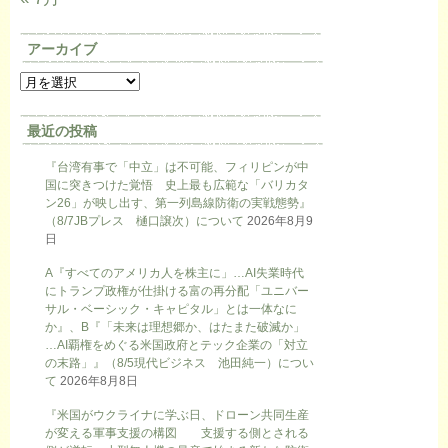
アーカイブ
最近の投稿
『台湾有事で「中立」は不可能、フィリピンが中
国に突きつけた覚悟 史上最も広範な「バリカタ
ン26」が映し出す、第一列島線防衛の実戦態勢』
（8/7JBプレス 樋口譲次）について
2026年8月9
日
A『すべてのアメリカ人を株主に」…AI失業時代
にトランプ政権が仕掛ける富の再分配「ユニバー
サル・ベーシック・キャピタル」とは一体なに
か』、B『「未来は理想郷か、はたまた破滅か」
…AI覇権をめぐる米国政府とテック企業の「対立
の末路」』（8/5現代ビジネス 池田純一）につい
て
2026年8月8日
『米国がウクライナに学ぶ日、ドローン共同生産
が変える軍事支援の構図 支援する側とされる