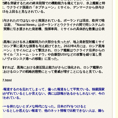
防空網を突破するための終末段階での機動能力を備えており、水上艦艇と特
能は、ウクライナ国産の「ネプチューン」ミサイル、デンマークから供与さ
-15を上回ると見なされている。
ら供与されたのではないかと推測されている。ポーランドは現在、欧州で唯
、以前、『Naval News』はポーランドとウクライナの間で同システムの
が、実際に引き渡された発射機、指揮車両、ミサイルの具体的な数量は公表
ナは黒海における水上艦艇戦力の大部分を失ったが、地上発射型対艦ミサイ
てロシア軍に甚大な損害を与え続けてきた。2022年4月には、ロシア黒海
チューン」ミサイルによって撃沈され、ロシア艦艇はウクライナ沿岸からの
ミサイル「ストーム・シャドウ」や自爆型USVなどの攻撃を繰り返し受
アのノヴォロシスク港への移動）に至った。
配備すれば、黒海における接近阻止能力がさらに強化され、ロシア艦隊の
域におけるロシアの戦略的態勢にとって脅威が増すことになると見ている。
197.html
実を報道するのを忘れてしまって、偏った報道をして平気でいる。独裁国家
標軸がずれているとしか言えない。偶には誤報があるかもしれないが、今の
て行われている。
シーを持たないとダメな時代になった。日本のTVをつけると
rome）に罹っているとしか思えない報道で、他のネット情報で比較できない人は、煽ら