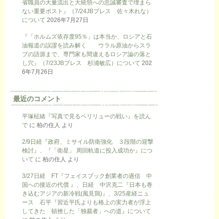
省職員の大量流出と大統領への忠誠審査で埋まら
ない重要ポスト』（7/24JBプレス 佐々木れな）
について
2026年7月27日
『「ホルムズ依存度95％」は本当か、ロシアと石
油報道の誤謬を読み解く ウラル原油からスラ
ブの語源まで、専門家も間違えるロシア論の落と
し穴』（7/23JBプレス 杉浦敏広）について
202
6年7月26日
最近のコメント
平塚柾緒『写真で見るペリリューの戦い』を読ん
で
に
柏の住人
より
2/9日経『政府、ミサイル防衛強化 ３段階の迎撃
検討』、『「衛星」 周回軌道に投入成功か』につ
いて
に
柏の住人
より
3/27日経 FT『フェイスブック創業者の過信 中
国への接近の代償 』、日経 中沢克二『日本も巻
き込むアジアの新冷戦(風見鶏)』、3/25産経ニュ
ース 石平『習近平氏よりも格上の実力者が浮上
してきた 頓挫した「独裁者」への道』について