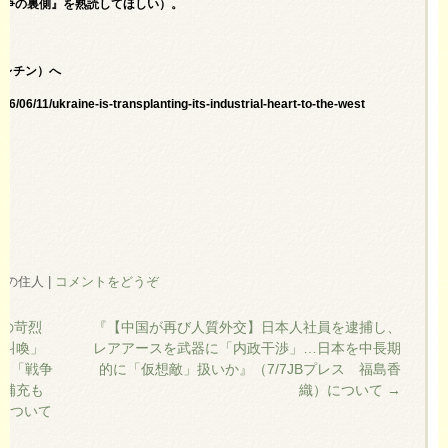
理戦争の裏側』を熟読してほしい）。
ぺレチン）へ
/06/11/ukraine-is-transplanting-its-industrial-heart-to-the-west
 柏の住人
|
コメントをどうぞ
ナの苛烈
『【中国が再び人質外交】日本人社員を逮捕し、
鼻叫喚」
レアアースを武器に「内政干渉」…日本を中長期
る「戦争
的に「仮想敵」扱いか』（7/7JBプレス 福島香
力補充も
織）について
→
）について