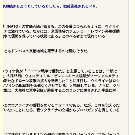
戦争継続させようとしているとしたら、戦後告発されるべき。
機構（NATO）の首脳会議が始まる。この会議につられるように、ウクライ
ディアに溢れている。なかには、米国務省のジェレミー・レヴィン外務援助
が戦争で優勢を保っている状況にある」とのべる者まで現れている
なくともドンバスの支配地域を死守するのは難しそうだ。
載し、「ウクライナ側が『ドローン戦争で優勢だ』と主張していることは、一部は
た。6月25日にウォロディミル・ゼレンスキー大統領がソーシャルメディ
めの新たなドローン攻撃の拡大を発表したことに注目し、ウクライナはロシ
でガソリンの配給制を余儀なくさせている、と指摘している。さらに、クリ
る攻撃は、大規模な軍事部隊が駐留するこのロシアに併合された半島に対
た。
、いまのウクライナの善戦をめぐるニュースである。だが、これを伝えるだ
じていないことになる。親ウクライナの立場からプロパガンダを流している
ろうじて死守しているドネツク州の北西部のスロヴャンスク（スラヴャンス