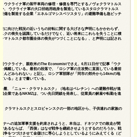
て、ウクライナ軍の装甲車両の修理・修復を専門とするノヴォクラマトルス
か、 ウクライナ軍の大口径砲用砲身を製造しているスタロクラマトルス
け設備を製造する企業「エネルゴマシスペツスタリ」の避難準備も急ピッチ
聴衆に向けた戦況の近いうちの好転に関する大げさな声明にもかかわらず、
ルスクの喪失を認識しているだけでなく、近い将来にこれらを失うことに積
クラマトルスク都市圏全体の喪失がつづくことになる」、と声明には記され
ライナ、親欧米のThe Economistでさえ、6月11日付で
記事「ウク
」
を掲載している。最初の段落で、「ロシア軍の主攻勢に直面している最前
とんどみられない」と記し、ロシア軍部隊が「同市の郊外から14kmの地
している」とまで書いている。
山脈の麓、「ニュー・クラマトルスク」（地名はペレチン）への避難作戦が進
艦企業であるNKMZは、つい先日閉鎖を発表し、従業員の解雇や転勤を進
は、クラマトルスクとスロビャンスクの一部の地区から、子供連れの家族の
ライナへの追加軍事支援を約束されようと、本当は、ドネツクでの敗走が間
うであるならば、「西側」はなぜ戦争を継続させようとするのだろうか。戦
理戦争をつづけさせて金儲けに専心しようとしているようにみえてくる（ど