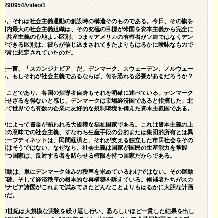
87290954/video/1
ない。それは社会主義運動の創設時の構造そのものである。今日、その旗を
、国内最大の社会主義組織は、その究極の目標が米国を資本主義から完全に
義と共産主義の心地よい区別、つまりアメリカの有権者がソ連ではなくデン
とができる区別は、彼らが信じ込まされてきたよりもはるかに曖昧なもので
とが常に想定されていたのだ。
った一言、「スカンジナビア」だ。デンマーク、スウェーデン、ノルウェー
ある。もしそれが社会主義であるならば、何を恐れる必要があるだろうか？
いうことであり、各国の指導者自身もそれを明確に述べている。デンマーク
訂正せざるを得ないと感じ、デンマークは市場経済国であると指摘した。北
して世界でも有​​数の企業に友好的な規制環境を備えた資本主義国である。
課税によって資金が賄われる大規模な福祉国家である。これは資本主義の上
本来の意味での社会主義、すなわち生産手段の公的または集団的所有とは異
いセーフティネットは、民間経済と、それが支える独立した市民社会をその
主義はそうではない。なぜなら、社会主義は国家が国民の生産能力を掌握
を持つ国家は、反対する者を黙らせる権限を持つ国家だからである。
の運動は、単にデンマーク並みの税率を求めているわけではない。その運動
力打破、そして経済秩序の根本的な再構築を訴えている。候補者たちがスカ
ンジナビア諸国がこれまで試みてきたどんなことよりもはるかに大胆な計画
るのだ。
20世紀は大規模な実験を繰り返し行い、恐ろしいほど一貫した結果を出し