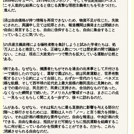
国、1959年のキューバ、1975年のカンボジア、そして今世紀初頭のベネズ
今度こそ人道的な結果になると信じる真摯な理想主義者たちを引きつけた。
へと進んだ。
画経済は自由価格が持つ情報を再現できないため、物資不足が生じた。失敗
せいにされた。異議申し立ては犯罪とされ、報道機関は摘発または閉鎖され
はや自由に発言することも、自由に信仰することも、自由に集会すること
くなっていることに気づいた。
世紀の共産主義政権による犠牲者数を集計しようと試みた学者たちは、処
数千万人に上ると推定している。正確な人数については歴史家の間で議論が
論はない。これは、現在二大政党の一つで勢力を拡大している運動が公然と
録である。
な事例である。なぜなら、擁護者たちがそれを過去の出来事として片付ける
デターで就任したのではなく、選挙で選ばれた。彼は民衆運動と、世界有数
再分配するという公約によって台頭した。わずか一世代のうちに、ベネズエ
大規模な飢餓、そして西半球の近代史上最大規模の難民流出に見舞われ、何
至るまでの道のりは、民主的で、民衆に支持され、合法的なものであった。
まらなくなった瞬間まで続いた。アメリカ人が警戒すべきは、まさにこの点
れは、一見もっともらしく聞こえる一歩ずつ、徐々に訪れるのだ。
ニズムがある。なぜなら、それは私たちに最も直接的に影響を与える部分だ
い段階へと移行させるためには、運動は人々の「ノー」と言う能力を排除し
ではない。それは計画の構造的な要件なのだ。自由な報道は、中央計画の失
とができる。自由な集会は、抵抗がまだ可能なうちに抵抗運動を組織するこ
るうちに何が起こっているのかを指摘することができる。だから、これら
初に消滅させられる自由なのだ。