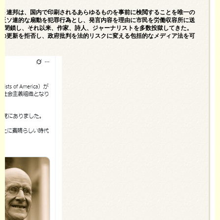
エト連邦は、国内で印刷されるあらゆるものを事前に検閲することを唯一の
、反ソ連的な扇動を犯罪行為とし、発言内容を理由に市民を労働収容所に送
を閉鎖し、それ以来、作家、詩人、ジャーナリストを多数投獄してきた。
許の更新を拒否し、政府批判を法的リスクに変える包括的なメディア法を可