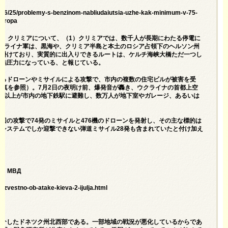
26/06/25/problemy-s-benzinom-nabliudaiutsia-uzhe-kak-minimum-v-75-
evropa
は、クリミアについて、（1）クリミアでは、数千人が長期にわたる停電に
クライナ軍は、黒海や、クリミア半島と本土のロシア占領下のヘルソン州
仕掛けており、実質的に出入りできるルートは、ケルチ海峡大橋ただ一つし
終結圧力になっている、と報じている。
するドローンやミサイルによる攻撃で、市内の複数の住宅ビルが被害を受
写真を参照）。7月2日の夜明け前、爆発音が轟き、ウクライナの首都上空
人以上が市内の地下鉄駅に避難し、数万人が地下室やガレージ、あるいは
回の攻撃で74発のミサイルと476機のドローンを発射し、その主な標的は
システムでしか迎撃できない弾道ミサイル28発も含まれていたと付け加え
: МВД
izvestno-ob-atake-kieva-2-ijulja.html
紹介したドネツク州北西部である。一部地域の戦況が悪化しているからであ