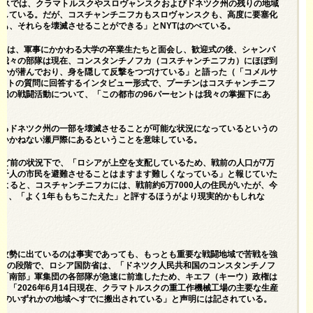
ースでは、クラマトルスクやスロヴャンスクおよびドネツク州の残りの地域
摘している。だが、コスチャンチニフカもスロヴャンスクも、高度に要塞化
も、それらを壊滅させることができる」とNYTはのべている。
統領は、軍事にかかわる大学の卒業生たちと面会し、歓迎式の後、シャンパ
「我々の部隊は現在、コンスタンチノフカ（コスチャンチニフカ）にほぼ到
誰かが潜んでおり、身を隠して反撃をつづけている」と語った（
「コメルサ
リストの質問に回答する
インタビュー
形式で、プーチンはコスチャンチニフ
団の戦闘活動について、「この都市の96パーセントは我々の掌握下にあ
するドネツク州の一部を壊滅させることが可能な状況になっているというの
失いかねない瀬戸際にあるということを意味している。
ほど前の状況下で、「ロシアが上空を支配しているため、戦前の人口が7万
数千人の市民を避難させることはますます難しくなっている」と報じていた
よると、コスチャンチニフカには、戦前約6万7000人の住民がいたが、今
つまり、「よく1年ももちこたえた」と評するほうがより現実的かもしれな
が攻勢に出ているのは事実であっても、もっとも重要な戦闘地域で苦戦を強
4日の段階で、ロシア国防省は、「ドネツク人民共和国のコンスタンチノフ
、「南部」軍集団の各部隊が急速に前進したため、キエフ（キーウ）政権は
。「2026年6月14日現在、クラマトルスクの重工作機械工場の主要な生産
西部のいずれかの地域へすでに搬出されている」と声明には記されている。