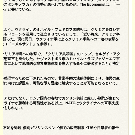
タンチノフカ）の情勢が悪化しているのだ。The Economistは、「一
ない」と書いている。
てみよう。ウクライナのミハイル・フェドロフ国防相は、クリミアをロシア
からもドローンを活用して孤立させているとして、「近い将来、クリミア半
で語った。現に同日、ウクライナ軍によるクリミア半島への一連の攻撃を
した（
「コメルサント」
を参照）。
いクリミア半島への攻撃で、「クリミア共和国」のトップ、セルゲイ・アク
常事態宣言を発令した。セヴァストポリ市のミハイル・ラズヴォジャエフ市
ポリ市において地域的な非常事態体制を導入する命令に署名することが決定
題を整理するために下されたもので、非常事態の法的体制により、住民の生
確保に向けた課題を、可能な限り迅速に解決することが可能となるという。
リミアだけでなく、ロシア国内の各地でガソリン供給に厳しい制約が生じて
クライナが勝利する可能性がある以上、NATOはウクライナへの軍事支援
のかもしれない。
燃料不足を認知 個別ガソリンスタンド側での販売制限 住民や目撃者の報告