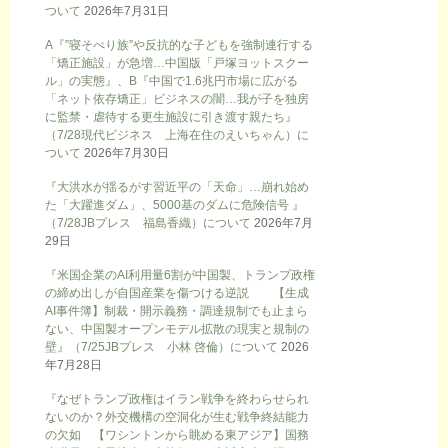
ついて
2026年7月31日
A『”寝そべり族”や反抗的な子どもを強制連行する
「矯正施設」が急増…中国版「戸塚ヨットスクー
ル」の実態』、B『中国で1.6兆円市場に広がる
「ネット依存矯正」ビジネスの闇…我が子を独房
に監禁・虐待する更生施設に引き渡す親たち』
（7/28現代ビジネス 上海在住のえいちゃん）に
ついて
2026年7月30日
『大洪水が揺るがす習近平の「天命」…崩れ始め
た「大躍進ダム」、5000基のダムに危険信号 』
（7/28JBプレス 福島香織）について
2026年7月
29日
『米国企業のAI利用量6割が中国製、トランプ政権
の締め出しが自国産業を傷つける逆説 【生成
AI事件簿】制裁・開示義務・調達規制でも止まら
ない、中国製オープンモデル拡散の現実と規制の
壁』（7/25JBプレス 小林 啓倫）について
2026
年7月28日
『なぜトランプ政権はイラン戦争を終わらせられ
ないのか？外交機構の空洞化が生む戦争終結能力
の欠如 【ワシントンから眺める東アジア】国務