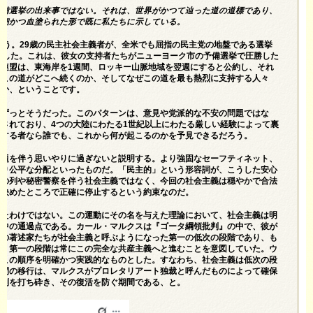
予備選挙の出来事ではない。それは、世界がかつて辿った道の道標であり、
詳細かつ血塗られた形で既に私たちに示している。
ょう。29歳の民主社会主義者が、全米でも屈指の民主党の地盤である選挙
ました。これは、彼女の支持者たちがニューヨーク市の予備選挙で圧勝した
連盟は、東海岸を1週間、ロッキー山脈地域を翌週にすると公約し、それ
、この道がどこへ続くのか、そしてなぜこの道を最も熱烈に支持する人々
のか、ということです。
もずっとそうだった。このパターンは、意見や党派的な不安の問題ではな
されており、4つの大陸にわたる1世紀以上にわたる厳しい経験によって裏
とする者なら誰でも、これから何が起こるのかを予見できるだろう。
課題を伴う思いやりに過ぎないと説明する。より強固なセーフティネット、
より公平な分配といったものだ。「民主的」という形容詞が、こうした安心
給の列や秘密警察を伴う社会主義ではなく、今回の社会主義は穏やかで合法
と決めたところで正確に停止するという約束なのだ。
れたわけではない。この運動にその名を与えた理論において、社会主義は明
途中の通過点である。カール・マルクスは『ゴータ綱領批判』の中で、彼が
後の著述家たちが社会主義と呼ぶようになった第一の低次の段階であり、も
り、第一の段階は常にこの完全な共産主義へと進むことを意図していた。ウ
、この順序を明確かつ実践的なものとした。すなわち、社会主義は低次の段
の間の移行は、マルクスがプロレタリアート独裁と呼んだものによって確保
体制を打ち砕き、その復活を防ぐ期間である、と。