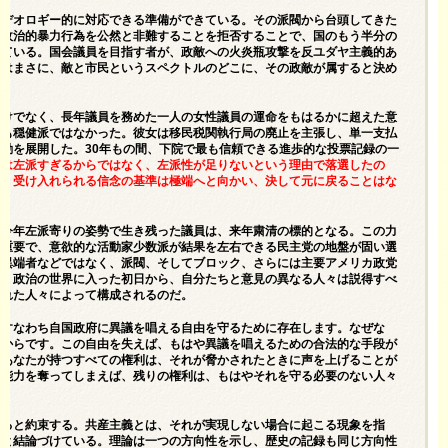
イデオロギー的に対応できる準備ができている。その派閥から台頭してきた
る政治的暴力行為を公然と非難することを拒否することで、国のもう半分の
している。国会議員を目指す者が、政敵への火炎瓶攻撃を反ユダヤ主義的あ
女はまさに、敵と市民というスペクトルのどこに、その政敵が属すると決め
だけでなく、長年議員を務めた一人の女性議員の運命をもはるかに超えた意
ても穏健派ではなかった。彼女は移民税関執行局の廃止を主張し、単一支払
動を展開した。30年もの間、下院で最も信頼できる進歩的な投票記録の一
女は左派すぎるからではなく、左派性が足りないという理由で落選したの
に、受け入れられる信念の基準は極端へと向かい、決して元に戻ることはな
。今年左派寄りの姿勢で生き残った議員は、来年粛清の標的となる。この力
が重要で、意欲的な活動家少数派が結果を左右できる民主党の地盤が固い選
な異端者などではなく、派閥、そしてブロック、さらには主要アメリカ政党
は、政治の世界に入った初日から、自分たちと意見の異なる人々は説得すべ
まれた人々によって構成されるのだ。
、すなわち自国政府に異議を唱える自由を守るために存在します。なぜな
だからです。この自由を失えば、もはや異議を唱えるための合法的な手段が
。あなたが持つすべての権利は、それが脅かされたときに声を上げることが
の能力を奪ってしまえば、残りの権利は、もはやそれを守る必要のない人々
す。
まると約束する。共産主義とは、それが実現しない場合に起こる現象を指
いと結論づけている。理論は一つの方向性を示し、歴史の記録も同じ方向性