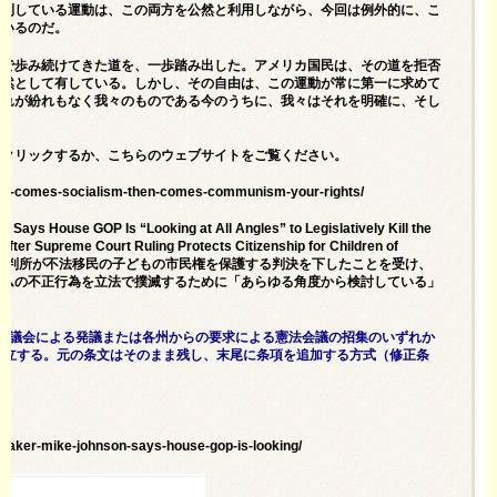
勝利している運動は、この両方を公然と利用しながら、今回は例外的に、こ
ているのだ。
まで歩み続けてきた道を、一歩踏み出した。アメリカ国民は、その道を拒否
依然として有している。しかし、その自由は、この運動が常に第一に求めて
それが紛れもなく我々のものである今のうちに、我々はそれを明確に、そし
をクリックするか、
こちらのウェブサイトをご覧ください。
irst-comes-socialism-then-comes-communism-your-rights/
ays House GOP Is “Looking at All Angles” to Legislatively Kill the
ter Supreme Court Ruling Protects Citizenship for Children of
、最高裁判所が不法移民の子どもの市民権を保護する判決を下したことを受け、
ズムの不正行為を立法で撲滅するために「あらゆる角度から検討している」
連邦議会による発議または各州からの要求による憲法会議の招集のいずれか
成立する。元の条文はそのまま残し、末尾に条項を追加する方式（修正条
eaker-mike-johnson-says-house-gop-is-looking/