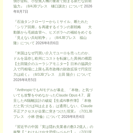
側が逆転、小型無人機の量産で始まる新たな防衛
協力』（8/4JBプレス 樋口譲次）について
2026
年8月7日
『石油タンクローリーからミサイル、断たれた
「シリア回廊」を再建するイランの新戦略 大
動脈から毛細血管へ、ヒズボラへの補給をめぐる
「見えない兵站戦争」』（8/4JBプレス 福山
隆）について
2026年8月6日
『米国はなぜ円買い介入でユーロを売ったのか、
ドルを温存し欧州にコストを転嫁した異例の構図
【土田陽介のユーラシアモニター】日米の協調介
入で円相場に上限も高市政権の財政拡張で円安圧
力は続く』（8/3JBプレス 土田 陽介）について
2026年8月5日
『AnthropicでもAIモデルが暴走、「本物」と気づ
いても攻撃をやめなかったClaude Opus 4.7、露
呈したAI隔離設計の破綻【生成AI事件簿】「本物
だと気づけばAIは止まる」は通用しない、Claude
不正アクセスが企業に突きつけた現実』（7/31JB
プレス 小林 啓倫）について
2026年8月4日
『習近平の中国「実は隠れ失業者の数3.2億人」の
衝撃【これはもはや大恐慌レベルだ】』（7/31現