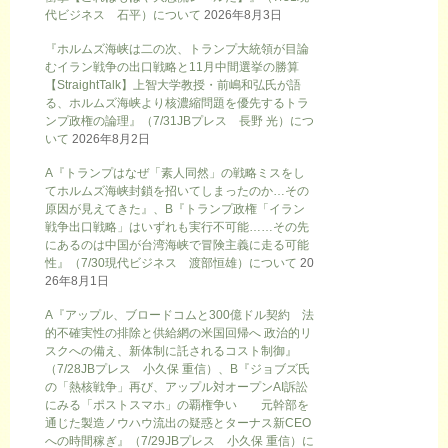
代ビジネス 石平）について
2026年8月3日
『ホルムズ海峡は二の次、トランプ大統領が目論
むイラン戦争の出口戦略と11月中間選挙の勝算
【StraightTalk】上智大学教授・前嶋和弘氏が語
る、ホルムズ海峡より核濃縮問題を優先するトラ
ンプ政権の論理』（7/31JBプレス 長野 光）につ
いて
2026年8月2日
A『トランプはなぜ「素人同然」の戦略ミスをし
てホルムズ海峡封鎖を招いてしまったのか…その
原因が見えてきた』、B『トランプ政権「イラン
戦争出口戦略」はいずれも実行不可能……その先
にあるのは中国が台湾海峡で冒険主義に走る可能
性』（7/30現代ビジネス 渡部恒雄）について
20
26年8月1日
A『アップル、ブロードコムと300億ドル契約 法
的不確実性の排除と供給網の米国回帰へ 政治的リ
スクへの備え、新体制に託されるコスト制御』
（7/28JBプレス 小久保 重信）、B『ジョブズ氏
の「熱核戦争」再び、アップル対オープンAI訴訟
にみる「ポストスマホ」の覇権争い 元幹部を
通じた製造ノウハウ流出の疑惑とターナス新CEO
への時間稼ぎ』（7/29JBプレス 小久保 重信）に