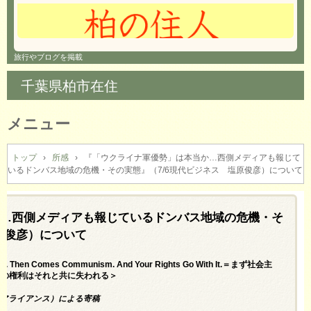
旅行やブログを掲載
千葉県柏市在住
メニュー
コ
ン
トップ
›
所感
›
『「ウクライナ軍優勢」は本当か…西側メディアも報じて
いるドンバス地域の危機・その実態』（7/6現代ビジネス 塩原俊彦）について
テ
ン
ツ
へ
…西側メディアも報じているドンバス地域の危機・そ
ス
原俊彦）について
キ
ッ
ism. Then Comes Communism. And Your Rights Go With It.＝まず社会主
プ
たの権利はそれと共に失われる＞
・アライアンス）による寄稿