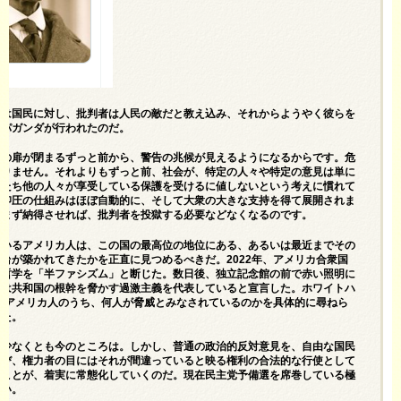
権は国民に対し、批判者は人民の敵だと教え込み、それからようやく彼らを
ロパガンダが行われたのだ。
獄の扉が閉まるずっと前から、警告の兆候が見えるようになるからです。危
ありません。それよりもずっと前、社会が、特定の人々や特定の意見は単に
私たち他の人々が享受している保護を受けるに値しないという考えに慣れて
、抑圧の仕組みはほぼ自動的に、そして大衆の大きな支持を得て展開されま
をまず納得させれば、批判者を投獄する必要などなくなるのです。
ているアメリカ人は、この国の最高位の地位にある、あるいは最近までその
台が築かれてきたかを正直に見つめるべきだ。2022年、アメリカ合衆国
治哲学を「半ファシズム」と断じた。数日後、独立記念館の前で赤い照明に
敵は共和国の根幹を脅かす過激主義を代表していると宣言した。ホワイトハ
人のアメリカ人のうち、何人が脅威とみなされているのかを具体的に尋ねら
した。
、少なくとも今のところは。しかし、普通の政治的反対意見を、自由な国民
選び、権力者の目にはそれが間違っていると映る権利の合法的な行使として
うことが、着実に常態化していくのだ。現在民主党予備選を席巻している極
ない。