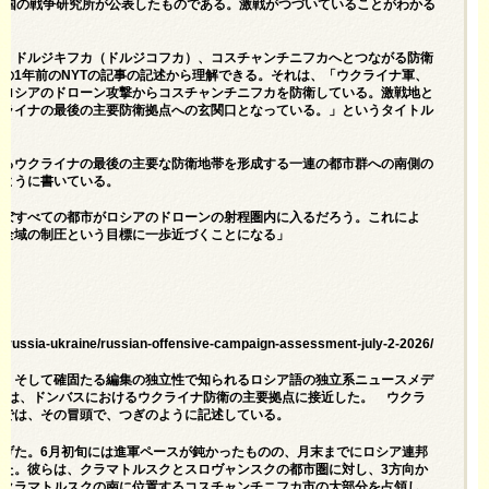
米国の戦争研究所が公表したものである。激戦がつづいていることがわかる
ク、ドルジキフカ（ドルジコフカ）、コスチャンチニフカへとつながる防衛
の1年前のNYTの記事の記述から理解できる。それは、
「ウクライナ軍、
、ロシアのドローン攻撃からコスチャンチニフカを防衛している。激戦地と
クライナの最後の主要防衛拠点への玄関口となっている。」
というタイトル
けるウクライナの最後の主要な防衛地帯を形成する一連の都市群への南側の
のように書いている。
ほぼすべての都市がロシアのドローンの射程圏内に入るだろう。これによ
ク全域の制圧という目標に一歩近づくことになる」
h/russia-ukraine/russian-offensive-campaign-assessment-july-2-2026/
析、そして確固たる編集の独立性で知られるロシア語の独立系ニュースメデ
軍は、ドンバスにおけるウクライナ防衛の主要拠点に接近した。 ウクラ
」
では、その冒頭で、つぎのように記述している。
げた。6月初旬には進軍ペースが鈍かったものの、月末までにロシア連邦
た。彼らは、クラマトルスクとスロヴャンスクの都市圏に対し、3方向か
、クラマトルスクの南に位置するコスチャンチニフカ市の大部分を占領し、