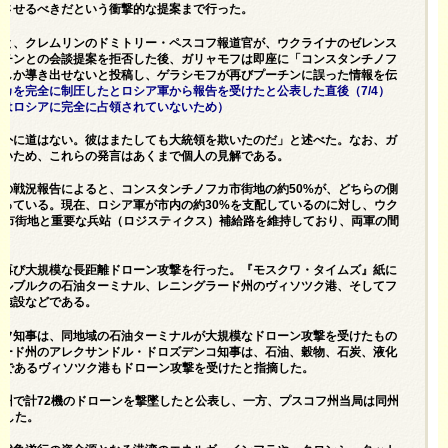
活させるべきだという衝撃的な提案まで行った。
v」によると、クレムリンのドミトリー・ペスコフ報道官が、ウクライナのゼレンス
ーチンとの会談提案を拒否した後、ガリャモフは即座に「コンスタンチノフ
論しか導き出せないと投稿し、ゲラシモフが再びプーチンに誤った情報を伝
カを完全に制圧したとロシア軍から報告を受けたと公表した直後（7/4）
カはロシアに完全に占領されていないため）
以外に道はない。彼はまたしても大統領を欺いたのだ」と述べた。なお、ガ
ないため、これらの発言はあくまで個人の見解である。
の戦況報告によると、コンスタンチノフカ市街地の約50%が、どちらの側
っている。現在、ロシア軍が市内の約30%を支配しているのに対し、ウク
の市街地と重要な兵站（ロジスティクス）補給路を維持しており、両軍の間
て再び大規模な長距離ドローン攻撃を行った。『モスクワ・タイムズ』紙に
テルブルクの石油ターミナル、レニングラード州のヴィソツク港、そしてフ
事施設などである。
ロフ知事は、同地域の石油ターミナルが大規模なドローン攻撃を受けたもの
ラード州のアレクサンドル・ドロズデンコ知事は、石油、穀物、石炭、液化
点であるヴィソツク港もドローン攻撃を受けたと指摘した。
州で計72機のドローンを撃墜したと公表し、一方、プスコフ州当局は同州
表した。