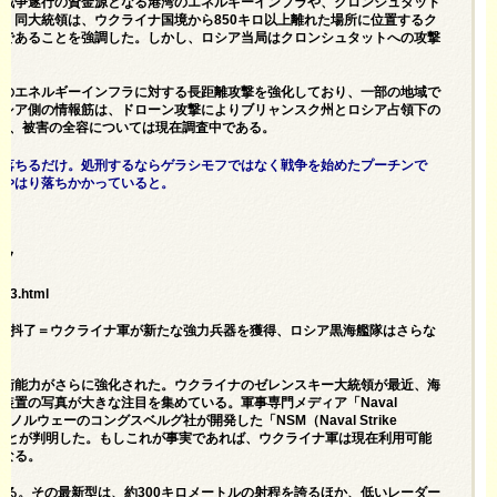
の戦争遂行の資金源となる港湾のエネルギーインフラや、クロンシュタット
。同大統領は、ウクライナ国境から850キロ以上離れた場所に位置するク
点であることを強調した。しかし、ロシア当局はクロンシュタットへの攻撃
アのエネルギーインフラに対する長距離攻撃を強化しており、一部の地域で
ロシア側の情報筋は、ドローン攻撃によりブリャンスク州とロシア占領下の
り、被害の全容については現在調査中である。
も落ちるだけ。処刑するならゲラシモフではなく戦争を始めたプーチンで
はやはり落ちかかっていると。
モフ
193.html
更要发抖了＝ウクライナ軍が新たな強力兵器を獲得、ロシア黒海艦隊はさらな
防衛能力がさらに強化された。ウクライナのゼレンスキー大統領が最近、海
装置の写真が大きな注目を集めている。軍事専門メディア「Naval
ルウェーのコングスベルグ社が開発した「NSM（Naval Strike
いることが判明した。もしこれが事実であれば、ウクライナ軍は現在利用可能
になる。
ある。その最新型は、約300キロメートルの射程を誇るほか、低いレーダー