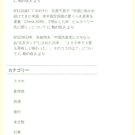
に
柏の住人
より
9/11日経ﾋﾞｼﾞﾈｽｵﾝﾗｲﾝ 石黒千賀子『中国に欺かれ
続けてきた米国 米中国交回復の驚くべき真実を
著書「China 2049」で明かしたM・ピルズベリー
氏に聞く』について
に
柏の住人
より
8/3ZAKZAK 矢板明夫『中国共産党にカモなら
ぬ“北京ダック”にされた日本 「１００年で３度
も美味しく味わった…」そのココロは？』につい
て
に
柏の住人
より
カテゴリー
スマホ
参拝他
所感
旅行
未分類
行事