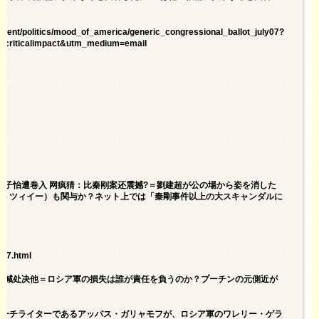
tent/politics/mood_of_america/generic_congressional_ballot_july07?
riticalimpact&utm_medium=email
！章子怡遭卷入 网疯猜：比秦刚案还震撼?＝劉建超が公の場から姿を消した
ン・ツィイー）も関与か？ネット上では「秦剛事件以上の大スキャンダルに
207.html
僚高喊处决他＝ロシア軍の損失は誰が責任を負うのか？プーチンの元側近が
ピーチライターであるアッバス・ガリャモフが、ロシア軍のワレリー・ゲラ