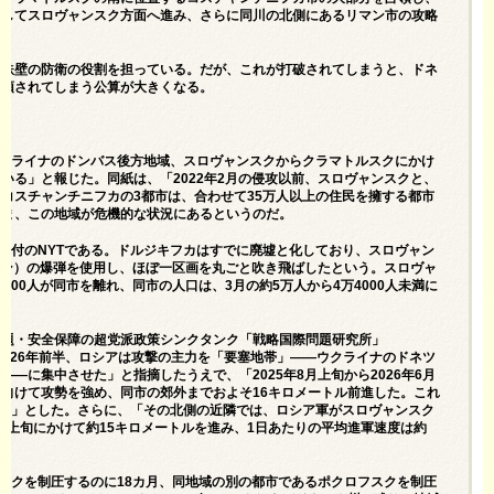
破してスロヴャンスク方面へ進み、さらに同川の北側にあるリマン市の攻略
て鉄壁の防衛の役割を担っている。だが、これが打破されてしまうと、ドネ
占領されてしまう公算が大きくなる。
クライナのドンバス後方地域、スロヴャンスクからクラマトルスクにかけ
いる」と報じた。同紙は、「2022年2月の侵攻以前、スロヴャンスクと、
コスチャンチニフカの3都市は、合わせて35万人以上の住民を擁する都市
いま、この地域が危機的な状況にあるというのだ。
2日付の
NYT
である。ドルジキフカはすでに廃墟と化しており、スロヴャン
36トン）の爆弾を使用し、ほぼ一区画を丸ごと吹き飛ばしたという。スロヴャ
000人が同市を離れ、同市の人口は、3月の約5万人から4万4000人未満に
際問題・安全保障の超党派政策シンクタンク「戦略国際問題研究所」
2026年前半、ロシアは攻撃の主力を「要塞地帯」――ウクライナのドネツ
―に集中させた」と指摘したうえで、「2025年8月上旬から2026年6月
向けて攻勢を強め、同市の郊外までおよそ16キロメートル前進した。これ
する」とした。さらに、「その北側の近隣では、ロシア軍がスロヴャンスク
年6月上旬にかけて約15キロメートルを進み、1日あたりの平均進軍速度は約
レツクを制圧するのに18カ月、同地域の別の都市であるポクロフスクを制圧