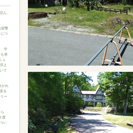
読ん
の迎撃
』につ
信 中
本も巻
ニュ
浮上
いて
に欺かれ
実を
ベリー
なら
３度
つい