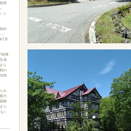
独房
』
ん）に
始め
 』
6年7月
プ政権
生成
まら
制の
2026
られ
能力
国務
まら
れな）