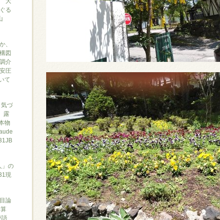
 大
ぐる
山
か、
構図
調介
安圧
ついて
と気づ
7、露
本物
ude
1JB
人」の
31現
目論
勝算
が語