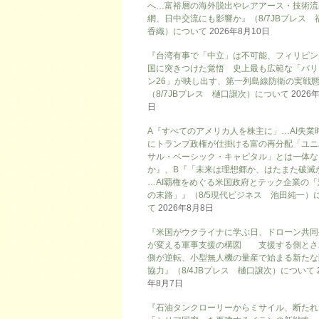
へ…富裕層の海外脱出やレアアース・技術流
網、日中交流にも影響か』（8/7JBプレス 
香織）について
2026年8月10日
『台湾有事で「中立」は不可能、フィリピン
国に突きつけた覚悟 史上最も広範な「バリ
ン26」が映し出す、第一列島線防衛の実戦
（8/7JBプレス 樋口譲次）について
2026
日
A『すべてのアメリカ人を株主に」…AI失業
にトランプ政権が仕掛ける富の再分配「ユニ
サル・ベーシック・キャピタル」とは一体な
か』、B『「未来は理想郷か、はたまた破滅
…AI覇権をめぐる米国政府とテック企業の「
の末路」』（8/5現代ビジネス 池田純一）
て
2026年8月8日
『米国がウクライナに学ぶ日、ドローン共同
が変える軍事支援の構図 支援する側とさ
側が逆転、小型無人機の量産で始まる新たな
協力』（8/4JBプレス 樋口譲次）について
年8月7日
『石油タンクローリーからミサイル、断たれ