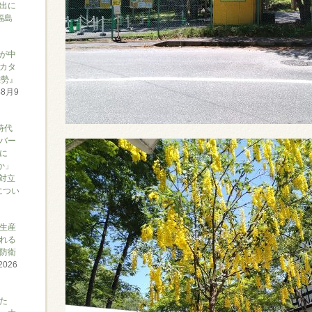
出に
福島
が中
カタ
態勢』
年8月9
時代
バー
に
か」
対立
につい
生産
れる
防衛
2026
た