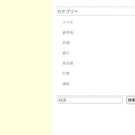
カテゴリー
スマホ
参拝他
所感
旅行
未分類
行事
連絡