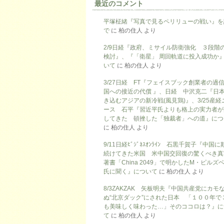
最近のコメント
平塚柾緒『写真で見るペリリューの戦い』を
で
に
柏の住人
より
2/9日経『政府、ミサイル防衛強化 ３段階
検討』、『「衛星」 周回軌道に投入成功か
いて
に
柏の住人
より
3/27日経 FT『フェイスブック創業者の過
国への接近の代償 』、日経 中沢克二『日
き込むアジアの新冷戦(風見鶏)』、3/25産経
ース 石平『習近平氏よりも格上の実力者が
してきた 頓挫した「独裁者」への道』につ
に
柏の住人
より
9/11日経ﾋﾞｼﾞﾈｽｵﾝﾗｲﾝ 石黒千賀子『中国
続けてきた米国 米中国交回復の驚くべき真
著書「China 2049」で明かしたM・ピルズ
氏に聞く』について
に
柏の住人
より
8/3ZAKZAK 矢板明夫『中国共産党にカモ
ぬ“北京ダック”にされた日本 「１００年で
も美味しく味わった…」そのココロは？』に
て
に
柏の住人
より