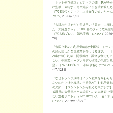
「ネット依存矯正」ビジネスの闇…我が子を
に監禁・虐待する更生施設に引き渡す親たち
（7/28現代ビジネス 上海在住のえいちゃ
ついて
2026年7月30日
『大洪水が揺るがす習近平の「天命」…崩れ
た「大躍進ダム」、5000基のダムに危険信号
（7/28JBプレス 福島香織）について
202
29日
『米国企業のAI利用量6割が中国製、トラン
の締め出しが自国産業を傷つける逆説 【
AI事件簿】制裁・開示義務・調達規制でも止
ない、中国製オープンモデル拡散の現実と規
壁』（7/25JBプレス 小林 啓倫）について
年7月28日
『なぜトランプ政権はイラン戦争を終わらせ
ないのか？外交機構の空洞化が生む戦争終結
の欠如 【ワシントンから眺める東アジア】
省職員の大量流出と大統領への忠誠審査で埋
ない重要ポスト』（7/24JBプレス 佐々木
について
2026年7月27日