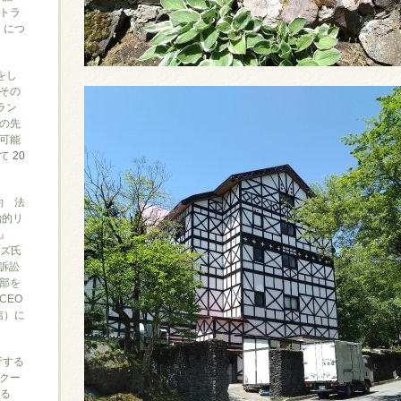
トラ
）につ
をし
その
ラン
の先
可能
いて
20
約 法
治的リ
』
ブズ氏
訴訟
部を
CEO
信）に
行する
クー
がる