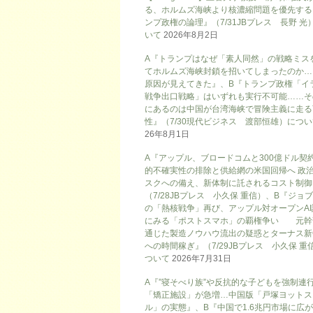
る、ホルムズ海峡より核濃縮問題を優先する
ンプ政権の論理』（7/31JBプレス 長野 光
いて
2026年8月2日
A『トランプはなぜ「素人同然」の戦略ミス
てホルムズ海峡封鎖を招いてしまったのか…
原因が見えてきた』、B『トランプ政権「イ
戦争出口戦略」はいずれも実行不可能……そ
にあるのは中国が台湾海峡で冒険主義に走る
性』（7/30現代ビジネス 渡部恒雄）につ
26年8月1日
A『アップル、ブロードコムと300億ドル契
的不確実性の排除と供給網の米国回帰へ 政
スクへの備え、新体制に託されるコスト制御
（7/28JBプレス 小久保 重信）、B『ジョ
の「熱核戦争」再び、アップル対オープンAI
にみる「ポストスマホ」の覇権争い 元幹
通じた製造ノウハウ流出の疑惑とターナス新
への時間稼ぎ』（7/29JBプレス 小久保 重
ついて
2026年7月31日
A『”寝そべり族”や反抗的な子どもを強制連
「矯正施設」が急増…中国版「戸塚ヨットス
ル」の実態』、B『中国で1.6兆円市場に広