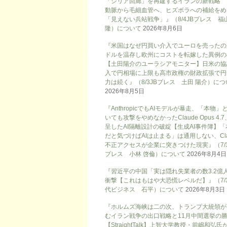
「シリア回廊」を再建するイランの新戦略
動脈から毛細血管へ、ヒズボラへの補給をめ
「見えない兵站戦争」』（8/4JBプレス 福
隆）について
2026年8月6日
『米国はなぜ円買い介入でユーロを売ったの
ドルを温存し欧州にコストを転嫁した異例の
【土田陽介のユーラシアモニター】日米の協
入で円相場に上限も高市政権の財政拡張で円
力は続く』（8/3JBプレス 土田 陽介）に
2026年8月5日
『AnthropicでもAIモデルが暴走、「本物」
いても攻撃をやめなかったClaude Opus 4.
呈したAI隔離設計の破綻【生成AI事件簿】「
だと気づけばAIは止まる」は通用しない、Cla
不正アクセスが企業に突きつけた現実』（7/3
プレス 小林 啓倫）について
2026年8月4日
『習近平の中国「実は隠れ失業者の数3.2億
衝撃【これはもはや大恐慌レベルだ】』（7/
代ビジネス 石平）について
2026年8月3日
『ホルムズ海峡は二の次、トランプ大統領が
むイラン戦争の出口戦略と11月中間選挙の
【StraightTalk】上智大学教授・前嶋和弘氏