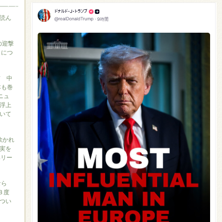
読ん
の迎撃
』につ
信 中
本も巻
ニュ
浮上
いて
に欺かれ
実を
ベリー
なら
３度
つい