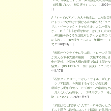
ン26」が映し出す、第一列島線防衛の実戦
（8/7JBプレス 樋口譲次）について
2026
日
A『すべてのアメリカ人を株主に」…AI失業
にトランプ政権が仕掛ける富の再分配「ユニ
サル・ベーシック・キャピタル」とは一体な
か』、B『「未来は理想郷か、はたまた破滅
…AI覇権をめぐる米国政府とテック企業の「
の末路」』（8/5現代ビジネス 池田純一）
て
2026年8月8日
『米国がウクライナに学ぶ日、ドローン共同
が変える軍事支援の構図 支援する側とさ
側が逆転、小型無人機の量産で始まる新たな
協力』（8/4JBプレス 樋口譲次）について
年8月7日
『石油タンクローリーからミサイル、断たれ
「シリア回廊」を再建するイランの新戦略
動脈から毛細血管へ、ヒズボラへの補給をめ
「見えない兵站戦争」』（8/4JBプレス 福
隆）について
2026年8月6日
『米国はなぜ円買い介入でユーロを売ったの
ドルを温存し欧州にコストを転嫁した異例の