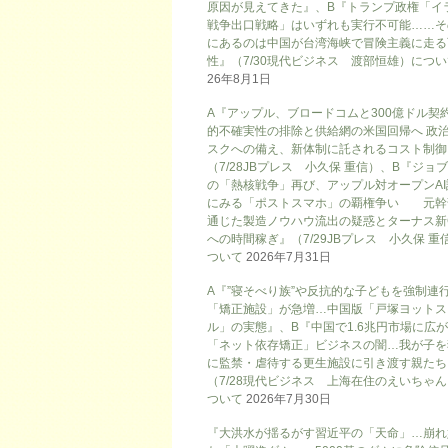
原因が見えてきた』、B『トランプ政権「イ
戦争出口戦略」はいずれも実行不可能……そ
にあるのは中国が台湾海峡で冒険主義に走る
性』（7/30現代ビジネス 渡部恒雄）につ
26年8月1日
A『アップル、ブロードコムと300億ドル契
的不確実性の排除と供給網の米国回帰へ 政
スクへの備え、新体制に託されるコスト制御
（7/28JBプレス 小久保 重信）、B『ジョ
の「熱核戦争」再び、アップル対オープンAI
にみる「ポストスマホ」の覇権争い 元幹
通じた製造ノウハウ流出の疑惑とターナス新
への時間稼ぎ』（7/29JBプレス 小久保 重
ついて
2026年7月31日
A『”寝そべり族”や反抗的な子どもを強制連
「矯正施設」が急増…中国版「戸塚ヨットス
ル」の実態』、B『中国で1.6兆円市場に広
「ネット依存矯正」ビジネスの闇…我が子を
に監禁・虐待する更生施設に引き渡す親たち
（7/28現代ビジネス 上海在住のえいちゃ
ついて
2026年7月30日
『大洪水が揺るがす習近平の「天命」…崩れ