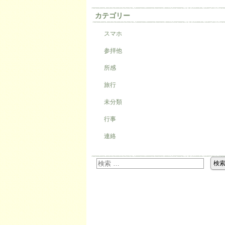
カテゴリー
スマホ
参拝他
所感
旅行
未分類
行事
連絡