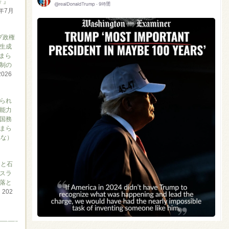
 』
6年7月
プ政権
生成
まら
制の
2026
られ
能力
国務
まら
れな）
アと石
スラ
落と
て
202