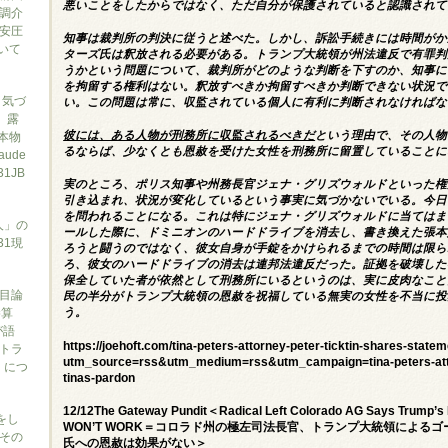
悪いことをしたからではなく、ただ自分が保護されていると認識されて
調介
安圧
知事は裁判所の判決に従うと述べた。しかし、訴訟手続きには時間がか
ついて
ターズ氏は釈放される必要がある。トランプ大統領が州法違反で有罪判
うかという問題について、裁判所がどのような判断を下すのか、知事に
を拘留する権利はない。釈放すべきか拘留すべきか判断できない状況で
と気づ
い。この問題は常に、収監されている個人に有利に判断されなければな
7、露
彼には、ある人物が刑務所に収監されるべきだ
という理由で、その人物
本物
るならば、少なくとも恩赦を受けた女性を刑務所に留置していることに
ude
1JB
実のところ、ポリス知事や州務長官ジェナ・グリズウォルドといった権
引き込まれ、状況が変化しているという事実に気づかないでいる。今日
を問われることになる。これは特にジェナ・グリズウォルドに当てはま
人」の
ールした際に、ドミニオンのハードドライブを消去し、書き換えた張本
31現
ろうと闘うのではなく、彼女自身が手錠をかけられるまでの時間は限ら
ろ、彼女のハードドライブの消去は連邦法違反だった。証拠を破壊した
保全していた者が依然として刑務所にいるというのは、実に皮肉なこと
目論
民の半分がトランプ大統領の恩赦を祝福している無実の女性を不当に投
勝算
う。
が語
https://joehoft.com/tina-peters-attorney-peter-ticktin-shares-state
トラ
utm_source=rss&utm_medium=rss&utm_campaign=tina-peters-attor
）につ
tinas-pardon
12/12The Gateway Pundit＜Radical Left Colorado AG Says Trump’s 
をし
WON’T WORK＝コロラド州の極左司法長官、トランプ大統領による
その
氏への恩赦は効果がない＞