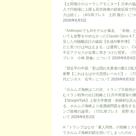
【土田陽介のユーラシアモニター】日米の協
入で円相場に上限も高市政権の財政拡張で円
力は続く』（8/3JBプレス 土田 陽介）に
2026年8月5日
『AnthropicでもAIモデルが暴走、「本物」
いても攻撃をやめなかったClaude Opus 4.
呈したAI隔離設計の破綻【生成AI事件簿】「
だと気づけばAIは止まる」は通用しない、Cla
不正アクセスが企業に突きつけた現実』（7/3
プレス 小林 啓倫）について
2026年8月4日
『習近平の中国「実は隠れ失業者の数3.2億
衝撃【これはもはや大恐慌レベルだ】』（7/
代ビジネス 石平）について
2026年8月3日
『ホルムズ海峡は二の次、トランプ大統領が
むイラン戦争の出口戦略と11月中間選挙の
【StraightTalk】上智大学教授・前嶋和弘氏
る、ホルムズ海峡より核濃縮問題を優先する
ンプ政権の論理』（7/31JBプレス 長野 光
いて
2026年8月2日
A『トランプはなぜ「素人同然」の戦略ミス
てホルムズ海峡封鎖を招いてしまったのか…