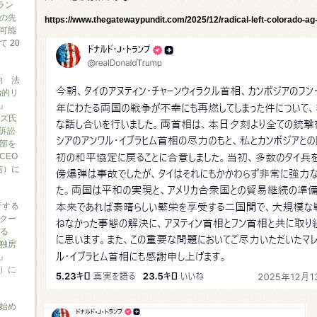
ラン
の先
https://www.thegatewaypundit.com/2025/12/radical-left-colorado-a
可能
いて
20
約 法
治的リ
』
ブズ氏
訴訟
部を
CEO
信）に
行する
クー
がる
独房
』
ん）に
始め