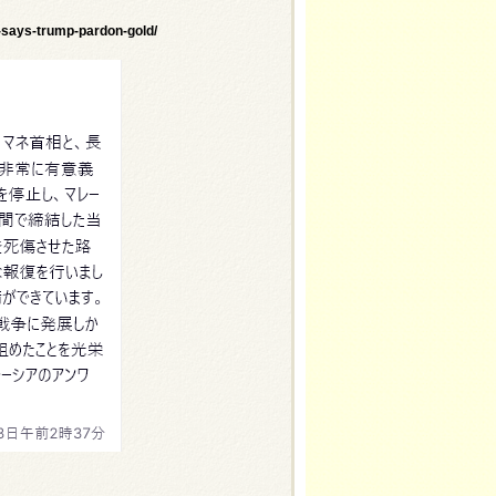
g-says-trump-pardon-gold/