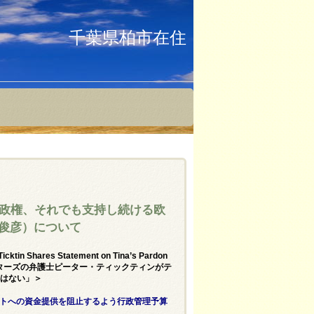
千葉県柏市在住
政権、それでも支持し続ける欧
原俊彦）について
icktin Shares Statement on Tina’s Pardon
い：ティナ・ピーターズの弁護士ピーター・ティックティンがテ
利はない」＞
トへの資金提供を阻止するよう行政管理予算