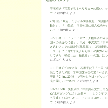
最近のコメント
平塚柾緒『写真で見るペリリューの戦い』を
で
に
柏の住人
より
2/9日経『政府、ミサイル防衛強化 ３段階
検討』、『「衛星」 周回軌道に投入成功か
いて
に
柏の住人
より
3/27日経 FT『フェイスブック創業者の過
国への接近の代償 』、日経 中沢克二『日
き込むアジアの新冷戦(風見鶏)』、3/25産経
ース 石平『習近平氏よりも格上の実力者が
してきた 頓挫した「独裁者」への道』につ
に
柏の住人
より
9/11日経ﾋﾞｼﾞﾈｽｵﾝﾗｲﾝ 石黒千賀子『中国
続けてきた米国 米中国交回復の驚くべき真
著書「China 2049」で明かしたM・ピルズ
氏に聞く』について
に
柏の住人
より
8/3ZAKZAK 矢板明夫『中国共産党にカモ
ぬ“北京ダック”にされた日本 「１００年で
も美味しく味わった…」そのココロは？』に
て
に
柏の住人
より