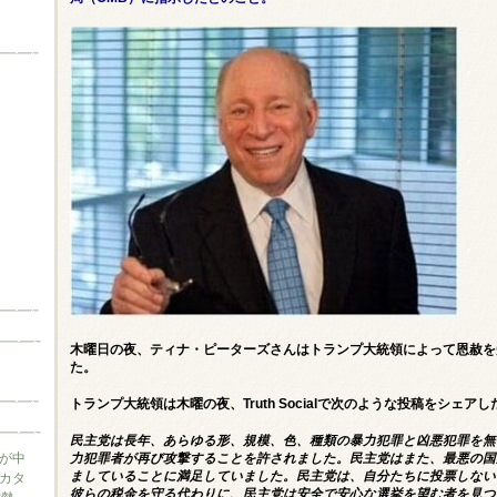
木曜日の夜、ティナ・ピーターズさんはトランプ大統領によって恩赦を
た。
トランプ大統領は
木曜の夜、Truth Socialで次のような投稿をシェアし
民主党は長年、あらゆる形、規模、色、種類の暴力犯罪と凶悪犯罪を無
が中
力犯罪者が再び攻撃することを許されました。民主党はまた、最悪の国
ましていることに満足していました。民主党は、自分たちに投票しない
カタ
彼らの税金を守る代わりに、民主党は安全で安心な選挙を望む者を見つ