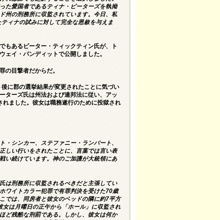
った愛国者であるティナ・ピーターズを執拗
ド州の刑務所に収監されています。今日、私
たティナの試みに対して完全な恩赦を与えま
でもあるピーター・ティックティン氏が、ト
ウェイ・パンディットで公開しました。
罪の目撃者だからだ。
ト後に郡の選挙結果が変更されたことに気づい
ーターズ氏は州法および連邦法に従い、アッ
されました。彼女は職務遂行のために投獄され
ト・シンカー、ステファニー・ランバート、
正しい行いをされたことに、言葉では言い表
戦い続けています。神のご加護が大統領にあ
氏は刑務所に収監されるべきだと主張してい
ホワイトカラー犯罪で有罪判決を受けた70歳
こでは、同房者と彼女のベッドの隣に約7平方
彼女は月曜日の正午から「ホール」に収監され
ほど残酷な刑罰である。しかし、彼女は何か