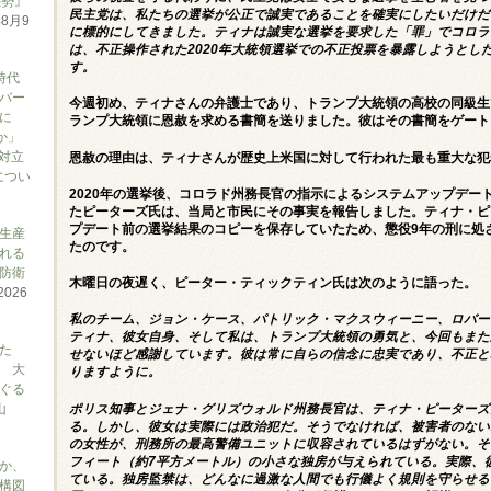
態勢』
民主党は、私たちの選挙が公正で誠実であることを確実にしたいだけだ
年8月9
に標的にしてきました。ティナは誠実な選挙を要求した「罪」でコロラ
は、不正操作された2020年大統領選挙での不正投票を暴露しようとし
す。
時代
バー
今週初め、ティナさんの弁護士であり、トランプ大統領の高校の同級生
に
ランプ大統領に恩赦を求める書簡を送りました。彼はその書簡をゲート
か」
対立
恩赦の理由は、ティナさんが歴史上米国に対して行われた最も重大な犯
につい
2020年の選挙後、コロラド州務長官の指示によるシステムアップデー
たピーターズ氏は、当局と市民にその事実を報告しました。ティナ・ピ
プデート前の選挙結果のコピーを保存していたため、懲役9年の刑に処
生産
たのです。
れる
防衛
木曜日の夜遅く、ピーター・ティックティン氏は次のように語った。
2026
私のチーム、ジョン・ケース、パトリック・マクスウィーニー、ロバー
ティナ、彼女自身、そして私は、トランプ大統領の勇気と、今回もまた
た
せないほど感謝しています。彼は常に自らの信念に忠実であり、不正と
 大
りますように。
ぐる
山
ポリス知事とジェナ・グリズウォルド州務長官は、ティナ・ピーターズ
る。しかし、彼女は実際には政治犯だ。そうでなければ、被害者のない
の女性が、刑務所の最高警備ユニットに収容されているはずがない。そ
フィート（約7平方メートル）の小さな独房が与えられている。実際、
か、
ている。独房監禁は、どんなに過激な人間でも行儀よく規則を守らせる
構図