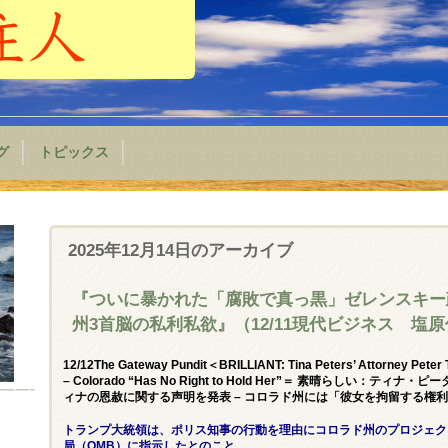
グ
トピックス
2025年12月14日
のアーカイブ
『ついに暴かれた「腐敗で真っ黒」ゼレンスキー
州3首脳の私利私欲』（12/11現代ビジネス 塩
12/12The Gateway Pundit＜BRILLIANT: Tina Peters’ Attorney Peter T
– Colorado “Has No Right to Hold Her”＝ 素晴らし
ィナの恩赦に関する声明を発表 – コロラド州には「彼女を拘留する権
トランプ大統領は、ポリス知事の行動を理由にコロラド州のプロジェク
局（OMB）に指示したとのこと。