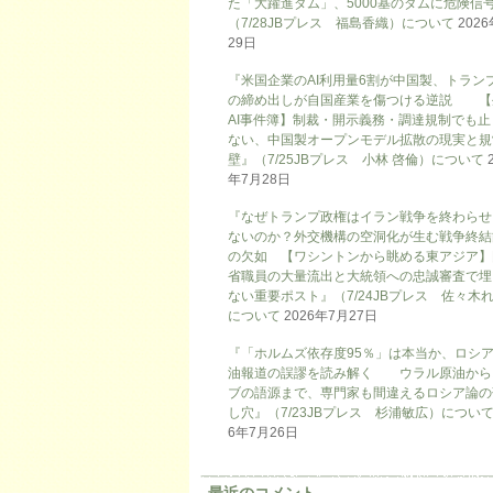
た「大躍進ダム」、5000基のダムに危険信号
（7/28JBプレス 福島香織）について
202
29日
『米国企業のAI利用量6割が中国製、トラン
の締め出しが自国産業を傷つける逆説 【
AI事件簿】制裁・開示義務・調達規制でも止
ない、中国製オープンモデル拡散の現実と規
壁』（7/25JBプレス 小林 啓倫）について
年7月28日
『なぜトランプ政権はイラン戦争を終わらせ
ないのか？外交機構の空洞化が生む戦争終結
の欠如 【ワシントンから眺める東アジア】
省職員の大量流出と大統領への忠誠審査で埋
ない重要ポスト』（7/24JBプレス 佐々木
について
2026年7月27日
『「ホルムズ依存度95％」は本当か、ロシ
油報道の誤謬を読み解く ウラル原油から
ブの語源まで、専門家も間違えるロシア論の
し穴』（7/23JBプレス 杉浦敏広）につい
6年7月26日