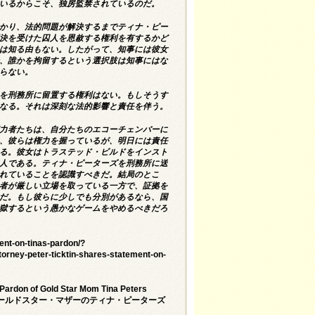
いるからこそ、独房監禁されているのだ。
かり、法的問題が解決するまでティナ・ピー
決を受けた囚人を恩赦する権利を有するかど
は知る由もない。したがって、知事には彼女
、誰かを拘留するという選択肢は知事にはな
らない。
を刑務所に留置する権利はない。もしそうす
なる。それは深刻な法的影響と責任を伴う。
力者たちは、自分たちのエコーチェンバーに
、彼らは権力を握っているが、明日には責任
る。彼女はトラステッド・ビルドをインスト
人である。ティナ・ピーターズを刑務所に送
れていることを認識すべきだ。結局のとこ
者が厳しい立場を取っている一方で、証拠を
だ。もし彼らに少しでも分別があるなら、国
獄するという愚かなゲームをやめるべきだろ
ment-on-tinas-pardon/?
ney-peter-ticktin-shares-statement-on-
Pardon of Gold Star Mom Tina Peters
ゴールドスター・マザーのティナ・ピーターズ