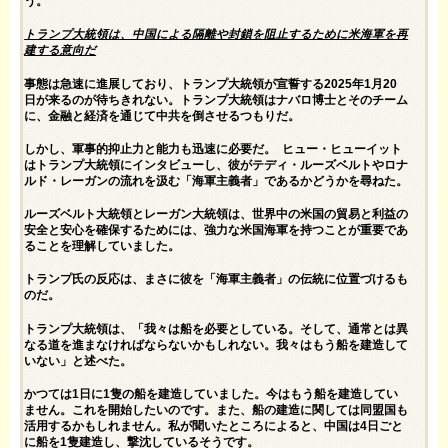
う。
トランプ大統領は、中国による隔離や封鎖を阻止するために米海軍を再
建する意向だ
事態は急速に進展しており、トランプ大統領が宣誓する2025年1月20
日が来るのが待ちきれない。トランプ大統領はナバロ博士とそのチーム
に、金融と経済を通じて中共を倒させるつもりだ。
しかし、軍事的抑止力と能力も迅速に必要だ。
ヒュー・ヒューイット
はトランプ大統領にインタビューし
、彼がテディ・ルーズベルトやロナ
ルド・レーガンの流れを汲む「海軍主義者」であるかどうかを尋ねた。
ルーズベルト大統領とレーガン大統領は、世界中の米国の貿易と利益の
安全と安心を確保するためには、強力な米国海軍を持つことが重要であ
ることを理解していました。
トランプ氏の反応は、まさに彼を「海軍主義者」の伝統に位置づけるも
のだ。
トランプ大統領は、「我々は船を必要としている。そして、通常とは異
なる道を進まなければならないかもしれない。我々はもう船を建造して
いない」と述べた。
かつては1日に1隻の船を建造していました。今はもう船を建造してい
ません。これを開始したいのです。また、船の建造に関しては同盟国も
活用するかもしれません。私が聞いたところによると、中国は4日ごと
に船を1隻建造し、​​撃沈しているそうです。