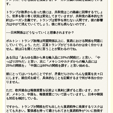
す。
トランプが政界から去った後には、共和党はこの路線に回帰するでしょ
う。世界を取り巻く状況は変化してきていますが、共和党の基本的な方
針はレーガン主義です。トランプは哲学を持たない人間です。彼の影響
力はやがて消えていくでしょう。後に何も残らないのです。
──日米関係はどうなっていくと想像されますか？
ボルトン：トランプ政権は同盟関係以上に、貿易における関係を問題に
していくでしょう。ただ、正直トランプがどう出るのかは全く分かりま
せん。彼は口を開くたびに言うことが変わるのでね。
ある日は「あらゆる国から来る輸入品に10%の関税だ」と言い、「や
っぱり20%だ」と言い、次に「メキシコやカナダからの輸入品には
25%の関税を」「中国には60%の関税を課す」と言い始める。
彼にとってはいつものことですが、矛盾だらけのいろんな提案を次々口
にします。就任式を経て、具体的なことを記載するまで何が本当か分か
りません。
ただ、欧州連合は報復措置を以前より真剣に講ずると思います。カナ
ダ、メキシコ、中国も、報復措置について語っていますし、日本や韓国
も対応を検討している。
ですから、トランプが関税を打ち出したら貿易戦争に発展するリスクは
とても大きい。緊張感を持って避けられてきた貿易戦争がついに勃発す