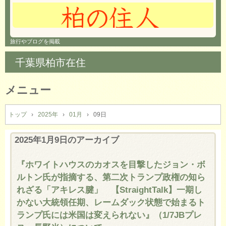
旅行やブログを掲載
千葉県柏市在住
メニュー
コ
ン
トップ
›
2025年
›
01月
›
09日
テ
ン
2025年1月9日
のアーカイブ
ツ
へ
『ホワイトハウスのカオスを目撃したジョン・ボ
ス
ルトン氏が指摘する、第二次トランプ政権の知ら
キ
ッ
れざる「アキレス腱」 【StraightTalk】一期し
プ
かない大統領任期、レームダック状態で始まるト
ランプ氏には米国は変えられない』（1/7JBプレ