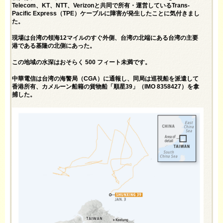
Telecom、KT、NTT、Verizonと共同で所有・運営している
Trans-
Pacific Express（TPE）ケーブルに
障害が発生したことに気付きまし
た。
現場は台湾の領海12マイルのすぐ外側、台湾の北端にある台湾の主要
港である基隆の北側にあった。
この地域の水深は
おそらく 500 フィート未満
です。
中華電信は台湾の海警局（CGA）に通報し、同局は巡視船を派遣して
香港所有、カメルーン船籍の貨物船「順星39」（IMO 8358427）を拿
捕した。