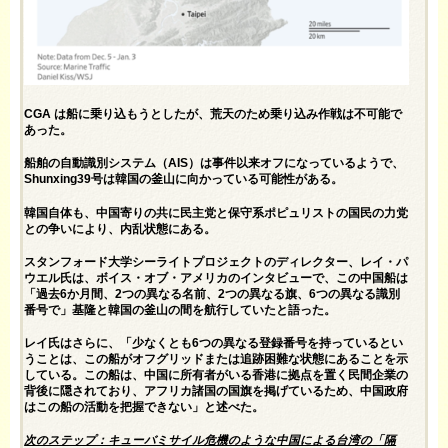
CGA は船に乗り込もうとしたが、荒天のため乗り込み作戦は不可能で
あった。
船舶の自動識別システム（AIS）は事件以来
オフになって
いるようで、
Shunxing39号は韓国の釜山に向かっている可能性がある。
韓国自体も、中国寄りの共に民主党と保守系ポピュリストの国民の力党
との争いにより、内乱状態にある。
スタンフォード大学シーライトプロジェクトのディレクター、レイ・パ
ウエル氏は、ボイス・オブ・アメリカのインタビューで
、この中国船は
「過去6か月間、2つの異なる名前、2つの異なる旗、6つの異なる識別
番号で」基隆と韓国の釜山の間を航行していたと語った。
レイ氏はさらに、「少なくとも6つの異なる登録番号を持っているとい
うことは、この船がオフグリッドまたは追跡困難な状態にあることを示
している。この船は、中国に所有者がいる香港に拠点を置く民間企業の
背後に隠されており、アフリカ諸国の国旗を掲げているため、中国政府
はこの船の活動を把握できない」と述べた。
次のステップ：キューバミサイル危機のような中国による台湾の「隔