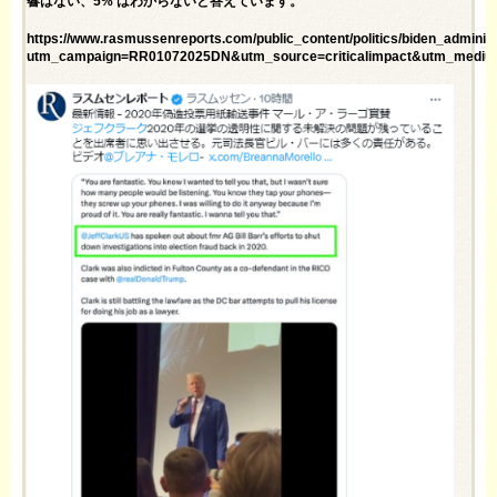
響はない、5% はわからないと答えています。
https://www.rasmussenreports.com/public_content/politics/biden_administ
utm_campaign=RR01072025DN&utm_source=criticalimpact&utm_medium