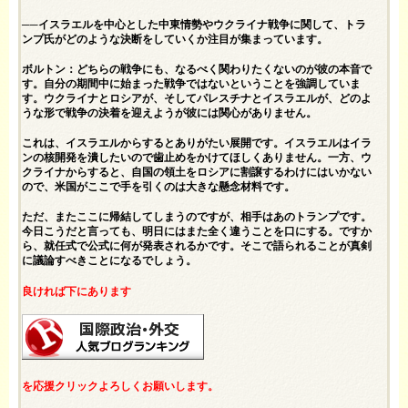
──イスラエルを中心とした中東情勢やウクライナ戦争に関して、トラ
ンプ氏がどのような決断をしていくか注目が集まっています。
ボルトン：どちらの戦争にも、なるべく関わりたくないのが彼の本音で
す。自分の期間中に始まった戦争ではないということを強調していま
す。ウクライナとロシアが、そしてパレスチナとイスラエルが、どのよ
うな形で戦争の決着を迎えようが彼には関心がありません。
これは、イスラエルからするとありがたい展開です。イスラエルはイラ
ンの核開発を潰したいので歯止めをかけてほしくありません。一方、ウ
クライナからすると、自国の領土をロシアに割譲するわけにはいかない
ので、米国がここで手を引くのは大きな懸念材料です。
ただ、またここに帰結してしまうのですが、相手はあのトランプです。
今日こうだと言っても、明日にはまた全く違うことを口にする。ですか
ら、就任式で公式に何が発表されるかです。そこで語られることが真剣
に議論すべきことになるでしょう。
良ければ下にあります
を応援クリックよろしくお願いします。