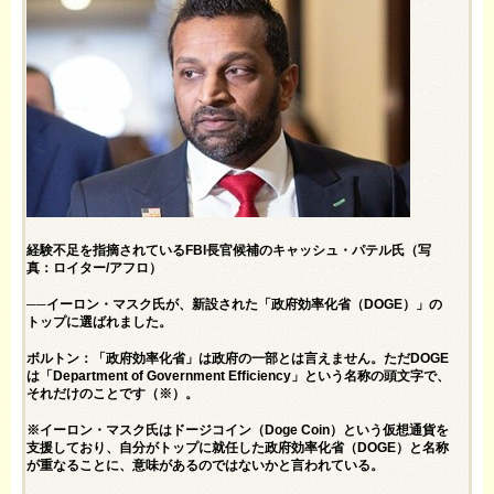
経験不足を指摘されているFBI長官候補のキャッシュ・パテル氏（写
真：ロイター/アフロ）
──イーロン・マスク氏が、新設された「政府効率化省（DOGE）」の
トップに選ばれました。
ボルトン：「政府効率化省」は政府の一部とは言えません。ただDOGE
は「Department of Government Efficiency」という名称の頭文字で、
それだけのことです（※）。
※イーロン・マスク氏はドージコイン（Doge Coin）という仮想通貨を
支援しており、自分がトップに就任した政府効率化省（DOGE）と名称
が重なることに、意味があるのではないかと言われている。