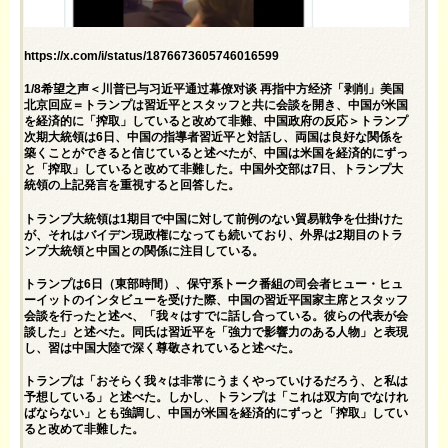
https://x.com/i/status/1876673605746016599
1/8希望之声＜川普已与习近平通过幕僚对谈 再指中方经济「剥削」美国
北京回应＝トランプは習近平とスタッフと共に会談を開き、中国が米国
を経済的に「搾取」していると改めて非難、中国政府の反応＞トランプ
次期大統領は6日、中国の指導者習近平と対話し、両国は良好な関係を
築くことができると信じていると述べたが、中国は米国を経済的にずっ
と「搾取」していると改めて非難した。中国外交部は7日、トランプ大
統領の上記発言を重視すると回答した。
トランプ大統領は1期目で中国に対して前例のない貿易戦争を仕掛けた
が、それはバイデン現政権になっても続いており、外界は2期目のトラ
ンプ大統領と中国との関係に注目している。
トランプは6日（東部時間）、保守系トーク番組の司会者ヒュー・ヒュ
ーイットのインタビューを受けた際、中国の習近平国家主席とスタッフ
会談を行ったと述べ、「我々はすでに話し合っている。彼らの代表が会
談した」と述べた。同氏は習近平を「強力で影響力のある人物」と表現
し、習は中国大陸で深く尊敬されていると述べた。
トランプは「おそらく我々は非常にうまくやっていけるだろう、と私は
予想している」と述べた。しかし、トランプは「これは双方向でなけれ
ばならない」とも強調し、中国が米国を経済的にずっと「搾取」してい
ると改めて非難した。