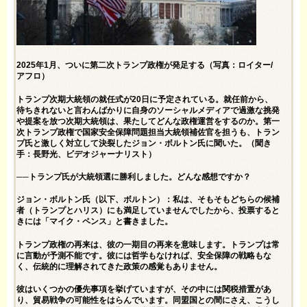
2025年1月、ついに第二次トランプ政権が発足する（写真：ロイター/
アフロ）
トランプ次期大統領の就任式が20日に予定されている。就任前から、
待ちきれないと言わんばかりに自身のソーシャルメディアで過激な挑発
や提案を放つ次期大統領は、果たしてどんな政権運営をするのか。第一
次トランプ政権で国家安全保障問題担当大統領補佐官を担うも、トラン
プ氏と激しく対立して決裂したジョン・ボルトン氏に聞いた。（聞き
手：長野光、ビデオジャーナリスト）
──トランプ氏が大統領選に勝利しました。どんな感想ですか？
ジョン・ボルトン氏（以下、ボルトン）：私は、そもそもどちらの候補
者（トランプとハリス）にも満足していませんでしたから、投票すると
きには「マイク・ペンス」と書きました。
トランプ政権の再来は、彼の一期目の再来を意味します。トランプは常
に言動が予測不能です。彼には哲学もなければ、安全保障の戦略もな
く、伝統的に理解されてきた政策の感覚もありません。
彼はいくつかの優先事項を挙げていますが、その中には関税措置があ
り、貿易戦争の可能性をはらんでいます。同盟国との間にさえ、こうし