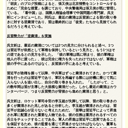
「胡亥」のブログ投稿によると、張又侠は北京情勢をコントロールする
ために「完全な措置」を講じており、中央警備局は張又侠が既に管理し
ている。 「看中国」は、国際人権協会理事で中国問題の専門家、呉文
昕にインタビューした。同氏は、最近の粛清は反習派による習の取り巻
きに対する逆粛清であり、習は最終的には「徒党」たちから見捨てられ
るだろうと考えている。
反習勢力が「逆粛清」を実施
呉文昕は、最近の粛清については2つの見方に分けられると述べ、1つ
は習近平が依然として軍権を保持しているという見方と、もう1つはそ
の逆であるとの見方を示した。 「彼の軍権は既に弱まり、彼の軍権は
他人の手に渡った」、彼は完全に権力を失ったわけではないが、軍権は
彼の手中にあるのではなく、反習派の手にあると考えている。
習近平が政権を握って以降、中共軍はずっと粛清されてきた。かつて粛
清を行ったのは習近平であり、軍区を再編する際には好機に乗じて気に
入らない人を追い出し、自分の取り巻きを入れた。 「したがって、こ
の数年間は習が主導した大規模な粛清だった。しかし最近の粛清はカウ
ンターパージ、つまり反習勢力が背後から進めた粛清と思う」と。
呉文昕は、ロケット軍司令官の李玉超が失脚して以降、習の取り巻きの
多くが粛清された兆しがあると分析した。李玉超が粛清されたのは、習
近平が忠誠心が足りないと考えたためだ。「苗華は習近平によって昇進
され軍に配置された重要な人物である。彼の任務は重用されるすべての
兵士をチェックすることである。軍人の昇進は習近平に忠実であること
を保証するため、彼の監督を通じて昇進させなければならない。董軍も