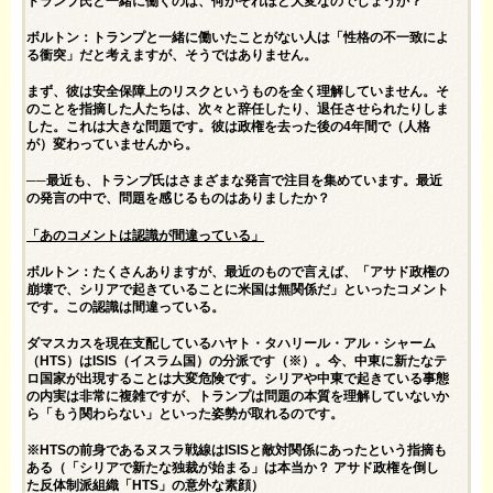
トランプ氏と一緒に働くのは、何がそれほど大変なのでしょうか？
ボルトン：トランプと一緒に働いたことがない人は「性格の不一致によ
る衝突」だと考えますが、そうではありません。
まず、彼は安全保障上のリスクというものを全く理解していません。そ
のことを指摘した人たちは、次々と辞任したり、退任させられたりしま
した。これは大きな問題です。彼は政権を去った後の4年間で（人格
が）変わっていませんから。
──最近も、トランプ氏はさまざまな発言で注目を集めています。最近
の発言の中で、問題を感じるものはありましたか？
「あのコメントは認識が間違っている」
ボルトン：たくさんありますが、最近のもので言えば、「アサド政権の
崩壊で、シリアで起きていることに米国は無関係だ」といったコメント
です。この認識は間違っている。
ダマスカスを現在支配しているハヤト・タハリール・アル・シャーム
（HTS）はISIS（イスラム国）の分派です（※）。今、中東に新たなテ
ロ国家が出現することは大変危険です。シリアや中東で起きている事態
の内実は非常に複雑ですが、トランプは問題の本質を理解していないか
ら「もう関わらない」といった姿勢が取れるのです。
※HTSの前身であるヌスラ戦線はISISと敵対関係にあったという指摘も
ある（
「シリアで新たな独裁が始まる」は本当か？ アサド政権を倒し
た反体制派組織「HTS」の意外な素顔
）