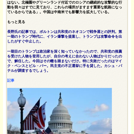
はない。北極圏やグリーンランド付近でのロシアの継続的な攻撃的な行
動を我々はすでに見ており、これらの場所がますます重要な航路になっ
ているからである」。中国は中南米でも影響力を拡大している。
もっと見る
長野氏の記事では、ボルトンは共和党のネオコンで戦争屋との評判。第
一期のトランプ時代に、イラン爆撃を提案し、トランプは攻撃命令を出
したがすぐ中止した。
一期目のトランプは政治家を深く知っていなかったので、共和党の推薦
を受けた人物を登用したが、自分の考えに合わない人物ばかりだったの
で、解任した。今回はその轍を踏まないだけ。特に失敗だったのはマイ
ク・ペンスとビル・バー。民主党の不正選挙に手を貸した。カシュ・パ
テルが調査するでしょう。
記事