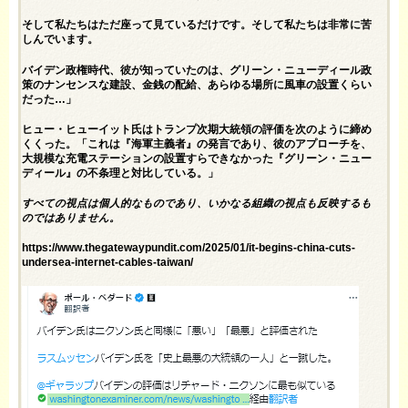
そして私たちはただ座って見ているだけです。そして私たちは非常に苦
しんでいます。
バイデン政権時代、彼が知っていたのは、グリーン・ニューディール政
策のナンセンスな建設、金銭の配給、あらゆる場所に風車の設置くらい
だった…」
ヒュー・ヒューイット氏はトランプ次期大統領の評価を次のように締め
くくった。「これは『海軍主義者』の発言であり、彼のアプローチを、
大規模な充電ステーションの設置すらできなかった『グリーン・ニュー
ディール』の不条理と対比している。」
すべての視点は個人的なものであり、いかなる組織の視点も反映するも
のではありません。
https://www.thegatewaypundit.com/2025/01/it-begins-china-cuts-
undersea-internet-cables-taiwan/