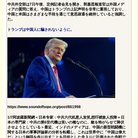
中共外交部は7日午後、定例記者会見を開き、郭嘉昆報道官は外国メデ
ィアの質問に答え、中国はトランプの上記声明を非常に重視しており、
中国と米国はさまざまな手段を通じて意思疎通を維持していると強調し
た。
トランプは中国人に騙されないように。
https://www.soundofhope.org/post/861998
1/7阿波羅新聞網＜日本专家：中共六代机惹人发笑,想吓唬敌人投降＝日
本の専門家：中共の第6世代機は笑いの種なのに、敵を怖がらせて降伏
させようとしている＞最近、インドのメディアは、中国の新型戦闘機に
関する日本の軍事評論家の分析を転載し、これは世界中に「中国は偉大
だ」という物語を作り出すことを目的とした念入りに計画された作戦で