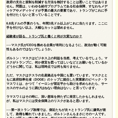
政府の支出と規制を削減する方法を検討することは悪いことではありま
せん。問題は、いわゆる給付プログラムである社会保障、すなわちメデ
ィケアやメディケイドが予算の最大の要素であり、トランプがこれに手
を付けたくないと言っていることです。
6.8兆ドルの予算のうち、年間3兆ドル以上がこれに当たります。ここに
手を付けない以上、大幅なカットは望めません。
経験者が語る、トランプ氏と働くと何が大変なのか？
──マスク氏がCEOを務める企業が有利になるように、政治が動く可能
性もあるのではないでしょうか。
ボルトン：マスクはビジネス上の利益を当然、考えているでしょう。マ
スクがトランプに、何か便宜を図ってほしいなどとお願いをしているか
どうかに関しては、私は現時点では何も知りません。
ただ、マスクはテスラの生産拠点を中国にも置いています。マスクとと
もに政府効率化省（DOGE）のトップに就任した実業家のビベック・ラ
マスワミは、かつて「イーロンが習近平から助けを求められたら、サー
カスのサルのように跳びはねない理由はない」と言っています。
ラマスワミはその時に、深い意味を持たずに発言したかもしれません
が、私はマスクには安全保障上のリスクがあると思います。
──第一次トランプ政権では、側近たちが次々とトランプ氏に嫌気が差
して、政権を離れていきました。ボルトンさんもまさにその一人です。