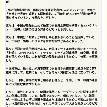
離」
9月の台湾訪問の際、国防安全保障研究所の3人のメンバーは、台湾が
「台湾を外界から遮断する隔離作戦」の可能性がある6か月間の猶予期
間を持っているという懸念を共有した。
彼らは、中国が船舶を止めて検査できる海上障壁を構築するという「キ
ューバ危機」戦術の再現を試みるだろうと予測した。
彼らは、中国は「封鎖」が戦争行為と解釈されることを認識している
が、中国は「隔離」のリスクを冒す可能性があると警告した。
異なる用語には法的意味がある。米国はミサイル危機の際にキューバを
「封鎖」したのではなく、ミサイル、ミサイル関連機器、航空機、核兵
器を積んでいる疑いのある特定の船舶を封鎖するために「検査」を実施
した。
中国海軍は、最も近い米海軍部隊である日本の横須賀に拠点を置く第7
艦隊に対して、数的にも、そしておそらく質的にも優位に立っている。
しかし、日本と韓国の海軍と組み合わせると、米国、日本、韓国の連合
軍に決定的な優位性がある。
しかし、前述したように、韓国は偶然にもリーダーシップに関する憲法
上の危機に直面している。陰謀ではないが、偶然でもない。もし韓国
が、中国による台湾の隔離を阻止または対処するための同盟に参加する
という選択肢から外れれば、それは中国にとって大きな利点となるだろ