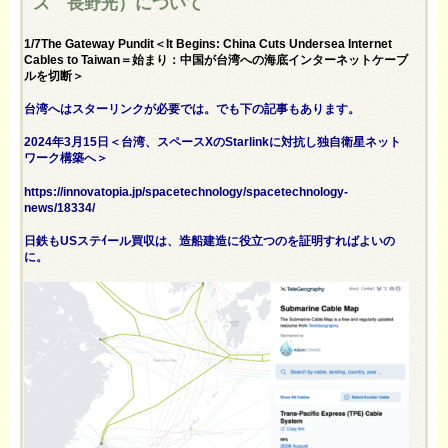
ス 長野光）について
1/7The Gateway Pundit＜It Begins: China Cuts Undersea Internet
Cables to Taiwan＝始まり：中国が台湾への海底インターネットケーブ
ルを切断＞
台湾へはスターリンクが必要では。でも下の記事もあります。
2024年3月15日＜台湾、スペースXのStarlinkに対抗し独自衛星ネット
ワーク構築へ＞
https://innovatopia.jp/spacetechnology/spacetechnology-
news/18334/
日鉄もUSステｲール買収は、造船建造に役立つのを証明すればよいの
に。