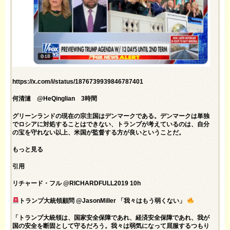
https://x.com/i/status/1876739939846787401
何清漣 @HeQinglian 3時間
グリーンランドの現在の宗主国はデンマークである。デンマークは単独
でロシアに対処することはできない、トランプが考えているのは、自分
の宝を守れない以上、米国が監督する方が良いということだ。
もっと見る
引用
リチャード・フル @RICHARDFULL2019 10h
トランプ大統領顧問 @JasonMiller 「我々はもう弱くない」
「トランプ大統領は、国家安全保障であれ、経済安全保障であれ、我が
国の安全を断固として守るだろう。我々は弱気になって屈服するつもり