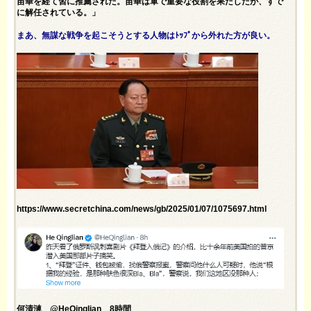
苗華を経て習に推薦された。苗華は軍で重要な役割を果たしたが、すで
に解任されている。」
まあ、無謀な戦争を起こそうとする人物はﾄｯﾌﾟから外れた方が良い。
https://www.secretchina.com/news/gb/2025/01/07/1075697.html
何清漣 @HeQinglian 8時間