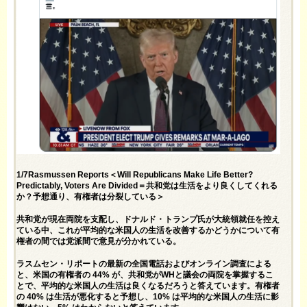
1/7Rasmussen Reports＜Will Republicans Make Life Better?
Predictably, Voters Are Divided＝共和党は生活をより良くしてくれる
か？予想通り、有権者は分裂している＞
共和党が現在両院を支配し、ドナルド・トランプ氏が大統領就任を控え
ている中、これが平均的な米国人の生活を改善するかどうかについて有
権者の間では党派間で意見が分かれている。
ラスムセン・リポートの最新の全国電話およびオンライン調査による
と、米国の有権者の 44% が、共和党がWHと議会の両院を掌握するこ
とで、平均的な米国人の生活は良くなるだろうと答えています。有権者
の 40% は生活が悪化すると予想し、10% は平均的な米国人の生活に影