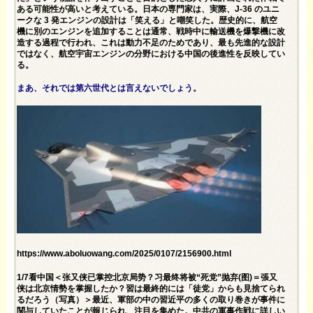
ある可能性が高いと考えている。日本の専門家は、実際、J-36 のユニ
ークな 3 発エンジンの設計は「笑える」と嘲笑した。歴史的に、航空
機に別のエンジンを追加することは通常、戦時中に輸送機を爆撃機に改
造する過程で行われ、これは動力不足のためであり、最も先進的な設計
ではなく、航空宇宙エンジンの分野における中国の後進性を反映してい
る。
まあ、それでは第六世代とは言えないでしょう。
https://www.aboluowang.com/2025/0107/2156900.html
1/7看中国＜张又侠已掌控北京局势？习最终将被“死党”抛弃(图)＝張又
侠は北京情勢を掌握したか？習は最終的には「徒党」からも見捨てられ
るだろう（写真）＞最近、軍部の中の習近平の多くの取り巻きが事件に
関与していたことが報じられ、注目を集めた。中共の軍事作戦に詳しい