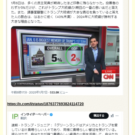
https://x.com/i/status/1876377693824114720