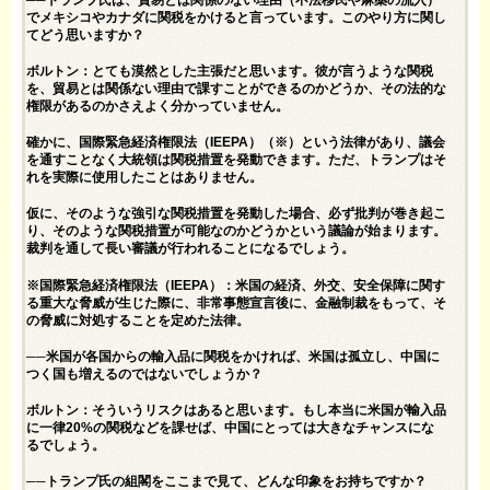
でメキシコやカナダに関税をかけると言っています。このやり方に関し
てどう思いますか？
ボルトン：とても漠然とした主張だと思います。彼が言うような関税
を、貿易とは関係ない理由で課すことができるのかどうか、その法的な
権限があるのかさえよく分かっていません。
確かに、国際緊急経済権限法（IEEPA）（※）という法律があり、議会
を通すことなく大統領は関税措置を発動できます。ただ、トランプはそ
れを実際に使用したことはありません。
仮に、そのような強引な関税措置を発動した場合、必ず批判が巻き起こ
り、そのような関税措置が可能なのかどうかという議論が始まります。
裁判を通して長い審議が行われることになるでしょう。
※国際緊急経済権限法（IEEPA）：米国の経済、外交、安全保障に関す
る重大な脅威が生じた際に、非常事態宣言後に、金融制裁をもって、そ
の脅威に対処することを定めた法律。
──米国が各国からの輸入品に関税をかければ、米国は孤立し、中国に
つく国も増えるのではないでしょうか？
ボルトン：そういうリスクはあると思います。もし本当に米国が輸入品
に一律20%の関税などを課せば、中国にとっては大きなチャンスにな
るでしょう。
──トランプ氏の組閣をここまで見て、どんな印象をお持ちですか？