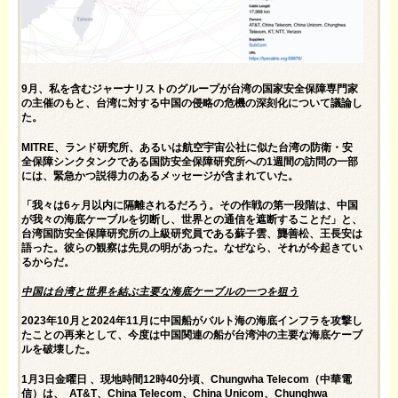
9月、私を含むジャーナリストのグループが台湾の国家安全保障専門家
の主催のもと、台湾に対する中国の侵略の危機の深刻化について議論し
た。
MITRE、ランド研究所、あるいは航空宇宙公社に似た台湾の防衛・安
全保障シンクタンクである国防安全保障研究所への1週間の訪問の一部
には、緊急かつ説得力のあるメッセージが含まれていた。
「我々は6ヶ月以内に隔離されるだろう。その作戦の第一段階は、中国
が我々の海底ケーブルを切断し、世界との通信を遮断することだ」と、
台湾国防安全保障研究所の上級研究員である蘇子雲、龔善松、王長安は
語った。彼らの観察は先見の明があった。
なぜなら、それが今起きてい
るからだ
。
中国は台湾と世界を結ぶ主要な海底ケーブルの一つを狙う
2023年10月と2024年11月に中国船がバルト海の海底インフラを攻撃し
たことの再来として、今度は中国関連の船が台湾沖の主要な海底ケーブ
ルを破壊した。
1月3日金曜日
、現地時間12時40分頃
、Chungwha Telecom（中華電
信）は、 AT&T、China Telecom、China Unicom、Chunghwa