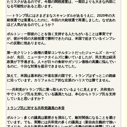
たリスクがあるのです。今期の関税措置は、一期目よりも大きな内容に
なる可能性があると思います。
──トランプ氏にはさまざまなスキャンダルがあるうえに、2020年の大
統領選では落選もしたのに、今回の大統領選で再選しました。なぜあれ
ほど人気があるのでしょうか？
ボルトン：一部彼のことを強く支持する人たちがいることは事実です
が、彼が今回の大統領選で勝利できたのは、米国で起きているインフレ
への反動に他ありません。
第一次クリントン政権の選挙コンサルタントだったジェームズ・カービ
ルが、先日、ニューヨークタイムズに書いていましたが、民主党は経済
政策が下手過ぎる。人々が日々の食材やガソリン価格の高騰に悩んでい
るのに、十分な対策を提示できませんでした。
加えて、米国は基本的に中道右派の国です。トランプはずっとこの路線
に沿っています。カリフォルニア的な左派のハリスでは勝てません。
──共和党がトランプ氏に乗っ取られているように見えます。共和党の
中でトランプ氏を支持している議員たちは、本心からトランプ氏を支持
していると思いますか？
トランプ氏に対する共和党議員の本音
ボルトン：多くの議員は親密さを演出して、敵対関係になることを避け
ています。でも、実際には共和党の多くの議員は（新自由主義的で強い
アメリカ、小さな政府を推奨する）レーガン主義の伝統を踏襲していま