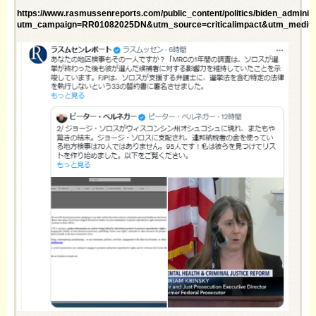
https://www.rasmussenreports.com/public_content/politics/biden_administ
utm_campaign=RR01082025DN&utm_source=criticalimpact&utm_mediu