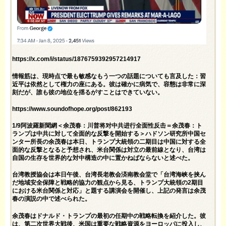
https://x.com/i/status/1876759392957214917
情報筋は、現時点で最も敏感なもう一つの話題についても言及した：習
近平は依然として権力の座にある。彼は確かに病気で、容態は非常に深
刻だが、誰も彼の地位を揺るがすことはできていない。
https://www.soundofhope.org/post/862193
1/9阿波羅新聞網＜余茂春：川普将对中共进行全面性反击＝余茂春：ト
ランプは中共に対して全面的な反撃を開始する＞ハドソン研究所中国セ
ンター所長の余茂春は本日、トランプ大統領の二期目は中国に対する全
面的な反撃となると予想され、米台関係は対立の最前線となり、台湾は
自国の生存を世界的な対中構造の中に置かねばならないと述べた。
台湾教授協会は本日午後、台湾長老教会済南教会堂で「台湾海峡を挟ん
だ地域安全保障と戦略的協力の観点から見る、トランプ大統領の2期目
における米台関係と対応」と題する講演会を開催し、上記の発言は余茂
春の演説の中で述べられた。
余茂春はドナルド・トランプの最初の任期中の戦略転換を紹介した。彼
は、第二次世界大戦後、米国は重要な戦略資源をヨーロッパに投入し、