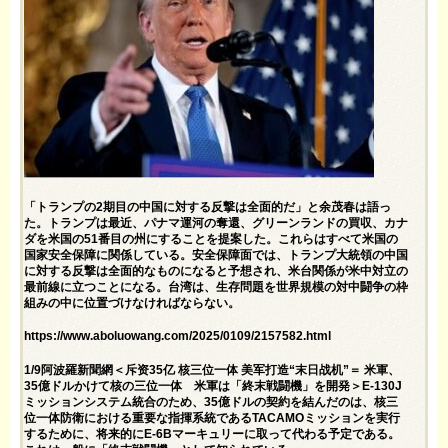
「トランプの2期目の中国に対する反撃は全面的だ」と余茂春は語っ
た。トランプは最近、パナマ運河の奪還、グリーンランドの買収、カナ
ダを米国の51番目の州にすることを提案した。これらはすべて米国の
国家安全保障に関係している。安全保障面では、トランプ大統領の中国
に対する反撃は全面的なものになると予想され、米台関係が米中対立の
最前線に立つことになる。台湾は、生存問題を世界規模の対中闘争の枠
組みの中に位置づけなければならない。
https://www.aboluowang.com/2025/0109/2157582.html
1/9阿波羅新聞網＜斥资35亿 核三位一体 美军打造“末日战机”＝ 米軍、
35億ドルかけて核の三位一体 米軍は「終末戦闘機」を開発＞E-130J
ミッションシステム統合のため、35億ドルの契約を結んだのは、核三
位一体防衛における重要な指揮系統であるTACAMOミッションを実行
するために、将来的にE-6Bマーキュリーに取って代わる予定である。