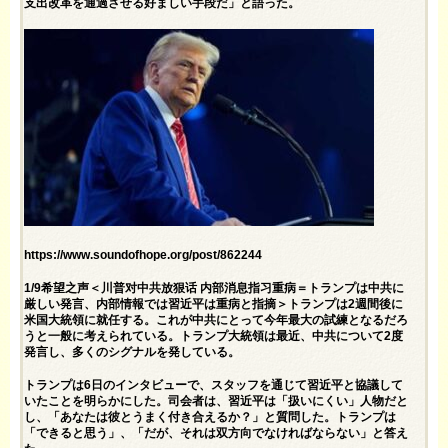
支出改革を通過させる好ましい手段だ」と語った。
https://www.soundofhope.org/post/862244
1/9希望之声＜川普对中共放狠话 内部消息指习重病＝トランプは中共に
厳しい発言、内部情報では習近平は重病と指摘＞トランプは2週間後に
米国大統領に就任する。これが中共にとって今年最大の試練となるだろ
うと一般に考えられている。トランプ大統領は最近、中共について2度
発言し、多くのシグナルを発している。
トランプは6日のインタビューで、スタッフを通じて習近平と協議して
いたことを明らかにした。司会者は、習近平は「扱いにくい」人物だと
し、「あなたは彼とうまく付き合えるか？」と質問した。トランプは
「できると思う」、「だが、それは双方向でなければならない」と答え