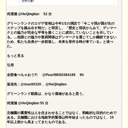
何清漣 @HeQinglian 52 分
グリーンランドのエゲデ首相は今年1/1の演説で「今こそ我が国が次の
ステップを踏み出す時だ」と明言し、「歴史と現状からみて、デンマー
クとの協力が完全な平等を築くことに成功していないことを示してい
る。…他国との協力や貿易関係はデンマークを通じてしか継続できない
ため、私たち自身が一歩前進し、未来を形作る時が来ている」と述べ
た。
もっと見る
引用
全部食べちゃおう
@PearlWh50384189 9h
返信先：@max00320 、@HeQinglian
グリーンランド航路は、かなり価値があると思う。
何清漣 @HeQinglian 55 分
北極圏の重要性は人を住まわせることではなく、戦略的な目的のためで
ある。北極圏における地政学的緊張は昨年始まったものではなく、10
年以上前から高まってきたものである。