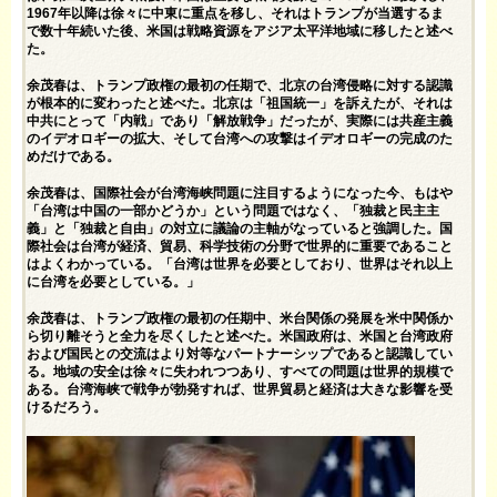
1967年以降は徐々に中東に重点を移し、それはトランプが当選するま
で数十年続いた後、米国は戦略資源をアジア太平洋地域に移したと述べ
た。
余茂春は、トランプ政権の最初の任期で、北京の台湾侵略に対する認識
が根本的に変わったと述べた。北京は「祖国統一」を訴えたが、それは
中共にとって「内戦」であり「解放戦争」だったが、実際には共産主義
のイデオロギーの拡大、そして台湾への攻撃はイデオロギーの完成のた
めだけである。
余茂春は、国際社会が台湾海峡問題に注目するようになった今、もはや
「台湾は中国の一部かどうか」という問題ではなく、「独裁と民主主
義」と「独裁と自由」の対立に議論の主軸がなっていると強調した。国
際社会は台湾が経済、貿易、科学技術の分野で世界的に重要であること
はよくわかっている。「台湾は世界を必要としており、世界はそれ以上
に台湾を必要としている。」
余茂春は、トランプ政権の最初の任期中、米台関係の発展を米中関係か
ら切り離そうと全力を尽くしたと述べた。米国政府は、米国と台湾政府
および国民との交流はより対等なパートナーシップであると認識してい
る。地域の安全は徐々に失われつつあり、すべての問題は世界的規模で
ある。台湾海峡で戦争が勃発すれば、世界貿易と経済は大きな影響を受
けるだろう。