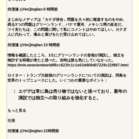
何清漣 @HeQinglian 8 時間前
まじめなメディアは「カナダ併合」問題を大々的に報道するのをやめ、
残る3つの問題はグリーンランド、パナマ運河、メキシコ湾の改名だ。
ツイ友たちは、この問題に関して私にコメントはやめてほしい。カナダ
人に代わって、痛みと喜びをただ受け止めてほしい。
何清漣 @HeQinglian 10 時間前
情報を確認したところ、1/1にグリーンランドの首相が演説し、独立を
検討する時期が来たと述べた。当時は誰も気にしていなかった。
https://min.news/en/world/f8cc823fc1c1e63d469d07229c22f887.html
ロイター：トランプ大統領のグリーンランドについての演説は、同島を
世界のトップニュースにした。いくつかの重要なポイント：
エゲデは常に島は売り物ではないと述べており、新年の
演説では独立への取り組みを強化すると。
もっと見る
引用
何清漣 @HeQinglian 22時間前