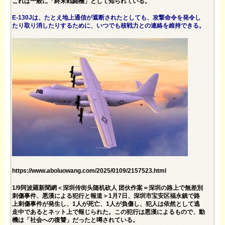
これは一般に「終末戦闘機」として知られている。
E-130Jは、たとえ地上通信が遮断されたとしても、攻撃命令を発令し
たり取り消したりするために、いつでも核戦力との連絡を維持できる。
https://www.aboluowang.com/2025/0109/2157523.html
1/9阿波羅新聞網＜深圳传街头随机砍人 团伙作案＝深圳の路上で無差別
刺傷事件、悪漢による犯行と報道＞1月7日、深圳市宝安区福永鎮で路
上刺傷事件が発生し、1人が死亡、1人が負傷し、犯人は依然として逃
走中であるとネット上で報じられた。この犯行は悪漢によるもので、動
機は「社会への復讐」だったと噂されている。