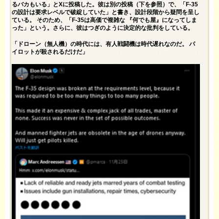
るバカもいる」とXに
投稿
した。彼は
別の投稿
（下を参照）で、「F-35
の設計は要求レベルで破綻していた」と書き、設計段階から疑問を呈し
ている。 そのため、「F-35は高価で複雑な 『何でも屋』になってしま
った」という。さらに、彼はつぎのように決定的な批判をしている。
「ドローン（無人機）の時代には、有人戦闘機は時代遅れなのだ。 パ
イロットが殺されるだけだ」