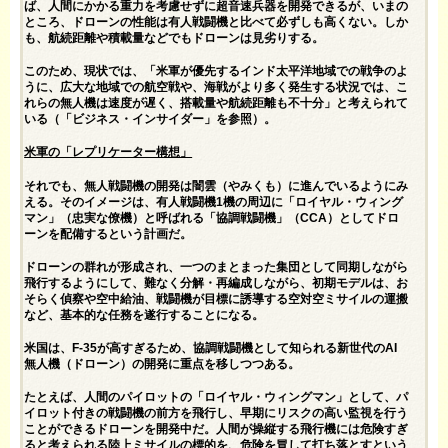
ば、人間にかかる重力を考慮せずに超音速兵器を開発できるが、いまの
ところ、ドローンの性能は有人戦闘機と比べて必ずしも高くない。しか
も、航続距離や積載量などでもドローンは見劣りする。
このため、現状では、「米軍が優先するインド太平洋地域での戦争のよ
うに、広大な地域での航空戦や、海戦がより多く発生する状況では、こ
れらの無人機は速度が遅く、搭載量や航続距離も不十分」と考えられて
いる（
「ビジネス・インサイダー」
を参照）。
米軍の「レプリケーター構想」
それでも、無人戦闘機の開発は闇雲（やみくも）に進んでいるようにみ
える。そのイメージは、有人戦闘機1機の周辺に「ロイヤル・ウィング
マン」（忠実な僚機）と呼ばれる「協調戦闘機」（CCA）としてドロ
ーンを配備するという計画だ。
ドローンの群れが形成され、一つのまとまった集団として同期しながら
飛行するようにして、難なく分解・再編成しながら、初期モデルは、お
そらく偵察や空中給油、戦闘機が目標に誘導する空対空ミサイルの運搬
など、基本的な任務を遂行することになる。
米国は、F-35が高すぎるため、協調戦闘機として知られる新世代のAI
無人機（ドローン）の開発に重点を移しつつある。
たとえば、人間のパイロットの「ロイヤル・ウィングマン」として、パ
イロット付きの戦闘機の前方を飛行し、早期にリスクの高い監視を行う
ことができるドローンを開発中だ。人間が操縦する飛行機には危険すぎ
ると考えられる陸上ミサイルの標的を、危険を冒して打ち落とすという