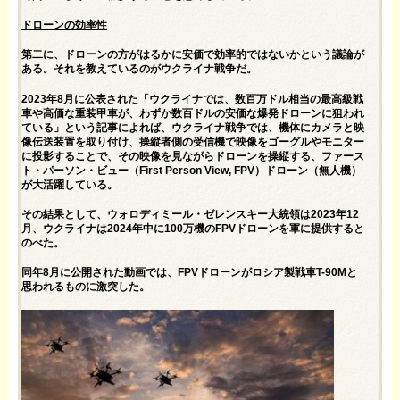
ドローンの効率性
第二に、ドローンの方がはるかに安価で効率的ではないかという議論が
ある。それを教えているのがウクライナ戦争だ。
2023年8月に公表された「ウクライナでは、数百万ドル相当の最高級戦
車や高価な重装甲車が、わずか数百ドルの安価な爆発ドローンに狙われ
ている」という
記事
によれば、ウクライナ戦争では、機体にカメラと映
像伝送装置を取り付け、操縦者側の受信機で映像をゴーグルやモニター
に投影することで、その映像を見ながらドローンを操縦する、ファース
ト・パーソン・ビュー（First Person View, FPV）ドローン（無人機）
が大活躍している。
その結果として、ウォロディミール・ゼレンスキー大統領は2023年12
月、ウクライナは2024年中に100万機のFPVドローンを軍に提供すると
のべた。
同年8月に公開された
動画
では、FPVドローンがロシア製戦車T-90Mと
思われるものに激突した。