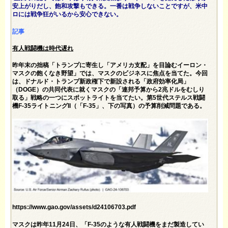
安上がりだし、飽和攻撃もできる。一番は戦争しないことですが、米中
ロには戦争狂がいるから安心できない。
記事
有人戦闘機は時代遅れ
昨年末の
拙稿
「トランプに寄生し「アメリカ支配」を目論むイーロン・
マスクの飽くなき野望」では、マスクのビジネスに焦点を当てた。今回
は、ドナルド・トランプ新政権下で新設される「政府効率化局」
（DOGE）の共同代表に就くマスクの「連邦予算から2兆ドルをむしり
取る」戦略の一つにスポットライトを当てたい。第5世代ステルス戦闘
機F-35ライトニングII（「F-35」、下の写真）の予算削減問題である。
https://www.gao.gov/assets/d24106703.pdf
マスクは昨年11月24日、「F-35のような有人戦闘機をまだ製造してい