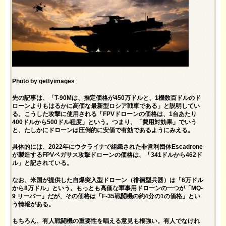
Photo by gettyimages
先の記事は、「T-90Mは、推定価格が450万ドルと、1機数百ドルのド
ローンよりもはるかに高価な最新型ロシア戦車である」と説明してい
る。こうした攻撃に使用される「FPVドローンの価格は、1台あたり
400ドルから500ドル程度」という。つまり、「費用対効果」でいう
と、たしかにドローンは圧倒的に安価で有効であるようにみえる。
具体的には、2022年にウクライナで組織された非営利団体Escadrone
が製造するFPVペガサス攻撃ドローンの価格は、「341ドルから462ド
ル」と記されている。
なお、米国が提供した自爆突入型ドローン（徘徊型兵器）は「6万ドル
から8万ドル」という。もっとも高価な軍事用ドローンの一つが「MQ-
9 リーパー」だが、その価格は「F-35戦闘機の約4分の1の価格」とい
う
情報
がある。
もちろん、有人戦闘機の重要性を唱える意見も根強い。有人でなけれ