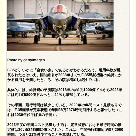
Photo by gettyimages
F-35が、いかに「金食い虫」であるかがわかるだろう。耐用年数が延
長されたとはいえ、国防総省が2088年までのF-35戦闘機群の維持にか
かる費用を予測したところ、その額は増加し続けている。
具体的には、維持費の予測額は2018年の約1兆1000億ドルから2023年
には約1兆5800億ドルへと、44％も増加している。
その半面、飛行時間は減少している。2020年の年間コスト見積もりで
は、F-35艦隊が定常状態で年間38万2376時間飛行すると報告した（こ
れは2030年代半ば頃の予測）。
2023年度の年間コスト見積もりでは、定常状態における飛行時間の推
定値は30万524時間に修正された。これは、年間飛行時間が約8万2000
時間、つまり21%減少することを意味している。