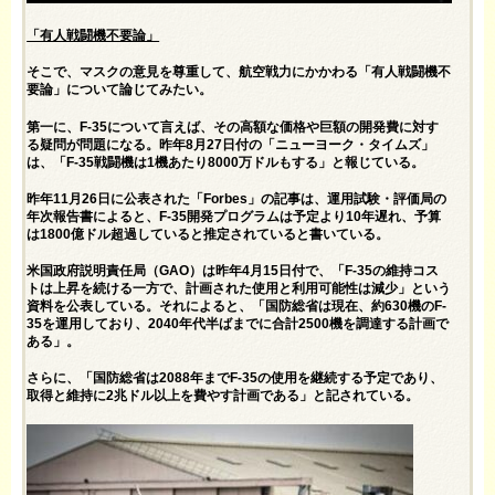
「有人戦闘機不要論」
そこで、マスクの意見を尊重して、航空戦力にかかわる「有人戦闘機不
要論」について論じてみたい。
第一に、F-35について言えば、その高額な価格や巨額の開発費に対す
る疑問が問題になる。昨年8月27日付の
「ニューヨーク・タイムズ」
は、「F-35戦闘機は1機あたり8000万ドルもする」と報じている。
昨年11月26日に公表された「Forbes」の
記事
は、運用試験・評価局の
年次報告書によると、F-35開発プログラムは予定より10年遅れ、予算
は1800億ドル超過していると推定されていると書いている。
米国政府説明責任局（GAO）は昨年4月15日付で、「F-35の維持コス
トは上昇を続ける一方で、計画された使用と利用可能性は減少」という
資料
を公表している。それによると、「国防総省は現在、約630機のF-
35を運用しており、2040年代半ばまでに合計2500機を調達する計画で
ある」。
さらに、「国防総省は2088年までF-35の使用を継続する予定であり、
取得と維持に2兆ドル以上を費やす計画である」と記されている。