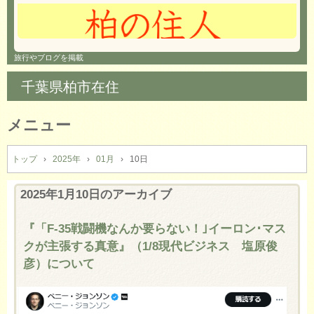
旅行やブログを掲載
千葉県柏市在住
メニュー
コ
ン
トップ
›
2025年
›
01月
›
10日
テ
ン
2025年1月10日
のアーカイブ
ツ
へ
『「F-35戦闘機なんか要らない！｣イーロン･マス
ス
クが主張する真意』（1/8現代ビジネス 塩原俊
キ
ッ
彦）について
プ