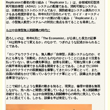
Replicatorの最初の取り組み（「Replicator 1」）は、全領域対応型消
耗可能自律型（ADA2）システムの配備である。消耗可能なシステム
は、比較的低コストのシステムであり、国防総省はシステム損失のリス
クをある程度許容する。昨年9月27日付のメモで、ロイド・オースティ
ン国防長官は、レプリケーターの第2の取り組み（「Replicator 2」）
は、小型無人航空システムへの対抗に焦点を当てることを発表した。
もはや自律型無人戦闘機の時代に
恐ろしいのは、昨年6月に「The Economist」が公表した長文の
記事
「AIは戦争をどう変えるか」のなかで、つぎのような記述がみられるこ
とである。
「ロシアもウクライナも、無人機が「自律型」兵器システムなのか、そ
れとも単なる「自動化」されたものなのかということにはあまり注意を
払っていない。彼らの優先事項は、妨害を回避し、可能な限り多くの敵
の装甲車両を破壊できる兵器を開発することである。これまでに1000
以上のウクライナの医療施設を爆撃してきたロシア軍にとって、また、
自国の存続をかけて戦っているウクライナ軍にとって、誤爆は大きな懸
念事項ではない」
ここで紹介したような最新の動きを知ると、現実は、倫理や道徳を無視
しながら、先へ先へと闇雲に変遷しているようにみえる。有人戦闘機が
存続するにしても、もはや自律型無人戦闘機中心の時代に突入している
ように思えてくる。しかも、誤爆を半ば肯定している。