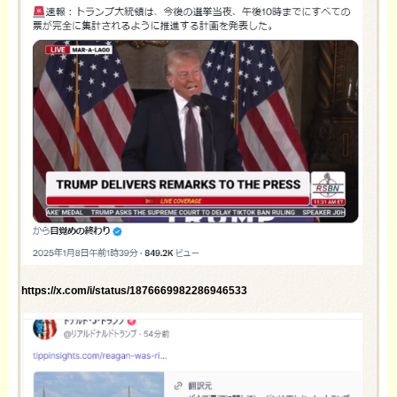
https://x.com/i/status/1876669982286946533