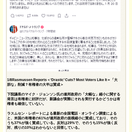
1/8Rasmussen Reports＜‘Drastic’ Cuts? Most Voters Like It＝「大
胆な」削減？有権者の大半は賛成＞
下院議長のマイク・ジョンソン氏の連邦政府の「大幅な」縮小に関する
発言は有権者に好評だが、新議会が実際にそれを実行するかどうかは有
権者も確信していない。
ラスムセン・レポートによる最新の全国電話・オンライン調査による
と、米国の有権者の61%が連邦政府の規模縮小に賛成しており、その
うち37%が強く賛成している。反対は29%で、そのうち15%が強く反
対、残りの10%はわからないと回答している。