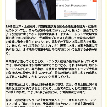
1/9希望之声＜上任在即 川普望速施议程在国会会遇见哪些阻力＝就任間
近のトランプは、自らの政策を迅速に実行したいと願うが、議会でどの
ような抵抗に遭うのか＞米共和党議会は、ドナルド・トランプ次期大統
領の就任後100日以内に、予算調整プロセスを利用して大統領の2期目
の政策に資金を提供するつもりだ。共和党が下院と上院の両方を支配し
ているので、それは可能かもしれないが、障害もある。法案を迅速に可
決するには、まず法案の審議手順とその内容について合意する必要があ
る。
中間選挙が迫ってくることや、トランプ大統領の任期も限られている中
では、彼の政策全体が危機に瀕することになる。それは即時の行動にか
かっているからだ。専門家は、今後数カ月以内に議会がトランプ大統領
の取り組みに資金を提供しなければ、同大統領が２期目に多くの成果を
上げることは難しいかもしれないと指摘している。
予算調整法により、議会は単純多数決で税収、支出、債務上限に関する
法案を迅速に可決できるようになる。上院でのほとんどの法案には5分
の3以上の多数、つまり60票が必要だが、予算調整法は例外だ。
倫理・公共政策センターの上級研究員ヘンリー・オルセンは1/6、メデ
ィアに対し「総じて言えば、予算調整法は今のところ党派主導の税収・