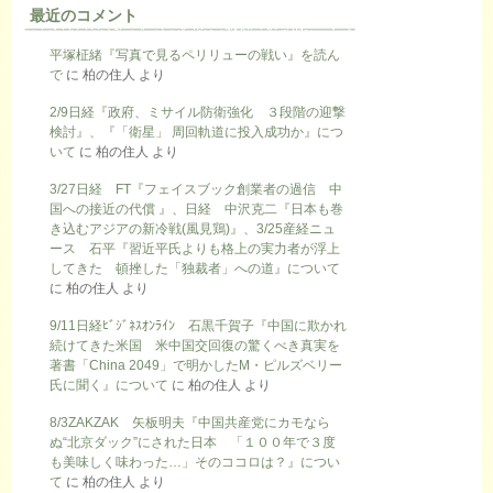
最近のコメント
平塚柾緒『写真で見るペリリューの戦い』を読ん
で
に
柏の住人
より
2/9日経『政府、ミサイル防衛強化 ３段階の迎撃
検討』、『「衛星」 周回軌道に投入成功か』につ
いて
に
柏の住人
より
3/27日経 FT『フェイスブック創業者の過信 中
国への接近の代償 』、日経 中沢克二『日本も巻
き込むアジアの新冷戦(風見鶏)』、3/25産経ニュ
ース 石平『習近平氏よりも格上の実力者が浮上
してきた 頓挫した「独裁者」への道』について
に
柏の住人
より
9/11日経ﾋﾞｼﾞﾈｽｵﾝﾗｲﾝ 石黒千賀子『中国に欺かれ
続けてきた米国 米中国交回復の驚くべき真実を
著書「China 2049」で明かしたM・ピルズベリー
氏に聞く』について
に
柏の住人
より
8/3ZAKZAK 矢板明夫『中国共産党にカモなら
ぬ“北京ダック”にされた日本 「１００年で３度
も美味しく味わった…」そのココロは？』につい
て
に
柏の住人
より