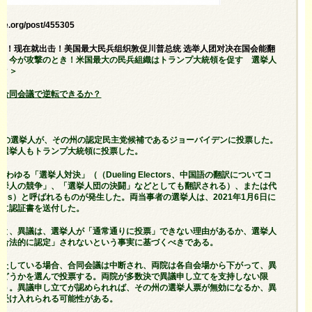
pe.org/post/455305
＜平叛！现在就出击！美国最大民兵组织敦促川普总统 选举人团对决在国会能翻
よ！今が攻撃のとき！米国最大の民兵組織はトランプ大統領を促す 選挙人
か？＞
会合同会議で逆転できるか？
民主党の選挙人が、その州の認定民主党候補であるジョーバイデンに投票した。
の選挙人もトランプ大統領に投票した。
ゆる「選挙人対決」（（Dueling Electors、中国語の翻訳についてコ
選挙人の競争」、「選挙人団の決闘」などとしても翻訳される）、または代
e slates）と呼ばれるものが発生した。両当事者の選挙人は、2021年1月6日に
議に認証書を送付した。
ると、異議は、選挙人が「通常通りに投票」できない理由があるか、選挙人
「合法的に認定」されないという事実に基づくべきである。
満たしている場合、合同会議は中断され、両院は各自会場から下がって、異
かどうかを選んで投票する。両院が多数決で異議申し立てを支持しない限
ろう。異議申し立てが認められれば、その州の選挙人票が無効になるか、異
が受け入れられる可能性がある。