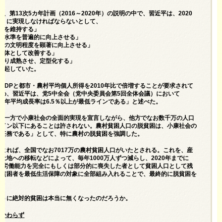
月、第13次5カ年計画（2016～2020年）の説明の中で、習近平は、2020
的」に実現しなければならないとして、
長を維持する」
・水準を普遍的に向上させる」
会の文明程度を顕著に向上させる」
総体として改善する」
より成熟させ、定型化する」
提起していた。
、GDPと都市・農村平均個人所得を2010年比で倍増することが要求されて
め、習近平は、党5中全会（党中央委員会第5回全体会議）において
経済の年平均成長率は6.5％以上が最低ラインである」と述べた。
、「一方で小康社会の全面的実現を宣言しながら、他方でなお数千万の人口
ライン以下にあることは許されない。農村貧困人口の脱貧困は、小康社会の
な任務である」として、特に農村の脱貧困を強調した。
よれば、全国でなお7017万の農村貧困人口がいたとされる。これを、産
土地への移転などによって、毎年1000万人ずつ減らし、2020年までに
を、労働能力を完全にもしくは部分的に喪失した者として貧困人口として残
の貧困者を最低生活保障の対象に全部組み入れることで、最終的に脱貧困を
ように絶対的貧困は本当に無くなったのだろうか。
かかわらず