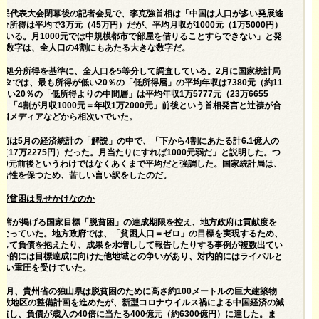
全国人民代表大会閉幕後の記者会見で、李克強首相は「中国は人口が多い発展途
所得は平均で3万元（45万円）だが、平均月収が1000元（1万5000円）
人いる。月1000元では中規模都市で部屋を借りることすらできない」と発
う数字は、全人口の4割にもあたる大きな数字だ。
可処分所得を基準に、全人口を5等分して調査している。2月に国家統計局
ータでは、最も所得が低い20％の「低所得層」の平均年収は7380元（約11
低い20％の「低所得よりの中間層」は平均年収1万5777元（23万6655
、「4割が月収1000元＝年収1万2000元」前後という首相発言と辻褄が合
中国メディアなどから相次いでいた。
局は5月の経済統計の「解説」の中で、「下から4割にあたる計6.1億人の
元（17万2275円）だった。月当たりにすれば1000元弱だ」と説明した。つ
000元前後というわけではなくあくまで平均だと強調した。国家統計局は、
整合性を保つため、苦しい言い訳をしたのだ。
、脱貧困は見せかけなのか
家主席が掲げる国家目標「脱貧困」の達成期限を控え、地方政府は貢献度を
になっていた。地方政府では、「貧困人口＝ゼロ」の目標を実現するため、
をして負債を抱えたり、成果を水増しして報告したりする事例が複数出てい
対外的には目標達成に向けた他地域との争いがあり、対内的にはライバルと
強い重圧を受けていた。
7月、貴州省の独山県は脱貧困のために高さ約100メートルの巨大建築物
文教地区の整備計画を進めたが、新型コロナウイルス禍による中国経済の減
航し、負債が歳入の40倍に当たる400億元（約6300億円）に達した。ま