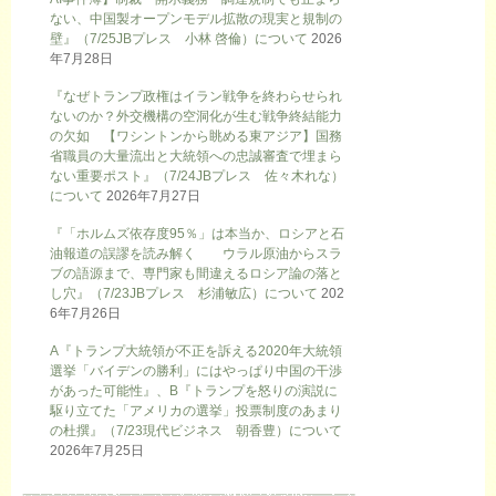
ない、中国製オープンモデル拡散の現実と規制の
壁』（7/25JBプレス 小林 啓倫）について
2026
年7月28日
『なぜトランプ政権はイラン戦争を終わらせられ
ないのか？外交機構の空洞化が生む戦争終結能力
の欠如 【ワシントンから眺める東アジア】国務
省職員の大量流出と大統領への忠誠審査で埋まら
ない重要ポスト』（7/24JBプレス 佐々木れな）
について
2026年7月27日
『「ホルムズ依存度95％」は本当か、ロシアと石
油報道の誤謬を読み解く ウラル原油からスラ
ブの語源まで、専門家も間違えるロシア論の落と
し穴』（7/23JBプレス 杉浦敏広）について
202
6年7月26日
A『トランプ大統領が不正を訴える2020年大統領
選挙「バイデンの勝利」にはやっぱり中国の干渉
があった可能性』、B『トランプを怒りの演説に
駆り立てた「アメリカの選挙」投票制度のあまり
の杜撰』（7/23現代ビジネス 朝香豊）について
2026年7月25日