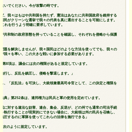
待たないでください。今が攻撃の時です。
れば、我々はもはや共和国を持たず、憲法はあなたに共和国政府を維持する
、国民がクリーンな選挙で我々の代表を真に選出することを可能にします。
はこれを行うよう明確に要求しています。
州が共和制の政府形態を持っていることを確認し、それぞれを侵略から保護
」
の問題を解決しませんが、我々国民はどのような方法を使ってでも、我々の
領が我々を率い、この大きな戦いに参加する必要があります。
条第8項は、議会には次の権限があると規定しています。
を施行し、反乱を鎮圧し、侵略を撃退します。」
定し、「反乱法」を可決し、大統領兼最高司令官として、この決定と権限を
法典」第252条は、連邦権力は民兵と軍の使用を定めています。
権威に対する違法な妨害、連合、集会、反逆が、どの州でも通常の司法手続
律を執行することが現実的にできない場合に、大統領は州の民兵を召喚し、
を鎮圧するのに軍隊を使ってこれらの法律を施行できる」
は、次のように規定しています。