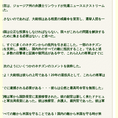
る発言は、ジョージア州の弁護士リンウッドが先週ニュースエクストリーム
われた。
起こさないのであれば、大統領はある程度の戒厳令を宣言し、選挙人団を一
」
この国は公正な投票をしなければならない。我々がこれらの問題を解決する
するために集まる必要はない」と述べた。
明は、すぐに多くのネチズンからの批判を引き起こした。一部のネチズン
憲法を支持し、擁護し、国内外のすべての敵に抵抗すること」であると述
した。多数の目撃者と証拠や疑問点がある中で、これら2人の将軍はすぐに
と。
は、次のようにいくつかのネチズンのコメントを抜粋した。
せよ！大統領は彼らの上司である！20年の退役兵として、これらの将軍は
はすぐに逮捕される必要がある・・・彼らは公然と最高司令官を無視した」
支配権は軍から国防長官に直接移管された。彼の副官は新しく来たドナヒュ
ずっと軍法局長室にあった。彼は検察官、弁護人、裁判官であった。彼は軍
。」
のすべての敵から米国を守ることである！国内の敵から米国を守る時が来