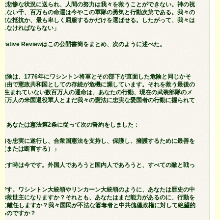
身は悲惨な状況に送られ、人間の努力は我々を救うことができない。神の祝
てこない千、百万もの命運は今やこの軍隊の勇気と行動次第である。我々の
勇敢な抵抗か、最も卑しく屈服するかだけを選ばせる。したがって、我々は
心しなければならない」
Conservative Reviewはこの公開書簡をまとめ、次のように述べた。
危険は、1776年にワシントン将軍とその部下が直面した危険と同じかそ
は自由で憲政共和国としての存続が危機に瀕しています。それを救う最後の
す。生まれていない数百万人の運命は、あなたの行動、現在の武装部隊のメ
数百万人の米国退役軍人とまだ我々の憲法に忠実な愛国者の行動に握られて
、あなたは憲法第2条に従って次の誓約をしました：
任務を忠実に遂行し、合衆国憲法を支持し、保護し、擁護するために最善を
う（または断言する）」
果たす時は今です。外国人であろうと国内人であろうと、すべての敵と戦っ
時です。ワシントン大統領やリンカーン大統領のように、あなたは歴史の中
国の救世主になりますか？それとも、あなたはまだ能力があるのに、行動を
20日に離任しますか？我々国民が不法な簒奪者と中共傀儡政権に対して絶望的
せるのですか？