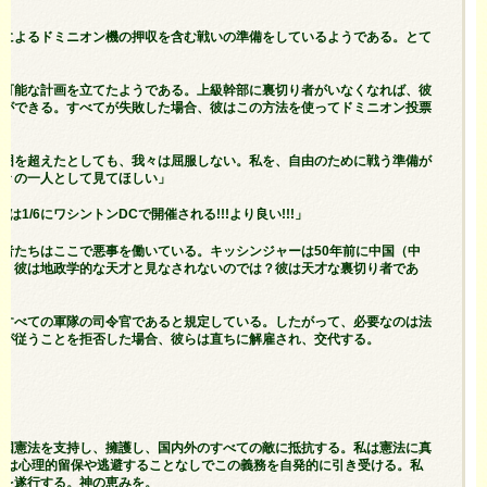
！」
軍によるドミニオン機の押収を含む戦いの準備をしているようである。とて
行可能な計画を立てたようである。上級幹部に裏切り者がいなくなれば、彼
とができる。すべてが失敗した場合、彼はこの方法を使ってドミニオン投票
る」
範囲を超えたとしても、我々は屈服しない。私を、自由のために戦う準備が
人々の一人として見てほしい」
は1/6にワシントンDCで開催される!!!より良い!!!」
者たちはここで悪事を働いている。キッシンジャーは50年前に中国（中
た。彼は地政学的な天才と見なされないのでは？彼は天才な裏切り者であ
がすべての軍隊の司令官であると規定している。したがって、必要なのは法
らが従うことを拒否した場合、彼らは直ちに解雇され、交代する。
る。
米国憲法を支持し、擁護し、国内外のすべての敵に抵抗する。私は憲法に真
私は心理的留保や逃避することなしでこの義務を自発的に引き受ける。私
務を遂行する。神の恵みを。