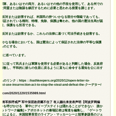
は軍隊、あるいはその両方、あるいはその他の手段を使用して、ある州での
法な同盟または陰謀を鎮圧するために必要と思われる措置を講じます。
行に反対または妨害すれば、米国民の持ついかなる部分や階級であっても、
で保証されている権利、特権、免除、保護は奪われ、他の国の憲法当局が認
免責、保護をも拒否できる。
行に反対または妨害するか、これらの法律に基づく司法手続きを妨害する。
るいかなる場合においても、国は憲法によって保証された法律の平等な保護
るものとする。
ように述べています。
規定に従って民兵または軍隊を使用する必要があると判断した場合、反政府
に解散し、平和的に彼らの住居に戻るように直ちに命令する通知を公に出す
https：//oathkeepers.org/2020/12/open-letter-to-
ust-use-insurrection-act-to-stop-the-steal-and-defeat-the-クーデター/
ng.com/2020/1220/1535989.html
＜弗林将军疾呼戒严 军中深层政府藏不住了 有人蹦出来发表声明【阿波罗网编
厳令を呼びかける 軍中にデイープステイトは隠れることができない 誰か
ネットワーク編集]＞アポロネットの秦瑞記者は報道を編集し、「ゲートウ
報道によると、米国陸軍長官のライアン・マッカーシーと陸軍参謀長のジェ