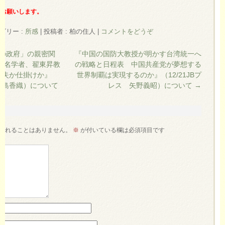
くお願いします。
ゴリー :
所感
|
投稿者 : 柏の住人
|
コメントをどうぞ
の政府」の親密関
『中国の国防大教授が明かす台湾統一へ
著名学者、翟東昇教
の戦略と日程表 中国共産党が夢想する
過失か仕掛けか』
世界制覇は実現するのか』（12/21JBプ
 福島香織）について
レス 矢野義昭）について
→
されることはありません。
※
が付いている欄は必須項目です