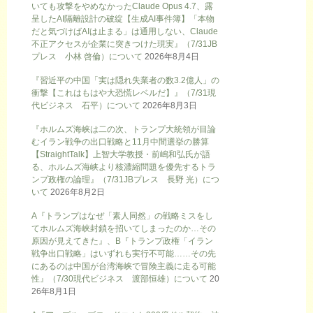
いても攻撃をやめなかったClaude Opus 4.7、露
呈したAI隔離設計の破綻【生成AI事件簿】「本物
だと気づけばAIは止まる」は通用しない、Claude
不正アクセスが企業に突きつけた現実』（7/31JB
プレス 小林 啓倫）について
2026年8月4日
『習近平の中国「実は隠れ失業者の数3.2億人」の
衝撃【これはもはや大恐慌レベルだ】』（7/31現
代ビジネス 石平）について
2026年8月3日
『ホルムズ海峡は二の次、トランプ大統領が目論
むイラン戦争の出口戦略と11月中間選挙の勝算
【StraightTalk】上智大学教授・前嶋和弘氏が語
る、ホルムズ海峡より核濃縮問題を優先するトラ
ンプ政権の論理』（7/31JBプレス 長野 光）につ
いて
2026年8月2日
A『トランプはなぜ「素人同然」の戦略ミスをし
てホルムズ海峡封鎖を招いてしまったのか…その
原因が見えてきた』、B『トランプ政権「イラン
戦争出口戦略」はいずれも実行不可能……その先
にあるのは中国が台湾海峡で冒険主義に走る可能
性』（7/30現代ビジネス 渡部恒雄）について
20
26年8月1日