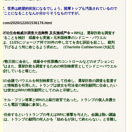
れば、世界は絶望的状況になるでしょう。陸軍トップも汚染されているので
貸すことになることなんか分かりそうなものですが。
ng.com/2020/1220/1536176.html
＜白宫讨论任命鲍威尔调查大选舞弊 及实施戒严令＝
WHは、選挙詐欺を調査す
命することを検討 戒厳令も実施＞元米国検事のシドニー・パウエル
l）チームは、11/25にジョージア州で30件の申し立てを含む訴訟を起こし、裁判
るよう州に命じるよう求めた。 （Charlotte Cuthbertson /大紀元
）にWHが数日前に会合し、戒厳令や投票機のコントロールなどのオプションに
ンプはまた、選挙詐欺を調査するための特別検察官としてシドニーパウエル
を検討していると報じた。
曜日の会議でパウエルを特別検察官として任命し、選挙詐欺の調査を監督す
ったと情報筋を引用した。トランプは彼女を司法省の特別顧問に任命したい
論では彼女はWHの特別顧問としてのみと示唆した。
マイケル・フリン将軍とWHの上級行政官であった。トランプの個人弁護士
アーニも電話で議論に参加した。
ルを任命するというトランプの考えはWHに衝撃を与えた。会議は熱い議論
護士は、トランプの顧問の何人かを「始めるが決して終わらない」と非難し