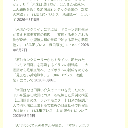
か』、B『「未来は理想郷か、はたまた破滅か」
…AI覇権をめぐる米国政府とテック企業の「対立
の末路」』（8/5現代ビジネス 池田純一）につい
て
2026年8月8日
『米国がウクライナに学ぶ日、ドローン共同生産
が変える軍事支援の構図 支援する側とされる
側が逆転、小型無人機の量産で始まる新たな防衛
協力』（8/4JBプレス 樋口譲次）について
2026
年8月7日
『石油タンクローリーからミサイル、断たれた
「シリア回廊」を再建するイランの新戦略 大
動脈から毛細血管へ、ヒズボラへの補給をめぐる
「見えない兵站戦争」』（8/4JBプレス 福山
隆）について
2026年8月6日
『米国はなぜ円買い介入でユーロを売ったのか、
ドルを温存し欧州にコストを転嫁した異例の構図
【土田陽介のユーラシアモニター】日米の協調介
入で円相場に上限も高市政権の財政拡張で円安圧
力は続く』（8/3JBプレス 土田 陽介）について
2026年8月5日
『AnthropicでもAIモデルが暴走、「本物」と気づ