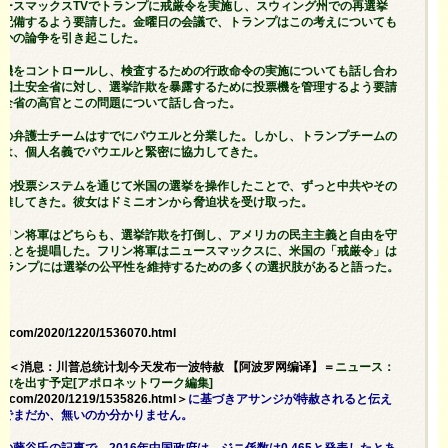
ースマックスTVでトランプに戒厳令を実施し、スウィング州での再選挙
を配備するよう要請した。金曜日の会議で、トランプはこの考えについても
つかの論争を引き起こした。
票機をコントロールし、検査するための行政命令の実施についても話し合わ
、国土安全省に対し、選挙詐欺を暴露するために投票機を管理するよう要請
安全省の高官とこの問題について話し合った。
プの弁護士チームはすでにパウエルと分業した。しかし、トランプチームの
ドは、個人名義でパウエルと緊密に協力してきた。
ンの投票システムを通じて米国の選挙を操作したことで、ずっと中共やその
非難してきた。彼女はドミニオンから脅迫状を受け取った。
フリン将軍はどちらも、選挙詐欺を打倒し、アメリカの民主主義と自由を守
うことを提唱した。フリン将軍はニュースマックスに、米国の「戒厳令」は
トランプには選挙の公平性を維持するための多くの選択肢があると語った。
ng.com/2020/1220/1536070.html
新聞網＜消息：川普总统计划今天发布一波特赦 【阿波罗网编译】＝
ニュース：
赦を出す予定[アポロネットワーク編集]
ng.com/2020/1219/1535826.html＞
に基づきアサンジが特赦されると伝え
のでまだか、無いのか分かりません。