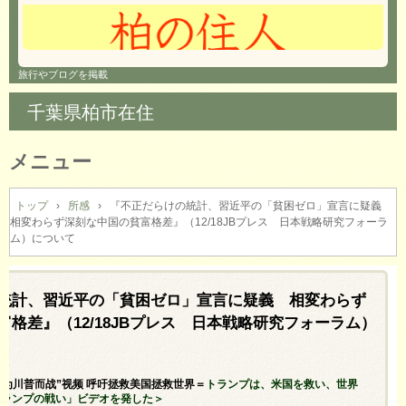
旅行やブログを掲載
千葉県柏市在住
メニュー
コ
ン
トップ
›
所感
›
『不正だらけの統計、習近平の「貧困ゼロ」宣言に疑義
相変わらず深刻な中国の貧富格差』（12/18JBプレス 日本戦略研究フォーラ
テ
ム）について
ン
ツ
へ
統計、習近平の「貧困ゼロ」宣言に疑義 相変わらず
ス
キ
格差』（12/18JBプレス 日本戦略研究フォーラム）
ッ
プ
发“为川普而战”视频 呼吁拯救美国拯救世界＝
トランプは、米国を救い、世界
トランプの戦い」ビデオを発した＞