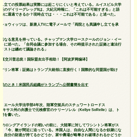
申し立ての投票結果は実際には起こりにくいと考えている。ルイスビル大学
長のゲイリーグレッグIIは、大紀元時報に、「これは不可能すぎる」と語
同時に通過できるか？現時点では・・・これは不可能である」と述べた。
ショウィッツは、新唐人TVに電子メールで「両院とも異議申し立てを承
は異なる意見を持っている。チャップマン大学ロースクールのジョン・イー
ように述べた。「合同会議に参加する場合、その時提示された証拠と違法行
のリストは纏めて議論される」
据直交川普总统！国际盟友出手相助！【阿波罗网编译】
 フリン将軍：証拠はトランプ大統領に直接行く！国際的な同盟国が助け
集】
攻撃のとき！米国民兵組織がトランプへ公開書簡を出す
で、エール大学法学部4年次、陸軍空挺兵のスチュワートロードス
s）、テキサス州の弁護士で元検察官のケリーソレル（Kellye SoRelle）は、ト
書簡を書いた。
6年のロングアイランドの戦いの前に、大陸軍に対してワシントン将軍がス
る。「今、敵が間近に迫っている。米国人は、自由な人間になるか奴隷にな
る。自分の財産が持てるかどうか、家や農場が略奪され破壊されるかどうか