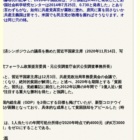
の藤谷氏の記事で、2016年中国政府は、ジニ係数は0.465と発表したとあ
国社会科学研究センターは2014年7月25日、0.730と発表した」とあり
かは言わずもがな。如何に共産党高官が腐敗に塗れ、庶民に富を回さないか
外に共産主義国は皆そう。米国でも民主党が政権を握ればそうなります。オ
デンは同じ穴の狢
。
経済シンポジウムの議長を務めた習近平国家主席（2020年11月14日、写
研究フォーラム政策提言委員・元公安調査庁金沢公安調査事務所長）
ると、習近平国家主席は12月3日、共産党政治局常務委員会の会議で、
なくなり、絶対的貧困が解消した」と述べ、2020年を期限とする「貧困
した。習氏は、党総書記に就任した2012年以降の8年間で「1億人近い貧
界が注目する重大な勝利を得た」と強調した。
年比で国内総生産（GDP）を2倍にする目標も掲げていたが、新型コロナウイ
達成が困難となっており、具体的な成果として貧困脱却をアピールした（時
は、1人当たりの年間可処分所得が2020年時点で約4000元（約6万3000
人口」をゼロにすることである。
現計画