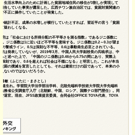
は、生活水準向上のために計画した貧困地域住民の移住が3割しか実現して
と報告していた事実が露呈した。広西チワン族自治区では、貧困対策関連の
ルで不正に操作していたことが発覚した。
達や統計不正、成果の水増しが横行していたとすれば、習近平の言う「貧困
めて疑わしくなる。
国政府は「社会における所得分配の不平等さを測る指数」であるジニ係数に
した。ジニ係数は1に近いほど不平等を意味する。ジニ係数は0.2～0.3が望ま
発の警戒ライン、0.5は深刻な不平等、0.6は暴動発生必至とされている。
府は発表していないが、2019年3月、中国人民大学副校長の呉暁求は、中
ると述べた上で、「中国のジニ係数は0.46から0.75の間にあり、実際上
差は深刻であり、0.6を超えれば社会は不穏になる」と明言した。これが本当
が貧困の撲滅を宣言したとしても、それは建前だけの話であって、本来の小
言えないのではないだろうか。
谷 昌敏（ふじたに・まさとし）
、北海道生れ。学習院大学法学部法学科、北陸先端科学技術大学院大学先端科
。法務省公安調査庁入庁（北朝鮮、中国、ロシア、国際テロ部門歴任）。同
退官。現在、JFSS政策提言委員、合同会社OFFICE TOYA代表、TOYA