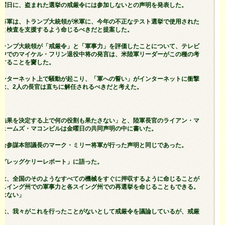
金曜日に、盗まれた選挙の戒厳令には参加しないとの声明を発表した。
ン将軍は、トランプ大統領が米軍に、今年の不正なテスト選挙で使用された
収と検査を支援するよう命じるべきだと提案した。
トランプ大統領が「戒厳令」と「軍事力」を評価したことについて、テレビ
」中でのマイケル・フリン退役中将の発言は、米陸軍リーダーがこの種の考
表することを齎した。
インターネット上で騒動が起こり、「軍への誓い」がインターネットに衝撃
は、2人の長官は直ちに解任されるべきだと考えた。
の結果を決定する上で何の役割も果たさない」と、陸軍長官のライアン・マ
ジェームズ・マコンビルは金曜日の共同声明の中に書いた。
統合参謀本部議長のマーク・ミリー将軍が行った声明と同じであった。
「グレッグケリーレポート」に語った。
）は、全国のそのようなすべての機械をすぐに押収するように命じることが
、スイング州での軍事力と各スイング州での再選挙を命じることもできる。
ではない」
達は、我々がこれを行ったことがないとして戒厳令を議論しているが、戒厳