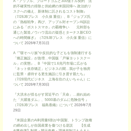
A『アップル、ブロードコムと300億ドル契約 法
的不確実性の排除と供給網の米国回帰へ 政治的リ
スクへの備え、新体制に託されるコスト制御』
（7/28JBプレス 小久保 重信）、B『ジョブズ氏
の「熱核戦争」再び、アップル対オープンAI訴訟
にみる「ポストスマホ」の覇権争い 元幹部を
通じた製造ノウハウ流出の疑惑とターナス新CEO
への時間稼ぎ』（7/29JBプレス 小久保 重信）に
ついて
2026年7月31日
A『”寝そべり族”や反抗的な子どもを強制連行する
「矯正施設」が急増…中国版「戸塚ヨットスクー
ル」の実態』、B『中国で1.6兆円市場に広がる
「ネット依存矯正」ビジネスの闇…我が子を独房
に監禁・虐待する更生施設に引き渡す親たち』
（7/28現代ビジネス 上海在住のえいちゃん）に
ついて
2026年7月30日
『大洪水が揺るがす習近平の「天命」…崩れ始め
た「大躍進ダム」、5000基のダムに危険信号 』
（7/28JBプレス 福島香織）について
2026年7月
29日
『米国企業のAI利用量6割が中国製、トランプ政権
の締め出しが自国産業を傷つける逆説 【生成
AI事件簿】制裁・開示義務・調達規制でも止まら