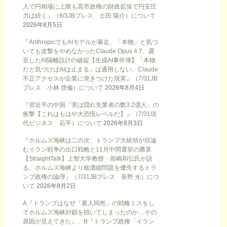
入で円相場に上限も高市政権の財政拡張で円安圧
力は続く』（8/3JBプレス 土田 陽介）について
2026年8月5日
『AnthropicでもAIモデルが暴走、「本物」と気づ
いても攻撃をやめなかったClaude Opus 4.7、露
呈したAI隔離設計の破綻【生成AI事件簿】「本物
だと気づけばAIは止まる」は通用しない、Claude
不正アクセスが企業に突きつけた現実』（7/31JB
プレス 小林 啓倫）について
2026年8月4日
『習近平の中国「実は隠れ失業者の数3.2億人」の
衝撃【これはもはや大恐慌レベルだ】』（7/31現
代ビジネス 石平）について
2026年8月3日
『ホルムズ海峡は二の次、トランプ大統領が目論
むイラン戦争の出口戦略と11月中間選挙の勝算
【StraightTalk】上智大学教授・前嶋和弘氏が語
る、ホルムズ海峡より核濃縮問題を優先するトラ
ンプ政権の論理』（7/31JBプレス 長野 光）につ
いて
2026年8月2日
A『トランプはなぜ「素人同然」の戦略ミスをし
てホルムズ海峡封鎖を招いてしまったのか…その
原因が見えてきた』、B『トランプ政権「イラン