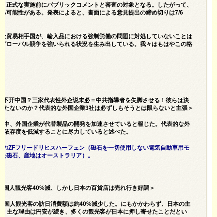
く、正式な実施前にパブリックコメントと審査の対象となる。したがって、
る可能性がある。発表によると、書面による意見提出の締め切りは7/6
。
要な貿易相手国が、輸入品における強制労働の問題に対処していないことは
でグローバル競争を強いられる状況を生み出している。我々はもはやこの格
土离不开中国？三家代表性外企说未必＝中共指導者を失脚させる！彼らは決
立たないのか？代表的な外国企業3社は必ずしもそうとは限らないと主張＞
させる中、外国企業が代替製品の開発を加速させていると報じた。代表的な外
の依存度を低減することに尽力していると述べた。
）、ドイツのZFフリードリヒスハーフェン（磁石を一切使用しない電気自動車用モ
いた磁石、産地はオーストラリア）。
＝中国人観光客40%減、しかし日本の百貨店は売れ行き好調＞
中国人観光客の訪日消費額は約40%減少した。にもかかわらず、日本の主
と、主な理由は円安が続き、多くの観光客が日本に押し寄せたことだとい