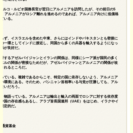
のマルコ・ルビオ国務長官が翌日にアルメニアを訪問したが、その前日の5
で、アルメニアがロシア離れを進めるのであれば、アルメニア向けに低価格
している。
係
ならず、イスラエルを含めた中東、さらにはインドやパキスタンとも密接に
れの一環としてインドに接近し、同国から多くの兵器を輸入するようになっ
関係が良好だ。
。対するアゼルバイジャンとイランの関係は、同様にシーア派が国民の多く
ラエルの関係が密接なためだが、アゼルバイジャンとアルメニアの関係が改
識されるところだ。
合っている。複雑であるからこそ、特定の国に依存しないよう、アルメニア
ない環境にある。そのため、パシニャン首相率いる与党が圧勝しても、アル
らないだろう。
よく物語っている。アルメニアは輸出と輸入の両面でロシアに対する依存度
中国の存在感もあるし、アラブ首長国連邦（UAE）をはじめ、イラクやイ
だ限定的だ。
際通貨基金