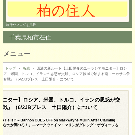
旅行やブログを掲載
千葉県柏市在住
メニュー
コ
ン
トップ
›
所感
›
原油の新ルート【土田陽介のユーラシアモニター】ロシ
ア、米国、トルコ、イランの思惑が交錯、ロシア後退で始まる南コーカサス争
テ
奪戦』（6/2JBプレス 土田陽介）について
ン
ツ
へ
モニター】ロシア、米国、トルコ、イランの思惑が交
ス
キ
戦』（6/2JBプレス 土田陽介）について
ッ
プ
o He Is!” – Bannon GOES OFF on Markwayne Mullin After Claiming
＝動画：「あいつが誰なのか調べろ！」―マークウェイン・マリンがグレッグ・ボヴィーノを