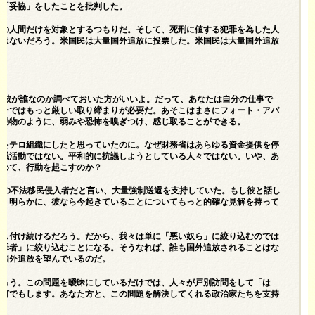
う「妥協」をしたことを批判した。
悪の人間だけを対象とするつもりだ。そして、死刑に値する犯罪を為した人
とはないだろう。米国民は大量国外追放に投票した。米国民は大量国外追放
 彼が誰なのか調べておいた方がいいよ。だって、あなたは自分の仕事で
ジーではもっと厳しい取り締まりが必要だ。あそこはまさにフォート・アパ
や動物のように、弱みや恐怖を嗅ぎつけ、感じ取ることができる。
ァをテロ組織にしたと思っていたのに。なぜ財務省はあらゆる資金提供を停
抗議活動ではない。平和的に抗議しようとしている人々ではない。いや、あ
やめて、行動を起こすのか？
人の不法移民侵入者だと言い、大量強制送還を支持していた。もし彼と話し
う。明らかに、彼なら今起きていることについてもっと的確な見解を持って
押し付け続けるだろう。だから、我々は単に「悪い奴ら」に絞り込むのでは
犯罪者」に絞り込むことになる。そうなれば、誰も国外追放されることはな
量国外追放を望んでいるのだ。
だろう。この問題を曖昧にしているだけでは、人々が戸別訪問をして「は
は何でもします。あなた方と、この問題を解決してくれる政治家たちを支持