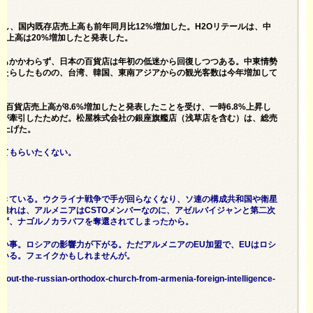
し、国内既存店売上高も前年同月比12%増加した。H2Oリテールは、中
売上高は20%増加したと発表した。
にもかかわらず、日本の百貨店は年初の低迷から回復しつつある。中東情勢
もたらしたものの、台湾、韓国、東南アジアからの観光客数は今年増加して
百貨店売上高が8.6%増加したと発表したことを受け、一時6.8%上昇し
要が牽引したためだ。松屋株式会社の銀座旗艦店（浅草店を含む）は、総売
し上げた。
来てもらいたくない。
てきている。ウクライナ戦争で手が回らなくなり、ソ連の構成共和国や衛星
離れは、アルメニアはCSTOメンバーなのに、アゼルバイジャンと第二次
けず、ナゴルノカラバフを奪還されてしまったから。
い事。ロシアの影響力が下がる。ただアルメニアのEU加盟で、EUはロシ
ている。フェイクかもしれませんが。
g-out-the-russian-orthodox-church-from-armenia-foreign-intelligence-