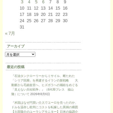
3
4
5
6
7
8
9
10
11
12
13
14
15
16
17
18
19
20
21
22
23
24
25
26
27
28
29
30
31
« 7月
アーカイブ
最近の投稿
『石油タンクローリーからミサイル、断たれた
「シリア回廊」を再建するイランの新戦略 大
動脈から毛細血管へ、ヒズボラへの補給をめぐる
「見えない兵站戦争」』（8/4JBプレス 福山
隆）について
2026年8月6日
『米国はなぜ円買い介入でユーロを売ったのか、
ドルを温存し欧州にコストを転嫁した異例の構図
【土田陽介のユーラシアモニター】日米の協調介