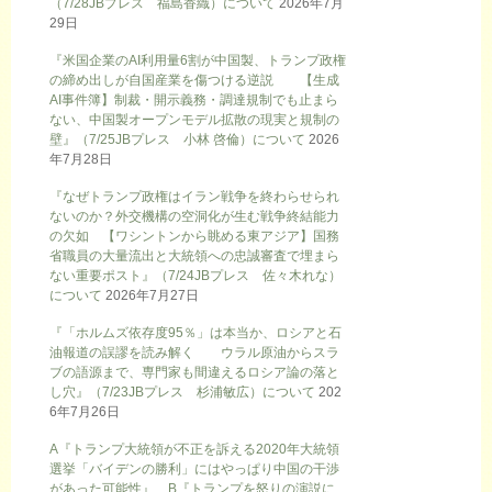
（7/28JBプレス 福島香織）について
2026年7月
29日
『米国企業のAI利用量6割が中国製、トランプ政権
の締め出しが自国産業を傷つける逆説 【生成
AI事件簿】制裁・開示義務・調達規制でも止まら
ない、中国製オープンモデル拡散の現実と規制の
壁』（7/25JBプレス 小林 啓倫）について
2026
年7月28日
『なぜトランプ政権はイラン戦争を終わらせられ
ないのか？外交機構の空洞化が生む戦争終結能力
の欠如 【ワシントンから眺める東アジア】国務
省職員の大量流出と大統領への忠誠審査で埋まら
ない重要ポスト』（7/24JBプレス 佐々木れな）
について
2026年7月27日
『「ホルムズ依存度95％」は本当か、ロシアと石
油報道の誤謬を読み解く ウラル原油からスラ
ブの語源まで、専門家も間違えるロシア論の落と
し穴』（7/23JBプレス 杉浦敏広）について
202
6年7月26日
A『トランプ大統領が不正を訴える2020年大統領
選挙「バイデンの勝利」にはやっぱり中国の干渉
があった可能性』、B『トランプを怒りの演説に