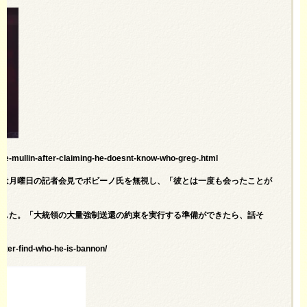
ne-mullin-after-claiming-he-doesnt-know-who-greg-.html
氏は月曜日の記者会見でボビーノ氏を無視し、「彼とは一度も会ったことが
蹴した。「大統領の大量強制送還の約束を実行する準備ができたら、話そ
tter-find-who-he-is-bannon/