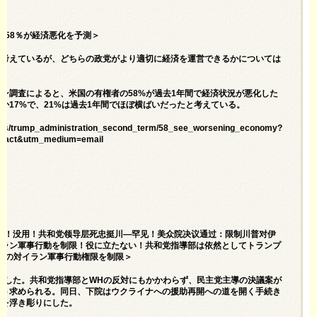
onomy＝58％が経済悪化を予測＞
と考えているが、どちらの政党がより適切に経済を運営できるかについては
ン調査によると、米国の有権者の58%が過去1年間で経済状況が悪化した
か17%で、21%は過去1年間でほぼ横ばいだったと考えている。
itics/trump_administration_second_term/58_see_worsening_economy?
mpact&utm_medium=email
动武！没用！共和党领导层死忠挺川—罕见！美众院决议通过：限制川普对伊
イラン軍事行動を制限！役に立たない！共和党指導部は依然としてトランプ
ンプの対イラン軍事行動権限を制限＞
表明した。共和党指導部とWHの反対にもかかわらず、民主党主導の決議案が
よう求められる。同日、下院はウクライナへの援助再開への道を開く手続き
大を浮き彫りにした。