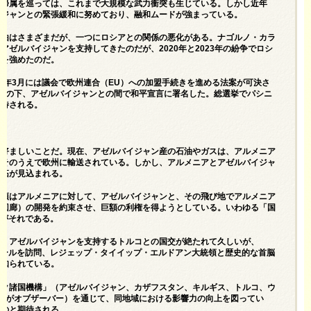
の帰属を巡っては、これまで大規模な武力衝突も生じている。しかし近年
イジャンとの緊張緩和に努めており、融和ムードが強まっている。
理由はさまざまだが、一つにロシアとの関係の悪化がある。ナゴルノ・カラ
ゼルバイジャンを支持してきたのだが、2020年と2023年の紛争でロシ
満を強めたのだ。
5年3月には議会で欧州連合（EU）への加盟手続きを進める法案が可決さ
介の下、アゼルバイジャンとの間で和平宣言に署名した。総選挙でパシニ
期待される。
て好ましいことだ。現在、アゼルバイジャン産の石油やガスは、アルメニア
、そのうえで欧州に輸送されている。しかし、アルメニアとアゼルバイジャ
開拓が見込まれる。
統領はアルメニアに対して、アゼルバイジャンと、その飛び地でアルメニア
ル回廊）の開発を約束させ、巨額の利権を得ようとしている。いわゆる「国
発がそれである。
る。アゼルバイジャンを支持するトルコとの国交が絶たれて久しいが、
ンブールを訪問、レジェップ・タイイップ・エルドアン大統領と歴史的な首脳
で知られている。
ルク諸国機構」（アゼルバイジャン、カザフスタン、キルギス、トルコ、ウ
ーがオブザーバー）を通じて、同地域における影響力の向上を図ってい
ものと期待される。