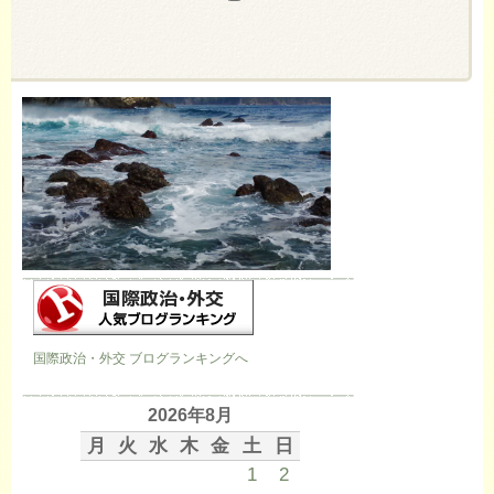
国際政治・外交 ブログランキングへ
2026年8月
月
火
水
木
金
土
日
1
2