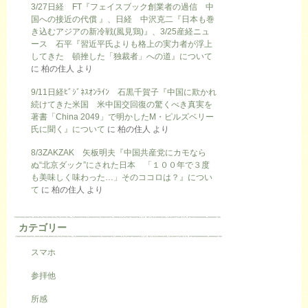
3/27日経 FT『フェイスブック創業者の過信 中
国への接近の代償 』、日経 中沢克二『日本も巻
き込むアジアの新冷戦(風見鶏)』、3/25産経ニュ
ース 石平『習近平氏よりも格上の実力者が浮上
してきた 頓挫した「独裁者」への道』について
に
柏の住人
より
9/11日経ﾋﾞｼﾞﾈｽｵﾝﾗｲﾝ 石黒千賀子『中国に欺かれ
続けてきた米国 米中国交回復の驚くべき真実を
著書「China 2049」で明かしたM・ピルズベリー
氏に聞く』について
に
柏の住人
より
8/3ZAKZAK 矢板明夫『中国共産党にカモなら
ぬ“北京ダック”にされた日本 「１００年で３度
も美味しく味わった…」そのココロは？』につい
て
に
柏の住人
より
カテゴリー
スマホ
参拝他
所感