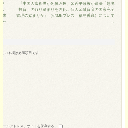
束さ
『中国人富裕層が阿鼻叫喚、習近平政権が違法「越境
てい
投資」の取り締まりを強化…個人金融資産の国家完全
ら未
管理の始まりか』（6/3JBプレス 福島香織）について
ジャ
→
いている欄は必須項目です
メールアドレス、サイトを保存する。