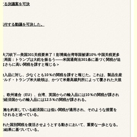
限する決議案を可決
に送付する動議を可決した。
普大刀砍下—美国301关税要来了！彭博揭台湾等国被课10% 中国关税更多
な局面：トランプは大鉈を振るう――米国通商法301条に基づく関税が迫
にはさらに高い関税を課すと報じる＞
輸入品に対し、少なくとも10％の関税を課すと報じた。これは、製品生産
ドナルド・トランプ米大統領は、かつて米最高裁判所によって覆された大規
コ、欧州連合（EU）、台湾、英国からの輸入品には10％の関税が課され
要経済国からの輸入品には12.5％の関税が課される。
は実施を約束している経済国には低い関税が適用され、そのような措置を
が課されると述べている。
された国別関税を復活させようとする動きにおいて、重要な一歩となる。
調査の結果に基づいている。