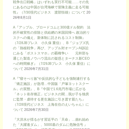
戦争出口戦略」はいずれも実行不可能……その先
にあるのは中国が台湾海峡で冒険主義に走る可能
性』（7/30現代ビジネス 渡部恒雄）について
20
26年8月1日
A『アップル、ブロードコムと300億ドル契約 法
的不確実性の排除と供給網の米国回帰へ 政治的リ
スクへの備え、新体制に託されるコスト制御』
（7/28JBプレス 小久保 重信）、B『ジョブズ氏
の「熱核戦争」再び、アップル対オープンAI訴訟
にみる「ポストスマホ」の覇権争い 元幹部を
通じた製造ノウハウ流出の疑惑とターナス新CEO
への時間稼ぎ』（7/29JBプレス 小久保 重信）に
ついて
2026年7月31日
A『”寝そべり族”や反抗的な子どもを強制連行する
「矯正施設」が急増…中国版「戸塚ヨットスクー
ル」の実態』、B『中国で1.6兆円市場に広がる
「ネット依存矯正」ビジネスの闇…我が子を独房
に監禁・虐待する更生施設に引き渡す親たち』
（7/28現代ビジネス 上海在住のえいちゃん）に
ついて
2026年7月30日
『大洪水が揺るがす習近平の「天命」…崩れ始め
た「大躍進ダム」、5000基のダムに危険信号 』