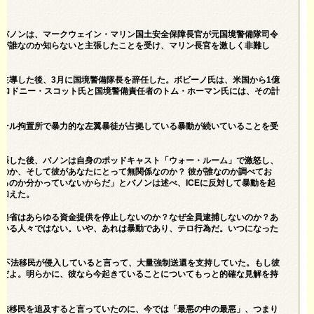
・バノンは、マークウェイン・マリン国土安全保障長官が元国境警備隊司令
彼が誰なのか知らないと主張したことを受け、マリン長官を激しく非難し
主導した後、3月に国境警備隊長を辞任した。ボビーノ氏は、米国から1億
のロドニー・スコット氏と国境警備責任者のトム・ホーマン氏には、その計
ホール拘置所で暴力的な左翼暴徒が占拠している暴動が続いていることを受
主張した後、バノンは自身のポッドキャスト「ウォー・ルーム」で激怒し、
のか、そして彼があなたにとって無関係なのか？ 彼が誰なのか調べてお
るのか分かっていないからだ」とバノンは述べ、ICEに反対して暴動を起
け加えた。
財務省はあらゆる資金提供を停止しないのか？なぜ全員逮捕しないのか？あ
ている人々ではない。いや、あれは暴動であり、テロ行為だ。いつになった
。
の不法移民が侵入していると言って、大量強制送還を支持していた。もし彼
きだよ。明らかに、彼なら今起きていることについてもっと的確な見解を持
不法移民を追及すると言っていたのに、今では「最悪の中の最悪」、つまり