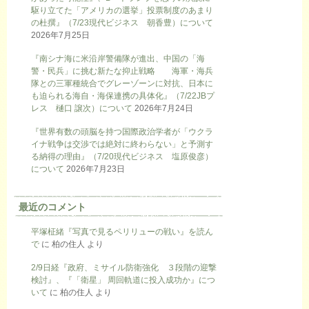
駆り立てた「アメリカの選挙」投票制度のあまり
の杜撰』（7/23現代ビジネス 朝香豊）について
2026年7月25日
『南シナ海に米沿岸警備隊が進出、中国の「海
警・民兵」に挑む新たな抑止戦略 海軍・海兵
隊との三軍種統合でグレーゾーンに対抗、日本に
も迫られる海自・海保連携の具体化』（7/22JBプ
レス 樋口 譲次）について
2026年7月24日
『世界有数の頭脳を持つ国際政治学者が「ウクラ
イナ戦争は交渉では絶対に終わらない」と予測す
る納得の理由』（7/20現代ビジネス 塩原俊彦）
について
2026年7月23日
最近のコメント
平塚柾緒『写真で見るペリリューの戦い』を読ん
で
に
柏の住人
より
2/9日経『政府、ミサイル防衛強化 ３段階の迎撃
検討』、『「衛星」 周回軌道に投入成功か』につ
いて
に
柏の住人
より