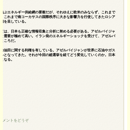
を結ぶエネルギー供給網の要衝だが、それゆえに欧米のみならず、これまで
て、これまで南コーカサスの国際秩序に大きな影響力を行使してきたロシア
様相を呈している。
しては、日本も正確な情報収集と分析に努める必要がある。アゼルバイジャ
もと需要が極めて高い。イラン発のエネルギーショックを受けて、アゼルバ
るところだ。
ンの油田に関する利権を有している。アゼルバイジャンが世界に石油やガス
ドルとなってきた。それが今回の総選挙を経てどう変化していくのか。日本
点となる。
コメントをどうぞ