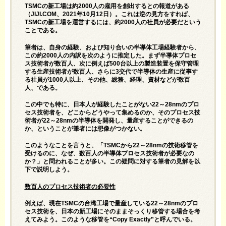
TSMCの新工場は約2000人の雇用を創出するとの報道がある
（
JIJI.COM
、2021年10月12日）。これは逆の見方をすれば、
TSMCの新工場を運営するには、約2000人の社員が必要だという
ことである。
筆者は、自身の経験、および知り合いの半導体工場経験者から、
この約2000人の内訳を次のように推定した。まず半導体プロセ
ス技術者が数百人、次に例えば500台以上の製造装置を保守管理
する生産技術者が数百人、さらに3交代で半導体の生産に従事す
る社員が1000人以上、その他、総務、経理、資材などが数百
人、である。
この中でも特に、日本人が経験したことがない22～28nmのプロ
セス技術者を、どこからどうやって集めるのか、そのプロセス技
術者が22～28nmの半導体を開発し、量産することができるの
か、ということが筆者には想像がつかない。
このようなことを言うと、「TSMCから22～28nmの技術移管を
受けるのに、なぜ、数百人の半導体プロセス技術者が必要なの
か？」と問われることが多い。この疑問に対する筆者の見解を以
下で説明しよう。
数百人のプロセス技術者の必要性
例えば、現在TSMCの台湾工場で量産している22～28nmのプロ
セス技術を、日本の新工場にそのままそっくり移管する場合を考
えてみよう。このような移管を“Copy Exactly”と呼んでいる。