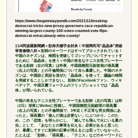
https://www.thegatewaypundit.com/2021/11/breaking-
democrat-tricks-new-jersey-governors-race-republican-
winning-largest-county-100-votes-counted-vote-flips-
democrat-miraculously-wins-county/
11/4阿波羅新聞網＜彭帅关键字全封杀！中国网民写“晶晶体”突破
审查偷聊八卦＝
彭帥のキーワードはすべてブロックされている！
中国のネチズンは、検閲を突破してゴシップについてチャットす
るために「晶晶体」を使う＞中国の有名なテニス女性プレーヤー
である彭帥（左の写真）は昨夜、中国国務院元副首相の張高麗
（右上の写真）との不倫関係について自ら暴露した。中国のネチ
ズンは、中国語と英語を混ぜた「晶晶体」を使って、議論の検閲
を突破することしかできない。 彭帥のFacebookファン、ウィキ
ペディア、中国豆瓣フォーラムのフリップショットでは「晶晶
体」が用いられている。
中国の有名なテニス女性プレーヤーである彭帥（左の写真）は昨
（2日）深夜にWeiboに投稿し、中国国務院元副総理の張高麗
（右上の写真）との不倫関係で、3年近く不正常な男女関係にあ
ったと。張高麗の「遊んだ後は必要ない」にぶつかり、このた
め、この「恋情」を明らかにし、「滅んでも飛んで火にいる夏の
虫」として、「あなたとの事実を伝える」必要があると思った
が、暴露してすぐに彭帥の記事が消えるとは思っていなかった。
たとえば、「彭帥」「張高麗」、「テニス」などのキーワードに