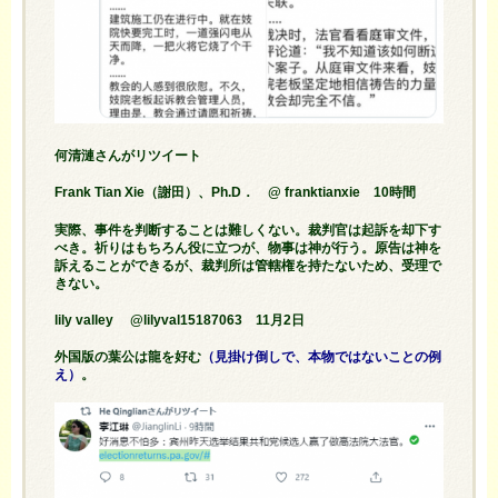
何清漣さんがリツイート
Frank Tian Xie（謝田）、Ph.D． @ franktianxie 10時間
実際、事件を判断することは難しくない。裁判官は起訴を却下す
べき。祈りはもちろん役に立つが、物事は神が行う。原告は神を
訴えることができるが、裁判所は管轄権を持たないため、受理で
きない。
lily valley @lilyval15187063 11月2日
外国版の葉公は龍を好む
（見掛け倒しで、本物ではないことの例
え）
。