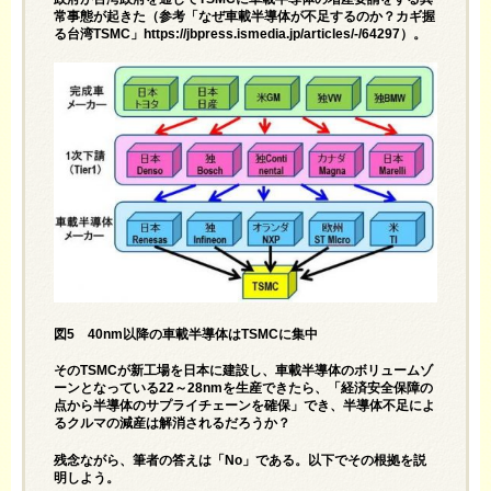
常事態が起きた（参考「なぜ車載半導体が不足するのか？カギ握
る台湾TSMC」
https://jbpress.ismedia.jp/articles/-/64297
）。
図5 40nm以降の車載半導体はTSMCに集中
そのTSMCが新工場を日本に建設し、車載半導体のボリュームゾ
ーンとなっている22～28nmを生産できたら、「経済安全保障の
点から半導体のサプライチェーンを確保」でき、半導体不足によ
るクルマの減産は解消されるだろうか？
残念ながら、筆者の答えは「No」である。以下でその根拠を説
明しよう。