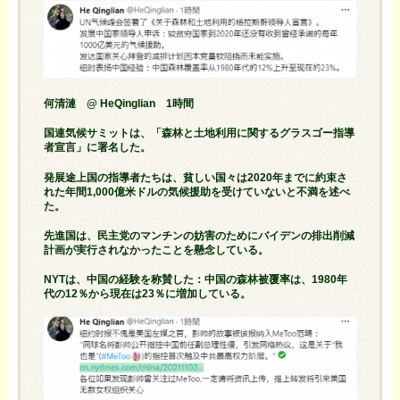
何清漣 @ HeQinglian 1時間
国連気候サミットは、「森林と土地利用に関するグラスゴー指導
者宣言」に署名した。
発展途上国の指導者たちは、貧しい国々は2020年までに約束さ
れた年間1,000億米ドルの気候援助を受けていないと不満を述べ
た。
先進国は、民主党のマンチンの妨害のためにバイデンの排出削減
計画が実行されなかったことを懸念している。
NYTは、中国の経験を称賛した：中国の森林被覆率は、1980年
代の12％から現在は23％に増加している。