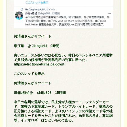
何清漣さんがリツイート
李江琳 @ JianglinLi 9時間
良いニュースが多いのは心配ない。昨日のペンシルベニア州選挙
で共和党の候補者が最高裁判所の判事に勝った。
https://electionreturns.pa.gov/#
このスレッドを表示
何清漣さんがリツイート
Shijie詩姐@ shijie808 15時間
今日の各州の選挙では、民主党が人種カード、ジェンダーカー
ド、警察の予算削減カード、トランプのヘイトカード、増税の公
正分担による福祉カード、より良いインフラの構築カード等の社
会主義カードを失ったことが証明された。民主党の考え、政治綱
領、イデオロギーはひどいものである。