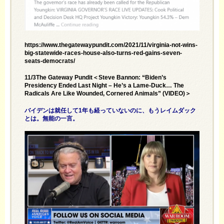
https://www.thegatewaypundit.com/2021/11/virginia-not-wins-
big-statewide-races-house-also-turns-red-gains-seven-
seats-democrats/
11/3The Gateway Pundit＜Steve Bannon: “Biden’s
Presidency Ended Last Night – He’s a Lame-Duck… The
Radicals Are Like Wounded, Cornered Animals” (VIDEO)＞
バイデンは就任して1年も経っていないのに、もうレイムダック
とは。無能の一言。