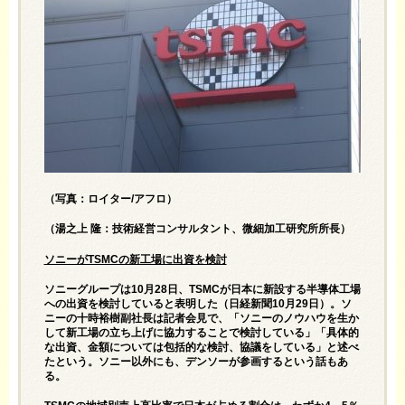
（写真：ロイター/アフロ）
（湯之上 隆：技術経営コンサルタント、微細加工研究所所長）
ソニーがTSMCの新工場に出資を検討
ソニーグループは10月28日、TSMCが日本に新設する半導体工場
への出資を検討していると表明した（日経新聞10月29日）。ソ
ニーの十時裕樹副社長は記者会見で、「ソニーのノウハウを生か
して新工場の立ち上げに協力することで検討している」「具体的
な出資、金額については包括的な検討、協議をしている」と述べ
たという。ソニー以外にも、デンソーが参画するという話もあ
る。