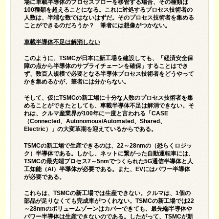
場に車載半導体のプロセスフローを移管する場合、その種類は
100種類を超えることになる。これに対処するプロセス技術者の
人数は、半端な数ではないはずだ。そのプロセス技術者を集める
ことができるのだろうか？ 筆者には想像がつかない。
車載半導体不足は解消しない
このように、TSMCが日本に新工場を建設しても、「経済安全保
障の点から半導体のサプライチェーンを確保」することはでき
ず、数百人規模で必要となる半導体プロセス技術者をどうやって
かき集めるかが、筆者には分からない。
そして、仮にTSMCの新工場に十分な人数のプロセス技術者を集
めることができたとしても、車載半導体不足は解消できない。そ
れは、クルマ産業界が100年に一度と言われる「CASE
（Connected、Autonomous/Automated、Shared、
Electric）」の大変革期を迎えているからである。
TSMCの新工場で生産できるのは、22～28nmの（恐らくロジッ
ク）半導体である。しかし、ネットに繋がった自動運転車には、
TSMCの最先端プロセス7～5nmでつくられた5G通信半導体と人
工知能（AI）半導体が必要である。また、EVにはパワー半導体
が必要である。
これらは、TSMCの新工場では生産できない。クルマは、1個の
部品が足りなくても完成車がつくれない。TSMCの新工場では22
～28nmのボリュームゾーンはカバーできても、最先端半導体や
パワー半導体は生産できないのである。したがって、TSMCが新