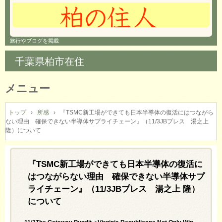
旅行やブログを掲載
千葉県柏市在住
メニュー
コ
ン
トップ
›
所感
›
『TSMC新工場ができても日本半導体の復活にはつながら
ない理由 確保できない半導体サプライチェーン』（11/3JBプレス 湯之上
テ
隆）について
ン
ツ
へ
『TSMC新工場ができても日本半導体の復活に
ス
キ
はつながらない理由 確保できない半導体サプ
ッ
ライチェーン』（11/3JBプレス 湯之上 隆）
プ
について