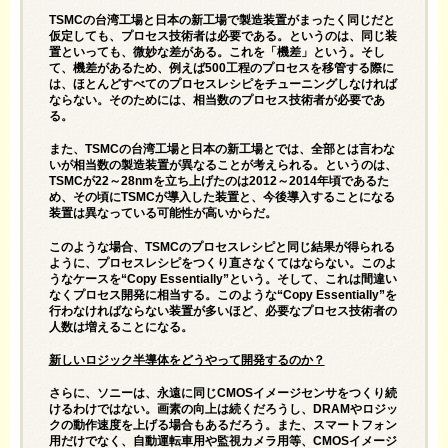
TSMCの台湾工場と日本の新工場で製造装置がまったく同じだと
仮定しても、プロセス技術者は必要である。というのは、同じ装
置といっても、微妙な差がある。これを「機差」という。そし
て、機差があるため、例えば500工程のプロセスを移管する際に
は、ほとんどすべてのプロセスレシピをチューニングしなければ
ならない。そのためには、相当数のプロセス技術者が必要であ
る。
また、TSMCの台湾工場と日本の新工場とでは、全部とは言わな
いが相当数の製造装置が異なることが考えられる。というのは、
TSMCが22～28nmを立ち上げたのは2012～2014年頃であるた
め、その頃にTSMCが導入した装置と、今後導入することになる
装置は異なっている可能性が高いからだ。
このような場合、TSMCのプロセスレシピと同じ結果が得られる
ように、プロセスレシピをつくり直さなくてはならない。このよ
うなケースを“Copy Essentially”という。そして、これは間違い
なくプロセス開発に相当する。このような“Copy Essentially”を
行わなければならない装置が多いほど、必要なプロセス技術者の
人数は増えることになる。
新しいロジック半導体をどうやって開発するのか？
さらに、ソニーは、永遠に同じCMOSイメージセンサをつくり続
けるわけではない。画素の向上は続くだろうし、DRAMやロジッ
クの動作速度を上げる場合もあるだろう。また、スマートフォン
用だけでなく、自動運転車用や監視カメラ用等、CMOSイメージ