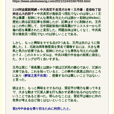
https://www.aboluowang.com/2021/1104/1667650.html
11/4阿波羅新聞網＜中共高官不贪淫才出奇！王丹爆：是谁给了彭
帅这么大的胆子＝
中共高官が貪欲且つ淫乱でないのは珍しい！王
丹は暴露：彭帥にそんな勇気を与えたのは誰か＞彭帥はWeiboに
歴史に残る証言記事を投稿したが、記事はすぐに削除され、王丹
はこの件に関して、元中国副首相の張高麗がテニススターから不
倫の恋を暴露されたと直言した。問題自体は珍しくなく、中共高
官が貪欲且つ淫乱でないのは珍しいことである。
しかし、もっと興味をそそる点が2つある。王丹は次のように指
摘した。1．元政治局常務委員を実名で通報するには、大きな勇
気と気力が必要である。彭帥にそのような勇気を与えたのは誰
か？ 2．このスキャンダルは、中共19期六中全会の前夜に発生し
た。タイミングが巧く合いすぎる。
王丹は更に「張高麗とは誰か？彼は江沢民の腹心であり、江派の
大将である。これを知っていると、この事件の真意は別のところ
にあり（
醉翁之意不在酒）
、想像するのは難しいことではない」
と言った。
彼はまた、もっと興味をそそるのは、習近平が権力を握って今ま
で、大きな動きで江派人脈を打ち負かす必要があるのはなぜかと
いうことであると述べた。明らかなことは、習近平は確かに外の
世界が考えるほど強くはないということである。
習が6中全会を乗り切るために利用したと。