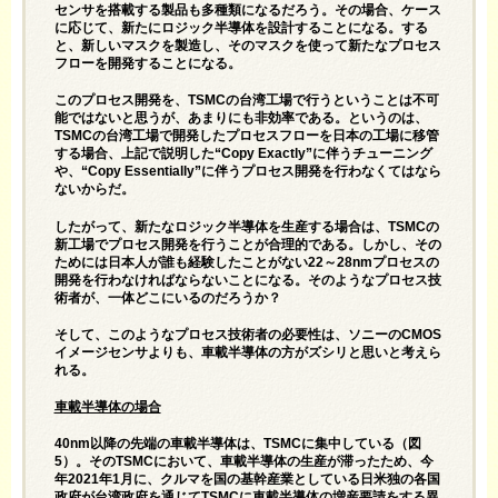
センサを搭載する製品も多種類になるだろう。その場合、ケース
に応じて、新たにロジック半導体を設計することになる。する
と、新しいマスクを製造し、そのマスクを使って新たなプロセス
フローを開発することになる。
このプロセス開発を、TSMCの台湾工場で行うということは不可
能ではないと思うが、あまりにも非効率である。というのは、
TSMCの台湾工場で開発したプロセスフローを日本の工場に移管
する場合、上記で説明した“Copy Exactly”に伴うチューニング
や、“Copy Essentially”に伴うプロセス開発を行わなくてはなら
ないからだ。
したがって、新たなロジック半導体を生産する場合は、TSMCの
新工場でプロセス開発を行うことが合理的である。しかし、その
ためには日本人が誰も経験したことがない22～28nmプロセスの
開発を行わなければならないことになる。そのようなプロセス技
術者が、一体どこにいるのだろうか？
そして、このようなプロセス技術者の必要性は、ソニーのCMOS
イメージセンサよりも、車載半導体の方がズシリと思いと考えら
れる。
車載半導体の場合
40nm以降の先端の車載半導体は、TSMCに集中している（図
5）。そのTSMCにおいて、車載半導体の生産が滞ったため、今
年2021年1月に、クルマを国の基幹産業としている日米独の各国
政府が台湾政府を通じてTSMCに車載半導体の増産要請をする異