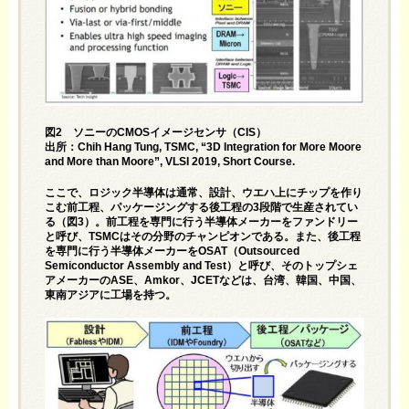
図2 ソニーのCMOSイメージセンサ（CIS）
出所：Chih Hang Tung, TSMC, “3D Integration for More Moore
and More than Moore”, VLSI 2019, Short Course.
ここで、ロジック半導体は通常、設計、ウエハ上にチップを作り
こむ前工程、パッケージングする後工程の3段階で生産されてい
る（図3）。前工程を専門に行う半導体メーカーをファンドリー
と呼び、TSMCはその分野のチャンピオンである。また、後工程
を専門に行う半導体メーカーをOSAT（Outsourced
Semiconductor Assembly and Test）と呼び、そのトップシェ
アメーカーのASE、Amkor、JCETなどは、台湾、韓国、中国、
東南アジアに工場を持つ。