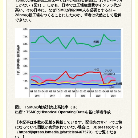
TSMCの地域別売上高比率で日本が占める割合は、わずか4～5％
しかない（図1）。しかも、日本では工場建設費やインフラ代が
高い。その日本に、なぜTSMCが約2000人を必要とする22～
28nmの新工場をつくることにしたのか、筆者は依然として理解
できない。
図1 TSMCの地域別売上高比率（％）
出所：TSMCのHistorical Operating Dataを基に筆者作成
【本記事は多数の図版を掲載しています。配信先のサイトでご覧
になっていて図版が表示されていない場合は、JBpressのサイト
（
https://jbpress.ismedia.jp/articles/-/67579
）でご覧くださ
い。】