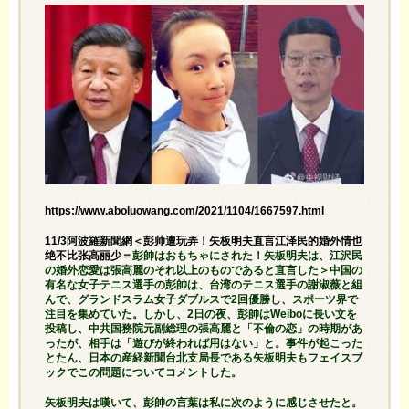
https://www.aboluowang.com/2021/1104/1667597.html
11/3阿波羅新聞網＜彭帅遭玩弄！矢板明夫直言江泽民的婚外情也
绝不比张高丽少＝
彭帥はおもちゃにされた！矢板明夫は、江沢民
の婚外恋愛は張高麗のそれ以上のものであると直言した＞中国の
有名な女子テニス選手の彭帥は、台湾のテニス選手の謝淑薇と組
んで、グランドスラム女子ダブルスで2回優勝し、スポーツ界で
注目を集めていた。しかし、2日の夜、彭帥はWeiboに長い文を
投稿し、中共国務院元副総理の張高麗と「不倫の恋」の時期があ
ったが、相手は「遊びが終われば用はない」と。事件が起こった
とたん、日本の産経新聞台北支局長である矢板明夫もフェイスブ
ックでこの問題についてコメントした。
矢板明夫は嘆いて、彭帥の言葉は私に次のように感じさせたと。