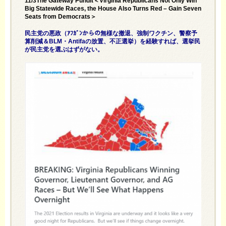
11/3The Gateway Pundit＜Virginia Republicans Not Only Win
Big Statewide Races, the House Also Turns Red – Gain Seven
Seats from Democrats＞
民主党の悪政（ｱﾌｶﾞﾝからの無様な撤退、強制ワクチン、警察予
算削減＆BLM・Antifaの放置、不正選挙）を経験すれば、選挙民
が民主党を選ぶはずがない。