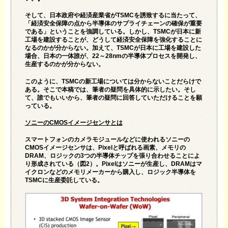
そして、日本政府や経済産業省がTSMCを誘致するに当たって、
「経済安全保障の点から半導体のサプライチェーンの確保が重要
である」ということを強調している。しかし、TSMCが日本に新
工場を建設することが、どうして経済安全保障を強化することに
なるのかが分からない。加えて、TSMCが日本に工場を建設した
場合、日本の一体誰が、22～28nmの半導体プロセスを開発し、
生産するのかが分からない。
このように、TSMCの新工場については分からないことだらけで
ある。そこで本稿では、筆者の疑問を具体的に示したい。そし
て、誰でもいいから、筆者の疑問に回答していただけることを願
っている。
ソニーのCMOSイメージセンサとは
スマートフォンのカメラモジュールなどに使われるソニーの
CMOSイメージセンサは、Pixelと呼ばれる画素、メモリの
DRAM、ロジックの3つの半導体チップを張り合わせることによ
り形成されている（図2）。Pixelはソニーが生産し、DRAMはマ
イクロンなどのメモリメーカーから購入し、ロジック半導体を
TSMCに生産委託している。