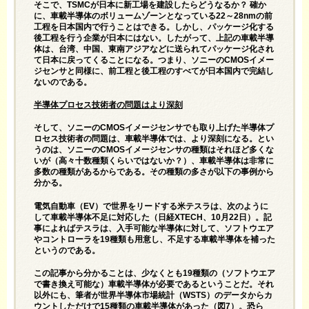
そこで、TSMCが日本に新工場を建設したらどうなるか？ 確か
に、車載半導体のボリュームゾーンとなっている22～28nmの前
工程を日本国内で行うことはできる。しかし、パッケージ化する
後工程を行う企業が日本にはない。したがって、上記の車載半導
体は、台湾、中国、東南アジアなどに送られてパッケージ化され
て日本に戻ってくることになる。つまり、ソニーのCMOSイメー
ジセンサと同様に、前工程と後工程のすべてが日本国内で完結し
ないのである。
半導体プロセス技術者の問題はより深刻
そして、ソニーのCMOSイメージセンサでも取り上げた半導体プ
ロセス技術者の問題は、車載半導体では、より深刻になる。とい
うのは、ソニーのCMOSイメージセンサの種類はそれほど多くな
いが（高々十数種類くらいではないか？）、車載半導体は非常に
多数の種類があるからである。その種類の多さが以下の事例から
分かる。
電気自動車（EV）で世界をリードする米テスラは、次のように
して車載半導体不足に対応した（
日経XTECH
、10月22日）。記
事によればテスラは、入手可能な半導体に対して、ソフトウエア
やコントローラを19種類も用意し、不足する車載半導体を補った
というのである。
この記事から分かることは、少なくとも19種類の（ソフトウエア
で書き換え可能な）車載半導体が必要であるということだ。それ
以外にも、筆者が世界半導体市場統計（WSTS）のデータからカ
ウントしただけで15種類の車載半導体があった（図7）。恐ら