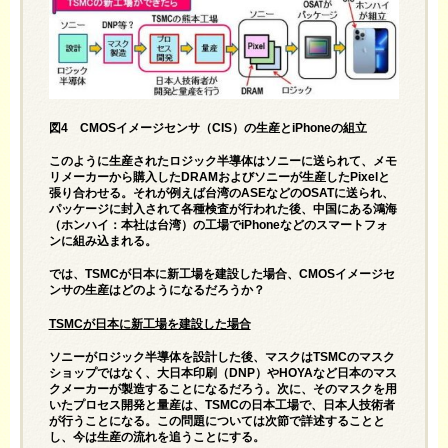
図4 CMOSイメージセンサ（CIS）の生産とiPhoneの組立
このように生産されたロジック半導体はソニーに送られて、メモ
リメーカーから購入したDRAMおよびソニーが生産したPixelと
張り合わせる。それが例えば台湾のASEなどのOSATに送られ、
パッケージに封入されて各種検査が行われた後、中国にある鴻海
（ホンハイ：本社は台湾）の工場でiPhoneなどのスマートフォ
ンに組み込まれる。
では、TSMCが日本に新工場を建設した場合、CMOSイメージセ
ンサの生産はどのようになるだろうか？
TSMC
が日本に新工場を建設した場合
ソニーがロジック半導体を設計した後、マスクはTSMCのマスク
ショップではなく、大日本印刷（DNP）やHOYAなど日本のマス
クメーカーが製造することになるだろう。次に、そのマスクを用
いたプロセス開発と量産は、TSMCの日本工場で、日本人技術者
が行うことになる。この問題については次節で詳述することと
し、今は生産の流れを追うことにする。