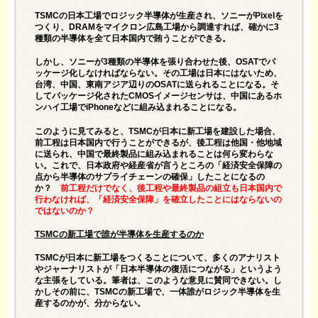
TSMCの日本工場でロジック半導体が生産され、ソニーがPixelを
つくり、DRAMをマイクロン広島工場から調達すれば、確かに3
種類の半導体を全て日本国内で賄うことができる。
しかし、ソニーが3種類の半導体を張り合わせた後、OSATでパ
ッケージ化しなければならない。その工場は日本にはないため、
台湾、中国、東南アジア辺りのOSATに送られることになる。そ
してパッケージ化されたCMOSイメージセンサは、中国にあるホ
ンハイ工場でiPhoneなどに組み込まれることになる。
このように見てみると、TSMCが日本に新工場を建設した場合、
前工程は日本国内で行うことができるが、後工程は他国・他地域
に送られ、中国で最終製品に組み込まれることは何ら変わらな
い。これで、日本政府や経産省が言うところの「経済安全保障の
点から半導体のサプライチェーンの確保」したことになるの
か？
前工程だけでなく、後工程や最終製品の組立も日本国内で
行わなければ、「経済安全保障」を確立したことにはならないの
ではないのか？
TSMC
の新工場で誰が半導体を生産するのか
TSMCが日本に新工場をつくることについて、多くのアナリスト
やジャーナリストが「日本半導体の復活につながる」というよう
な主張をしている。筆者は、このような意見に賛同できない。し
かしその前に、TSMCの新工場で、一体誰がロジック半導体を生
産するのかが、分からない。