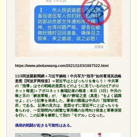
https://www.aboluowang.com/2021/1103/1667522.html
11/3阿波羅新聞網＜习近平躺枪！中共军方“指导”如何看清其战略
意图【阿波罗网报道】＝
習近平はとばっちりを食らう！ 中共軍
の「指導」はその戦略的意図をどのように見ているのか[アポロ
ネット報道]＞アポロネット秦瑞記者の報道：本日（3日）中共の
喉と舌の「解放軍報」が、「敵の“醉翁之意（真意）”をよく認識
せよ」という記事を発表した。著者の職場は中共の「陸軍研究
所」である。 記事の見方は、意図せずに習近平にとばっちりを
食らわせ、一定期間内の頻繁な軍用機の台湾向け発進と軍事演習
を行い、この記事を解釈して別の「モデ
ル」になった。
偶発的戦闘が起きる可能性はある。