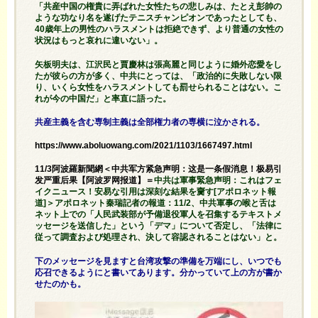
「共産中国の権貴に弄ばれた女性たちの悲しみは、たとえ彭帥の
ような功なり名を遂げたテニスチャンピオンであったとしても、
40歳年上の男性のハラスメントは拒絶できず、より普通の女性の
状況はもっと哀れに違いない」。
矢板明夫は、江沢民と賈慶林は張高麗と同じように婚外恋愛をし
たが彼らの方が多く、中共にとっては、「政治的に失敗しない限
り、いくら女性をハラスメントしても罰せられることはない。こ
れが今の中国だ」と率直に語った。
共産主義を含む専制主義は全部権力者の専横に泣かされる。
https://www.aboluowang.com/2021/1103/1667497.html
11/3阿波羅新聞網＜中共军方紧急声明：这是一条假消息！极易引
发严重后果【阿波罗网报道】＝
中共は軍事緊急声明：これはフェ
イクニュース！安易な引用は深刻な結果を齎す[アポロネット報
道]＞アポロネット秦瑞記者の報道：11/2、中共軍事の喉と舌は
ネット上での「人民武装部が予備退役軍人を召集するテキストメ
ッセージを送信した」という「デマ」について否定し、「法律に
従って調査および処理され、決して容認されることはない」と。
下のメッセージを見ますと台湾攻撃の準備を万端にし、いつでも
応召できるようにと書いてあります。分かっていて上の方が書か
せたのかも。