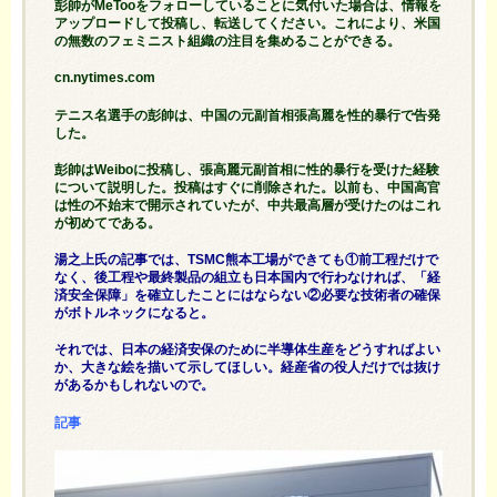
彭帥がMeTooをフォローしていることに気付いた場合は、情報を
アップロードして投稿し、転送してください。これにより、米国
の無数のフェミニスト組織の注目を集めることができる。
cn.nytimes.com
テニス名選手の彭帥は、中国の元副首相張高麗を性的暴行で告発
した。
彭帥はWeiboに投稿し、張高麗元副首相に性的暴行を受けた経験
について説明した。投稿はすぐに削除された。以前も、中国高官
は性の不始末で開示されていたが、中共最高層が受けたのはこれ
が初めてである。
湯之上氏の記事では、TSMC熊本工場ができても①前工程だけで
なく、後工程や最終製品の組立も日本国内で行わなければ、「経
済安全保障」を確立したことにはならない②必要な技術者の確保
がボトルネックになると。
それでは、日本の経済安保のために半導体生産をどうすればよい
か、大きな絵を描いて示してほしい。経産省の役人だけでは抜け
があるかもしれないので。
記事