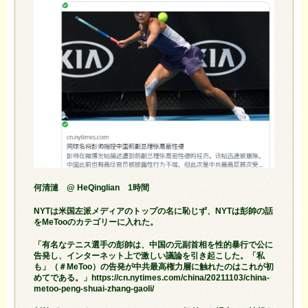
何清漣 @ HeQinglian 1時間
NYTは米国左派メディアのトップの名に恥じず、NYTは彭帥の話
をMeTooのカテゴリーに入れた。
「有名なテニス選手の彭帥は、中国の元副首相を性的暴行で公に
告発し、インターネット上で激しい議論を引き起こした。「私
も」（＃MeToo）の告発が中共最高権力層に触れたのはこれが初
めてである。」https://cn.nytimes.com/china/20211103/china-
metoo-peng-shuai-zhang-gaoli/