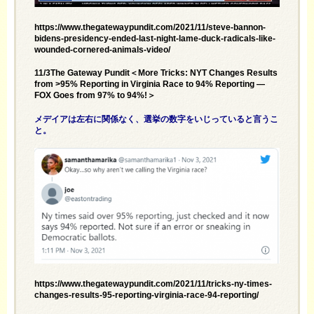
https://www.thegatewaypundit.com/2021/11/steve-bannon-
bidens-presidency-ended-last-night-lame-duck-radicals-like-
wounded-cornered-animals-video/
11/3The Gateway Pundit＜More Tricks: NYT Changes Results
from >95% Reporting in Virginia Race to 94% Reporting —
FOX Goes from 97% to 94%!＞
メデイアは左右に関係なく、選挙の数字をいじっていると言うこ
と。
https://www.thegatewaypundit.com/2021/11/tricks-ny-times-
changes-results-95-reporting-virginia-race-94-reporting/