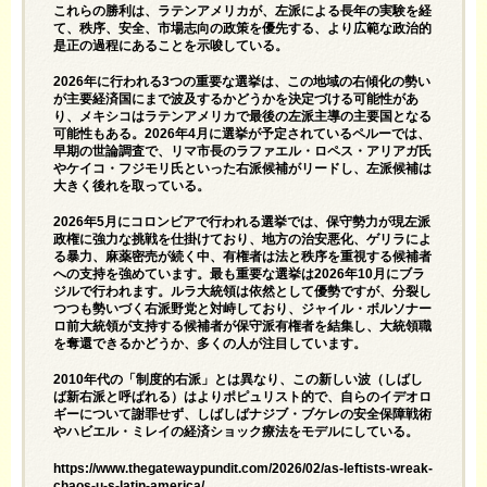
これらの勝利は、ラテンアメリカが、左派による長年の実験を経
て、秩序、安全、市場志向の政策を優先する、より広範な政治的
是正の過程にあることを示唆している。
2026年に行われる3つの重要な選挙は、この地域の右傾化の勢い
が主要経済国にまで波及するかどうかを決定づける可能性があ
り、メキシコはラテンアメリカで最後の左派主導の主要国となる
可能性もある。2026年4月に選挙が予定されているペルーでは、
早期の世論調査で、リマ市長のラファエル・ロペス・アリアガ氏
やケイコ・フジモリ氏といった右派候補がリードし、左派候補は
大きく後れを取っている。
2026年5月にコロンビアで行われる選挙では、保守勢力が現左派
政権に強力な挑戦を仕掛けており、地方の治安悪化、ゲリラによ
る暴力、麻薬密売が続く中、有権者は法と秩序を重視する候補者
への支持を強めています。最も重要な選挙は2026年10月にブラ
ジルで行われます。ルラ大統領は依然として優勢ですが、分裂し
つつも勢いづく右派野党と対峙しており、ジャイル・ボルソナー
ロ前大統領が支持する候補者が保守派有権者を結集し、大統領職
を奪還できるかどうか、多くの人が注目しています。
2010年代の「制度的右派」とは異なり、この新しい波（しばし
ば新右派と呼ばれる）はよりポピュリスト的で、自らのイデオロ
ギーについて謝罪せず、しばしばナジブ・ブケレの安全保障戦術
やハビエル・ミレイの経済ショック療法をモデルにしている。
https://www.thegatewaypundit.com/2026/02/as-leftists-wreak-
chaos-u-s-latin-america/