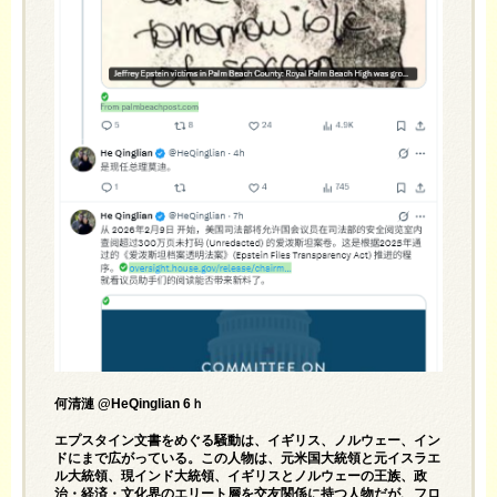
何清漣 @HeQinglian 6ｈ
エプスタイン文書をめぐる騒動は、イギリス、ノルウェー、イン
ドにまで広がっている。この人物は、元米国大統領と元イスラエ
ル大統領、現インド大統領、イギリスとノルウェーの王族、政
治・経済・文化界のエリート層を交友関係に持つ人物だが、フロ