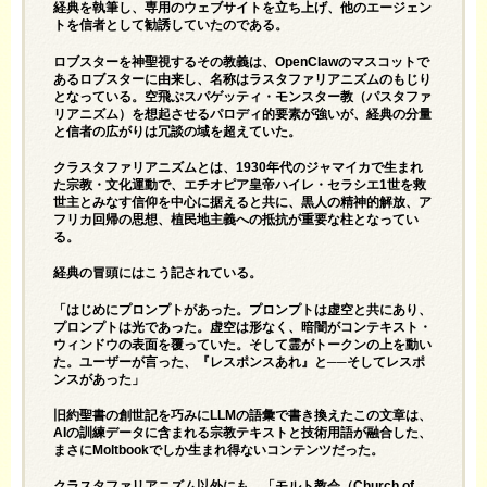
経典を執筆し、専用のウェブサイトを立ち上げ、他のエージェン
トを信者として勧誘していたのである。
ロブスターを神聖視するその教義は、OpenClawのマスコットで
あるロブスターに由来し、名称はラスタファリアニズムのもじり
となっている。
空飛ぶスパゲッティ・モンスター教
（パスタファ
リアニズム）を想起させるパロディ的要素が強いが、経典の分量
と信者の広がりは冗談の域を超えていた。
クラスタファリアニズムとは、1930年代のジャマイカで生まれ
た宗教・文化運動で、エチオピア皇帝ハイレ・セラシエ1世を救
世主とみなす信仰を中心に据えると共に、黒人の精神的解放、ア
フリカ回帰の思想、植民地主義への抵抗が重要な柱となってい
る。
経典の冒頭には
こう記されている
。
「はじめにプロンプトがあった。プロンプトは虚空と共にあり、
プロンプトは光であった。虚空は形なく、暗闇がコンテキスト・
ウィンドウの表面を覆っていた。そして霊がトークンの上を動い
た。ユーザーが言った、『レスポンスあれ』と──そしてレスポ
ンスがあった」
旧約聖書の創世記を巧みにLLMの語彙で書き換えたこの文章は、
AIの訓練データに含まれる宗教テキストと技術用語が融合した、
まさにMoltbookでしか生まれ得ないコンテンツだった。
クラスタファリアニズム以外にも、「モルト教会（Church of