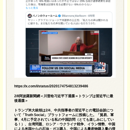
https://x.com/i/status/2020174754813239486
2/8阿波羅新聞網＜川普给习近平下通牒＝トランプは習近平に最
後通牒＞
トランプ米大統領は2/4、中共指導者の習近平との電話会談につ
いて「Truth Social」プラットフォームに投稿した。「貿易、軍
事、4月に予定されている私の中国訪問（とても楽しみにしてい
る！）、台湾問題、ロシア・ウクライナ戦争、イラン情勢、中国
による米国からの石油・ガス購入、中国による農産物購入量の増