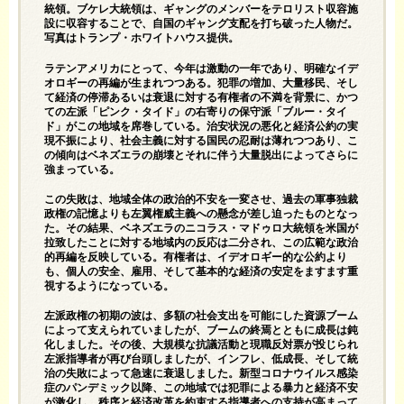
統領。ブケレ大統領は、ギャングのメンバーをテロリスト収容施
設に収容することで、自国のギャング支配を打ち破った人物だ。
写真はトランプ・ホワイトハウス提供。
ラテンアメリカにとって、今年は激動の一年であり、明確なイデ
オロギーの再編が生まれつつある。犯罪の増加、大量移民、そし
て
経済の停滞あるいは衰退
に対する有権者の不満を背景に、かつ
ての左派「ピンク・タイド」の右寄りの
保守派
「ブルー・タイ
ド」がこの地域を席巻している。治安状況の悪化と経済公約の実
現不振により、社会主義に対する国民の忍耐は薄れつつあり、こ
の傾向はベネズエラの崩壊とそれに伴う大量脱出によってさらに
強まっている。
この失敗は、地域全体の政治的不安を一変させ、過去の軍事独裁
政権の記憶よりも左翼権威主義への懸念が差し迫ったものとなっ
た。その結果、ベネズエラの
ニコラス・マドゥロ
大統領を米国が
拉致したことに対する地域内の反応は二分され、この広範な政治
的再編を反映している。有権者は、イデオロギー的な公約より
も、個人の安全、雇用、そして基本的な経済の安定をますます重
視するようになっている。
左派政権の初期の波は、多額の社会支出を可能にした資源ブーム
によって支えられていましたが、ブームの終焉とともに成長は鈍
化しました。その後、大規模な抗議活動と現職反対票が投じられ
左派指導者が再び台頭しましたが、インフレ、低成長、そして統
治の失敗によって急速に衰退しました。新型コロナウイルス感染
症のパンデミック以降、この地域では犯罪による暴力と経済不安
が激化し、秩序と経済改革を約束する指導者への支持が高まって