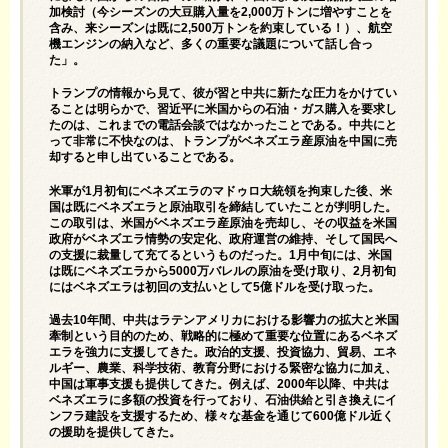
加検討（今シーズンの大豆購入量を2,000万トンに増やすことを
含み、来シーズンは既に2,500万トンを約束している！）、航空
機エンジンの納入など、多くの重要な議題について話し合っ
た」。
トランプの情報から見て、彼が習と中共に新たな圧力をかけてい
ることは明らかで、習近平に米国からの石油・ガス購入を要求し
たのは、これまでの電話会談ではなかったことである。中共にと
って非常に不快なのは、トランプがベネズエラ産原油を中国に売
却すると申し出ていることである。
米軍が1月初旬にベネズエラのマドゥロ大統領を拘束した後、米
国は既にベネズエラと原油取引を締結していたことが判明した。
この取引は、米国がベネズエラ産原油を売却し、その収益を米国
政府がベネズエラ情勢の安定化、政府運営の維持、そして国民へ
の支援に裁量して充てるというものだった。1月中旬には、米国
は既にベネズエラから5000万バレルの原油を受け取り、2月初旬
にはベネズエラは初回の支払いとして5億ドルを受け取った。
過去10年間、中共はラテンアメリカにおける影響力の拡大と米国
牽制という目的のため、戦略的に極めて重要な位置にあるベネズ
エラを強力に支援してきた。政治的支援、投資協力、貿易、エネ
ルギー、農業、科学技術、教育分野における緊密な協力に加え、
中国は軍事支援も提供してきた。例えば、2000年以降、中共は
ベネズエラに多額の投資を行っており、石油供給と引き換えにイ
ンフラ建設を支援するため、様々な基金を通じて600億ドル近く
の援助を提供してきた。