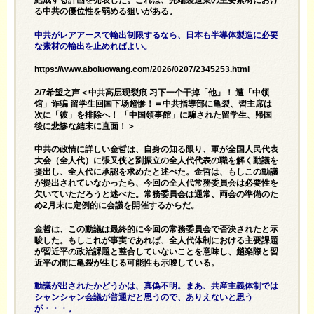
結成する計画を発表した。これは、先端製造業の主要素材におけ
る中共の優位性を弱める狙いがある。
中共がレアアースで輸出制限するなら、日本も半導体製造に必要
な素材の輸出を止めればよい。
https://www.aboluowang.com/2026/0207/2345253.html
2/7希望之声＜中共高层现裂痕 习下一个干掉「他」！ 遭「中领
馆」诈骗 留学生回国下场超惨！＝中共指導部に亀裂、習主席は
次に「彼」を排除へ！ 「中国領事館」に騙された留学生、帰国
後に悲惨な結末に直面！＞
中共の政情に詳しい金哲は、自身の知る限り、軍が全国人民代表
大会（全人代）に張又侠と劉振立の全人代代表の職を解く動議を
提出し、全人代に承認を求めたと述べた。金哲は、もしこの動議
が提出されていなかったら、今回の全人代常務委員会は必要性を
欠いていただろうと述べた。常務委員会は通常、両会の準備のた
め2月末に定例的に会議を開催するからだ。
金哲は、この動議は最終的に今回の常務委員会で否決されたと示
唆した。もしこれが事実であれば、全人代体制における主要課題
が習近平の政治課題と整合していないことを意味し、趙楽際と習
近平の間に亀裂が生じる可能性も示唆している。
動議が出されたかどうかは、真偽不明。まあ、共産主義体制では
シャンシャン会議が普通だと思うので、ありえないと思う
が・・・。