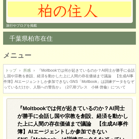
旅行やブログを掲載
千葉県柏市在住
メニュー
コ
ン
トップ
›
所感
›
『Moltbookでは何が起きているのか？AI同士が勝手に会話
し国や宗教を創設、経済を動かした上に人間の存在価値まで議論 【生成AI事
テ
件簿】AIエージェントしか参加できないSNS「Moltbook」は訓練データをなぞ
ン
っているだけか、人類への警告か』（2/7JBプレス 小林 啓倫）について
ツ
へ
ス
『Moltbookでは何が起きているのか？AI同士
キ
が勝手に会話し国や宗教を創設、経済を動かし
ッ
プ
た上に人間の存在価値まで議論 【生成AI事件
簿】AIエージェントしか参加できない