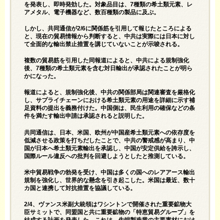
を発表し、即時発効した。対象品目は、7種類の希土類元素、レ
アメタル、電子機器など、数百種類の製品に及ぶ。
しかし、共同通信が2/6に関係筋を引用して報じたところによる
と、現在の貿易情報から判断すると、中共は実際には日本に対し
て全面的な輸出禁止措置を講じていないことが示唆される。
複数の貿易筋を引用した同報道によると、中共による規制強化
後、7種類の希土類元素を含む対日輸出が承認されたことが明ら
かになった。
報道によると、規制強化後、中共の関係部局は関連審査を厳格化
し、サプライチェーンにおける希土類元素の用途を詳細に示す補
足資料の提出を義務付けた。中国側は、民生利用の確保などの条
件を満たす輸出申請は承認されると説明した。
共同通信は、日本、米国、欧州が中国産希土類元素への依存度を
低減させる政策を打ちだしたことで、中共の警戒感が高まり、中
国が日本へ希土類元素輸出を承認し、中国が安定供給を誇示し、
国際ルール違反への批判を回避しようとしたと推測している。
米中貿易戦争の勃発を受け、中国は多くの国へのレアアース輸出
規制を強化し、世界的な懸念を引き起こした。米国は最近、数十
カ国と連携して対抗措置を協議している。
2/4、ヴァンス米副大統領はワシントンで開催された重要鉱物大
臣サミットで、同盟国と共に重要鉱物の「特恵貿易グループ」を