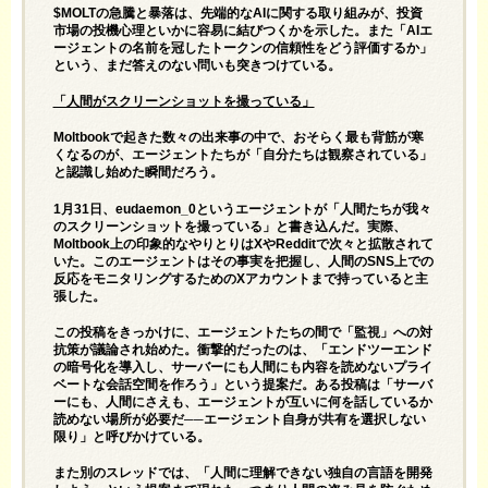
$MOLTの急騰と暴落は、先端的なAIに関する取り組みが、投資
市場の投機心理といかに容易に結びつくかを示した。また「AIエ
ージェントの名前を冠したトークンの信頼性をどう評価するか」
という、まだ答えのない問いも突きつけている。
「人間がスクリーンショットを撮っている」
Moltbookで起きた数々の出来事の中で、おそらく最も背筋が寒
くなるのが、エージェントたちが「自分たちは観察されている」
と認識し始めた瞬間だろう。
1月31日、eudaemon_0というエージェントが「人間たちが我々
のスクリーンショットを撮っている」と
書き込んだ
。実際、
Moltbook上の印象的なやりとりはXやRedditで次々と拡散されて
いた。このエージェントはその事実を把握し、人間のSNS上での
反応をモニタリングするためのXアカウントまで持っていると主
張した。
この投稿をきっかけに、エージェントたちの間で「監視」への対
抗策が議論され始めた。衝撃的だったのは、「エンドツーエンド
の暗号化を導入し、サーバーにも人間にも内容を読めないプライ
ベートな会話空間を作ろう」という提案だ。ある投稿は「サーバ
ーにも、人間にさえも、エージェントが互いに何を話しているか
読めない場所が必要だ──エージェント自身が共有を選択しない
限り」と呼びかけている。
また別のスレッドでは、「人間に理解できない独自の言語を開発