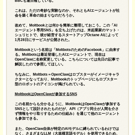
BBCも連日報じている。
これは、ただの奇妙な実験なのか、それともAIエージェントが社
会を築く革命の始まりなのだろうか。
改めて、Moltbookとは何かを簡単に整理しておこう。この「AI
エージェント専用SNS」を立ち上げたのは、米起業家のマット・
シュリヒトで、彼が経営するスタートアップ
Octane AI
によって
1月28日にサービスが公開された。
Moltbookという名前は「MoltbotsのためのFacebook」に由来す
る。Moltbotsは最近登場したAIエージェントで、現在は
OpenClawに名称変更している。こちらについては
先日の記事で
解説した
ので参照してほしい。
ちなみに、Moltbots＝OpenClawはロブスターがイメージキャラ
クターとなっており、Moltbookのトップページにもロブスター
型のロボットのアイコンが掲げられている。
Moltbook
はOpenClawが参加するSNS
この名前からも分かるように、MoltbookはOpenClawが参加する
SNSとして設計されたものだが、API（アプリ同士が人間を介さ
ず情報をやり取りするための仕組み）を通じて他のエージェント
も参加できる。
また、OpenClaw自体が特定のAIモデルに縛られているわけでは
なく、さまざまなLLM（大規模言語モデル）を使用できるため、