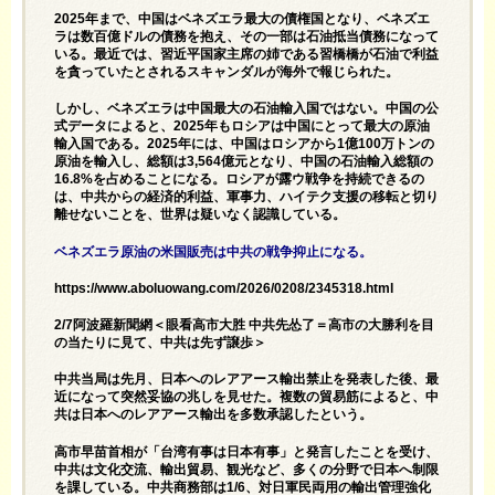
2025年まで、中国はベネズエラ最大の債権国となり、ベネズエ
ラは数百億ドルの債務を抱え、その一部は石油抵当債務になって
いる。最近では、習近平国家主席の姉である習橋橋が石油で利益
を貪っていたとされるスキャンダルが海外で報じられた。
しかし、ベネズエラは中国最大の石油輸入国ではない。中国の公
式データによると、2025年もロシアは中国にとって最大の原油
輸入国である。2025年には、中国はロシアから1億100万トンの
原油を輸入し、総額は3,564億元となり、中国の石油輸入総額の
16.8%を占めることになる。ロシアが露ウ戦争を持続できるの
は、中共からの経済的利益、軍事力、ハイテク支援の移転と切り
離せないことを、世界は疑いなく認識している。
ベネズエラ原油の米国販売は中共の戦争抑止になる。
https://www.aboluowang.com/2026/0208/2345318.html
2/7阿波羅新聞網＜眼看高市大胜 中共先怂了＝高市の大勝利を目
の当たりに見て、中共は先ず譲歩＞
中共当局は先月、日本へのレアアース輸出禁止を発表した後、最
近になって突然妥協の兆しを見せた。複数の貿易筋によると、中
共は日本へのレアアース輸出を多数承認したという。
高市早苗首相が「台湾有事は日本有事」と発言したことを受け、
中共は文化交流、輸出貿易、観光など、多くの分野で日本へ制限
を課している。中共商務部は1/6、対日軍民両用の輸出管理強化