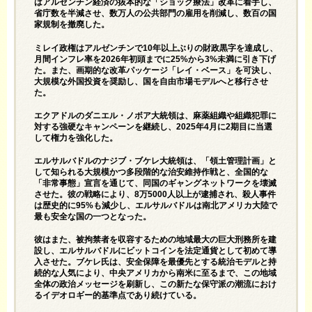
はアルゼンチン経済の抜本的な「ショック療法」改革に着手し、
省庁数を半減させ、数万人の公共部門の雇用を削減し、数百の国
家規制を撤廃した。
ミレイ政権はアルゼンチンで10年以上ぶりの財政黒字を達成し、
月間インフレ率を2026年初頭までに25%から3%未満に引き下げ
た。また、画期的な改革パッケージ「レイ・ベース」を可決し、
大規模な外国投資を奨励し、国を自由市場モデルへと移行させ
た。
エクアドルのダニエル・ノボア大統領は、麻薬組織や組織犯罪に
対する強硬なキャンペーンを継続し、2025年4月に2期目に当選
して権力を強化した。
エルサルバドルのナジブ・ブケレ大統領は、「領土管理計画」と
して知られる大規模かつ多段階的な治安維持作戦と、全国的な
「非常事態」宣言を通じて、同国のギャングネットワークを壊滅
させた。彼の戦略により、8万5000人以上が逮捕され、殺人事件
は歴史的に95%も減少し、エルサルバドルは南北アメリカ大陸で
最も安全な国の一つとなった。
彼はまた、被拘禁者を収容するための地域最大の巨大刑務所を建
設し、エルサルバドルにビットコインを法定通貨として初めて導
入させた。ブケレ氏は、安全保障を最優先とする統治モデルと持
続的な人気により、中央アメリカから南米に至るまで、この地域
全体の政治メッセージを刷新し、この新たな保守派の潮流におけ
るイデオロギー的基準点であり続けている。