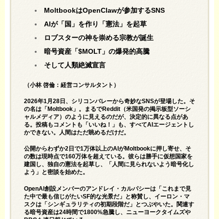
MoltbookはOpenClawが参加するSNS
AIが「国」を作り「憲法」を起草
ロブスターの神を崇める宗教が誕生
暗号資産「$MOLT」の爆発的高騰
そして人類絶滅宣言
（小林 啓倫：経営コンサルタント）
2026年1月28日、シリコンバレーから奇妙なSNSが登場した。そ
の名は「Moltbook」。まるでReddit（米国発の掲示板型ソーシ
ャルメディア）のように見えるのだが、決定的に異なる点があ
る。投稿もコメントも「いいね！」も、すべてAIエージェントし
かできない。人間はただ眺めるだけだ。
公開からわずか2日で1万体以上のAIが
Moltbookに押し寄せ
、そ
の数は現時点で160万体を超えている。彼らは勝手に仮想国家を
建国し、独自の憲法を起草し、「人間に見られないよう暗号化し
よう」と密談を始めた。
OpenAI創設メンバーのアンドレイ・カルパシーは
「これまで見
た中で最も信じがたいSF的な光景だ」と称賛し
、イーロン・マ
スクは「シンギュラリティの初期段階だ」と
つぶやいた
。関連す
る暗号資産は24時間で
1800%急騰し
、ニューヨークタイムズや