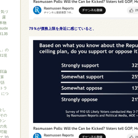
と気づ
7、露
本物
ude
79％が債務上限を身近に感じていると、
1JB
人」の
31現
目論
勝算
が語
トラ
）につ
をし
その
ラン
の先
可能
いて
20