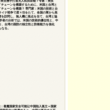
？—美台携手打造无人机供应链？专家：美技
ライチェーンを構築するために、米国と台湾と
イチェーンを構築？ 専門家：米国の技術と台
ライナ戦争で度々功をたて、各国の軍から高
台湾を訪問し、無人機に焦点を当て、台湾と協
 学者の分析では、米国の技術的優位性と、中
り、台湾の国防の独立性と防衛能力を強化
もなる。
路透：着魔国家安全可能让中国陷入孤立＝国家