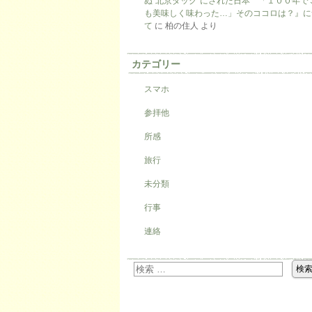
ぬ“北京ダック”にされた日本 「１００年で
も美味しく味わった…」そのココロは？』に
て
に
柏の住人
より
カテゴリー
スマホ
参拝他
所感
旅行
未分類
行事
連絡