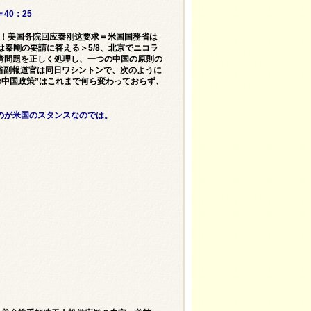
0：25
改！美国务院回应秦刚这要求＝米国国務省は
は秦剛の要請に答える＞5/8、北京でニコラ
湾問題を正しく処理し、一つの中国の原則の
国務省副報道官は同日ワシントンで、次のように
の中国政策”はこれまで何ら変わっておらず、
のが米国のスタンスなのでは。