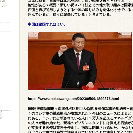
３度
安全に執着 習近平は正気を失い、酷い結果を齎す – ロイター：
能性がある＞概要：新しい反スパイ法とその他の取り組みは国家
つい
西側と再び関与しようとする中国の取り組みを弱体化させている
叫んでいるが、徐々に閉鎖している」と考えている。
中国は鎖国すればよい。
https://www.aboluowang.com/2023/0509/1899376.html
5/9阿波羅新聞網＜南线俄占区现巨大恐慌 多处俄军供给地遇袭
くのロシア軍の補給拠点が攻撃された＞今日のニュースによると
にある、ロシアに占領されている人口 5 万人を超えるエネルゴ
の人々が離れ始めた。現地のガソリンスタンドには買える石油が
が支援する官僚は業務を停止し、病院は閉鎖され始めた。 かな
れはロシア軍では絶対に許可されていないことに注意してくださ