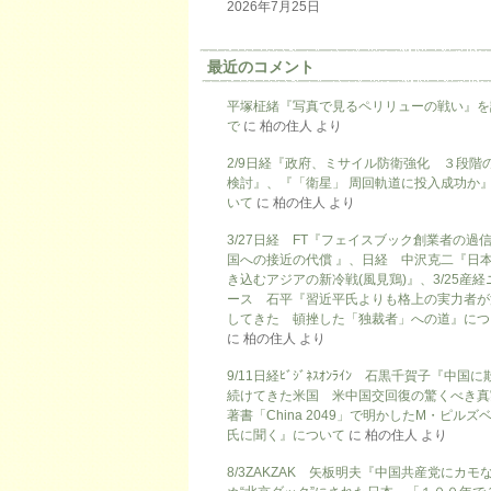
2026年7月25日
最近のコメント
平塚柾緒『写真で見るペリリューの戦い』を
で
に
柏の住人
より
2/9日経『政府、ミサイル防衛強化 ３段階
検討』、『「衛星」 周回軌道に投入成功か
いて
に
柏の住人
より
3/27日経 FT『フェイスブック創業者の過
国への接近の代償 』、日経 中沢克二『日
き込むアジアの新冷戦(風見鶏)』、3/25産経
ース 石平『習近平氏よりも格上の実力者が
してきた 頓挫した「独裁者」への道』につ
に
柏の住人
より
9/11日経ﾋﾞｼﾞﾈｽｵﾝﾗｲﾝ 石黒千賀子『中国
続けてきた米国 米中国交回復の驚くべき真
著書「China 2049」で明かしたM・ピルズ
氏に聞く』について
に
柏の住人
より
8/3ZAKZAK 矢板明夫『中国共産党にカモ