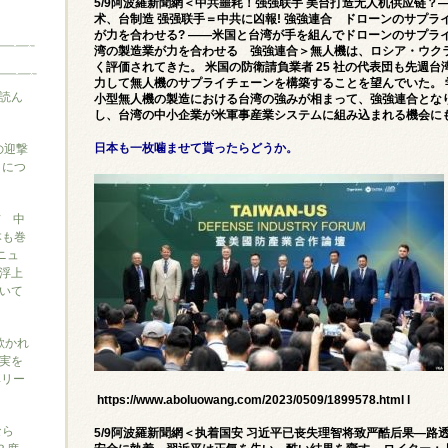
5/9阿波羅新聞網＜中共噩耗！强强联手 美台打造无人机供应链
术、台制造 强强联手＝中共に凶報! 強強連合 ドローンのサプ
が力を合わせる? ――米国と台湾が手を組んでドローンのサプラ
湾の製造業が力を合わせる 強強連合＞無人機は、ロシア・ウク
く評価されてきた。 米国の防衛請負業者 25 社の代表団も先週
力して無人機のサプライチェーンを構築することを望んでいた。
読ん
小型無人機の製造における台湾の強みが相まって、強強連合とな
し、台湾の中小企業が米軍事産業システムに組み込まれる機会に
の迎撃
日本も一枚噛ませて貰ったらどうか。
』につ
信 中
本も巻
ニュ
浮上
いて
に欺かれ
実を
ベリー
https://www.aboluowang.com/2023/0509/1899578.html l
なら
5/9阿波羅新聞網＜执着国安 习近平已丧失理智将致严酷后果—