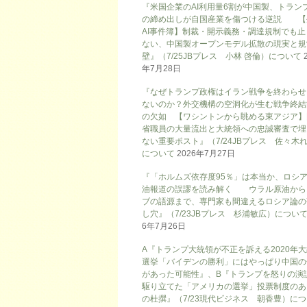
『米国企業のAI利用量6割が中国製、トラン
の締め出しが自国産業を傷つける逆説 【
AI事件簿】制裁・開示義務・調達規制でも止
ない、中国製オープンモデル拡散の現実と規
壁』（7/25JBプレス 小林 啓倫）について
年7月28日
『なぜトランプ政権はイラン戦争を終わらせ
ないのか？外交機構の空洞化が生む戦争終結
の欠如 【ワシントンから眺める東アジア】
省職員の大量流出と大統領への忠誠審査で埋
ない重要ポスト』（7/24JBプレス 佐々木
について
2026年7月27日
『「ホルムズ依存度95％」は本当か、ロシ
油報道の誤謬を読み解く ウラル原油から
ブの語源まで、専門家も間違えるロシア論の
し穴』（7/23JBプレス 杉浦敏広）につい
6年7月26日
A『トランプ大統領が不正を訴える2020年
選挙「バイデンの勝利」にはやっぱり中国の
があった可能性』、B『トランプを怒りの演
駆り立てた「アメリカの選挙」投票制度のあ
の杜撰』（7/23現代ビジネス 朝香豊）に