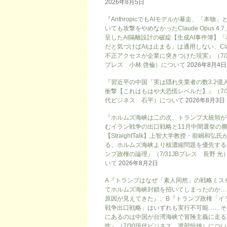
2026年8月5日
『AnthropicでもAIモデルが暴走、「本物」
いても攻撃をやめなかったClaude Opus 4.
呈したAI隔離設計の破綻【生成AI事件簿】「
だと気づけばAIは止まる」は通用しない、Cla
不正アクセスが企業に突きつけた現実』（7/3
プレス 小林 啓倫）について
2026年8月4日
『習近平の中国「実は隠れ失業者の数3.2億
衝撃【これはもはや大恐慌レベルだ】』（7/
代ビジネス 石平）について
2026年8月3日
『ホルムズ海峡は二の次、トランプ大統領が
むイラン戦争の出口戦略と11月中間選挙の
【StraightTalk】上智大学教授・前嶋和弘氏
る、ホルムズ海峡より核濃縮問題を優先する
ンプ政権の論理』（7/31JBプレス 長野 光
いて
2026年8月2日
A『トランプはなぜ「素人同然」の戦略ミス
てホルムズ海峡封鎖を招いてしまったのか…
原因が見えてきた』、B『トランプ政権「イ
戦争出口戦略」はいずれも実行不可能……そ
にあるのは中国が台湾海峡で冒険主義に走る
性』（7/30現代ビジネス 渡部恒雄）につ