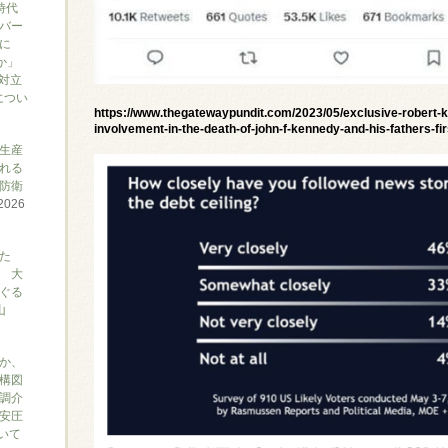
時代
バー
に
か」
対立
につい
https://www.thegatewaypundit.com/2023/05/exclusive-robert-k
involvement-in-the-death-of-john-f-kennedy-and-his-fathers-fir
生産
れる
防衛
2026
た
 大
ぐる
山
か、
構図
調介
安圧
ついて