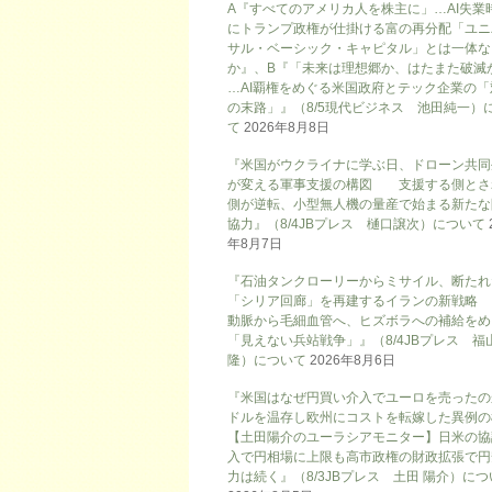
A『すべてのアメリカ人を株主に」…AI失業
にトランプ政権が仕掛ける富の再分配「ユニ
サル・ベーシック・キャピタル」とは一体な
か』、B『「未来は理想郷か、はたまた破滅
…AI覇権をめぐる米国政府とテック企業の「
の末路」』（8/5現代ビジネス 池田純一）
て
2026年8月8日
『米国がウクライナに学ぶ日、ドローン共同
が変える軍事支援の構図 支援する側とさ
側が逆転、小型無人機の量産で始まる新たな
協力』（8/4JBプレス 樋口譲次）について
年8月7日
『石油タンクローリーからミサイル、断たれ
「シリア回廊」を再建するイランの新戦略
動脈から毛細血管へ、ヒズボラへの補給をめ
「見えない兵站戦争」』（8/4JBプレス 福
隆）について
2026年8月6日
『米国はなぜ円買い介入でユーロを売ったの
ドルを温存し欧州にコストを転嫁した異例の
【土田陽介のユーラシアモニター】日米の協
入で円相場に上限も高市政権の財政拡張で円
力は続く』（8/3JBプレス 土田 陽介）に