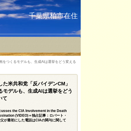
千葉県柏市在住
画をつくるモデルも、生成AIは選挙をどう変える
した米共和党「反バイデンCM」
るモデルも、生成AIは選挙をどう
いて
usses the CIA Involvement in the Death
the Assassination (VIDEO)＝独占記事：ロバート・
父が最初にした電話はCIAの関与に関して