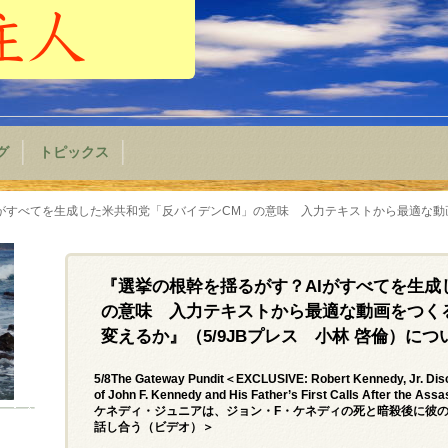
グ
トピックス
Iがすべてを生成した米共和党「反バイデンCM」の意味 入力テキストから最適な動
『選挙の根幹を揺るがす？AIがすべてを生成
の意味 入力テキストから最適な動画をつく
変えるか』（5/9JBプレス 小林 啓倫）につ
5/8The Gateway Pundit＜EXCLUSIVE: Robert Kennedy, Jr. Disc
of John F. Kennedy and His Father’s First Calls After 
ケネディ・ジュニアは、ジョン・F・ケネディの死と暗殺後に彼の
話し合う（ビデオ）＞