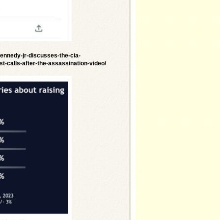
ennedy-jr-discusses-the-cia-
st-calls-after-the-assassination-video/