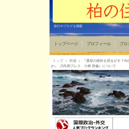
旅行やブログを掲載
トップページ
プロフィール
ブロ
トップ
›
所感
›
『選挙の根幹を揺るがす？A
か』（5/9JBプレス 小林 啓倫）について