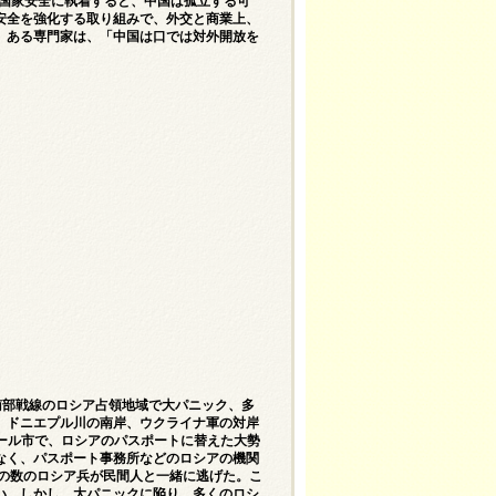
 国家安全に執着すると、中国は孤立する可
安全を強化する取り組みで、外交と商業上、
。ある専門家は、「中国は口では対外開放を
＝南部戦線のロシア占領地域で大パニック、多
、ドニエプル川の南岸、ウクライナ軍の対岸
ダール市で、ロシアのパスポートに替えた大勢
なく、パスポート事務所などのロシアの機関
りの数のロシア兵が民間人と一緒に逃げた。こ
い。しかし、大パニックに陥り、多くのロシ