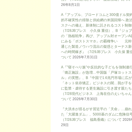
26年8月1日
A『アップル、ブロードコムと300億ドル契
的不確実性の排除と供給網の米国回帰へ 政
スクへの備え、新体制に託されるコスト制御
（7/28JBプレス 小久保 重信）、B『ジョ
の「熱核戦争」再び、アップル対オープンAI
にみる「ポストスマホ」の覇権争い 元幹
通じた製造ノウハウ流出の疑惑とターナス新
への時間稼ぎ』（7/29JBプレス 小久保 重
ついて
2026年7月31日
A『”寝そべり族”や反抗的な子どもを強制連
「矯正施設」が急増…中国版「戸塚ヨットス
ル」の実態』、B『中国で1.6兆円市場に広
「ネット依存矯正」ビジネスの闇…我が子を
に監禁・虐待する更生施設に引き渡す親たち
（7/28現代ビジネス 上海在住のえいちゃ
ついて
2026年7月30日
『大洪水が揺るがす習近平の「天命」…崩れ
た「大躍進ダム」、5000基のダムに危険信号
（7/28JBプレス 福島香織）について
202
29日