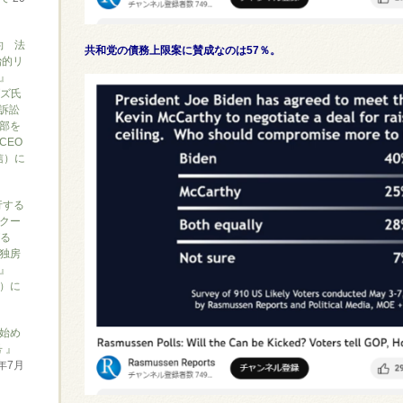
約 法
共和党の債務上限案に賛成なのは57％。
治的リ
』
ブズ氏
訴訟
部を
CEO
信）に
行する
クー
がる
独房
』
ん）に
始め
 』
6年7月