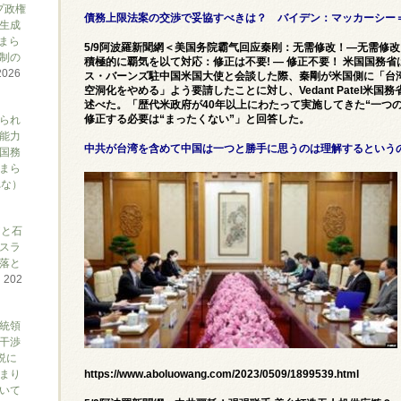
プ政権
債務上限法案の交渉で妥協すべきは？ バイデン：マッカーシー＝4
生成
まら
5/9阿波羅新聞網＜美国务院霸气回应秦刚：无需修改！—无需修
制の
積極的に覇気を以て対応：修正は不要! — 修正不要！ 米国国務省
2026
ス・バーンズ駐中国米国大使と会談した際、秦剛が米国側に「台
空洞化をやめる」よう要請したことに対し、Vedant Patel米
述べた。「歴代米政府が40年以上にわたって実施してきた“一つ
られ
修正する必要は“まったくない”」と回答した。
能力
中共が台湾を含めて中国は一つと勝手に思うのは理解するという
国務
まら
れな）
アと石
スラ
落と
て
202
大統領
干渉
説に
まり
https://www.aboluowang.com/2023/0509/1899539.html
ついて