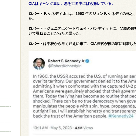
CIAはギャング集団。悪を世界中にばら撒いている。
ロバート F. ケネディ Jr. は、1963 年のジョン F. ケネデ
た。
ロバート・ジュニアはゲートウェイ・パンディットに、父親の最初
いて尋ねることだったと語った.
ロバートは学校から早く迎えに来て、CIA長官が彼の家に到着し