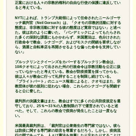
正案における人々の宗教的権利の自由な行使の保護に違反してい
ると考えている。
NYTによれば、トランプ大統領によって任命されたニールゴーサ
ッチ裁判官（Neil Gorsuch）は、「クオモの宗教的活動に対する
態度は、非宗教活動に対する彼の態度ほど寛容ではない」と述べ
た。彼は次のように書いた。「パンデミックによってもたらされ
た多くの深刻な課題にもかかわらず、米国憲法は、色分けされた
行政命令で教会、シナゴーグ、およびモスクの閉鎖を要求しなが
ら、酒屋と自転車店を再開させるような偏った命令を支持してい
ない」
ブルックリンとクイーンズをカバーするブルックリン教会は、
10/6クオモによって出された州の行政命令は宗教活動を公正に扱
っていなかったと考えている。教会が防疫措置を採ってからも、
彼は人々が教会に行って礼拝することを制限し続けている。
「ブライトバート」のニュース報道によると、クオモはまた、宗
教団体が彼の規則に従わない場合、これらのシナゴーグを閉鎖す
ると公に脅した。
裁判所の決議文書はまた、教会はすでに多くの公共防疫規定を遵
守しており、25％〜33％の人数制限の下で運営されていると述
べた。そして、これらの教会で疫病が発生したことは一度もな
い。
米国最高裁判所は、「裁判官は公衆衛生の専門家ではない。彼ら
は防疫に関する専門家の助言を尊重するだろう。しかし、疫病流
行の間であっても、人々は憲法を放棄したり忘れたりすることは