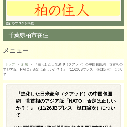
旅行やブログを掲載
千葉県柏市在住
メニュー
コ
ン
トップ
›
所感
›
『進化した日米豪印（クアッド）の中国包囲網 菅首相の
アジア版「NATO」否定は正しいか？！』（11/26JBプレス 樋口譲次）につい
テ
て
ン
ツ
へ
『進化した日米豪印（クアッド）の中国包囲
ス
キ
網 菅首相のアジア版「NATO」否定は正しい
ッ
か？！』（11/26JBプレス 樋口譲次）につい
プ
て