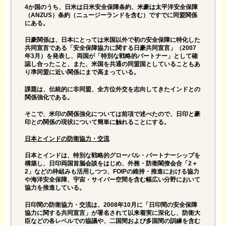
4か国のうち、日米は日米安全保障条約、米豪は太平洋安全保障
（ANZUS）条約（ニュージーランドを含む）ですでに同盟関係
にある。
日豪関係は、日本にとっては米国以外で初の安全保障に特化した
共同宣言である「安全保障協力に関する日豪共同宣言」（2007
年3月）を発表し、両国が「特別な戦略的パートナー」として確
認し合ったこと、また、米国を共通の同盟国としていることもあ
り準同盟に近い関係にまで高まっている。
課題は、伝統的に非同盟、全方位外交を志向してきたインドとの
関係強化である。
そこで、米印の関係強化については前項で述べたので、日印と豪
印との関係の現状について簡単に触れることにする。
日本とインドの防衛協力・交流
日本とインドは、特別な戦略的グローバル・パートナーシップを
構築し、日印両国首脳会談をはじめ、外務・防衛閣僚会合「2＋
2」などの枠組みも活用しつつ、FOIPの維持・推進における協力
や海洋安全保障、宇宙・サイバー空間を含む幅広い分野において
協力を推進している。
日印間の防衛協力・交流は、2008年10月に「日印間の安全保障
協力に関する共同宣言」が署名されて以来着実に深化し、防衛大
臣などの各レベルでの協議や、二国間および多国間の訓練を含む