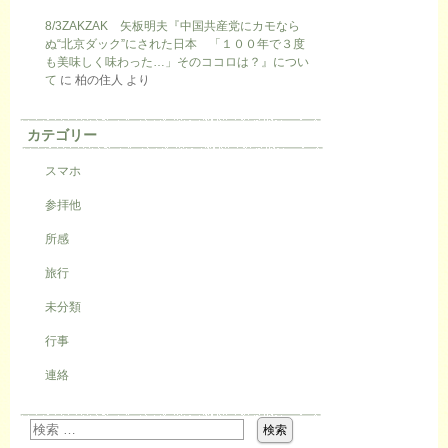
8/3ZAKZAK 矢板明夫『中国共産党にカモなら
ぬ“北京ダック”にされた日本 「１００年で３度
も美味しく味わった…」そのココロは？』につい
て
に
柏の住人
より
カテゴリー
スマホ
参拝他
所感
旅行
未分類
行事
連絡