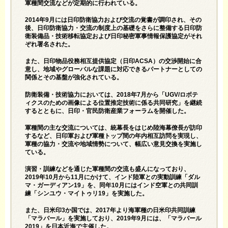
軍種間交流などが定期的に行われている。
2014年9月には日印防衛協力および交流の覚書が調印され、その
後、日印防衛協力・交流の制度上の基礎をさらに整備する日印防
衛装備品・技術移転協定および日印秘密軍事情報保護協定がそれ
ぞれ署名された。
また、日印物品役務相互提供協定（日印ACSA）の交渉開始に合
意し、地域やグローバルな課題に対応できるパートナーとしての
関係とその基盤が強化されている。
防衛装備・技術協力においては、2018年7月から「UGV/ロボテ
ィクスのための画像による位置推定技術に係る共同研究」を継続
するとともに、日印・官民防衛産業フォーラムを開催した。
軍種間の主な交流については、統幕長をはじめ陸海幕僚長が訪印
するなど、日印軍および軍種トップ間の年内相互訪問を実現し、
軍種の協力・交流や地域情勢について、幅広い意見交換を実施し
ている。
演習・訓練などを通じた軍種間の交流も盛んになっており、
2019年10月から11月にかけて、インド陸軍との実動訓練「ダル
マ・ガーディアン19」を、同年10月にはインド空軍との共同訓
練「シンユウ・マイトゥリ19」を実施した。
また、日米印3か国では、2017年より海軍種の日米印共同訓練
「マラバール」を実施しており、2019年9月には、「マラバール
2019」を日本近海で主催した。