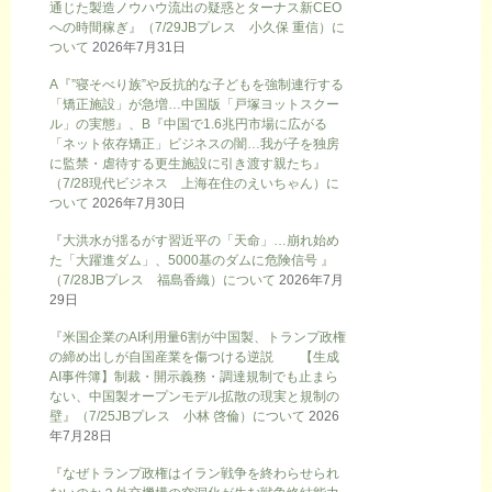
通じた製造ノウハウ流出の疑惑とターナス新CEO
への時間稼ぎ』（7/29JBプレス 小久保 重信）に
ついて
2026年7月31日
A『”寝そべり族”や反抗的な子どもを強制連行する
「矯正施設」が急増…中国版「戸塚ヨットスクー
ル」の実態』、B『中国で1.6兆円市場に広がる
「ネット依存矯正」ビジネスの闇…我が子を独房
に監禁・虐待する更生施設に引き渡す親たち』
（7/28現代ビジネス 上海在住のえいちゃん）に
ついて
2026年7月30日
『大洪水が揺るがす習近平の「天命」…崩れ始め
た「大躍進ダム」、5000基のダムに危険信号 』
（7/28JBプレス 福島香織）について
2026年7月
29日
『米国企業のAI利用量6割が中国製、トランプ政権
の締め出しが自国産業を傷つける逆説 【生成
AI事件簿】制裁・開示義務・調達規制でも止まら
ない、中国製オープンモデル拡散の現実と規制の
壁』（7/25JBプレス 小林 啓倫）について
2026
年7月28日
『なぜトランプ政権はイラン戦争を終わらせられ