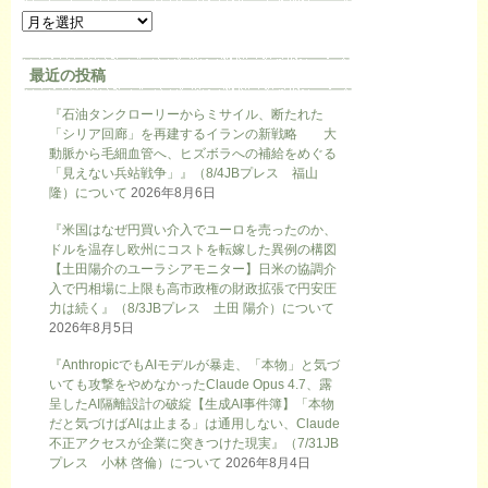
最近の投稿
『石油タンクローリーからミサイル、断たれた
「シリア回廊」を再建するイランの新戦略 大
動脈から毛細血管へ、ヒズボラへの補給をめぐる
「見えない兵站戦争」』（8/4JBプレス 福山
隆）について
2026年8月6日
『米国はなぜ円買い介入でユーロを売ったのか、
ドルを温存し欧州にコストを転嫁した異例の構図
【土田陽介のユーラシアモニター】日米の協調介
入で円相場に上限も高市政権の財政拡張で円安圧
力は続く』（8/3JBプレス 土田 陽介）について
2026年8月5日
『AnthropicでもAIモデルが暴走、「本物」と気づ
いても攻撃をやめなかったClaude Opus 4.7、露
呈したAI隔離設計の破綻【生成AI事件簿】「本物
だと気づけばAIは止まる」は通用しない、Claude
不正アクセスが企業に突きつけた現実』（7/31JB
プレス 小林 啓倫）について
2026年8月4日