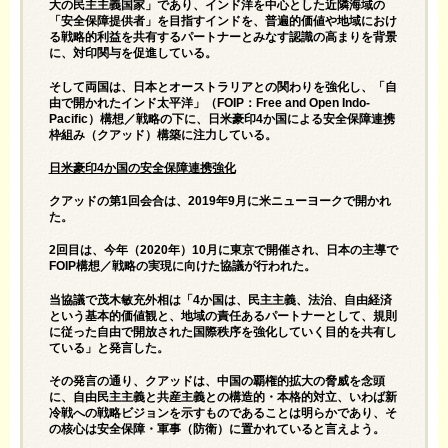
大の民主主義国家」であり、インド洋を中心とした近隣海域の
「安全保障提供者」を目指すインドを、普遍的価値や地域におけ
る戦略的利益を共有するパートナーとみなす認識の高まりを背景
に、対印関与を促進している。
そして両国は、日本とオーストラリアとの関わりを強化し、「自
由で開かれたインド太平洋」（FOIP：Free and Open Indo-
Pacific）構想／戦略の下に、日米豪印4か国による安全保障連携
枠組み（クアッド）構築に注力している。
日米豪印4か国の安全保障連携強化
クアッドの第1回会合は、2019年9月に米ニューヨークで開かれ
た。
2回目は、今年（2020年）10月に東京で開催され、日本の主導で
FOIP構想／戦略の実現に向けた協議が行われた。
当協議で茂木敏充外相は「4か国は、民主主義、法治、自由経済
という基本的価値観と、地域の責任あるパートナーとして、規則
に従った自由で開放された国際秩序を強化していく目的を共有し
ている」と発言した。
その発言の通り、クアッドは、中国の覇権的拡大の脅威を念頭
に、自由民主主義と共産主義との構造的・本格的対立、いわば新
冷戦への戦略ビジョンを示すものであることは明らかであり、そ
の核心は安全保障・軍事（防衛）に置かれていると言えよう。