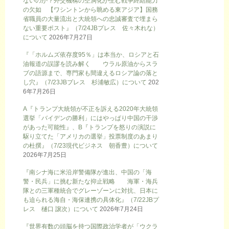
ないのか？外交機構の空洞化が生む戦争終結能力
の欠如 【ワシントンから眺める東アジア】国務
省職員の大量流出と大統領への忠誠審査で埋まら
ない重要ポスト』（7/24JBプレス 佐々木れな）
について
2026年7月27日
『「ホルムズ依存度95％」は本当か、ロシアと石
油報道の誤謬を読み解く ウラル原油からスラ
ブの語源まで、専門家も間違えるロシア論の落と
し穴』（7/23JBプレス 杉浦敏広）について
202
6年7月26日
A『トランプ大統領が不正を訴える2020年大統領
選挙「バイデンの勝利」にはやっぱり中国の干渉
があった可能性』、B『トランプを怒りの演説に
駆り立てた「アメリカの選挙」投票制度のあまり
の杜撰』（7/23現代ビジネス 朝香豊）について
2026年7月25日
『南シナ海に米沿岸警備隊が進出、中国の「海
警・民兵」に挑む新たな抑止戦略 海軍・海兵
隊との三軍種統合でグレーゾーンに対抗、日本に
も迫られる海自・海保連携の具体化』（7/22JBプ
レス 樋口 譲次）について
2026年7月24日
『世界有数の頭脳を持つ国際政治学者が「ウクラ