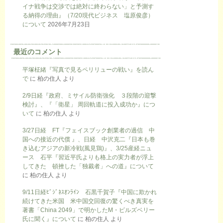
イナ戦争は交渉では絶対に終わらない」と予測す
る納得の理由』（7/20現代ビジネス 塩原俊彦）
について
2026年7月23日
最近のコメント
平塚柾緒『写真で見るペリリューの戦い』を読ん
で
に
柏の住人
より
2/9日経『政府、ミサイル防衛強化 ３段階の迎撃
検討』、『「衛星」 周回軌道に投入成功か』につ
いて
に
柏の住人
より
3/27日経 FT『フェイスブック創業者の過信 中
国への接近の代償 』、日経 中沢克二『日本も巻
き込むアジアの新冷戦(風見鶏)』、3/25産経ニュ
ース 石平『習近平氏よりも格上の実力者が浮上
してきた 頓挫した「独裁者」への道』について
に
柏の住人
より
9/11日経ﾋﾞｼﾞﾈｽｵﾝﾗｲﾝ 石黒千賀子『中国に欺かれ
続けてきた米国 米中国交回復の驚くべき真実を
著書「China 2049」で明かしたM・ピルズベリー
氏に聞く』について
に
柏の住人
より