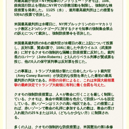
邦最高裁が否決＞NY州知事のアンドリュー・クオモは、10/6、
疫病流行防止を理由にNY州での宗教活動を制限し、強制的な検
疫措置を発表した。 11/25（水）、連邦最高裁判所はこの措置を
5対4の投票で否決した。
米国最高裁判所は水曜日に、NY州ブルックリンのローマカトリ
ック教区と2つのシナゴーグに対するクオモ知事の強制集会禁止
の訴えについて裁決し、強制防疫禁令を否決した。
米国最高裁判所の9名の裁判官が水曜日の夜に上記について投票
し、反対5票、賛成4票で、10/6に発した中共ウイルス（武漢肺
炎）に対するクオモの強制的な隔離と防疫措置に反対した。裁判
長のロバーツ（John Roberts）と3人のリベラル判事が賛成票を
投じ、他の5人の保守派判事は反対票を投じた。
この事案は、トランプ大統領が新たに任命したバレット裁判官
（Amy Coney Barrett）が決定的な役割を果たした最初の最高
裁判所の判決である。
外部の分析によると、これは米国大統領選
挙の最終決定でトランプ大統領に有利に働く合図を与えた。
クオモの強制防疫措置は、人々が教会に行くことを厳しく制限し
ている。クオモは、集会や商業活動を色分して防疫レベルを設定
している。赤いゾーンはリスクの高い地区である。この措置によ
れば、赤いゾーンで教会の礼拝に参加する人の数は、教会の受け
入れ能力の25％または10人（どちらか少ない方）に制限され
る。
多くの人は、クオモの強制的な防疫措置は、米国憲法の第1条修