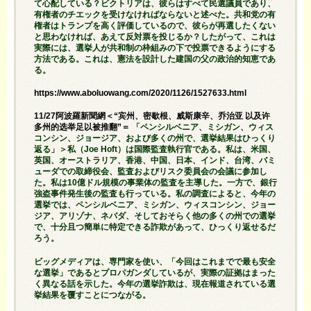
て心配している？ビクトリアは、彼らはすべて民選議員であり、
有権者のチエックを受けなければならないと述べた。共和党の有
権者はトランプを高く評価しているので、彼らが再選したくない
と思わなければ、あえて反対票を投じるか？したがって、これは
実際には、選挙人が共和制の枠組みの下で投票できるようにする
方法である。これは、憲法を設計した建国の父の政治的知恵であ
る。
https://www.aboluowang.com/2020/1126/1527633.html
11/27阿波羅新聞網＜“宾州、密歇根、威斯康辛、乔治亚 以及许
多州的选举足以被推翻”＝
「ペンシルベニア、ミシガン、ウィス
コンシン、ジョージア、および多くの州で、選挙結果はひっくり
返る」＞私（Joe Hoft）は国際監査執行官である。私は、米国、
英国、オーストラリア、香港、中国、日本、インド、台湾、バミ
ューダでの取締役会、監査およびリスク委員会の会議に参加し
た。私は10億ドル規模の事業体の監査を主導した。一方で、銀行
強盗事件発生後の監査も行っている。私の調査によると、今年の
選挙では、ペンシルベニア、ミシガン、ウィスコンシン、ジョー
ジア、アリゾナ、ネバダ、そしておそらく他の多くの州での選挙
で、十分且つ簡単に特定できる詐欺があって、ひっくり返せるだ
ろう。
ビッグメディアは、専門家を使い、「今回はこれまでで最も安全
な選挙」であるとプロパガンダしているが、実際の証拠はまった
く異なる話を示した。今年の選挙詐欺は、現在報道されている選
挙結果を覆すことにつながる。