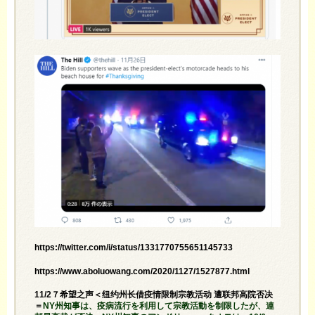
https://twitter.com/i/status/1331770755651145733
https://www.aboluowang.com/2020/1127/1527877.html
11/2７希望之声＜纽约州长借疫情限制宗教活动 遭联邦高院否决
＝
NY州知事は、疫病流行を利用して宗教活動を制限したが、連