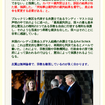
できない」と指摘した。
カバナー裁判官はまた、訴訟の結果が出
た後、強調した。「州知事は裁判所の裁判結果を遵守し、差止命
令を変更する必要がある」と。
ブルックリン教区を代表する弁護士であるランディ・マストロは
声明の中で次のように述べた。「最高裁判所は、我々の最も基本
的な憲法上の権利の1つである宗教を自由に行使する権利を保護
し、そのような迅速かつ果断な裁決を出した。我々はそのことに
非常に感謝している」
米国のハレディ正教会ユダヤ人組織の弁護士であるAvi Schick
は、これは歴史的な勝利であり、画期的な判決であるとメールで
書いた。これにより、宗教活動や宗教機関は、行政命令の形で政
府によって扱われるのではなく、憲法によって保護されるように
なる。
左翼は無神論者で、宗教を敵視しているのが良く分かります。