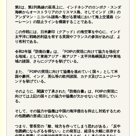
第2は、第2列島線の延長上に、インドネシアのロンボク・スンダ
海峡からオーストラリアのクリスマス島、そしてインド（洋）の
アンダマン・ニコバル諸島へ繋がる要域において海上交通路（シ
ーレーン）の阻止ラインを構築することである。
この作戦には、日米豪印（クアッド）の海空軍を中心に、インド
太平洋に戦略的利益を有する英国やフランスの参加があれば、よ
り有利である。
令和2年版『防衛白書』は、「FOIPの実現に向けて協力を強化す
る地域」として東南アジア・南アジア・太平洋島嶼国及び中東地
域の諸国、さらにジブチを挙げている。
また、「FOIPの実現に向けて協働を進めていく国々」として米
国や豪州、インド、英仏等の欧州諸国、カナダ及びニュージーラ
ンドを挙げている。
そのように、閣議で了承された『防衛白書』は、FOIPの実現に
向けては上記の国々との協力や協働が欠かせないと明示してい
る。
そして、その協力や協働は中国の海洋侵出を抑止し対処するため
の包囲網の形成にほかならない。
つまり、菅長官の「敵、味方を作ってしまう恐れがある」「反中
包囲網にならざるを得ない」との発言は、経済を大幅に依存する
中国を意識しての政治的発言であろうが、もし本心であるなら