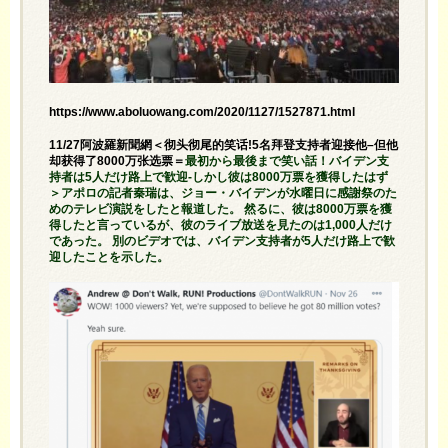
https://www.aboluowang.com/2020/1127/1527871.html
11/27阿波羅新聞網＜彻头彻尾的笑话!5名拜登支持者迎接他–但他
却获得了8000万张选票＝
最初から最後まで笑い話！バイデン支
持者は5人だけ路上で歓迎-しかし彼は8000万票を獲得したはず
＞アポロの記者秦瑞は、ジョー・バイデンが水曜日に感謝祭のた
めのテレビ演説をしたと報道した。 然るに、彼は8000万票を獲
得したと言っているが、彼のライブ放送を見たのは1,000人だけ
であった。 別のビデオでは、バイデン支持者が5人だけ路上で歓
迎したことを示した。