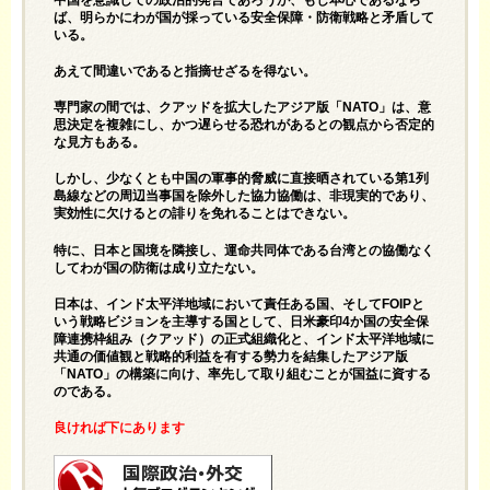
ば、明らかにわが国が採っている安全保障・防衛戦略と矛盾して
いる。
あえて間違いであると指摘せざるを得ない。
専門家の間では、クアッドを拡大したアジア版「NATO」は、意
思決定を複雑にし、かつ遅らせる恐れがあるとの観点から否定的
な見方もある。
しかし、少なくとも中国の軍事的脅威に直接晒されている第1列
島線などの周辺当事国を除外した協力協働は、非現実的であり、
実効性に欠けるとの誹りを免れることはできない。
特に、日本と国境を隣接し、運命共同体である台湾との協働なく
してわが国の防衛は成り立たない。
日本は、インド太平洋地域において責任ある国、そしてFOIPと
いう戦略ビジョンを主導する国として、日米豪印4か国の安全保
障連携枠組み（クアッド）の正式組織化と、インド太平洋地域に
共通の価値観と戦略的利益を有する勢力を結集したアジア版
「NATO」の構築に向け、率先して取り組むことが国益に資する
のである。
良ければ下にあります