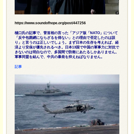
https://www.soundofhope.org/post/447256
樋口氏の記事で、菅首相の言った「アジア版「NATO」について
「反中包囲網にならざるを得ない」との理由で否定したのは誤
り」と言うのは正しいでしょう。まず日本の生存を考えれば、経
済より安保が優先されるべき。日本1ｶ国で中国の軍事力に対抗で
きないのは明白なので、多国間で防衛にあたるしかありません。
軍事同盟を結んで、中共の暴発を抑えねばなりません。
記事