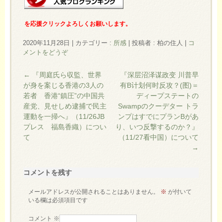
を応援クリックよろしくお願いします。
2020年11月28日
|
カテゴリー :
所感
|
投稿者 : 柏の住人
|
コ
メントをどうぞ
←
『周庭氏ら収監、世界
『深层沼泽谋政变 川普早
が身を案じる香港の3人の
有B计划何时反攻？(图)＝
若者 香港“鎮圧”の中国共
ディープステートの
産党、見せしめ逮捕で民主
Swampのクーデター トラ
運動を一掃へ』（11/26JB
ンプはすでにプランBがあ
プレス 福島香織）につい
り、いつ反撃するのか？』
て
（11/27看中国）について
→
コメントを残す
メールアドレスが公開されることはありません。
※
が付いて
いる欄は必須項目です
コメント
※