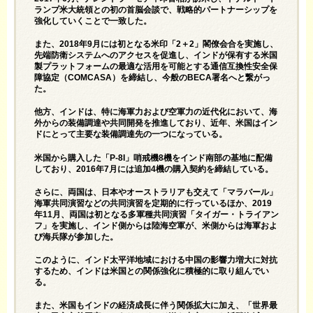
ランプ米大統領との初の首脳会談で、戦略的パートナーシップを
強化していくことで一致した。
また、2018年9月には初となる米印「2＋2」閣僚会合を実施し、
先端防衛システムへのアクセスを促進し、インドが保有する米国
製プラットフォームの最適な活用を可能とする通信互換性安全保
障協定（COMCASA）を締結し、今般のBECA署名へと繋がっ
た。
他方、インドは、特に海軍力および空軍力の近代化において、海
外からの装備調達や共同開発を推進しており、近年、米国はイン
ドにとって主要な装備調達先の一つになっている。
米国から購入した「P-8I」哨戒機8機をインド南部の基地に配備
しており、2016年7月には追加4機の購入契約を締結している。
さらに、両国は、日本やオーストラリアも交えて「マラバール」
海軍共同演習などの共同演習を定期的に行っているほか、2019
年11月、両国は初となる多軍種共同演習「タイガー・トライアン
フ」を実施し、インド側からは陸海空軍が、米側からは海軍およ
び海兵隊が参加した。
このように、インド太平洋地域における中国の影響力増大に対抗
するため、インドは米国との関係強化に積極的に取り組んでい
る。
また、米国もインドの経済成長に伴う関係拡大に加え、「世界最