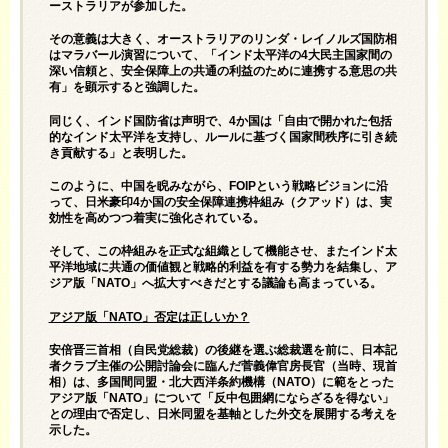
ーストラリアが参加した。
その意義は大きく、オーストラリアのリンダ・レイノルズ国防相
はマラバール演習について、「インド太平洋の4大民主国家間の
深い信頼と、安全保障上の共通の利益のために連携する意思の共
有」を顕示すると強調した。
同じく、インド国防省は声明で、4か国は「自由で開かれた包括
的なインド太平洋を支持し、ルールに基づく国家間秩序に引き続
き貢献する」と表明した。
このように、中国を睨みながら、FOIPという戦略ビジョンに沿
って、日米豪印4か国の安全保障連携枠組み（クアッド）は、実
効性を高めつつ着実に強化されている。
そして、この枠組みを正式な組織として機能させ、またインド太
平洋地域に共通の価値観と戦略的利益を有する勢力を結集し、ア
ジア版「NATO」へ拡大すべきだとする議論も高まっている。
アジア版「NATO」否定は正しいか？
安倍晋三首相（自民党総裁）の後継を選ぶ総裁選を前に、日本記
者クラブ主催の公開討論会に臨んだ菅義偉官房長官（当時、現首
相）は、多国間同盟・北大西洋条約機構（NATO）に範をとった
アジア版「NATO」について「反中包囲網にならざるを得ない」
との理由で否定し、日米同盟を基軸とした外交を展開する考えを
示した。