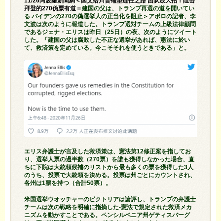
11/26阿波羅新聞網＜国父给川普铺垫连任之路 团队放大招！阻击
拜登的270伪票有道＝
建国の父は、トランプ再選の道を開いてい
る バイデンの270の偽選挙人の正当化を阻止＞アポロの記者、李
文波は次のように報道した。トランプ選対チームの上級法律顧問
であるジェナ・エリスは昨日（25日）の夜、次のようにツイート
した。「建国の父は腐敗した不正な選挙があれば、憲法に於い
て、救済策を定めている。今こそそれを使うときである」と。
エリス弁護士が言及した救済策は、憲法第12修正案を指してお
り、選挙人票の過半数（270票）を誰も獲得しなかった場合、直
ちに下院は大統領候補のリストから最も多くの票を獲得した3人
のうち、投票で大統領を決める。投票は州ごとにカウントされ、
各州は1票を持つ（合計50票）。
米国選挙ウオッチャーのビクトリアは論評し、トランプの弁護士
チームは次の戦略を明確に指摘した-憲法で規定された救済メカ
ニズムを動かすことである。ペンシルベニア州ゲティスバーグ