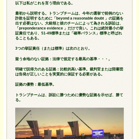
以下は私がこれを言う理由である。
最初から説明する。トランプチームは、今年の選挙で前例のない
詐欺を証明するために「beyond a reasonable doubt 」の証拠を
出す必要はない。大統領と彼のチームによって為される訴訟は、
「preponderance evidence 」だけで良い。これは絶対最小の挙
証責任であり、51-49標準または「確率バランス」標準と呼ばれ
ることもある。
3つの挙証責任（または標準）は次のとおり。
疑う余地のない証拠：法律で規定する最高の基準・・・。
明確で説得力のある証拠：比較的高い基準。裁判官または陪審団
は告発が正しいことを実質的に保証する必要がある。
証拠の優勢：最低基準。
トランプチームは、訴訟に勝つために優勢な証拠を示せば、勝て
る。