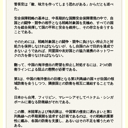
菅長官は「敵、味方を作ってしまう恐れがある」からだとも述べ
た。
安全保障戦略の基本は、中長期的な国際安全保障環境の中で、自
国との闘争・競争の相手となる戦略対象国を見極め、すべての国
力を総合発揮して国の平和と安全を維持し、その存立を全うする
ことである。
そのためには、戦略対象国との闘争・競争に負けない抑止力と対
処力を保持しなければならないが、もし自国のみで目的を達成で
きないようであれば、同盟国や友好国との協力連携のネットワー
クの力を借りなければならない。
翻って、中国の海洋侵出の野望を抑止し対処するには、2つの防
衛ラインによる阻止の態勢が必要である。
第1は、中国の海洋侵出の目標となる第1列島線の国々が自国の領
域防衛を全うしつつ、隣接国との防衛を相互に連結することであ
る。
日本から台湾、フィリピン、マレーシアそしてベトナム・シンガ
ポールに連なる防衛線がそれである。
この際、米陸軍および海兵隊は、中国軍の侵攻に遅れまいと第1
列島線への早期展開を追求する計画であるのは、その戦略的重要
性に鑑み、各国の防衛を支援し、あるいはその不足を補うためで
ある。