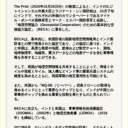
The Print（2020年10月26日付）の報道によると、インドのS.ジ
ャイシャンカル外務大臣とラジナート・シン国防相は、10月下旬
にインドで、それぞれの米側のカウンターパートであるマイケ
ル・ポンペオ国務長官とマーク・エスパー国防長官と会談し、
「地理空間協力（Geospatial Cooperation）のための基本的な交
換協力協定」（BECA）に署名した。
BECAは、基本的に、米国防省の国家地理空間情報局とインド国
防省との間で推進された協定であり、この協定に基づき、インド
と米国は、高度な衛星や地図、航海および航空チャート、測地、
地球物理学、地磁気、重力データなどの地形データを含む軍事情
報を共有することができる。
そして、両国が地理空間情報を共有することによって、弾道ミサ
イルや巡航ミサイル、無人機などインド軍の重要兵器システムの
精度を高めるとともに、両国軍隊の相互運用性を可能にする。
また、米国から「MQ-9B（リーパー）」武装ドローンの取得を
進めるインドにとって重要なステップとなり、インドが中国との
軍事的ギャップを狭める重要な役割を果たすものと見られてい
る。
BECAに先立ち、インドと米国は、軍事情報包括保護協定
（GSOMIA）（2002年）と物流交換覚書（LEMOA）（2016
年）を締結している。
2017年6月、ナレンドラ・モディ印首相が訪米し、ドナルド・ト