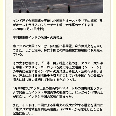
インド洋で合同訓練を実施した米国とオーストラリアの海軍（奥
がオーストラリアのフリーゲート艦、米海軍のサイトより、
2020年11月23日撮影）
非同盟主義インドの米国への急接近
南アジアの大国インドは、伝統的に非同盟、全方位外交を志向し
てきた。しかし近年、特に米国との関係強化に積極的に取り組ん
でいる。
その大きな理由は、「一帯一路」構想に基づき、アジア・太平洋
と中東・アフリカ・ヨーロッパを結ぶ海上交通路（シーレーン）
の中央に位置するインド洋への海洋進出を拡大・活発化させ、ま
た、陸上における国境紛争を引き起こしている中国からの脅威の
増大に対し協力連携して対抗するためである。
6月中旬にヒマラヤ山脈の標高約4300メートルの国境付近ラダッ
クで発生したインド・中国両軍の衝突では、20人のインド軍兵士
が死亡し、インドと中国の緊張が高まった。
また、インドは、中国による影響力の拡大に対する懸念を理由に
「東アジア地域包括的経済連携」（RCEP）から撤退したことも
記憶に新しい。