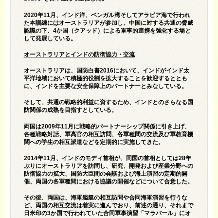
2020年11月、インド洋、ベンガル湾そしてアラビア海で行われ
た本訓練にはオーストラリアが参加し、中国に対する共通の脅威
認識の下、4か国（クアッド）による軍事的連携を強化する場と
して発展している。
オーストラリアとインドの防衛協力・交流
オーストラリアは、国防白書2016において、インドがインド太
平洋地域において積極的役割を拡大することを歓迎するととも
に、インドを主要な安全保障上のパートナーとみなしている。
そして、共通の戦略的利益に資するため、インドとのさらなる国
防関係の成熟を目指すとしている。
両国は2009年11月に戦略的パートナーシップ関係に引き上げ、
各種戦略対話、軍高官の相互訪問、各軍種間の交流及び軍教育機
関への学生の相互派遣などを定期的に実施してきた。
2014年11月、インドのモディ首相が、同国の首相としては28年
ぶりにオーストラリアを訪問し、研究、開発および産業分野への
防衛協力の拡大、国防大臣間の会談および海上演習の定期的開
催、両国の各軍種間における協議の開催などについて合意した。
その後、両国は、海軍艦艇の相互訪問や合同海軍演習を行うな
ど、両国の相互交流は着実に進んでおり、前述の通り、それまで
日米印の3か国で行われていた合同軍事演習「マラバール」にオ