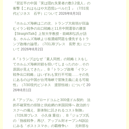
『習近平の中国「実は隠れ失業者の数3.2億人」の
衝撃【これはもはや大恐慌レベルだ】』（7/31現
代ビジネス 石平）について
2026年8月3日
『ホルムズ海峡は二の次、トランプ大統領が目論
むイラン戦争の出口戦略と11月中間選挙の勝算
【StraightTalk】上智大学教授・前嶋和弘氏が語
る、ホルムズ海峡より核濃縮問題を優先するトラ
ンプ政権の論理』（7/31JBプレス 長野 光）につ
いて
2026年8月2日
A『トランプはなぜ「素人同然」の戦略ミスをし
てホルムズ海峡封鎖を招いてしまったのか…その
原因が見えてきた』、B『トランプ政権「イラン
戦争出口戦略」はいずれも実行不可能……その先
にあるのは中国が台湾海峡で冒険主義に走る可能
性』（7/30現代ビジネス 渡部恒雄）について
20
26年8月1日
A『アップル、ブロードコムと300億ドル契約 法
的不確実性の排除と供給網の米国回帰へ 政治的リ
スクへの備え、新体制に託されるコスト制御』
（7/28JBプレス 小久保 重信）、B『ジョブズ氏
の「熱核戦争」再び、アップル対オープンAI訴訟
にみる「ポストスマホ」の覇権争い 元幹部を