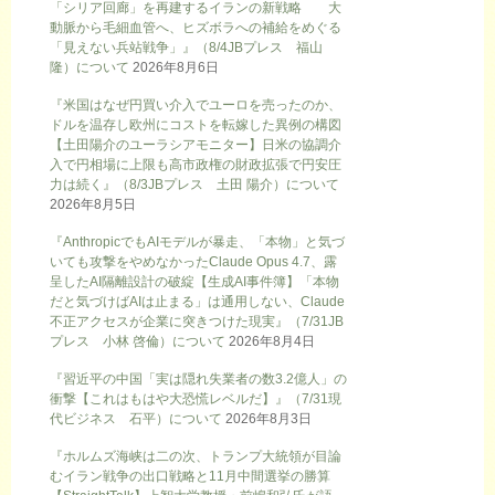
「シリア回廊」を再建するイランの新戦略 大
動脈から毛細血管へ、ヒズボラへの補給をめぐる
「見えない兵站戦争」』（8/4JBプレス 福山
隆）について
2026年8月6日
『米国はなぜ円買い介入でユーロを売ったのか、
ドルを温存し欧州にコストを転嫁した異例の構図
【土田陽介のユーラシアモニター】日米の協調介
入で円相場に上限も高市政権の財政拡張で円安圧
力は続く』（8/3JBプレス 土田 陽介）について
2026年8月5日
『AnthropicでもAIモデルが暴走、「本物」と気づ
いても攻撃をやめなかったClaude Opus 4.7、露
呈したAI隔離設計の破綻【生成AI事件簿】「本物
だと気づけばAIは止まる」は通用しない、Claude
不正アクセスが企業に突きつけた現実』（7/31JB
プレス 小林 啓倫）について
2026年8月4日
『習近平の中国「実は隠れ失業者の数3.2億人」の
衝撃【これはもはや大恐慌レベルだ】』（7/31現
代ビジネス 石平）について
2026年8月3日
『ホルムズ海峡は二の次、トランプ大統領が目論
むイラン戦争の出口戦略と11月中間選挙の勝算