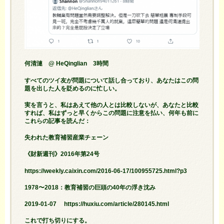
何清漣 @ HeQinglian 3時間
すべてのツイ友が問題について話し合っており、あなたはこの問
題を出した人を貶めるのに忙しい。
実を言うと、私はあえて他の人とは比較しないが、あなたと比較
すれば、私はずっと早くからこの問題に注意を払い、何年も前に
これらの記事を読んだ：
失われた教育補習産業チェーン
《財新週刊》2016年第24号
https://weekly.caixin.com/2016-06-17/100955725.html?p3
1978〜2018：教育補習の巨頭の40年の浮き沈み
2019-01-07 https://huxiu.com/article/280145.html
これで打ち切りにする。