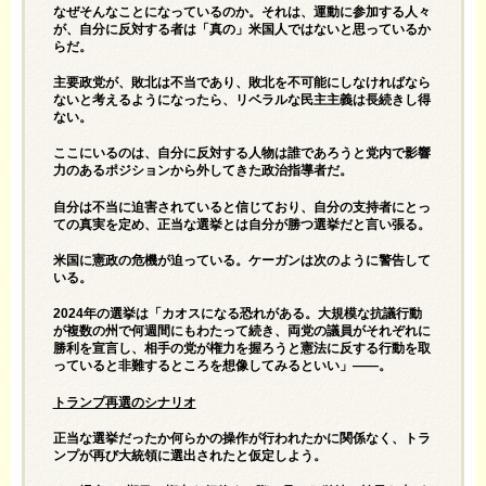
なぜそんなことになっているのか。それは、運動に参加する人々
が、自分に反対する者は「真の」米国人ではないと思っているか
らだ。
主要政党が、敗北は不当であり、敗北を不可能にしなければなら
ないと考えるようになったら、リベラルな民主主義は長続きし得
ない。
ここにいるのは、自分に反対する人物は誰であろうと党内で影響
力のあるポジションから外してきた政治指導者だ。
自分は不当に迫害されていると信じており、自分の支持者にとっ
ての真実を定め、正当な選挙とは自分が勝つ選挙だと言い張る。
米国に憲政の危機が迫っている。ケーガンは次のように警告して
いる。
2024年の選挙は「カオスになる恐れがある。大規模な抗議行動
が複数の州で何週間にもわたって続き、両党の議員がそれぞれに
勝利を宣言し、相手の党が権力を握ろうと憲法に反する行動を取
っていると非難するところを想像してみるといい」――。
トランプ再選のシナリオ
正当な選挙だったか何らかの操作が行われたかに関係なく、トラ
ンプが再び大統領に選出されたと仮定しよう。