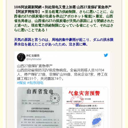
10/6阿波羅新聞網＜到处限电又雪上加霜 山西27座煤矿紧急停产
【阿波罗网报导】＝
至る処電力供給制限、さらに悪いことに、山
西省の27の採炭場が生産を停止[アポロネット報道]＞最近、山西
省当局者は、山西省の27の採炭場が天気の原因により閉鎖された
と述べた。現在電力供給制限になっている省にとって、それはさ
らに悪いことである！
天気の原因と言うのは、局地的集中豪雨が起こり、ダムの洪水限
界水位を超えたことがあったため。泣き面に蜂。