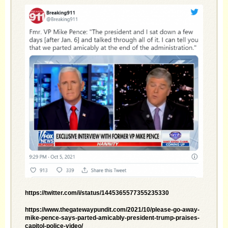
https://twitter.com/i/status/1445365577355235330
https://www.thegatewaypundit.com/2021/10/please-go-away-
mike-pence-says-parted-amicably-president-trump-praises-
capitol-police-video/