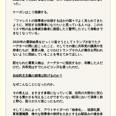
った」
ケーガンはこう指摘する。
「ファシストの指導者が台頭するほかの国々でよく見られてきた
ように、対抗する指導者になりたいと思っている人々は、このカ
リスマ性のある権威主義者に困惑したり驚愕したりして身動きで
きなくなっている」
2020年の選挙結果をひっくり返そうとしてトランプが企てたク
ーデターの間に起こったこと、そしてその後に共和党の議員や支
持者たちが、重要人物、とりわけトランプその人が責任を問われ
ないように団結していることを考えてみてほしい。
罰せられた重要人物は、クーデターに抵抗するか、非難した人だ
けだ。共和党はすでにルビコン川を渡ったのだ。
自由民主主義の崩壊は防げるのか？
なぜこんなことになったのか。
その答えは、ますます多様になっていく国、住民の大部分に安心
できる豊かさを与えることができていない経済において渦巻く欲
と野心、怒りが入り混じったものだ。
そしてこれによって、アウトサイダーの「他者化」、祖国礼賛、
富裕層擁護、偉大な指導者の崇拝を土台とするお馴染みの連合体