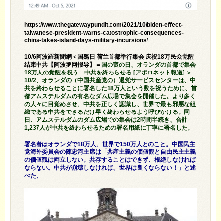
https://www.thegatewaypundit.com/2021/10/biden-effect-
taiwanese-president-warns-catostrophic-consequences-
china-takes-island-days-military-incursions/
10/6阿波羅新聞網＜国殇日 荷兰首都举行集会 庆祝18万民众觉醒
结束中共【阿波罗网报导】＝
国の喪の日、オランダの首都で集会
18万人の覚醒を祝う 中共を終わらせる [アポロネット報道] ＞
10/2、オランダの（中国共産党の）退党サービスセンターは、中
共を終わらせることに署名した18万人という数を祝うために、首
都アムステルダムの有名なダム広場で集会を開催した。より多く
の人々に目覚めさせ、中共を正しく認識し、世界で最も邪悪な組
織である中共をできるだけ早く終わらせるよう呼びかける。同
日、アムステルダムのダム広場での集会は2時間半続き、合計
1,237人が中共を終わらせるための署名用紙に丁寧に署名した。
署名者はオランダで18万人、世界で150万人とのこと。中国民主
党海外委員会の陳忠河主席は「共産主義の価値観と自由民主主義
の価値観は両立しない。共存することはできず、根絶しなければ
ならない。中共が崩壊しなければ、世界は良くならない！」と述
べた。