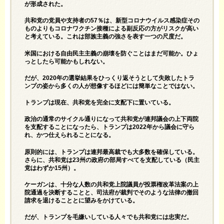
が形成された。
共和党の党員や支持者の57％は、新型コロナウイルス感染症その
ものよりもコロナワクチン接種による副反応の方がリスクが高い
と考えている。これは部族主義の強さを表す一つの尺度だ。
米国における自由民主主義の崩壊を防ぐことはまだ可能か。ひょ
っとしたら可能かもしれない。
だが、2020年の選挙結果をひっくり返そうとして失敗したトラ
ンプの姿から多くの人が想像するほどには簡単なことではない。
トランプは現在、共和党を完全に支配下に置いている。
政治の通常のサイクル通りになって共和党が連邦議会の上下両院
を支配することになったら、トランプは2022年から議会に守ら
れ、かつ仕えられることになる。
原則的には、トランプは連邦最高裁でも大多数を確保している。
さらに、共和党は23州の政府の部局すべてを支配している（民主
党はわずか15州）。
ケーガンは、十分な人数の共和党上院議員が投票権改革法案の上
院通過を決断することと、司法府が裁判でそのような法律の撤回
請求を退けることとに望みをかけている。
だが、トランプを毛嫌いしている人々でも共和党には忠実だ。