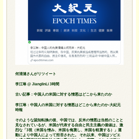
何清漣さんがリツイート
李江琳 @ JianglinLi 3時間
古い記事：中国人の米国に対する憎悪はどこから来たのか
李江琳：中国人の米国に対する憎悪はどこから来たのか-大紀元
時報
そのような認知転換の後、中国では、反米の憎悪は当然のことと
見なされているが、米国が代表する自由と民主主義の価値は、激
烈な「3視（米国を憎み、米国を侮蔑し、米国を軽蔑する）」運
動により中国人によって拒否された。 それ以来、中国はソビエ