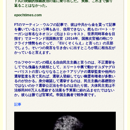
ト式の閉鎖的独裁政治の道に乗り出した。 実際、これまで振り
返ることはなかった。
epochtimes.com
FTのマーティン・ウルフの記事で、彼は中共から金を貰って記事
を書いているという噂もあり、信用できない。然もロバート・ケ
ーガンは有名なネオコン（元はトロッキスト、世界同時革命を目
指す）でヌーランド現国務次官（2014年、国務次官補の時にウ
クライナ情勢をめぐって、「EUくそくらえ」と言った）の旦那
でしょう。そいつの発言を引き合いに出すところが既に相当左が
かっていると言えます。
ウルフやケーガンの唱える自由民主主義と言うのは、不正選挙を
してでも傀儡を大統領として、エリートや裏で動かすユダヤグロ
ーバリストの言いなりなることか？アリゾナの選挙監査や他州の
選挙監査を見て見れば、選挙人登録してない幽霊有権者が多数い
るのが分かる。身分確認して選挙するのは、民主主義の基礎部分
ではないのか？選挙公正法を作るのは当たり前。大体民主党は不
法移民800万人も恩赦する法案を予算案に紛れ込ませたではない
か。彼らは勝てば官軍式。帝国主義者で戦争屋です。
記事