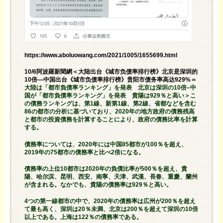
https://www.aboluowang.com/2021/1005/1655699.html
10/6阿波羅新聞網＜大陆出台《城市负债率排行榜》北京是深圳的
10倍—中国出台《城市负债率排行榜》贵阳市债务率高达929%＝
大陸は「都市負債率ランキング」を発表 北京は深圳の10倍–中
国が「都市負債率ランキング」を発表 貴陽は929％と高い＞こ
の債務ランキングは、第1線、新第1線、第2線、省都などを含む
86の都市の分析に基づいており、2020年の地方政府の債務残高
と都市の投資債務を計算することにより、政府の債務比率を計算
する。
債務率については、2020年には中国85都市が100％を超え、
2019年の75都市の債務率と比べ2倍になる。
債務率の上位10都市は2020年の負債比率が500％を超え、貴
陽、哈尔滨、昆明、西安、南寧、天津、武漢、長春、重慶、蘭州
が含まれる。なかでも、貴陽の債務率は929％と高い。
4つの第一線都市の中で、2020年の債務率は広州が200％を超え
て最も高く、深圳は20％未満、北京は200％を超えて深圳の10倍
以上である。上海は122％の債務率である。