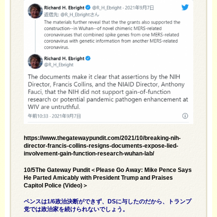
https://www.thegatewaypundit.com/2021/10/breaking-nih-
director-francis-collins-resigns-documents-expose-lied-
involvement-gain-function-research-wuhan-lab/
10/5The Gateway Pundit＜Please Go Away: Mike Pence Says
He Parted Amicably with President Trump and Praises
Capitol Police (Video)＞
ペンスは1/6政治決断ができず、DSに与したのだから、トランプ
党では政治家を続けられないでしょう。