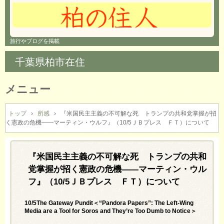
旅行やブログを掲載
千葉県柏市在住
メニュー
コ
ン
トップ
›
所感
›
『米国民主主義の不可解な死 トランプの共和党掌握が招
く憲政の危機――マーティン・ウルフ』（10/5ＪＢプレス ＦＴ）について
テ
ン
ツ
へ
『米国民主主義の不可解な死 トランプの共和
ス
党掌握が招く憲政の危機――マーティン・ウル
キ
フ』（10/5ＪＢプレス ＦＴ）について
ッ
プ
10/5The Gateway Pundit＜“Pandora Papers”: The Left-Wing
Media are a Tool for Soros and They’re Too Dumb to Notice＞