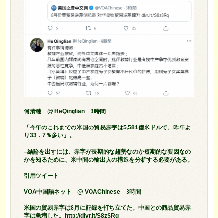
何清漣 @ HeQinglian 3時間
「今年のこれまでの米国の貿易赤字は5,581億米ドルで、昨年よ
り33．7％多い」。
–結論を出すには、赤字が長期的な趨勢なのか短期的な要因なの
かを知るために、米中間の輸出入の構造を分析する必要がある。
引用ツイート
VOA中国語ネット @ VOAChinese 3時間
米国の貿易赤字は8月に記録を打ち立てた。中国との商品貿易赤
字は急増した。http://dlvr.it/S8zSRq