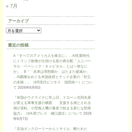
« 7月
アーカイブ
最近の投稿
A『すべてのアメリカ人を株主に」…AI失業時代
にトランプ政権が仕掛ける富の再分配「ユニバー
サル・ベーシック・キャピタル」とは一体なに
か』、B『「未来は理想郷か、はたまた破滅か」
…AI覇権をめぐる米国政府とテック企業の「対立
の末路」』（8/5現代ビジネス 池田純一）につい
て
2026年8月8日
『米国がウクライナに学ぶ日、ドローン共同生産
が変える軍事支援の構図 支援する側とされる
側が逆転、小型無人機の量産で始まる新たな防衛
協力』（8/4JBプレス 樋口譲次）について
2026
年8月7日
『石油タンクローリーからミサイル、断たれた