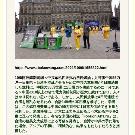
https://www.aboluowang.com/2021/1006/1655822.html
10/6阿波羅新聞網＜中共军机四天扰台所耗燃油，足可供中国55万
户一日用电＝
台湾を混乱させるために中共の軍用機が4日間消費
した燃料は、中国の55万世帯に1日電力を供給するのに十分であ
る＞中国の10以上の省で電力供給制限が拡大し続けており、人々
はやり切れない思いである。しかし、人民解放軍は4日間連続で
台湾を混乱させるため、合計149機の軍用機を飛ばした。学者
は、この燃料消費量は中国の55万世帯に1日電力供給できる量と
分析した。米国務省は、北京に圧力を止めるよう求める声明を2
度に亘って発表した。有名な米国の雑誌「Foreign Affairs」は、
台湾の蔡英文大統領による寄稿を発表し、台湾が中共の手に落ち
た場合、アジアの平和に「壊滅的な」結果をもたらすだろうと指
摘した。