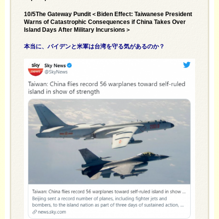
10/5The Gateway Pundit＜Biden Effect: Taiwanese President
Warns of Catastrophic Consequences if China Takes Over
Island Days After Military Incursions＞
本当に、バイデンと米軍は台湾を守る気があるのか？