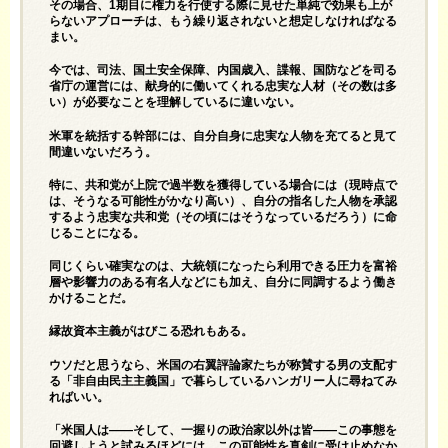
その場合、1期目に権力を行使する際に見せた単純で効果も上が
らないアプローチは、もう繰り返されないと想定しなければなる
まい。
今では、司法、国土安全保障、内国歳入、諜報、国防などを司る
省庁の運営には、献身的に働いてくれる忠実な人材（その数は多
い）が必要なことを理解しているに違いない。
米軍を統括する幹部には、自分自身に忠実な人物を充てると見て
間違いないだろう。
特に、共和党が上院で過半数を獲得している場合には（現時点で
は、そうなる可能性がかなり高い）、自分の指名した人物を承認
するよう忠実な共和党（その頃にはそうなっているだろう）に命
じることになる。
同じくらい確実なのは、大統領になったら利用できる圧力を富裕
層や影響力のある有名人などにも加え、自分に同調するよう働き
かけることだ。
縁故資本主義がはびこる恐れもある。
ウソだと思うなら、米国の右翼評論家たちが称賛する男の支配す
る「非自由民主主義国」で暮らしているハンガリー人に尋ねてみ
ればいい。
「米国人は――そして、一握りの政治家以外は皆――この事態を
回避しようと試みるほどには、この可能性を真剣に受け止めなか