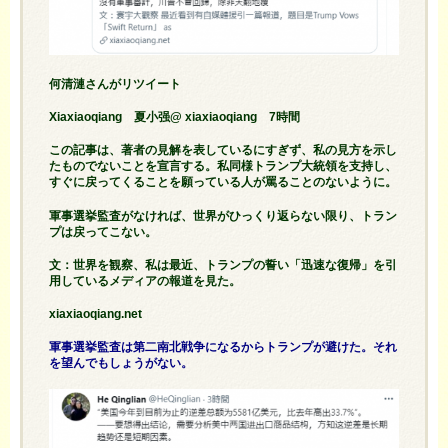
何清漣さんがリツイート
Xiaxiaoqiang 夏小强@ xiaxiaoqiang 7時間
この記事は、著者の見解を表しているにすぎず、私の見方を示し
たものでないことを宣言する。私同様トランプ大統領を支持し、
すぐに戻ってくることを願っている人が罵ることのないように。
軍事選挙監査がなければ、世界がひっくり返らない限り、トラン
プは戻ってこない。
文：世界を観察、私は最近、トランプの誓い「迅速な復帰」を引
用しているメディアの報道を見た。
xiaxiaoqiang.net
軍事選挙監査は第二南北戦争になるからトランプが避けた。それ
を望んでもしょうがない。