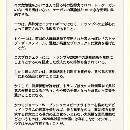
その危険性をかいつまんで語る時の説得力でロバート・ケーガン
の右に出る者はいない。ケーガンの議論は2つの大きな要素に集
約できる。
一つは、共和党はイデオロギーではなく、トランプへの忠誠心に
よって規定されている政党であること。
もう一つは、前回の大統領選挙で展開された素人っぽい「ストッ
プ・ザ・スティール」運動が高度なプロジェクトに変身を遂げた
ことだ。
このプロジェクトには、トランプが2020年の選挙結果を無効に
しようとするのを阻止した役人たちの排除も含まれている。
しかし最大の狙いは、選挙結果を判断する責任を、共和党の支配
下にある議会に移すことにある。
かくして、健康状態が許せば、トランプは次の大統領選挙で共和
党の候補者になるだろう。今や彼の手先となった政党から支援を
受けることになる。
かつてジョージ・W・ブッシュのスピーチライターを務めたデビ
ッド・フラムの言葉を借りれば、最も重要なのは「政治権力を要
求する群衆による暴力の正当化をいとわない大規模な国民運動な
どというものは、2020年以前の米国には存在しなかったのに、
今ではそれが存在する」ことだ。