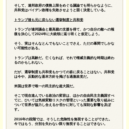
そして、連邦政府の債務上限をめぐる議論でも明らかなように、
共和党はバイデン政権を失敗させようと固く決意している。
トランプ後も元に戻らない選挙制度と共和党
トランプが連邦議会と最高裁の支援を得て、かつ自分の敵への報
復を決心して2024年に大統領に返り咲くと仮定しよう。
そう、実はそんなとんでもないことでさえ、ただの幕間でしかな
い可能性がある。
トランプは高齢だ。亡くなれば、それで権威主義的な時期は終わ
るのかもしれない。
だが、選挙制度も共和党もかつての姿に戻ることはない。共和党
は今や、反動的な基本方針を掲げる過激政党だ。
米国は世界で唯一の民主的な超大国だ。
そこで現在進んでいる政治の変容は、ほかの自由民主主義国すべ
てに、ひいては気候変動リスクの管理といった重要な取り組みに
ついて世界が協力し合えるか否かに対しても深刻な影響を及ぼ
す。
2016年の段階では、そうした危険性を無視することができた。
今ではもう、分別を失わない限り無視することはできない。