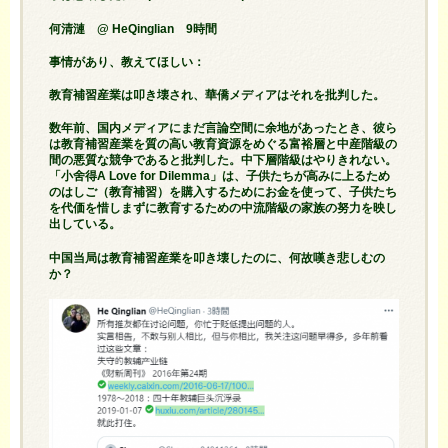
何清漣 @ HeQinglian 9時間
事情があり、教えてほしい：
教育補習産業は叩き壊され、華僑メディアはそれを批判した。
数年前、国内メディアにまだ言論空間に余地があったとき、彼ら
は教育補習産業を質の高い教育資源をめぐる富裕層と中産階級の
間の悪質な競争であると批判した。中下層階級はやりきれない。
「小舍得A Love for Dilemma」は、子供たちが高みに上るため
のはしご（教育補習）を購入するためにお金を使って、子供たち
を代価を惜しまずに教育するための中流階級の家族の努力を映し
出している。
中国当局は教育補習産業を叩き壊したのに、何故嘆き悲しむの
か？