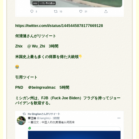
https://twitter.com/i/status/1445445878177669128
何清漣さんがリツイート
Zhix @ Wu_Zhi 3時間
米国史上最も多くの得票を得た大統領
引用ツイート
PND ＠beingrealmac 5時間
ミシガン州は、FJB（Fuck Joe Biden）フラグを持ってジョー
バイデンを歓迎する。