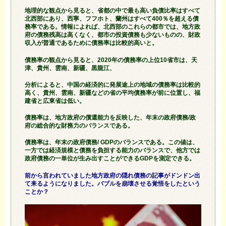
地理的な観点から見ると、省都の中で最も高い負債比率はすべて
北西部にあり、西寧、フフホト、蘭州はすべて400％を超える債
務率である。情報によれば、北西部のこれらの都市では、地方政
府の債務残高は高くなく、都市の投資債務も少ないものの、財政
収入が普通であるために債務率は比較的高いと。
債務率の観点から見ると、2020年の債務率の上位10省市は、天
津、貴州、雲南、新疆、黒龍江、
分析によると、中国の経済的に発展途上の地域の債務率は比較的
高く、貴州、雲南、新疆などの省の平均債務率が前に位置し、福
建省と広東省は低い。
債務率は、地方政府の償還能力を反映した、年末の政府債務/政
府の総合的な財務力のバランスである。
債務率は、年末の政府債務/ GDPのバランスである。この値は、
一方では経済規模と債務を負担する能力のバランスで、他方では
政府債務の一単位が生み出すことができるGDPを測定できる。
前から言われていました地方政府の隠れ債務の記事がドンドン出
て来るようになりました。バブルを崩壊させる覚悟をしたという
ことか？