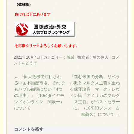
（敬称略）
良ければ下にあります
を応援クリックよろしくお願いします。
2021年10月7日
|
カテゴリー :
所感
|
投稿者 : 柏の住人
|
コメ
ントをどうぞ
←
『恒大危機で注目され
『進む米国の分断、リベラ
る中国不動産市場、それで
ル派とマルクス主義を重ね
もバブル崩壊はない「4つ
る保守論客 マーク・レヴ
の理由」』（10/4ダイヤモ
ィン氏『アメリカのマルク
ンドオンライン 関辰一）
ス主義』がベストセラー
について
に』（10/6JBプレス 古
森義久）について
→
コメントを残す