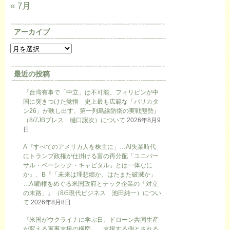
« 7月
アーカイブ
最近の投稿
『台湾有事で「中立」は不可能、フィリピンが中
国に突きつけた覚悟 史上最も広範な「バリカタ
ン26」が映し出す、第一列島線防衛の実戦態勢』
（8/7JBプレス 樋口譲次）について
2026年8月9
日
A『すべてのアメリカ人を株主に」…AI失業時代
にトランプ政権が仕掛ける富の再分配「ユニバー
サル・ベーシック・キャピタル」とは一体なに
か』、B『「未来は理想郷か、はたまた破滅か」
…AI覇権をめぐる米国政府とテック企業の「対立
の末路」』（8/5現代ビジネス 池田純一）につい
て
2026年8月8日
『米国がウクライナに学ぶ日、ドローン共同生産
が変える軍事支援の構図 支援する側とされる