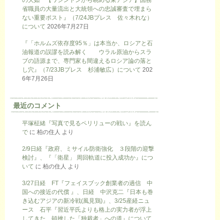
の欠如 【ワシントンから眺める東アジア】国務
省職員の大量流出と大統領への忠誠審査で埋まら
ない重要ポスト』（7/24JBプレス 佐々木れな）
について
2026年7月27日
『「ホルムズ依存度95％」は本当か、ロシアと石
油報道の誤謬を読み解く ウラル原油からスラ
ブの語源まで、専門家も間違えるロシア論の落と
し穴』（7/23JBプレス 杉浦敏広）について
202
6年7月26日
最近のコメント
平塚柾緒『写真で見るペリリューの戦い』を読ん
で
に
柏の住人
より
2/9日経『政府、ミサイル防衛強化 ３段階の迎撃
検討』、『「衛星」 周回軌道に投入成功か』につ
いて
に
柏の住人
より
3/27日経 FT『フェイスブック創業者の過信 中
国への接近の代償 』、日経 中沢克二『日本も巻
き込むアジアの新冷戦(風見鶏)』、3/25産経ニュ
ース 石平『習近平氏よりも格上の実力者が浮上
してきた 頓挫した「独裁者」への道』について