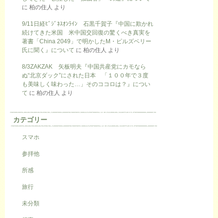
に
柏の住人
より
9/11日経ﾋﾞｼﾞﾈｽｵﾝﾗｲﾝ 石黒千賀子『中国に欺かれ
続けてきた米国 米中国交回復の驚くべき真実を
著書「China 2049」で明かしたM・ピルズベリー
氏に聞く』について
に
柏の住人
より
8/3ZAKZAK 矢板明夫『中国共産党にカモなら
ぬ“北京ダック”にされた日本 「１００年で３度
も美味しく味わった…」そのココロは？』につい
て
に
柏の住人
より
カテゴリー
スマホ
参拝他
所感
旅行
未分類