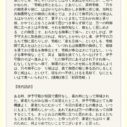
居たりしを、何とぞいふかとしばらく見あはせられしが、こらへ
かねられ、「壱岐は何とおもふ」とありしに、其時壱岐、「只今
の御意承り候に、はばかりながら歎かしき御事に存じ候。当時士
共御鷹野などの御供に出候とては、ささにて御手討になり候はん
もはかりがたく候とて、妻子といとま乞して立わかれ候と承り
候。かやうに上をうとみ候て思ひつき奉らず候ては、万一の時御
用に立べきとは不存候。それを御存知なく、賴もしく思しめさ
るゝとの御意こそ、おろかなる御事にて候へ」といひしかば、伊
予守大きに気色損じければ、何がしとかやいひし者、伊予守の刀
もちて惻に居たりしが、壱岐に「座を立候へ」といひしを、壱岐
聞て其人をはたとにらみ、「いづれもは御鷹野の御供して、猪猿
を逐てかけ迴るを御奉公とす。壱岐が奉公はさにてはなし。いら
ざる事申候な」とて、其まゝ脇指を抜てうしろへなげすて、伊予
守殿のそばへ進みより、「ただ御手討にあそばされ下され候へ。
むなしくながらへ候て、御運のおとろへさせ給ふを見候はんより
は、只今御手にかゝり候はば、責て御恩の報じ奉る志のしるしと
存じ候はん」といひて、頭をのべ平伏しけるを見給て、なにとも
いはで奥へいられけり。(後略)(巻三「杉田壱岐」)
【現代語訳】
ある時、伊予守殿が領国で鷹狩をし、暮れ時になって帰城され
た。家老たちがみな揃って出迎えたところ、伊予守殿はとても御
機嫌よく、家老たちにむかって「今日の若者どもの働きは、いつ
にもまして素晴らしかった。あれであれば万一の事があって出陣
するとしても、きっとお上の御用に立つと思われる。おまえたち
もこれを喜んでもらいたい」と仰ったので、家老たちはロ々 家
のために、何よりめでたいことでございます」と言った。