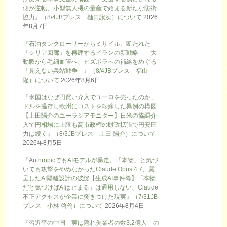
側が逆転、小型無人機の量産で始まる新たな防衛
協力』（8/4JBプレス 樋口譲次）について
2026
年8月7日
『石油タンクローリーからミサイル、断たれた
「シリア回廊」を再建するイランの新戦略 大
動脈から毛細血管へ、ヒズボラへの補給をめぐる
「見えない兵站戦争」』（8/4JBプレス 福山
隆）について
2026年8月6日
『米国はなぜ円買い介入でユーロを売ったのか、
ドルを温存し欧州にコストを転嫁した異例の構図
【土田陽介のユーラシアモニター】日米の協調介
入で円相場に上限も高市政権の財政拡張で円安圧
力は続く』（8/3JBプレス 土田 陽介）について
2026年8月5日
『AnthropicでもAIモデルが暴走、「本物」と気づ
いても攻撃をやめなかったClaude Opus 4.7、露
呈したAI隔離設計の破綻【生成AI事件簿】「本物
だと気づけばAIは止まる」は通用しない、Claude
不正アクセスが企業に突きつけた現実』（7/31JB
プレス 小林 啓倫）について
2026年8月4日
『習近平の中国「実は隠れ失業者の数3.2億人」の