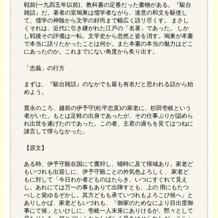
戦前(一九四五年以前)、教科書の定番だった書物がある。『駿台
雑話』だ。著者の室鳩巣は儒学者ながら、達意の和文を駆使し
て、儒学の神髄から文学の好尚まで幅広く語リ尽くす。 まさし
くそれは、近代に引き継がれた江戸の「名著」であった。 しか
し戦後その評価は一転。文学史から忽然と姿を消す。鳩巣が本書
で本当に語リたかったことは何か。また本書の本当の魅力はどこ
にあったのか。これまでにない角度から炙り出す。
「忠義」の行方
まずは、『駿台雑話』のなかでも最も有名だと思われる話から始
めよう。
寛永のころ、越前の伊予守(松平忠直)の家老に、杉田壱岐という
者がいた。もとは足軽の出身であったが、その仕事ぶりが認めら
れ出世を遂げたのであった。この者、主君の過ちを見てはつねに
諌言して憚らなかった。
【原文】
ある時、伊予守殿在国にて鷹狩し、晡時に及て帰城あり。家老ど
もいづれも出迎しに、伊予守殿ことの外気色よろしく、 家老ど
もに対して「今日わか者どものはたらき、いつにすぐれて見え
し。あれにては万一の事もありて出陣すとも、上の 用にもたつ
べしと覚ゆるぞかし。其方どもも承ていづれもよろこび候へ」と
ありしかば、家老どもいづれも、「御家のためなにより目出度御
事にて候」といひしに、
壱岐
一人末座にありけるが、黙々として