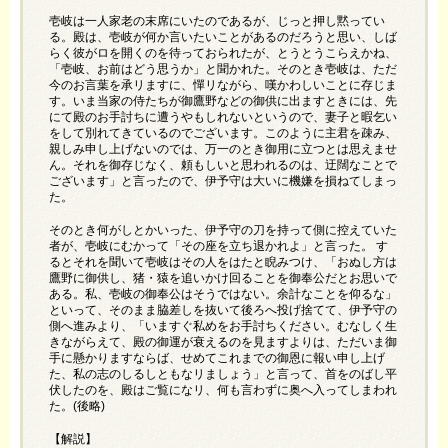
壱岐は一人家老の末席にいたのであるが、じっと押し黙ってい
る。殿は、壱岐が何か言いたいことがあるのだろうと思い、しば
らく彼がロを開くのを待っておられたが、とうとうこらえかね、
「壱岐、お前はどう思うか」と聞かれた。そのとき壱岐は、ただ
今のお言葉を承リますに、憚リながら、嘆かわしいことに存じま
す。いま当家の侍たちが御鷹野などの御供に出ますときには、先
にて殿のお手討ちに遭うやもしれないというので、妻子と暇乞い
をして別れてきているのでございます。このように主君を疎み、
親しみ申し上げないのでは、万一のとき御用に立つとは思えませ
ん。それを御存じなく、頼もしいと思われるのは、迂闊なことで
ございます」と言ったので、伊予守は大いに機嫌を損ねてしまっ
た。
そのとき何がしとかいった、伊予守の刀を持って側に控えていた
者が、壱岐にむかって「その座を立ち退かれよ」と言った。 す
るとそれを聞いて壱岐はその人をはたと睨みつけ、「おぬし方は
鷹野に御供し、猪・猿を追いかけ回ることを御奉公だとお思いで
ある。私、壱岐の御奉公はそうではない。余計なことを仰るな」
といって、そのまま脇差しを抜いて後ろへ投げ捨てて、伊予守の
側へ進みより、「いますぐ私めをお手討ちください。むなしく生
きながらえて、殿の御運が衰えるのを見ますよりは、ただいま御
手に懸かりますならば、せめてこれまでの御恩に報い申し上げ
た、私の志のしるしともなリましょう」と言って、首をのばし平
伏したのを、殿はご覧になリ、何も言わずに奥へ入ってしまわれ
た。(後略)
【解説】