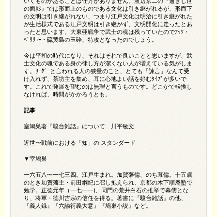
いくものがあることは仕方がありません。渡辺京二の『逝きし世
の面影』では形而上のものである文化は引き継がれるが、形而下
の文明は引き継がれない、つまり江戸文化は明治に引き継がれた
が生活様式である江戸文明は引き継がず、文明開化に走ったとあ
ったと思います。大東亜戦争で武士の魂は残っていたのでｱｯﾂ・
ﾍﾟﾘﾘｭｰ・硫黄島の玉砕、特攻となったのでしょう。
今は平和の時代になり、それはそれで良いことと思いますが、武
士文化の魂である身の律し方が潔くない人が増えている気がしま
す。ﾘｰﾀﾞｰと言われる人の狭量のこと、とても「諌言」なんて受
け入れず、茶坊主を集め、耳に心地よい話を好むﾀｲﾌﾟが多いで
す。これで発展を望むのは無理と言うものです。どこかで転換し
なければ、時間がかかろうとも。
記事
室鳩巣著『駿台雑話』について 川平敏文
近世〜戦前における「知」の スタンダード
▼室鳩巣
一六五八〜一七三四。江戸生まれ。加賀藩儒、のち幕儒。十五歳
のとき加賀藩主・前田綱紀に召し抱えられ、京都の木下順庵塾で
勉学。正德元年（一七一一)、同門の荒井白石の推挙で幕儒とな
り、将軍・德川吉宗の信任を得る。著書に『駿台雑話』の他、
『義人録』『六諭衍義大意』『鳩巣小説』など。