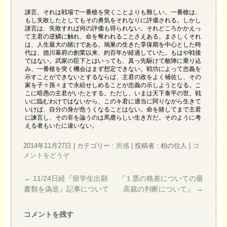
諌言。それは戦場で一番槍を突くことよりも難しい。一番槍は、
もし失敗したとしてもその勇気をそれなりに評価される。しかし
諌言は、失敗すれば何の評価も得られない。それどころかかえっ
て主君の逆鱗に触れ、命を奪われることさえある。まさしくそれ
は、人生最大の賭けである。鳩巣の生きた享保期を中心とした時
代は、徳川幕府の創業以来、約百年が経過していた。もはや戦後
ではない。武家の臣下とはいっても、真っ先駆けて敵陣に乗り込
み、一番槍を突く機会はまず想定できない。戦功によって忠義を
示すことができないとするならば、主君の政をよく補佐し、その
家を子々孫々まで永続せしめることが忠義の示しようとなる。こ
こに暗愚の主君がいたとする。ただし、いまは天下泰平の世。戦
いに臨むわけではないから、このキ君に適当に阿りながら生きて
いけば、自分の身が危うくなることはない。命を賭してまで主君
に諫言し、その非を論うのは馬鹿らしい生き方だ。そのように考
える者もいたに違いない。
2014年11月27日
|
カテゴリー :
所感
|
投稿者 : 柏の住人
|
コ
メントをどうぞ
←
11/24日経『留学生出願
『１票の格差についての最
書類を偽造』記事について
高裁の判断について』
→
コメントを残す