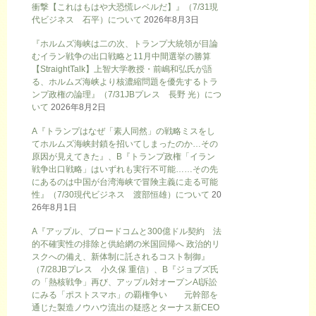
衝撃【これはもはや大恐慌レベルだ】』（7/31現
代ビジネス 石平）について
2026年8月3日
『ホルムズ海峡は二の次、トランプ大統領が目論
むイラン戦争の出口戦略と11月中間選挙の勝算
【StraightTalk】上智大学教授・前嶋和弘氏が語
る、ホルムズ海峡より核濃縮問題を優先するトラ
ンプ政権の論理』（7/31JBプレス 長野 光）につ
いて
2026年8月2日
A『トランプはなぜ「素人同然」の戦略ミスをし
てホルムズ海峡封鎖を招いてしまったのか…その
原因が見えてきた』、B『トランプ政権「イラン
戦争出口戦略」はいずれも実行不可能……その先
にあるのは中国が台湾海峡で冒険主義に走る可能
性』（7/30現代ビジネス 渡部恒雄）について
20
26年8月1日
A『アップル、ブロードコムと300億ドル契約 法
的不確実性の排除と供給網の米国回帰へ 政治的リ
スクへの備え、新体制に託されるコスト制御』
（7/28JBプレス 小久保 重信）、B『ジョブズ氏
の「熱核戦争」再び、アップル対オープンAI訴訟
にみる「ポストスマホ」の覇権争い 元幹部を
通じた製造ノウハウ流出の疑惑とターナス新CEO