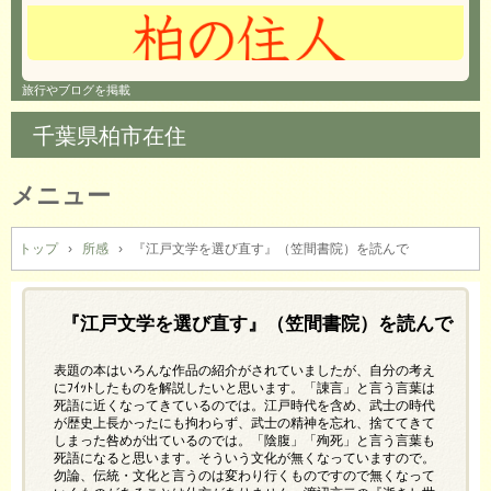
旅行やブログを掲載
千葉県柏市在住
メニュー
コ
ン
トップ
›
所感
›
『江戸文学を選び直す』（笠間書院）を読んで
テ
ン
ツ
『江戸文学を選び直す』（笠間書院）を読んで
へ
ス
表題の本はいろんな作品の紹介がされていましたが、自分の考え
キ
にﾌｲｯﾄしたものを解説したいと思います。「諌言」と言う言葉は
死語に近くなってきているのでは。江戸時代を含め、武士の時代
ッ
が歴史上長かったにも拘わらず、武士の精神を忘れ、捨ててきて
プ
しまった咎めが出ているのでは。「陰腹」「殉死」と言う言葉も
死語になると思います。そういう文化が無くなっていますので。
勿論、伝統・文化と言うのは変わり行くものですので無くなって