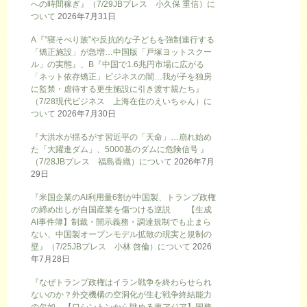
への時間稼ぎ』（7/29JBプレス 小久保 重信）に
ついて
2026年7月31日
A『”寝そべり族”や反抗的な子どもを強制連行する
「矯正施設」が急増…中国版「戸塚ヨットスクー
ル」の実態』、B『中国で1.6兆円市場に広がる
「ネット依存矯正」ビジネスの闇…我が子を独房
に監禁・虐待する更生施設に引き渡す親たち』
（7/28現代ビジネス 上海在住のえいちゃん）に
ついて
2026年7月30日
『大洪水が揺るがす習近平の「天命」…崩れ始め
た「大躍進ダム」、5000基のダムに危険信号 』
（7/28JBプレス 福島香織）について
2026年7月
29日
『米国企業のAI利用量6割が中国製、トランプ政権
の締め出しが自国産業を傷つける逆説 【生成
AI事件簿】制裁・開示義務・調達規制でも止まら
ない、中国製オープンモデル拡散の現実と規制の
壁』（7/25JBプレス 小林 啓倫）について
2026
年7月28日
『なぜトランプ政権はイラン戦争を終わらせられ
ないのか？外交機構の空洞化が生む戦争終結能力