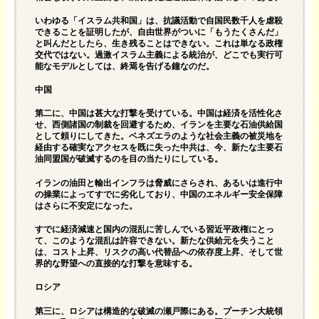
いわゆる「イスラム共和国」は、抗議活動で自国民数千人を虐殺
できることを証明したが、自由世界がついに「もうたくさんだ」
と叫んだとしたら、生き残ることはできない。これは単なる政権
交代ではない。過激イスラム主義による統治が、どこでも実行可
能なモデルとしては、終焉を告げる鐘なのだ。
中国
第二に、中国は甚大な打撃を受けている。中国は経済を活性化さ
せ、西側諸国の制裁を回避するため、イランを主要な石油供給国
として頼りにしてきた。ベネズエラのような社会主義の被災地を
経由する確実なアクセスを既に失った中共は、今、新たな主要石
油同盟国が破滅するのを目の当たりにしている。
イランの油田と輸出インフラは脅威にさらされ、あるいは進行中
の操業によってすでに劣化しており、中国のエネルギー安全保障
はさらに不安定になった。
すでに経済減速と国内の混乱に苦しんでいる習近平政権にとっ
て、このような混乱は許容できない。新たな供給元を失うこと
は、コスト上昇、リスクの高い代替品への依存度上昇、そして世
界的な野望への直接的な打撃を意味する。
ロシア
第三に、ロシアは構造的な破滅の瀬戸際にある。プーチン大統領