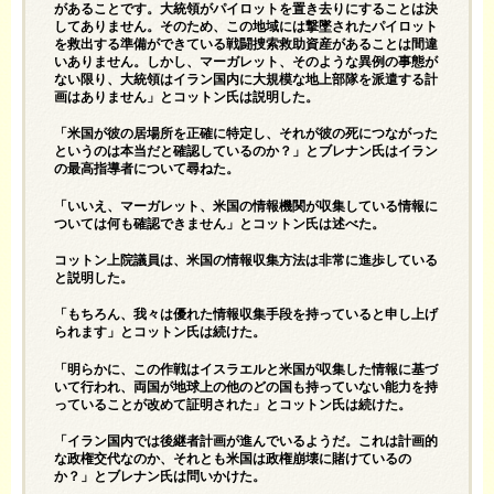
があることです。大統領がパイロットを置き去りにすることは決
してありません。そのため、この地域には撃墜されたパイロット
を救出する準備ができている戦闘捜索救助資産があることは間違
いありません。しかし、マーガレット、そのような異例の事態が
ない限り、大統領はイラン国内に大規模な地上部隊を派遣する計
画はありません」とコットン氏は説明した。
「米国が彼の居場所を正確に特定し、それが彼の死につながった
というのは本当だと確認しているのか？」とブレナン氏はイラン
の最高指導者について尋ねた。
「いいえ、マーガレット、米国の情報機関が収集している情報に
ついては何も確認できません」とコットン氏は述べた。
コットン上院議員は、米国の情報収集方法は非常に進歩している
と説明した。
「もちろん、我々は優れた情報収集手段を持っていると申し上げ
られます」とコットン氏は続けた。
「明らかに、この作戦はイスラエルと米国が収集した情報に基づ
いて行われ、両国が地球上の他のどの国も持っていない能力を持
っていることが改めて証明された」とコットン氏は続けた。
「イラン国内では後継者計画が進んでいるようだ。これは計画的
な政権交代なのか、それとも米国は政権崩壊に賭けているの
か？」とブレナン氏は問いかけた。