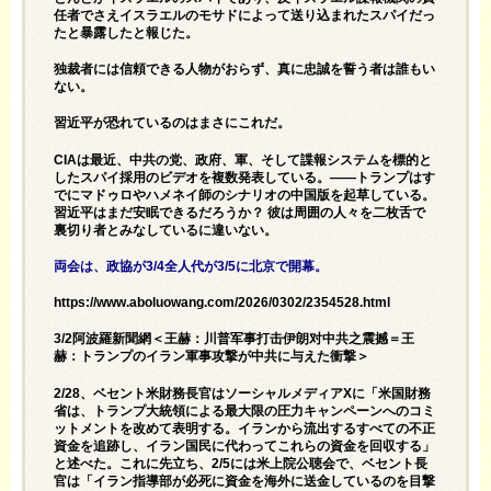
任者でさえイスラエルのモサドによって送り込まれたスパイだっ
たと暴露したと報じた。
独裁者には信頼できる人物がおらず、真に忠誠を誓う者は誰もい
ない。
習近平が恐れているのはまさにこれだ。
CIAは最近、中共の党、政府、軍、そして諜報システムを標的と
したスパイ採用のビデオを複数発表している。――トランプはす
でにマドゥロやハメネイ師のシナリオの中国版を起草している。
習近平はまだ安眠できるだろうか？ 彼は周囲の人々を二枚舌で
裏切り者とみなしているに違いない。
両会は、政協が3/4全人代が3/5に北京で開幕。
https://www.aboluowang.com/2026/0302/2354528.html
3/2阿波羅新聞網＜王赫：川普军事打击伊朗对中共之震撼＝王
赫：トランプのイラン軍事攻撃が中共に与えた衝撃＞
2/28、ベセント米財務長官はソーシャルメディアXに「米国財務
省は、トランプ大統領による最大限の圧力キャンペーンへのコミ
ットメントを改めて表明する。イランから流出するすべての不正
資金を追跡し、イラン国民に代わってこれらの資金を回収する」
と述べた。これに先立ち、2/5には米上院公聴会で、ベセント長
官は「イラン指導部が必死に資金を海外に送金しているのを目撃