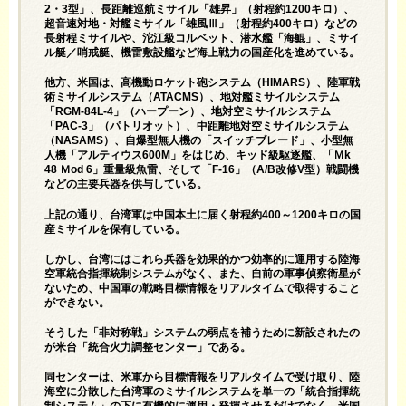
2・3型」、長距離巡航ミサイル「雄昇」（射程約1200キロ）、
超音速対地・対艦ミサイル「雄風Ⅲ」（射程約400キロ）などの
長射程ミサイルや、沱江級コルベット、潜水艦「海鯤」、ミサイ
ル艇／哨戒艇、機雷敷設艦など海上戦力の国産化を進めている。
他方、米国は、高機動ロケット砲システム（HIMARS）、陸軍戦
術ミサイルシステム（ATACMS）、地対艦ミサイルシステム
「RGM-84L-4」（ハープーン）、地対空ミサイルシステム
「PAC-3」（パトリオット）、中距離地対空ミサイルシステム
（NASAMS）、自爆型無人機の「スイッチブレード」、小型無
人機「アルティウス600M」をはじめ、キッド級駆逐艦、「Ｍk
48 Ｍod 6」重量級魚雷、そして「F-16」（A/B改修V型）戦闘機
などの主要兵器を供与している。
上記の通り、台湾軍は中国本土に届く射程約400～1200キロの国
産ミサイルを保有している。
しかし、台湾にはこれら兵器を効果的かつ効率的に運用する陸海
空軍統合指揮統制システムがなく、また、自前の軍事偵察衛星が
ないため、中国軍の戦略目標情報をリアルタイムで取得すること
ができない。
そうした「非対称戦」システムの弱点を補うために新設されたの
が米台「統合火力調整センター」である。
同センターは、米軍から目標情報をリアルタイムで受け取り、陸
海空に分散した台湾軍のミサイルシステムを単一の「統合指揮統