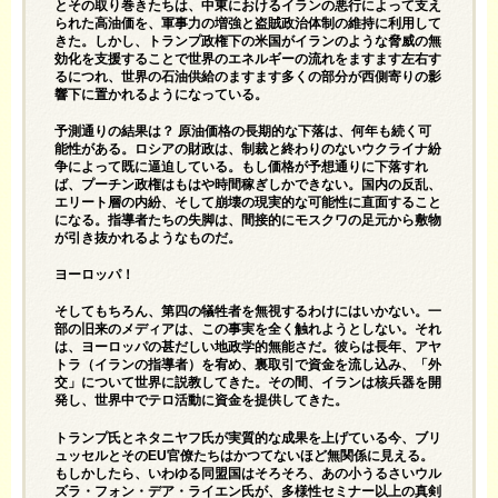
とその取り巻きたちは、中東におけるイランの悪行によって支え
られた高油価を、軍事力の増強と盗賊政治体制の維持に利用して
きた。しかし、トランプ政権下の米国がイランのような脅威の無
効化を支援することで世界のエネルギーの流れをますます左右す
るにつれ、世界の石油供給のますます多くの部分が西側寄りの影
響下に置かれるようになっている。
予測通りの結果は？ 原油価格の長期的な下落は、何年も続く可
能性がある。ロシアの財政は、制裁と終わりのないウクライナ紛
争によって既に逼迫している。もし価格が予想通りに下落すれ
ば、プーチン政権はもはや時間稼ぎしかできない。国内の反乱、
エリート層の内紛、そして崩壊の現実的な可能性に直面すること
になる。指導者たちの失脚は、間接的にモスクワの足元から敷物
が引き抜かれるようなものだ。
ヨーロッパ！
そしてもちろん、第四の犠牲者を無視するわけにはいかない。一
部の旧来のメディアは、この事実を全く触れようとしない。それ
は、ヨーロッパの甚だしい地政学的無能さだ。彼らは長年、アヤ
トラ（イランの指導者）を宥め、裏取引で資金を流し込み、「外
交」について世界に説教してきた。その間、イランは核兵器を開
発し、世界中でテロ活動に資金を提供してきた。
トランプ氏とネタニヤフ氏が実質的な成果を上げている今、ブリ
ュッセルとそのEU官僚たちはかつてないほど無関係に見える。
もしかしたら、いわゆる同盟国はそろそろ、あの小うるさいウル
ズラ・フォン・デア・ライエン氏が、多様性セミナー以上の真剣