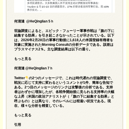
何清漣 @HeQinglian 5ｈ
世論調査によると、エピック・フューリー軍事作戦は「旗の下に
結集する効果」を引き起こさなかったことが示されている。以下
は、2026年2月28日の軍事行動後に1,618人の米国登録有権者を
対象に実施されたMorning Consultの分析データである。誤差は
プラスマイナス2％。主な調査結果は以下の通り。
もっと見る
何清漣 @HeQinglian 7ｈ
Twitter
の2つのメッセージで、これは時代遅れの世論調査で、
戦況に応じて支持に変わるというコメントが1件、簡単な告知で
ある。2つ目のメッセージのリンクは攻撃後の分析である。支持
者はわずかに増加したが、各戦争開始後に見られる支持率の大幅
な上昇（米国の政治アナリストが（「旗の下に結集する効果」と
呼ぶもの）とは異なり、そのレベルには程遠い状況である。現
在、様々な分析を精査している。
もっと見る
引用