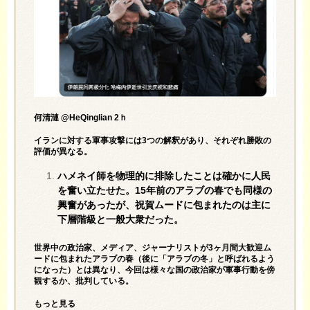
何清漣 @HeQinglian 2ｈ
イランに対する軍事攻撃には3つの解釈があり、それぞれ勝敗の
評価が異なる。
ハメネイ師を物理的に排除したことは確かに人民
を奮い立たせた。15年前のアラブの春でも同様の
興奮があったが、祝賀ムードに包まれたのは主に
下層階級と一般大衆だった。
世界中の政治家、メディア、ジャーナリストが3ヶ月間大歓迎ム
ードに包まれたアラブの春（後に「アラブの冬」と呼ばれるよう
になった）とは異なり、今回は様々な国の政治家が軍事行動を傍
観するか、批判している。
もっと見る