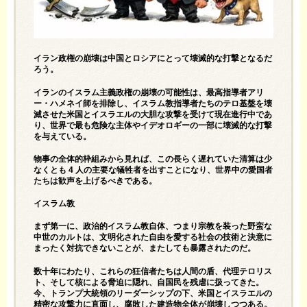
イラン政権の崩壊は中国とロシアにとって壊滅的な打撃となるだ
ろう。
イランのイスラム主義政権の崩壊の可能性は、最高指導者アリ
ー・ハメネイ師を排除し、イスラム教指導者たちのテロ基盤を壊
滅させた米国とイスラエルの大胆な攻撃を受けて現在進行中であ
り、世界で最も危険な主体やイデオロギーの一部に壊滅的な打撃
を与えている。
物事の全体的枠組みから見れば、この長らく遅れていた清算は少
なくとも 4 人の主要な犠牲者を出すことになり、世界中の愛国者
たちは歓声を上げるべきである。
イスラム教
まず第一に、政治的イスラム教自体、つまり宗教を装った野蛮な
中世のカルトは、文明化された自由を愛する社会の技術と決意に
まったく対抗できないことが、またしても暴露されたのだ。
数十年にわたり、これらの狂信者たちは人間の盾、代理テロリス
ト、そして核による脅迫に隠れ、自国民を残虐に扱ってきた。
今、トランプ大統領のリーダーシップの下、米国とイスラエルの
精密な攻撃力に直面し、腐敗した建造物全体が崩壊しつつある。