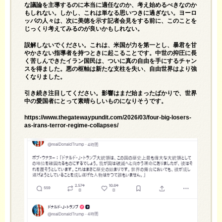
な議論を主導するのに本当に適任なのか、考え始めるべきなのか
もしれない。しかし、これは単なる思いつきに過ぎない。ヨーロ
ッパの人々は、次に美徳を示す記者会見をする前に、このことを
じっくり考えてみるのが良いかもしれない。
誤解しないでください。これは、米国が力を第一とし、暴君を甘
やかさない指導者を持つときに起こることです。中世の抑圧に長
く苦しんできたイラン国民は、ついに真の自由を手にするチャン
スを得ました。悪の枢軸は新たな支柱を失い、自由世界はより強
くなりました。
引き続き注目してください。影響はまだ始まったばかりで、世界
中の愛国者にとって素晴らしいものになりそうです。
https://www.thegatewaypundit.com/2026/03/four-big-losers-
as-irans-terror-regime-collapses/