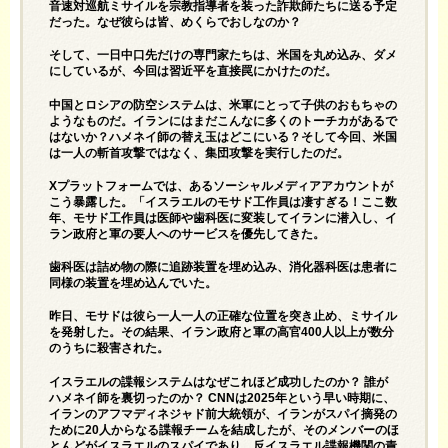
音速対巡航ミサイルを宗教指導者を装った詐欺師たちに送る予定
だった。なぜ彼らは皆、めくらでおしなのか？
そして、一日中口先だけの専門家たちは、米国を丸め込み、ダメ
にしているが、今回は習近平を直接罠にかけたのだ。
中国とロシアの防空システムは、米軍にとって子供のおもちゃの
ようなものだ。イランにはまだこんなに多くのトーチカがあるで
はないか？ハメネイ師の替え玉はどこにいる？そして今回、米国
は一人の斬首攻撃ではなく、集団攻撃を実行したのだ。
Xプラットフォームでは、あるソーシャルメディアアカウントが
こう暴露した。「イスラエルのモサド工作員は凄すぎる！ここ数
年、モサド工作員は医師や歯科医に変装してイランに潜入し、イ
ラン政府と軍の要人へのサービスを優先してきた。
歯科医は詰め物の際に追跡装置を埋め込み、消化器科医は患者に
同様の装置を埋め込んでいた。
昨日、モサドは彼ら一人一人の正確な位置を突き止め、ミサイル
を発射した。その結果、イラン政府と軍の高官400人以上が数分
のうちに殺害された。
イスラエルの諜報システムはなぜこれほど成功したのか？ 誰が
ハメネイ師を裏切ったのか？ CNNは2025年という早い時期に、
イランのアフマディネジャド前大統領が、イランがスパイ摘発の
ために20人からなる諜報チームを結成したが、そのメンバーのほ
とんどがイスラエルのスパイであり、反イスラエル諜報機関の責