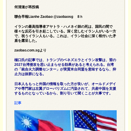
何清漣が再投稿
聯合早報Lianhe Zaobao @zaobaosg 8ｈ
イランの最高指導者アヤトラ・ハメネイ師の死は、国民の間で
様々な反応を引き起こしている。深く悲しむイラン人がいる一方
で、祝うイラン人もいる。これは、イラン社会に深く根付いた矛
盾を露呈した。
zaobao.com.sgより
樋口氏の記事では、トランプのベネズエラとイラン攻撃は、習の
2027台湾侵攻を思い止まらせる効果があると考えられる。台湾
の「統合火力調整センター」が実質米台同盟を意味するなら、抑
止力は抜群になる。
日本人ももっと外国の情報を取った方が良いが、オールドメデイ
アや専門家は左翼グローバリズムに汚染されて、共産中国を支援
するものとなっているから、割り引いて聞くことが大事です。
記事