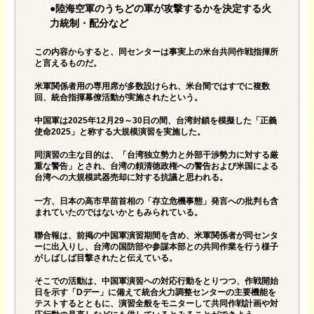
●陸海空軍のうちどの軍が攻撃するかを決定する火
力統制・配分など
この内容からすると、同センターは事実上の米台共同作戦指揮所
と言えるものだ。
米軍関係者用の専用席が多数設けられ、米台間ではすでに複数
回、統合指揮幕僚活動が実施されたという。
中国軍は2025年12月29～30日の間、台湾封鎖を模擬した「正義
使命2025」と称する大規模演習を実施した。
同演習の主な目的は、「台湾独立勢力と外部干渉勢力に対する厳
重な警告」とされ、台湾の頼清徳政権への警告および米国による
台湾への大規模武器売却に対する抗議と思われる。
一方、日本の高市早苗首相の「存立危機事態」発言への批判も含
まれていたのではないかともみられている。
聯合報は、前掲の中国軍演習期間を含め、米軍関係者が同センタ
ーに出入りし、台湾の国防部や参謀本部との共同作業を行う様子
がしばしば目撃されたと伝えている。
そこでの活動は、中国軍演習への対応行動をとりつつ、作戦開始
日を示す「Dデー」に備えて統合火力調整センターの主要機能を
テストするとともに、演習全般をモニターして共同作戦計画や対