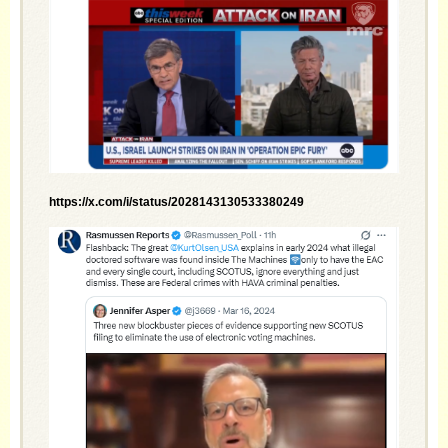
https://x.com/i/status/2028143130533380249