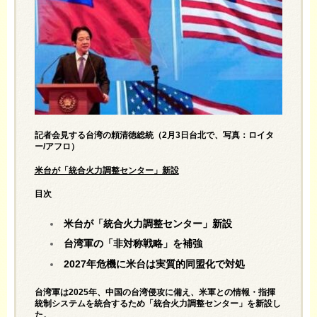
記者会見する台湾の頼清徳総統（2月3日台北で、写真：ロイタ
ー/アフロ）
米台が「統合火力調整センター」新設
目次
米台が「統合火力調整センター」新設
台湾軍の「非対称戦略」を補強
2027年危機に米台は実質的同盟化で対処
台湾軍は2025年、中国の台湾侵攻に備え、米軍との情報・指揮
統制システムを統合するため「統合火力調整センター」を新設し
た。