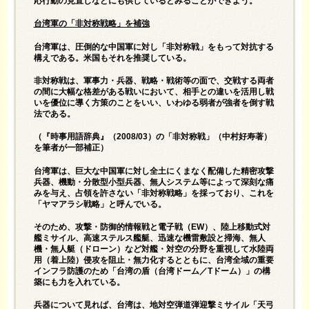
応行動の見直しなどにも供しているとみることができよう。
台湾軍の「非対称戦略」を補強
台湾軍は、圧倒的な中国軍に対し「非対称戦」をもって対抗する
構えである。米国もそれを推奨している。
非対称戦は、軍事力・兵器、戦略・戦術等の面で、交戦する両者
の間に大幅な格差がある戦いにおいて、相手との違いを活用し戦
いを優位に導く方策のことをいい、いわゆる弱者が強者を倒す戦
法である。
（『時事用語辞典』（2008/03）の「非対称戦」（中村好寿著）
を筆者が一部補正）
台湾軍は、巨大な中国軍に対し全土にくまなく配備した精密攻撃
兵器、機動・分散型小型兵器、無人システム等によって深刻な痛
みを与え、占領を許さない「非対称戦略」を採っており、これを
「ヤマアラシ戦略」と呼んでいる。
そのため、攻撃・防御的情報戦と電子戦（EW）、陸上移動式対
艦ミサイル、高速ステルス艦艇、迅速な機雷敷設と掃海、無人
機・無人艇（ドローン）など対艦・対空の分野を重視して水陸両
用（着上陸）侵攻を阻止・無力化するとともに、台湾全域の重要
インフラ防護のため「台湾の盾（台湾ドーム／Tドーム）」の構
築にも力を入れている。
兵器について見れば、台湾は、地対空弾道弾迎撃ミサイル「天弓