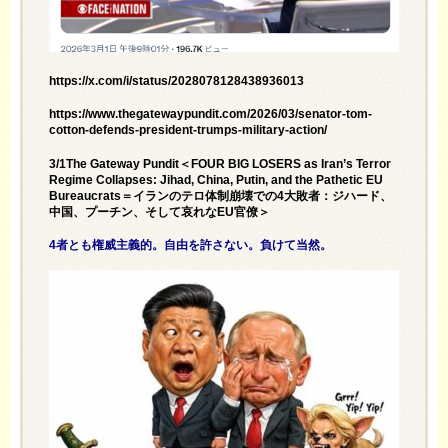
https://x.com/i/status/2028078128438936013
https://www.thegatewaypundit.com/2026/03/senator-tom-
cotton-defends-president-trumps-military-action/
3/1The Gateway Pundit＜FOUR BIG LOSERS as Iran’s Terror
Regime Collapses: Jihad, China, Putin, and the Pathetic EU
Bureaucrats＝イランのテロ体制崩壊での4大敗者：ジハード、
中国、プーチン、そして哀れなEU官僚＞
4者とも権威主義的。自由を許さない。負けて当然。