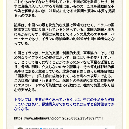
これかあれかでないと主張している。中国が軍を派遣したり、紛
争に直接介入したりする可能性は低いものの、これを受動的な不
作為と解釈するのは、21世紀における大国間の競争の本質を見誤
るものである。
記事は、中国への最も決定的な支援は戦場ではなく、イランの国
家収支に明確に反映されていると述べている。米国の制裁と圧力
にもかかわらず、中国は依然としてイランの最大のエネルギーパ
ートナーであり、イランの原油輸出の約90%が中国の輸出先とな
っている。
中国とイランは、外交的支援、制度的支援、軍事協力、そして経
済的なライフラインの提供において、既に互いを必要としてい
る。どうして遠くに行くことができるのか？なぜ軍艦を派遣した
り、脅威に明確に介入しないのか？記事は、その答えは戦略的優
先事項にあると主張している。北京の最も差し迫った戦略目標は
「国家統一」（民主的に統治されている台湾への攻撃）である。
この目標が達成されるまでは、米国との全面的な対立に時期尚早
にエスカレートする可能性のある行動には、極めて慎重に取り組
む必要がある。
トランプは、中共がそう思っているうちに、中共の手足をもぎ取
っていけば良い。原油購入ができなくなれば自ずと台湾侵攻でき
なくなる。
https://www.aboluowang.com/2026/0302/2354369.html