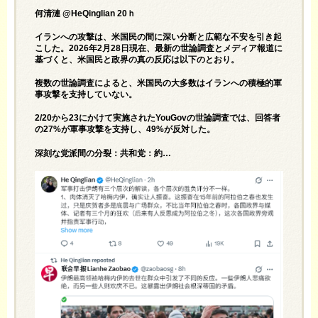
何清漣 @HeQinglian 20ｈ
イランへの攻撃は、米国民の間に深い分断と広範な不安を引き起
こした。2026年2月28日現在、最新の世論調査とメディア報道に
基づくと、米国民と政界の真の反応は以下のとおり。
複数の世論調査によると、米国民の大多数はイランへの積極的軍
事攻撃を支持していない。
2/20から23にかけて実施されたYouGovの世論調査では、回答者
の27%が軍事攻撃を支持し、49%が反対した。
深刻な党派間の分裂：共和党：約…