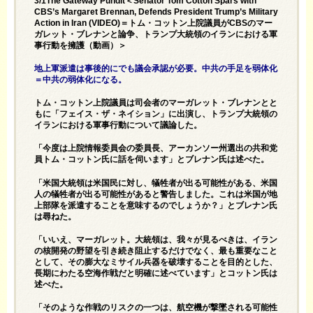
3/1The Gateway Pundit＜Senator Tom Cotton Spars with
CBS’s Margaret Brennan, Defends President Trump’s Military
Action in Iran (VIDEO)＝トム・コットン上院議員がCBSのマー
ガレット・ブレナンと論争、トランプ大統領のイランにおける軍
事行動を擁護（動画）＞
地上軍派遣は事後的にでも議会承認が必要。中共の手足を弱体化
＝中共の弱体化になる。
トム・コットン上院議員は司会者のマーガレット・ブレナンとと
もに「フェイス・ザ・ネイション
」に出演し、トランプ大統領の
イランにおける軍事行動について議論した。
「今度は上院情報委員会の委員長、アーカンソー州選出の共和党
員トム・コットン氏に話を伺います」とブレナン氏は述べた。
「米国大統領は米国民に対し、犠牲者が出る可能性がある、米国
人の犠牲者が出る可能性があると警告しました。これは米国が地
上部隊を派遣することを意味するのでしょうか？」とブレナン氏
は尋ねた。
「いいえ、マーガレット。大統領は、我々が見るべきは、イラン
の核開発の野望を引き続き阻止するだけでなく、最も重要なこと
として、その膨大なミサイル兵器を破壊することを目的とした、
長期にわたる空海作戦だと明確に述べています」とコットン氏は
述べた。
「そのような作戦のリスクの一つは、航空機が撃墜される可能性