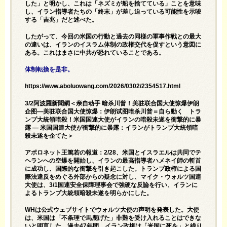
した」と明かし、これは「ネズミが船を捨てている」ことを意味
し、イラン指導者たちの「終末」が差し迫っている可能性を示唆
する「吉兆」だと述べた。
したがって、今回の米国の行動と過去の同様の軍事作戦との最大
の違いは、イランのイスラム体制の政権交代を促すという意図に
ある。これはまさに中共が恐れていることである。
体制転換を是非。
https://www.aboluowang.com/2026/0302/2354517.html
3/2阿波羅新聞網＜亲自动手 暗杀川普！美驻联合国大使惊爆伊朗
企图—美驻联合国大使惊爆：伊朗试图暗杀川普＝自ら動く トラ
ンプ大統領暗殺！米国国連大使がイランの暗殺未遂を衝撃的に暴
露 ― 米国国連大使が衝撃的に暴露：イランがトランプ大統領暗
殺未遂を企てた＞
アポロネット王篤若の報道：2/28、米国とイスラエルは共同でテ
ヘランへの空爆を開始し、イランの最高指導者ハメネイ師の斬首
に成功し、国際的な衝撃を引き起こした。トランプ政権による国
際法違反をめぐる外部からの疑念に対し、マイク・ウォルツ国連
大使は、3/1国連安全保障理事会で強硬な反論を行い、イランに
よるトランプ大統領暗殺未遂を明らかにした。
WHは公式ウェブサイトでウォルツ大使の声明を発表した。大使
は、米国は「不条理で馬鹿げた」非難を受け入れることはできな
いと明言した。過去47年間、イラン政権は「米国に死を」と繰り