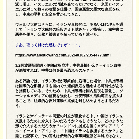
返し唱え、イスラエルの消滅を企てるだけでなく、米国とイスラ
エルに対して数々の攻撃を仕掛け、国連憲章の重大な違反を犯
し、中東の平和と安全を脅かしてきた。
ウォルツ大使はさらに、イランが直接的に、あるいは代理人を通
して「トランプ大統領の暗殺さえも試みた」と指摘し、秘密裏に
悪事を働き、公然と被害者を装っていると述べた。
まあ、取って付けた感じですが・・・。
https://www.aboluowang.com/2026/0302/2354477.html
3/2阿波羅新聞網＜伊朗政权崩溃，中共最怕什么？＝イラン政権
が崩壊すれば、中共は何を最も恐れるのか？＞
ある評論では、イラン政権が最終的に崩壊した場合、中共指導者
は国際的な影響よりも国内での連鎖反応を懸念する可能性がある
と指摘している。そのため、中共指導者は国内監視を強化し、ソ
ーシャルメディアの監視を強化し、公安部隊の活動範囲を拡大す
ることで、組織的な反対運動の兆候を封じ込めようとするだろ
う。
イランと米イスラエル同盟の対立が激化する中、中国はイランを
支援するために介入するのだろうか？もしそうなら、どのような
形で介入するのだろうか？ロンドンに拠点を置くメディア「ミド
ル・イースト・アイ」は、「中国はイランを救援するのか？」と
題した記事で、その答えは伝統的な軍事同盟ほど単純ではなく、