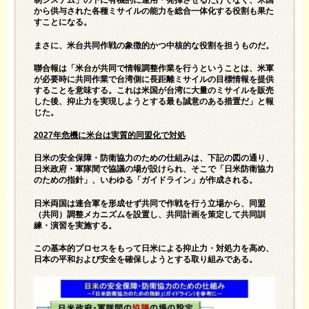
制システム」の下に有機的に運用・発揮させるだけでなく、米国
から供与された各種ミサイルの能力を総合一体化する役割も果た
すことになる。
まさに、米台共同作戦の象徴的かつ中核的な役割を担うものだ。
聯合報は「米台が共同で情報調整作業を行うということは、米軍
が必要時に共同作業で台湾側に長距離ミサイルの目標情報を提供
することを意味する。これは米国が台湾に大量のミサイルを販売
した後、抑止力を実現しようとする最も誠意のある措置だ」と報
じた。
2027
年危機に米台は実質的同盟化で対処
日米の安全保障・防衛協力のための仕組みは、下記の図の通り、
日米政府・軍隊間で協議の場が設けられ、そこで「日米防衛協力
のための指針」、いわゆる「ガイドライン」が作成される。
日米両国は連合軍を形成せず共同で作戦を行う立場から、同盟
（共同）調整メカニズムを設置し、共同計画を策定して共同訓
練・演習を実施する。
この基本的プロセスをもって日米による抑止力・対処力を高め、
日本の平和および安全を確保しようとする取り組みである。