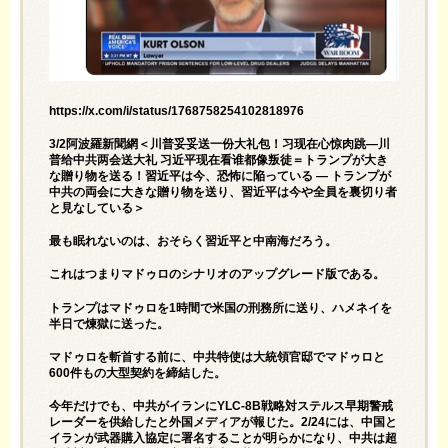
https://x.com/i/status/1768758254102818976
3/2阿波羅新聞網＜川普妥妥送一份大礼包！习现在心惊肉跳—川
普给中共两会送大礼 习近平现在看谁都像叛徒＝トランプが大き
な贈り物を送る！習近平は今、恐怖に陥っている ― トランプが
中共の両会に大きな贈り物を送り、習近平は今や全員を裏切り者
と見なしている＞
最も眠れないのは、おそらく習近平と中南海だろう。
これはつまりマドゥロのシナリオのアップグレード版である。
トランプはマドゥロを1時間で米国の刑務所に送り、ハメネイを
半日で煉獄に送った。
マドゥロを斬首する前に、中共特使は大統領官邸でマドゥロと
600件もの大型契約を締結した。
今年だけでも、中共がイランにYLC-8B戦略対ステルス早期警戒
レーダーを供給したと外国メディアが報じた。2/24には、中国と
イランが武器購入協定に署名することが明らかになり、中共は超