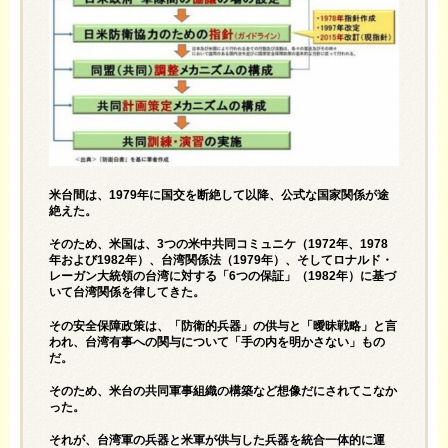
米台間は、1979年に国交を断絶して以降、公式な国家関係が途
絶えた。
そのため、米国は、3つの米中共同コミュニケ（1972年、1978
年および1982年）、台湾関係法（1979年）、そしてロナルド・
レーガン大統領の台湾に対する「6つの保証」（1982年）に基づ
いて台湾関係を律してきた。
その安全保障政策は、「防衛的兵器」の供与と「曖昧戦略」と言
われ、台湾有事への関与について「手の内を明かさない」もの
だ。
そのため、米台の共同軍事組織の構築など想像だにされてこなか
った。
それが、台湾軍の兵器と米軍が供与した兵器を統合一体的に運