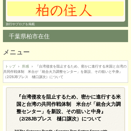
旅行やブログを掲載
千葉県柏市在住
メニュー
コ
ン
トップ
›
所感
›
『台湾侵攻を阻止するため、密かに進行する米国と台湾の
共同作戦体制 米台が「統合火力調整センター」を新設、その狙いと中身』
テ
（2/28JBプレス 樋口譲次）について
ン
ツ
へ
『台湾侵攻を阻止するため、密かに進行する米
ス
キ
国と台湾の共同作戦体制 米台が「統合火力調
ッ
整センター」を新設、その狙いと中身』
プ
（2/28JBプレス 樋口譲次）について