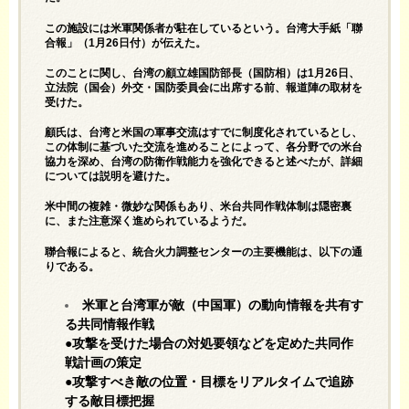
この施設には米軍関係者が駐在しているという。台湾大手紙「聯
合報」（1月26日付）が伝えた。
このことに関し、台湾の顧立雄国防部長（国防相）は1月26日、
立法院（国会）外交・国防委員会に出席する前、報道陣の取材を
受けた。
顧氏は、台湾と米国の軍事交流はすでに制度化されているとし、
この体制に基づいた交流を進めることによって、各分野での米台
協力を深め、台湾の防衛作戦能力を強化できると述べたが、詳細
については説明を避けた。
米中間の複雑・微妙な関係もあり、米台共同作戦体制は隠密裏
に、また注意深く進められているようだ。
聯合報によると、統合火力調整センターの主要機能は、以下の通
りである。
米軍と台湾軍が敵（中国軍）の動向情報を共有す
る共同情報作戦
●攻撃を受けた場合の対処要領などを定めた共同作
戦計画の策定
●攻撃すべき敵の位置・目標をリアルタイムで追跡
する敵目標把握