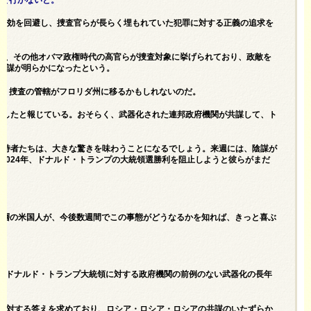
は時効を回避し、捜査官らが長らく埋もれていた犯罪に対する正義の追求を
コミー、その他オバマ政権時代の高官らが捜査対象に挙げられており、政敵を
罪陰謀が明らかになったという。
で、捜査の管轄がフロリダ州に移るかもしれないのだ。
かしたと報じている。おそらく、武器化された連邦政府機関が共謀して、ト
支持者たちは、大きな驚きを味わうことになるでしょう。来週には、陰謀が
2024年、ドナルド・トランプの大統領選勝利を阻止しようと彼らがまだ
持層の米国人が、今後数週間でこの事態がどうなるかを知れば、きっと喜ぶ
し、ドナルド・トランプ大統領に対する政府機関の前例のない武器化の長年
化に対する答えを求めており、ロシア・ロシア・ロシアの共謀のいたずらか