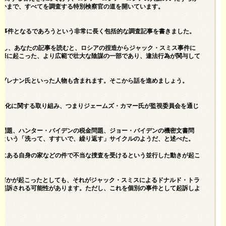
与えたかまで、すべてを調査する特別検察官の道を開いています。
陰謀事件となるであろうという非常に長く包括的な調査記事を書きました。
しかし、あなたの記事を読むと、ロシアの捏造からジャック・スミス事件に
実際に起こった、より広範で壮大な陰謀の一部であり、違法行為が関与して
、ブレナン氏といった人物も含まれます。そこから話を進めましょう。
兵器化に関する取り組み、つまりジェームズ・カマー氏が監視委員会を通じ
ル問題、ハンター・バイデンの税金問題、ジョー・バイデンの機密文書問
るという「洗って、すすいで、繰り返す」サイクルのようだ、と述べた。
ゴにある自身の家などの件で不当な捜査を受けるという並行した動きが起こ
に何かが起こったとしても、それがジャック・スミスによるドナルド・トラ
て起訴される可能性があります。ただし、これを個別の事件として起訴しよ