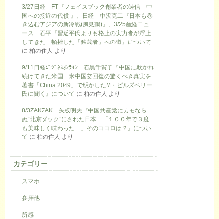
3/27日経 FT『フェイスブック創業者の過信 中
国への接近の代償 』、日経 中沢克二『日本も巻
き込むアジアの新冷戦(風見鶏)』、3/25産経ニュ
ース 石平『習近平氏よりも格上の実力者が浮上
してきた 頓挫した「独裁者」への道』について
に
柏の住人
より
9/11日経ﾋﾞｼﾞﾈｽｵﾝﾗｲﾝ 石黒千賀子『中国に欺かれ
続けてきた米国 米中国交回復の驚くべき真実を
著書「China 2049」で明かしたM・ピルズベリー
氏に聞く』について
に
柏の住人
より
8/3ZAKZAK 矢板明夫『中国共産党にカモなら
ぬ“北京ダック”にされた日本 「１００年で３度
も美味しく味わった…」そのココロは？』につい
て
に
柏の住人
より
カテゴリー
スマホ
参拝他
所感