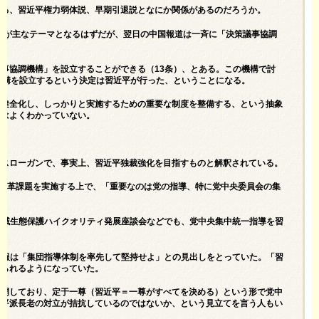
いる、習近平権力弱体説、早期引退説となにか関係があるのだろうか。
人事が主なテーマとなるはずだが、翌日の中国報道は一斉に「決策議事協調
事協調機構」を設立することができる（13条）、とある。この機構で討
機構を設立するという決定は習近平が行った、ということになる。
を健全化し、しっかりと実施するための重要な制度を整備する、という抽象
実はよくわかっていない。
るスローガンで、事実上、習近平独裁強化を目指すものと解釈されている。
、改革課題を実施する上で、「重要なのは党の指導、特に党中央委員会の集
河流域生態保護ハイクオリティ発展座談会などでも、党中央集中統一指導を習
放軍報は「集団指導体制を率先して堅持せよ」との見出しをとっていた。「習
められるようになっていた。
展開しており、定于一尊（習近平＝一尊がすべてを決める）という形で党中
近平派長老の対立が拮抗しているのではないか、という見立てを言う人もい