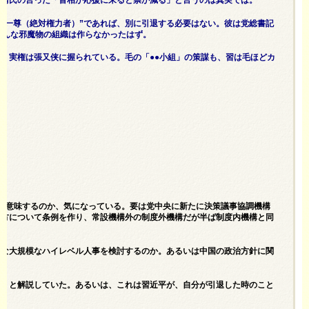
繫晴氏の言った「首相が応援に来ると票が減る」と言うのは真実では。
于一尊（絶対権力者）”であれば、別に引退する必要はない。彼は党総書記
こんな邪魔物の組織は作らなかったはず。
、実権は張又侠に握られている。毛の「●●小組」の策謀も、習は毛ほどカ
。
を意味するのか、気になっている。要は党中央に新たに決策議事協調機構
仕方について条例を作り、常設機構外の制度外機構だが半ば制度内機構と同
うな大規模なハイレベル人事を検討するのか。あるいは中国の政治方針に関
う、と解説していた。あるいは、これは習近平が、自分が引退した時のこと