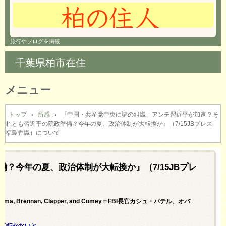
旅行やブログを掲載
千葉県柏市在住
メニュー
コ
ン
トップ
›
所感
›
『中国・共産党中央に謎の組織、アンチ習近平が加速？そ
れとも習近平の院政準備？今年の夏、政治体制が大転換か』（7/15JBプレス
テ
福島香織）について
ン
ツ
へ
？今年の夏、政治体制が大転換か』（7/15JBプレ
ス
キ
ッ
プ
geting Obama, Brennan, Clapper, and Comey＝FBI長官カシュ・パテル、オバ
まで行かないと。