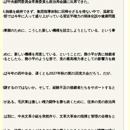
あれば中央顧問委員会常務委員も政治局会議に出席できた。
は個人独裁を維持できず、集団指導体制に回帰せざるを得ない中で、温家宝
、一部では今年に入って盛り上がっている習近平権力の弱体化説や健康問題
権力掌握のために、こうした新しい機構を設立しようとしている、という事
るために、新しい機構を用意している、ということだ。鄧小平が真に独裁者
ているとしたら、鄧小平のような形で、党の最高権力者としての影響力を維
ば今年の四中全会、遅くとも2027年秋の第21回党大会だろう。だが、
を禅譲するのではないか。そして、経験不足の後継者たちをサポートすると
。
見方がある。毛沢東は激しい権力闘争を勝ち抜くために、従来の党の政治局
構とは別に、中央文革小組を突然作り、文革大革命の指揮と管理の全権をと