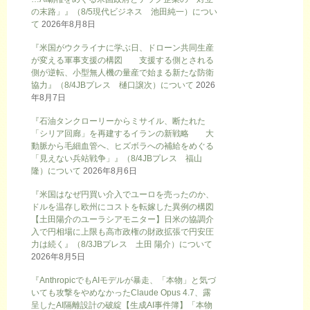
の末路」』（8/5現代ビジネス 池田純一）につい
て
2026年8月8日
『米国がウクライナに学ぶ日、ドローン共同生産
が変える軍事支援の構図 支援する側とされる
側が逆転、小型無人機の量産で始まる新たな防衛
協力』（8/4JBプレス 樋口譲次）について
2026
年8月7日
『石油タンクローリーからミサイル、断たれた
「シリア回廊」を再建するイランの新戦略 大
動脈から毛細血管へ、ヒズボラへの補給をめぐる
「見えない兵站戦争」』（8/4JBプレス 福山
隆）について
2026年8月6日
『米国はなぜ円買い介入でユーロを売ったのか、
ドルを温存し欧州にコストを転嫁した異例の構図
【土田陽介のユーラシアモニター】日米の協調介
入で円相場に上限も高市政権の財政拡張で円安圧
力は続く』（8/3JBプレス 土田 陽介）について
2026年8月5日
『AnthropicでもAIモデルが暴走、「本物」と気づ
いても攻撃をやめなかったClaude Opus 4.7、露
呈したAI隔離設計の破綻【生成AI事件簿】「本物