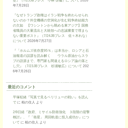
壁』（7/25JBプレス 小林 啓倫）について
2026
年7月28日
『なぜトランプ政権はイラン戦争を終わらせられ
ないのか？外交機構の空洞化が生む戦争終結能力
の欠如 【ワシントンから眺める東アジア】国務
省職員の大量流出と大統領への忠誠審査で埋まら
ない重要ポスト』（7/24JBプレス 佐々木れな）
について
2026年7月27日
『「ホルムズ依存度95％」は本当か、ロシアと石
油報道の誤謬を読み解く ウラル原油からスラ
ブの語源まで、専門家も間違えるロシア論の落と
し穴』（7/23JBプレス 杉浦敏広）について
202
6年7月26日
最近のコメント
平塚柾緒『写真で見るペリリューの戦い』を読ん
で
に
柏の住人
より
2/9日経『政府、ミサイル防衛強化 ３段階の迎撃
検討』、『「衛星」 周回軌道に投入成功か』につ
いて
に
柏の住人
より