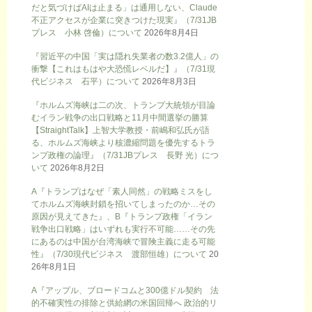
だと気づけばAIは止まる」は通用しない、Claude
不正アクセスが企業に突きつけた現実』（7/31JB
プレス 小林 啓倫）について
2026年8月4日
『習近平の中国「実は隠れ失業者の数3.2億人」の
衝撃【これはもはや大恐慌レベルだ】』（7/31現
代ビジネス 石平）について
2026年8月3日
『ホルムズ海峡は二の次、トランプ大統領が目論
むイラン戦争の出口戦略と11月中間選挙の勝算
【StraightTalk】上智大学教授・前嶋和弘氏が語
る、ホルムズ海峡より核濃縮問題を優先するトラ
ンプ政権の論理』（7/31JBプレス 長野 光）につ
いて
2026年8月2日
A『トランプはなぜ「素人同然」の戦略ミスをし
てホルムズ海峡封鎖を招いてしまったのか…その
原因が見えてきた』、B『トランプ政権「イラン
戦争出口戦略」はいずれも実行不可能……その先
にあるのは中国が台湾海峡で冒険主義に走る可能
性』（7/30現代ビジネス 渡部恒雄）について
20
26年8月1日
A『アップル、ブロードコムと300億ドル契約 法
的不確実性の排除と供給網の米国回帰へ 政治的リ