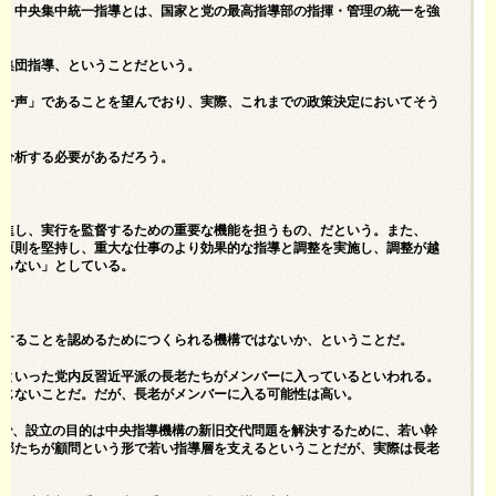
で、中央集中統一指導とは、国家と党の最高指導部の指揮・管理の統一を強
が集団指導、ということだという。
の一声」であることを望んでおり、実際、これまでの政策決定においてそう
、分析する必要があるだろう。
推進し、実行を監督するための重要な機能を担うもの、だという。また、
う原則を堅持し、重大な仕事のより効果的な指導と調整を実施し、調整が越
ならない」としている。
与することを認めるためにつくられる機構ではないか、ということだ。
洋といった党内反習近平派の長老たちがメンバーに入っているといわれる。
信じないことだ。だが、長老がメンバーに入る可能性は高い。
機関で、設立の目的は中央指導機構の新旧交代問題を解決するために、若い幹
幹部たちが顧問という形で若い指導層を支えるということだが、実際は長老