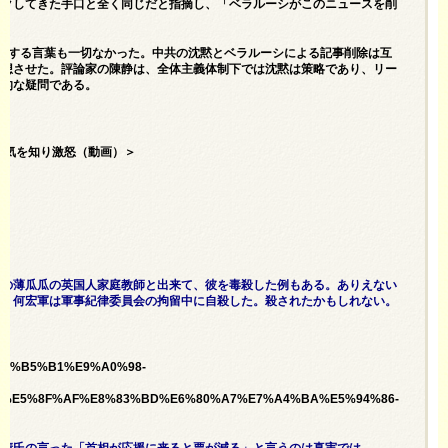
ークしてきた手口と全く同じだと指摘し、「ベラルーシがこのニュースを削
関する言葉も一切なかった。中共の沈黙とベラルーシによる記事削除は互
連想させた。評論家の陳静は、全体主義体制下では沈黙は策略であり、リー
続的な疑問である。
浮気を知り激怒（動画）＞
子の薄瓜瓜の英国人家庭教師と出来て、彼を毒殺した例もある。ありえない
と。何宏軍は軍事紀律委員会の拘留中に自殺した。殺されたかもしれない。
7%E7%B5%B1%E9%A0%98-
B%E5%8F%AF%E8%83%BD%E6%80%A7%E7%A4%BA%E5%94%86-