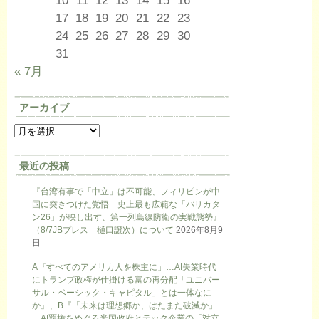
17
18
19
20
21
22
23
24
25
26
27
28
29
30
31
« 7月
アーカイブ
最近の投稿
『台湾有事で「中立」は不可能、フィリピンが中
国に突きつけた覚悟 史上最も広範な「バリカタ
ン26」が映し出す、第一列島線防衛の実戦態勢』
（8/7JBプレス 樋口譲次）について
2026年8月9
日
A『すべてのアメリカ人を株主に」…AI失業時代
にトランプ政権が仕掛ける富の再分配「ユニバー
サル・ベーシック・キャピタル」とは一体なに
か』、B『「未来は理想郷か、はたまた破滅か」
…AI覇権をめぐる米国政府とテック企業の「対立