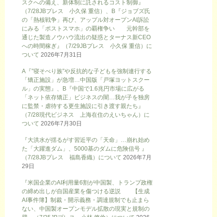
スクへの備え、新体制に託されるコスト制御』
（7/28JBプレス 小久保 重信）、B『ジョブズ氏
の「熱核戦争」再び、アップル対オープンAI訴訟
にみる「ポストスマホ」の覇権争い 元幹部を
通じた製造ノウハウ流出の疑惑とターナス新CEO
への時間稼ぎ』（7/29JBプレス 小久保 重信）に
ついて
2026年7月31日
A『”寝そべり族”や反抗的な子どもを強制連行する
「矯正施設」が急増…中国版「戸塚ヨットスクー
ル」の実態』、B『中国で1.6兆円市場に広がる
「ネット依存矯正」ビジネスの闇…我が子を独房
に監禁・虐待する更生施設に引き渡す親たち』
（7/28現代ビジネス 上海在住のえいちゃん）に
ついて
2026年7月30日
『大洪水が揺るがす習近平の「天命」…崩れ始め
た「大躍進ダム」、5000基のダムに危険信号 』
（7/28JBプレス 福島香織）について
2026年7月
29日
『米国企業のAI利用量6割が中国製、トランプ政権
の締め出しが自国産業を傷つける逆説 【生成
AI事件簿】制裁・開示義務・調達規制でも止まら
ない、中国製オープンモデル拡散の現実と規制の