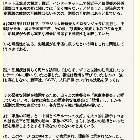
ポロネット王篤若の報道：最近、インターネット上で習近平と彭麗媛の関係
、彭麗媛は李克強の死に関しては「全く知らない」と発言した。評論家の李
平と彭麗媛の離婚の可能性は低いものの、別居の可能性はあると見ている。
は2025年5月13日で、ブラジル大統領夫人のロサンジェラに同行し、中
コ大統領が最近、習近平国家主席、その娘、彭麗媛と家族ぐるみで夕食を共
おり、彭麗媛が今後も重要な機会に出席する可能性を示唆していた。
えている可能性がある。彭麗媛が山東省に戻ったという噂もこれに関連して
に扱うべきである。
の報道：彭麗媛は長らく海外を訪問しておらず、ずっと世論の注目点になっ
同じテーブルに着いていたと報じた。報道は温情を帯びていたものの、強
画も存在しない。新華社、CCTV、人民日報はいずれも沈黙を保ってお
ルーシの緊密な関係を強調するため、自らこの晩餐会を「家庭晩餐会」と呼
を現していない。今、彼女は突如この歴史的な晩餐会に「登場」し、しかも
務の原則の重大な違反であり、各方面から強い警戒感を招いた。
中共は「家族の和睦」と「中国とベラルーシの友好」を大々的に誇示すべき
、これは習近平が彭麗媛の動向、家族の不和、さらには権力の動揺といった
う幻想を維持しようとする手段なのではないかと見ている。
ると、このページには404エラーが表示され、理由等は示されなかった。