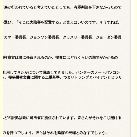
罪行為が行われていると考えていたとしても、有罪判決を下さなかったので
所を選び、「そこに大陪審を配置する」と言えばいいのです。そうすれば、
り、カマー委員長、ジョンソン委員長、グラスリー委員長、ジョーダン委員
特別検察官は誰に任命されるのか、捜査にはどれくらいの期間がかかるの
、乱用してきたかについて議論してきました。ハンターのノートパソコン
でも、極秘機密文書に関する二重基準、つまりトランプとバイデンとヒラリ
とんどの証拠は既に司法省に提供されています。皆さんがそれをこじ開ける
響力を持つでしょう。彼らはそれを陰謀の発端とみなすでしょう。