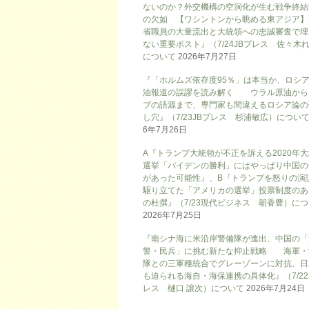
ないのか？外交機構の空洞化が生む戦争終結
の欠如 【ワシントンから眺める東アジア】
省職員の大量流出と大統領への忠誠審査で埋
ない重要ポスト』（7/24JBプレス 佐々木
について
2026年7月27日
『「ホルムズ依存度95％」は本当か、ロシ
油報道の誤謬を読み解く ウラル原油から
ブの語源まで、専門家も間違えるロシア論の
し穴』（7/23JBプレス 杉浦敏広）につい
6年7月26日
A『トランプ大統領が不正を訴える2020年
選挙「バイデンの勝利」にはやっぱり中国の
があった可能性』、B『トランプを怒りの演
駆り立てた「アメリカの選挙」投票制度のあ
の杜撰』（7/23現代ビジネス 朝香豊）に
2026年7月25日
『南シナ海に米沿岸警備隊が進出、中国の「
警・民兵」に挑む新たな抑止戦略 海軍・
隊との三軍種統合でグレーゾーンに対抗、日
も迫られる海自・海保連携の具体化』（7/22
レス 樋口 譲次）について
2026年7月24日