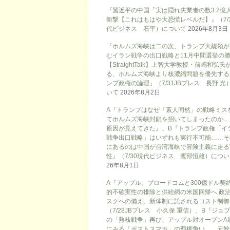
『習近平の中国「実は隠れ失業者の数3.2億
衝撃【これはもはや大恐慌レベルだ】』（7/
代ビジネス 石平）について
2026年8月3日
『ホルムズ海峡は二の次、トランプ大統領が
むイラン戦争の出口戦略と11月中間選挙の
【StraightTalk】上智大学教授・前嶋和弘氏
る、ホルムズ海峡より核濃縮問題を優先する
ンプ政権の論理』（7/31JBプレス 長野 光
いて
2026年8月2日
A『トランプはなぜ「素人同然」の戦略ミス
てホルムズ海峡封鎖を招いてしまったのか…
原因が見えてきた』、B『トランプ政権「イ
戦争出口戦略」はいずれも実行不可能……そ
にあるのは中国が台湾海峡で冒険主義に走る
性』（7/30現代ビジネス 渡部恒雄）につ
26年8月1日
A『アップル、ブロードコムと300億ドル契
的不確実性の排除と供給網の米国回帰へ 政
スクへの備え、新体制に託されるコスト制御
（7/28JBプレス 小久保 重信）、B『ジョ
の「熱核戦争」再び、アップル対オープンAI
にみる「ポストスマホ」の覇権争い 元幹