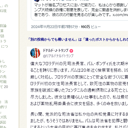
人」の
31現
目論
勝算
が語
「別の投稿からでも構いません」は「違ったポストからかもしれ
トラ
）につ
をし
その
ラン
の先
可能
いて
20
約 法
治的リ
』
ブズ氏
訴訟
部を