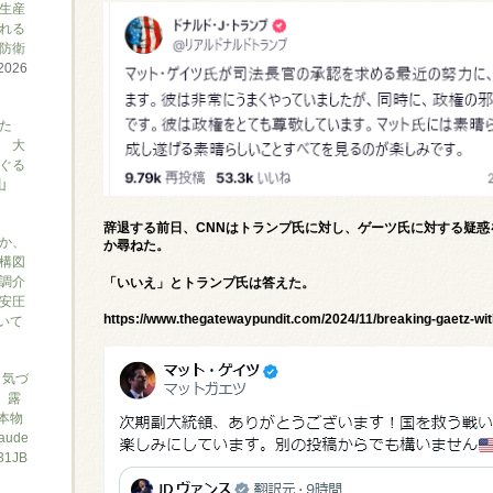
生産
れる
防衛
2026
た
 大
ぐる
山
辞退する前日、CNNはトランプ氏に対し、ゲーツ氏に対する疑
か、
か尋ねた。
構図
調介
「いいえ」とトランプ氏は答えた。
安圧
https://www.thegatewaypundit.com/2024/11/breaking-gaetz-wit
ついて
と気づ
7、露
本物
ude
1JB