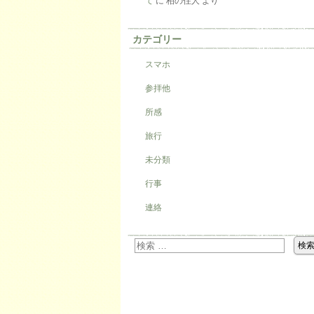
て
に
柏の住人
より
カテゴリー
スマホ
参拝他
所感
旅行
未分類
行事
連絡