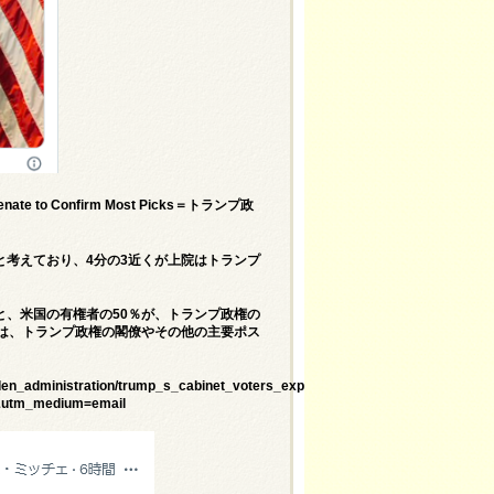
 Senate to Confirm Most Picks＝トランプ政
考えており、4分の3近くが上院はトランプ
、米国の有権者の50％が、トランプ政権の
は、トランプ政権の閣僚やその他の主要ポス
biden_administration/trump_s_cabinet_voters_expect_senate_to_confirm_most
&utm_medium=email