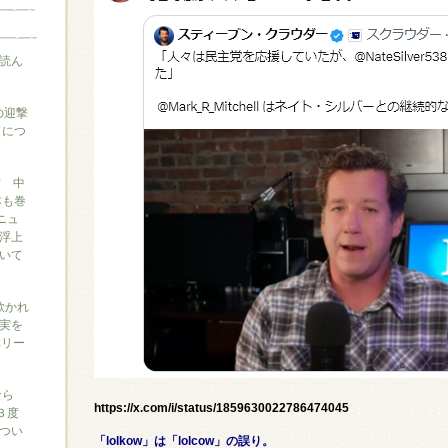
読ん
の迎撃
』につ
信 中
本も巻
ニュ
浮上
いて
に欺かれ
実を
ベリー
なら
https://x.com/i/status/1859630022786474045
３度
つい
「lolkow」は「lolcow」の誤り。