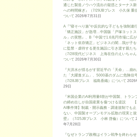
通じた製造ノウハウ流出の疑惑とターナス新
への時間稼ぎ』（7/29JBプレス 小久保 重
ついて
2026年7月31日
A『”寝そべり族”や反抗的な子どもを強制連
「矯正施設」が急増…中国版「戸塚ヨットス
ル」の実態』、B『中国で1.6兆円市場に広
「ネット依存矯正」ビジネスの闇…我が子を
に監禁・虐待する更生施設に引き渡す親たち
（7/28現代ビジネス 上海在住のえいちゃ
ついて
2026年7月30日
『大洪水が揺るがす習近平の「天命」…崩れ
た「大躍進ダム」、5000基のダムに危険信号
（7/28JBプレス 福島香織）について
202
29日
『米国企業のAI利用量6割が中国製、トラン
の締め出しが自国産業を傷つける逆説 【
AI事件簿】制裁・開示義務・調達規制でも止
ない、中国製オープンモデル拡散の現実と規
壁』（7/25JBプレス 小林 啓倫）について
年7月28日
『なぜトランプ政権はイラン戦争を終わらせ