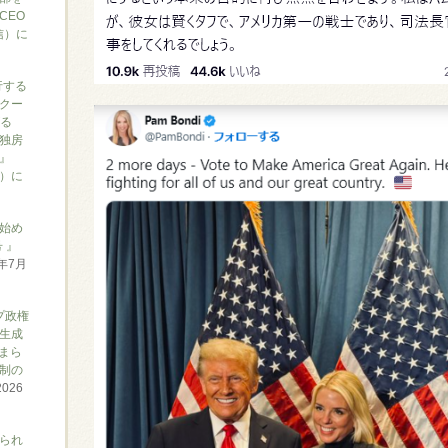
CEO
信）に
行する
クー
がる
独房
』
ん）に
始め
 』
6年7月
プ政権
生成
まら
制の
2026
られ