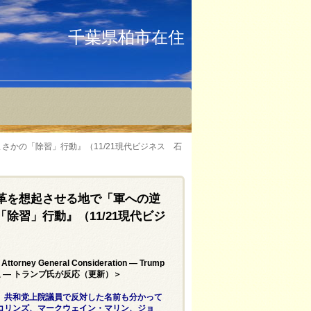
千葉県柏市在住
かの「除習」行動』（11/21現代ビジネス 石
革を想起させる地で「軍への逆
除習」行動』（11/21現代ビジ
Attorney General Consideration — Trump
撤退 — トランプ氏が反応（更新）＞
、共和党上院議員で反対した名前も分かって
コリンズ、マークウェイン・マリン、ジョ