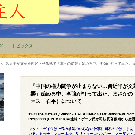
グ
トピックス
い…習近平が文革を想起させる地で「軍への逆襲」始める中、李強が打って出た、まさ
『中国の権力闘争が止まらない…習近平が文
襲」始める中、李強が打って出た、まさかの「
ネス 石平）について
11/21The Gateway Pundit＜BREAKING: Gaetz Withdraws from 
Responds (UPDATED)＝速報：ゲーツ氏が司法長官候補から
マット・ゲイツは上院の承認のいらない仕事に回るのでは。まあ
いる。ミッチ・マコーネル、リサ・マーコウスキー、スーザン・