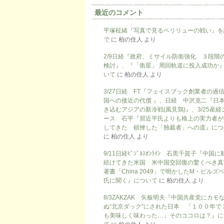
最近のコメント
平塚柾緒『写真で見るペリリューの戦い』を
で
に
柏の住人
より
2/9日経『政府、ミサイル防衛強化 ３段階
検討』、『「衛星」 周回軌道に投入成功か
いて
に
柏の住人
より
3/27日経 FT『フェイスブック創業者の過
国への接近の代償 』、日経 中沢克二『日
き込むアジアの新冷戦(風見鶏)』、3/25産経
ース 石平『習近平氏よりも格上の実力者が
してきた 頓挫した「独裁者」への道』につ
に
柏の住人
より
9/11日経ﾋﾞｼﾞﾈｽｵﾝﾗｲﾝ 石黒千賀子『中国
続けてきた米国 米中国交回復の驚くべき真
著書「China 2049」で明かしたM・ピルズ
氏に聞く』について
に
柏の住人
より
8/3ZAKZAK 矢板明夫『中国共産党にカモ
ぬ“北京ダック”にされた日本 「１００年で
も美味しく味わった…」そのココロは？』に