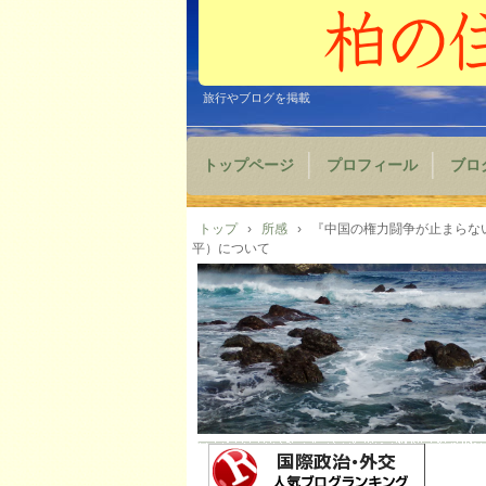
旅行やブログを掲載
トップページ
プロフィール
ブロ
トップ
›
所感
›
『中国の権力闘争が止まらな
平）について