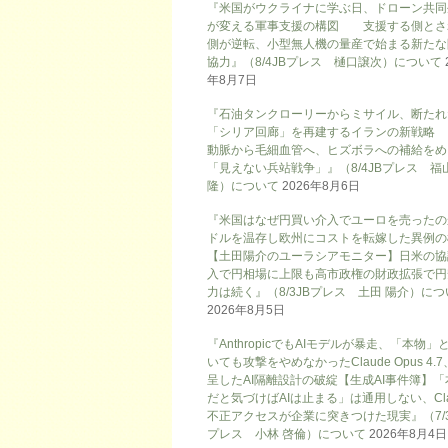
『米国がウクライナに学ぶ日、ドローン共同
が変える軍事支援の構図 支援する側とさ
側が逆転、小型無人機の量産で始まる新たな
協力』（8/4JBプレス 樋口譲次）について
年8月7日
『石油タンクローリーからミサイル、断たれ
「シリア回廊」を再建するイランの新戦略
動脈から毛細血管へ、ヒズボラへの補給をめ
「見えない兵站戦争」』（8/4JBプレス 福
隆）について
2026年8月6日
『米国はなぜ円買い介入でユーロを売ったの
ドルを温存し欧州にコストを転嫁した異例の
【土田陽介のユーラシアモニター】日米の協
入で円相場に上限も高市政権の財政拡張で円
力は続く』（8/3JBプレス 土田 陽介）に
2026年8月5日
『AnthropicでもAIモデルが暴走、「本物」
いても攻撃をやめなかったClaude Opus 4.
呈したAI隔離設計の破綻【生成AI事件簿】「
だと気づけばAIは止まる」は通用しない、Cla
不正アクセスが企業に突きつけた現実』（7/3
プレス 小林 啓倫）について
2026年8月4日