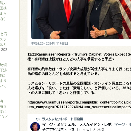
能力
国務
まら
れな）
アと石
スラ
落と
て
202
11/21Rasmussen Reports＜Trump’s Cabinet: Voters Expect
権：有権者は上院がほとんどの人事を承認すると予想＞
大統領
有権者の約半数はトランプ次期大統領が閣僚人事をうまく行ったと
干渉
氏の指名のほとんどを承認すると考えている。
説に
まり
ラスムセン・リポートの最新の全国電話・オンライン調査によると
ついて
人材選びを「良い」または「素晴らしい」と評価している。36％
トの人選に関して「悪い」と評価している。
海
https://www.rasmussenreports.com/public_content/politics/
海兵
utm_campaign=RR11212024DN&utm_source=criticalimpact
本に
JBプ