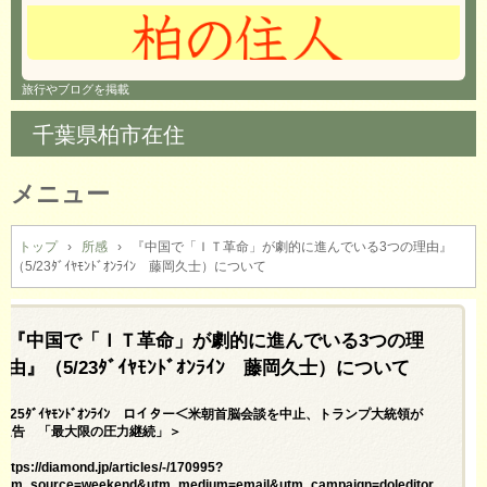
旅行やブログを掲載
千葉県柏市在住
メニュー
コ
ン
トップ
›
所感
›
『中国で「ＩＴ革命」が劇的に進んでいる3つの理由』
（5/23ﾀﾞｲﾔﾓﾝﾄﾞｵﾝﾗｲﾝ 藤岡久士）について
テ
ン
ツ
へ
『中国で「ＩＴ革命」が劇的に進んでいる3つの理
ス
由』（5/23ﾀﾞｲﾔﾓﾝﾄﾞｵﾝﾗｲﾝ 藤岡久士）について
キ
ッ
5/25ﾀﾞｲﾔﾓﾝﾄﾞｵﾝﾗｲﾝ ロイター＜米朝首脳会談を中止、トランプ大統領が
プ
通告 「最大限の圧力継続」＞
https://diamond.jp/articles/-/170995?
utm_source=weekend&utm_medium=email&utm_campaign=doleditor