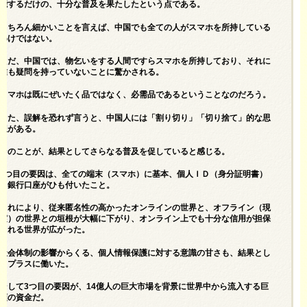
能するだけの、十分な普及を果たしたという点である。
もちろん細かいことを言えば、中国でも全ての人がスマホを所持している
わけではない。
ただ、中国では、物乞いをする人間ですらスマホを所持しており、それに
誰も疑問を持っていないことに驚かされる。
スマホは既にぜいたく品ではなく、必需品であるということなのだろう。
また、誤解を恐れず言うと、中国人には「割り切り」「切り捨て」的な思
想がある。
そのことが、結果としてさらなる普及を促していると感じる。
2つ目の要因は、全ての端末（スマホ）に基本、個人ＩＤ（身分証明書）
と銀行口座がひも付いたこと。
これにより、従来匿名性の高かったオンラインの世界と、オフライン（現
実）の世界との垣根が大幅に下がり、オンライン上でも十分な信用が担保
される世界が広がった。
社会体制の影響からくる、個人情報保護に対する意識の甘さも、結果とし
てプラスに働いた。
そして3つ目の要因が、14億人の巨大市場を背景に世界中から流入する巨
額の資金だ。