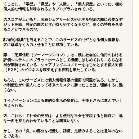
驚くことに、「学歴」「職歴」や「人脈」、「個人資産」といった、極め
て個人的な情報も加味されるようプログラムされている。
このスコアが上がると、各種シェアサービスやホテル宿泊の際に必要なデ
ポジット免除、特定の国のビザが取りやすくなるなど、多くの特典を享受
することができるのだ。
“魅力的な特典”を与えることで、このサービスの“肝”となる個人情報を、
顧客に躊躇なく入力させることに成功している。
実際、「芝麻信用（ジーマーシンヨン）」は、既に社会的に信用のおける
「評価システム」のプラットホームとして機能しはじめており、さらなる
発展が期待されている、シェアリングエコノミーをはじめとする個人対個
人（Ｐ2Ｐ）のビジネスを底支えする役割を果たしている。
もちろん、このサービスには個人情報保護の側面で問題がある。しかし、
その利便性が中国人にとって将来のリスクに勝ったことは、理解するに難
しくない。
ＩＴイノベーションによる劇的な生活の変化は、今後もさらに進んでいく
と考えられる。
一方、これらＩＴ社会の発展は、より便利な社会を実現すると同時に、危
険な一面を持ち合わせていることは間違いない。
しかし、その「負」の部分を杞憂し、躊躇、足踏みすることは意味のない
ことである。