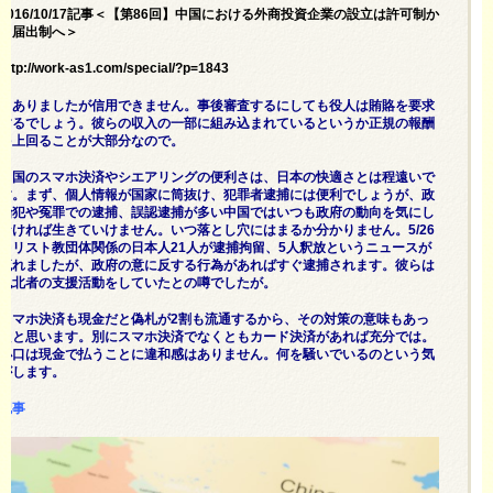
2016/10/17記事＜【第86回】中国における外商投資企業の設立は許可制か
ら届出制へ＞
http://work-as1.com/special/?p=1843
とありましたが信用できません。事後審査するにしても役人は賄賂を要求
するでしょう。彼らの収入の一部に組み込まれているというか正規の報酬
を上回ることが大部分なので。
中国のスマホ決済やシエアリングの便利さは、日本の快適さとは程遠いで
す。まず、個人情報が国家に筒抜け、犯罪者逮捕には便利でしょうが、政
治犯や冤罪での逮捕、誤認逮捕が多い中国ではいつも政府の動向を気にし
なければ生きていけません。いつ落とし穴にはまるか分かりません。5/26
キリスト教団体関係の日本人21人が逮捕拘留、5人釈放というニュースが
流れましたが、政府の意に反する行為があればすぐ逮捕されます。彼らは
脱北者の支援活動をしていたとの噂でしたが。
スマホ決済も現金だと偽札が2割も流通するから、その対策の意味もあっ
たと思います。別にスマホ決済でなくともカード決済があれば充分では。
小口は現金で払うことに違和感はありません。何を騒いでいるのという気
がします。
記事