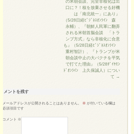
の米朝会談、完全非核化は出
口に？！核を放棄させる好機
は「南北統一」にあり』
（5/28日経ﾋﾞｼﾞﾈｽｵﾝﾗｲﾝ 森
永輔）、『朝鮮人民軍に翻弄
される米朝首脳会談 「トラ
ンプ方式」なら非核化に合意
も』（5/28日経ﾋﾞｼﾞﾈｽｵﾝﾗｲﾝ
重村智計）、『トランプが米
朝会談中止の大バクチを平気
で打てた理由』（5/28ﾀﾞｲﾔﾓﾝ
ﾄﾞｵﾝﾗｲﾝ 上久保誠人）につい
て
→
コメントを残す
メールアドレスが公開されることはありません。
※
が付いている欄は
必須項目です
コメント
※