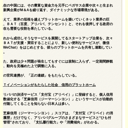
現在の中国には、その豊富な資金力を元手にペガサス企業や次々と生まれ
る新興企業がM＆Aを繰り返す、ダイナミックな市場環境がある。
加えて、業界の垣根を越えプラットホームを築いていくネット業界の巨
人、ＢＡＴ（百度、アリババ、テンセント）と、それを後押しする政府の
存在も需要な役割を果たしている。
これから成功しそうなサービスを展開してるスタートアップ企業を、次々
とＢＡＴが支援・買収することにより、新しい便利なサービスが、微信
（WeChat）をはじめとする、彼らのプラットホームを共有し連動してい
く。
また、政府は少々問題が発生してもすぐには規制に入らず、一定期間静観
し、動向を見極めた上で調整に入る。
この官民連携が、「正の連鎖」をもたらしている。
ＩＴイノベーションがもたらした社会 信用のプラットホーム
アリババの決済サービス「支付宝（アリペイ）」に登録すると、個人信用
を数値化する「芝麻信用（ジーマーシンヨン）」というサービスが自動的
に付随してくることを知らない日本人は多い。
「芝麻信用（ジーマーシンヨン）」スコアは、「支付宝（アリペイ）の消
費履歴」だけでなく、アリババグループのさまざまなサービスと“ひも付
け管理”されており、「支払履行能力」や「消費傾向」がわかる。