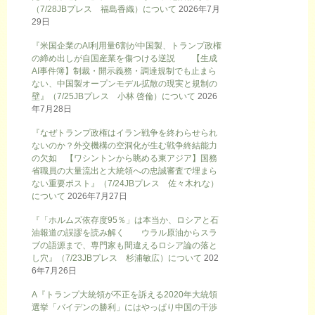
（7/28JBプレス 福島香織）について
2026年7月
29日
『米国企業のAI利用量6割が中国製、トランプ政権
の締め出しが自国産業を傷つける逆説 【生成
AI事件簿】制裁・開示義務・調達規制でも止まら
ない、中国製オープンモデル拡散の現実と規制の
壁』（7/25JBプレス 小林 啓倫）について
2026
年7月28日
『なぜトランプ政権はイラン戦争を終わらせられ
ないのか？外交機構の空洞化が生む戦争終結能力
の欠如 【ワシントンから眺める東アジア】国務
省職員の大量流出と大統領への忠誠審査で埋まら
ない重要ポスト』（7/24JBプレス 佐々木れな）
について
2026年7月27日
『「ホルムズ依存度95％」は本当か、ロシアと石
油報道の誤謬を読み解く ウラル原油からスラ
ブの語源まで、専門家も間違えるロシア論の落と
し穴』（7/23JBプレス 杉浦敏広）について
202
6年7月26日
A『トランプ大統領が不正を訴える2020年大統領
選挙「バイデンの勝利」にはやっぱり中国の干渉