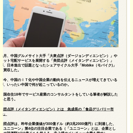
先月、中国グルメサイト大手「大衆点評（ダージョンディエンピン）」や
ネット宅配サービスを展開する「美団点評（メイタンディエンピン）」
が、日本進出で話題となったシェアサイクル大手「Mobike（モバイク)」
を買収した。
昨今、中国のＩＴ化や中国企業の動向を伝えるニュースが増えてきている
が、いったい中国で何が起こっているのか。
中国在住18年でサービス産業のコンサルタントをしている筆者が解説した
いと思う。
美団点評（メイタンディエンピン）とは 急成長の「食品デリバリー市
場」
美団点評は、昨年企業価値が300億ドル（約3兆2000億円）に到達した、
「ユニコーン」第4位の注目企業である（「ユニコーン」とは、企業とし