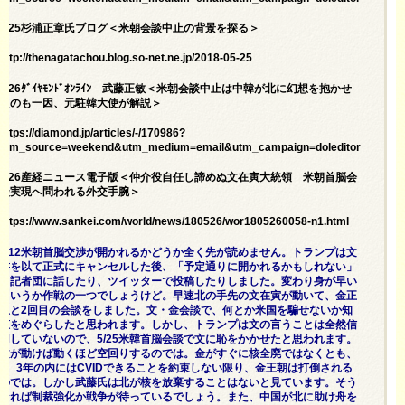
5/25杉浦正章氏ブログ＜米朝会談中止の背景を探る＞
http://thenagatachou.blog.so-net.ne.jp/2018-05-25
5/26ﾀﾞｲﾔﾓﾝﾄﾞｵﾝﾗｲﾝ 武藤正敏＜米朝会談中止は中韓が北に幻想を抱かせ
たのも一因、元駐韓大使が解説＞
https://diamond.jp/articles/-/170986?
utm_source=weekend&utm_medium=email&utm_campaign=doleditor
5/26産経ニュース電子版＜仲介役自任し諦めぬ文在寅大統領 米朝首脳会
談実現へ問われる外交手腕＞
https://www.sankei.com/world/news/180526/wor1805260058-n1.html
6/12米朝首脳交渉が開かれるかどうか全く先が読めません。トランプは文
書を以て正式にキャンセルした後、「予定通りに開かれるかもしれない」
と記者団に話したり、ツイッターで投稿したりしました。変わり身が早い
というか作戦の一つでしょうけど。早速北の手先の文在寅が動いて、金正
恩と2回目の会談をしました。文・金会談で、何とか米国を騙せないか知
恵をめぐらしたと思われます。しかし、トランプは文の言うことは全然信
用していないので、5/25米韓首脳会談で文に恥をかかせたと思われます。
文が動けば動くほど空回りするのでは。金がすぐに核全廃ではなくとも、
2、3年の内にはCVIDできることを約束しない限り、金王朝は打倒される
のでは。しかし武藤氏は北が核を放棄することはないと見ています。そう
なれば制裁強化か戦争が待っているでしょう。また、中国が北に助け舟を