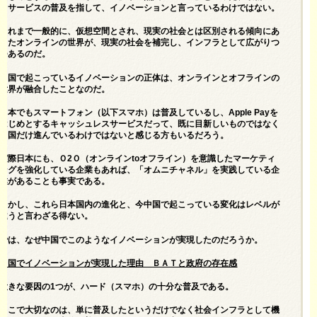
Ｔサービスの普及を指して、イノベーションと言っているわけではない。
これまで一般的に、仮想空間とされ、現実の社会とは区別される傾向にあ
ったオンラインの世界が、現実の社会を補完し、インフラとして広がりつ
つあるのだ。
中国で起こっているイノベーションの正体は、オンラインとオフラインの
世界が融合したことなのだ。
日本でもスマートフォン（以下スマホ）は普及しているし、Apple Payを
はじめとするキャッシュレスサービスだって、既に目新しいものではなく
中国だけ進んでいるわけではないと感じる方もいるだろう。
実際日本にも、Ｏ2Ｏ（オンラインtoオフライン）を意識したマーケティ
ングを強化している企業もあれば、「オムニチャネル」を実践している企
業があることも事実である。
しかし、これら日本国内の進化と、今中国で起こっている変化はレベルが
違うと言わざる得ない。
では、なぜ中国でこのようなイノベーションが実現したのだろうか。
中国でイノベーションが実現した理由 ＢＡＴと政府の存在感
大きな要因の1つが、ハード（スマホ）の十分な普及である。
ここで大切なのは、単に普及したというだけでなく社会インフラとして機