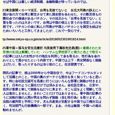
出せば中国には厳しい経済制裁、金融制裁が待っているのでは。
5/23東京新聞＜ローマ法王、台湾を見捨てないと 台北大司教の訴えに＞
中国が金の力で台湾と断交させて来た国全部を合わせた、その数百倍もの
国際社会での価値があるバチカン。その法王から「台湾を見捨てない」と
言質を取ったのは大きいです。台湾は中国の領土と言うのを否定したのも
同然です。バチカンの金に転んだ司教が中国とバチカンとを国交を結ばせ
るためいろいろと工作してきましたが、これで一安心です。
http://www.tokyo-np.co.jp/s/article/2018052301001814.html
5/25看中国＜落马女官生活糜烂 与英俊男下属权色交易(图)
＝逮捕された女
性官僚の生活は糜爛していた ハンサムな男性部下と権力と色とで取引
＞
この記事には3人の女性がその地位を利用して金を取るか、性行為を金の
代わりとして貢がせたという内容です。中国では上下・男女関係なく賄賂
を上げたり、取ったりするのは当り前のこと。生活習慣です。
藤岡氏の記事で、彼は2000年から中国在住で、今はフードコンサルタント
として活躍とのこと。中国の裏のダーテイな部分を良く知っていると思い
ます。特に会社設立認可を迅速に行うにはいろんな部署に賄賂が付きまと
います。日本のように届出だけでは済みません。会社設立後も、公安や、
各役所が査察と称して賄賂をねだりに来ます。そこら辺をよく理解して日
本人は進出しませんと。きれいごとだけではありません。看中国の記事の
ように法執行側の人間が男女を問わず賄賂（含む性行為）を取ります。人
民法院の裁判官と手同じです。尤も共産党が支配する中国では三権分立は
なく、司法部門も行政機構の一部です。まあ、小生は敵国・中国への進出
は勧めませんが。