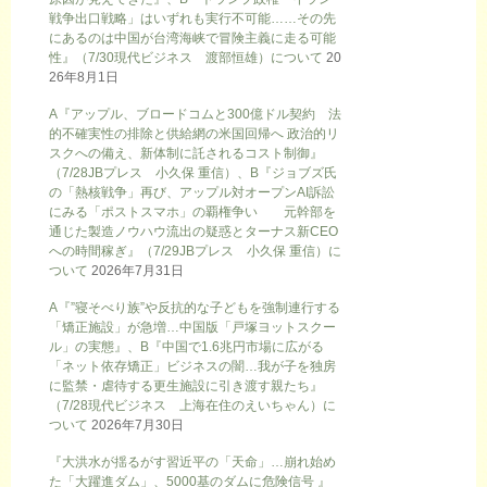
戦争出口戦略」はいずれも実行不可能……その先
にあるのは中国が台湾海峡で冒険主義に走る可能
性』（7/30現代ビジネス 渡部恒雄）について
20
26年8月1日
A『アップル、ブロードコムと300億ドル契約 法
的不確実性の排除と供給網の米国回帰へ 政治的リ
スクへの備え、新体制に託されるコスト制御』
（7/28JBプレス 小久保 重信）、B『ジョブズ氏
の「熱核戦争」再び、アップル対オープンAI訴訟
にみる「ポストスマホ」の覇権争い 元幹部を
通じた製造ノウハウ流出の疑惑とターナス新CEO
への時間稼ぎ』（7/29JBプレス 小久保 重信）に
ついて
2026年7月31日
A『”寝そべり族”や反抗的な子どもを強制連行する
「矯正施設」が急増…中国版「戸塚ヨットスクー
ル」の実態』、B『中国で1.6兆円市場に広がる
「ネット依存矯正」ビジネスの闇…我が子を独房
に監禁・虐待する更生施設に引き渡す親たち』
（7/28現代ビジネス 上海在住のえいちゃん）に
ついて
2026年7月30日
『大洪水が揺るがす習近平の「天命」…崩れ始め
た「大躍進ダム」、5000基のダムに危険信号 』