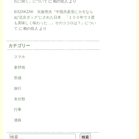
氏に聞く』について
に
柏の住人
より
8/3ZAKZAK 矢板明夫『中国共産党にカモなら
ぬ“北京ダック”にされた日本 「１００年で３度
も美味しく味わった…」そのココロは？』につい
て
に
柏の住人
より
カテゴリー
スマホ
参拝他
所感
旅行
未分類
行事
連絡