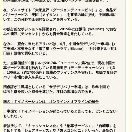
ての評価額が10億ドルを超える、非上場のベンチャー企業を指す）。
現在、グルメサイト「大衆点評（ダージョンディエンピン）」と、食品デ
リバリーサービス「美団（メイタン）」 を事業の軸に据え、中国市場に
おいて、この分野で圧倒的なシェアを誇っている。
その独占的なポジションを評価され、2015年には微信（WeChat）でおな
じみの騰訊（テンセント）からも資金調達を果たしている。
ちなみに、競合に当たるアリババは、4月、中国食品デリバリー市場にお
いて美団と双璧をなす「餓了麼（ウーラマ；Ele.me）」を95億ドル（約1
兆円超）規模で買収している。
また、企業価値500億ドルで2017年「ユニコーン」第2位で、現在中国の
配車サービス市場を独占している滴滴出行（ディディチューシン）」も3
月、100億元（約1700億円）規模のファイナンスを実行し、無錫で食品デ
リバリー市場に参入を果たしている。
美団点評が主戦場としている「食品デリバリー市場」は、昨年中国で
66.2％と群を抜いた成長を遂げた、注目の市場なのである。
中国のＩＴイノベーションは オンラインとオフラインの融合
今、中国でＩＴイノベーションが起こっていると言っても、ピンとこない
かもしれない。
筆者は決して、「キャッシュレス化」や「配車サービス」、「自転車」を
はじめとする「シェアサービス」や「無人コンビニ」といった、最新のＩ