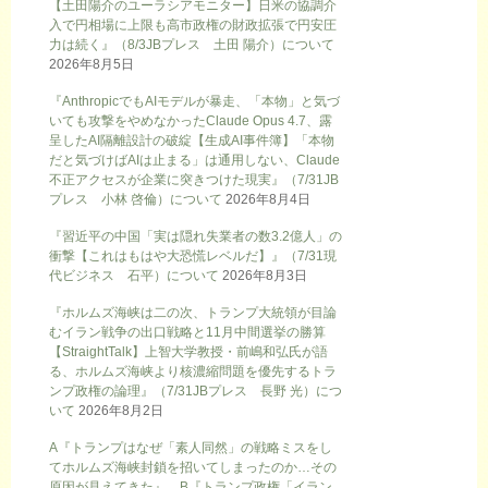
【土田陽介のユーラシアモニター】日米の協調介
入で円相場に上限も高市政権の財政拡張で円安圧
力は続く』（8/3JBプレス 土田 陽介）について
2026年8月5日
『AnthropicでもAIモデルが暴走、「本物」と気づ
いても攻撃をやめなかったClaude Opus 4.7、露
呈したAI隔離設計の破綻【生成AI事件簿】「本物
だと気づけばAIは止まる」は通用しない、Claude
不正アクセスが企業に突きつけた現実』（7/31JB
プレス 小林 啓倫）について
2026年8月4日
『習近平の中国「実は隠れ失業者の数3.2億人」の
衝撃【これはもはや大恐慌レベルだ】』（7/31現
代ビジネス 石平）について
2026年8月3日
『ホルムズ海峡は二の次、トランプ大統領が目論
むイラン戦争の出口戦略と11月中間選挙の勝算
【StraightTalk】上智大学教授・前嶋和弘氏が語
る、ホルムズ海峡より核濃縮問題を優先するトラ
ンプ政権の論理』（7/31JBプレス 長野 光）につ
いて
2026年8月2日
A『トランプはなぜ「素人同然」の戦略ミスをし
てホルムズ海峡封鎖を招いてしまったのか…その
原因が見えてきた』、B『トランプ政権「イラン