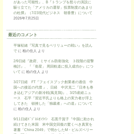
があった可能性』、B『トランプを怒りの演説に
駆り立てた「アメリカの選挙」投票制度のあまり
の杜撰』（7/23現代ビジネス 朝香豊）について
2026年7月25日
最近のコメント
平塚柾緒『写真で見るペリリューの戦い』を読ん
で
に
柏の住人
より
2/9日経『政府、ミサイル防衛強化 ３段階の迎撃
検討』、『「衛星」 周回軌道に投入成功か』につ
いて
に
柏の住人
より
3/27日経 FT『フェイスブック創業者の過信 中
国への接近の代償 』、日経 中沢克二『日本も巻
き込むアジアの新冷戦(風見鶏)』、3/25産経ニュ
ース 石平『習近平氏よりも格上の実力者が浮上
してきた 頓挫した「独裁者」への道』について
に
柏の住人
より
9/11日経ﾋﾞｼﾞﾈｽｵﾝﾗｲﾝ 石黒千賀子『中国に欺かれ
続けてきた米国 米中国交回復の驚くべき真実を
著書「China 2049」で明かしたM・ピルズベリー