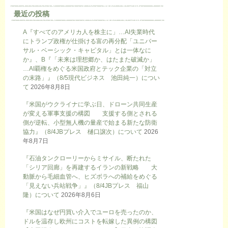
最近の投稿
A『すべてのアメリカ人を株主に」…AI失業時代
にトランプ政権が仕掛ける富の再分配「ユニバー
サル・ベーシック・キャピタル」とは一体なに
か』、B『「未来は理想郷か、はたまた破滅か」
…AI覇権をめぐる米国政府とテック企業の「対立
の末路」』（8/5現代ビジネス 池田純一）につい
て
2026年8月8日
『米国がウクライナに学ぶ日、ドローン共同生産
が変える軍事支援の構図 支援する側とされる
側が逆転、小型無人機の量産で始まる新たな防衛
協力』（8/4JBプレス 樋口譲次）について
2026
年8月7日
『石油タンクローリーからミサイル、断たれた
「シリア回廊」を再建するイランの新戦略 大
動脈から毛細血管へ、ヒズボラへの補給をめぐる
「見えない兵站戦争」』（8/4JBプレス 福山
隆）について
2026年8月6日
『米国はなぜ円買い介入でユーロを売ったのか、
ドルを温存し欧州にコストを転嫁した異例の構図