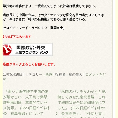
科学技術の進歩により、一度進んでしまった社会は後戻りできない。
筆者は長らく中国に住み、そのダイナミックな変化を目の当たりにしてき
たが、今はまさに「時代の転換期」であると強く感じている。
（ゼロイチ・フード・ラボＣＥＯ 藤岡久士）
良ければ下にあります
を応援クリックよろしくお願いします。
2018年5月28日
|
カテゴリー :
所感
|
投稿者 : 柏の住人
|
コメントをど
うぞ
←
『南シナ海界隈で中国の動
『米国のパンチかわそうと抱
きが騒がしい 人工島で爆撃
擁してみせた南北首脳 これ
機離発着訓練、軍事的プレゼ
で韓国は完全に北朝鮮側に立
ンス誇示』（5/23日経ﾋﾞｼﾞﾈｽｵ
った』（5/27日経ﾋﾞｼﾞﾈｽｵﾝﾗｲ
ﾝﾗｲﾝ 福島香織）について
ﾝ 鈴置高史）、『仕切り直し