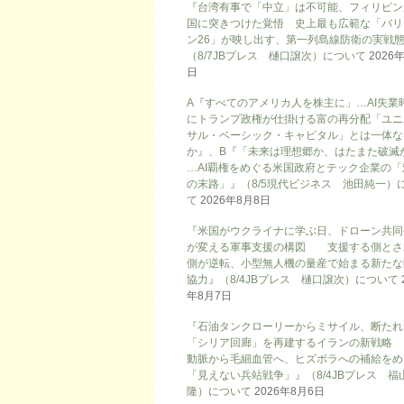
『台湾有事で「中立」は不可能、フィリピン
国に突きつけた覚悟 史上最も広範な「バリ
ン26」が映し出す、第一列島線防衛の実戦
（8/7JBプレス 樋口譲次）について
2026
日
A『すべてのアメリカ人を株主に」…AI失業
にトランプ政権が仕掛ける富の再分配「ユニ
サル・ベーシック・キャピタル」とは一体な
か』、B『「未来は理想郷か、はたまた破滅
…AI覇権をめぐる米国政府とテック企業の「
の末路」』（8/5現代ビジネス 池田純一）
て
2026年8月8日
『米国がウクライナに学ぶ日、ドローン共同
が変える軍事支援の構図 支援する側とさ
側が逆転、小型無人機の量産で始まる新たな
協力』（8/4JBプレス 樋口譲次）について
年8月7日
『石油タンクローリーからミサイル、断たれ
「シリア回廊」を再建するイランの新戦略
動脈から毛細血管へ、ヒズボラへの補給をめ
「見えない兵站戦争」』（8/4JBプレス 福
隆）について
2026年8月6日