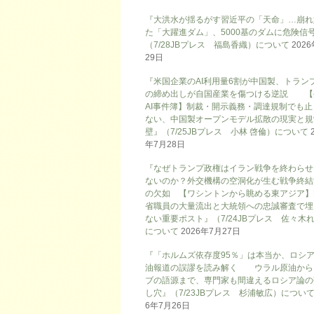
『大洪水が揺るがす習近平の「天命」…崩れ
た「大躍進ダム」、5000基のダムに危険信号
（7/28JBプレス 福島香織）について
202
29日
『米国企業のAI利用量6割が中国製、トラン
の締め出しが自国産業を傷つける逆説 【
AI事件簿】制裁・開示義務・調達規制でも止
ない、中国製オープンモデル拡散の現実と規
壁』（7/25JBプレス 小林 啓倫）について
年7月28日
『なぜトランプ政権はイラン戦争を終わらせ
ないのか？外交機構の空洞化が生む戦争終結
の欠如 【ワシントンから眺める東アジア】
省職員の大量流出と大統領への忠誠審査で埋
ない重要ポスト』（7/24JBプレス 佐々木
について
2026年7月27日
『「ホルムズ依存度95％」は本当か、ロシ
油報道の誤謬を読み解く ウラル原油から
ブの語源まで、専門家も間違えるロシア論の
し穴』（7/23JBプレス 杉浦敏広）につい
6年7月26日