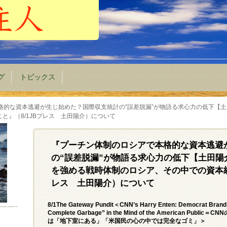
グ
トピックス
格的な資本逃避が生じ始めた？国際収支統計の“誤差脱漏”が物語る求心力の低下【
と』（8/1JBプレス 土田陽介）について
『プーチン体制のロシアで本格的な資本逃避
の“誤差脱漏”が物語る求心力の低下【土田
を強める戦時体制のロシア、その中での資本統
レス 土田陽介）について
8/1The Gateway Pundit＜CNN’s Harry Enten: Democrat Brand i
Complete Garbage” in the Mind of the American
は「地下室にある」「米国民の心の中では完全なゴミ」＞