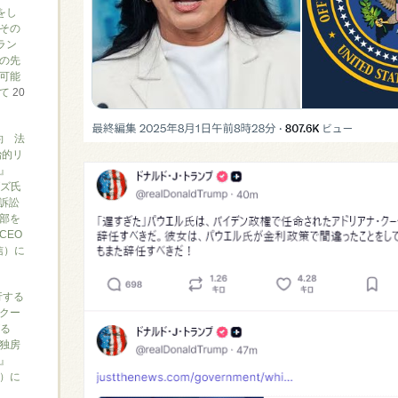
をし
その
ラン
の先
可能
いて
20
約 法
治的リ
』
ブズ氏
訴訟
部を
CEO
信）に
行する
クー
がる
独房
』
ん）に