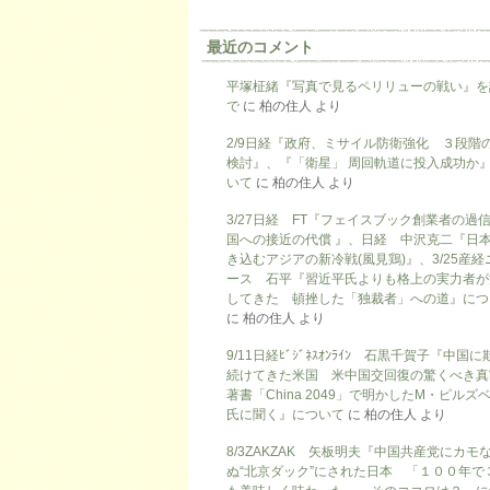
最近のコメント
平塚柾緒『写真で見るペリリューの戦い』を
で
に
柏の住人
より
2/9日経『政府、ミサイル防衛強化 ３段階
検討』、『「衛星」 周回軌道に投入成功か
いて
に
柏の住人
より
3/27日経 FT『フェイスブック創業者の過
国への接近の代償 』、日経 中沢克二『日
き込むアジアの新冷戦(風見鶏)』、3/25産経
ース 石平『習近平氏よりも格上の実力者が
してきた 頓挫した「独裁者」への道』につ
に
柏の住人
より
9/11日経ﾋﾞｼﾞﾈｽｵﾝﾗｲﾝ 石黒千賀子『中国
続けてきた米国 米中国交回復の驚くべき真
著書「China 2049」で明かしたM・ピルズ
氏に聞く』について
に
柏の住人
より
8/3ZAKZAK 矢板明夫『中国共産党にカモ
ぬ“北京ダック”にされた日本 「１００年で