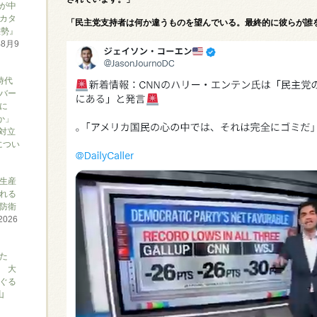
が中
カタ
「民主党支持者は何か違うものを望んでいる。最終的に彼らが誰
態勢』
年8月9
時代
バー
に
か」
対立
につい
生産
れる
防衛
2026
た
 大
ぐる
山