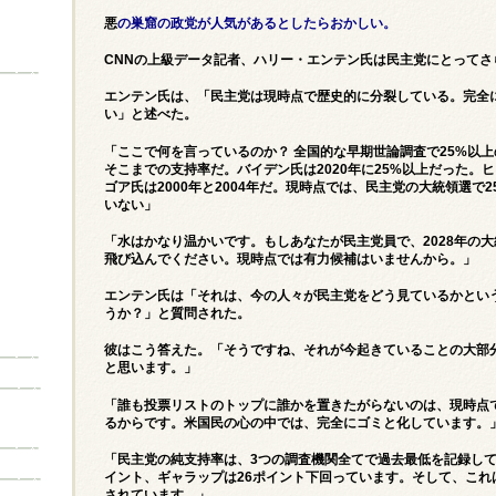
悪
の巣窟の政党が人気があるとしたらおかしい。
CNNの上級データ記者、ハリー・エンテン氏は民主党にとってさ
エンテン氏は、「民主党は現時点で歴史的に分裂している。完全
い」と述べた。
「ここで何を言っているのか？ 全国的な早期世論調査で25%以
そこまでの支持率だ。バイデン氏は2020年に25%以上だった。ヒラ
ゴア氏は2000年と2004年だ。現時点では、民主党の大統領選で
いない」
「水はかなり温かいです。もしあなたが民主党員で、2028年の
飛び込んでください。現時点では有力候補はいませんから。」
エンテン氏は「それは、今の人々が民主党をどう見ているかとい
うか？」と質問された。
彼はこう答えた。「そうですね、それが今起きていることの大部
と思います。」
「誰も投票リストのトップに誰かを置きたがらないのは、現時点
るからです。米国民の心の中では、完全にゴミと化しています。
「民主党の純支持率は、3つの調査機関全てで過去最低を記録してい
イント、ギャラップは26ポイント下回っています。そして、これ
されています。」