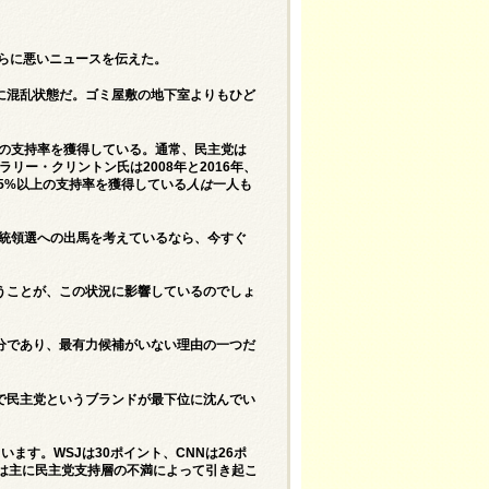
らに悪いニュースを伝えた。
に混乱状態だ。ゴミ屋敷の地下室よりもひど
上の支持率を獲得している。通常、民主党は
リー・クリントン氏は2008年と2016年、
25%以上の支持率を獲得している
人は
一人も
大統領選への出馬を考えているなら、今すぐ
うことが、この状況に影響しているのでしょ
分であり、最有力候補がいない理由の一つだ
で民主党というブランドが最下位に沈んでい
」
ます。WSJは30ポイント、CNNは26ポ
は主に民主党支持層の不満によって引き起こ