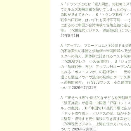
A『トランプはなぜ「素人同然」の戦略ミス
てホルムズ海峡封鎖を招いてしまったのか…
原因が見えてきた』、B『トランプ政権「イ
戦争出口戦略」はいずれも実行不可能……そ
にあるのは中国が台湾海峡で冒険主義に走る
性』（7/30現代ビジネス 渡部恒雄）につ
26年8月1日
A『アップル、ブロードコムと300億ドル契
的不確実性の排除と供給網の米国回帰へ 政
スクへの備え、新体制に託されるコスト制御
（7/28JBプレス 小久保 重信）、B『ジョ
の「熱核戦争」再び、アップル対オープンAI
にみる「ポストスマホ」の覇権争い 元幹
通じた製造ノウハウ流出の疑惑とターナス新
への時間稼ぎ』（7/29JBプレス 小久保 重
ついて
2026年7月31日
A『”寝そべり族”や反抗的な子どもを強制連
「矯正施設」が急増…中国版「戸塚ヨットス
ル」の実態』、B『中国で1.6兆円市場に広
「ネット依存矯正」ビジネスの闇…我が子を
に監禁・虐待する更生施設に引き渡す親たち
（7/28現代ビジネス 上海在住のえいちゃ
ついて
2026年7月30日