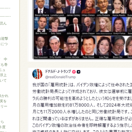
読ん
の迎撃
』につ
信 中
本も巻
ニュ
浮上
いて
に欺かれ
実を
ベリー
なら
３度