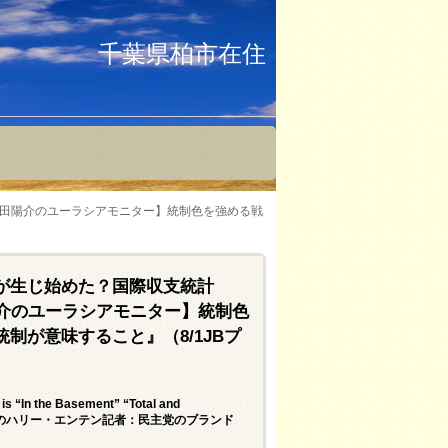
千葉県柏市在住
土田陽介のユーラシアモニター】統制色を強める戦
が生じ始めた？国際収支統計
陽介のユーラシアモニター】統制色
制が意味すること』（8/1JBプ
s “In the Basement” “Total and
 Public＝CNNのハリー・エンテン記者：民主党のブランド