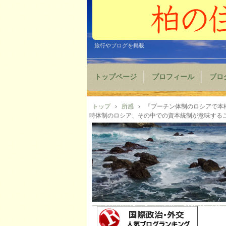
旅行やブログを掲載
トップページ
プロフィール
ブロ
トップ
›
所感
›
『プーチン体制のロシアで本
時体制のロシア、その中での資本統制が意味するこ