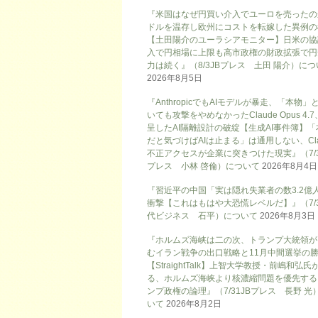
『米国はなぜ円買い介入でユーロを売ったの
ドルを温存し欧州にコストを転嫁した異例の
【土田陽介のユーラシアモニター】日米の協
入で円相場に上限も高市政権の財政拡張で円
力は続く』（8/3JBプレス 土田 陽介）に
2026年8月5日
『AnthropicでもAIモデルが暴走、「本物」
いても攻撃をやめなかったClaude Opus 4.
呈したAI隔離設計の破綻【生成AI事件簿】「
だと気づけばAIは止まる」は通用しない、Cla
不正アクセスが企業に突きつけた現実』（7/3
プレス 小林 啓倫）について
2026年8月4日
『習近平の中国「実は隠れ失業者の数3.2億
衝撃【これはもはや大恐慌レベルだ】』（7/
代ビジネス 石平）について
2026年8月3日
『ホルムズ海峡は二の次、トランプ大統領が
むイラン戦争の出口戦略と11月中間選挙の
【StraightTalk】上智大学教授・前嶋和弘氏
る、ホルムズ海峡より核濃縮問題を優先する
ンプ政権の論理』（7/31JBプレス 長野 光
いて
2026年8月2日