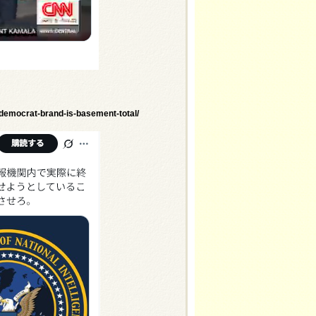
democrat-brand-is-basement-total/