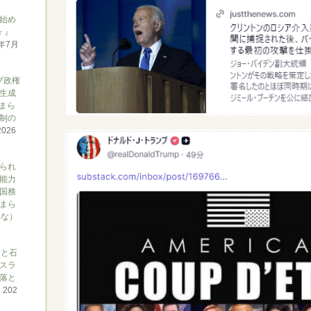
始め
 』
6年7月
プ政権
生成
まら
制の
2026
られ
能力
国務
まら
れな）
アと石
スラ
落と
て
202