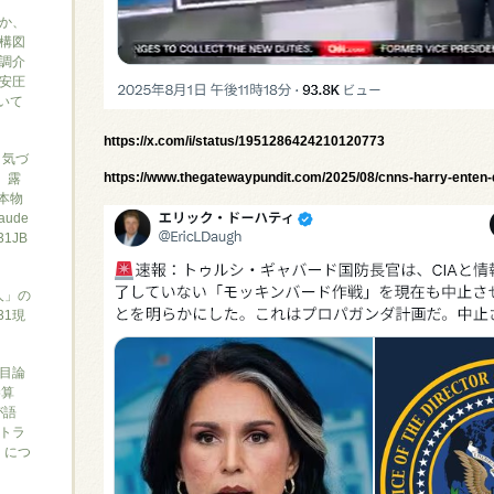
か、
構図
調介
安圧
ついて
https://x.com/i/status/1951286424210120773
と気づ
7、露
https://www.thegatewaypundit.com/2025/08/cnns-harry-enten-
本物
ude
1JB
人」の
31現
目論
勝算
が語
トラ
）につ