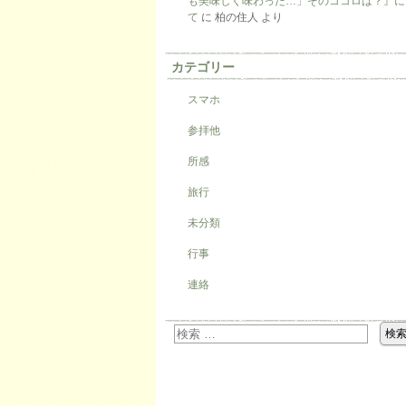
も美味しく味わった…」そのココロは？』に
て
に
柏の住人
より
カテゴリー
スマホ
参拝他
所感
旅行
未分類
行事
連絡