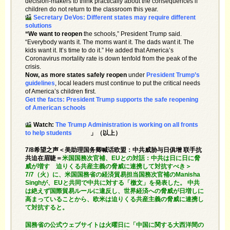
decision-makers to think practically about the consequences if
children do not return to the classroom this year.
Secretary DeVos: Different states may require different
solutions
“We want to reopen
the schools,” President Trump said.
“Everybody wants it. The moms want it. The dads want it. The
kids want it. It’s time to do it.” He added that America’s
Coronavirus mortality rate is down tenfold from the peak of the
crisis.
Now, as more states safely
reopen
under
President Trump’s
guidelines
, local leaders must continue to put the critical needs
of America’s children first.
Get the facts: President Trump supports the safe reopening
of American
schools
Watch:
The Trump Administration is working on all fronts
to help students
」（以上）
7/8希望之声＜美助理国务卿喊话欧盟：中共威胁与日俱增 联手抗
共迫在眉睫＝
米国国務次官補、EUとの対話：中共は日に日に脅
威が増す 迫りくる共産主義の脅威に連携して対抗すべき＞
7/7（火）に、米国国務省の経済貿易担当国務次官補のManisha
Singhが、EUと共同で中共に対する「檄文」を発表した。 中共
は絶えず国際貿易ルールに違反し、世界経済への脅威が日増しに
高まっていることから、欧米は迫りくる共産主義の脅威に連携し
て対抗すると。
国務省の公式ウェブサイトは火曜日に「中国に関する大西洋間の