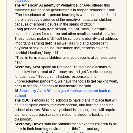
classroom
”
The American Academy of Pediatrics
, or AAP, offered this
statement urging local governments to reopen schools this fall:
“The importance of in-person learning is well-documented, and
there is already evidence of the negative impacts on children
because of school closures in the spring of 2020.”
Long periods away
from school, the AAP says, interrupts
support services for children and often results in social isolation.
These factors make it “difficult for schools to identify and address
important learning deficits as well as child and adolescent
physical or sexual abuse, substance use, depression, and
suicidal ideation,” they add.
“This, in turn
, places children and adolescents at considerable
risk.”
Secretary Azar
spoke on President Trump’s bold actions to
both slow the spread of Coronavirus and get America back open
for business. “Through this historic response to this
unprecedented pandemic, we have the tools to get back to work,
back to school, and back to healthcare,” he said.
Secretary Azar: We can get American children back to
school
The CDC
is encouraging schools to have plans in place that will
help anticipate cases, minimize spread, and limit the need for
school closures. Since every school is unique, each will require
a different approach to safely welcome students back to the
classroom.
Secretary DeVos
said the Administration expects children to be
back in their learning environments this fall—and urged