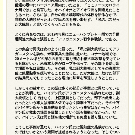
が、実際のアメリカの死者はその時点で12万人だった。また、予
備選の最中にバージニア州内にいたとき、「ここノースカロライ
ナ州では」と発言した。オハイオ州とアイオワ州を間違えたこと
もあった。さらには、自分の副大統領時代の体験を語るなかで、
当時の大統領だったオバマ氏の名を思い出せず、「私のボスだっ
た大統領」と言いつくろったこともある。
とくに有名なのは、2019年8月にニューハンプシャー州での予備
選関連の集会で演説した「アフガニスタン戦争体験談」である。
この集会で同氏は次のように語った。「私は副大統領としてアフ
ガニスタンを訪れ、米軍将兵の激励に赴いた。コナー地域では、
20メートルほどの深さの谷間に取り残され敵の猛攻撃を受けてい
る兵隊がいた。米海軍大佐がロープを伝って、その部下を助け出
す場面を私は目撃した。その後、私は副大統領としてその海軍大
佐に銀星勲章を授与することになった。だが大佐は、助けた部下
が結局死んでしまったことを理由に勲章を辞退しようとした」。
しかしその後すぐ、この話は多くの部分が事実とは異なっている
ことが判明した。バイデン氏がアフガニスタンを訪れたのは、副
大統領としてではなく、上院議員としてだった。部下の救出にあ
たったという軍人は海軍大佐ではなく陸軍士官だった。その士官
がバイデン氏から銀星勲章を受けたという事実はなかった。バイ
デン氏が救出の場面を目撃したという話も根拠がなかった。だ
が、バイデン氏は同じ話を他の場所でも何度も繰り返していた。
こうした事例が重なり、バイデン氏には認知症の兆候が出ている
のではないかという疑問が提起されるようになった。そしてつい