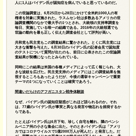
人に1人はバイデン氏が認知症を病んでいると思っているのだ。
この世論調査は、6月25日から28日にかけて全米約1000人の有
権者を対象に実施された。ラスムセン社は多数あるアメリカの世
論調査機関のなかで最大手の1つとされ、大統領の支持率調査を
毎日、実施している唯一の組織である。2016年の大統領選でも
世論の動向を最も正しく伝えた調査会社として評判が高い。
共和党も民主党もこの調査結果に驚かされた。とくに民主党には
大きな衝撃を与えた。6月30日のバイデン氏の記者会見で認知度
のテストについて質問が出たのも、前日に公表されたこの世論調
査結果が契機になったとみられている。
同時にこの結果は米国の各種メディアによって広く報じられ、大
きな波紋を広げた。民主党支持のメディアにはこの調査結果を無
視するところもあったようだが、今後の選挙キャンペーンで重要
テーマの1つになっていくことは確実であろう。
間違いだらけのアフガニスタン戦争体験談
なぜ、バイデン氏の認知症疑惑がこれほど語られるのか。それ
は、77歳のバイデン氏が事実と異なる発言や物忘れを頻発するか
らである。
たとえばバイデン氏は6月下旬、珍しく自宅を離れ、隣のペンシ
ルベニア州の小さな集会に出た。そのときバイデン氏は「アメリ
カではコロナウイルスで1億2000万人が死んだ」と発言した。だ