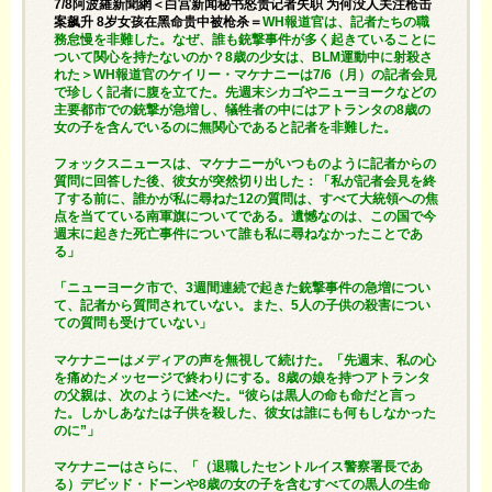
7/8阿波羅新聞網＜白宫新闻秘书怒责记者失职 为何没人关注枪击
案飙升 8岁女孩在黑命贵中被枪杀＝
WH報道官は、記者たちの職
務怠慢を非難した。なぜ、誰も銃撃事件が多く起きていることに
ついて関心を持たないのか？8歳の少女は、BLM運動中に射殺さ
れた＞WH報道官のケイリー・マケナニーは7/6（月）の記者会見
で珍しく記者に腹を立てた。先週末シカゴやニューヨークなどの
主要都市での銃撃が急増し、犠牲者の中にはアトランタの8歳の
女の子を含んでいるのに無関心であると記者を非難した。
フォックスニュースは、マケナニーがいつものように記者からの
質問に回答した後、彼女が突然切り出した：「私が記者会見を終
了する前に、誰かが私に尋ねた12の質問は、すべて大統領への焦
点を当てている南軍旗についてである。遺憾なのは、この国で今
週末に起きた死亡事件について誰も私に尋ねなかったことであ
る」
「ニューヨーク市で、3週間連続で起きた銃撃事件の急増につい
て、記者から質問されていない。また、5人の子供の殺害につい
ての質問も受けていない」
マケナニーはメディアの声を無視して続けた。「先週末、私の心
を痛めたメッセージで終わりにする。8歳の娘を持つアトランタ
の父親は、次のように述べた。“彼らは黒人の命も命だと言っ
た。しかしあなたは子供を殺した、彼女は誰にも何もしなかった
のに”」
マケナニーはさらに、「（退職したセントルイス警察署長であ
る）デビッド・ドーンや8歳の女の子を含むすべての黒人の生命