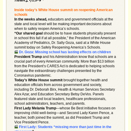
7/8WHよりのﾒｰﾙ「
Inside today’s White House summit on reopening American
schools
In the weeks ahead,
educators and government officials at the
state and local level will be making important decisions about
when to safely reopen America’s schools.
“Our shared goal
should be to have students physically present
in school this fall if at all possible,” the President of the American
Academy of Pediatrics, Dr. Sally Goza, said at a White House
summit today on Safely Reopening America’s Schools.
Dr. Goza: Missing school has lasting effects on children
President Trump
and his Administration know that schools are a
crucial part of every American community. More than $13 billion
from the President’s CARES Act is dedicated to helping schools
navigate the extraordinary challenges presented by the
Coronavirus pandemic.
Today’s White House summit
brought together health and
education officials from across government and society,
including Dr. Deborah Birx, Health & Human Services Secretary
Alex Azar, and Education Secretary Betsy DeVos. Panels
featured state and local leaders, healthcare professionals,
school administrators, teachers, and parents.
First Lady Melania Trump
—whose Be Best initiative focuses on
improving child well-being—and Second Lady Karen Pence, a
teacher, both joined the summit, as did President Trump and
Vice President Pence.
First Lady: Students “missing more than just time in the