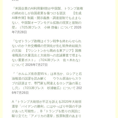
『米国企業のAI利用量6割が中国製、トランプ政権
の締め出しが自国産業を傷つける逆説 【生成
AI事件簿】制裁・開示義務・調達規制でも止まら
ない、中国製オープンモデル拡散の現実と規制の
壁』（7/25JBプレス 小林 啓倫）について
2026
年7月28日
『なぜトランプ政権はイラン戦争を終わらせられ
ないのか？外交機構の空洞化が生む戦争終結能力
の欠如 【ワシントンから眺める東アジア】国務
省職員の大量流出と大統領への忠誠審査で埋まら
ない重要ポスト』（7/24JBプレス 佐々木れな）
について
2026年7月27日
『「ホルムズ依存度95％」は本当か、ロシアと石
油報道の誤謬を読み解く ウラル原油からスラ
ブの語源まで、専門家も間違えるロシア論の落と
し穴』（7/23JBプレス 杉浦敏広）について
202
6年7月26日
A『トランプ大統領が不正を訴える2020年大統領
選挙「バイデンの勝利」にはやっぱり中国の干渉
があった可能性』、B『トランプを怒りの演説に
駆り立てた「アメリカの選挙」投票制度のあまり