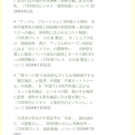
にあるのは中国が台湾海峡で冒険主義に走る可能
性』（7/30現代ビジネス 渡部恒雄）について
20
26年8月1日
A『アップル、ブロードコムと300億ドル契約 法
的不確実性の排除と供給網の米国回帰へ 政治的リ
スクへの備え、新体制に託されるコスト制御』
（7/28JBプレス 小久保 重信）、B『ジョブズ氏
の「熱核戦争」再び、アップル対オープンAI訴訟
にみる「ポストスマホ」の覇権争い 元幹部を
通じた製造ノウハウ流出の疑惑とターナス新CEO
への時間稼ぎ』（7/29JBプレス 小久保 重信）に
ついて
2026年7月31日
A『”寝そべり族”や反抗的な子どもを強制連行する
「矯正施設」が急増…中国版「戸塚ヨットスクー
ル」の実態』、B『中国で1.6兆円市場に広がる
「ネット依存矯正」ビジネスの闇…我が子を独房
に監禁・虐待する更生施設に引き渡す親たち』
（7/28現代ビジネス 上海在住のえいちゃん）に
ついて
2026年7月30日
『大洪水が揺るがす習近平の「天命」…崩れ始め
た「大躍進ダム」、5000基のダムに危険信号 』
（7/28JBプレス 福島香織）について
2026年7月
29日