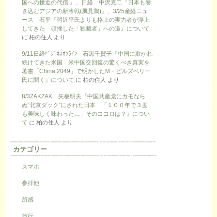
国への接近の代償 』、日経 中沢克二『日本も巻
き込むアジアの新冷戦(風見鶏)』、3/25産経ニュ
ース 石平『習近平氏よりも格上の実力者が浮上
してきた 頓挫した「独裁者」への道』について
に
柏の住人
より
9/11日経ﾋﾞｼﾞﾈｽｵﾝﾗｲﾝ 石黒千賀子『中国に欺かれ
続けてきた米国 米中国交回復の驚くべき真実を
著書「China 2049」で明かしたM・ピルズベリー
氏に聞く』について
に
柏の住人
より
8/3ZAKZAK 矢板明夫『中国共産党にカモなら
ぬ“北京ダック”にされた日本 「１００年で３度
も美味しく味わった…」そのココロは？』につい
て
に
柏の住人
より
カテゴリー
スマホ
参拝他
所感
旅行