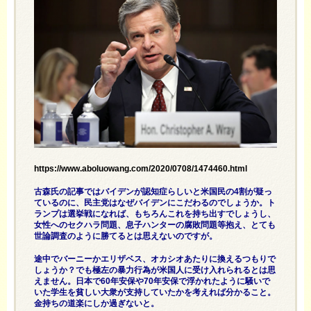
https://www.aboluowang.com/2020/0708/1474460.html
古森氏の記事ではバイデンが認知症らしいと米国民の4割が疑っ
ているのに、民主党はなぜバイデンにこだわるのでしょうか。ト
ランプは選挙戦になれば、もちろんこれを持ち出すでしょうし、
女性へのセクハラ問題、息子ハンターの腐敗問題等抱え、とても
世論調査のように勝てるとは思えないのですが。
途中でバーニーかエリザベス、オカシオあたりに換えるつもりで
しょうか？でも極左の暴力行為が米国人に受け入れられるとは思
えません。日本で60年安保や70年安保で浮かれたように騒いで
いた学生を貧しい大衆が支持していたかを考えれば分かること。
金持ちの道楽にしか過ぎないと。