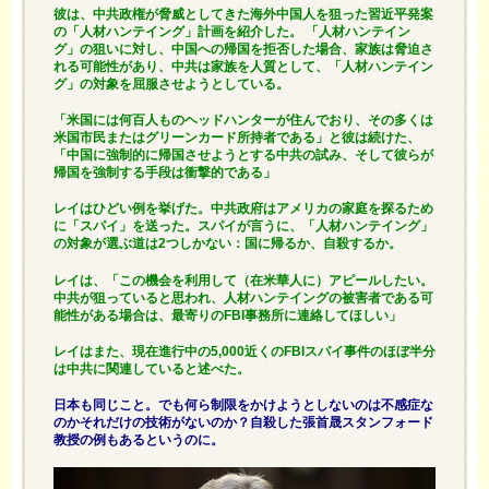
彼は、中共政権が脅威としてきた海外中国人を狙った習近平発案
の「人材ハンテイング」計画を紹介した。 「人材ハンテイン
グ」の狙いに対し、中国への帰国を拒否した場合、家族は脅迫さ
れる可能性があり、中共は家族を人質として、「人材ハンテイン
グ」の対象を屈服させようとしている。
「米国には何百人ものヘッドハンターが住んでおり、その多くは
米国市民またはグリーンカード所持者である」と彼は続けた、
「中国に強制的に帰国させようとする中共の試み、そして彼らが
帰国を強制する手段は衝撃的である」
レイはひどい例を挙げた。中共政府はアメリカの家庭を探るため
に「スパイ」を送った。スパイが言うに、「人材ハンテイング」
の対象が選ぶ道は2つしかない：国に帰るか、自殺するか。
レイは、「この機会を利用して（在米華人に）アピールしたい。
中共が狙っていると思われ、人材ハンテイングの被害者である可
能性がある場合は、最寄りのFBI事務所に連絡してほしい」
レイはまた、現在進行中の5,000近くのFBIスパイ事件のほぼ半分
は中共に関連していると述べた。
日本も同じこと。でも何ら制限をかけようとしないのは不感症な
のかそれだけの技術がないのか？自殺した張首晟スタンフォード
教授の例もあるというのに。