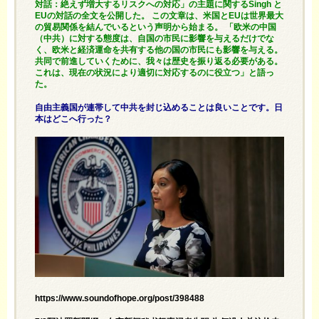
対話：絶えず増大するリスクへの対応」の主題に関するSingh と
EUの対話の全文を公開した。 この文章は、米国とEUは世界最大
の貿易関係を結んでいるという声明から始まる。 「欧米の中国
（中共）に対する態度は、自国の市民に影響を与えるだけでな
く、欧米と経済運命を共有する他の国の市民にも影響を与える。
共同で前進していくために、我々は歴史を振り返る必要がある。
これは、現在の状況により適切に対応するのに役立つ」と語っ
た。
自由主義国が連帯して中共を封じ込めることは良いことです。日
本はどこへ行った？
https://www.soundofhope.org/post/398488