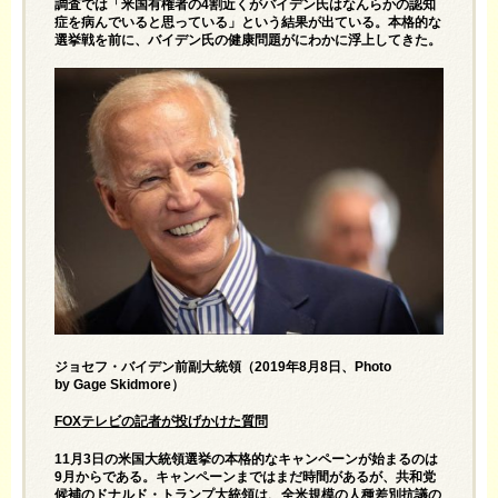
調査では「米国有権者の4割近くがバイデン氏はなんらかの認知
症を病んでいると思っている」という結果が出ている。本格的な
選挙戦を前に、バイデン氏の健康問題がにわかに浮上してきた。
ジョセフ・バイデン前副大統領（2019年8月8日、Photo
by
Gage Skidmore
）
FOX
テレビの記者が投げかけた質問
11月3日の米国大統領選挙の本格的なキャンペーンが始まるのは
9月からである。キャンペーンまではまだ時間があるが、共和党
候補のドナルド・トランプ大統領は、全米規模の人種差別抗議の