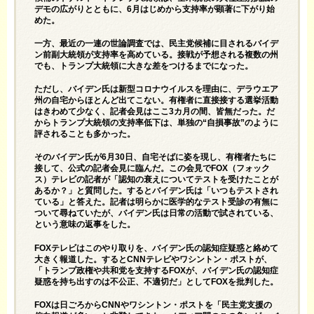
デモの広がりとともに、6月はじめから支持率が顕著に下がり始
めた。
一方、最近の一連の世論調査では、民主党候補に目されるバイデ
ン前副大統領が支持率を高めている。接戦が予想される複数の州
でも、トランプ大統領に大きな差をつけるまでになった。
ただし、バイデン氏は新型コロナウイルスを理由に、デラウエア
州の自宅からほとんど出てこない。有権者に直接接する選挙活動
はきわめて少なく、記者会見はここ3カ月の間、皆無だった。だ
からトランプ大統領の支持率低下は、単独の“自損事故”のように
評されることも多かった。
そのバイデン氏が6月30日、自宅そばに姿を現し、有権者たちに
接して、公式の記者会見に臨んだ。この会見でFOX（フォック
ス）テレビの記者が「認知の衰えについてテストを受けたことが
あるか？」と質問した。するとバイデン氏は「いつもテストされ
ている」と答えた。記者は明らかに医学的なテスト受診の有無に
ついて尋ねていたが、バイデン氏は日常の活動で試されている、
という意味の返事をした。
FOXテレビはこのやり取りを、バイデン氏の認知症疑惑と絡めて
大きく報道した。するとCNNテレビやワシントン・ポストが、
「トランプ政権や共和党を支持するFOXが、バイデン氏の認知症
疑惑を持ち出すのは不公正、不適切だ」としてFOXを批判した。
FOXは日ごろからCNNやワシントン・ポストを「民主党支援の