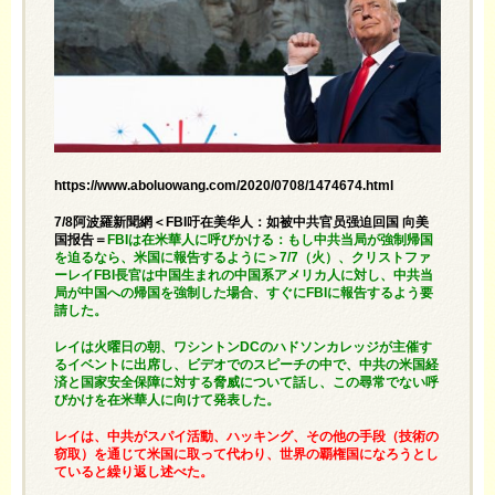
https://www.aboluowang.com/2020/0708/1474674.html
7/8阿波羅新聞網＜FBI吁在美华人：如被中共官员强迫回国 向美
国报告＝
FBIは在米華人に呼びかける：もし中共当局が強制帰国
を迫るなら、米国に報告するように＞7/7（火）、クリストファ
ーレイFBI長官は中国生まれの中国系アメリカ人に対し、中共当
局が中国への帰国を強制した場合、すぐにFBIに報告するよう要
請した。
レイは火曜日の朝、ワシントンDCのハドソンカレッジが主催す
るイベントに出席し、ビデオでのスピーチの中で、中共の米国経
済と国家安全保障に対する脅威について話し、この尋常でない呼
びかけを在米華人に向けて発表した。
レイは、中共がスパイ活動、ハッキング、その他の手段（技術の
窃取）を通じて米国に取って代わり、世界の覇権国になろうとし
ていると繰り返し述べた。