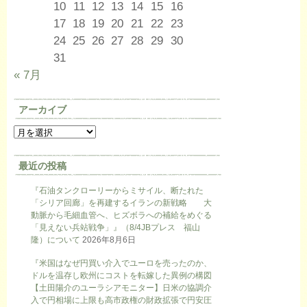
10
11
12
13
14
15
16
17
18
19
20
21
22
23
24
25
26
27
28
29
30
31
« 7月
アーカイブ
最近の投稿
『石油タンクローリーからミサイル、断たれた
「シリア回廊」を再建するイランの新戦略 大
動脈から毛細血管へ、ヒズボラへの補給をめぐる
「見えない兵站戦争」』（8/4JBプレス 福山
隆）について
2026年8月6日
『米国はなぜ円買い介入でユーロを売ったのか、
ドルを温存し欧州にコストを転嫁した異例の構図
【土田陽介のユーラシアモニター】日米の協調介
入で円相場に上限も高市政権の財政拡張で円安圧