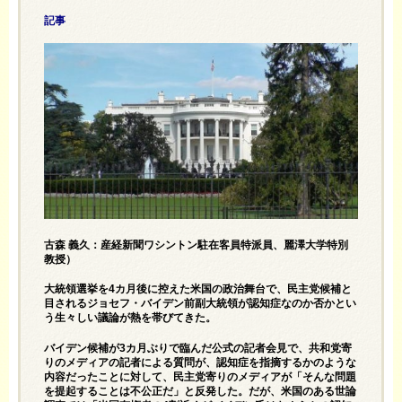
記事
古森 義久：産経新聞ワシントン駐在客員特派員、麗澤大学特別
教授）
大統領選挙を4カ月後に控えた米国の政治舞台で、民主党候補と
目されるジョセフ・バイデン前副大統領が認知症なのか否かとい
う生々しい議論が熱を帯びてきた。
バイデン候補が3カ月ぶりで臨んだ公式の記者会見で、共和党寄
りのメディアの記者による質問が、認知症を指摘するかのような
内容だったことに対して、民主党寄りのメディアが「そんな問題
を提起することは不公正だ」と反発した。だが、米国のある世論