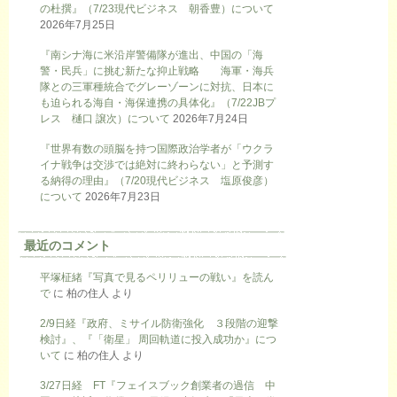
の杜撰』（7/23現代ビジネス 朝香豊）について
2026年7月25日
『南シナ海に米沿岸警備隊が進出、中国の「海
警・民兵」に挑む新たな抑止戦略 海軍・海兵
隊との三軍種統合でグレーゾーンに対抗、日本に
も迫られる海自・海保連携の具体化』（7/22JBプ
レス 樋口 譲次）について
2026年7月24日
『世界有数の頭脳を持つ国際政治学者が「ウクラ
イナ戦争は交渉では絶対に終わらない」と予測す
る納得の理由』（7/20現代ビジネス 塩原俊彦）
について
2026年7月23日
最近のコメント
平塚柾緒『写真で見るペリリューの戦い』を読ん
で
に
柏の住人
より
2/9日経『政府、ミサイル防衛強化 ３段階の迎撃
検討』、『「衛星」 周回軌道に投入成功か』につ
いて
に
柏の住人
より
3/27日経 FT『フェイスブック創業者の過信 中