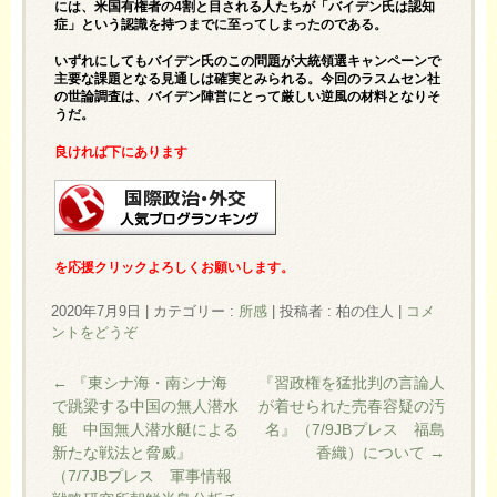
には、米国有権者の4割と目される人たちが「バイデン氏は認知
症」という認識を持つまでに至ってしまったのである。
いずれにしてもバイデン氏のこの問題が大統領選キャンペーンで
主要な課題となる見通しは確実とみられる。今回のラスムセン社
の世論調査は、バイデン陣営にとって厳しい逆風の材料となりそ
うだ。
良ければ下にあります
を応援クリックよろしくお願いします。
2020年7月9日
|
カテゴリー :
所感
|
投稿者 : 柏の住人
|
コメ
ントをどうぞ
←
『東シナ海・南シナ海
『習政権を猛批判の言論人
で跳梁する中国の無人潜水
が着せられた売春容疑の汚
艇 中国無人潜水艇による
名』（7/9JBプレス 福島
新たな戦法と脅威』
香織）について
→
（7/7JBプレス 軍事情報