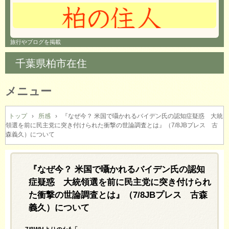
旅行やブログを掲載
千葉県柏市在住
メニュー
コ
ン
トップ
›
所感
›
『なぜ今？ 米国で囁かれるバイデン氏の認知症疑惑 大統
領選を前に民主党に突き付けられた衝撃の世論調査とは』（7/8JBプレス 古
テ
森義久）について
ン
ツ
へ
『なぜ今？ 米国で囁かれるバイデン氏の認知
ス
キ
症疑惑 大統領選を前に民主党に突き付けられ
ッ
た衝撃の世論調査とは』（7/8JBプレス 古森
プ
義久）について