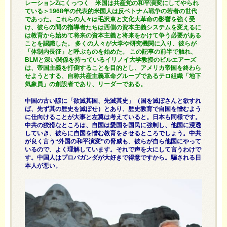
レーションZにくっつく 米国は共産党の和平演変にしてやられ
ている＞1968年の代表的米国人は反ベトナム戦争の若者の世代
であった。これらの人々は毛沢東と文化大革命の影響を強く受
け、彼らの間の指導者たちは西側の資本主義システムを変えるに
は教育から始めて将来の資本主義と将来をかけて争う必要がある
ことを認識した。 多くの人々が大学や研究機関に入り、彼らが
「体制内長征」と呼ぶものを始めた。 この記事の前半で触れ、
BLMと深い関係を持っているイリノイ大学教授のビルエアーズ
は、帝国主義を打倒することを目的とし、アメリカ帝国を終わら
せようとする、自称共産主義革命グループであるテロ組織「地下
気象員」の創設者であり、リーダーである。
中国の古い諺に「欲滅其国、先滅其史」（国を滅ぼさんと欲すれ
ば、先ず其の歴史を滅ぼせ）とあり、歴史教育で自国を憎むよう
に仕向けることが大事と左翼は考えていると。日本も同様です。
中共の狡猾なところは、自国は愛国を国民に強制し、他国に浸透
していき、彼らに自国を憎む教育をさせるところでしょう。中共
が良く言う“外国の和平演変”の脅威も、彼らが自ら他国にやって
いるので、よく理解しています。それで声を大にして言うわけで
す。中国人はプロパガンダが大好きで得意ですから。騙される日
本人が悪い。