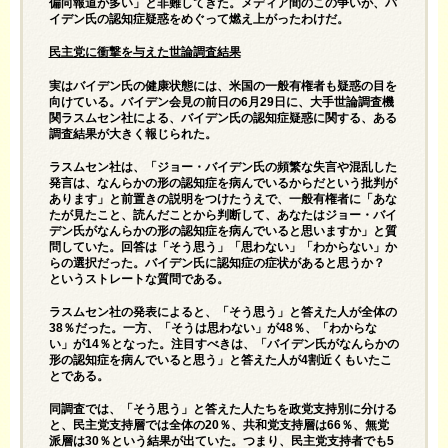
偏向報道が多い」と非難してきた。メディア間のこの争いが、バ
イデン氏の認知症疑惑をめぐって燃え上がったわけだ。
民主党に衝撃を与えた世論調査結果
実はバイデン氏の健康状態には、米国の一般有権者も疑惑の目を
向けている。バイデン会見の前日の6月29日に、大手世論調査機
関ラスムセン社による、バイデン氏の認知症疑惑に関する、ある
調査結果が大きく報じられた。
ラスムセン社は、「ジョー・バイデン氏の頻繁な失言や混乱した
発言は、なんらかの形の認知症を病んでいるからだという批判が
あります」と前置きの説明をつけたうえで、一般有権者に「あな
たが見たこと、読んだことから判断して、あなたはジョー・バイ
デン氏がなんらかの形の認知症を病んでいると思いますか」と質
問していた。回答は「そう思う」「思わない」「わからない」か
らの選択だった。バイデン氏に認知症の症状があると思うか？
というストレートな質問である。
ラスムセン社の発表によると、「そう思う」と答えた人が全体の
38％だった。一方、「そうは思わない」が48％、「わからな
い」が14％となった。注目すべきは、「バイデン氏がなんらかの
形の認知症を病んでいると思う」と答えた人が4割近くもいたこ
とである。
同調査では、「そう思う」と答えた人たちを政党支持別に分ける
と、民主党支持層では全体の20％、共和党支持層は66％、無党
派層は30％という結果が出ていた。つまり、民主党支持者でも5