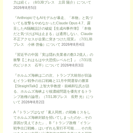
力は続く』（8/3JBプレス 土田 陽介）について
2026年8月5日
『AnthropicでもAIモデルが暴走、「本物」と気づ
いても攻撃をやめなかったClaude Opus 4.7、露
呈したAI隔離設計の破綻【生成AI事件簿】「本物
だと気づけばAIは止まる」は通用しない、Claude
不正アクセスが企業に突きつけた現実』（7/31JB
プレス 小林 啓倫）について
2026年8月4日
『習近平の中国「実は隠れ失業者の数3.2億人」の
衝撃【これはもはや大恐慌レベルだ】』（7/31現
代ビジネス 石平）について
2026年8月3日
『ホルムズ海峡は二の次、トランプ大統領が目論
むイラン戦争の出口戦略と11月中間選挙の勝算
【StraightTalk】上智大学教授・前嶋和弘氏が語
る、ホルムズ海峡より核濃縮問題を優先するトラ
ンプ政権の論理』（7/31JBプレス 長野 光）につ
いて
2026年8月2日
A『トランプはなぜ「素人同然」の戦略ミスをし
てホルムズ海峡封鎖を招いてしまったのか…その
原因が見えてきた』、B『トランプ政権「イラン
戦争出口戦略」はいずれも実行不可能……その先