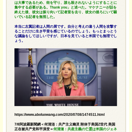
は大事であるため、街を守り、誰も殺されないようにすることに
集中する必要がある。Thank you」と述べた。マケナニーが話を
終えた後、彼女は振り向いて記者室を去り、彼女の後ろにいて騒
いでいる記者を無視した。
本当に左翼記者は人間の屑です。自分と考えの違う人間を攻撃す
ることだけに生き甲斐を感じているのでしょう。もっとまっとう
な議論をしてほしいですが、日本を見ていると米国でも無理でし
ょう。
https://www.aboluowang.com/2020/0708/1474511.html
7/8阿波羅新聞網＜何清涟：共产主义幽灵 附体于美国Z世代 美国
正在被共产党和平演变＝
何清漣：共産主義の亡霊は米国のジェネ