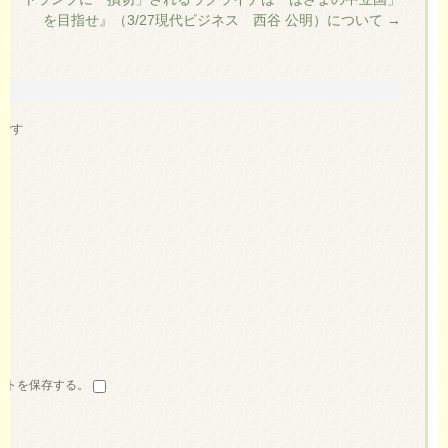
を目指せ』（3/27現代ビジネス 西谷 公明）について
→
です
イトを保存する。