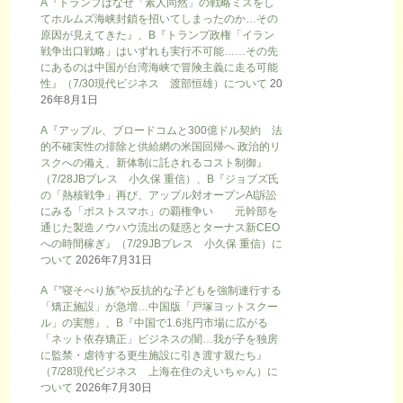
A『トランプはなぜ「素人同然」の戦略ミスをし
てホルムズ海峡封鎖を招いてしまったのか…その
原因が見えてきた』、B『トランプ政権「イラン
戦争出口戦略」はいずれも実行不可能……その先
にあるのは中国が台湾海峡で冒険主義に走る可能
性』（7/30現代ビジネス 渡部恒雄）について
20
26年8月1日
A『アップル、ブロードコムと300億ドル契約 法
的不確実性の排除と供給網の米国回帰へ 政治的リ
スクへの備え、新体制に託されるコスト制御』
（7/28JBプレス 小久保 重信）、B『ジョブズ氏
の「熱核戦争」再び、アップル対オープンAI訴訟
にみる「ポストスマホ」の覇権争い 元幹部を
通じた製造ノウハウ流出の疑惑とターナス新CEO
への時間稼ぎ』（7/29JBプレス 小久保 重信）に
ついて
2026年7月31日
A『”寝そべり族”や反抗的な子どもを強制連行する
「矯正施設」が急増…中国版「戸塚ヨットスクー
ル」の実態』、B『中国で1.6兆円市場に広がる
「ネット依存矯正」ビジネスの闇…我が子を独房
に監禁・虐待する更生施設に引き渡す親たち』
（7/28現代ビジネス 上海在住のえいちゃん）に
ついて
2026年7月30日