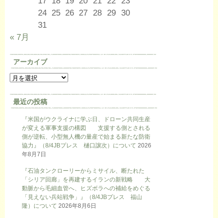
17
18
19
20
21
22
23
24
25
26
27
28
29
30
31
« 7月
アーカイブ
最近の投稿
『米国がウクライナに学ぶ日、ドローン共同生産
が変える軍事支援の構図 支援する側とされる
側が逆転、小型無人機の量産で始まる新たな防衛
協力』（8/4JBプレス 樋口譲次）について
2026
年8月7日
『石油タンクローリーからミサイル、断たれた
「シリア回廊」を再建するイランの新戦略 大
動脈から毛細血管へ、ヒズボラへの補給をめぐる
「見えない兵站戦争」』（8/4JBプレス 福山
隆）について
2026年8月6日