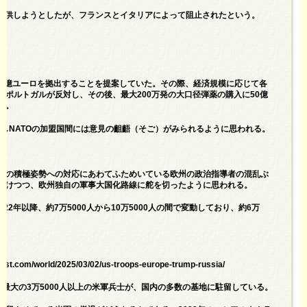
薬を提供しようとしたが、フランスとイタリアによって阻止されたという。
400億ユーロを拠出することを提案していた。その際、経済規模に応じて各
ポルトガルが反対し、その後、最大200万発の大口径弾薬の購入に50億
る。
しNATOの加盟国間には意見の齟齬（そご）がみられるように思われる。
への積極姿勢への対応にあわてふためいている欧州の政治指導者の混乱ぶ
かけつつ、欧州独自の軍事大国化路線に舵を切ったように思われる。
年以降、約7万5000人から10万5000人の間で変動しており、約6万
rld/2025/03/02/us-troops-europe-trump-russia/
最大の3万5000人以上の米軍兵士が、国内の多数の基地に駐留している。