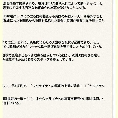
力のある価格で提供される。融資はEUの借り入れによって賄（まかな）わ
市場需要に起因する有利な融資条件の恩恵を受けることになる。
、1500億ユーロにのぼる防衛基金から英国の兵器メーカーを除外すると
る広範囲にわたる関税から英国を免除した場合、英国が橋渡し役を担うこと
建するには、まずに、長期間にわたる大規模な投資が必要である」とし
年までに欧州が強力かつ十分な欧州防衛体制を整えることをめざしている。
の規模で急増させるべき理由を提示しているほか、欧州の防衛を再建し、
盤を確立するために必要なステップを提示している。
として、第5項目で、「ウクライナへの軍事的支援の強化」（「ヤマアラシ
全保障保証の一環として、またウクライナへの軍事支援強化に関するEU上
るとされている。