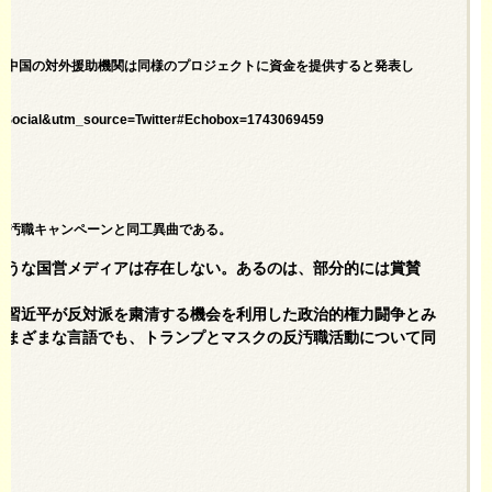
後、中国の対外援助機関は同様のプロジェクトに資金を提供すると発表し
um=Social&utm_source=Twitter#Echobox=1743069459
た反汚職キャンペーンと同工異曲である。
ような国営メディアは存在しない。あるのは、部分的には賞賛
、習近平が反対派を粛清する機会を利用した政治的権力闘争とみ
さまざまな言語でも、トランプとマスクの反汚職活動について同