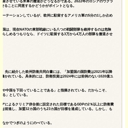
留させている米軍の撤退がどうなるかである。2022年のロシアのウクラ
させることに同意するかどうかがポイントとなる。
ローテーションしているが、欧州に駐留するアメリカ軍の5分の1しか占め
盟国は、現在NATOの東部戦線にいる八つの戦闘部隊を維持するのは危険
懲らしめるつもりなら、ドイツに駐留する3万から4万人の部隊を撤退させ
る。先に紹介した欧州防衛共同白書には、「加盟国の国防費は2021年以降
る」と書かれている。具体的には、防衛投資は2024年には前例のない1020億ユ
アや中国を下回っていることである」と指摘されている。だからこそ、
ある」としている。
のロシアによるクリミア併合後に設定された目標であるGDPの2％以上に防衛費
国は前進し、加盟32カ国のうち23カ国が目標を達成している。しかし、も
のなかでつぎのようにのべている。