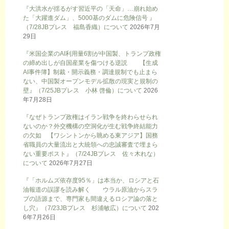
『大洪水が揺るがす習近平の「天命」…崩れ始め
た「大躍進ダム」、5000基のダムに危険信号 』
（7/28JBプレス 福島香織）について
2026年7月
29日
『米国企業のAI利用量6割が中国製、トランプ政権
の締め出しが自国産業を傷つける逆説 【生成
AI事件簿】制裁・開示義務・調達規制でも止まら
ない、中国製オープンモデル拡散の現実と規制の
壁』（7/25JBプレス 小林 啓倫）について
2026
年7月28日
『なぜトランプ政権はイラン戦争を終わらせられ
ないのか？外交機構の空洞化が生む戦争終結能力
の欠如 【ワシントンから眺める東アジア】国務
省職員の大量流出と大統領への忠誠審査で埋まら
ない重要ポスト』（7/24JBプレス 佐々木れな）
について
2026年7月27日
『「ホルムズ依存度95％」は本当か、ロシアと石
油報道の誤謬を読み解く ウラル原油からスラ
ブの語源まで、専門家も間違えるロシア論の落と
し穴』（7/23JBプレス 杉浦敏広）について
202
6年7月26日