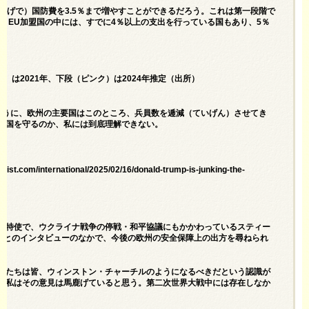
かげで）国防費を3.5％まで増やすことができるだろう。これは第一段階で
い。EU加盟国の中には、すでに4％以上の支出を行っている国もあり、5％
」
は2021年、下段（ピンク）は2024年推定（出所）
ように、欧州の主要国はこのところ、兵員数を逓減（ていげん）させてき
て国を守るのか、私には到底理解できない。
rnational/2025/02/16/donald-trump-is-junking-the-
当特使で、ウクライナ戦争の停戦・和平協議にもかかわっているスティー
ソンとのインタビューのなかで、今後の欧州の安全保障上の出方を尋ねられ
私たちは皆、ウィンストン・チャーチルのようになるべきだという認識が
、私はその意見は馬鹿げていると思う。第二次世界大戦中には存在しなか