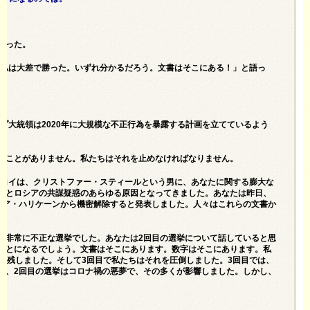
。
なった。
「私は大差で勝った。いずれ分かるだろう。文書はそこにある！」と語っ
プ大統領は2020年に大規模な不正行為を暴露する計画を立てているよう
たことがありません。私たちはそれを止めなければなりません。
・コイは、クリストファー・スティールという男に、あなたに関する膨大な
プとロシアの共謀疑惑のあらゆる原因となってきました。あなたは昨日、
イア・ハリケーンから機密解除すると発表しました。人々はこれらの文書か
。非常に不正な選挙でした。あなたは2回目の選挙について話していると思
ことになるでしょう。文書はそこにあります。数字はそこにあります。私
を残しました。そして3回目で私たちはそれを圧倒しました。3回目では、
し、2回目の選挙はコロナ禍の悪夢で、その多くが影響しました。しかし、