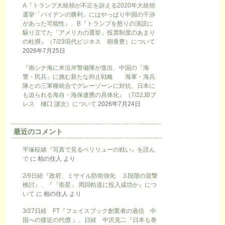
A『トランプ大統領が不正を訴える2020年大統領
選挙「バイデンの勝利」にはやっぱり中国の干渉
があった可能性』、B『トランプを怒りの演説に
駆り立てた「アメリカの選挙」投票制度のあまり
の杜撰』（7/23現代ビジネス 朝香豊）について
2026年7月25日
『南シナ海に米沿岸警備隊が進出、中国の「海
警・民兵」に挑む新たな抑止戦略 海軍・海兵
隊との三軍種統合でグレーゾーンに対抗、日本に
も迫られる海自・海保連携の具体化』（7/22JBプ
レス 樋口 譲次）について
2026年7月24日
最近のコメント
平塚柾緒『写真で見るペリリューの戦い』を読ん
で
に
柏の住人
より
2/9日経『政府、ミサイル防衛強化 ３段階の迎撃
検討』、『「衛星」 周回軌道に投入成功か』につ
いて
に
柏の住人
より
3/27日経 FT『フェイスブック創業者の過信 中
国への接近の代償 』、日経 中沢克二『日本も巻