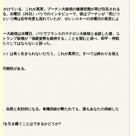
は死にかけている、これが真実」プーチン大統領の健康状態が再び注目される
いる。水曜日（26日）パリでのインタビューで、彼はプーチンが「死につ
だという噂は近年何度も流れていたが、ゼレンスキーの水曜日の発言によ
スキー大統領は水曜日、パリでフランスのマクロン大統領と会談した後、ユ
でトランプ政権が「強硬姿勢を維持する」ことを望むと述べ、和平・停戦
けたりしてはならないと語った。
チン）は長く生きられないだろう。これが真実だ。すべては終わりを迎え
る可能性がある。
ば、自然と友好的になる。食糧供給が断たれても、誰もあなたの供給した
全部を引き継ぐことはできるかどうか?