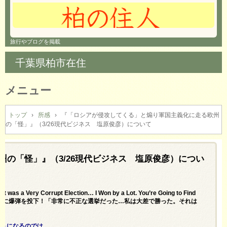
旅行やブログを掲載
千葉県柏市在住
メニュー
コ
ン
トップ
›
所感
›
『「ロシアが侵攻してくる」と煽り軍国主義化に走る欧州
の「怪」』（3/26現代ビジネス 塩原俊彦）について
テ
ン
ツ
へ
の「怪」』（3/26現代ビジネス 塩原俊彦）につい
ス
キ
ッ
 was a Very Corrupt Election… I Won by a Lot. You’re Going to Find
プ
大統領が2020年の選挙に爆弾を投下！「非常に不正な選挙だった…私は大差で勝った。それは
ようになるのでは。