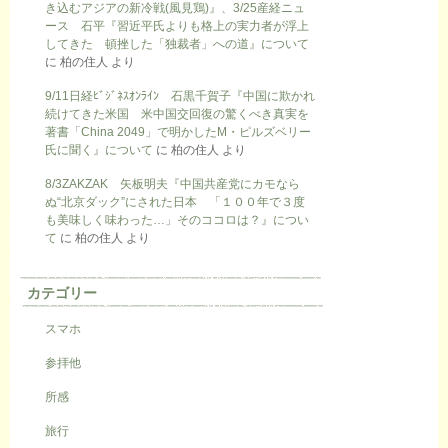
き込むアジアの新冷戦(風見鶏)』、3/25産経ニュ
ース 石平『習近平氏よりも格上の実力者が浮上
してきた 頓挫した「独裁者」への道』について
に
柏の住人
より
9/11日経ﾋﾞｼﾞﾈｽｵﾝﾗｲﾝ 石黒千賀子『中国に欺かれ
続けてきた米国 米中国交回復の驚くべき真実を
著書「China 2049」で明かしたM・ピルズベリー
氏に聞く』について
に
柏の住人
より
8/3ZAKZAK 矢板明夫『中国共産党にカモなら
ぬ“北京ダック”にされた日本 「１００年で３度
も美味しく味わった…」そのココロは？』につい
て
に
柏の住人
より
カテゴリー
スマホ
参拝他
所感
旅行