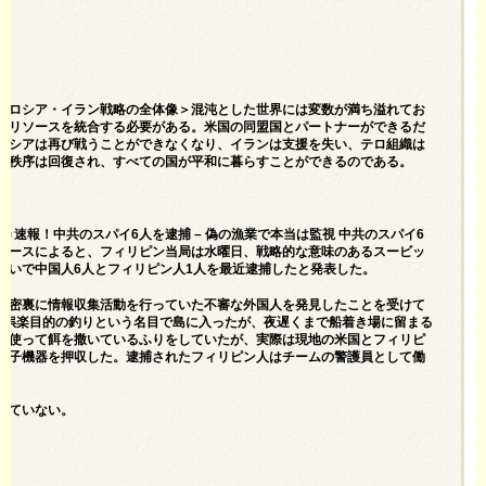
中・ロシア・イラン戦略の全体像＞混沌とした世界には変数が満ち溢れてお
るリソースを統合する必要がある。米国の同盟国とパートナーができるだ
ロシアは再び戦うことができなくなり、イランは支援を失い、テロ組織は
際秩序は回復され、すべての国が平和に暮らすことができるのである。
＝速報！中共のスパイ6人を逮捕 – 偽の漁業で本当は監視 中共のスパイ6
ュースによると、フィリピン当局は水曜日、戦略的な意味のあるスービッ
疑いで中国人6人とフィリピン人1人を最近逮捕したと発表した。
で秘密裏に情報収集活動を行っていた不審な外国人を発見したことを受けて
は娯楽目的の釣りという名目で島に入ったが、夜遅くまで船着き場に留まる
を使って餌を撒いているふりをしていたが、実際は現地の米国とフィリピ
電子機器を押収した。逮捕されたフィリピン人はチームの警護員として働
していない。