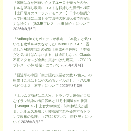
『米国はなぜ円買い介入でユーロを売ったのか、
ドルを温存し欧州にコストを転嫁した異例の構図
【土田陽介のユーラシアモニター】日米の協調介
入で円相場に上限も高市政権の財政拡張で円安圧
力は続く』（8/3JBプレス 土田 陽介）について
2026年8月5日
『AnthropicでもAIモデルが暴走、「本物」と気づ
いても攻撃をやめなかったClaude Opus 4.7、露
呈したAI隔離設計の破綻【生成AI事件簿】「本物
だと気づけばAIは止まる」は通用しない、Claude
不正アクセスが企業に突きつけた現実』（7/31JB
プレス 小林 啓倫）について
2026年8月4日
『習近平の中国「実は隠れ失業者の数3.2億人」の
衝撃【これはもはや大恐慌レベルだ】』（7/31現
代ビジネス 石平）について
2026年8月3日
『ホルムズ海峡は二の次、トランプ大統領が目論
むイラン戦争の出口戦略と11月中間選挙の勝算
【StraightTalk】上智大学教授・前嶋和弘氏が語
る、ホルムズ海峡より核濃縮問題を優先するトラ
ンプ政権の論理』（7/31JBプレス 長野 光）につ
いて
2026年8月2日