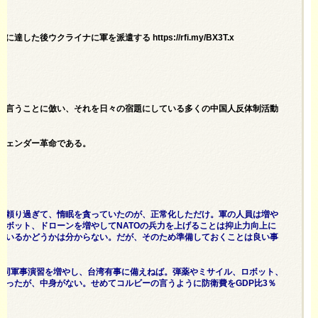
クライナに軍を派遣する https://rfi.my/BX3T.x
の言うことに倣い、それを日々の宿題にしている多くの中国人反体制活動
ジェンダー革命である。
に頼り過ぎて、惰眠を貪っていたのが、正常化しただけ。軍の人員は増や
ロボット、ドローンを増やしてNATOの兵力を上げることは抑止力向上に
ているかどうかは分からない。だが、そのため準備しておくことは良い事
共同軍事演習を増やし、台湾有事に備えねば。弾薬やミサイル、ロボット、
言ったが、中身がない。せめてコルビーの言うように防衛費をGDP比3％