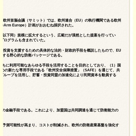
の欧州首脳会議（サミット）では、欧州連合（EU）の執行機関である欧州
rm Europe）計画がおおむね採択された。
2円、以下同）規模に拡大するという、広範だが漠然とした提案を行ってい
資プログラムも含まれていた。
衛投資を支援するための具体的な法的・財政的手段を概説したもので、EU
供する野心的な防衛パッケージである。
、直ちに利用可能なあらゆる手段を活用することを目的としており、（1）国
めの新たな専用手段である「欧州安全保障措置」（SAFE）を通じて、共
）グループを活用し、貯蓄・投資同盟の加速化により民間資本を動員する
いEUの金融手段である。これにより、加盟国は共同調達を通じて防衛能力の
て予測可能性が高まり、コストが削減され、欧州の防衛産業基盤を強化す