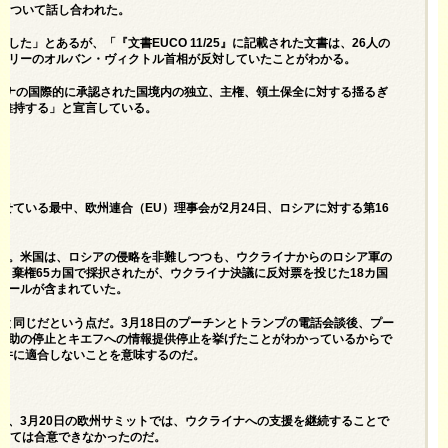
援について話し合われた。
た」とあるが、「『文書EUCO 11/25』に記載された文書は、26人の
ガリーのオルバン・ヴィクトル首相が反対していたことがわかる。
クライナの国際的に承認された国境内の独立、主権、領土保全に対する揺るぎ
を維持する」と宣言している。
ている最中、欧州連合（EU）理事会が2月24日、ロシアに対する第16
た。米国は、ロシアの侵略を非難しつつも、ウクライナからのロシア軍の
、棄権65カ国で採択されたが、ウクライナ決議に反対票を投じた18カ国
ェールが含まれていた。
と同じだという点だ。3月18日のプーチンとトランプの電話会談後、プー
援助の停止とキエフへの情報提供停止を挙げたことがわかっているからで
条件に適合しないことを意味するのだ。
は、3月20日の欧州サミットでは、ウクライナへの支援を継続することで
ついては合意できなかったのだ。