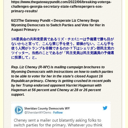
https://www.thegatewaypundit.com/2022/06/breaking-voterga-
challenges-georgia-secretary-state-raffenspergers-sos-
primary-results/
6/23The Gateway Pundit＜Desperate Liz Cheney Begs
Wyoming Democrats to Switch Parties and Vote for Her in
August Primary＞
1/6委員会の共和党委員であるリズ・チエｲニーは予備選で勝ち目が
ないからと言って、こんな禁じ手を使う。節操がない。こんな手を
使う人間がトランプを非難できるのか？下はシェリダン郡民主党の
ツイッター。当然のことであるが「民主党員は民主党議員の予備選
に投票して」と。
Rep. Liz Cheney (R-WY) is mailing campaign brochures to
Wyoming Democrats with instructions on how to switch parties
to be able to voter for her in the state’s closed August 16
Republican primary. Cheney is getting crushed in recent polls
by her Trump endorsed opponent Harriet Hageman with
Hageman at 56 percent and Cheney at 28 or 26 percent
support.