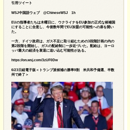
引用ツイート
WSJ中国語ウェブ @ChineseWSJ 1h
EUの指導者たちは木曜日に、ウクライナをEU参加の正式な候補国
にすることに合意し、今後数年間でEU加盟の可能性への扉を開い
た。
一方、ドイツ政府は、ガス不足に取り組むための3段階計画の内の
第2段階を開始し、ガスの配給制に一歩近づいた。配給は、ヨーロ
ッパ最大の経済を衰退に追い込む可能性がある。
https://on.wsj.com/3zUF0Dw
6/23日経電子版＜トランプ派候補の勝率9割 米共和予備選、半数
州で終了＞