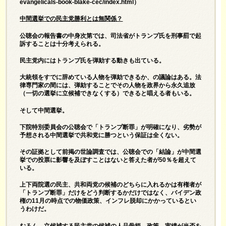
evangelicals-book-blake-cec/index.html
）
中間選挙での民主党勝利とは無関係？
公聴会の報告書の中身次第では、司法省がトランプ氏を刑事罰で起
訴することは十分考えられる。
民主党内にはトランプ氏を弾劾する動きも出ている。
大統領をすでに辞めている人物を弾劾できるか、の議論はある。法
律専門家の間には、弾劾することでその人物を政界から永久追放
（一切の選挙に立候補できなくする）できると唱える者もいる。
そして中間選挙。
下院特別委員会の公聴会で「トランプ断罪」が明確になり、劣勢が
予想される中間選挙で共和党に勝つという保証は全くない。
その証拠として前掲の世論調査では、公聴会での「結論」が中間選
挙での投票に影響を及ぼすことはないと答えた者が50％を超えて
いる。
上下両院選の民主、共和両党の候補のどちらに入れるかは有権者が
「トランプ断罪」だけをどう判断するかだけではなく、バイデン政
権の11月の時点での物価政策、インフレ脱却にかかっているとい
うわけだ。
むろん、立候補する民主党の候補の人品骨柄、政策、実績が当否を