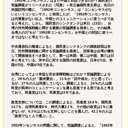
「1992年コンセンサス」はまだ中国と対話できるのか？国民党の
世論調査がリリースされた（写真）＞朱立倫国民党主席は、先日の
米国訪問の際に、「1992年コンセンサス」は「コンセンサスがな
いというコンセンサス」と表現したが、「1992年コンセンサス」
は代替案がない以上、中国とのコミュニケーションに使うべきであ
ると考えた。しかし、国民党のシンクタンクは本日（23日）、台
湾の対外関係戦略に関する最新の世論調査を発表した。その結果、
台湾人の37％が「1992年コンセンサス」を中国との対話に使うべ
きではないと考えている。
中央通信社の報道によると、国民党シンクタンクの国政財団は本
日、対外関係戦略に関する世論調査を発表し、回答者は台湾が優先
して関係強化すべき国として、第一は米国、第二は中国、第三は日
本と考えている。米中日に対する国民の好意度は、日本が1位、米
国が2位、中国が3位である。
台湾にとってより有益な安全保障戦略はどれか？世論調査による
と、29％の人が「親米愛台」、11％が「抗中保台」だと思ってい
るが、27％の人は同意していない。調査によると、24％の人は国
民党が両岸のコミュニケーションを最も促進できる党であると考え
ており、民進党は11％、民衆党は4％である。
政党支持については、この調査によると、民進党 18.6％、国民党
14.7％、台湾民衆党8％、時代力量2.1％、その他の政党は1％に過
ぎないが、6.3％はどれも支持しないことを選んだ。42.1％の人は
「政党でなく人で選ぶ」と。
1992年ンセンサスの問題に関して、世論調査によると、「1992年