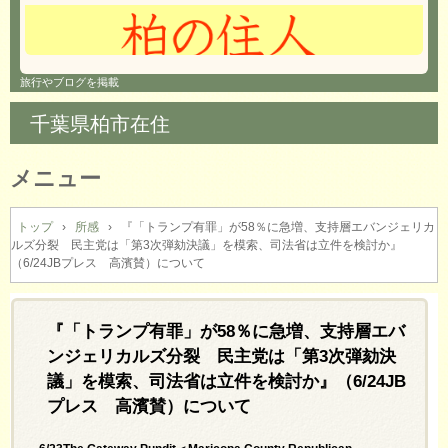
旅行やブログを掲載
千葉県柏市在住
メニュー
コ
ン
トップ
›
所感
›
『「トランプ有罪」が58％に急増、支持層エバンジェリカ
ルズ分裂 民主党は「第3次弾劾決議」を模索、司法省は立件を検討か』
テ
（6/24JBプレス 高濱賛）について
ン
ツ
へ
『「トランプ有罪」が58％に急増、支持層エバ
ス
キ
ンジェリカルズ分裂 民主党は「第3次弾劾決
ッ
議」を模索、司法省は立件を検討か』（6/24JB
プ
プレス 高濱賛）について