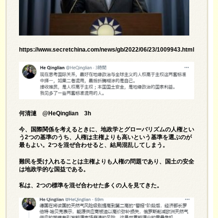
https://www.secretchina.com/news/gb/2022/06/23/1009943.html
何清漣 @HeQinglian 3h
今、国際関係を考えるときに、地政学とグローバリズムの人権とい
う2つの基準のうち、人権は主権よりも高いという基準を選ぶのが
最もよい。2つを混ぜ合わせると、結局混乱してしまう。
難民を受け入れることは主権よりも人権の問題であり、国土の安全
は地政学的な国益である。
私は、2つの標準を混ゼ合わせた多くの人を見てきた。