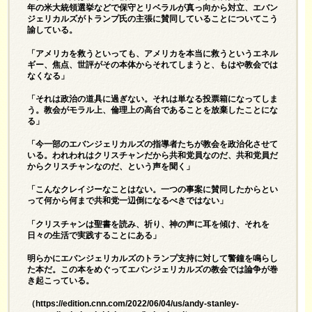
年の米大統領選挙などで保守とリベラルが真っ向から対立、エバン
ジェリカルズがトランプ氏の主張に賛同していることについてこう
諭している。
「アメリカを救うといっても、アメリカを本当に救うというエネル
ギー、焦点、世評がその本体からそれてしまうと、もはや教会では
なくなる」
「それは政治の道具に過ぎない。それは単なる投票箱になってしま
う。教会がモラル上、倫理上の高台であることを放棄したことにな
る」
「今一部のエバンジェリカルズの指導者たちが教会を政治化させて
いる。われわれはクリスチャンだから共和党員なのだ、共和党員だ
からクリスチャンなのだ、という声を聞く」
「こんなクレイジーなことはない。一つの事案に賛同したからとい
って何から何まで共和党一辺倒になるべきではない」
「クリスチャンは聖書を読み、祈り、神の声に耳を傾け、それを
日々の生活で実践することにある」
明らかにエバンジェリカルズのトランプ支持に対して警鐘を鳴らし
た本だ。この本をめぐってエバンジェリカルズの教会では論争が巻
き起こっている。
（
https://edition.cnn.com/2022/06/04/us/andy-stanley-