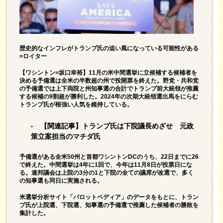
歴史的なインフレがトランプ氏の追い風になっている可能性がある
=ロイター
【ワシントン=坂口幸裕】11月の米中間選挙に立候補する候補者を
決める予備選は全米の半数超の州で投開票を終えた。野党・共和党
の予備選では上下両院と州知事選の合計でトランプ前大統領が推薦
する候補の9割超が勝利した。2024年の次期大統領選出馬をにらむ
トランプ氏が根強い人気を維持している。
【関連記事】
トランプ氏は下院議長めざせ 元政
策立案担当のマチダ氏
予備選がある全米50州と首都ワシントンDCのうち、22日までに26
で終えた。中間選挙は4年に1回で、今年は11月8日が投票日にな
る。連邦議会は上院の3分の1と下院の全ての議席が改選で、多く
の知事選も同日に実施される。
米選挙分析サイト「バロットペディア」のデータをもとに、トラン
プ氏が上院選、下院選、知事選の予備選で推薦した候補者の勝敗を
集計した。