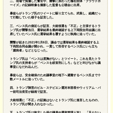
二、現場で負傷した警官や、襲撃に加わった極右団体「プラウドボ
ーイズ」の記録映像を撮影した監督も公聴会に出席。
暴徒らがトランプ氏のツイートに駆り立てられ、武装し、組織だっ
て行動していた様子を証言した。
三、ペンス氏の側近らが証言、大統領選を「不正」と主張するトラ
ンプ氏が襲撃当日、選挙結果を最終確認する上下両院合同会議に出
席していたペンス氏に選挙結果を覆すように執拗に迫っていた。
襲撃が起きた2021年1月6日、議会では選挙結果を最終確認する上
下両院合同会議が開かれ、一貫して拒否するペンス氏にいら立ち
「臆病者」などとなじった。
トランプ氏は「ペンスは度胸がない」とツイート。これを見たトラ
ンプ氏の支持者らが「ペンスを絞首刑にしろ」などと叫びながら議
事堂になだれ込んだ。
暴徒らは、安全確保のため議事堂の地下へ避難するペンス氏まで十
数メートルに迫っていた。
四、トランプ陣営のビル・ステピエン選対本部長やウィリアム・バ
ー前司法長官が録画で証言。
大統領選に「不正」の証拠はないとトランプ氏に進言したものの、
トランプ氏が聞き入れなかった。
五、トランプ氏は敗北した州の議員や選挙管理人対し、「足りない