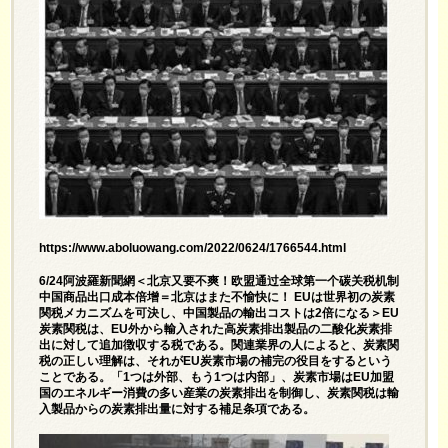
https://www.aboluowang.com/2022/0624/1766544.html
6/24阿波羅新聞網＜北京又要不爽！欧盟通过全球第一个碳关税机制
中国商品出口成本倍增＝北京はまた不愉快に！ EUは世界初の炭素
関税メカニズムを可決し、中国製品の輸出コストは2倍になる＞EU
炭素関税は、EU外から輸入された高炭素排出製品の二酸化炭素排
出に対して追加徴収する税である。関連業界の人によると、炭素関
税の正しい理解は、それがEU炭素市場の補完の役目をするという
ことである。「1つは外部、もう1つは内部」、炭素市場はEU加盟
国のエネルギー消費の多い産業の炭素排出を制御し、炭素関税は輸
入製品からの炭素排出量に対する補足条項である。