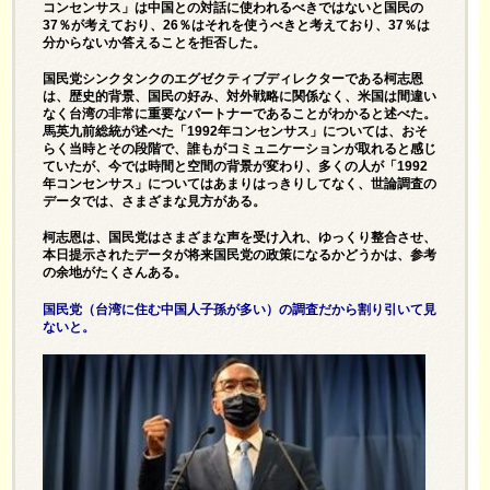
コンセンサス」は中国との対話に使われるべきではないと国民の
37％が考えており、26％はそれを使うべきと考えており、37％は
分からないか答えることを拒否した。
国民党シンクタンクのエグゼクティブディレクターである柯志恩
は、歴史的背景、国民の好み、対外戦略に関係なく、米国は間違い
なく台湾の非常に重要なパートナーであることがわかると述べた。
馬英九前総統が述べた「1992年コンセンサス」については、おそ
らく当時とその段階で、誰もがコミュニケーションが取れると感じ
ていたが、今では時間と空間の背景が変わり、多くの人が「1992
年コンセンサス」についてはあまりはっきりしてなく、世論調査の
データでは、さまざまな見方がある。
柯志恩は、国民党はさまざまな声を受け入れ、ゆっくり整合させ、
本日提示されたデータが将来国民党の政策になるかどうかは、参考
の余地がたくさんある。
国民党（台湾に住む中国人子孫が多い）の調査だから割り引いて見
ないと。