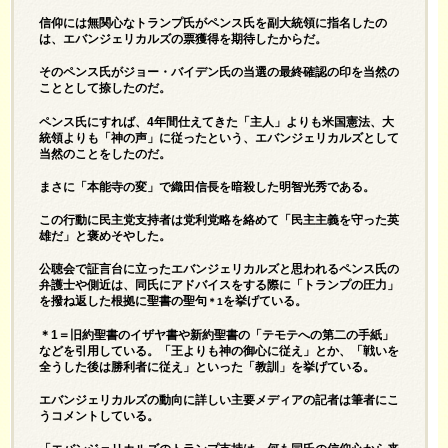
信仰には無関心なトランプ氏がペンス氏を副大統領に指名したの
は、エバンジェリカルズの票獲得を期待したからだ。
そのペンス氏がジョー・バイデン氏の当選の最終確認の印を当然の
こととして捺したのだ。
ペンス氏にすれば、4年間仕えてきた「主人」よりも米国憲法、大
統領よりも「神の声」に従ったという、エバンジェリカルズとして
当然のことをしたのだ。
まさに「本能寺の変」で織田信長を暗殺した明智光秀である。
この行動に民主党支持者は党利党略を絡めて「民主主義を守った英
雄だ」と褒めそやした。
公聴会で証言台に立ったエバンジェリカルズと思われるペンス氏の
弁護士や側近は、同氏にアドバイスをする際に「トランプの圧力」
を撥ね返した根拠に聖書の聖句
を挙げている。
＊1
＊1＝旧約聖書のイザヤ書や新約聖書の「テモテへの第二の手紙」
などを引用している。「王よりも神の御心に従え」とか、「戦いを
全うした後は勝利者に従え」といった「教訓」を挙げている。
エバンジェリカルズの動向に詳しい主要メディアの記者は筆者にこ
うコメントしている。