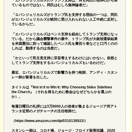
「エバンジェリカルズのトランプ支持は、何も同氏の信仰心から来
ているものではない。同氏はむしろ無神論者だ」
「エバンジェリカルズがトランプ氏を支持する理由の一つは、同氏
がエバンジェリカルズが絶対に受け入れられない人工中絶に反対し
ているからだ」
「エバンジェリカルズはペンス支持を経由してトランプ支持になっ
ている。だから議会襲撃事件の最中、トランプ氏が大統領選挙結果
を米国憲法に則って確認したペンス氏を裏切り者などと口汚くのの
しれば、動揺するのは当然だ」
「かといって民主党支持に宗旨替えするわけにはいかない。依然と
してトランプ支持をするエバンジェリカルズもいるわけだ」
最近、エバンジェリカルズで影響力を持つ牧師、アンディ・スタン
レー師が新著を出した。
タイトルは『Not in It to Win It: Why Choosing Sides Sidelines
the Church』（それを得るために教会はなぜどちらかを選ぶの
か）。
毎週日曜日の礼拝には3万8000人の信者が集まるジョージア州アト
ランタ近郊のメガチャーチの主任牧師だ。
（
https://www.amazon.com/dp/0310138922/
）
スタンレー師は、コロナ禍、ジョージ・フロイド殺害抗議、2020