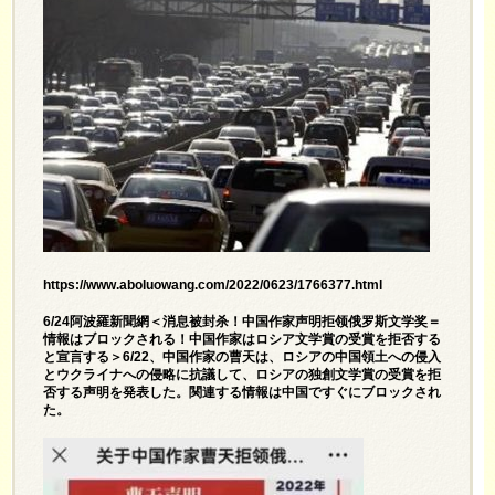
https://www.aboluowang.com/2022/0623/1766377.html
6/24阿波羅新聞網＜消息被封杀！中国作家声明拒领俄罗斯文学奖＝
情報はブロックされる！中国作家はロシア文学賞の受賞を拒否する
と宣言する＞6/22、中国作家の曹天は、ロシアの中国領土への侵入
とウクライナへの侵略に抗議して、ロシアの独創文学賞の受賞を拒
否する声明を発表した。関連する情報は中国ですぐにブロックされ
た。