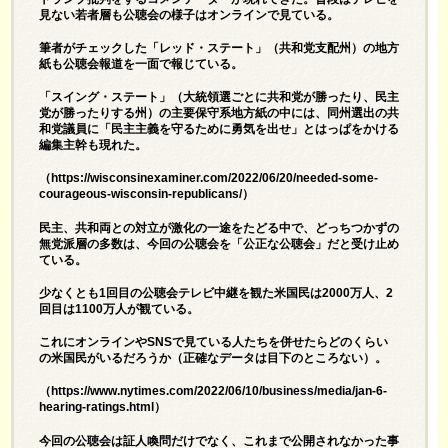
見ない若者層も公聴会の様子はオンラインで見ている。
筆者がチェックした「レッド・ステート」（共和党支配州）の地方
紙も公聴会報道を一面で報じている。
「スイング・ステート」（大統領選ごとに共和党が勝ったり、民主
党が勝ったりする州）の主要保守系地方紙の中には、同州選出の共
和党議員に「民主主義を守るために勇気を出せ」とはっぱをかける
編集主幹も現れた。
（
https://wisconsinexaminer.com/2022/06/20/needed-some-
courageous-wisconsin-republicans/
）
民主、共和両との対立が激化の一途をたどる中で、どっちつかずの
無党派層の多数は、今回の公聴会を「公正な公聴会」だと受け止め
ている。
少なくとも1回目の公聴会テレビ中継を観た米国民は2000万人、2
回目は1100万人が観ている。
これにオンラインやSNSで見ている人たちを併せたらどのくらい
の米国民がいるだろうか（正確なデータは目下のところない）。
（
https://www.nytimes.com/2022/06/10/business/media/jan-6-
hearing-ratings.html
）
今回の公聴会は証人喚問だけでなく、これまで公開されなかった事