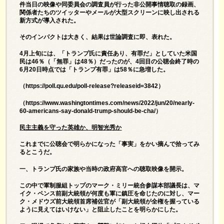
件当日の映像や同委員会の調査員が行った非公開事情聴取の録画、
関係者たちのツイッターやメールが大型スクリーンに映し出される
新方式が導入された。
そのインパクトは大きく、結果は世論調査に即、表れた。
4月上旬には、「トランプ氏に責任あり、有罪だ」としていた米国
民は46％（「無罪」は48％）だったのが、4回目の公聴会終了時の
6月20日時点では「トランプ有罪」は58％に急増した。
（
https://poll.qu.edu/poll-release?releaseid=3842
）
（
https://www.washingtontimes.com/news/2022/jun/20/nearly-
60-americans-say-donald-trump-should-be-cha/
）
民主主義を守った英雄か、明智光秀か
これまでに公聴会で明らかになった「事実」をかい摘んで拾ってみ
るとこうだ。
一、トランプ氏の家族や当時の政府高官への聴取映像を開示。
この中で軍制服組トップのマーク・ミリー統合参謀本部議長は、マ
イク・ペンス前副大統領が何度も軍に鎮圧を命じたのに対し、マー
ク・メドウズ前大統領首席補佐官が「副大統領が全権を握っている
ように見えてはいけない」と阻止したことを明らかにした。