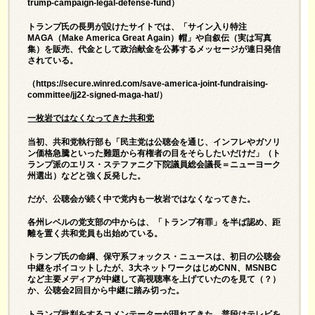
trump-campaign-legal-defense-fund
）
トランプ氏の長男が設けたサイトでは、「サイン入り特注
MAGA（Make America Great Again）帽」や自叙伝（実は写真
集）を販売、代金として政治献金を公募するメッセージが連日発信
されている。
（
https://secure.winred.com/save-america-joint-fundraising-
committee/jj22-signed-maga-hat/
）
一枚岩ではなくなってきた共和党
当初、共和党執行部も「民主党は公聴会を通じ、インフレやガソリ
ン価格急騰といった難題から有権者の目をそらしたいだけだ」（ト
ランプ派のエリス・ステファニク下院議員総会議長＝ニューヨーク
州選出）などと強く反発した。
だが、公聴会が続く中で党内も一枚岩ではなくなってきた。
各州レベルの党支部の中からは、「トランプ有罪」を半ば認め、距
離を置く共和党員も出始めている。
トランプ氏の命綱、保守系フォックス・ニュースは、初日の公聴会
中継をボイコットしたが、3大ネットワークはじめCNN、MSNBC
など主要メディアが中継して高視聴率を上げていたのを見て（？）
か、公聴会2回目から中継に踏み切った。
トランプ批判をするコメンテーターが現れてきた。普段はテレビを