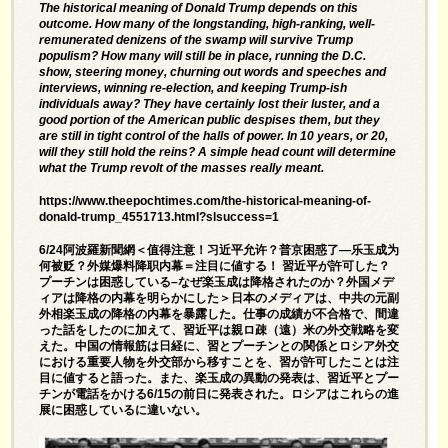
The historical meaning of Donald Trump depends on this
outcome. How many of the longstanding, high-ranking, well-
remunerated denizens of the swamp will survive Trump
populism? How many will still be in place, running the D.C.
show, steering money, churning out words and speeches and
interviews, winning re-election, and keeping Trump-ish
individuals away? They have certainly lost their luster, and a
good portion of the American public despises them, but they
are still in tight control of the halls of power. In 10 years, or 20,
will they still hold the reins? A simple head count will determine
what the Trump revolt of the masses really meant.
https://www.theepochtimes.com/the-historical-meaning-of-
donald-trump_4551713.html?slsuccess=1
6/24阿波羅新聞網＜值得注意！习近平允许？普京困惑了—乐玉成为
何被贬？外媒爆料降职内幕＝注目に値する！ 習近平が許可した？
プーチンは困惑している–なぜ楽玉成は降格されたのか？外国メデ
ィアは降格の内幕を明らかにした＞日本のメディアは、中共の元副
外相楽玉成の降格の内幕を暴露した。仕事の成績が不合格で、間違
った話をしたのに加えて、習近平は親ロ疎（遠）米の外交戦略を変
えた。中国の情報筋は日経に、習とプーチンとの関係とロシア外交
における重要人物を外交部から移すことを、習が許可したことは注
目に値すると語った。また、楽玉成の異動の発表は、習近平とプー
チンが電話をかける6/15の前日に発表された。ロシアはこれらの進
展に困惑しているに違いない。