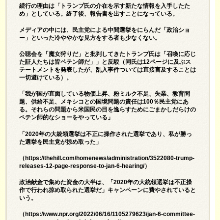
続行の理由は「トランプ氏の介在を示す新たな情報を入手したた
め」としている。終了後、報告書を出すことになっている。
メディアの中には、民主党による中間選挙をにらんだ「政治ショ
ー」といった冷ややかな見方をする者も少なくない。
公聴会を「魔女狩りだ」と批判してきたトランプ氏は「召喚に応じ
た証人たちは皆ペテン師だ」」と反駁（同氏は12ページに及ぶス
テートメントを発表したが、乱入事件ついては直接言及することは
一切避けている）。
「我が国が直面している物価上昇、粉ミルク不足、失業、教育問
題、供給不足、メキシコとの国境問題の責任は100％民主党にあ
る。それらの問題から米国民の目を逸らすためにごまかしだらけの
ペテン師的なショーをやっている」
「2020年の大統領選挙は不正に操作された選挙であり、私が勝っ
た選挙を民主党が掠め取った」
（
https://thehill.com/homenews/administration/3522080-trump-
releases-12-page-response-to-jan-6-hearing/
）
政治献金で集めた資金の大半は、「2020年の大統領選挙は不正操
作で行われ掠め取られた選挙だ」キャンペーンに費やされていると
いう。
（
https://www.npr.org/2022/06/16/1105279623/jan-6-committee-