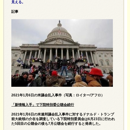
見える。
記事
2021年1月6日の米議会乱入事件（写真：ロイター/アフロ）
「新情報入手」で下院特別委公聴会続行
2021年1月6日の米連邦議会乱入事件に対するドナルド・トランプ
前大統領の介在を調査している下院特別委員会は6月23日に行われ
た5回目の公聴会の後も7月公聴会を続行すると発表した。