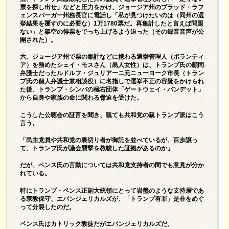
票を探し出せ」などと圧力をかけ、ジョージア州のブラッド・ラフ
ェンスパーガー州務長官に電話し「私が見つけたいのは（同州の選
挙結果を覆すのに必要な）1万1780票だ。再集計したと言えば問題
ない」と架空の得票をでっち上げるよう迫った（その録音音声が公
開された）。
六、ジョージア州で票の集計などに携わる選挙管理人（ボランティ
ア）を務めたシェイ・モスさん（黒人女性）は、トランプ氏の顧問
弁護士だったルドルフ・ジュリアーニ元ニューヨーク市長（トラン
プ氏の個人弁護士兼相談役）に名指しで選挙不正の容疑をかけられ
た後、トランプ・シンパの極右団体「ゲートウェイ・パンデット」
から自身や家族の命に関わる脅迫を受けた。
こうした公聴会の証言を聞き、観ても共和党の親トランプ派はこう
言う。
「民主党員や共和党の裏切り者が御託を並べているが、百歩譲っ
て、トランプ氏が議会襲撃を教唆した証拠があるのか」
だが、ペンス氏の言動については共和党支持者の間でも意見が分か
れている。
特にトランプ・ペンス正副大統領にとって岩盤のような支持層であ
る宗教保守、エバンジェリカルズが、「トランプ有罪」是非をめぐ
って分裂したのだ。
ペンス氏はカトリック教徒だがエバンジェリカルズだ。