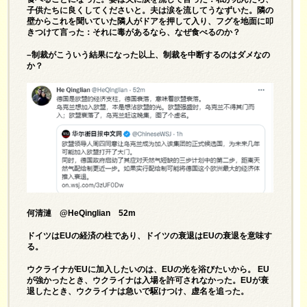
子供たちに良くしてくださいと。夫は涙を流してうなずいた。隣の
壁からこれを聞いていた隣人がドアを押して入り、フグを地面に叩
きつけて言った：それに毒があるなら、なぜ食べるのか？
–制裁がこういう結果になった以上、制裁を中断するのはダメなの
か？
何清漣 @HeQinglian 52m
ドイツはEUの経済の柱であり、ドイツの衰退はEUの衰退を意味す
る。
ウクライナがEUに加入したいのは、EUの光を浴びたいから。 EU
が強かったとき、ウクライナは入場を許可されなかった。EUが衰
退したとき、ウクライナは急いで駆けつけ、虚名を追った。