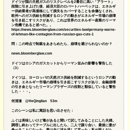
ドイツが国の天然ガスのリスクレベルを2番目に高い「アラート」
段階に引き上げた後、経済大臣のロバートハーベックは、エネルギ
ー供給業者が高価格にして損失をカバーすることを余儀なくされ、
欧州へのガス供給を削減するロシアの動きがエネルギー市場の崩壊
を引き起こすリスクがあり、これは世界のエネルギー産業のリーマ
ン危機であると述べた。。
https://news.bloomberglaw.com/securities-law/germany-warns-
of-lehman-like-contagion-from-russian-gas-cuts-1
問：この時点で制裁をあきらめたら、崩壊を避けられないのか？
news.bloomberglaw.com
ドイツはロシアのガスカットからリーマン並みの影響を警告した
（3）
ドイツは、ヨーロッパの天然ガス供給を削減するというロシアの動
きは、エネルギー市場の崩壊を引き起こすリスクがあり、金融崩壊​​
の引き金となったリーマンブラザーズの役割と類似していると警告
した・・・。
何清漣 @HeQinglian 53m
このシーンは私に寓話を思い出させた：
ふぐは美味しいけど毒があると聞いて試してみることにした夫婦。
調理し終わってテーブルに出したら、二人で譲り合い、最後に妻が
食べることになった。妻は夫に涙を流して言った：私が死んだら、