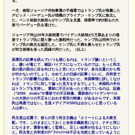
る。
一方、南部ジョージア州知事選の予備選ではトランプ氏が推薦した
デビッド・パーデュー氏が現職のブライアン・ケンプ氏に敗北し
た。ペンス前副大統領らがケンプ氏を支援、得票率で約5割もの大
差でパーデュー氏を退けた。
ジョージア州は20年大統領選でバイデン大統領が1万票あまりの僅
差でトランプ氏に競り勝った激戦州だった。ケンプ氏は同州でのト
ランプ氏の敗北を認定した。ケンプ氏に不満を募らせたトランプ氏
が対立候補を送った因縁の州だった。（以上）
高濱氏の記事を読んでいつも感じるのは、トランプ嫌いというこ
と。嫌いが嵩じて、確証バイアスになっているのでは。もっと民主
党の悪の部分に目を向けたらと言いたいですが、多分左翼だから気
が付かないのでしょう。せめて上の日経の記事くらいに、共和党で
トランプの影響力は強いことを教えないと。米国事情に詳しくなけ
れば、トランプに対して偏った見方をするでしょう。米国民の半分
はトランプを支持し、選挙に不正があったと信じているのは、証拠
（“2000 mules”や選挙での不正映像、選挙前のバイデンやペロ
シの大掛かりの不正をにおわす発言の映像）があるからです。米国
民は馬鹿ではない。主流メデイアやSNSはおかしいと思っている
人は多い。
民主党は左翼で、彼らの言う民主主義は「エリートによる大衆支
配」です。このままにしておくと全体主義政党になり、ナチと同じ
になります。選挙を厳しく監視し、正しい結果が出るようにしない
と。民主党と共和党ｴｽﾀﾌﾞﾘｯｼｭﾒﾝﾄは不正を当然と思っているように