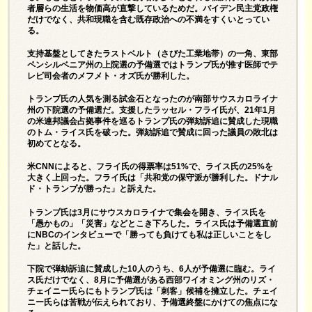
者層らの生活を物価高が直撃しているためだ。バイデン民主党政権
だけでなく、共和現職を含む既存政治への不満をすくいとってい
る。
支持基盤としてきたラストベルト（さびた工業地帯）の一角、東部
ペンシルベニア州の上院選の予備選ではトランプ氏が推す医師でテ
レビ司会者のメフメト・オズ氏が勝利した。
トランプ氏の人気を測る試金石となったのが南部サウスカロライナ
州の下院選の予備選だ。支援したラッセル・フライ氏が、21年1月
の米連邦議会占拠事件を巡るトランプ氏の弾劾訴追に賛成した現職
のトム・ライス氏を破った。弾劾訴追で賛成に回った議員の敗北は
初めてとなる。
米CNNによると、フライ氏の得票率は51%で、ライス氏の25%を
大きく上回った。フライ氏は「共和党の保守派が勝利した。ドナル
ド・トランプが勝った」と訴えた。
トランプ氏は3月にサウスカロライナで集会を開き、ライス氏を
「愚かもの」「災害」などとこき下ろした。ライス氏は予備選直前
にNBCのインタビューで「勝っても負けても私は正しいことをし
た」と話した。
下院で弾劾訴追に賛成した10人のうち、6人が予備選に臨む。ライ
ス氏だけでなく、8月に予備選がある西部ワイオミング州のリズ・
チェイニー氏らにもトランプ氏は「刺客」候補を擁立した。チェイ
ニー氏らは苦戦が伝えられており、予備選終盤にかけての焦点にな