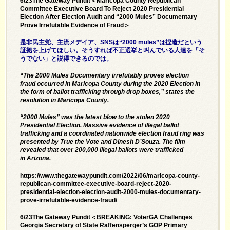
6/23The Gateway Pundit＜Maricopa County Republican
Committee Executive Board To Reject 2020 Presidential
Election After Election Audit and “2000 Mules” Documentary
Prove Irrefutable Evidence of Fraud＞
是非民主党、主流メデイア、SNSは“2000 mules”は捏造だという
証拠を上げてほしい。そうすれば不正選挙と叫んでいる人達を「そ
うでない」と説得できるのでは。
“The 2000 Mules Documentary irrefutably proves election
fraud occurred in Maricopa County during the 2020 Election in
the form of ballot trafficking through drop boxes,” states the
resolution in Maricopa County.
“
2000 Mules
” was the latest blow to the stolen 2020
Presidential Election. Massive evidence of illegal ballot
trafficking and a coordinated nationwide election fraud ring was
presented by
True the Vote
and Dinesh D’Souza. The film
revealed that over 200,000 illegal ballots were trafficked
in
Arizona
.
https://www.thegatewaypundit.com/2022/06/maricopa-county-
republican-committee-executive-board-reject-2020-
presidential-election-election-audit-2000-mules-documentary-
prove-irrefutable-evidence-fraud/
6/23The Gateway Pundit＜BREAKING: VoterGA Challenges
Georgia Secretary of State Raffensperger’s GOP Primary