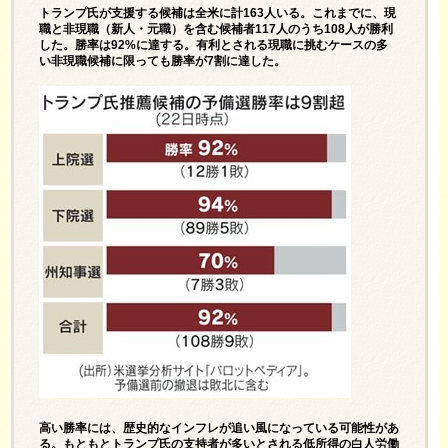
トランプ氏が支援する候補は全米に計163人いる。これまでに、現
職と非現職（新人・元職）を含む候補者117人のうち108人が勝利
した。勝率は92%に達する。有利とされる現職に挑むケースの多
い非現職候補に限っても勝率が7割に達した。
高い勝率には、歴史的なインフレが追い風になっている可能性があ
る。もともとトランプ氏の支持者が多いとされる低所得の白人労働