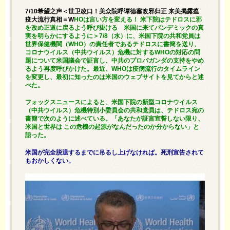
7/10希望之声＜世卫改口！美众院呼谭德塞改邪归正 来美揭露瘟
疫大流行真相＝W
HOは言い方を変える！ 米下院はテドロスに邪
を改め正道に戻るよう呼び掛ける 米国に来てパンデミックの真
実を明らかにするように＞7/8（水）に、米国下院の共和党員は
世界保健機関（WHO）の責任者であるテドロスに書簡を送り、
コロナウイルス（中共ウイルス）危機に対するWHOの対応の問
題について米国議会で証言し、中共のプロパガンダの支持をやめ
るよう再度呼びかけた。最近、WHOは疫病流行のタイムライン
を変更し、最初に知ったのは米国のウェブサイトを見てからと述
べた。
フォックスニュースによると、米国下院の新型コロナウイルス
（中共ウイルス）危機特別小委員会の共和党員は、テドロス宛の
書簡で次のように述べている。「あなたが証言宣誓しない限り、
米国と世界は この危機の起源がなんだったのか分からない」と
語った。
米国が完全脱退するまでに吊るし上げなければ。死刑宣告されて
もおかしくない。