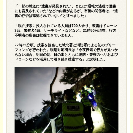
「一部の報道に“遺書が発見された”、または“通報の過程で遺書
にも言及されていた”などの内容があるが、市警の関係者は、“遺
書の存否は確認されていない”と述べました」
「現在捜索に投入されている人員は700人余り、装備はドローン
3台、警察犬4頭、サーチライトなどなど。21時50分現在、行方
不明者の所在は把握できていません」
22時25分頃、捜索を担当した城北署と消防署による初のブリー
フィングが行われた。現場対応団長は「今夜捜索で行方が見つか
らない場合、明日の朝、日の出とともに消防・警察のヘリおよび
ドローンなどを活用して引き続き捜索する」と説明した。