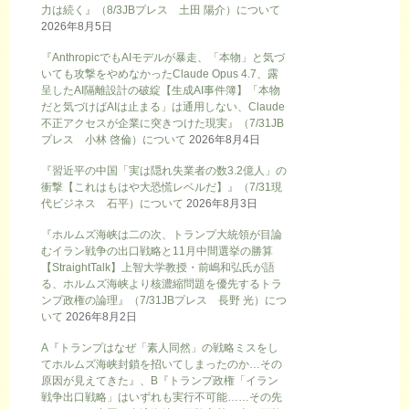
力は続く』（8/3JBプレス 土田 陽介）について
2026年8月5日
『AnthropicでもAIモデルが暴走、「本物」と気づ
いても攻撃をやめなかったClaude Opus 4.7、露
呈したAI隔離設計の破綻【生成AI事件簿】「本物
だと気づけばAIは止まる」は通用しない、Claude
不正アクセスが企業に突きつけた現実』（7/31JB
プレス 小林 啓倫）について
2026年8月4日
『習近平の中国「実は隠れ失業者の数3.2億人」の
衝撃【これはもはや大恐慌レベルだ】』（7/31現
代ビジネス 石平）について
2026年8月3日
『ホルムズ海峡は二の次、トランプ大統領が目論
むイラン戦争の出口戦略と11月中間選挙の勝算
【StraightTalk】上智大学教授・前嶋和弘氏が語
る、ホルムズ海峡より核濃縮問題を優先するトラ
ンプ政権の論理』（7/31JBプレス 長野 光）につ
いて
2026年8月2日
A『トランプはなぜ「素人同然」の戦略ミスをし
てホルムズ海峡封鎖を招いてしまったのか…その
原因が見えてきた』、B『トランプ政権「イラン
戦争出口戦略」はいずれも実行不可能……その先