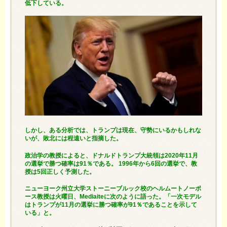
低下している。
しかし、ある分析では、トランプは現在、守勢にいるかもしれな
いが、敗北には程遠いと指摘した。
政治学の教授によると、ドナルドトランプ大統領は2020年11月
の選挙で勝つ確率は91％である。 1996年から6回の選挙で、教
授は5回正しく予測した。
ニューヨーク州立大学ストーニーブルック校のヘルムートノーポ
ース教授は火曜日、Mediaiteに次のように語った。「一次モデル
はトランプが11月の選挙に勝つ確率が91％であることを示して
いる」と。