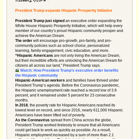
7/10WHよりのﾒｰﾙ「
President Trump expands Hispanic Prosperity Initiative
President Trump just signed
an executive order expanding the
White House Hispanic Prosperity Initiative, which will help every
member of our country’s proud Hispanic community prosper and
achieve the American Dream.
The order
will encourage pro-growth, pro-family, and pro-
community policies such as school choice, personalized
learning, family engagement, civic education, and more.
“Hispanic Americans
are not only living the American Dream,
but their incredible efforts are unlocking the American Dream for
citizens all across our land,” President Trump says.
Watch: How President Trump’s executive order benefits
the Hispanic community
Hispanic-American workers
and families have thrived under
President Trump’s agenda. Before the Coronavirus pandemic,
the Hispanic unemployment rate reached a record low of 3.9
percent, and it remained under 5 percent for 23 consecutive
months.
In 2018
, the poverty rate for Hispanic Americans reached its
lowest level on record, and since 2016, nearly 611,000 Hispanic
Americans have been lifted out of poverty.
As the Coronavirus
spread from China across the globe,
President Trump worked tirelessly to ensure that all Americans
could get back to work as quickly as possible. As a result,
Hispanic employment increased by a sum of more than 2.1