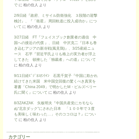
で
に
柏の住人
より
2/9日経『政府、ミサイル防衛強化 ３段階の迎撃
検討』、『「衛星」 周回軌道に投入成功か』につ
いて
に
柏の住人
より
3/27日経 FT『フェイスブック創業者の過信 中
国への接近の代償 』、日経 中沢克二『日本も巻
き込むアジアの新冷戦(風見鶏)』、3/25産経ニュ
ース 石平『習近平氏よりも格上の実力者が浮上
してきた 頓挫した「独裁者」への道』について
に
柏の住人
より
9/11日経ﾋﾞｼﾞﾈｽｵﾝﾗｲﾝ 石黒千賀子『中国に欺かれ
続けてきた米国 米中国交回復の驚くべき真実を
著書「China 2049」で明かしたM・ピルズベリー
氏に聞く』について
に
柏の住人
より
8/3ZAKZAK 矢板明夫『中国共産党にカモなら
ぬ“北京ダック”にされた日本 「１００年で３度
も美味しく味わった…」そのココロは？』につい
て
に
柏の住人
より
カテゴリー