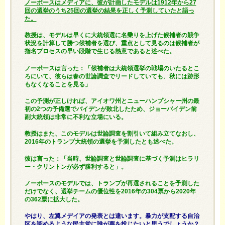
ノーポースはメディアに、彼が計画したモデルは1912年から27
回の選挙のうち25回の選挙の結果を正しく予測していたと語っ
た。
教授は、モデルは早くに大統領選に名乗りを上げた候補者の競争
状況を計算して勝つ候補者を選び、重点として見るのは候補者が
指名プロセスの早い段階で生じる熱意であると述べた。
ノーポースは言った：「候補者は大統領選挙の戦場のいたるとこ
ろにいて、彼らは春の世論調査でリードしていても、秋には跡形
もなくなることを見る」
この予測が正しければ、アイオワ州とニューハンプシャー州の最
初の2つの予備選でバイデンが敗北したため、ジョーバイデン前
副大統領は非常に不利な立場にいる。
教授はまた、このモデルは世論調査を割引いて組み立てなおし、
2016年のトランプ大統領の選挙を予測したとも述べた。
彼は言った：「当時、世論調査と世論調査に基づく予測はヒラリ
ー・クリントンが必ず勝利すると」。
ノーポースのモデルでは、トランプが再選されることを予測した
だけでなく、選挙チームの優位性を2016年の304票から2020年
の362票に拡大した。
やはり、左翼メデイアの発表とは違います。暴力が支配する自治
区を認めるような民主党に誰が票を投じたいと思うでしょうか？