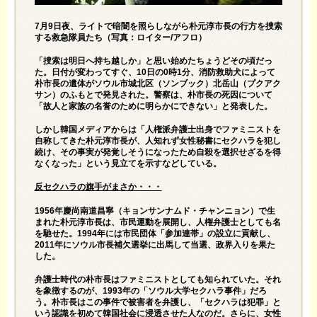
7月9日夜、ライトで暗闇を照らしながら朴元淳市長の行方を捜索
する救急隊員たち（写真：ロイター/アフロ）
「捜索は明日へ持ち越しか」と思い始めたちょうどその頃だっ
た。日付が変わってすぐ、10日の0時1分、消防救助犬によって
朴市長の遺体がソウル市城北区（ソンブック）北岳山（プクアク
サン）のふもとで発見された。警察は、朴市長の死因について
「故人と家族の名誉のために明らかにできない」と発表した。
しかし韓国メディアからは「人権派弁護士出身でファミニストを
自称してきた朴元淳市長が、人知れず女性秘書にセクハラを犯し
続け、その事実が発覚しそうになったため自殺を選択せざるを得
なくなった」という見立てを示すなどしている。
反セクハラの旗手がまさか・・・
1956年慶尚南道昌寧（キョンサンナムド・チャンニョン）で生
まれた朴元淳市長は、市民運動を展開し、人権弁護士としても名
を馳せた。1994年には市民団体「参加連帯」の設立に貢献し、
2011年にソウル市長補欠選挙に出馬して当選、政界入りを果た
した。
弁護士時代の朴市長はファミニストとしても知られていた。それ
を象徴するのが、1993年の「ソウル大学セクハラ事件」だろ
う。朴市長はこの事件で被害者を弁護し、「セクハラは犯罪」と
いう認識を初めて韓国社会に浸透させた人なのだ。さらに、女性