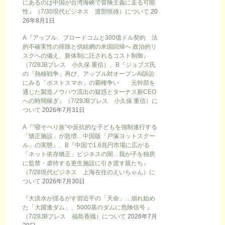
にあるのは中国が台湾海峡で冒険主義に走る可能
性』（7/30現代ビジネス 渡部恒雄）について
20
26年8月1日
A『アップル、ブロードコムと300億ドル契約 法
的不確実性の排除と供給網の米国回帰へ 政治的リ
スクへの備え、新体制に託されるコスト制御』
（7/28JBプレス 小久保 重信）、B『ジョブズ氏
の「熱核戦争」再び、アップル対オープンAI訴訟
にみる「ポストスマホ」の覇権争い 元幹部を
通じた製造ノウハウ流出の疑惑とターナス新CEO
への時間稼ぎ』（7/29JBプレス 小久保 重信）に
ついて
2026年7月31日
A『”寝そべり族”や反抗的な子どもを強制連行する
「矯正施設」が急増…中国版「戸塚ヨットスクー
ル」の実態』、B『中国で1.6兆円市場に広がる
「ネット依存矯正」ビジネスの闇…我が子を独房
に監禁・虐待する更生施設に引き渡す親たち』
（7/28現代ビジネス 上海在住のえいちゃん）に
ついて
2026年7月30日
『大洪水が揺るがす習近平の「天命」…崩れ始め
た「大躍進ダム」、5000基のダムに危険信号 』
（7/28JBプレス 福島香織）について
2026年7月