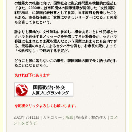
の性暴力の根絶に向け、国際社会に慰安婦問題を積極的に提起し
てきた。2000年には市民団体の国際連帯が開催した「女性国際
戦犯法廷」に韓国代表検事として参加、日本政府を告発したこと
もある。市長就任後は「女性にやさしいリーダーになる」と何度
も公言してきたという。
誰よりも積極的に女性運動に参加し、機会あるごとに性犯罪とセ
クハラを糾弾するメッセージを発信してきた朴市長が、セクハラ
容疑に包まれたまま死を選んだという現実はあまりにも皮肉すぎ
る。元秘書のAさんによるセクハラ告訴も、朴市長の死によって
「公訴権なし」で終結する予定だ。
どうにも腑に落ちないこの事件、韓国国民の間で長く語り継がれ
ることになるだろう。
良ければ下にあります
を応援クリックよろしくお願いします。
2020年7月11日
|
カテゴリー :
所感
|
投稿者 : 柏の住人
|
コメ
ントをどうぞ