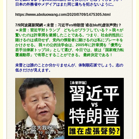
日本の外務省やメデイアはまた同じ過ちを犯さないように。
https://www.aboluowang.com/2020/0709/1475305.html
7/9阿波羅新聞網＜未普：习近平vs特朗普 谁在bluff(虚张声势)？
＝
未普：習近平対トランプ どちらがブラフしている？＞我々が
驚いたのは許章潤を逮捕したことである。つまり、社会的抵抗に
賭けるのは成功せず、党内の懐疑者に賭けるのは私にブレーキを
かけさせる。 我々の公的法学会は、2005年に許章潤を「優秀な
若手法律家トップ10」として選び、今日では、彼は「国家権力転
覆扇動罪」で有罪とすることができる。 最終決定である！
未普とは誰のことか分かりませんが、体制順応派でしょう。志の
低さだけが見えます。