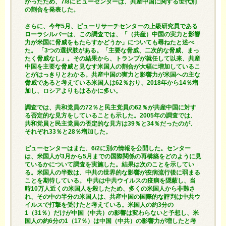
かったため、7/8にピューセンターは、共産中国に関する世代別
の割合を発表した。
さらに、今年5月、ピューリサーチセンターの上級研究員である
ローラシルバーは、この調査では、「（共産）中国の実力と影響
力が米国に脅威をもたらすかどうか」についても尋ねたと述べ
た。 「3つの選択肢がある。「主要な脅威、二次的な脅威、まっ
たく脅威なし」。その結果から、トランプが就任して以来、共産
中国を主要な脅威と見なす米国人の割合が大幅に増加しているこ
とがはっきりとわかる。共産中国の実力と影響力が米国への主な
脅威であると考えている米国人は62％おり、2018年から14％増
加し、ロシアよりもはるかに多い。
調査では、共和党員の72％と民主党員の62％が共産中国に対す
る否定的な見方をしていることも示した。2005年の調査では、
共和党員と民主党員の否定的な見方は39％と34％だったのが、
それぞれ33％と28％増加した。
ピューセンターはまた、6/2に別の情報を公開した。センター
は、米国人が3月から5月までの国際関係の再構築をどのように見
ているかについて調査を実施した。結果は次のことを示してい
る。米国人の半数は、中共の世界的な影響が疫病流行後に弱まる
ことを期待している。 中共は中共ウイルスの疫病を隠蔽し、当
時10万人近くの米国人を殺したため、多くの米国人から非難さ
れ、その中の半分の米国人は、共産中国の国際的な評判は中共ウ
イルスで打撃を受けたと考えている。米国人の約3分の
1（31％）だけが中国（中共）の影響は変わらないと予想し、米
国人の約6分の1（17％）は中国（中共）の影響力が増したと考