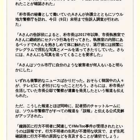
れたことが確認された」
「朴市長の秘書として働いていたAさんが弁護士とともにソウル
地方警察庁を訪れ、今日（9日）未明まで告訴人調査が行われ
た」
「Aさんの告訴状によると、朴市長は2017年以降、市長執務室で
Aさんに継続的にセクハラ行為を行ってきた。執務室の内部にあ
るベッドでAさんを抱きしめて体に触れたり、退庁後には頻繁に
テレグラムで淫乱な写真とメールを送ってきたりしていた。さら
には、Aさんにも写真を送ってくることを要求した」
「Aさんはソウル市庁に自分のような被害者が何人もいると明ら
かにした」
いずれも衝撃的なニュースばかりだった。おそらく韓国中の人々
が、テレビにくぎ付けになったことだろう。さらには、朴市長が
生活していた市長公邸で警察が遺書を発見したという報道も伝え
られた。
ただ、こうした報道とほぼ同時に、記者団のチャットルームに
は、ソウル市警察庁がすべての報道を「誤報」と伝える公式見解
がアップされた。
「鐘路区に行方不明者に関連して#MeToo事件が受理されたとい
うのは誤報です。行方不明者の生死が不透明な状況で、まず生死
確認後に行方不明の原因などを言及することが適切でしょう」