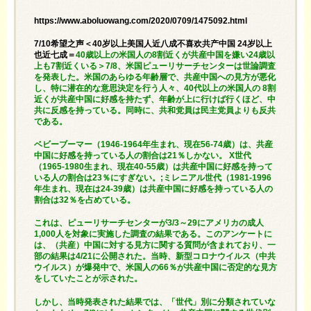
https://www.aboluowang.com/2020/0709/1475092.html
7/10希望之声＜40岁以上美国人近八成不喜欢共产中国 24岁以上
也近七成＝
40歳以上の米国人の8割近くが共産中国を嫌い24歳以
上も7割近くいる＞7/8、米国ピューリサーチセンターは世論調査
を発表した。米国のあらゆる年齢層で、共産中国への見方が悪化
し、特に潜在的な意思決定を行う人々、40代以上の米国人の 8割
近くが共産中国に好感を持たず、年齢が上に行けば行くほど、中
共に反感を持っている。同時に、共和党員は民主党員よりも反共
である。
ベビーブーマー（1946-1964年生まれ、現在56-74歳）は、共産
中国に好感を持っている人の割合は21％しかない。 X世代
（1965-1980生まれ、現在40-55歳）は共産中国に好感を持って
いる人の割合は23％にすぎない。;ミレニアル世代（1981-1996
年生まれ、現在は24-39歳）は共産中国に好感を持っている人の
割合は32％を占めている。
これは、ピューリサーチセンターが3/3～29にアメリカの成人
1,000人を対象に実施した調査の結果である。このアンケートに
は、（共産）中国に対する見方に関する質問が含まれており、一
部の結果は4/21に公開された。当時、新型コロナウイルス（中共
ウイルス）が爆発中で、米国人の66％が共産中国に否定的な見方
をしていたことが示された。
しかし、当時発表された結果では、「世代」別に分類されていな