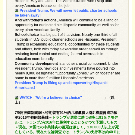
million in May and June. This Administration won’t stop until
every American is back on the job.
President Trump: We will never let public charter schools
be taken away!
And with today’s actions,
America will continue to be a land of
opportunity for our incredible Hispanic community, as well as for
every other American family.
School choice
is a big part of that vision. Nearly one-third of all
students in U.S. public charter schools are Hispanic. President
Trump is expanding educational opportunities for these students
and others, both with today’s executive order as well as through
restoring local control and ending federal overreach in
education more broadly.
Community development
is another crucial component. Under
President Trump, new jobs and investments have poured into
nearly 9,000 designated “Opportunity Zones,” which together are
home to more than 9 million Hispanic Americans.
President Trump is lifting up and empowering Hispanic
Americans!
WATCH
:
“We’re a believer in choice”
」（以
上）
7/9阿波羅新聞網＜特朗普有91%的几率赢得大选? 模型曾成功预
测2016年特朗普获胜＝
トランプが選挙に勝つ確率は91％？モデ
ルは、トランプが2016年に勝利することをかつて予測したもの
＞現在、米国での中共肺炎の蔓延は激しく、130,000人以上が死
亡している。現在の世論調査では、トランプの支持率は約40％に