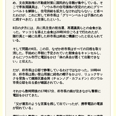
め、文在寅政権の不動産対策に国民的な非難が集中している。そ
こで李洛淵議員は、「ソウル市の住宅価格の安定のためにグリー
ンベルトを解除し、住宅供給を拡大しなければならない」と述べ
たわけが、これに対して朴市長は「グリーンベルトは子孫のため
に残すべきだ」と主張したという。
8日の夕方には、共に民主党の初当選、再選議員らとの会食があ
った。マッコリを添えた会食は20時30分ごろまで行われたが、
随行員と一緒に出席した朴市長は終始ご機嫌だったと伝えられて
いる。
そして問題の9日。この日、なぜか朴市長はすべての日程を取り
消した。手始めに早朝に予定されていた朝食会をキャンセルし、
さらにソウル市庁に電話をかけ「体の具合が悪くて出勤できな
い」と伝えた。
だが、朴市長は公邸で静養しているわけではなかった。10時44
分、朴市長は黒い登山用服に紺色の帽子をかぶり、リュックサッ
クを背負って鍾路区嘉会洞（チョンノグ・カフェドン）のソウル
市長公邸を出る姿が確認されている。
それから数時間後の17時17分、朴市長の娘が泣きながら警察に
電話をかけてきた。
「父が遺言のような言葉を残して出ていったが、携帯電話の電源
が切れている」