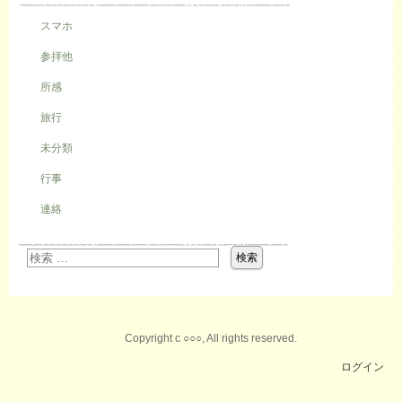
スマホ
参拝他
所感
旅行
未分類
行事
連絡
Copyright c ○○○, All rights reserved.
ログイン