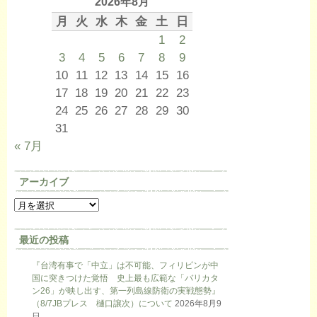
2026年8月
月
火
水
木
金
土
日
1
2
3
4
5
6
7
8
9
10
11
12
13
14
15
16
17
18
19
20
21
22
23
24
25
26
27
28
29
30
31
« 7月
アーカイブ
最近の投稿
『台湾有事で「中立」は不可能、フィリピンが中
国に突きつけた覚悟 史上最も広範な「バリカタ
ン26」が映し出す、第一列島線防衛の実戦態勢』
（8/7JBプレス 樋口譲次）について
2026年8月9
日