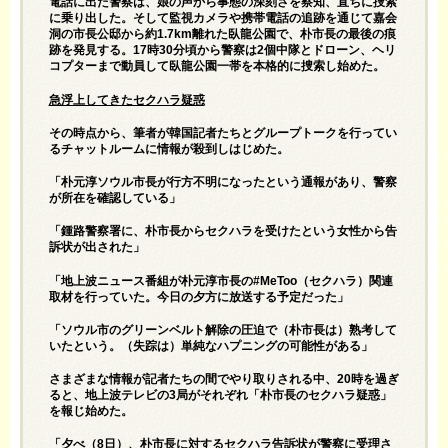
電話に出た警察は、娘の声から事態の深刻さを察知、直ちに捜索
に乗り出した。そして監視カメラや携帯電話の追跡を通じて嘉会
洞の市長公邸から約1.7km離れた臥龍公園で、朴市長の最後の痕
跡を発見する。17時30分頃から警察は2個中隊とドローン、ヘリ
コプターまで動員して臥龍公園一帯を本格的に捜索し始めた。
急浮上してきたセクハラ疑惑
その時点から、筆者が韓国記者たちとグループトークを行ってい
るチャットルームに情報が殺到しはじめた。
「朴元淳ソウル市長が行方不明になったという通報があり、警察
が所在を確認している」
「鍾路警察署に、朴市長からセクハラを受けたという女性から告
訴状が出された」
「地上波ニュース番組が朴元淳市長の#MeToo（セクハラ）関連
取材を行っていた。今日の夕方に放送する予定だった」
「ソウル市のグリーンベルト解除の圧迫で（朴市長は）熟考して
いたという。（失踪は）単純なハプニングの可能性がある」
さまざまな情報が記者たちの間でやり取りされる中、20時を過ぎ
ると、地上波テレビの3局がそれぞれ「朴市長のセクハラ疑惑」
を報じ始めた。
「夕べ（8日）、朴市長に対するセクハラ告訴状が警察に受理さ