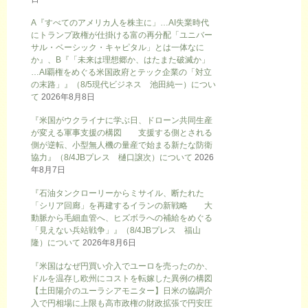
A『すべてのアメリカ人を株主に」…AI失業時代
にトランプ政権が仕掛ける富の再分配「ユニバー
サル・ベーシック・キャピタル」とは一体なに
か』、B『「未来は理想郷か、はたまた破滅か」
…AI覇権をめぐる米国政府とテック企業の「対立
の末路」』（8/5現代ビジネス 池田純一）につい
て
2026年8月8日
『米国がウクライナに学ぶ日、ドローン共同生産
が変える軍事支援の構図 支援する側とされる
側が逆転、小型無人機の量産で始まる新たな防衛
協力』（8/4JBプレス 樋口譲次）について
2026
年8月7日
『石油タンクローリーからミサイル、断たれた
「シリア回廊」を再建するイランの新戦略 大
動脈から毛細血管へ、ヒズボラへの補給をめぐる
「見えない兵站戦争」』（8/4JBプレス 福山
隆）について
2026年8月6日
『米国はなぜ円買い介入でユーロを売ったのか、
ドルを温存し欧州にコストを転嫁した異例の構図
【土田陽介のユーラシアモニター】日米の協調介
入で円相場に上限も高市政権の財政拡張で円安圧