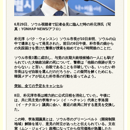
6月29日、ソウル視聴者で記者会見に臨んだ時の朴元淳氏（写
真：YONHAP NEWS/アフロ）
朴元淳（パク・ウォンスン）ソウル市長が10日未明、ソウルの山
中で遺体となって発見された。前日の9日午後、朴市長の娘から
の失踪届けを受けた警察が捜索を始めてから7時間後のことだ。
ソウル市長3選に成功し、与党の次期大統領候補の一人にも挙げ
られていた大物政治家の死について、警察は「他殺の痕跡が見つ
からない」と言い、自殺であることを示唆している。いったい朴
市長はなぜ自殺を選んだのだろうか。この疑問を解くためにも、
韓国メディアが伝えた朴市長の行動を追ってみよう。
突如、全ての予定をキャンセル
8日、朴元淳市長は精力的に公式日程を消化していた。午後に
は、共に民主党の李海チャン（イ・ヘチャン）代表と李洛淵
（イ・ナクヨン）議員に会い、最近の政局に対する意見を交換し
た。
この時、李洛淵議員とは、ソウル市のグリーンベルト（開発制限
地域）解除を巡り、意見の対立があったと伝えられている。文在
寅（ムン・ジェイン）政権になってから住宅価格が急騰したた