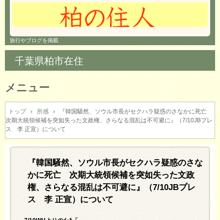
旅行やブログを掲載
千葉県柏市在住
メニュー
コ
ン
トップ
›
所感
›
『韓国騒然、ソウル市長がセクハラ疑惑のさなかに死亡
次期大統領候補を突如失った文政権、さらなる混乱は不可避に』（7/10JBプレ
テ
ス 李 正宣）について
ン
ツ
へ
『韓国騒然、ソウル市長がセクハラ疑惑のさな
ス
キ
かに死亡 次期大統領候補を突如失った文政
ッ
権、さらなる混乱は不可避に』（7/10JBプレ
プ
ス 李 正宣）について