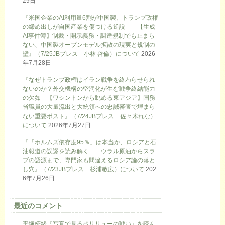
29日
『米国企業のAI利用量6割が中国製、トランプ政権
の締め出しが自国産業を傷つける逆説 【生成
AI事件簿】制裁・開示義務・調達規制でも止まら
ない、中国製オープンモデル拡散の現実と規制の
壁』（7/25JBプレス 小林 啓倫）について
2026
年7月28日
『なぜトランプ政権はイラン戦争を終わらせられ
ないのか？外交機構の空洞化が生む戦争終結能力
の欠如 【ワシントンから眺める東アジア】国務
省職員の大量流出と大統領への忠誠審査で埋まら
ない重要ポスト』（7/24JBプレス 佐々木れな）
について
2026年7月27日
『「ホルムズ依存度95％」は本当か、ロシアと石
油報道の誤謬を読み解く ウラル原油からスラ
ブの語源まで、専門家も間違えるロシア論の落と
し穴』（7/23JBプレス 杉浦敏広）について
202
6年7月26日
最近のコメント
平塚柾緒『写真で見るペリリューの戦い』を読ん