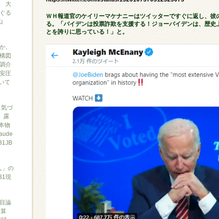
 大
ぐる
ＷＨ報道官のケイリーマケナニーはツイッターですぐに返し、彼の
山
る。「バイデンは投票詐欺を支援する！ジョーバイデンは、歴史上
とを誇りに思っている！」と。
か、
構図
調介
安圧
ついて
と気づ
7、露
本物
ude
1JB
人」の
31現
目論
勝算