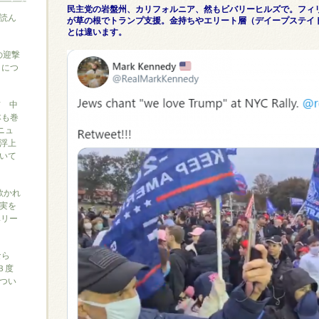
民主党の岩盤州、カリフォルニア、然もビバリーヒルズで。フィ
読ん
が草の根でトランプ支援。金持ちやエリート層（デイープステイ
とは違います。
の迎撃
』につ
信 中
本も巻
ニュ
浮上
いて
に欺かれ
実を
ベリー
なら
３度
つい