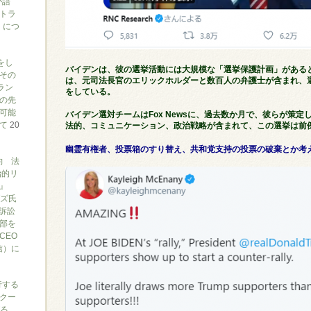
が語
トラ
）につ
をし
バイデンは、彼の選挙活動には大規模な「選挙保護計画」がある
その
は、元司法長官のエリックホルダーと数百人の弁護士が含まれ、
ラン
をしている。
の先
可能
バイデン選対チームはFox Newsに、過去数か月で、彼らが策
いて
20
法的、コミュニケーション、政治戦略が含まれて、この選挙は前
幽霊有権者、投票箱のすり替え、共和党支持の投票の破棄とか考
約 法
治的リ
』
ブズ氏
訴訟
部を
CEO
信）に
行する
クー
がる