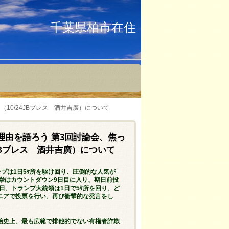
千葉県柏市在住
0/24JBプレス 酒井吉廣）について
由を語ろう 第3回討論会、焦っ
JBプレス 酒井吉廣）について
プは1日5ｹ所を駆け回り、圧倒的な人気が
挙はカウントダウン9日目に入り、期日前投
日、トランプ大統領は1日で5ｹ所を回り、ど
ニアで投票を行い、再び衝撃的な発言をし
治史上、最も広範で排他的でない有権者詐欺