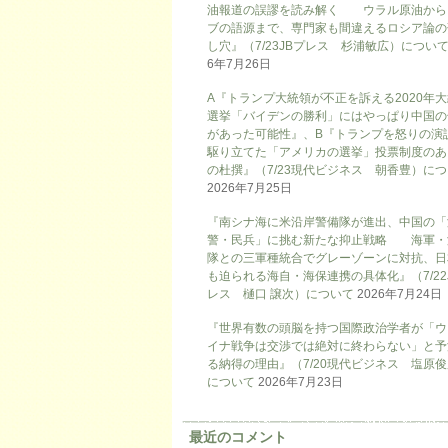
油報道の誤謬を読み解く ウラル原油から
ブの語源まで、専門家も間違えるロシア論の
し穴』（7/23JBプレス 杉浦敏広）につい
6年7月26日
A『トランプ大統領が不正を訴える2020年
選挙「バイデンの勝利」にはやっぱり中国の
があった可能性』、B『トランプを怒りの演
駆り立てた「アメリカの選挙」投票制度のあ
の杜撰』（7/23現代ビジネス 朝香豊）に
2026年7月25日
『南シナ海に米沿岸警備隊が進出、中国の「
警・民兵」に挑む新たな抑止戦略 海軍・
隊との三軍種統合でグレーゾーンに対抗、日
も迫られる海自・海保連携の具体化』（7/22
レス 樋口 譲次）について
2026年7月24日
『世界有数の頭脳を持つ国際政治学者が「ウ
イナ戦争は交渉では絶対に終わらない」と予
る納得の理由』（7/20現代ビジネス 塩原
について
2026年7月23日
最近のコメント