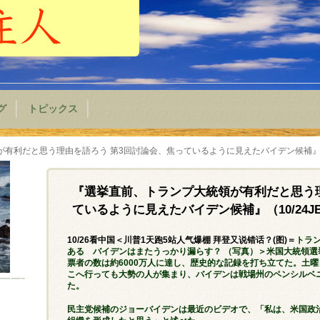
グ
トピックス
有利だと思う理由を語ろう 第3回討論会、焦っているように見えたバイデン候補』（1
『選挙直前、トランプ大統領が有利だと思う理
ているように見えたバイデン候補』（10/24
10/26看中国＜川普1天跑5站人气爆棚 拜登又说错话？(图)＝
トラン
ある バイデンはまたうっかり漏らす？ （写真）＞米国大統領選
票者の数は約6000万人に達し、歴史的な記録を打ち立てた。土曜
こへ行っても大勢の人が集まり、バイデンは戦場州のペンシルベ
た。
民主党候補のジョーバイデンは最近のビデオで、「私は、米国政