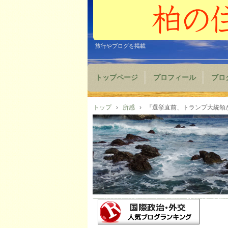
旅行やブログを掲載
トップページ
プロフィール
ブロ
トップ
›
所感
›
『選挙直前、トランプ大統領が