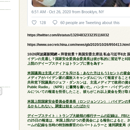
https://twitter.com/i/status/1320483233235116032
https://www.secretchina.com/news/gb/2020/10/26/950413.html
10/26阿波羅新聞網＜拜登前景？美国安委主席说 私会习近平8次
イデンの見通し？国家安全委員会委員長は彼が私的に習近平と8
上院のデイープステイトはトランプに害を為す＞
米国議員は主流メディアを斥ける：あなた方はもう1セントの資
メディアがバイデン家の腐敗スキャンダルについて報道すること
共和党下院議員のジェフ・ダンカンは、主流メディアで政府の資金提供
Public Radio」（NPR）に書簡を書いた。ハンター・バイ
ルについての報道を拒否したこと、彼らがこれ以上資金を受け取
米国上院国家安全委員会委員長（ロンジョンソン）：バイデンの
るかもしれない。調査は始まったばかり
デイープステイト：トランプ大統領の移行チームの記録は、FBI
の25日の報道は、米国上院の2つの委員会による報告によると、2
ームの記録を当時の特別検察官のロバートムラーと 連邦調査局（F