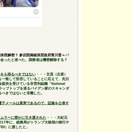
 国务院解密？ 参议院揭秘深层政府害川普＝
バ
回会ったと述べた。国務省は機密解除する？
金をも得るべきではない
・・・主流（左派）
を一致して拒否していることに応えて、先日
を受けている非営利組織「National
デンのラップトップを巡るバイデン家のスキャンダ
るべきではないと非難した。
電子メールは真実であるので、証拠を公表す
とムラーに密かに引き渡された
・・・大紀元
017年に、総務局がトランプ大統領の移行チ
BI）に渡したと。