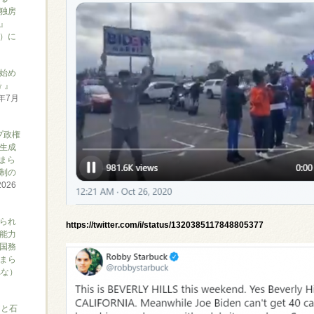
独房
』
ん）に
始め
 』
6年7月
プ政権
生成
まら
制の
2026
られ
https://twitter.com/i/status/1320385117848805377
能力
国務
まら
れな）
アと石