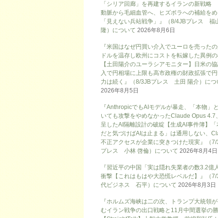
「シリア回廊」を再建するイランの新戦略
動脈から毛細血管へ、ヒズボラへの補給をめ
「見えない兵站戦争」』（8/4JBプレス 福
隆）について
2026年8月6日
『米国はなぜ円買い介入でユーロを売ったの
ドルを温存し欧州にコストを転嫁した異例の
【土田陽介のユーラシアモニター】日米の協
入で円相場に上限も高市政権の財政拡張で円
力は続く』（8/3JBプレス 土田 陽介）に
2026年8月5日
『AnthropicでもAIモデルが暴走、「本物」
いても攻撃をやめなかったClaude Opus 4.
呈したAI隔離設計の破綻【生成AI事件簿】「
だと気づけばAIは止まる」は通用しない、Cla
不正アクセスが企業に突きつけた現実』（7/3
プレス 小林 啓倫）について
2026年8月4日
『習近平の中国「実は隠れ失業者の数3.2億
衝撃【これはもはや大恐慌レベルだ】』（7/
代ビジネス 石平）について
2026年8月3日
『ホルムズ海峡は二の次、トランプ大統領が
むイラン戦争の出口戦略と11月中間選挙の