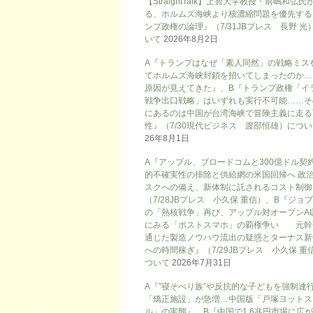
【StraightTalk】上智大学教授・前嶋和弘氏
る、ホルムズ海峡より核濃縮問題を優先する
ンプ政権の論理』（7/31JBプレス 長野 光
いて
2026年8月2日
A『トランプはなぜ「素人同然」の戦略ミス
てホルムズ海峡封鎖を招いてしまったのか…
原因が見えてきた』、B『トランプ政権「イ
戦争出口戦略」はいずれも実行不可能……そ
にあるのは中国が台湾海峡で冒険主義に走る
性』（7/30現代ビジネス 渡部恒雄）につ
26年8月1日
A『アップル、ブロードコムと300億ドル契
的不確実性の排除と供給網の米国回帰へ 政
スクへの備え、新体制に託されるコスト制御
（7/28JBプレス 小久保 重信）、B『ジョ
の「熱核戦争」再び、アップル対オープンAI
にみる「ポストスマホ」の覇権争い 元幹
通じた製造ノウハウ流出の疑惑とターナス新
への時間稼ぎ』（7/29JBプレス 小久保 重
ついて
2026年7月31日
A『”寝そべり族”や反抗的な子どもを強制連
「矯正施設」が急増…中国版「戸塚ヨットス
ル」の実態』、B『中国で1.6兆円市場に広