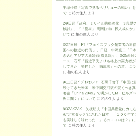
平塚柾緒『写真で見るペリリューの戦い』を
で
に
柏の住人
より
2/9日経『政府、ミサイル防衛強化 ３段階
検討』、『「衛星」 周回軌道に投入成功か
いて
に
柏の住人
より
3/27日経 FT『フェイスブック創業者の過
国への接近の代償 』、日経 中沢克二『日
き込むアジアの新冷戦(風見鶏)』、3/25産経
ース 石平『習近平氏よりも格上の実力者が
してきた 頓挫した「独裁者」への道』につ
に
柏の住人
より
9/11日経ﾋﾞｼﾞﾈｽｵﾝﾗｲﾝ 石黒千賀子『中国
続けてきた米国 米中国交回復の驚くべき真
著書「China 2049」で明かしたM・ピルズ
氏に聞く』について
に
柏の住人
より
8/3ZAKZAK 矢板明夫『中国共産党にカモ
ぬ“北京ダック”にされた日本 「１００年で
も美味しく味わった…」そのココロは？』に
て
に
柏の住人
より