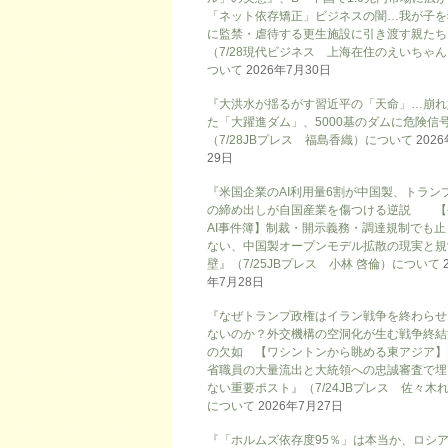
「ネット依存矯正」ビジネスの闇…我が子を
に監禁・虐待する更生施設に引き渡す親たち
（7/28現代ビジネス 上海在住のえいちゃ
ついて
2026年7月30日
『大洪水が揺るがす習近平の「天命」…崩れ
た「大躍進ダム」、5000基のダムに危険信号
（7/28JBプレス 福島香織）について
202
29日
『米国企業のAI利用量6割が中国製、トラン
の締め出しが自国産業を傷つける逆説 【
AI事件簿】制裁・開示義務・調達規制でも止
ない、中国製オープンモデル拡散の現実と規
壁』（7/25JBプレス 小林 啓倫）について
年7月28日
『なぜトランプ政権はイラン戦争を終わらせ
ないのか？外交機構の空洞化が生む戦争終結
の欠如 【ワシントンから眺める東アジア】
省職員の大量流出と大統領への忠誠審査で埋
ない重要ポスト』（7/24JBプレス 佐々木
について
2026年7月27日
『「ホルムズ依存度95％」は本当か、ロシ