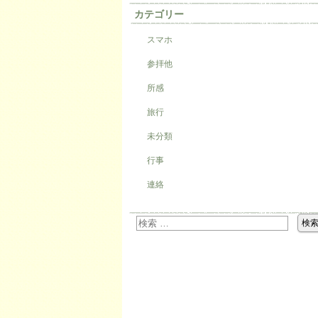
カテゴリー
スマホ
参拝他
所感
旅行
未分類
行事
連絡