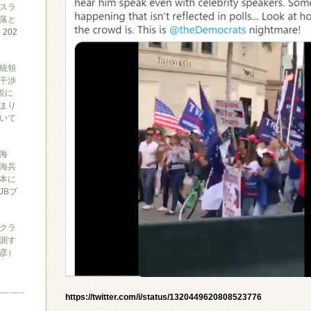
スラ
落と
て
202
大統領
干渉
説に
まり
ついて
海
海兵
本に
JBプ
クラ
測す
俊彦）
https://twitter.com/i/status/1320449620808523776