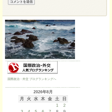
国際政治・外交 ブログランキングへ
2026年8月
月
火
水
木
金
土
日
1
2
3
4
5
6
7
8
9