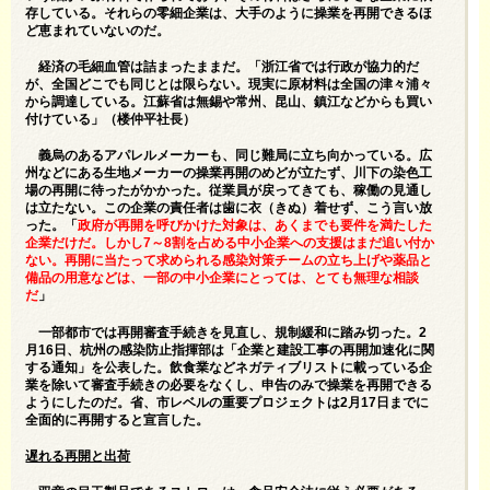
存している。それらの零細企業は、大手のように操業を再開できるほ
ど恵まれていないのだ。
経済の毛細血管は詰まったままだ。「浙江省では行政が協力的だ
が、全国どこでも同じとは限らない。現実に原材料は全国の津々浦々
から調達している。江蘇省は無錫や常州、昆山、鎮江などからも買い
付けている」（楼仲平社長）
義烏のあるアパレルメーカーも、同じ難局に立ち向かっている。広
州などにある生地メーカーの操業再開のめどが立たず、川下の染色工
場の再開に待ったがかかった。従業員が戻ってきても、稼働の見通し
は立たない。この企業の責任者は歯に衣（きぬ）着せず、こう言い放
った。「
政府が再開を呼びかけた対象は、あくまでも要件を満たした
企業だけだ。しかし7～8割を占める中小企業への支援はまだ追い付か
ない。再開に当たって求められる感染対策チームの立ち上げや薬品と
備品の用意などは、一部の中小企業にとっては、とても無理な相談
だ
」
一部都市では再開審査手続きを見直し、規制緩和に踏み切った。2
月16日、杭州の感染防止指揮部は「企業と建設工事の再開加速化に関
する通知」を公表した。飲食業などネガティブリストに載っている企
業を除いて審査手続きの必要をなくし、申告のみで操業を再開できる
ようにしたのだ。省、市レベルの重要プロジェクトは2月17日までに
全面的に再開すると宣言した。
遅れる再開と出荷