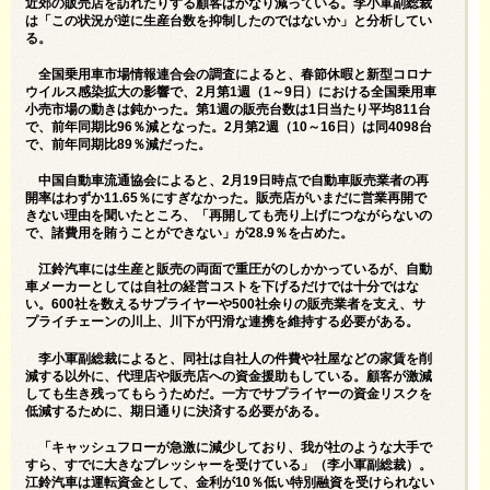
近郊の販売店を訪れたりする顧客はかなり減っている。李小軍副総裁
は「この状況が逆に生産台数を抑制したのではないか」と分析してい
る。
全国乗用車市場情報連合会の調査によると、春節休暇と新型コロナ
ウイルス感染拡大の影響で、2月第1週（1～9日）における全国乗用車
小売市場の動きは鈍かった。第1週の販売台数は1日当たり平均811台
で、前年同期比96％減となった。2月第2週（10～16日）は同4098台
で、前年同期比89％減だった。
中国自動車流通協会によると、2月19日時点で自動車販売業者の再
開率はわずか11.65％にすぎなかった。販売店がいまだに営業再開で
きない理由を聞いたところ、「再開しても売り上げにつながらないの
で、諸費用を賄うことができない」が28.9％を占めた。
江鈴汽車には生産と販売の両面で重圧がのしかかっているが、自動
車メーカーとしては自社の経営コストを下げるだけでは十分ではな
い。600社を数えるサプライヤーや500社余りの販売業者を支え、サ
プライチェーンの川上、川下が円滑な連携を維持する必要がある。
李小軍副総裁によると、同社は自社人の件費や社屋などの家賃を削
減する以外に、代理店や販売店への資金援助もしている。顧客が激減
しても生き残ってもらうためだ。一方でサプライヤーの資金リスクを
低減するために、期日通りに決済する必要がある。
「キャッシュフローが急激に減少しており、我が社のような大手で
すら、すでに大きなプレッシャーを受けている」（李小軍副総裁）。
江鈴汽車は運転資金として、金利が10％低い特別融資を受けられない