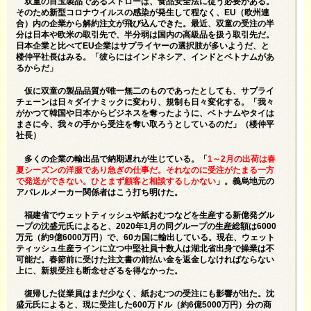
双童の目玉製品であるストローは、食品安全法に従う必要がある。
そのため新型コロナウイルスの感染が発生して程なく、EU（欧州連
合）内の企業から解約注文が飛び込んできた。最近、双童の受注の半
分は日本や欧米の取引先で、半分弱は国内の高級品を扱う取引先だ。
日本企業と比べてEU企業はサプライヤーの選択肢が多いようだ、と
楼仲平社長はみる。「彼らにはインドネシア、インドとベトナムがあ
るからだ」
仮に双童の製品品質が唯一無二のものであったとしても、サプライ
チェーンは日々ダイナミックに変わり、規制も日々変化する。「我々
がかつて韓国や日本からビジネスを奪ったように、ベトナムやタイは
まさに今、我々の手から受注を奪い取ろうとしているのだ」（楼仲平
社長）
多くの企業の輸出品で納期遅れが生じている。「
1～2月の出荷は春
夏シーズンの洋服であり急ぎの仕事だ。それなのに受注がたまる一方
で発送ができない。ひとまず顧客と相談するしかない
」。義烏地元の
アパレルメーカー関係者はこう打ち明けた。
福建省でウェットティッシュや紙おむつなどを生産する新億発グル
ープの沈盛元氏によると、2020年1月の同グループの生産総額は6000
万元（約9億6000万円）で、60カ国に輸出している。現在、ウェット
ティッシュ生産ラインに立つ中堅社員十数人は湖北省出身で操業は不
可能だ。春節前に受けた注文書の前払い金を返金しなければならない
上に、新規受注も断念せざるを得なかった。
復帰した従業員はまだ少なく、紙おむつの受注にも影響が出た。沈
盛元氏によると、現に受注した600万ドル（約6億5000万円）分の商