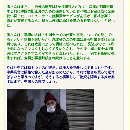
張さんはまた、「自分の家族は2か月間収入がなく、武漢が都市封鎖
する前に中国の旧正月のために確保していた食べ物とお金は既に全部
使い切った。コミュニティには購買サービスがあるが、価格は高く、
政府が支援するなら、我々は外部に助けを求める必要はない」と述べ
た。
張さんは、武漢の人は「中国全土での仕事の再開について心配してい
る」という情報を聞いたが、湖北省のこの地域は最も打撃を受けた場
所であり、これは政府によって明確に述べられた。 見込みでは、4月
中旬になってマスクをしなくて良いとされ、その後、湖北省全体で5
月にマスクを外すことができると言われた。もし、一例でも疫病が発
生すれば、全員が再度封鎖され続けることを意味する。
やはり中共は嘘をつくのが得意。武漢人を見殺しにするつもりです。
中共高官は賄賂で蓄えた金があるのだから、それで物資を買って送れ
ばよいと思うのですが、そうすると横流しして物資を隠匿する奴が必
ず出ます。中国人の性でしょう。