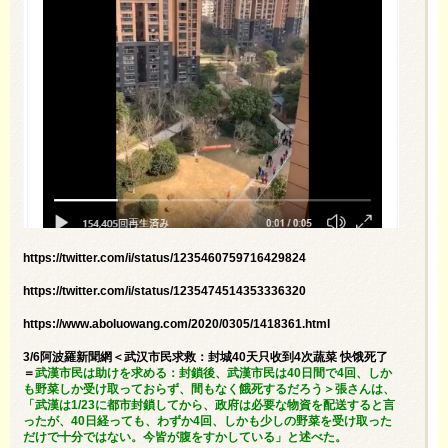
https://twitter.com/i/status/1235460759716429824
https://twitter.com/i/status/1235474514353336320
https://www.aboluowang.com/2020/0305/1418361.html
3/6阿波羅新聞網＜武汉市民求救：封城40天只收到4次蔬菜 快饿死了
＝
武漢市民は助けを求める：封鎖後、武漢市民は40日間で4回、しか
も野菜しか受け取っておらず、間もなく餓死するだろう＞張さんは、
「武漢は1/23に都市封鎖してから、政府は必要な物資を配送すると言
ったが、40日経っても、わずか4回、しかも少しの野菜を受け取った
だけで十分ではない。今皆が腹をすかしている」と述べた。