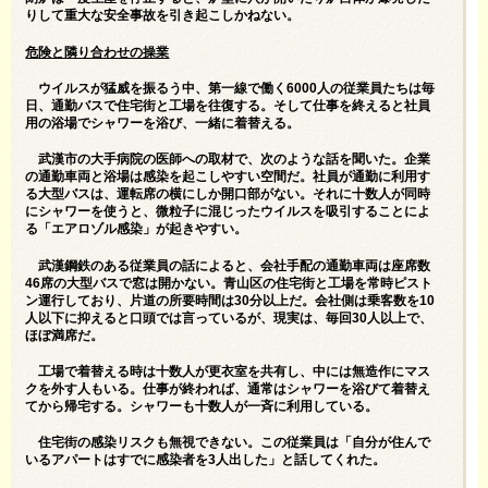
りして重大な安全事故を引き起こしかねない。
危険と隣り合わせの操業
ウイルスが猛威を振るう中、第一線で働く6000人の従業員たちは毎
日、通勤バスで住宅街と工場を往復する。そして仕事を終えると社員
用の浴場でシャワーを浴び、一緒に着替える。
武漢市の大手病院の医師への取材で、次のような話を聞いた。企業
の通勤車両と浴場は感染を起こしやすい空間だ。社員が通勤に利用す
る大型バスは、運転席の横にしか開口部がない。それに十数人が同時
にシャワーを使うと、微粒子に混じったウイルスを吸引することによ
る「エアロゾル感染」が起きやすい。
武漢鋼鉄のある従業員の話によると、会社手配の通勤車両は座席数
46席の大型バスで窓は開かない。青山区の住宅街と工場を常時ピスト
ン運行しており、片道の所要時間は30分以上だ。会社側は乗客数を10
人以下に抑えると口頭では言っているが、現実は、毎回30人以上で、
ほぼ満席だ。
工場で着替える時は十数人が更衣室を共有し、中には無造作にマス
クを外す人もいる。仕事が終われば、通常はシャワーを浴びて着替え
てから帰宅する。シャワーも十数人が一斉に利用している。
住宅街の感染リスクも無視できない。この従業員は「自分が住んで
いるアパートはすでに感染者を3人出した」と話してくれた。