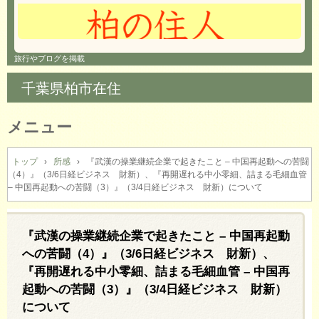
旅行やブログを掲載
千葉県柏市在住
メニュー
コ
ン
トップ
›
所感
›
『武漢の操業継続企業で起きたこと – 中国再起動への苦闘
（4）』（3/6日経ビジネス 財新）、『再開遅れる中小零細、詰まる毛細血管
テ
– 中国再起動への苦闘（3）』（3/4日経ビジネス 財新）について
ン
ツ
へ
『武漢の操業継続企業で起きたこと – 中国再起動
ス
キ
への苦闘（4）』（3/6日経ビジネス 財新）、
ッ
『再開遅れる中小零細、詰まる毛細血管 – 中国再
プ
起動への苦闘（3）』（3/4日経ビジネス 財新）
について