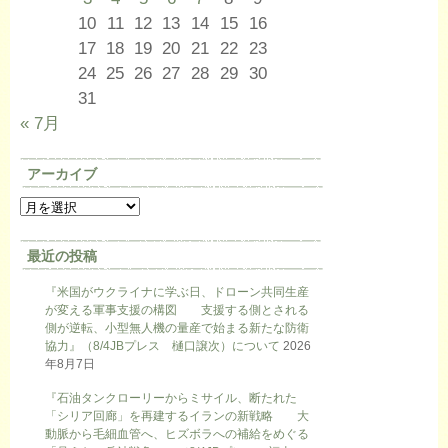
10
11
12
13
14
15
16
17
18
19
20
21
22
23
24
25
26
27
28
29
30
31
« 7月
アーカイブ
最近の投稿
『米国がウクライナに学ぶ日、ドローン共同生産
が変える軍事支援の構図 支援する側とされる
側が逆転、小型無人機の量産で始まる新たな防衛
協力』（8/4JBプレス 樋口譲次）について
2026
年8月7日
『石油タンクローリーからミサイル、断たれた
「シリア回廊」を再建するイランの新戦略 大
動脈から毛細血管へ、ヒズボラへの補給をめぐる