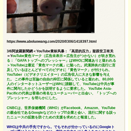
https://www.aboluowang.com/2020/0306/1418397.html
3/6阿波羅新聞網＜YouTube黄标风暴：「高层的压力」疑跟世卫有关
＝Y
ouTube黄色マーク（広告未表示＝広告主がつかない）が吹き荒れ
る：「GAFAトップへのプレッシャー」はWHOに関連ありと疑われる
＞YouTubeは最近「黄色マークの嵐」に陥った。武漢肺炎の流行に言
及しているほとんどすべてのビデオに「黄色マーク」が付けられ、
YouTuber（ビデオクリエイター）の広告収入に大きな影響を与え
た。 この事件は言論の自由の抑圧に関係していると疑われ、80,000
人のインターネットユーザーはWHに請願して、YouTubeは中共が事
件に関与したかどうかを説明するように要求した。 YouTube Asia-
Pacificの代表は香港の有名なユーチューバーと出会い、「トップへの
プレッシャー」を明らかにした。
CNBCは、世界保健機関（WHO）がFacebook、Amazon、YouTube
の親会社であるGoogleなどのトップIT企業と会い、流行に関する誤っ
たニュースの拡散を防ぐための支援を求めたと報道した。
WHOは中共の手先ですから。でもそれが分かっているのにGoogleト