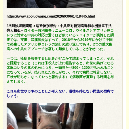
https://www.aboluowang.com/2020/0306/1418445.html
3/6阿波羅新聞網＜路透特别报告：中共应对新冠病毒和非洲猪瘟手法
惊人相似＝
ロイター特別報告：ニューコロナウイルスとアフリカ豚コ
レラに対する中共の対応は驚くほど似ている＞ロイターが実施した調
査では、実際、武漢肺炎はすべて、2018年から2019年にかけて中国
で発生したアフリカ豚コレラの流行の繰り返しであり、2つの重大疫
病への中共のアプローチは著しく類似していることがわかった。
一つは、疫病を報告する仕組みがどこかで詰まってしまうこと、それ
と隠蔽すること（これは①役人が上に報告すると、出世の妨げになる
②豚コレラの豚の処分につき、一頭当たり800～1200元払われること
になっているが、払われたためしがない。それで農民は報告しない。
症状が明らかになってやっと報告する）で病原菌が蔓延する時間を与
えてしまう。
これも出世やカネのことしか考えない、道徳を持たない民族の宿痾で
しょう
。