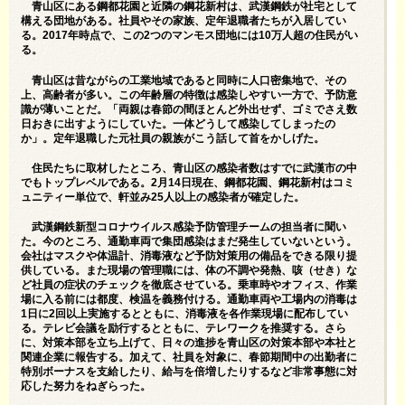
青山区にある鋼都花園と近隣の鋼花新村は、武漢鋼鉄が社宅として
構える団地がある。社員やその家族、定年退職者たちが入居してい
る。2017年時点で、この2つのマンモス団地には10万人超の住民がい
る。
青山区は昔ながらの工業地域であると同時に人口密集地で、その
上、高齢者が多い。この年齢層の特徴は感染しやすい一方で、予防意
識が薄いことだ。「両親は春節の間ほとんど外出せず、ゴミでさえ数
日おきに出すようにしていた。一体どうして感染してしまったの
か」。定年退職した元社員の親族がこう話して首をかしげた。
住民たちに取材したところ、青山区の感染者数はすでに武漢市の中
でもトップレベルである。2月14日現在、鋼都花園、鋼花新村はコミ
ュニティー単位で、軒並み25人以上の感染者が確定した。
武漢鋼鉄新型コロナウイルス感染予防管理チームの担当者に聞い
た。今のところ、通勤車両で集団感染はまだ発生していないという。
会社はマスクや体温計、消毒液など予防対策用の備品をできる限り提
供している。また現場の管理職には、体の不調や発熱、咳（せき）な
ど社員の症状のチェックを徹底させている。乗車時やオフィス、作業
場に入る前には都度、検温を義務付ける。通勤車両や工場内の消毒は
1日に2回以上実施するとともに、消毒液を各作業現場に配布してい
る。テレビ会議を励行するとともに、テレワークを推奨する。さら
に、対策本部を立ち上げて、日々の進捗を青山区の対策本部や本社と
関連企業に報告する。加えて、社員を対象に、春節期間中の出勤者に
特別ボーナスを支給したり、給与を倍増したりするなど非常事態に対
応した努力をねぎらった。