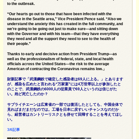
to the outbreak.
“Our hearts go out to those that have been infected with the
disease in the Seattle area,” Vice President Pence said. “Also we
understand the anxiety this has created in the full community, and
we’re going to be going out just to make sure—and sitting down
with the Governor and with his team—that they have everything
they need and all the support they need to see to the health of
their people.”
Thanks to early and decisive action from President Trump—as
well as the professionalism of federal, state, and local health
officials across the United States—the risk to the average
American of contracting the Coronavirus remains low.」
財新記事で「武漢鋼鉄で確定した感染者は69人に上る。」とあります
が、感染を広めたと言われる“万家宴”には4万世帯以上が参加したと
のことで、武漢鋼鉄の6000人の従業員で69人というのは信じがた
い。殆ど死亡したのか？
サプライチエーンは広東省の一部では復活したとしても、中国全体で
見ればまだまだなのでは。工場を日本に戻すいいチャンスなのだか
ら、経営者はカントリーリスクとも併せて回帰することを考えてほし
い。
3/6記事