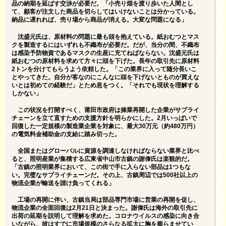
品の納期を延ばす交渉が必要だ。「小売り畑を渡り歩いた人間とし
て、顧客が注文した商品を切らしてはいけないことは分かっている。
納品に遅れれば、売り場から商品が消える。大変な問題になる」
沈盛元氏は、原材料の問題に最も頭を抱えている。紙おむつとマス
クを製造するにはいずれも不織布が必要だ。だが、当分の間、不織布
は感染予防物資であるマスクの生産に充てねばならない。沈盛元氏は
紙おむつの原材料を求めて方々に頭を下げた。長年の取引先に原材料
2トンを分けてもらうよう依頼した。「この業界に入って随分長いこ
とやってきた。自分が客なのにこんなに頭を下げないとものが買えな
いとは初めての経験だ」とため息をつく。「それでも現状を理解する
しかない」
この状況を打開すべく、莆田市政府は操業再開した企業がサプライ
チェーンを立て直すための支援方針を明らかにした。2月いっぱいで
回復した一定規模の製造業企業を対象に、最大30万元（約480万円）
の電気料金補助金の支給に踏み切った。
全国またはグローバルに資源を調達しなければならない業界と比べ
ると、照明産業が集積する広東省中山市古鎮の謝偉氏は楽観的だ。
「古鎮の照明業界において、この街で手に入らない部品は1つもな
い。完璧なサプライチェーンだ。その上、古鎮周辺では500社以上の
物流企業が輸送を請け負ってくれる」
工場の再開に伴い、古鎮当局は部品専門市場に営業の再開を促し、
物流企業の全面回復は2月21日と決まった。謝偉氏は海外の取引先に
出荷の延期を説明して理解を求めた。コロナウイルスの感染に向き合
いながら、彼はすでに市場規模のさらなる拡大に胸を膨らませてい