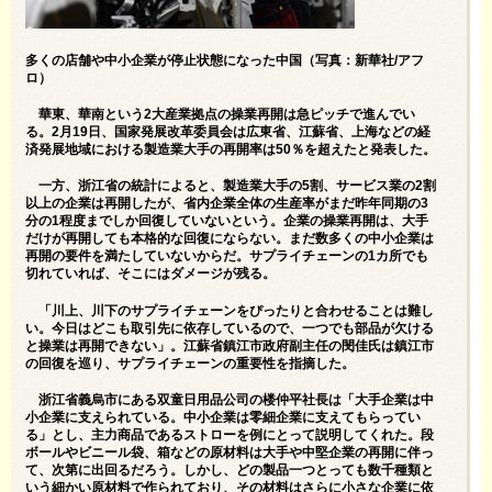
多くの店舗や中小企業が停止状態になった中国（写真：新華社/アフ
ロ）
華東、華南という2大産業拠点の操業再開は急ピッチで進んでい
る。2月19日、国家発展改革委員会は広東省、江蘇省、上海などの経
済発展地域における製造業大手の再開率は50％を超えたと発表した。
一方、浙江省の統計によると、製造業大手の5割、サービス業の2割
以上の企業は再開したが、省内企業全体の生産率がまだ昨年同期の3
分の1程度までしか回復していないという。企業の操業再開は、大手
だけが再開しても本格的な回復にならない。まだ数多くの中小企業は
再開の要件を満たしていないからだ。サプライチェーンの1カ所でも
切れていれば、そこにはダメージが残る。
「川上、川下のサプライチェーンをぴったりと合わせることは難し
い。今日はどこも取引先に依存しているので、一つでも部品が欠ける
と操業は再開できない」。江蘇省鎮江市政府副主任の閔佳氏は鎮江市
の回復を巡り、サプライチェーンの重要性を指摘した。
浙江省義烏市にある双童日用品公司の楼仲平社長は「大手企業は中
小企業に支えられている。中小企業は零細企業に支えてもらってい
る」とし、主力商品であるストローを例にとって説明してくれた。段
ボールやビニール袋、箱などの原材料は大手や中堅企業の再開に伴っ
て、次第に出回るだろう。しかし、どの製品一つとっても数千種類と
いう細かい原材料で作られており、その材料はさらに小さな企業に依