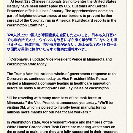
「At least 328 Chinese nationals trying to enter the United States
illegally have been intercepted by U.S. Customs and Border
Protection officials since January. The apprehensions come as
part of heightened awareness at our borders to prevent further
spread of the Coronavirus in America, Paul Bedard reports in the
Washington Examiner. 」
328人以上の中国人が米国密航を企図したとのこと。日本も入口塞い
でも非合法で入り、ウイルスを故意にばら撒く輩が出てこないとも限
りません。拉致同様、港や海岸線が危ない。海上保安庁のパトロール
や国民が異常に気付いたらすぐ警察に通報すべき。
「
Coronavirus update: Vice President Pence in Minnesota and
Washington state today
The Trump Administration’s whole-of-government response to the
Coronavirus continues today as Vice President Mike Pence
visited a Minnesota company leading in healthcare innovation
before he holds a briefing with Gov. Jay Inslee of Washington.
“I’ll be traveling with many members of the task force to
Minnesota,” the Vice President announced yesterday. “We’ll be
visiting 3M, which is poised to literally begin manufacturing
millions more masks for our healthcare workers.”
In Washington state, Vice President Pence and members of the
White House Coronavirus Task Force are meeting with teams on
the ground to make sure they are fully supported in their response