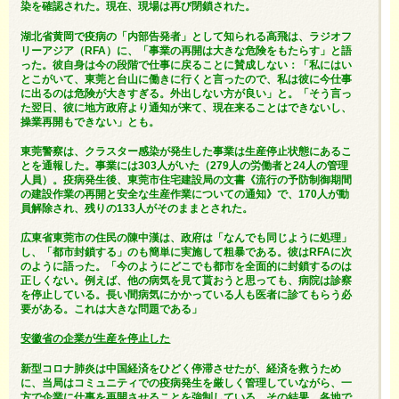
染を確認された。現在、現場は再び閉鎖された。
湖北省黄岡で疫病の「内部告発者」として知られる高飛は、ラジオフ
リーアジア（RFA）に、「事業の再開は大きな危険をもたらす」と語
った。彼自身は今の段階で仕事に戻ることに賛成しない：「私にはい
とこがいて、東莞と台山に働きに行くと言ったので、私は彼に今仕事
に出るのは危険が大きすぎる。外出しない方が良い」と。「そう言っ
た翌日、彼に地方政府より通知が来て、現在来ることはできないし、
操業再開もできない」とも。
東莞警察は、クラスター感染が発生した事業は生産停止状態にあるこ
とを通報した。事業には303人がいた（279人の労働者と24人の管理
人員）。疫病発生後、東莞市住宅建設局の文書《流行の予防制御期間
の建設作業の再開と安全な生産作業についての通知》で、170人が動
員解除され、残りの133人がそのままとされた。
広東省東莞市の住民の陳中漢は、政府は「なんでも同じように処理」
し、「都市封鎖する」のも簡単に実施して粗暴である。彼はRFAに次
のように語った。「今のようにどこでも都市を全面的に封鎖するのは
正しくない。例えば、他の病気を見て貰おうと思っても、病院は診察
を停止している。長い間病気にかかっている人も医者に診てもらう必
要がある。これは大きな問題である」
安徽省の企業が生産を停止した
新型コロナ肺炎は中国経済をひどく停滞させたが、経済を救うため
に、当局はコミュニティでの疫病発生を厳しく管理していながら、一
方で企業に仕事を再開させることを強制している。その結果、各地で