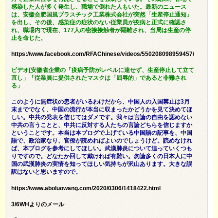
感染した人が多く発生し、職場で倒れた人もいた。最新のニュース
は、安徽合肥国風プラスチック工業株式会社が突然「生産停止通知」
を出し、その後、感染症の症状のない従業員が疫病と正式に確認さ
れ、職場内で現在、177人の密接接触者が隔離され、当局は生産の停
止を命じた。
https://www.facebook.com/RFAChinese/videos/550208098959457/
ビデオ[安徽省企業の「疫病予防がレベルに達せず、生産停止して立て
直し」「従業員に提供されたマスクは「屈辱的」であると非難され
る」
このように無症状の患者がいるわけだから、中国人の入国禁止は3月
末まででなく、中国の流行が本当に収まったかどうかを見て決めてほ
しい。中共の発表を信じてはダメです。我々は言論の自由を認めない
中共の言うことと、中共に反対する人たちの言論どちらを信じますか
ということです。本当は本ブログで上げている中国語の記事を、中国
語で、政治家なり、官僚が読めればよいのでしょうけど。読めなけれ
ば、本ブログを参考にしてほしい。武漢肺炎について追っていくつも
りですので。どなたか回して戴ければ有難い。勿論多くの日本人に中
国の武漢肺炎の実情を知ってほしい気持ちが沢山あります。大きな誤
訳はないと思いますので。
https://www.aboluowang.com/2020/0306/1418422.html
3/6WHよりのメール