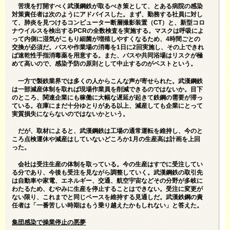
苦境を打開すべく武漢鋼鉄が取るべき策として、とある病院の感染
対策責任者は次のようにアドバイスした。まず、勤務する社員に対し
て、肺炎を見つけるコンピューター断層撮影装置（CT）と、新型コロ
ナウイルスを検出するPCRの全数検査を実施する。マスクは呼吸によ
って内側に湿気がこもり細菌が増殖しやすくなるため、4時間ごとの
交換が必須だ。バスや作業場の消毒を1日に2回実施し、その上できれ
ば速乾性手指消毒薬を用意する。また、バスや共同浴場はリスクが極
めて高いので、感染予防の原則として中止するのがベストという。
一方で製鉄業界では多くの人からこんな声が寄せられた。武漢鋼鉄
は一部減産体制を取れば現場作業員を削減できるのではないか。目下
のところ、関連企業にも稼働に大幅な遅延が起きて鉄鋼の需要が滞っ
ている。在庫にまだ十分ゆとりがある以上、減産しても企業にとって
実質損失にならないのではないかという。
だが、取材によると、武漢鋼鉄は工場の通常運転を維持し、今のと
ころ点検運休や減産はしていないどころか1月の生産高は計画を上回
った。
会社は受注生産の体制を取っている。今の生産はすでに受注してい
る分であり、今後も受注を見ながら調整していく。武漢鋼鉄の取引先
は自動車や家電、エネルギー、交通、航空宇宙などその分野が多岐に
わたるため、むやみに生産を停止することはできない。受注に変更が
ない限り、これまでと同じペースを維持する見通しだ。武漢鉄鋼の責
任者は「一番苦しい時期はもう乗り越えたかもしれない」と答えた。
集団感染で操業停止の悪夢