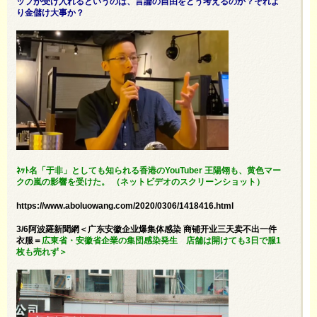
ップが受け入れるというのは、言論の自由をどう考えるのか？それよ
り金儲け大事か？
ﾈｯﾄ名「于非」としても知られる香港のYouTuber 王陽翎も、黄色マー
クの嵐の影響を受けた。 （ネットビデオのスクリーンショット）
https://www.aboluowang.com/2020/0306/1418416.html
3/6阿波羅新聞網＜广东安徽企业爆集体感染 商铺开业三天卖不出一件
衣服＝
広東省・安徽省企業の集団感染発生 店舗は開けても3日で服1
枚も売れず＞