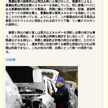
重慶鈦業の操業停止は周辺企業にも飛び火した。重慶市によると、
重慶鈦業は周辺企業にエネルギーを供給していた。同じ産業パークに
ある重慶南松凱博バイオ製薬は、再開に備えて労働力、設備、原材料
などすべての体制を整え、重慶鈦業が蒸気エネルギーを供給してくれ
ることだけを待っている。よりによって、この製薬会社の目玉商品は
新型コロナウイルスに有効とされる抗マラリア薬・リン酸クロロキン
の原料だ。
操業と停止の繰り返しは莫大なエネルギーを消耗し企業の体力を奪
う。これを理由に、多くの企業は再開を検討するに当たって、さらに
熟慮せざるを得ない。再開と感染防止対策の両立が必要だ。ただのス
ローガンではなく、感染予防に自信の持てる確実な前提がなければ再
開は到底できない。これが当分の間、企業にとって唯一の現実であ
る。
3/4記事