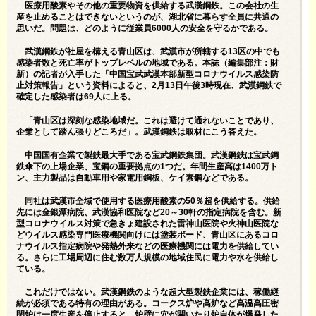
医療用酸素やその他の重要物資を供給する武漢鋼鉄。この会社の生
産を止めることはできないというのが、湖北省に暮らす全員に共通の
思いだ。問題は、どのように従業員6000人の安全を守るかである。
武漢鋼鉄が社屋を構える青山区は、武漢市が所轄する13区の中でも
感染者数と死亡率がトップレベルの地域である。本誌（編集部注：財
新）の記者が入手した「中国宝武武漢本部新型コロナウイルス感染防
止対策報告」という資料によると、2月13日午後3時現在、武漢鋼鉄で
確定した感染者は69人に上る。
「青山区は深刻な感染地域だ。これは避けて通れないことであり、
企業として踏ん張りどころだ」。武漢鋼鉄は取材にこう答えた。
中国国有企業で製鉄最大手である宝武鋼鉄集団。武漢鋼鉄は宝武鋼
鉄傘下の上場企業、宝鋼の重要拠点の1つだ。年間生産高は1400万ト
ン、主力製品は自動車用や家電用鋼板、ケイ素鋼などである。
同社は武漢市全域で使用する医療用酸素の50％超を供給する。供給
先には金銀潭病院、武漢協和医院など20～30軒の指定病院を含む。新
型コロナウイルス対策で急きょ建設された雷神山医院や火神山医院な
どウイルス感染専門医療機関向けには塗装ボード、青山区にあるコロ
ナウイルス指定病院や発熱外来などの医療機関には電力を供給してい
る。さらに工場周辺に住む数万人規模の地域住民に電力や水を供給し
ている。
これだけではない。武漢鋼鉄のような超大型製鉄企業には、稼働継
続が必須である特有の理由がある。コークス炉や高炉など高温高圧密
閉炉は一度生産を停止すると、炉壁に穴が開いたり炉自体が爆発した