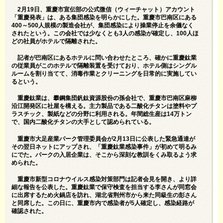
2月19日、重慶市宣伝部の公式微信（ウィーチャット）アカウント
「重慶発表」は、ある集団感染を明らかにした。重慶市巴南区にある
400～500人規模の製造会社が、集団感染により操業停止を余儀なく
されたという。この会社では少なくとも3人の感染が確定し、100人ほ
どの社員がホテルで隔離された。
記者が巴南区にあるホテルに問い合わせたところ、確かに重慶鈦業
の従業員がこのホテルで隔離装置を受けており、ホテル側はシングル
ルームを割り当てて、消毒作業とクリーニングを日常的に実施してい
るという。
重慶鈦業は、攀鋼集団釩鈦資源股份の孫会社で、重慶市巴南区麻柳
沿江開発区に社屋を構える。主力製品である二酸化チタンは塗料やプ
ラスチック、製紙などの分野に利用される。年間総生産は14万トン
で、国内二酸化チタンの大手として認められている。
重慶市大足産業パーク管理委員会が2月13日に公表した緊急通達が
その翌日ネットにアップされ、「重慶鈦業感染事件」が初めて明るみ
にでた。パークの入居企業は、そこから深刻な教訓をくみ取るよう求
められた。
重慶市新型コロナウイルス感染対策部門は記者会見を開き、より詳
細な報告を公表した。重慶鈦業で保守検査を担当する李さんが同窓会
に出席するため火鍋店を訪れ、湖北省荆州市から来た同級生の彭さん
と同席した。この日に、重慶市内で感染者が5人確定し、感染経路が
確認された。