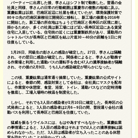
パーティーに出席した後、李さんはシフト制で勤務した。普通の会
社員と同様、李さんの日常の行動範囲は重慶市の複数の地域に及ぶ。
重慶鈦業は以前、巴南区近辺に社屋を構えていたが、環境保護対策で
80キロ先の巴南区麻柳沿江開発区に移転し、新工場の操業を2016年
に開始した。新工場の所在地はちょうど巴南区と長寿区の区境に差し
掛かるためか、多くの社員は新工場にほど近い長寿区近辺にある賃貸
住宅に入居している。住宅街の近くには重慶製鉄所があり、通勤用の
シャトルバスが長寿区と巴南区を結ぶ片道30～40分の距離を1日に何
往復もしている。
1月26日、同級生の彭さんの感染が確定した。27日、李さんは隔離
され、その翌日に感染が確定した。関係者によると、李さんが勤務す
る作業場と利用した通勤バスの運転手を含む47人の濃厚接触者が隔離
され、その後の2月9日、うち1人の感染確定が明らかになった。
この頃、重慶鈦業は通常通り操業していた。重慶鈦業の公式サイト
によると、春節の間、感染対策として会社は、全社員にマスクを配布
し、作業室や休憩室、食堂、浴室、トイレ、通勤バスなどの定時消毒
を徹底し、工場入場時の検温を制度化した。
しかし、それでも3人目の感染者が2月10日に確定した。長寿区の公
式発表によると、3人目の感染者は2月6～9日の間、普段通り会社の通
勤バスを利用して長寿区と巴南区を往復していた。
猛威を振るうウイルスには、もはや為すすべもなかった。重慶鈦業
の事情通によると、3人目の感染者はそれまでの2人との濃厚接触は認
められなかった。ただ、3人目は感染者が立ち入ったことのある休憩
室を訪れていたことが分かっている。