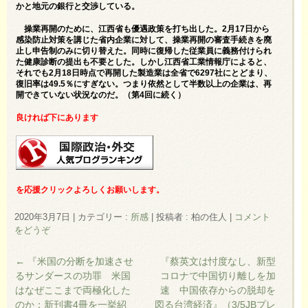
かと地元の銀行と交渉している。
操業再開のために、江西省も優遇政策を打ち出した。2月17日から
感染防止対策を講じた省内企業に対して、操業再開の審査手続きを廃
止し申告制のみに切り替えた。同時に復帰した従業員に義務付けられ
た健康診断の提出も不要とした。しかし江西省工業情報庁によると、
それでも2月18日時点で再開した製造業は全省で6297社にとどまり、
復旧率は49.5％にすぎない。つまり依然として半数以上の企業は、再
開できていない状況なのだ。（第4回に続く）
良ければ下にあります
を応援クリックよろしくお願いします。
2020年3月7日
|
カテゴリー :
所感
|
投稿者 : 柏の住人
|
コメント
をどうぞ
←
『米国の分断を加速させ
『蔡英文は忖度なし、新型
るサンダースの功罪 米国
コロナで中国切り離しを加
はなぜここまで両極化した
速 中国依存からの脱却を
のか：新刊書4冊を一挙紹
図る台湾経済』（3/5JBプレ