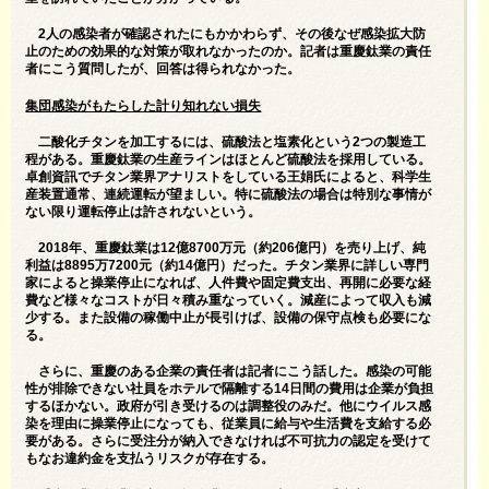
2人の感染者が確認されたにもかかわらず、その後なぜ感染拡大防
止のための効果的な対策が取れなかったのか。記者は重慶鈦業の責任
者にこう質問したが、回答は得られなかった。
集団感染がもたらした計り知れない損失
二酸化チタンを加工するには、硫酸法と塩素化という2つの製造工
程がある。重慶鈦業の生産ラインはほとんど硫酸法を採用している。
卓創資訊でチタン業界アナリストをしている王娟氏によると、科学生
産装置通常、連続運転が望ましい。特に硫酸法の場合は特別な事情が
ない限り運転停止は許されないという。
2018年、重慶鈦業は12億8700万元（約206億円）を売り上げ、純
利益は8895万7200元（約14億円）だった。チタン業界に詳しい専門
家によると操業停止になれば、人件費や固定費支出、再開に必要な経
費など様々なコストが日々積み重なっていく。減産によって収入も減
少する。また設備の稼働中止が長引けば、設備の保守点検も必要にな
る。
さらに、重慶のある企業の責任者は記者にこう話した。感染の可能
性が排除できない社員をホテルで隔離する14日間の費用は企業が負担
するほかない。政府が引き受けるのは調整役のみだ。他にウイルス感
染を理由に操業停止になっても、従業員に給与や生活費を支給する必
要がある。さらに受注分が納入できなければ不可抗力の認定を受けて
もなお違約金を支払うリスクが存在する。