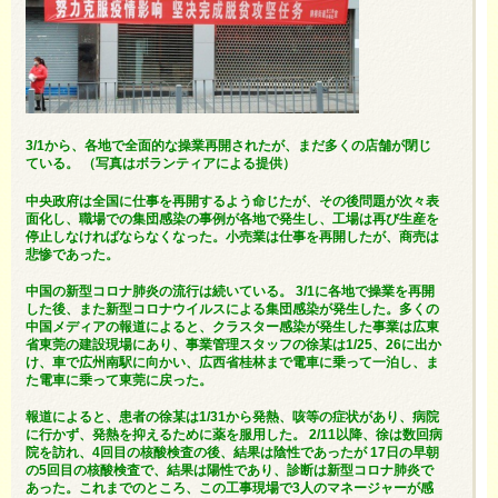
3/1から、各地で全面的な操業再開されたが、まだ多くの店舗が閉じ
ている。 （写真はボランティアによる提供）
中央政府は全国に仕事を再開するよう命じたが、その後問題が次々表
面化し、職場での集団感染の事例が各地で発生し、工場は再び生産を
停止しなければならなくなった。小売業は仕事を再開したが、商売は
悲惨であった。
中国の新型コロナ肺炎の流行は続いている。 3/1に各地で操業を再開
した後、また新型コロナウイルスによる集団感染が発生した。多くの
中国メディアの報道によると、クラスター感染が発生した事業は広東
省東莞の建設現場にあり、事業管理スタッフの徐某は1/25、26に出か
け、車で広州南駅に向かい、広西省桂林まで電車に乗って一泊し、ま
た電車に乗って東莞に戻った。
報道によると、患者の徐某は1/31から発熱、咳等の症状があり、病院
に行かず、発熱を抑えるために薬を服用した。 2/11以降、徐は数回病
院を訪れ、4回目の核酸検査の後、結果は陰性であったが 17日の早朝
の5回目の核酸検査で、結果は陽性であり、診断は新型コロナ肺炎で
あった。これまでのところ、この工事現場で3人のマネージャーが感