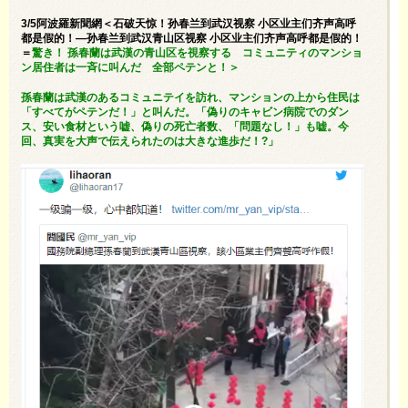
3/5阿波羅新聞網＜石破天惊！孙春兰到武汉视察 小区业主们齐声高呼
都是假的！—孙春兰到武汉青山区视察 小区业主们齐声高呼都是假的！
＝
驚き！ 孫春蘭は武漢の青山区を視察する コミュニティのマンショ
ン居住者は一斉に叫んだ 全部ペテンと！＞
孫春蘭は武漢のあるコミュニテイを訪れ、マンションの上から住民は
「すべてがペテンだ！」と叫んだ。「偽りのキャビン病院でのダン
ス、安い食材という嘘、偽りの死亡者数、「問題なし！」も嘘。今
回、真実を大声で伝えられたのは大きな進歩だ！?」