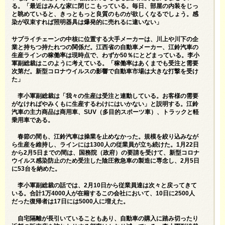
る。「最近はみんな家に閉じこもっている。毎日、部屋の内装をじっ
と眺めていると、きっともっと良質のものが欲しくなるでしょう。感
染が収束すれば照明器具は爆発的に売れるに違いない」
サプライチェーンの中核に位置する大手メーカーは、川上や川下の企
業と持ちつ持たれつの関係だ。江西省の自動車メーカー、江鈴汽車の
生産ラインの稼働率は現時点で、わずか50％にとどまっている。李小
軍副総裁はこのように考えている。「稼働率はあくまでも受注と需要
次第だ。新型コロナウイルスの影響で自動車市場は大きな打撃を受け
た」
李小軍副総裁は「我々の生産は受注と連動している。お客様の需要
がなければやみくもに生産するわけにはいかない」と説明する。江鈴
汽車の主力商品は商用車、SUV（多目的スポーツ車）、トラックと軽
乗用車である。
春節の間も、江鈴汽車は操業を止めなかった。規模を絞り込みなが
ら生産を維持し、ラインには1300人の従業員が立ち続けた。1月22日
から2月5日までの間は、国務院（政府）の要請を受けて、新型コロナ
ウイルス感染防止のため受注した陰圧救急車の製造に専念し、2月5日
に53台を納めた。
李小軍副総裁の話では、2月10日から従業員達は次々と戻ってきて
いる。合計1万4000人が在籍するこの会社において、10日に2500人
だった復帰者は17日には5000人に増えた。
自宅隔離が長引いていることもあり、自動車の購入に踏み切ったり