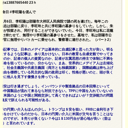
@a13887665440 23ｈ
陽命日 #李旺陽を偲んで
2年6月6日、李旺陽は邵陽市大祥区人民病院で謎の死を遂げた。毎年この
朱承志は邵陽に戻り、李旺玲と共に李旺陽の墓参りをしていた。しかし、朱
だけが投獄され、同行することができないでいた。今日、李旺玲は私に花籠
つだけ持たせて、無理やり李旺陽の墓参りをさせた。墓地で、私は邵陽市公
警官に無理やりパトカーに乗せられ、警察署に連行された。 （パート2）
氏の記事では、日本のメデイアは基本的に自虐記事と思った方が良い。明る
気にするような記事は、余り見かけない。日本の教育も自虐史観でやってき
らなのか、記者の個人の資質なのか、記者が左翼思想の持主で体制に不満を
せ革命を狙っているのか、分からない。まあ、世界的にメデイア人は左傾化
いて、社会主義国や共産主義国（両方とも独裁国家）、国際組織は持ち上げ
、自由を標榜している民主的な国の政府は叩く。性格が悪いのと、頭が良く
くせに他人を見下す傲慢さを持っている。
の円安は行き過ぎでしょう。インバウンドや製造拠点の日本回帰といって
い中国製品が流れて来るなら対抗できない。TPPに中国を入れていないの
ら、米国のように中国と関税交渉して高くできればよいが？交渉能力の問題
O違反で訴えられる可能性がある。
府の円買い介入もほんの少し。トランプは＄安を狙い、FRBに金利引き下
圧力をかけているのだから、日本の円買い介入に米国が文句を言うことはな
うのですが。＄売りが良くない？今は1＄130円台が居心地が良い（昔は
円台）と言われています。