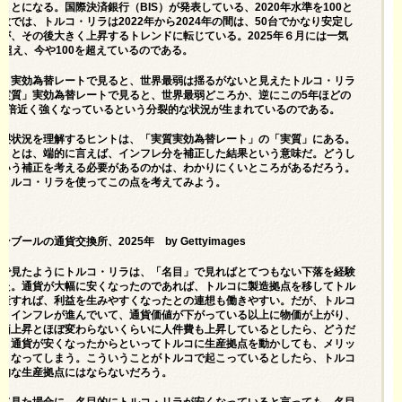
ことになる。国際決済銀行（BIS）が発表している、2020年水準を100と
数では、トルコ・リラは2022年から2024年の間は、50台でかなり安定し
が、その後大きく上昇するトレンドに転じている。2025年６月には一気
を超え、今や100を超えているのである。
目」実効為替レートで見ると、世界最弱は揺るがないと見えたトルコ・リラ
「実質」実効為替レートで見ると、世界最弱どころか、逆にこの5年ほどの
、2倍近く強くなっているという分裂的な状況が生まれているのである。
分裂状況を理解するヒントは、「実質実効為替レート」の「実質」にある。
質」とは、端的に言えば、インフレ分を補正した結果という意味だ。どうし
ういう補正を考える必要があるのかは、わかりにくいところがあるだろう。
でトルコ・リラを使ってこの点を考えてみよう。
ンブールの通貨交換所、2025年 by Gettyimages
まで見たようにトルコ・リラは、「名目」で見ればとてつもない下落を経験
きた。通貨が大幅に安くなったのであれば、トルコに製造拠点を移してトル
生産すれば、利益を生みやすくなったとの連想も働きやすい。だが、トルコ
しくインフレが進んでいて、通貨価値が下がっている以上に物価が上がり、
物価上昇とほぼ変わらないくらいに人件費も上昇しているとしたら、どうだ
か。通貨が安くなったからといってトルコに生産拠点を動かしても、メリッ
なくなってしまう。こういうことがトルコで起こっているとしたら、トルコ
力的な生産拠点にはならないだろう。