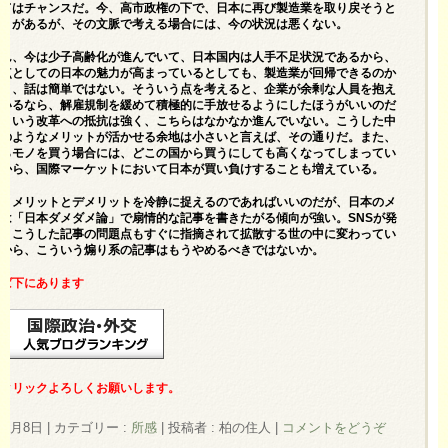
ってはチャンスだ。今、高市政権の下で、日本に再び製造業を取り戻そうと
動きがあるが、その文脈で考える場合には、今の状況は悪くない。
ろん、今は少子高齢化が進んでいて、日本国内は人手不足状況であるから、
拠点としての日本の魅力が高まっているとしても、製造業が回帰できるのか
うと、話は簡単ではない。そういう点を考えると、企業が余剰な人員を抱え
でいるなら、解雇規制を緩めて積極的に手放せるようにしたほうがいいのだ
こういう改革への抵抗は強く、こちらはなかなか進んでいない。こうした中
このようなメリットが活かせる余地は小さいと言えば、その通りだ。また、
からモノを買う場合には、どこの国から買うにしても高くなってしまってい
だから、国際マーケットにおいて日本が買い負けすることも増えている。
いうメリットとデメリットを冷静に捉えるのであればいいのだが、日本のメ
は「日本ダメダメ論」で扇情的な記事を書きたがる傾向が強い。SNSが発
て、こうした記事の問題点もすぐに指摘されて拡散する世の中に変わってい
だから、こういう煽り系の記事はもうやめるべきではないか。
れば下にあります
援クリックよろしくお願いします。
年6月8日
|
カテゴリー :
所感
|
投稿者 : 柏の住人
|
コメントをどうぞ