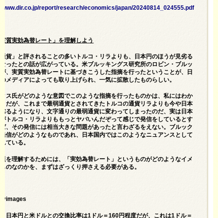
://www.dir.co.jp/report/research/economics/japan/20240814_024555.pdf
「実質実効為替レート」を理解しよう
弱通貨」と評されることの多いトルコ・リラよりも、日本円のほうが見劣る
になったとの話が広がっている。米ブルッキングス研究所のロビン・ブルッ
氏が、実質実効為替レートに基づきこうした指摘を行ったということが、日
内のメディアによっても取り上げられ、一気に拡散したものらしい。
ックス氏がどのような意図でこのような指摘を行ったものかは、私にはわか
い。だが、これまで最弱通貨とされてきたトルコの通貨リラよりも今や日本
見劣るようになり、文字通りの最弱通貨に変わってしまったのだ、実は日本
方がトルコ・リラよりももっとヤバいんだぞって感じで発信をしているとす
らば、その発信には相当大きな問題があったと言わざるをえない。ブルック
の発信がどのようなものであれ、日本国内ではこのようなニュアンスとして
られている。
問題を理解するためには、「実効為替レート」というものがどのようなイメ
のものなのかを、まずはざっくり押さえる必要がある。
ttyimages
、日本円と米ドルとの交換比率は1ドル＝160円程度だが、これは1ドル＝