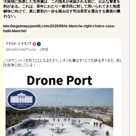
ンプ大統領に投票した支持層は、この指名が承認される前に、公正な審査を
る権利がある。これは、長年にわたり一般市民に対して用いられてきた制度
構の解体に向けて、真に最初の一歩を踏み出す司法長官を選出する最後の機
もしれない。
://www.thegatewaypundit.com/2026/06/is-blanche-right-choice-case-
t-todd-blanche/