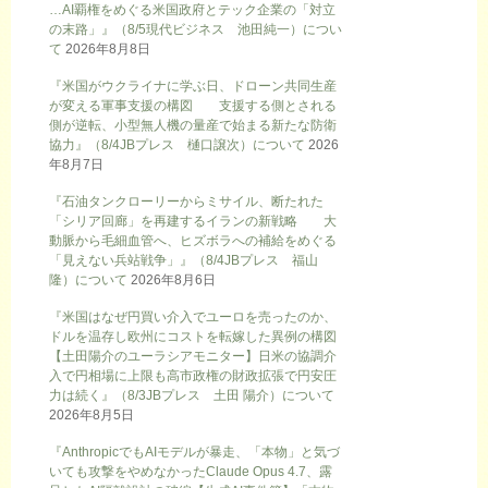
…AI覇権をめぐる米国政府とテック企業の「対立
の末路」』（8/5現代ビジネス 池田純一）につい
て
2026年8月8日
『米国がウクライナに学ぶ日、ドローン共同生産
が変える軍事支援の構図 支援する側とされる
側が逆転、小型無人機の量産で始まる新たな防衛
協力』（8/4JBプレス 樋口譲次）について
2026
年8月7日
『石油タンクローリーからミサイル、断たれた
「シリア回廊」を再建するイランの新戦略 大
動脈から毛細血管へ、ヒズボラへの補給をめぐる
「見えない兵站戦争」』（8/4JBプレス 福山
隆）について
2026年8月6日
『米国はなぜ円買い介入でユーロを売ったのか、
ドルを温存し欧州にコストを転嫁した異例の構図
【土田陽介のユーラシアモニター】日米の協調介
入で円相場に上限も高市政権の財政拡張で円安圧
力は続く』（8/3JBプレス 土田 陽介）について
2026年8月5日
『AnthropicでもAIモデルが暴走、「本物」と気づ
いても攻撃をやめなかったClaude Opus 4.7、露