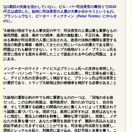
プは1期目の失敗を活かしていない。ビル・バー司法長官の裏切りで2020
挙の不正は成功した。如何に司法長官の人選が大事か分かろうというもの。
・ブランシュでなく、ピーター・ティクティン（Peter Ticktin）にやらせ
よいのに。
ンプ大統領が現在下せる人事決定の中で、司法長官の人選は最も重要なもの
る。移民問題、経済、海外での戦争、政府の無駄遣い、不正行為、選挙な
あらゆる事柄が司法長官の人選に左右される。政府の法執行機関を運営する
が、現在の制度を構築・維持してきたのと同じレベルの弁護士である限り、
らの問題はどれも解決できない。トランプ大統領がトッド・ブランシュ氏を
司法長官に指名する意向を表明したことで提起される中心的な問題は、まさ
の点にある。
派コメンテーターの
マイク・デイビスはブランシュ氏への支持を表明した
。
スティーブ・バノンの「ウォー・ルーム」
にも出演し、同じ主張を繰り返し
しかし、デイビス氏の主張を詳しく検証すると、ブランシュ氏は司法長官と
最悪の選択であり、トランプ大統領は別の候補者を検討する必要があること
かる。
ンプ大統領の選挙公約の中でも特に重要なものの一つは、「沼地の水を抜
ことだった。この公約の前提は、連邦政府が、国のためではなく、自分自
献金者、そして所属する組織との関係のために働く人々によって支配されて
という認識に基づいている。現状では、政府に反対すれば、政府はあなたを
リストに指定し、憲法上の権利を剥奪し、曖昧な罪で起訴し、投獄し、メデ
であなたの名誉を傷つけ、あなたが費用を負担できず、勝訴の見込みもほと
ない訴訟手続きに引きずり込むことができる。司法省は司法取引を強要し、
を重罪犯とレッテルを貼り、刑務所に送り込み、生計手段と名誉を奪う。こ