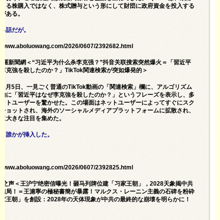
による株購入ではなく、株式贈与という形にして財団に政府資金を投入する
性がある。
ある話だが。
://www.aboluowang.com/2026/0607/2392682.html
阿波羅新聞網＜“习近平为什么杀李克强？”抖音关联搜索突然爆火＝「習近平
李克強を殺したのか？」TikTok関連検索が突如爆発的＞
6年6月5日、一見ごく普通のTikTok動画の「関連検索」欄に、アルゴリズム
動的に「習近平はなぜ李克強を殺したのか？」というフレーズを表示し、多
ネットユーザーを驚かせた。この場面はネットユーザーによってすぐにスク
ンショットされ、海外のソーシャルメディアプラットフォームに拡散され、
間に大きな注目を集めた。
嫌う誰かが挿入した。
://www.aboluowang.com/2026/0607/2392825.html
希望之声＜王沪宁绝密信曝光！砸马列牌位建「习家王朝」，2028天象揭中共
大结局！＝王滬寧の極秘書簡が暴露！マルクス・レーニン主義の石碑を粉砕
家王朝」を創設：2028年の天体現象が中共の最終的な崩壊を明らかに！