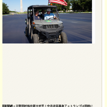
阿波羅新聞網＜川普同时掐住两大对手！中共这回真急了＝トランプは同時に