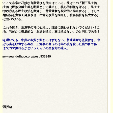
寧はここで非常に巧妙な言葉遊びを仕掛けている。彼はこの「新三民主義」
民族主義（民族分離主義を断固として禁止し、核心的利益を守る）、民主主
規律や秩序ある民主政治を実施し、普通選挙を段階的に推進する）、そして
（市場経済を力強く発展させ、民営化改革を推進し、社会福祉を拡大する）
成ると述べている。
ん、これを聞き、王滬寧の耳に心地よい理論に惑わされないでください！こ
単なる、巧妙かつ徹底的な「お湯を換え、薬は換えない」のと同じである！
言葉を囁いても、中共の本質が変わるはずもない。普通選挙も監視付き。中
国民から富を収奪する存在。王滬寧の言うのは羊の皮を被った狼の言であ
ここまでゴマ擦れるかというくらいの生き方の達人。
://www.soundofhope.org/post/933949
漣が再投稿