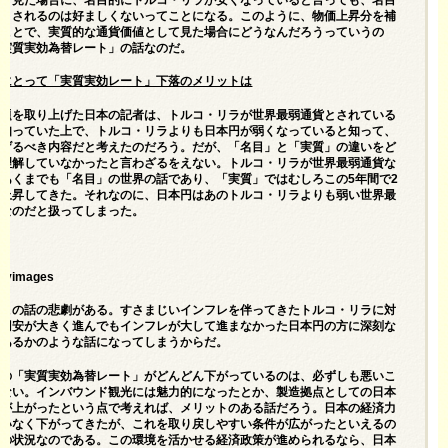
して見た場合に、名目的にトルコ・リラが安くなっていると言っても、名目
だまされるのは好ましくないってことになる。このように、物価上昇分を補
ることで、実質的な通貨価値として見た場合にどうなんだろうっていうの
「実質実効為替レート」の話なのだ。
円にとって「実質実効レート」下落のメリットは
問題を取り上げた日本の記者は、トルコ・リラが世界最弱通貨とされている
を知っていた上で、トルコ・リラよりも日本円が弱くなっていると知って、
上げるべき内容だと考えたのだろう。だが、「名目」と「実質」の違いをど
ら理解していなかったと言わざるをえない。トルコ・リラが世界最弱通貨な
あくまでも「名目」の世界の話であり、「実質」ではむしろこの5年間で2
く上昇してきた。それなのに、日本円はあのトルコ・リラよりも弱い世界最
貨なのだと扱ってしまった。
ttyimages
にこの話の悲劇がある。すさまじいインフレを伴ってきたトルコ・リラに対
、円安が大きく進んでもインフレが大して進まなかった日本円の方に深刻な
があるかのような話になってしまうからだ。
円の「実質実効為替レート」がどんどん下がっているのは、必ずしも悪いこ
はない。インバウンド観光には魅力的になったとか、製造拠点としての日本
力が上がったという点で考えれば、メリットのある話だろう。日本の経済力
違いなく下がってきたが、これを取り戻しやすい条件が広がったといえるの
今の状況なのである。この環境を活かせる経済政策が進められるなら、日本