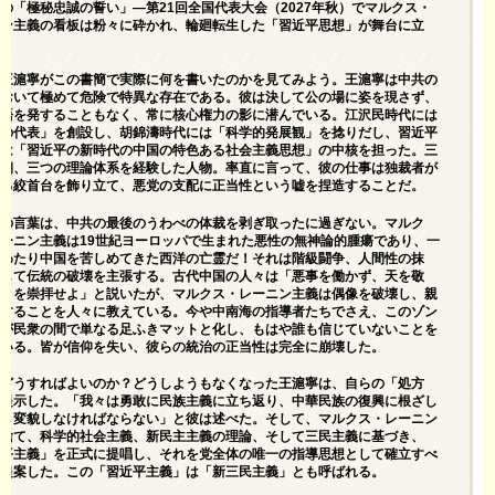
の「極秘忠誠の誓い」―第21回全国代表大会（2027年秋）でマルクス・
ニン主義の看板は粉々に砕かれ、輪廻転生した「習近平思想」が舞台に立
、王滬寧がこの書簡で実際に何を書いたのかを見てみよう。王滬寧は中共の
において極めて危険で特異な存在である。彼は決して公の場に姿を現さず、
壮語を発することもなく、常に核心権力の影に潜んでいる。江沢民時代には
つの代表」を創設し、胡錦濤時代には「科学的発展観」を捻りだし、習近平
には「習近平の新時代の中国の特色ある社会主義思想」の中核を担った。三
王朝、三つの理論体系を経験した人物。率直に言って、彼の仕事は独裁者が
する絞首台を飾り立て、悪党の支配に正当性という嘘を捏造することだ。
寧の言葉は、中共の最後のうわべの体裁を剥ぎ取ったに過ぎない。マルク
ーニン主義は19世紀ヨーロッパで生まれた悪性の無神論的腫瘍であり、一
にわたり中国を苦しめてきた西洋の亡霊だ！それは階級闘争、人間性の抹
そして伝統の破壊を主張する。古代中国の人々は「悪事を働かず、天を敬
神々を崇拝せよ」と説いたが、マルクス・レーニン主義は偶像を破壊し、親
抗することを人々に教えている。今や中南海の指導者たちでさえ、このゾン
論が民衆の間で単なる足ふきマットと化し、もはや誰も信じていないことを
ている。皆が信仰を失い、彼らの統治の正当性は完全に崩壊した。
、どうすればよいのか？どうしようもなくなった王滬寧は、自らの「処方
を提示した。「我々は勇敢に民族主義に立ち返り、中華民族の復興に根ざし
へと変貌しなければならない」と彼は述べた。そして、マルクス・レーニン
を捨て、科学的社会主義、新民主主義の理論、そして三民主義に基づき、
近平主義」を正式に提唱し、それを党全体の唯一の指導思想として確立すべ
と提案した。この「習近平主義」は「新三民主義」とも呼ばれる。