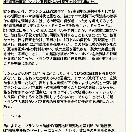
部地区連邦検事局でオバマ政権時代の検察官を10年間務めた。
佐官を務めた後、ブランシュは約10年間、NY南部地区連邦検事として勤
た。その期間はオバマ政権時代と重なる。彼はオバマ政権下の司法省の検事
た。その意味を理解するには、その時期に何が起こったかを考えてみよう。
部地区連邦検事
局はディネシュ・ドゥスーザを起訴した
。ドゥスーザは、
和党予備選に出馬していた友人に2万ドルを寄付したが、その選挙は敗北が
だった。彼は別の手段で合法的に同額を寄付することもできたはずだ。被害
いなかった。彼は捜査を受け、逮捕され、5万ドルの保釈金（容疑額を上回
で拘留され、最終的には司法取引を強要された。この起訴は彼の評判を永久
つけ、憲法修正第2条の権利を奪い、彼の生活を混乱させ、莫大な弁護士費
負担させた。不審なことに、この起訴は彼がバラク・オバマを批判する映画
開した直後に起こった。トランプ大統領は後に彼を恩赦し、訴追が政治利用
ったことを明確に認めた。
ブランシュがSDNYにいた時に起こった。そしてD’Souzaは最も有名なケ
に過ぎない。他にもあったと考えるのは妥当だ。トランプ政権下では、左派
の司法省の弁護士たちが、反対する大統領の下で働くよりも公然と一斉に辞
た。ブランシュはオバマ政権下の司法省で働くことに何の異論もなかった。
は資格を剥奪されるべき理由だ。それはバイデン大統領がルディ・ジュリア
を司法長官に任命するのとほぼ同じようなものだ。そんなことは決して起こ
い。トランプ大統領がオバマ政権の検察官を最高位に任命する理由はない。
案はある。
ルマー・ヘイル
ス氏によると、ブランシュ氏はNY南部地区連邦地方裁判所での勤務後、
の名門法律事務所のパートナーになった」という。彼はその事務所名を意