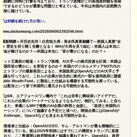
ー供給網に同時に打撃を与えており、トランプ政権がこの高強度封鎖を長期
維持できるかどうかが重要な問題だと考えている。中共は米国内の反戦勢力
間選挙に賭けている。
ンプは封鎖を続けた方が良い。
://www.aboluowang.com/2026/0606/2392546.html
阿波羅新聞網＜开历史先河！白宫组大局：美全民真要躺赚了—美国人真要“全
”＝ 歴史を切り開く先鞭となる！ WHが大局を見て組む：米国人は本当に
せず金が稼げるのか？―米国は本当に「皆が豊かになる」のか？＞
ネット王篤若の報道：トランプ政権、AI大手への株式投資を計画：米国は
「国民皆が豊かに」を実現するのか？ 米国のデジタルメディアNOTUSの
道とトランプの最新発言によると、米国政府はOpenAIなどのAI大手と予
な協議を行っており、これらの企業が自主的に株式の一部を連邦政府に譲渡
Public Wealth Fund」に類似した仕組みを構築する可能性を探っている。
収益は配当という形で米国民に還元される可能性がある。
プは6/6、エアフォースワン機内で「これは非常に興味深いアイデアだ。
民がこれらの企業のパートナーになるようなものだ。検討してみる」と自ら
。また、来週にもWHで複数のAI企業の幹部と会談し、「政府と米国民の
ナーシップ」について協議する予定だと述べた。関係企業にはOpenAIが
、Anthropic、SpaceXなども含まれる可能性がある。
な推進者と仕組み：OpenAIのCEO、サム・アルトマンが最も積極的にこ
を推進している。彼は2025年初頭にはすでにこの構想をトランプに直接
ており、ここ数週間は政府関係者と協議を重ねてきた。OpenAIは、政府