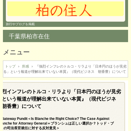
旅行やブログを掲載
千葉県柏市在住
メニュー
コ
ン
トップ
›
所感
›
『強烈インフレのトルコ・リラより「日本円のほうが見劣
る」という報道が理解出来ていない本質』（現代ビジネス 朝香豊）について
テ
ン
ツ
へ
強烈インフレのトルコ・リラより「日本円のほうが見劣
ス
」という報道が理解出来ていない本質』（現代ビジネ
キ
 朝香豊）について
ッ
プ
e Gateway Pundit＜Is Blanche the Right Choice? The Case Against
 Blanche for Attorney General＝ブランシュは正しい選択か？トッド・ブ
シュの司法長官就任に対する反対意見＞