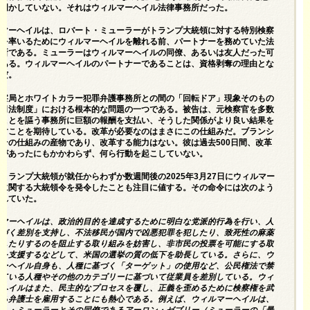
に明かしていない。
それはウィルマーヘイル法律事務所だった。
ルマーヘイルは、ロバート・ミューラーがトランプ大統領に対する特別検察
査を率いるためにウィルマーヘイルを離れる前、パートナーを務めていた法
務所である。ミューラーはウィルマーヘイルの同僚、あるいは友人だった可
もある。ウィルマーヘイルのパートナーであることは、資格剥奪の理由とな
ずだ。
検察局とホワイトカラー犯罪弁護事務所との間の「回転ドア」現象そのもの
「司法制度」における根本的な問題の一つである。被告は、元検察官を多数
ることを謳う事務所に巨額の報酬を支払い、そうした関係がより良い結果を
らすことを期待している。改革が必要なのはまさにこの仕組みだ。ブランシ
その仕組みの産物であり、改革する能力はない。彼は過去500日間、改革
会があったにもかかわらず、何ら行動を起こしていない。
、トランプ大統領が就任からわずか数週間後の
2025年3月27日にウィルマー
ルに関する大統領令を発令したこと
も注目に値する。その命令には次のよう
されていた。
ルマーヘイルは、政治的目的を達成するために明白な党派的行為を行い、人
基づく差別を支持し、不法移民が国内で凶悪犯罪を犯したり、致死性の麻薬
売したりするのを阻止する取り組みを妨害し、非市民の投票を可能にする取
みを支援するなどして、米国の選挙の質の低下を助長している。さらに、ウ
マーヘイル自身も、人種に基づく「ターゲット」の使用など、公民権法で禁
れている人種やその他のカテゴリーに基づいて従業員を差別している。ウィ
ーヘイルはまた、民主的なプロセスを覆し、正義を歪めるために検察権を武
する弁護士を雇用することにも熱心である。例えば、ウィルマーヘイルは、