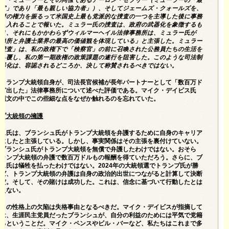
ート・ミューラーとその同僚であるアーロン・ゼブリー（ミューラーの「最
佐官」であり「最も親しい協力者」）、そしてジェームズ・クォールズを、
政府の権力を振るって米国史上最も党派的な捜査の一つを主導した後に事務
迎え入れることで報いた。ミュラー氏の捜査は、政府の武器化を象徴するも
あり、それにもかかわらずウィルマーヘイル法律事務所は、ミュラー氏が
事務所と弁護士業界の最高の価値観を体現している」と主張した。ミュラー
「捜査」は、私の政権下で「検察官」の前に召喚された公務員たちの生活を
から覆し、私の第一期政権の政策課題の遂行を阻害した。このような司法制
武器化は、容認されるどころか、決して称賛されるべきではない。
はトランプ大統領自身が、司法長官候補が長年パートナーとして「数百万ド
稼ぎ出した」法律事務所について述べた評価である。マイク・デイビス氏
推薦文の中でこの些細な点をなぜか触れるのを忘れていた。
ンプ大統領の擁護
ビス氏は、ブランシュ氏がトランプ大統領を弁護するために自身のキャリア
牲にしたと主張している。しかし、事実関係はその主張を裏付けていない。
、ブランシュ氏がトランプ大統領を無償で弁護したわけではない。おそら
トランプ大統領の弁護で数百万ドルもの報酬を得ていただろう。さらに、ブ
ュ氏は犠牲を払ったわけではない。2024年の大統領選でトランプ氏が勝
れば、トランプ大統領の弁護は自身の政治的出世につながると計算して決断
のだ。そして、その賭けは成功した。これは、信念に基づいて行動したとは
言えない。
、この性格上の欠陥は失格事由となるべきだ。マイク・デイビスが指摘して
のは、生涯民主党員だったブランシュが、自分の利益のためには平気で党籍
えるということだ。マイク・ペンスやビル・バーなど、私たちはこれまで多