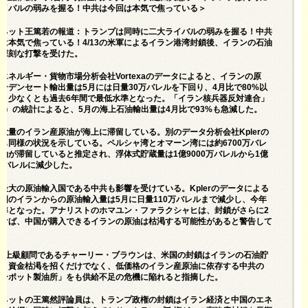
ライバルの弱みを握る！中共は今回は本気で焦っている＞
ロネット王篤若の報道：トランプは同時に二大ライバルの弱みを握る！中共
は本気で焦っている！4/13の米軍によるイラン港湾封鎖後、イランの石油
は深刻な打撃を受けた。
エネルギー・貨物市場分析会社Vortexaのデータによると、イランの原
ンデンセート輸出量は5月には日量30万バレルを下回り、4月比で80%以
少、少なくとも過去6年間で最低水準となった。「イラン核兵器反対連合」
NI）の統計によると、5月の海上石油輸出量は4月比で93%も急減した。
大量のイラン産原油が海上に滞留している。別のデータ分析会社Kplerの
も同様の状況を示している。ペルシャ湾とオマーン湾には約6700万バレ
油が滞留していると推定され、浮体式貯蔵量は1億9000万バレルから1億
0万バレルに減少した。
最大の原油輸入国である中共も影響を受けている。Kplerのデータによる
国のイランからの原油輸入量は5月に日量110万バレルまで減少し、今年
水準となった。アナリストのホマユン・ファラクシャヒは、封鎖がさらに2
続けば、中国が購入できるイランの原油は枯渇する可能性があると警告して
。
Iの上級顧問であるチャーリー・ブラウンは、米国の封鎖はイランの石油貯
剰と資金枯渇を招くだけでなく、低価格のイラン産原油に依存する中共の
ィーポット製油所」をも供給不足の危機に陥れると指摘した。
ロネットの王篤然評論員は、トランプ政権の封鎖はイラン経済と中国のエネ