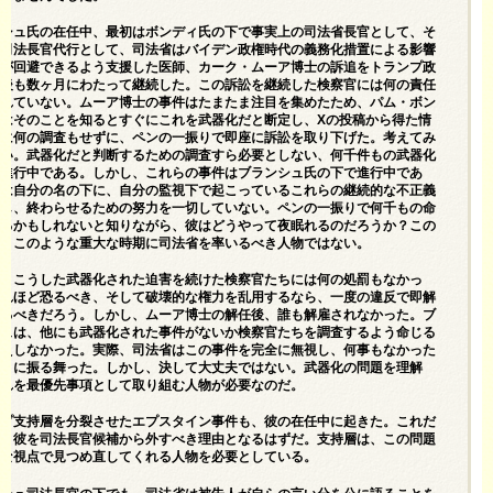
ンシュ氏の在任中、最初はボンディ氏の下で事実上の司法省長官として、そ
は司法長官代行として、
司法省は
バイデン政権時代の義務化措置による影響
者が回避できるよう支援した医師、カーク・ムーア博士の訴追をトランプ政
足後も数ヶ月にわたって継続した。この訴訟を継続した検察官には何の責任
われていない。ムーア博士の事件はたまたま注目を集めたため、パム・ボン
氏はそのことを知るとすぐにこれを武器化だと断定し、Xの投稿から得た情
外に何の調査もせずに、ペンの一振りで即座に訴訟を取り下げた。考えてみ
しい。武器化だと判断するための調査すら必要としない、何千件もの武器化
が進行中である。しかし、これらの事件はブランシュ氏の下で進行中であ
彼は自分の名の下に、自分の監視下で起こっているこれらの継続的な不正義
定し、終わらせるための努力を一切していない。ペンの一振りで何千もの命
えるかもしれないと知りながら、彼はどうやって夜眠れるのだろうか？この
は、このような重大な時期に司法省を率いるべき人物ではない。
に、こうした武器化された迫害を続けた検察官たちには何の処罰もなかっ
これほど恐るべき、そして破壊的な権力を乱用するなら、一度の違反で即解
れるべきだろう。しかし、ムーア博士の解任後、誰も解雇されなかった。ブ
シュは、他にも武器化された事件がないか検察官たちを調査するよう命じる
さえしなかった。実際、司法省はこの事件を完全に無視し、何事もなかった
ように振る舞った。しかし、決して大丈夫ではない。武器化の問題を理解
それを最優先事項として取り組む人物が必要なのだ。
ンプ支持層を分裂させたエプスタイン事件も、彼の在任中に起きた。これだ
も、彼を司法長官候補から外すべき理由となるはずだ。支持層は、この問題
たな視点で見つめ直してくれる人物を必要としている。