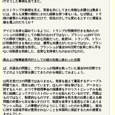
人物でそうした事例を見てきた。
にわたりトランプ大統領を支え、苦楽を共にしてきた有能な弁護士は数多く
。中には、自らも攻撃の標的にされた経験を持つ者もいる。なぜ彼は、トラ
大統領の被害から利益を得ただけで、状況が少しでも変わるとすぐに寝返る
な人物を選ぶのだろうか？
に、デイビス自身も認めているように、トランプが刑務所行きを免れたの
ランシュの法律家としての能力のおかげではない。ブランシュはNYでの
全ての罪状で敗訴した。完全な完敗だった。政府34、トランプ0。トラン
統領が刑務所行きを免れたのは、優秀な弁護士がいたからではない。ブラン
生み出した法制度を拒否し、ブランシュが過去500日間で改革に何ら手を
ていない法制度を拒絶した、忠実な支持者たちのおかげなのだ。
事総長および検事総長代行としての彼の失敗に終わった任期
えば、兵器化の問題と、ブランシュが指揮を執っていた過去500日間でそ
対してどのような対策を講じてきたのかを検証してみましょう。
闘争は民主党だけの問題ではありません。党派を超えて蔓延するディープス
トの問題であり、現在も続いています。ほんの一例を挙げると、
データセン
に反対する人々が、かつて
学校理事会の保護者をテロリストとレッテルを貼
のと同じ組織によってテロリストのレッテルを貼られているのです
。問題は
的なものではなく、制度的なものです。法廷
闘争を民主党の仕業と捉える候
は、問題の本質から目を逸らすだけで、制度を改革する意思など全くありま
。ブランシュ氏は、この事態がどのようにして起こったのかを調査し、政治
対者に対する訴追手段が悪用されないことを米国民に保証するための措置を
講じませんでした。