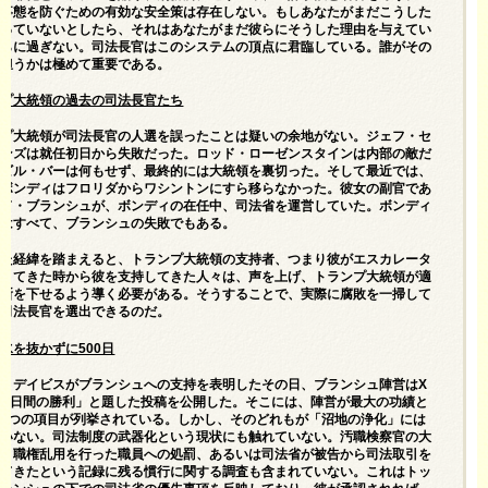
た事態を防ぐための有効な安全策は存在しない。もしあなたがまだこうした
遭っていないとしたら、それはあなたがまだ彼らにそうした理由を与えてい
からに過ぎない。司法長官はこのシステムの頂点に君臨している。誰がその
を担うかは極めて重要である。
ンプ大統領の過去の司法長官たち
ンプ大統領が司法長官の人選を誤ったことは疑いの余地がない。ジェフ・セ
ョンズは就任初日から失敗だった。ロッド・ローゼンスタインは内部の敵だ
。ビル・バーは何もせず、最終的には大統領を裏切った。そして最近では、
・ボンディはフロリダからワシントンにすら移らなかった。彼女の副官であ
ッド・ブランシュが、ボンディの在任中、司法省を運営していた。ボンディ
敗はすべて、ブランシュの失敗でもある。
した経緯を踏まえると、トランプ大統領の支持者、つまり彼がエスカレータ
降りてきた時から彼を支持してきた人々は、声を上げ、トランプ大統領が適
決断を下せるよう導く必要がある。そうすることで、実際に腐敗を一掃して
る司法長官を選出できるのだ。
水を抜かずに500日
ク・デイビスがブランシュへの支持を表明したその日、ブランシュ陣営はX
00日間の勝利」
と題した投稿を公開した。そこには、陣営が最大の功績と
る9つの項目が列挙されている。しかし、そのどれもが「沼地の浄化」には
ていない。司法制度の武器化という現状にも触れていない。汚職検察官の大
雇、職権乱用を行った職員への処罰、あるいは司法省が被告から司法取引を
してきたという記録に残る慣行に関する調査も含まれていない。これはトッ