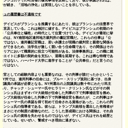
ブランシュの下での司法省の優先事項を反映しており、彼が承認されれば、
維持が続き、「沼地の浄化」は実現しないことを示している。
ンシュの履歴書は不適格です
ク・デイビスがブランシュを推薦する
にあたり、彼はブランシュの法曹界で
歴に言及している。これは検討に値する。デイビスはブランシュの初期のキ
アを「公共奉仕と犠牲」の時代として位置づけている。デイビスが最初に挙
るのは、NY南部地区連邦地方裁判所の書記官職だ。これらの仕事は「公
仕」ではない。
連邦書記官職は、
若い弁護士が現職の裁判官と親密な関係を
ことができるため、法学生が激しく競い合う任命職であり、その関係はその
キャリアにおいて職業的に役立つ可能性がある。法律事務所は、この職に就
ソシエイトに多額の契約金を支払い、退職を延期する。これは稀な特権であ
犠牲ではない。ハーバード大学に進学することが「公共奉仕」だと言うのと
変わりはない。
補佐官としての経験内容よりも重要なのは、その判事が誰だったかというこ
NY州では、連邦判事の任命には、
ブルー・スリップ規則に基づき、出身
上院議員の承認が必要となる。
NY州選出の上院議員は数十年にわたり民主
であり、チャック・シューマー氏やヒラリー・クリントン氏などがその例
ブランシュ氏はまずオバマ大統領が任命した判事の下で判事補佐官を務め、
トランプ大統領が任命した判事の下で判事補佐官を務めたが、この判事はチ
ク・シューマー氏の承認を得て初めて任命される資格があった。これらの判
ブランシュ氏の指導者である。彼らは、トランプ大統領を選出した有権者が
したまさにその制度の産物なのだ。こうした形成期における関係は、それ自
ブランシュ氏の資格を失わせるものではないが、デイビス氏はそれを経歴と
提示している。せいぜい、警戒すべき理由に過ぎない。