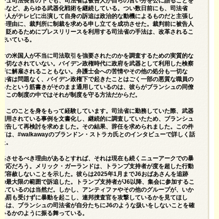
ンシュ司法長官の下でも、司法省は被告人が自らの言い分を公に語ることを
するなど、あらゆる武器化戦術を継続している。
つい数日前にも、司法省
被告人がテレビに出演して自身の訴追は政治的な動機によるものだと主張し
とを理由に、裁判所に制裁を求める申し立てを成功させた。
裁判前に被告人
然と貶めるためにプレスリリースを利用する司法省の手法は、改革されるこ
く続いている。
だけの米国人が不当に司法取引を強要されたのかを調査するための実質的な
は一切なされていない。バイデン政権時代に政府を武器として利用した検察
一斉に解雇されることもない。弁護士会への苦情やその他の処分も一切な
司法省は問題なく、バイデン政権下で起きたことはごく一部の悪質な職員の
だったという筋書きがそのまま通用しているのは、彼らがブランシュの同僚
り、この制度の中ではそれが制度を守る方法だからだ。
身、このことを身をもって経験しています。司法省に勤務していた際、武器
て利用されている事例を文書化し、継続的に調査していたため、ブランシュ
に報告して再検討を求めました。その結果、辞任を求められました。
この件
ては、#walkawayのブランドン・ストラカ氏とのインタビューで詳しく話
した。
失格させるべき理由があるとすれば、それは現在も続くニューアークでの暴
の対応だろう。メリック・ガーランドは、トランプ支持者が度を超した行動
ば容赦しないことを示した。彼らは2025年1月までJ6おばあさんを追跡
の最大限の範囲で訴追した。トランプ支持者がJ6以降、集会に参加するこ
恐れているのは当然だ。しかし、アンティファやその他のグループが、いか
の処罰も受けずに暴動を起こし、連邦捜査官を攻撃しているかを見てほし
らは、ブランシュの司法省が自分たちにJ6のような扱いをしないことを確
ているかのように振る舞っている。