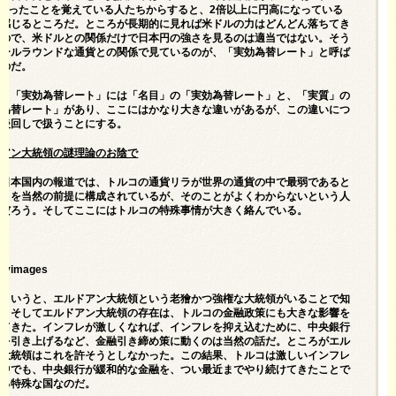
円だったことを覚えている人たちからすると、2倍以上に円高になっている
に感じるところだ。ところが長期的に見れば米ドルの力はどんどん落ちてき
るので、米ドルとの関係だけで日本円の強さを見るのは適当ではない。そう
オールラウンドな通貨との関係で見ているのが、「実効為替レート」と呼ば
ものだ。
し、「実効為替レート」には「名目」の「実効為替レート」と、「実質」の
効為替レート」があり、ここにはかなり大きな違いがあるが、この違いにつ
は後回しで扱うことにする。
ドアン大統領の謎理論のお陰で
、日本国内の報道では、トルコの通貨リラが世界の通貨の中で最弱であると
ことを当然の前提に構成されているが、そのことがよくわからないという人
いだろう。そしてここにはトルコの特殊事情が大きく絡んでいる。
ttyimages
コというと、エルドアン大統領という老獪かつ強権な大統領がいることで知
る。そしてエルドアン大統領の存在は、トルコの金融政策にも大きな影響を
してきた。インフレが激しくなれば、インフレを抑え込むために、中央銀行
利を引き上げるなど、金融引き締め策に動くのは当然の話だ。ところがエル
ン大統領はこれを許そうとしなかった。この結果、トルコは激しいインフレ
く中でも、中央銀行が緩和的な金融を、つい最近までやり続けてきたことで
れる特殊な国なのだ。