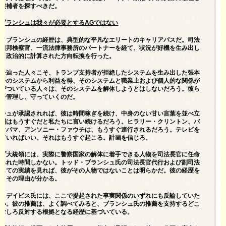
た候補者を探すべきだ。
ブランシュは我々が必要とするAGではない
ド・ブランシュの経歴は、典型的な平凡なエリートのキャリアパスだ。司法
、連邦検察官、一流法律事務所のパートナーを経て、状況が好機を生み出し
に、政治的に計算された方向転換を行った。
道を辿った人々こそ、トランプ支持者が拒絶したシステムを生み出した張本
。そのシステムから利益を得、そのシステムと職業上および個人的な関係が
結びついている人々は、そのシステムを解体しようとはしないだろう。彼ら
れを管理し、守っていくのだ。
ンシュが承認されれば、彼は時間稼ぎを続け、中身のない甘い言葉を並べ立
審判はもうすぐだと私たちに言い続けるだろう。ヒラリー・クリントン、バ
・オバマ、アンソニー・ファウチは、もうすぐ連行されるだろう。テレビを
けていればいい。それはもうすぐ起こる。計画を信じろ。
ンプ大統領には、実際に警察国家の解体に着手できる人物を司法長官に任命
限られた時間しかない。トッド・ブランシュ氏の司法長官代行および副司法
としての実績を見れば、彼がその人物ではないことは明らかだ。彼の経歴を
ば、その理由が分かる。
ク・デイビス氏には、ここで提起された事実関係のいずれにも反論していた
たい。
彼の推薦は
、よく調べてみると、ブランシュ氏の推薦を支持するどこ
、むしろ反対する根拠となる経歴に基づいている。