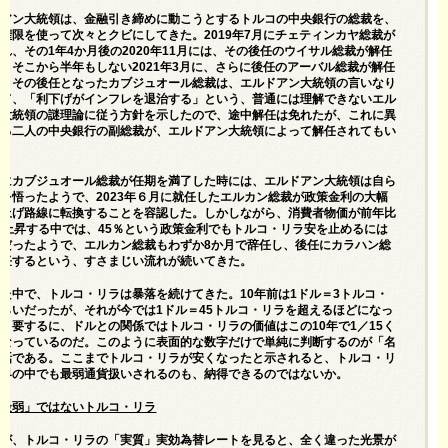
ドアン大統領は、金融引き締めに動こうとするトルコの中央銀行の総裁を、
権限を使って次々とクビにしてきた。2019年7月にチェティンカヤ総裁が
れ、その1年4か月後の2020年11月には、その後任のウイサル総裁が解任
。そこから半年もしない2021年3月に、さらに後任のアーバル総裁が解任
た。その後任となったカブジュオール総裁は、エルドアン大統領の言いなり
って、「利下げがインフレを退治する」という、普通には理解できないエル
ン大統領の謎理論に従う方針を示したので、途中解任は免れたが、これに異
える二人の中央銀行の副総裁が、エルドアン大統領によって解任されてもい
がにカブジュオール総裁が任期を満了した時には、エルドアン大統領は自ら
を悟ったようで、2023年６月に就任したエルカン総裁が政策金利の大幅
き上げ路線に転換することを容認した。しかしながら、消費者物価が前年比
も上昇する中では、45％という政策金利でもトルコ・リラ安を止めるには
分だったようで、エルカン総裁もわずか8か月で辞任し、後任にカラハン総
就任するという、すさまじい流れが続いてきた。
た中で、トルコ・リラは暴落を続けてきた。10年前は1ドル＝3トルコ・
らいだったが、それが今では1ドル＝45トルコ・リラを超えるほどになっ
。要するに、ドルとの関係ではトルコ・リラの価値はこの10年で1／15く
になっているのだ。このように表面的な数字だけで単純に判断するのが「名
の話である。ここまでトルコ・リラが安くなったと示されると、トルコ・リ
世界の中でも最弱通貨扱いされるのも、納得できるのではないか。
界最弱」ではないトルコ・リラ
ろが、トルコ・リラの「実質」実効為替レートを見ると、全く違った光景が