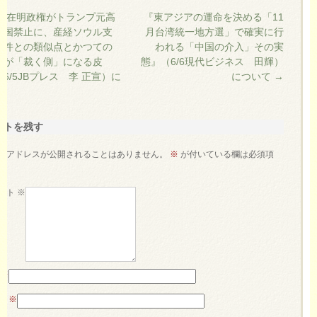
李在明政権がトランプ元高
『東アジアの運命を決める「11
出国禁止に、産経ソウル支
月台湾統一地方選」で確実に行
事件との類似点とかつての
われる「中国の介入」その実
者が「裁く側」になる皮
態』（6/6現代ビジネス 田輝）
6/5JBプレス 李 正宣）に
について
→
て
ントを残す
ルアドレスが公開されることはありません。
※
が付いている欄は必須項
す
ント
※
前
※
ル
※