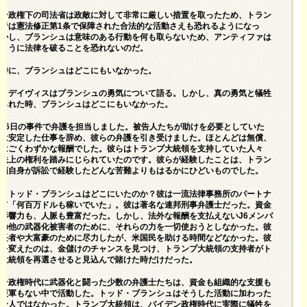
デン政権下の司法省は政敵に対して非常に厳しい措置を取ったため、トラン
持者は憲法修正第1条で保障された合法的な活動さえも恐れるようになっ
しかし、ブランシュは意味のある行動を何も取らないため、アンティファは
のように法律を破ることを恐れないのだ。
な時に、ブランシュはどこにもいなかった。
ク・デイヴィスはブランシュの勇気について語る。しかし、真の勇気と犠牲
められた時、ブランシュはどこにもいなかった。
月6日の事件で弁護を担当しました。被告人たちが助けを必要としていた
私は安定した仕事を辞め、彼らの弁護を引き受けました。ほとんどは無償、
くはごくわずかな報酬でした。彼らはトランプ大統領を支持していた人々
憲法上の権利を踏みにじられていたのです。彼らが経験したことは、トラン
統領自身が訴訟で経験したどんな苦難よりもはるかにひどいものでした。
間、トッド・ブランシュはどこにいたのか？彼は一流法律事務所のパートナ
して
「何百万ドルも稼いでいた」
。彼は著名な連邦刑事弁護士だった。資金
影響力も、人脈も豊富だった。しかし、法外な報酬を支払えないJ6メンバ
その他の武器化被害者のために、それらの力を一切使おうとしなかった。彼
万長者や大富豪のために尽力したが、米国民を助ける時間などなかった。彼
営を変えたのは、金儲けのチャンスを見つけ、トランプ大統領の支持者がト
プ大統領を再選させると見込んで賭けた時だけだった。
デン政権時代に武器化と闘った少数の弁護士たちは、資金も組織的な支援も
も援軍もない中で活動した。トッド・ブランシュはそうした活動に加わった
の一人ではなかった。トランプ大統領は、バイデン政権時代に実際に犠牲を