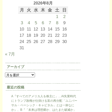
2026年8月
月
火
水
木
金
土
日
1
2
3
4
5
6
7
8
9
10
11
12
13
14
15
16
17
18
19
20
21
22
23
24
25
26
27
28
29
30
31
« 7月
アーカイブ
最近の投稿
A『すべてのアメリカ人を株主に」…AI失業時代
にトランプ政権が仕掛ける富の再分配「ユニバー
サル・ベーシック・キャピタル」とは一体なに
か』、B『「未来は理想郷か、はたまた破滅か」