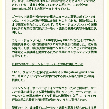
た。彼は、Scytlと呼ばれるこの会社はもともとスペインで登記
されており、破産を申請していたと説明した。この会社は
Dominionに関する内部データを持っている。
ゴーモット議員が投げかけた重大ニュースの重要なポイントの1
つは、ドイツの米軍が突撃に参加したことである。国防省はこれ
まで態度を明らかにしておらず、ラリー・ジョンソンという国際
的なテロ対策の専門家がゴーモット議員の暴露の内容を迅速に説
明した。
ラリー・ジョンソンは、1980年代から1990年代にかけてCIAの
諜報員を務め、後に国務省のテロ対策事務所に勤務した。政府機
関を去った後、彼は政府に諜報コンサルティングとテロ対策戦略
の策定と人事訓練を提供するために民間のコンサルティング機関
を設立した。
以前のCIAエージェント：サーバーはCIAに属している
11/16、ジョンソンは保守派WebサイトThegatewaypudit.com
で、米軍によるScytlへの突撃に関する個人が得た情報と分析を
提供した。
ジョンソンは、サーバーがドイツで見つかったのと同時に、サー
バー自体の確保よりも重大情報を明らかにした。サーバーは、ヨ
ーロッパの米軍本部がドイツ駐留CIA機関から入手し、すべての
行動は現CIA長官とFBI長官が知らないうちに実行された。
記事の中で、彼は最初にゴーモット議員が黒幕を明らかにする勇