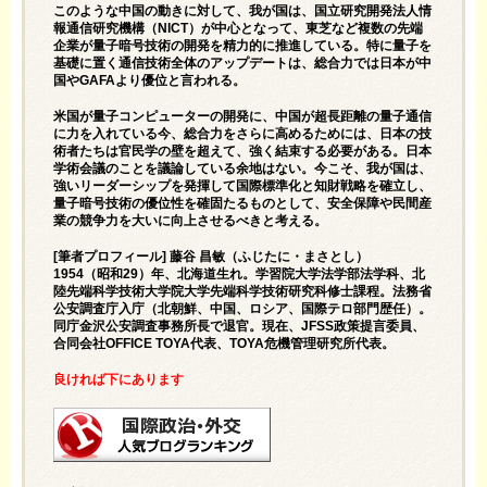
このような中国の動きに対して、我が国は、国立研究開発法人情
報通信研究機構（NICT）が中心となって、東芝など複数の先端
企業が量子暗号技術の開発を精力的に推進している。特に量子を
基礎に置く通信技術全体のアップデートは、総合力では日本が中
国やGAFAより優位と言われる。
米国が量子コンピューターの開発に、中国が超長距離の量子通信
に力を入れている今、総合力をさらに高めるためには、日本の技
術者たちは官民学の壁を超えて、強く結束する必要がある。日本
学術会議のことを議論している余地はない。今こそ、我が国は、
強いリーダーシップを発揮して国際標準化と知財戦略を確立し、
量子暗号技術の優位性を確固たるものとして、安全保障や民間産
業の競争力を大いに向上させるべきと考える。
[筆者プロフィール] 藤谷 昌敏（ふじたに・まさとし）
1954（昭和29）年、北海道生れ。学習院大学法学部法学科、北
陸先端科学技術大学院大学先端科学技術研究科修士課程。法務省
公安調査庁入庁（北朝鮮、中国、ロシア、国際テロ部門歴任）。
同庁金沢公安調査事務所長で退官。現在、JFSS政策提言委員、
合同会社OFFICE TOYA代表、TOYA危機管理研究所代表。
良ければ下にあります