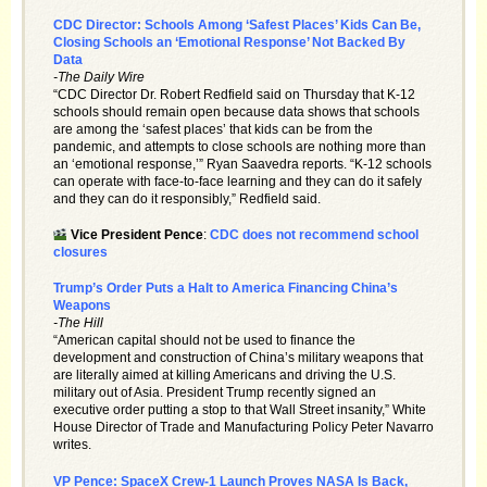
CDC Director: Schools Among ‘Safest Places’ Kids Can Be,
Closing Schools an ‘Emotional Response’ Not Backed By
Data
-The Daily Wire
“CDC Director Dr. Robert Redfield said on Thursday that K-12
schools should remain open because data shows that schools
are among the ‘safest places’ that kids can be from the
pandemic, and attempts to close schools are nothing more than
an ‘emotional response,’” Ryan Saavedra reports. “K-12 schools
can operate with face-to-face learning and they can do it safely
and they can do it responsibly,” Redfield said.
Vice President Pence
:
CDC does not recommend school
closures
Trump’s Order Puts a Halt to America Financing China’s
Weapons
-The Hill
“American capital should not be used to finance the
development and construction of China’s military weapons that
are literally aimed at killing Americans and driving the U.S.
military out of Asia. President Trump recently signed an
executive order putting a stop to that Wall Street insanity,” White
House Director of Trade and Manufacturing Policy Peter Navarro
writes.
VP Pence: SpaceX Crew-1 Launch Proves NASA Is Back,