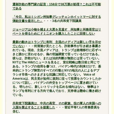
選挙詐欺の専門家の証言：158分で38万票が処理？これは不可能
である
「今日、私はミシガン州知事グレッチェンホイットマーに対する
弾劾文書を提示した」
・・・3名の共和党下院議員
ジョージアは小物を捕まえ大悪を見逃す 州知事と州務長官はリ
ベートを得るためにドミニオンを購入したことに回答しない
最新の動きはトランプに有利 主流のメディアは新しい手を示せ
ていない
・・・何清漣が見たところ、詐欺事件が引き続き暴露さ
れている。現在、主流メディアは、トランプは政権移行に応ずべ
きと誰かに言わせるか、偽の世論調査で言っているだけである。
彼らは、詐欺がない、または法的判断が無効とは言っていない。
NYTとThe Hillのニュースを見ると、宣伝戦略は数日前と同じで
ある。トランプの信用を傷つけ、バイデン時代の到来だけで、基
本的にトランプ陣営のすべての行動とNYの地元の人によるデブ
ラシオ市長へのさまざまな抗議に対応していない。 Voice of
Americaは、民主党が如何に規則に従って投票をカウントしたか
について話し、バイデンの外交をトップページに置き続けてい
る。 明らかに、新しいトリックを広める傾向はない。 物事はト
ランプを有利にする方向で進んでおり、支持者は懸命に働き続け
ている。
共和党下院議員は、中共の高官、その家族、役の軍人の米国への
入国を禁止することを提案した
・・・習近平等7人の常務委員を
含む。