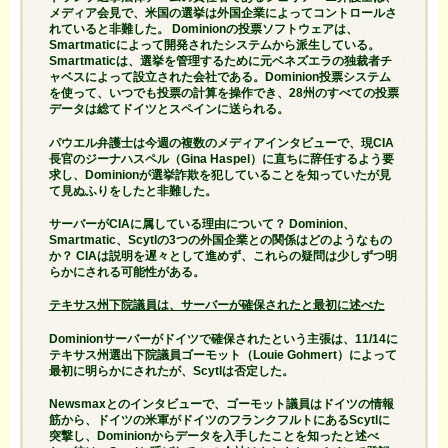
メディア会見で、米国の選挙は外国企業によってコントロールさ
れていると非難した。 Dominionの投票ソフトウェアは、
Smartmaticによって開発されたシステムから派生している。
Smartmaticは、選挙を管理するために元ベネズエラの独裁者チ
ャベスによって設立された会社である。Dominion投票システム
を使って、いつでも投票の計算を操作でき、28州のすべての投票
データは総てドイツとスペインに送られる。
パウエル弁護士は今週の複数のメディアインタビューで、現CIA
長官のジーナハスペル（Gina Haspel）に直ちに辞任するよう要
求し、Dominionが選挙詐欺を犯していることを知っていたが見
て見ぬふりをしたと非難した。
サーバーがCIAに属している理由について？ Dominion、
Smartmatic、Scytlの3つの外国企業との関係はどのようなもの
か？ CIAは説明を遅々として進めず、これらの疑問は少しずつ明
らかにされる可能性がある。
テキサス州下院議員は、サーバーが確保されたと最初に述べた
Dominionサーバーがドイツで確保されたという主張は、11/14に
テキサス州選出下院議員ゴーモット（Louie Gohmert）によって
最初に明らかにされたが、Scytlは否定した。
Newsmaxとのインタビューで、ゴーモット議員はドイツの情報
筋から、ドイツの米軍がドイツのフランクフルトにあるScytlに
突撃し、Dominionからデータを入手したことを知ったと述べ