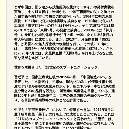
まず中国は、旧ソ連から技術提供を受けてミサイルや発射実験を
実施し、中ソ対立後は、米国から「中国宇宙開発の父」と称され
た銭学森を呼び寄せて独自の開発を行った。1964年に初の原爆
実験、1967年には初の水爆実験を成功させ、1970年には初の人
工衛星「東方紅1号」の打ち上げを行った。そして1971年には初
のICBMである「東風5号」の発射に成功し、2003年には「神舟5
号」に乗船した楊利偉飛行士が旧ソ連、米国に次ぐ世界3番目の
有人宇宙飛行に成功した。また、2013年、月面探査機「嫦娥3
号」が月面への無人探査機の軟着陸を行い、その後2019年に
は、「嫦娥4号」が人類初の月の裏側への着陸に成功した。さら
に2020年7月には、火星探査機「天間1号」を打ち上げるなど急
速な発展を遂げている。
世界を震撼させた「21世紀のスプートニク・ショック」
習近平は、国家主席就任後の2015年5月、「中国製造2025」を
発表した。この計画は、半導体、5Gなどの次世代情報技術や高
度なデジタル制御の産業用ロボット、新エネルギー車など10の重
点分野と23の品目を設定し、製造業の高度化を目指している。建
国100年を迎える2049年に「世界の製造強国の先頭グループ入
り」を目指す長期戦略の根幹となる計画である。
中でも「宇宙開発技術」において、特筆すべきは、2016年8月に
量子暗号衛星「墨子」の打ち上げに成功したことである。これは
「21世紀のスプートニク・ショック」と言われた。「墨子」は、
量子通信を可能にする基礎技術の試験と開発のために打ち上げら
れたもので、米国ですら到達していない領域である。