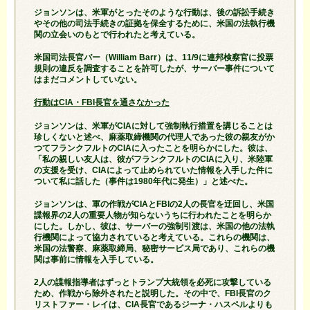
ジョンソンは、米軍がとったそのような行動は、後の訴訟手続き
やその他の司法手続きの証拠を保全するために、米国の法執行機
関の立会いのもとで行われたと考えている。
米国司法長官バー（William Barr）は、11/9に連邦検察官に投票
規則の違反を調査することを許可したが、サーバー事件について
はまだコメントしていない。
行動はCIA・FBI長官を通さなかった
ジョンソンは、米軍がCIAに対して強制執行措置を講じることは
珍しくないと述べ、麻薬取締機関の代理人であった彼の親友がか
つてフランクフルトのCIAに入ったことを明らかにした。彼は、
「私の親しい友人は、彼がフランクフルトのCIAに入り、米陸軍
の支援を受け、CIAによって止められていた情報を入手した件に
ついて私に話した（事件は1980年代に発生）」と述べた。
ジョンソンは、軍の作戦がCIAとFBIの2人の長官を迂回し、米国
諜報界の2人の重要人物が知らないうちに行われたことを明らか
にした。しかし、彼は、サーバーの強制引渡は、米国の他の法執
行機関によって協力されていると考えている。これらの機関は、
米国の法警察、麻薬取締局、秘密サービス局であり、これらの機
関は事前に情報を入手している。
2人の諜報指導者はずっとトランプ大統領を必死に攻撃している
ため、作戦から除外されたと説明した。その中で、FBI長官のク
リストファー・レイは、CIA長官であるジーナ・ハスペルよりも