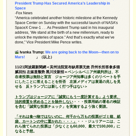
President Trump Has Secured America’s Leadership in
Space
-Fox News
“America celebrated another historic milestone at the Kennedy
Space Center on Sunday with the successful launch of NASA’s
SpaceX Crew-1 . . . As President Trump said in his inaugural
address, ‘We stand at the birth of a new millennium, ready to
unlock the mysteries of space.” And that’s exactly what we’ve
done,” Vice President Mike Pence writes.
Ivanka Trump:
We are going back to the Moon—then on to
Mars!
」（以上）
11/21阿波羅新聞網＜宾州法院宣布缺席票无效 乔州长拒答拿多猫
腻回扣 左媒显颓势 黑川没新招＝
ペンシルベニア州裁判所は、不
在者投票は無効と宣言 ジョージア州知事は多くのリベートを手
にしたことに答えることを拒否 左派メディアは衰退の兆しを見
せる 反トランプには新しく打つ手はない＞
トランプはジョージアに「誠実にもう一度計算する」よう要求、
法的措置を求めることを除外しない
・・・投票用紙の署名の検証
を含む「誠実な投票チェック」を実施するよう強く要請。
「それは食べ物ではないのに、何千から万もの投票がゴミ箱、紙
袋、カートンの中に置かれた・・・」
・・・ジュリアーニは、こ
れら捨てられた投票は「少なくとも60,000、最大で100,000」に
なると予想。