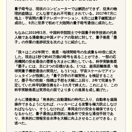
量子暗号は、現状のコンピューターでは解読ができず、従来の物
理的盗聴は、どんな形であれ不可能とされている。2017年7月に
地上・宇宙間の量子テレポーテーション、8月には量子鍵配送が
成功し、9月に世界で初めて大陸間の量子暗号通信に成功した。
ちなみに2019年3月、中国科学院院士で中国量子科学技術の代表
人物である潘建偉は中国メディアの取材に対して、量子衛星「墨
子」の作業の進捗状況を次のように紹介した。
「我々はこの2年間で、衛星・地球間暗号の生成量を40倍に拡大
した。現在は1秒で約40万個の暗号を送ることができ、一部の応
用機関の安全通信の需要を大まかに満たしている。科学実験衛星
『墨子』には、主に2つの目標がある。1つは、超長距離衛星・地
球間量子機密通信の実現だ。もう1つは、宇宙スケールでアイン
シュタインが指摘した『量子力学の不確実性』を検証すること
だ。墨子号の性能・指標は予想を大幅に上回り、2年で完遂を予
定していた科学試験任務を2～3カ月で終えた。これにより、この
科学実験衛星は実用化の面でより多くの進展を成し遂げた」
さらに潘建偉は「将来的に自動運転の時代に入り、自動車を遠隔
操作できるようになれば、ハッカーによる攻撃を極力防止しなけ
ればならない。そうしなければ、車両走行の安全を確保できなく
なるからだ。量子通信は原理的に無条件で安全な通信手段であ
り、将来的に情報安全水準を大幅に向上させることができる」と
述べた。