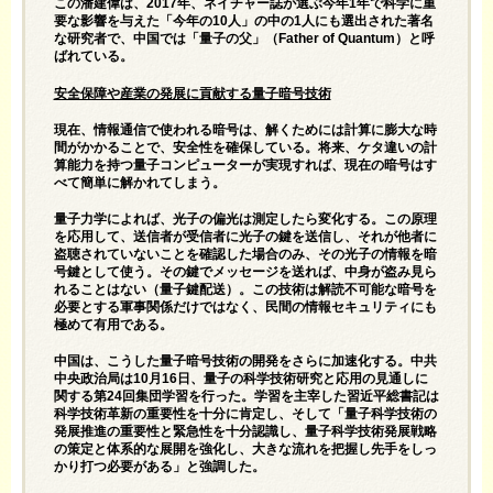
この潘建偉は、2017年、ネイチャー誌が選ぶ今年1年で科学に重
要な影響を与えた「今年の10人」の中の1人にも選出された著名
な研究者で、中国では「量子の父」（Father of Quantum）と呼
ばれている。
安全保障や産業の発展に貢献する量子暗号技術
現在、情報通信で使われる暗号は、解くためには計算に膨大な時
間がかかることで、安全性を確保している。将来、ケタ違いの計
算能力を持つ量子コンピューターが実現すれば、現在の暗号はす
べて簡単に解かれてしまう。
量子力学によれば、光子の偏光は測定したら変化する。この原理
を応用して、送信者が受信者に光子の鍵を送信し、それが他者に
盗聴されていないことを確認した場合のみ、その光子の情報を暗
号鍵として使う。その鍵でメッセージを送れば、中身が盗み見ら
れることはない（量子鍵配送）。この技術は解読不可能な暗号を
必要とする軍事関係だけではなく、民間の情報セキュリティにも
極めて有用である。
中国は、こうした量子暗号技術の開発をさらに加速化する。中共
中央政治局は10月16日、量子の科学技術研究と応用の見通しに
関する第24回集団学習を行った。学習を主宰した習近平総書記は
科学技術革新の重要性を十分に肯定し、そして「量子科学技術の
発展推進の重要性と緊急性を十分認識し、量子科学技術発展戦略
の策定と体系的な展開を強化し、大きな流れを把握し先手をしっ
かり打つ必要がある」と強調した。