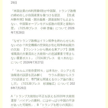
29日
『米国企業のAI利用量6割が中国製、トランプ政権
の締め出しが自国産業を傷つける逆説 【生成
AI事件簿】制裁・開示義務・調達規制でも止まら
ない、中国製オープンモデル拡散の現実と規制の
壁』（7/25JBプレス 小林 啓倫）について
2026
年7月28日
『なぜトランプ政権はイラン戦争を終わらせられ
ないのか？外交機構の空洞化が生む戦争終結能力
の欠如 【ワシントンから眺める東アジア】国務
省職員の大量流出と大統領への忠誠審査で埋まら
ない重要ポスト』（7/24JBプレス 佐々木れな）
について
2026年7月27日
『「ホルムズ依存度95％」は本当か、ロシアと石
油報道の誤謬を読み解く ウラル原油からスラ
ブの語源まで、専門家も間違えるロシア論の落と
し穴』（7/23JBプレス 杉浦敏広）について
202
6年7月26日
A『トランプ大統領が不正を訴える2020年大統領
選挙「バイデンの勝利」にはやっぱり中国の干渉
があった可能性』、B『トランプを怒りの演説に