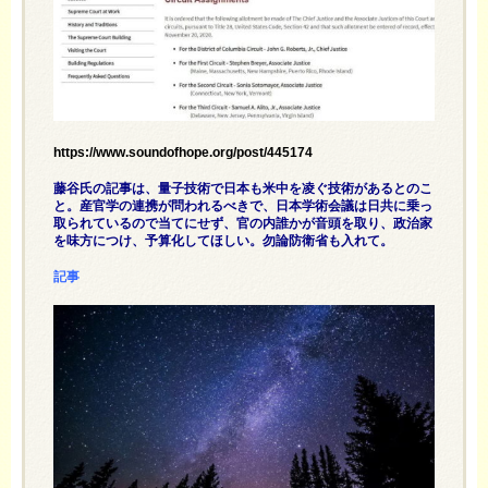
https://www.soundofhope.org/post/445174
藤谷氏の記事は、量子技術で日本も米中を凌ぐ技術があるとのこ
と。産官学の連携が問われるべきで、日本学術会議は日共に乗っ
取られているので当てにせず、官の内誰かが音頭を取り、政治家
を味方につけ、予算化してほしい。勿論防衛省も入れて。
記事