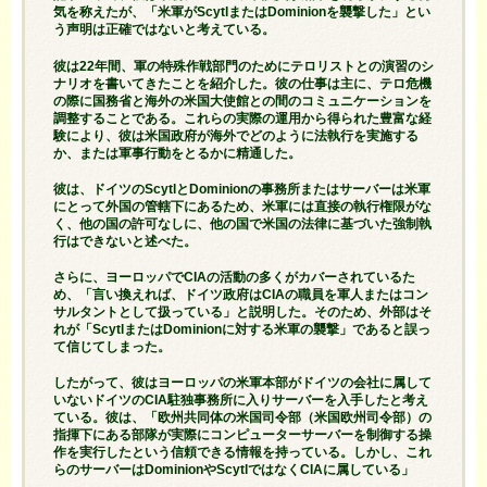
気を称えたが、「米軍がScytlまたはDominionを襲撃した」とい
う声明は正確ではないと考えている。
彼は22年間、軍の特殊作戦部門のためにテロリストとの演習のシ
ナリオを書いてきたことを紹介した。彼の仕事は主に、テロ危機
の際に国務省と海外の米国大使館との間のコミュニケーションを
調整することである。これらの実際の運用から得られた豊富な経
験により、彼は米国政府が海外でどのように法執行を実施する
か、または軍事行動をとるかに精通した。
彼は、ドイツのScytlとDominionの事務所またはサーバーは米軍
にとって外国の管轄下にあるため、米軍には直接の執行権限がな
く、他の国の許可なしに、他の国で米国の法律に基づいた強制執
行はできないと述べた。
さらに、ヨーロッパでCIAの活動の多くがカバーされているた
め、「言い換えれば、ドイツ政府はCIAの職員を軍人またはコン
サルタントとして扱っている」と説明した。そのため、外部はそ
れが「ScytlまたはDominionに対する米軍の襲撃」であると誤っ
て信じてしまった。
したがって、彼はヨーロッパの米軍本部がドイツの会社に属して
いないドイツのCIA駐独事務所に入りサーバーを入手したと考え
ている。彼は、「欧州共同体の米国司令部（米国欧州司令部）の
指揮下にある部隊が実際にコンピューターサーバーを制御する操
作を実行したという信頼できる情報を持っている。しかし、これ
らのサーバーはDominionやScytlではなくCIAに属している」