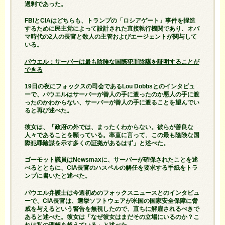
過剰であった。
FBIとCIAはどちらも、トランプの「ロシアゲート」事件を捏造
するために民主党によって設計された直接執行機関であり、オバ
マ時代の2人の長官と数人の主管およびエージェントが関与して
いる。
パウエル：サーバーは最も陰険な国際犯罪陰謀を証明することが
できる
19日の夜にフォックスの司会であるLou Dobbsとのインタビュ
ーで、パウエルはサーバーが善人の手に渡ったのか悪人の手に渡
ったのかわからない、サーバーが善人の手に渡ることを望んでい
ると再び述べた。
彼女は、「政府の外では、まったくわからない。彼らが善良な
人々であることを願っている。率直に言って、この最も陰険な国
際犯罪陰謀を示す多くの証拠があるはず」と述べた。
ゴーモット議員はNewsmaxに、サーバーが確保されたことを述
べるとともに、CIA長官のハスペルの解任を要求する手紙をトラ
ンプに書いたと述べた。
パウエル弁護士は今週初めのフォックスニュースとのインタビュ
ーで、CIA長官は、選挙ソフトウェアが米国の国家安全保障に脅
威を与えるという警告を無視したので、直ちに解雇されるべきで
あると述べた。彼女は「なぜ彼女はまだその立場にいるのか？こ
れは私の理解を超えている」と述べた。