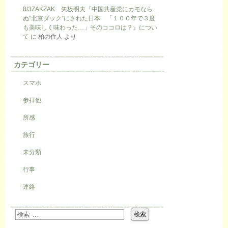
8/3ZAKZAK 矢板明夫『中国共産党にカモなら
ぬ“北京ダック”にされた日本 「１００年で３度
も美味しく味わった…」そのココロは？』につい
て
に
柏の住人
より
カテゴリー
スマホ
参拝他
所感
旅行
未分類
行事
連絡