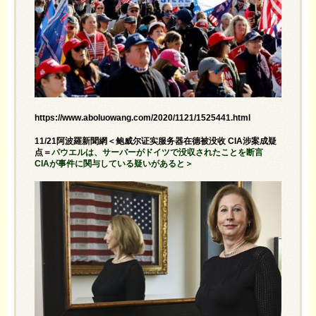
https://www.aboluowang.com/2020/1121/1525441.html
11/21阿波羅新聞網＜鲍威尔证实服务器在德被没收 CIA涉案成疑
点＝
パウエルは、サーバーがドイツで没収されたことを断言
CIAが事件に関与している疑いがあると＞