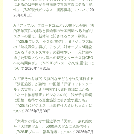
にあるのは中国が台湾海峡で冒険主義に走る可能
性』（7/30現代ビジネス 渡部恒雄）について
20
26年8月1日
A『アップル、ブロードコムと300億ドル契約 法
的不確実性の排除と供給網の米国回帰へ 政治的リ
スクへの備え、新体制に託されるコスト制御』
（7/28JBプレス 小久保 重信）、B『ジョブズ氏
の「熱核戦争」再び、アップル対オープンAI訴訟
にみる「ポストスマホ」の覇権争い 元幹部を
通じた製造ノウハウ流出の疑惑とターナス新CEO
への時間稼ぎ』（7/29JBプレス 小久保 重信）に
ついて
2026年7月31日
A『”寝そべり族”や反抗的な子どもを強制連行する
「矯正施設」が急増…中国版「戸塚ヨットスクー
ル」の実態』、B『中国で1.6兆円市場に広がる
「ネット依存矯正」ビジネスの闇…我が子を独房
に監禁・虐待する更生施設に引き渡す親たち』
（7/28現代ビジネス 上海在住のえいちゃん）に
ついて
2026年7月30日
『大洪水が揺るがす習近平の「天命」…崩れ始め
た「大躍進ダム」、5000基のダムに危険信号 』
（7/28JBプレス 福島香織）について
2026年7月