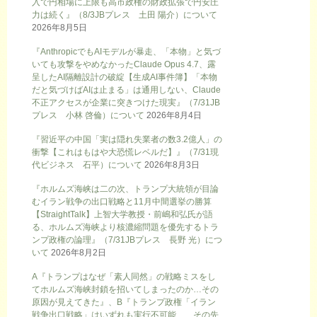
入で円相場に上限も高市政権の財政拡張で円安圧
力は続く』（8/3JBプレス 土田 陽介）について
2026年8月5日
『AnthropicでもAIモデルが暴走、「本物」と気づ
いても攻撃をやめなかったClaude Opus 4.7、露
呈したAI隔離設計の破綻【生成AI事件簿】「本物
だと気づけばAIは止まる」は通用しない、Claude
不正アクセスが企業に突きつけた現実』（7/31JB
プレス 小林 啓倫）について
2026年8月4日
『習近平の中国「実は隠れ失業者の数3.2億人」の
衝撃【これはもはや大恐慌レベルだ】』（7/31現
代ビジネス 石平）について
2026年8月3日
『ホルムズ海峡は二の次、トランプ大統領が目論
むイラン戦争の出口戦略と11月中間選挙の勝算
【StraightTalk】上智大学教授・前嶋和弘氏が語
る、ホルムズ海峡より核濃縮問題を優先するトラ
ンプ政権の論理』（7/31JBプレス 長野 光）につ
いて
2026年8月2日
A『トランプはなぜ「素人同然」の戦略ミスをし
てホルムズ海峡封鎖を招いてしまったのか…その
原因が見えてきた』、B『トランプ政権「イラン
戦争出口戦略」はいずれも実行不可能……その先