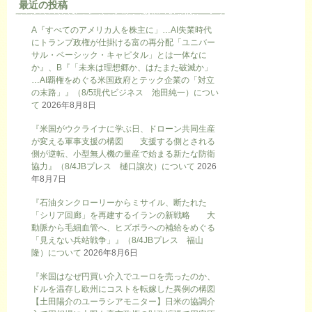
最近の投稿
A『すべてのアメリカ人を株主に」…AI失業時代
にトランプ政権が仕掛ける富の再分配「ユニバー
サル・ベーシック・キャピタル」とは一体なに
か』、B『「未来は理想郷か、はたまた破滅か」
…AI覇権をめぐる米国政府とテック企業の「対立
の末路」』（8/5現代ビジネス 池田純一）につい
て
2026年8月8日
『米国がウクライナに学ぶ日、ドローン共同生産
が変える軍事支援の構図 支援する側とされる
側が逆転、小型無人機の量産で始まる新たな防衛
協力』（8/4JBプレス 樋口譲次）について
2026
年8月7日
『石油タンクローリーからミサイル、断たれた
「シリア回廊」を再建するイランの新戦略 大
動脈から毛細血管へ、ヒズボラへの補給をめぐる
「見えない兵站戦争」』（8/4JBプレス 福山
隆）について
2026年8月6日
『米国はなぜ円買い介入でユーロを売ったのか、
ドルを温存し欧州にコストを転嫁した異例の構図
【土田陽介のユーラシアモニター】日米の協調介