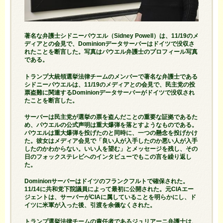
著名な弁護士シドニーパウエル（Sidney Powell）は、11/19のメ
ディアとの会見で、Dominionデータサーバーはドイツで没収さ
れたことを断言した。写真はパウエル弁護士のプロフィール写真
である。
トランプ大統領選挙法律チームのメンバーで著名な弁護士である
シドニーパウエルは、11/19のメディアとの会見で、民主党の投
票盗難に関連するDominionデータサーバーがドイツで没収され
たことを断言した。
サーバーは民主党が選挙の票を盗んだことの重要な証拠であるた
め、パウエルの公式声明は重大爆弾を落とすようなものである。
パウエルは重大爆弾を投げたのと同時に、一つの懸念を投げかけ
た。彼女はメディア会見で「良い人が入手したのか悪い人が入手
したのかわからない。いい人を望む」とメッセージを残し、その
日のフォックステレビへのインタビューでもこの言を繰り返し
た。
Dominionサーバーはドイツのフランクフルトで確保された。
11/14に共和党下院議員によって最初に公開された。元CIAエー
ジェントは、サーバーがCIAに属していることを明らかにし、ド
イツに米軍が入った後、引渡を余儀なくされた。
トランプ選挙法律チームの責任者であるジュリアーニ弁護士は、