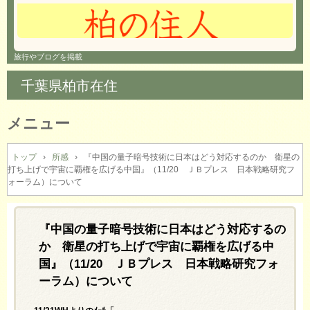
旅行やブログを掲載
千葉県柏市在住
メニュー
コ
ン
トップ
›
所感
›
『中国の量子暗号技術に日本はどう対応するのか 衛星の
打ち上げで宇宙に覇権を広げる中国』（11/20 ＪＢプレス 日本戦略研究フ
テ
ォーラム）について
ン
ツ
へ
『中国の量子暗号技術に日本はどう対応するの
ス
キ
か 衛星の打ち上げで宇宙に覇権を広げる中
ッ
国』（11/20 ＪＢプレス 日本戦略研究フォ
プ
ーラム）について