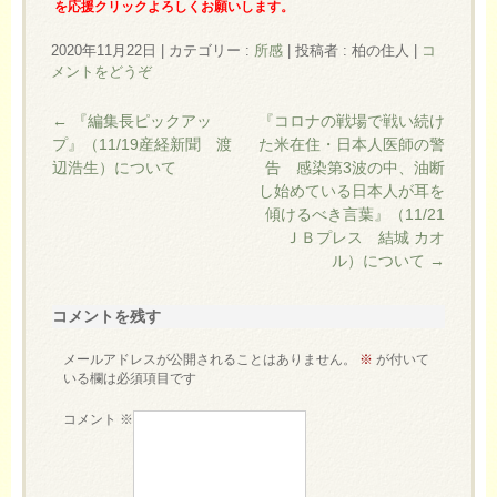
を応援クリックよろしくお願いします。
2020年11月22日
|
カテゴリー :
所感
|
投稿者 : 柏の住人
|
コ
メントをどうぞ
←
『編集長ピックアッ
『コロナの戦場で戦い続け
プ』（11/19産経新聞 渡
た米在住・日本人医師の警
辺浩生）について
告 感染第3波の中、油断
し始めている日本人が耳を
傾けるべき言葉』（11/21
ＪＢプレス 結城 カオ
ル）について
→
コメントを残す
メールアドレスが公開されることはありません。
※
が付いて
いる欄は必須項目です
コメント
※