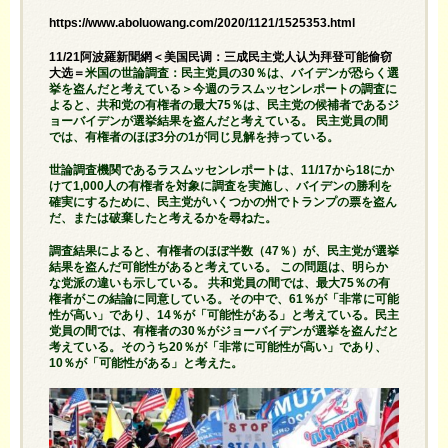
https://www.aboluowang.com/2020/1121/1525353.html
11/21阿波羅新聞網＜美国民调：三成民主党人认为拜登可能偷窃
大选＝
米国の世論調査：民主党員の30％は、バイデンが恐らく選
挙を盗んだと考えている＞今週のラスムッセンレポートの調査に
よると、共和党の有権者の最大75％は、民主党の候補者であるジ
ョーバイデンが選挙結果を盗んだと考えている。 民主党員の間
では、有権者のほぼ3分の1が同じ見解を持っている。
世論調査機関であるラスムッセンレポートは、11/17から18にか
けて1,000人の有権者を対象に調査を実施し、バイデンの勝利を
確実にするために、民主党がいくつかの州でトランプの票を盗ん
だ、または破棄したと考えるかを尋ねた。
調査結果によると、有権者のほぼ半数（47％）が、民主党が選挙
結果を盗んだ可能性があると考えている。 この問題は、明らか
な党派の違いも示している。 共和党員の間では、最大75％の有
権者がこの結論に同意している。その中で、61％が「非常に可能
性が高い」であり、14％が「可能性がある」と考えている。民主
党員の間では、有権者の30％がジョーバイデンが選挙を盗んだと
考えている。そのうち20％が「非常に可能性が高い」であり、
10％が「可能性がある」と考えた。