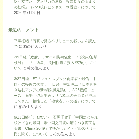
駆り立てた「アメリカの選挙」投票制度のあまり
の杜撰』（7/23現代ビジネス 朝香豊）について
2026年7月25日
最近のコメント
平塚柾緒『写真で見るペリリューの戦い』を読ん
で
に
柏の住人
より
2/9日経『政府、ミサイル防衛強化 ３段階の迎撃
検討』、『「衛星」 周回軌道に投入成功か』につ
いて
に
柏の住人
より
3/27日経 FT『フェイスブック創業者の過信 中
国への接近の代償 』、日経 中沢克二『日本も巻
き込むアジアの新冷戦(風見鶏)』、3/25産経ニュ
ース 石平『習近平氏よりも格上の実力者が浮上
してきた 頓挫した「独裁者」への道』について
に
柏の住人
より
9/11日経ﾋﾞｼﾞﾈｽｵﾝﾗｲﾝ 石黒千賀子『中国に欺かれ
続けてきた米国 米中国交回復の驚くべき真実を
著書「China 2049」で明かしたM・ピルズベリー
氏に聞く』について
に
柏の住人
より