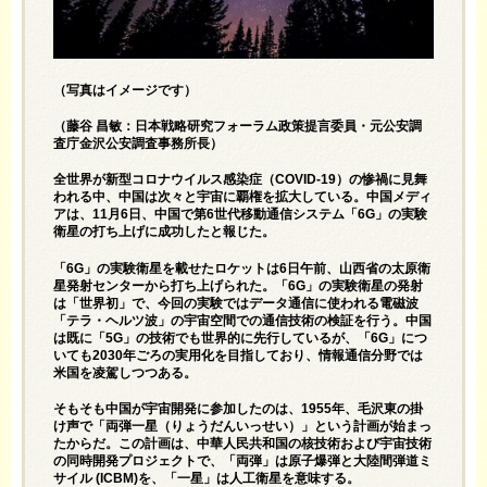
（写真はイメージです）
（藤谷 昌敏：日本戦略研究フォーラム政策提言委員・元公安調
査庁金沢公安調査事務所長）
全世界が新型コロナウイルス感染症（COVID-19）の惨禍に見舞
われる中、中国は次々と宇宙に覇権を拡大している。中国メディ
アは、11月6日、中国で第6世代移動通信システム「6G」の実験
衛星の打ち上げに成功したと報じた。
「6G」の実験衛星を載せたロケットは6日午前、山西省の太原衛
星発射センターから打ち上げられた。「6G」の実験衛星の発射
は「世界初」で、今回の実験ではデータ通信に使われる電磁波
「テラ・ヘルツ波」の宇宙空間での通信技術の検証を行う。中国
は既に「5G」の技術でも世界的に先行しているが、「6G」につ
いても2030年ごろの実用化を目指しており、情報通信分野では
米国を凌駕しつつある。
そもそも中国が宇宙開発に参加したのは、1955年、毛沢東の掛
け声で「両弾一星（りょうだんいっせい）」という計画が始まっ
たからだ。この計画は、中華人民共和国の核技術および宇宙技術
の同時開発プロジェクトで、「両弾」は原子爆弾と大陸間弾道ミ
サイル (ICBM)を、「一星」は人工衛星を意味する。