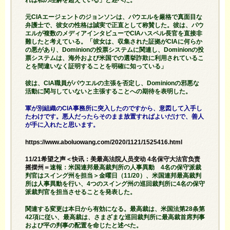
元CIAエージェントのジョンソンは、パウエルを厳格で真面目な
弁護士で、彼女の性格は誠実で正直として称賛した。彼は、パウ
エルが複数のメディアインタビューでCIAハスペル長官を直接非
難したと考えている。「彼女は、収集された証拠がCIAに何らか
の悪があり、Dominionの投票システムに関連し、Dominionの投
票システムは、海外および米国での選挙詐欺に利用されているこ
とを間違いなく証明することを明確に知っている」
彼は、CIA職員がパウエルの主張を否定し、Dominionの邪悪な
活動に関与していないと主張することへの期待を表明した。
軍が別組織のCIA事務所に突入したのですから、意図して入手し
たわけです。悪人だったらそのまま放置すればよいだけで、善人
が手に入れたと思います。
https://www.aboluowang.com/2020/1121/1525416.html
11/21希望之声＜快讯：美最高法院人员变动 4名保守大法官负责
摇摆州＝
速報：米国連邦最高裁判所の人事異動 4名の保守派裁
判官はスイング州を担当＞金曜日（11/20）、米国連邦最高裁判
所は人事異動を行い、4つのスイング州の巡回裁判所に4名の保守
派裁判官を担当させることを発表した。
関連する変更は本日から有効になる。最高裁は、米国法第28条第
42項に従い、最高裁は、さまざまな巡回裁判所に最高裁首席判事
および平の判事の配置を命じたと述べた。