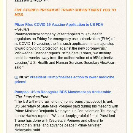
11/21WHよりのﾒｰﾙ「
FIVE STORIES PRESIDENT TRUMP DOESN’T WANT YOU TO
MISS
Pfizer Files COVID-19 Vaccine Application to US FDA
–
Reuters
Pharmaceutical company Pfizer “applied to U.S. health
regulators on Friday for emergency use authorization (EUA) of
its COVID-19 vaccine, the first such application in a major step
toward providing protection against the new coronavirus,”
Vishwadha Chander reports. “If the data is solid, ‘we literally
could be weeks away from the authorization of a 95% effective
vaccine,’ U.S. Health and Human Services Secretary AlexAzar
said.”
NEW:
President Trump finalizes action to lower medicine
prices!
Pompeo: US to Recognize BDS Movement as Antisemitic
-The Jerusalem Post
“The US will withdraw funding from groups that boycott Israel,
US Secretary of State Mike Pompeo said during his meeting with
Prime Minister Benjamin Netanyahu in Jerusalem on Thursday,”
Lahav Harkov reports. “We are deeply grateful for all President
Trump has done with [Secretary Pompeo and others] to
strengthen Israel and advance peace,” Prime Minister
Netanyahu said.