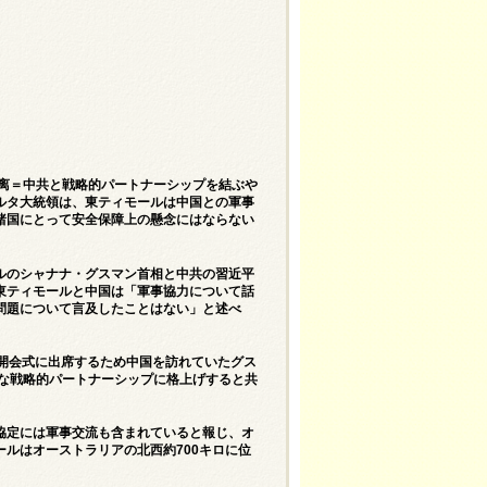
距离＝中共と戦略的パートナーシップを結ぶや
ルタ大統領は、東ティモールは中国との軍事
諸国にとって安全保障上の懸念にはならない
ルのシャナナ・グスマン首相と中共の習近平
東ティモールと中国は「軍事協力について話
問題について言及したことはない」と述べ
の開会式に出席するため中国を訪れていたグス
的な戦略的パートナーシップに格上げすると共
協定には軍事交流も含まれていると報じ、オ
ルはオーストラリアの北西約700キロに位