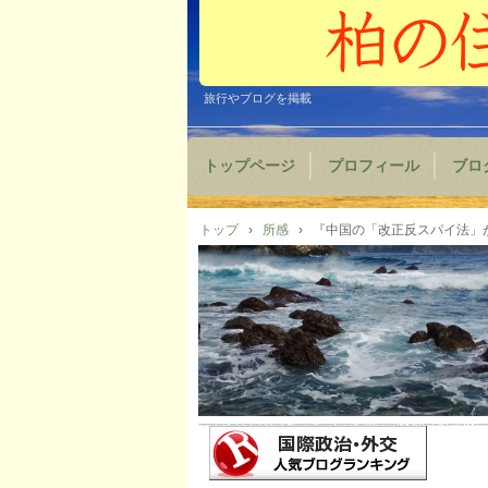
旅行やブログを掲載
トップページ
プロフィール
ブロ
トップ
›
所感
›
『中国の「改正反スパイ法」