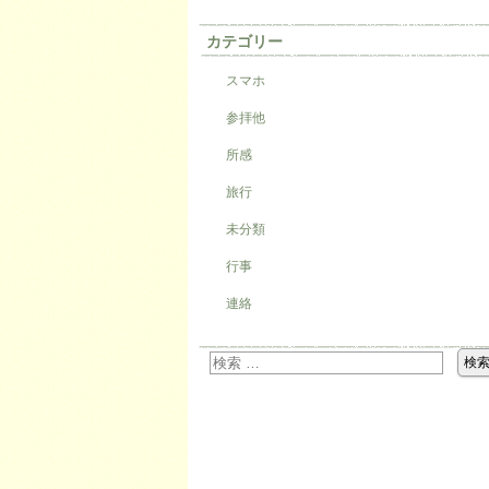
カテゴリー
スマホ
参拝他
所感
旅行
未分類
行事
連絡