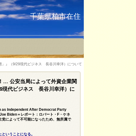
千葉県柏市在住
」』（9/29現代ビジネス 長谷川幸洋）について
！… 公安当局によって外資企業関
29現代ビジネス 長谷川幸洋）に
n as Independent After Democrat Party
y Against Joe Biden＝レポート：ロバート・F・ケネ
主党によって不可能になったため、無所属で
たということになる。