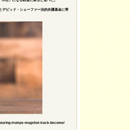
とデビッド・シェーファー法的弁護基金に寄
eaturing-trumps-mugshot-track-become/