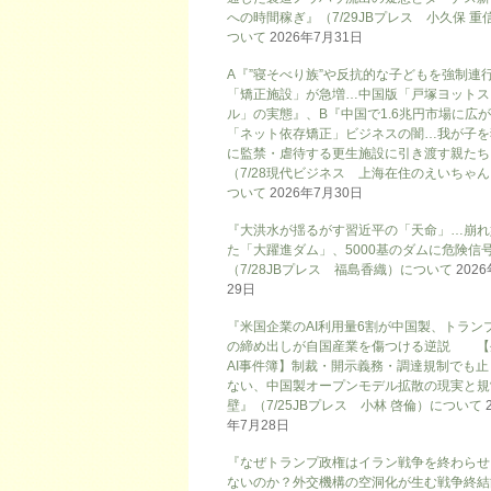
への時間稼ぎ』（7/29JBプレス 小久保 重
ついて
2026年7月31日
A『”寝そべり族”や反抗的な子どもを強制連
「矯正施設」が急増…中国版「戸塚ヨットス
ル」の実態』、B『中国で1.6兆円市場に広
「ネット依存矯正」ビジネスの闇…我が子を
に監禁・虐待する更生施設に引き渡す親たち
（7/28現代ビジネス 上海在住のえいちゃ
ついて
2026年7月30日
『大洪水が揺るがす習近平の「天命」…崩れ
た「大躍進ダム」、5000基のダムに危険信号
（7/28JBプレス 福島香織）について
202
29日
『米国企業のAI利用量6割が中国製、トラン
の締め出しが自国産業を傷つける逆説 【
AI事件簿】制裁・開示義務・調達規制でも止
ない、中国製オープンモデル拡散の現実と規
壁』（7/25JBプレス 小林 啓倫）について
年7月28日
『なぜトランプ政権はイラン戦争を終わらせ
ないのか？外交機構の空洞化が生む戦争終結