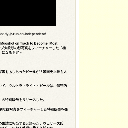
nnedy-jr-run-as-independent/
s Mugshot on Track to Become ‘Most
story’＝ トランプ大統領の顔写真をフィーチャーした「極
」になる予定＞
写真をあしらったビールが「米国史上最も人
ンド、ウルトラ・ライト・ビールは、保守的
』の特別版缶をリリースした。
的な顔写真をフィーチャーした特別版缶を発
の缶詰に相当すると語った。ウェザーズ氏
ール缶」になる軌道に乗ると述べた。