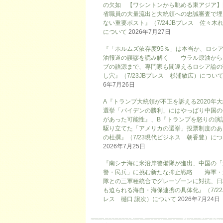
の欠如 【ワシントンから眺める東アジア】
省職員の大量流出と大統領への忠誠審査で埋
ない重要ポスト』（7/24JBプレス 佐々木
について
2026年7月27日
『「ホルムズ依存度95％」は本当か、ロシ
油報道の誤謬を読み解く ウラル原油から
ブの語源まで、専門家も間違えるロシア論の
し穴』（7/23JBプレス 杉浦敏広）につい
6年7月26日
A『トランプ大統領が不正を訴える2020年
選挙「バイデンの勝利」にはやっぱり中国の
があった可能性』、B『トランプを怒りの演
駆り立てた「アメリカの選挙」投票制度のあ
の杜撰』（7/23現代ビジネス 朝香豊）に
2026年7月25日
『南シナ海に米沿岸警備隊が進出、中国の「
警・民兵」に挑む新たな抑止戦略 海軍・
隊との三軍種統合でグレーゾーンに対抗、日
も迫られる海自・海保連携の具体化』（7/22
レス 樋口 譲次）について
2026年7月24日