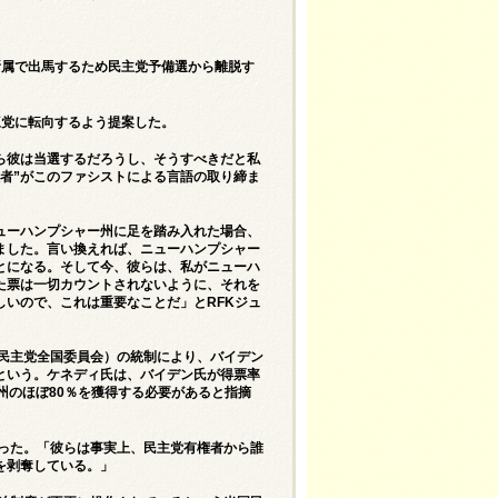
所属で出馬するため民主党予備選から離脱す
三党に転向するよう
提案した。
ら彼は当選するだろうし、そうすべきだと私
者”がこのファシストによる言語の取り締ま
ューハンプシャー州に足を踏み入れた場合、
ました。言い換えれば、ニューハンプシャー
とになる。そして今、彼らは、私がニューハ
た票は一切カウントされないように、それを
いので、これは重要なことだ」とRFKジュ
（民主党全国委員会）の統制により、バイデン
という。ケネディ氏は、バイデン氏が得票率
州のほぼ80％を獲得する必要があると指摘
語った。「彼らは事実上、民主党有権者から誰
を剥奪している。」