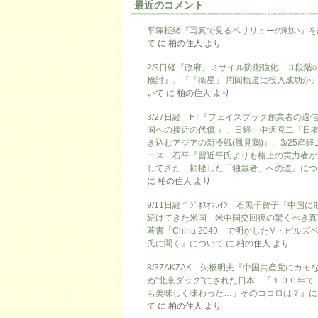
最近のコメント
平塚柾緒『写真で見るペリリューの戦い』を
で
に
柏の住人
より
2/9日経『政府、ミサイル防衛強化 ３段階
検討』、『「衛星」 周回軌道に投入成功か
いて
に
柏の住人
より
3/27日経 FT『フェイスブック創業者の過
国への接近の代償 』、日経 中沢克二『日
き込むアジアの新冷戦(風見鶏)』、3/25産経
ース 石平『習近平氏よりも格上の実力者が
してきた 頓挫した「独裁者」への道』につ
に
柏の住人
より
9/11日経ﾋﾞｼﾞﾈｽｵﾝﾗｲﾝ 石黒千賀子『中国
続けてきた米国 米中国交回復の驚くべき真
著書「China 2049」で明かしたM・ピルズ
氏に聞く』について
に
柏の住人
より
8/3ZAKZAK 矢板明夫『中国共産党にカモ
ぬ“北京ダック”にされた日本 「１００年で
も美味しく味わった…」そのココロは？』に
て
に
柏の住人
より