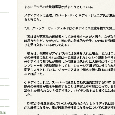
まさに三つ巴の大統領選挙が始まろうとしている。
メディアイトは金曜、ロバート・F・ケネディ・ジュニア氏が無
ると
報じた。
7月、グレッグ・ガットフェルドはケネディに民主党を捨てて第
「私は彼が第三党の候補者として立候補すべきだと思う、なぜな
は思うからだ。なぜなら、彼の党の急進的な分子、いわゆる“覚醒
りを受け入れているからである」。
「彼らは、候補者がアイオワ州に足を踏み入れた場合、またはニ
その候補者に投じられた票は一切集計されないという規則を作り
州やアイオワ州で私が獲得した代議員は代わりに大統領に行くこ
ンプシャー州で選挙運動をしても、ジョージア州で私に投じられ
変更しようとしている。ジョージア抜きで指名を勝ち取るのは難し
ニアは語った。
ケネディによれば、スーパー代議員と自動代議員に対するDNC
以外の候補者が指名を確保することは事実上不可能になっている
20％しか得られないと仮定すると、バイデン氏を出し抜くには全
した。
「DNCが予備選を望んでいないのは明らかだ」とケネディ氏は
が大統領になるか、誰が民主党候補者になるかについての選択権
生産