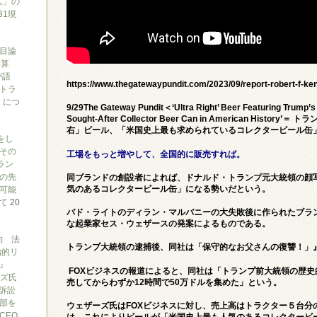
人」の
31現
目論
勝算
が語
https://www.thegatewaypundit.com/2023/09/report-robert-f-ke
トラ
）につ
9/29The Gateway Pundit＜‘Ultra Right’ Beer Featuring Trump’
Sought-After Collector Beer Can in American Hi
右」ビール、「米国史上最も求められているコレクタービール缶
をし
その
工場をもっと増やして、全国的に販売すれば。
ラン
の先
同ブランドの創設者によれば、ドナルド・トランプ元大統領の顔
気のあるコレクタービール缶」になる勢いだという。
可能
いて
20
バド・ライトのディラン・マルバニーの大失敗後に作られたブラ
な起業家セス・ウェザースの発案によるものである。
約 法
トランプ大統領の逮捕後、同社は「
保守的なお父さんの復讐！」
治的リ
』
FOXビジネスの報道
によると、同社は「トランプ前大統領の歴史
ブズ氏
売してからわずか12時間で50万ドルを集めた」という。
訴訟
部を
ウェザーズ氏はFOXビジネスに対し、売上高はトラクター５台分
CEO
は、これによりビールが「米国史上最も人気のあるコレクタービ