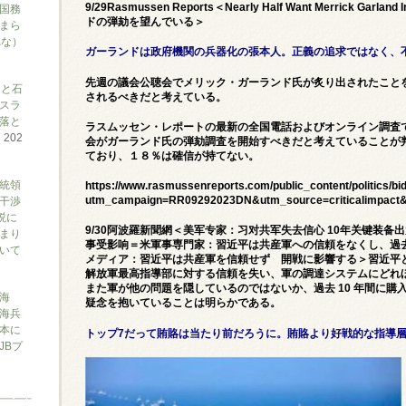
9/29Rasmussen Reports＜Nearly Half Want Merrick 
国務
ドの弾劾を望んでいる＞
まら
れな）
ガーランドは政府機関の兵器化の張本人。正義の追求ではなく、
先週の議会公聴会でメリック・ガーランド氏が炙り出されたこと
アと石
されるべきだと考えている。
スラ
落と
ラスムッセン・レポートの最新の全国電話およびオンライン調査で
て
202
会がガーランド氏の弾劾調査を開始すべきだと考えていることが
ており、１８％は確信が持てない。
大統領
https://www.rasmussenreports.com/public_content/politics/b
干渉
utm_campaign=RR09292023DN&utm_source=criticalimpact
説に
9/30阿波羅新聞網＜美军专家：习对共军失去信心 10年关键装备
まり
事受影响＝米軍事専門家：習近平は共産軍への信頼をなくし、過去
ついて
メディア：習近平は共産軍を信頼せず 開戦に影響する＞習近平
解放軍最高指導部に対する信頼を失い、軍の調達システムにどれ
また軍が他の問題を隠しているのではないか、過去 10 年間に
海
疑念を抱いていることは明らかである。
海兵
本に
トップ7だって賄賂は当たり前だろうに。賄賂より好戦的な指導
JBプ