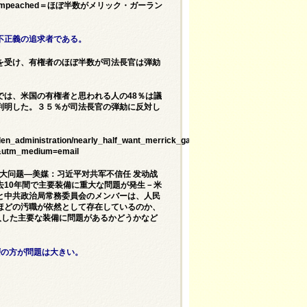
Garland Impeached＝ほぼ半数がメリック・ガーラン
不正義の追求者である。
を受け、有権者のほぼ半数が司法長官は弾劾
は、米国の有権者と思われる人の48％は議
判明した。３５％が司法長官の弾劾に反対し
iden_administration/nearly_half_want_merrick_garland_impeached?
&utm_medium=email
出大问题—美媒：习近平对共军不信任 发动战
10年間で主要装備に重大な問題が発生－米
と中共政治局常務委員会のメンバーは、人民
ほどの汚職が依然として存在しているのか、
購入した主要な装備に問題があるかどうかなど
層の方が問題は大きい。