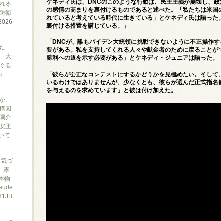
ケネディ氏は、DNCのこのような行動は、民主主義が崩壊し、
れる
の感情の高まりを裏付けるものであると述べた。「私たちは米国
防衛
れていると考えている時代に生きている」とケネディ氏は語った
2026
裏付ける措置を講じている。」
「DNCが、誰もバイデン大統領に挑戦できないように不正操作
た
要がある。私を支持してくれる人々や献金者のために戻ることが
 大
勝利への道を示す必要がある」とケネディ・ジュニアは語った。
ぐる
山
「彼らが公正なコンテストにするかどうかを見極めたい。そして、
いるわけではありませんが、少なくとも、彼らが選んだ正式指名
を与えるのを求めています」と彼は付け加えた。
か、
構図
調介
安圧
ついて
と気づ
7、露
本物
ude
1JB