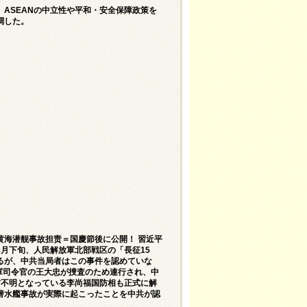
ASEANの中立性や平和・安全保障政策を
調した。
黄海潜舰事故担责＝国慶節後に公開！ 習近平
月下旬、人民解放軍北部戦区の「長征15
るが、中共当局者はこの事件を認めていな
軍司令官の王大忠が捜査のため連行され、中
方不明となっている李尚福国防相も正式に解
潜水艦事故が実際に起こったことを中共が認