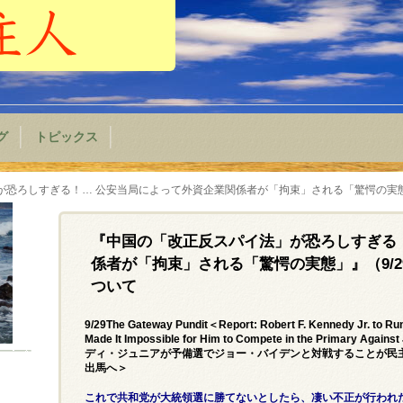
グ
トピックス
が恐ろしすぎる！… 公安当局によって外資企業関係者が「拘束」される「驚愕の実態
『中国の「改正反スパイ法」が恐ろしすぎる
係者が「拘束」される「驚愕の実態」』（9/
ついて
9/29The Gateway Pundit＜Report: Robert F. Kennedy Jr. to Ru
Made It Impossible for Him to Compete in the Primar
ディ・ジュニアが予備選でジョー・バイデンと対戦することが民
出馬へ＞
これで共和党が大統領選に勝てないとしたら、凄い不正が行われ