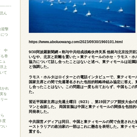
読ん
の迎撃
』につ
https://www.aboluowang.com/2023/0930/1960101.html
信 中
9/30阿波羅新聞網＜刚与中共结成战略伙伴关系 他就与北京拉开
本も巻
いなや、北京と距離を置いた＞東ティモールのホセ・ラモス・ホ
ニュ
協力について話し合ったことはないと述べ、東ティモールは近隣
浮上
と強調した。
いて
ラモス・ホルタはロイターとの電話インタビューで、東ティモー
国家主席との間で先週署名された包括的戦略枠組み協定に答え、
し合ったことはない。この問題は一度も出ておらず、中国もこの
に欺かれ
た。
実を
ベリー
習近平国家主席は先週土曜日（9/23）、第19回アジア競技大会
マンと会談した。 両国首脳は中国と東ティモールの関係を包括
同発表した。
なら
３度
中共国営メディアは同日、中国と東ティモールの間で合意された
つい
ーストラリアの政治家の一部はこれに懸念を表明した。東ティモー
置する。