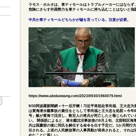
ラモス・ホルタは、東ティモールはトラブルメーカーにはならず、
危険にさらす外国勢力を東ティモールに持ち込むことはないと強
中共か東ティモールどちらかが嘘を言っている。注意が必要。
https://www.aboluowang.com/2023/0930/1960079.html
9/30阿波羅新聞網＜十一后开铡！习近平将惩处李尚福、王大忠为
は黄海潜水艦事故の責任をとらして李尚福と王大忠を処罰＞今年8
号」艇が黄海で沈没し、数百人の将兵が死亡したと報じられてい
い。 関係筋によると、潜水艦沈没事故後の9月上旬、北部戦区海
共は国慶節の後に同氏を解任する命令を出す予定だ。1か月間行
任される。上述の人民解放軍の人事異動が発表されると、それは
めたことに等しい。