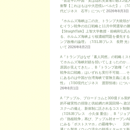
『習近平の中国「実は隠れ失業者の数3.2億
衝撃【これはもはや大恐慌レベルだ】』（7/
代ビジネス 石平）について
2026年8月3日
『ホルムズ海峡は二の次、トランプ大統領が
むイラン戦争の出口戦略と11月中間選挙の
【StraightTalk】上智大学教授・前嶋和弘氏
る、ホルムズ海峡より核濃縮問題を優先する
ンプ政権の論理』（7/31JBプレス 長野 光
いて
2026年8月2日
A『トランプはなぜ「素人同然」の戦略ミス
てホルムズ海峡封鎖を招いてしまったのか…
原因が見えてきた』、B『トランプ政権「イ
戦争出口戦略」はいずれも実行不可能……そ
にあるのは中国が台湾海峡で冒険主義に走る
性』（7/30現代ビジネス 渡部恒雄）につ
26年8月1日
A『アップル、ブロードコムと300億ドル契
的不確実性の排除と供給網の米国回帰へ 政
スクへの備え、新体制に託されるコスト制御
（7/28JBプレス 小久保 重信）、B『ジョ
の「熱核戦争」再び、アップル対オープンAI
にみる「ポストスマホ」の覇権争い 元幹
通じた製造ノウハウ流出の疑惑とターナス新