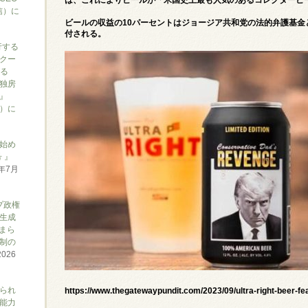
信）に
ビールの収益の10パーセントはジョージア共和党の法的弁護基金
付される。
行する
クー
がる
独房
』
ん）に
始め
 』
6年7月
プ政権
生成
まら
制の
2026
られ
https://www.thegatewaypundit.com/2023/09/ultra-right-beer-f
能力