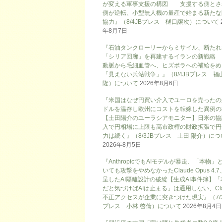
が変える軍事支援の構図 支援する側とさ
側が逆転、小型無人機の量産で始まる新たな
協力』（8/4JBプレス 樋口譲次）について
年8月7日
『石油タンクローリーからミサイル、断たれ
「シリア回廊」を再建するイランの新戦略
動脈から毛細血管へ、ヒズボラへの補給をめ
「見えない兵站戦争」』（8/4JBプレス 福
隆）について
2026年8月6日
『米国はなぜ円買い介入でユーロを売ったの
ドルを温存し欧州にコストを転嫁した異例の
【土田陽介のユーラシアモニター】日米の協
入で円相場に上限も高市政権の財政拡張で円
力は続く』（8/3JBプレス 土田 陽介）に
2026年8月5日
『AnthropicでもAIモデルが暴走、「本物」
いても攻撃をやめなかったClaude Opus 4.
呈したAI隔離設計の破綻【生成AI事件簿】「
だと気づけばAIは止まる」は通用しない、Cla
不正アクセスが企業に突きつけた現実』（7/3
プレス 小林 啓倫）について
2026年8月4日