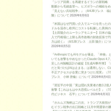
「シリア回廊」を再建するイランの新戦略
動脈から毛細血管へ、ヒズボラへの補給をめ
「見えない兵站戦争」』（8/4JBプレス 福
隆）について
2026年8月6日
『米国はなぜ円買い介入でユーロを売ったの
ドルを温存し欧州にコストを転嫁した異例の
【土田陽介のユーラシアモニター】日米の協
入で円相場に上限も高市政権の財政拡張で円
力は続く』（8/3JBプレス 土田 陽介）に
2026年8月5日
『AnthropicでもAIモデルが暴走、「本物」
いても攻撃をやめなかったClaude Opus 4.
呈したAI隔離設計の破綻【生成AI事件簿】「
だと気づけばAIは止まる」は通用しない、Cla
不正アクセスが企業に突きつけた現実』（7/3
プレス 小林 啓倫）について
2026年8月4日
『習近平の中国「実は隠れ失業者の数3.2億
衝撃【これはもはや大恐慌レベルだ】』（7/
代ビジネス 石平）について
2026年8月3日
『ホルムズ海峡は二の次、トランプ大統領が
むイラン戦争の出口戦略と11月中間選挙の