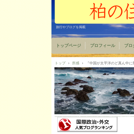
旅行やブログを掲載
トップページ
プロフィール
ブロ
トップ
›
所感
›
『中国が太平洋のど真ん中に