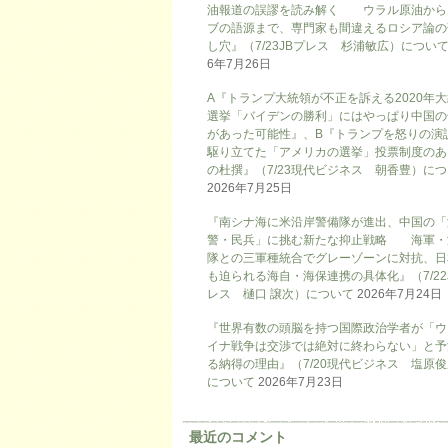
油報道の誤謬を読み解く ウラル原油から
ブの語源まで、専門家も間違えるロシア論の
し穴』（7/23JBプレス 杉浦敏広）につい
6年7月26日
A『トランプ大統領が不正を訴える2020年
選挙「バイデンの勝利」にはやっぱり中国の
があった可能性』、B『トランプを怒りの演
駆り立てた「アメリカの選挙」投票制度のあ
の杜撰』（7/23現代ビジネス 朝香豊）に
2026年7月25日
『南シナ海に米沿岸警備隊が進出、中国の「
警・民兵」に挑む新たな抑止戦略 海軍・
隊との三軍種統合でグレーゾーンに対抗、日
も迫られる海自・海保連携の具体化』（7/22
レス 樋口 譲次）について
2026年7月24日
『世界有数の頭脳を持つ国際政治学者が「ウ
イナ戦争は交渉では絶対に終わらない」と予
る納得の理由』（7/20現代ビジネス 塩原
について
2026年7月23日
最近のコメント