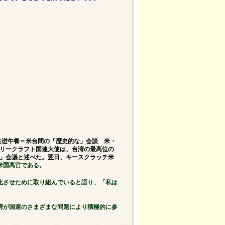
长共进午餐＝米台間の「歴史的な」会談 米・
ケリークラフト国連大使は、台湾の最高位の
な」会議と述べた。翌日、キースクラッチ米
米国高官である。
化させために取り組んでいると語り、「私は
湾が国連のさまざまな問題により積極的に参
。