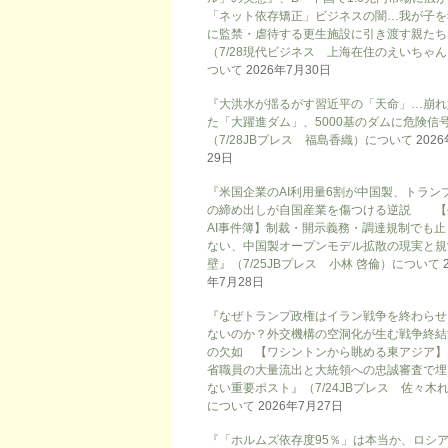
「ネット依存矯正」ビジネスの闇…我が子を
に監禁・虐待する更生施設に引き渡す親たち
（7/28現代ビジネス 上海在住のえいちゃ
ついて
2026年7月30日
『大洪水が揺るがす習近平の「天命」…崩れ
た「大躍進ダム」、5000基のダムに危険信号
（7/28JBプレス 福島香織）について
202
29日
『米国企業のAI利用量6割が中国製、トラン
の締め出しが自国産業を傷つける逆説 【
AI事件簿】制裁・開示義務・調達規制でも止
ない、中国製オープンモデル拡散の現実と規
壁』（7/25JBプレス 小林 啓倫）について
年7月28日
『なぜトランプ政権はイラン戦争を終わらせ
ないのか？外交機構の空洞化が生む戦争終結
の欠如 【ワシントンから眺める東アジア】
省職員の大量流出と大統領への忠誠審査で埋
ない重要ポスト』（7/24JBプレス 佐々木
について
2026年7月27日
『「ホルムズ依存度95％」は本当か、ロシ