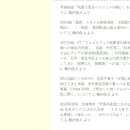
平塚柾緒『写真で見るペリリューの戦い』を
で
に
柏の住人
より
2/9日経『政府、ミサイル防衛強化 ３段階
検討』、『「衛星」 周回軌道に投入成功か
いて
に
柏の住人
より
3/27日経 FT『フェイスブック創業者の過
国への接近の代償 』、日経 中沢克二『日
き込むアジアの新冷戦(風見鶏)』、3/25産経
ース 石平『習近平氏よりも格上の実力者が
してきた 頓挫した「独裁者」への道』につ
に
柏の住人
より
9/11日経ﾋﾞｼﾞﾈｽｵﾝﾗｲﾝ 石黒千賀子『中国
続けてきた米国 米中国交回復の驚くべき真
著書「China 2049」で明かしたM・ピルズ
氏に聞く』について
に
柏の住人
より
8/3ZAKZAK 矢板明夫『中国共産党にカモ
ぬ“北京ダック”にされた日本 「１００年で
も美味しく味わった…」そのココロは？』に
て
に
柏の住人
より