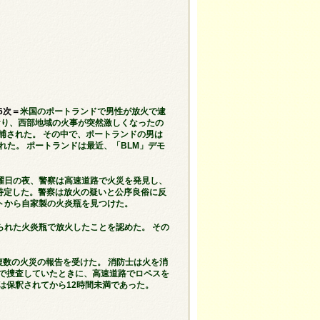
6次＝
米国のポートランドで男性が放火で逮
おり、西部地域の火事が突然激しくなったの
捕された。 その中で、ポートランドの男は
れた。 ポートランドは最近、「BLM」デモ
曜日の夜、警察は高速道路で火災を発見し、
.）を特定した。警察は放火の疑いと公序良俗に反
トから自家製の火炎瓶を見つけた。
られた火炎瓶で放火したことを認めた。 その
で複数の火災の報告を受けた。 消防士は火を消
くで捜査していたときに、高速道路でロペスを
は保釈されてから12時間未満であった。