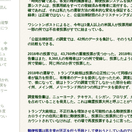
「時間が鍵である。各党の権利擁護者は、郵便投票システムを採
票システムは、投票用紙をすべての登録済み有権者に送付する。
読ん
確であれば、それは私たちの選挙方法の根本的な変化を保証する
録表）は正確ではない」と、公益法律財団のJ.クリスチャンアダ
の迎撃
ワシントンポストによると、今年は1億人以上の米国人が投票用
』につ
一部の州では不在者投票がすでに始まっている。
「公益法律財団」の調査では、42州のデータを集計し、そのうち
信 中
の比較もできる。
本も巻
ニュ
2016年の投票では、43,760件の重複投票が見つかった。 2018
告書はまた、8,360人の有権者は2つの州で登録し、投票したよう
浮上
州で登録し、同じ州の2か所で投票した。
いて
2018年の選挙で、トランプ大統領は投票の公正性について同様
者が協力を拒否し、有権者のデータを提供しなかったため、調査
に欺かれ
で、後になって、彼はトランプの調査で完了しなかった部分を続
実を
イ州、メイン州、メリーランド州の3つの州はデータを提供せず、
ベリー
調査報告書は、ニューヨーク、テキサス、ミシガン、フロリダ、カ
を占めていることを発見した。これは幽霊投票大州と呼ぶことが
なら
３度
トランプ大統領は、不正行為を増加させる可能性のある郵便投票
つい
カロライナの住民に最初に郵便投票し、投票日に投票所に行って
カウントされていなければ、その場で再度投票するように言った
郵便投票は民主党が不正を行う手段として使おうとしているので