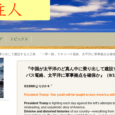
グ
トピックス
乗り出して建設する人工島 「一帯一路」でキリバス篭絡、太平洋に軍事拠点を確保か
『中国が太平洋のど真ん中に乗り出して建設
バス篭絡、太平洋に軍事拠点を確保か』（9/1
9/18WHよりのﾒｰﾙ「
President Trump: ‘Our youth will be taught to love America with a
President Trump
is fighting each day against the left’s attempts t
misleading, and unpatriotic story of America.
Divisive and distorted histories
of our country—everything from