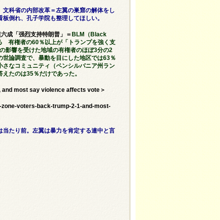
、文科省の内部改革＝左翼の巣窟の解体をし
看板倒れ、孔子学院も整理してほしい。
民超六成「强烈支持特朗普」＝
BLM（Black
受ける 有権者の60％以上が「トランプを強く支
、「暴動の影響を受けた地域の有権者のほぼ3分の2
世論調査で、暴動を目にした地区では63％
小さなコミュニティ（ペンシルバニア州ラン
えたのは35％だけであった。
 and most say violence affects vote＞
-zone-voters-back-trump-2-1-and-most-
は当たり前。左翼は暴力を肯定する連中と言