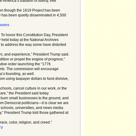
merica’s tradition of liberty, free
even though the 1619 Project has been
ady has been quietly disseminated in 4,500
srooms
. To honor this Constitution Day, President
held today at the National Archives
s to address the way some have distorted
om, and experience,” President Trump said.
tion or propel the engine of progress.”
tive order launching the “1776
ents. The commission will encourage
a’s founding, as well.
om using taxpayer dollars to fund divisive,
schools, cancel culture in our work, or the
uare,” the President said today.
 burn small businesses to the ground, and
om Democrat politicians—it is clear we are
r schools, universities, and news media.
ny,” President Trump told those gathered at
race, color, religion, and creed.”
ry
e!