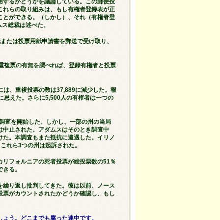
用するかどうかを議論している。この郵便投
これらの取り組みは、もし有権者登録表が正
ことができる。（しかし）、それ（有権者登
ムス総裁は述べた。
紙または投票用紙申請書を郵送で受け取り、
重複票の有無を調べれば、登録有権者と投票
年には、重複投票の数は37,889に減少した。報
に思えた。さらに5,500人の有権者は一つの
の調査を開始した。しかし、一部の州の当局
は中止された。アダムスはそのとき調査中
けた。本調査もまた抵抗に遭遇した。イリノ
これら3つの州は起訴された。
リフォルニアの死者投票が総投票数の51％
できる。
を繰り返し批判してきた。彼は以前、ノース
投票がカウントされたかどうか確認し、もし
。
しょう。どこまでも腐った連中です。