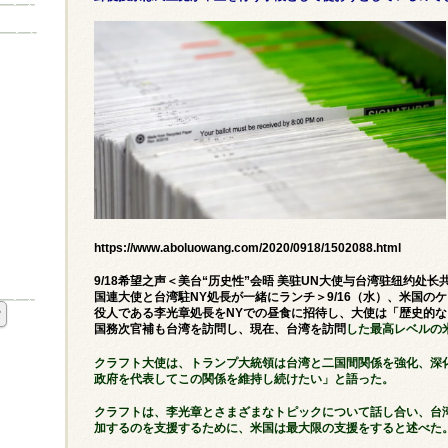
https://www.aboluowang.com/2020/0918/1502088.html
9/18希望之声＜美台“历史性”会晤 美驻UN大使与台湾驻纽约处
国連大使と台湾駐NY処長が一緒にランチ＞9/16（水）、米国の
役人である李光章処長をNYでの昼食に招待し、大使は「歴史的
国務次官補も台湾を訪問し、現在、台湾を訪問
した最高レベルの
クラフト大使は、トランプ大統領は台湾と二国間関係を強化、深
政府を代表してこの関係を維持し続けたい」と語った。
クラフトは、李光章とさまざまなトピックについて話し合い、台
加するのを支援するために、米国は最大限の支援をすると述べた