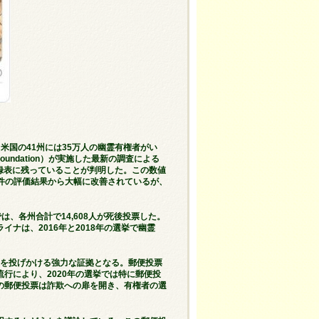
＝
米国の41州には35万人の幽霊有権者がい
l Foundation）が実施した最新の調査による
登録表に残っていることが判明した。この数値
eの200万件の評価結果から大幅に改善されているが、
は、各州合計で14,608人が死後投票した。
ナは、2016年と2018年の選挙で幽霊
問を投げかける強力な証拠となる。郵便投票
行により、2020年の選挙では特に郵便投
の郵便投票は詐欺への扉を開き、有権者の選