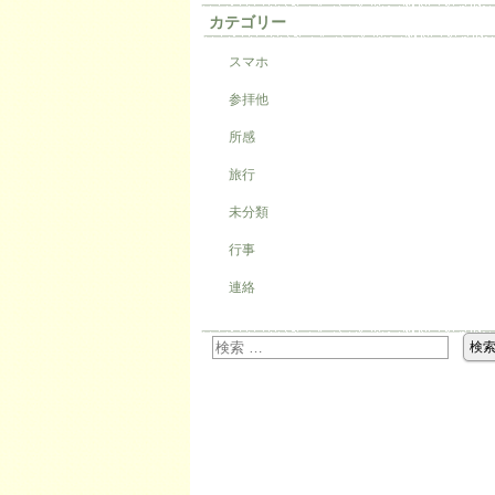
カテゴリー
スマホ
参拝他
所感
旅行
未分類
行事
連絡