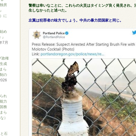
独房
警察は幸いなことに、これらの火災はタイミング良く発見され、
』
生しなかったと述べた。
ん）に
左翼は犯罪者の味方でしょう。中共の暴力団国家と同じ。
始め
 』
6年7月
プ政権
生成
まら
制の
2026
られ
能力
国務
まら
れな）
アと石