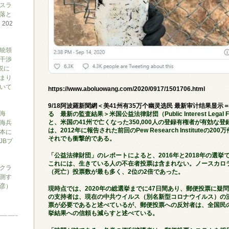
スラ
落と
て
202
大統領
干渉
説に
まり
ついて
https://www.aboluowang.com/2020/0917/1501706.html
9/18阿波羅新聞網＜美41州有35万个幽灵选民 最新审计结果显示
海
る 最新の監査結果＞米国公益法律財団（Public Interest Lega
と、米国の41州で亡くなった350,000人の登録有権者が有効な
海兵
は、2012年に報告された前回のPew Research Institut
本に
それでも衝撃的である。
JBプ
「公益法律財団」のレポートによると、2016年と2018年の選挙で
これには、生きている人の不在者投票は含まれない。ノースカロライ
クラ
（死亡）投票数が最も多く、2位の2倍であった。
測す
俊彦）
現時点では、2020年の総選挙までに47日間あり、郵便投票に疑
の支持者は、現在の中共ウイルス（別名新型コロナウイルス）の流
票が必要であると述べているが、郵便投票への反対者は、全国民
挙結果への信頼も減らすと述べている。