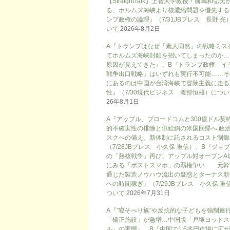
【StraightTalk】上智大学教授・前嶋和弘氏
る、ホルムズ海峡より核濃縮問題を優先する
ンプ政権の論理』（7/31JBプレス 長野 光
いて
2026年8月2日
A『トランプはなぜ「素人同然」の戦略ミス
てホルムズ海峡封鎖を招いてしまったのか…
原因が見えてきた』、B『トランプ政権「イ
戦争出口戦略」はいずれも実行不可能……そ
にあるのは中国が台湾海峡で冒険主義に走る
性』（7/30現代ビジネス 渡部恒雄）につ
26年8月1日
A『アップル、ブロードコムと300億ドル契
的不確実性の排除と供給網の米国回帰へ 政
スクへの備え、新体制に託されるコスト制御
（7/28JBプレス 小久保 重信）、B『ジョ
の「熱核戦争」再び、アップル対オープンAI
にみる「ポストスマホ」の覇権争い 元幹
通じた製造ノウハウ流出の疑惑とターナス新
への時間稼ぎ』（7/29JBプレス 小久保 重
ついて
2026年7月31日
A『”寝そべり族”や反抗的な子どもを強制連
「矯正施設」が急増…中国版「戸塚ヨットス
ル」の実態』、B『中国で1.6兆円市場に広