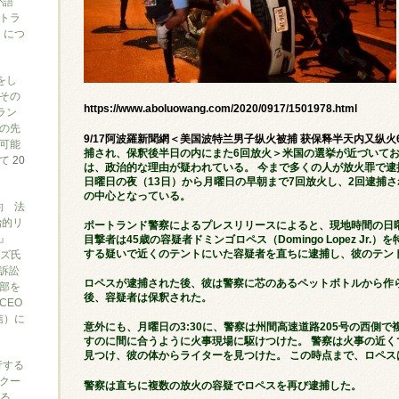
が語
トラ
）につ
をし
その
https://www.aboluowang.com/2020/0917/1501978.html
ラン
の先
9/17阿波羅新聞網＜美国波特兰男子纵火被捕 获保释半天内又纵火
可能
捕され、保釈後半日の内にまた6回放火＞米国の選挙が近づいて
いて
20
は、政治的な理由が疑われている。 今まで多くの人が放火罪で逮
日曜日の夜（13日）から月曜日の早朝まで7回放火し、2回逮捕さ
の中心となっている。
約 法
治的リ
ポートランド警察によるプレスリリースによると、現地時間の日
』
目撃者は45歳の容疑者ドミンゴロペス（Domingo Lopez Jr
する疑いで近くのテントにいた容疑者を直ちに逮捕し、彼のテン
ブズ氏
訴訟
ロペスが逮捕された後、彼は警察に芯のあるペットボトルから作
部を
後、容疑者は保釈された。
CEO
信）に
意外にも、月曜日の3:30に、警察は州間高速道路205号の西側
すのに間に合うように火事現場に駆けつけた。 警察は火事の近
見つけ、彼の体からライターを見つけた。 この時点まで、ロペス
行する
クー
警察は直ちに複数の放火の容疑でロペスを再び逮捕した。
がる