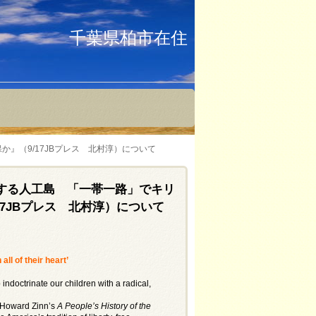
千葉県柏市在住
』（9/17JBプレス 北村淳）について
する人工島 「一帯一路」でキリ
7JBプレス 北村淳）について
ll of their heart’
o indoctrinate our children with a radical,
 Howard Zinn’s
A People’s History of the