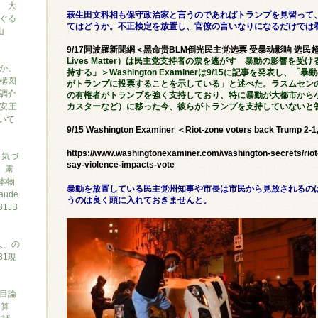
 大
萩生田文科相も保守政治家と言うのであればトランプを見習って
ぐる
てはどうか。不正検定を放置し、官僚の言いなりになるだけでは
山
9/17阿波羅新聞網＜黑命贵BLM倒光民主党选票 受暴动影响 选
Lives Matter）は民主党支持者の票を逃がす 暴動の影響を
か、
持する」＞Washington Examinerは9/15に記事を発表し
構図
がトランプに投票することを示している」と述べた。ラスムセンの
調介
の有権者がトランプを強く支持しており、特に暴動が大都市から
安圧
カスターなど）に移った今、彼らがトランプを支持していないと答
ついて
9/15 Washington Examiner ＜Riot-zone voters back Trump 2-1,
https://www.washingtonexaminer.com/washington-secrets/riot
と気づ
say-violence-impacts-vote
7、露
本物
暴動を放置している民主党州知事や市長は市民から見放されるの
ude
うのは良く頭に入れておきませんと。
1JB
人」の
31現
目論
勝算