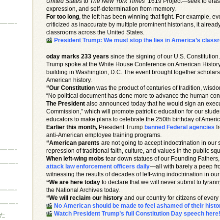
United States
to
The New York Times’
1619 Project—seek to erase A
expression, and self-determination from memory.
For too long
, the left has been winning that fight. For example, 
criticized as inaccurate by multiple prominent historians, it alre
classrooms across the United States.
President Trump: We must stop the lies in America’s clas
oday marks 233 years
since the signing of our U.S. Constitution
Trump spoke at the White House Conference on American History 
building in Washington, D.C. The event brought together scholar
American history.
“Our Constitution
was the product of centuries of tradition, wisd
“No political document has done more to advance the human condi
The President
also announced today that he would sign an execu
Commission,” which will promote patriotic education for our stud
educators to make plans to celebrate the 250th birthday of Americ
Earlier this month,
President Trump
banned Federal agencies
fr
anti-American employee training programs.
“American parents
are not going to accept indoctrination in our 
repression of traditional faith, culture, and values in the public sq
When left-wing mobs
tear down statues of our Founding Fathers,
attack law enforcement officers daily
—all with barely a peep fr
witnessing the results of decades of left-wing indoctrination in ou
“We are here today
to declare that we will never submit to tyran
the National Archives today.
“We will reclaim our history
and our country for citizens of every 
No American should be made to feel ashamed of their histo
Watch President Trump’s full Constitution Day speech her
た