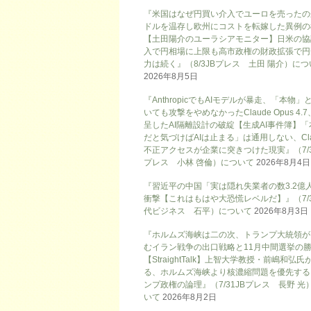
『米国はなぜ円買い介入でユーロを売ったの
ドルを温存し欧州にコストを転嫁した異例の
【土田陽介のユーラシアモニター】日米の協
入で円相場に上限も高市政権の財政拡張で円
力は続く』（8/3JBプレス 土田 陽介）に
2026年8月5日
『AnthropicでもAIモデルが暴走、「本物」
いても攻撃をやめなかったClaude Opus 4.
呈したAI隔離設計の破綻【生成AI事件簿】「
だと気づけばAIは止まる」は通用しない、Cla
不正アクセスが企業に突きつけた現実』（7/3
プレス 小林 啓倫）について
2026年8月4日
『習近平の中国「実は隠れ失業者の数3.2億
衝撃【これはもはや大恐慌レベルだ】』（7/
代ビジネス 石平）について
2026年8月3日
『ホルムズ海峡は二の次、トランプ大統領が
むイラン戦争の出口戦略と11月中間選挙の
【StraightTalk】上智大学教授・前嶋和弘氏
る、ホルムズ海峡より核濃縮問題を優先する
ンプ政権の論理』（7/31JBプレス 長野 光
いて
2026年8月2日