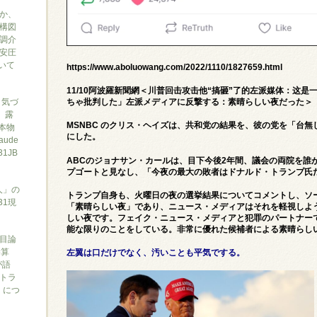
か、
構図
調介
安圧
ついて
https://www.aboluowang.com/2022/1110/1827659.html
11/10阿波羅新聞網＜川普回击攻击他“搞砸”了的左派媒体：这
と気づ
ちゃ批判した」左派メディアに反撃する：素晴らしい夜だった＞
7、露
MSNBC のクリス・ヘイズは、共和党の結果を、彼の党を「台
本物
にした。
ude
1JB
ABCのジョナサン・カールは、目下今後2年間、議会の両院を誰
プゴートと見なし、「今夜の最大の敗者はドナルド・トランプ氏
人」の
トランプ自身も、火曜日の夜の選挙結果についてコメントし、ソーシャル メ
31現
「素晴らしい夜」であり、ニュース・メディアはそれを軽視しようと
しい夜です。フェイク・ニュース・メディアと犯罪のパートナー
能な限りのことをしている。非常に優れた候補者による素晴らしい
目論
勝算
左翼は口だけでなく、汚いことも平気でする。
が語
トラ
）につ