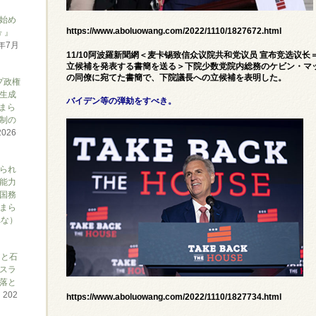
始め
https://www.aboluowang.com/2022/1110/1827672.html
 』
6年7月
11/10阿波羅新聞網＜麦卡锡致信众议院共和党议员 宣布竞选议
立候補を発表する書簡を送る＞下院少数党院内総務のケビン・マッ
の同僚に宛てた書簡で、下院議長への立候補を表明した。
プ政権
生成
バイデン等の弾劾をすべき。
まら
制の
2026
られ
能力
国務
まら
れな）
アと石
スラ
落と
て
202
https://www.aboluowang.com/2022/1110/1827734.html