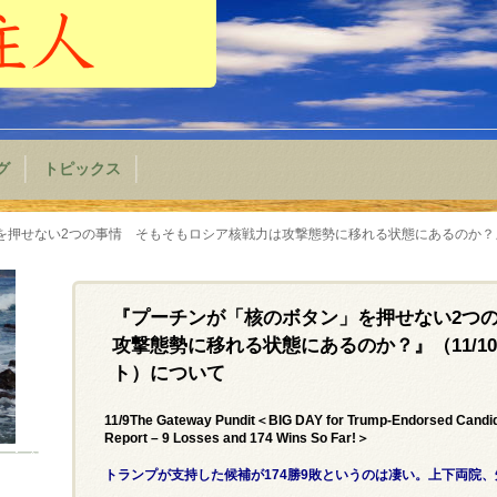
グ
トピックス
押せない2つの事情 そもそもロシア核戦力は攻撃態勢に移れる状態にあるのか？』（
『プーチンが「核のボタン」を押せない2つ
攻撃態勢に移れる状態にあるのか？』（11/1
ト）について
11/9The Gateway Pundit＜BIG DAY for Trump-Endorsed Candida
Report – 9 Losses and 174 Wins So Far!＞
トランプが支持した候補が174勝9敗というのは凄い。上下両院