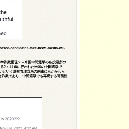
orsed-candidates-fake-news-media-will-
选举诈欺重现？＝米国中間選挙の各投票所の
?＞11 /8に行われた米国の中間選挙で
ないという選挙管理当局の約束にもかかわら
は詐欺であり、中間選挙でも再現する可能性