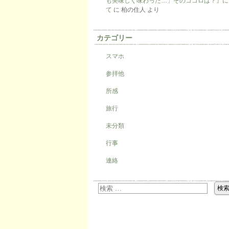
も美味しく味わった…」そのココロは？』に
て
に
柏の住人
より
カテゴリー
スマホ
参拝他
所感
旅行
未分類
行事
連絡