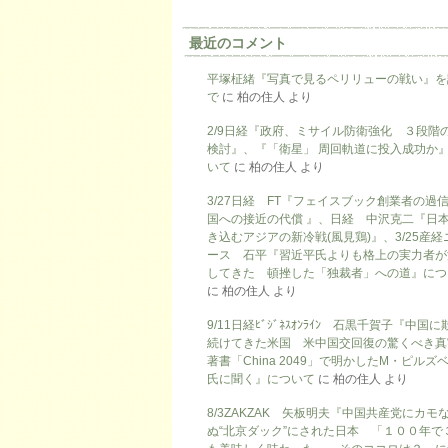
最近のコメント
平塚柾緒『写真で見るペリリューの戦い』を
で
に
柏の住人
より
2/9日経『政府、ミサイル防衛強化 ３段階
検討』、『「衛星」 周回軌道に投入成功か
いて
に
柏の住人
より
3/27日経 FT『フェイスブック創業者の過
国への接近の代償 』、日経 中沢克二『日
き込むアジアの新冷戦(風見鶏)』、3/25産経
ース 石平『習近平氏よりも格上の実力者が
してきた 頓挫した「独裁者」への道』につ
に
柏の住人
より
9/11日経ﾋﾞｼﾞﾈｽｵﾝﾗｲﾝ 石黒千賀子『中国
続けてきた米国 米中国交回復の驚くべき真
著書「China 2049」で明かしたM・ピルズ
氏に聞く』について
に
柏の住人
より
8/3ZAKZAK 矢板明夫『中国共産党にカモ
ぬ“北京ダック”にされた日本 「１００年で