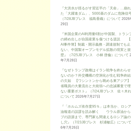
『大洪水が揺るがす習近平の「天命」…崩れ
た「大躍進ダム」、5000基のダムに危険信号
（7/28JBプレス 福島香織）について
202
29日
『米国企業のAI利用量6割が中国製、トラン
の締め出しが自国産業を傷つける逆説 【
AI事件簿】制裁・開示義務・調達規制でも止
ない、中国製オープンモデル拡散の現実と規
壁』（7/25JBプレス 小林 啓倫）について
年7月28日
『なぜトランプ政権はイラン戦争を終わらせ
ないのか？外交機構の空洞化が生む戦争終結
の欠如 【ワシントンから眺める東アジア】
省職員の大量流出と大統領への忠誠審査で埋
ない重要ポスト』（7/24JBプレス 佐々木
について
2026年7月27日
『「ホルムズ依存度95％」は本当か、ロシ
油報道の誤謬を読み解く ウラル原油から
ブの語源まで、専門家も間違えるロシア論の
し穴』（7/23JBプレス 杉浦敏広）につい
6年7月26日