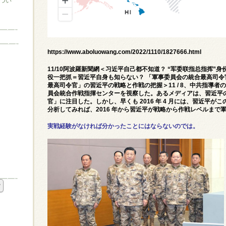
つい
https://www.aboluowang.com/2022/1110/1827666.html
11/10阿波羅新聞網＜习近平自己都不知道？ “军委联指总指挥”身
役一把抓＝習近平自身も知らない？ 「軍事委員会の統合最高司
最高司令官」の習近平の戦略と作戦の把握＞11 / 8、中共指導
員会統合作戦指揮センターを視察した。あるメディアは、習近平
官」に注目した。しかし、早くも 2016 年 4 月には、習近平
分析してみれば、2016 年から習近平が戦略から作戦レベルまで
実戦経験がなければ分かったことにはならないのでは。