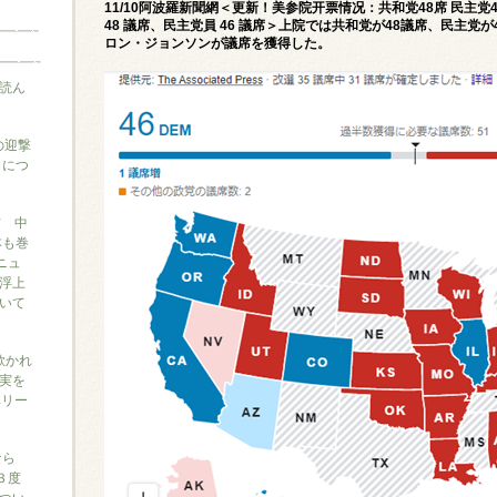
11/10阿波羅新聞網＜更新！美参院开票情况：共和党48席 民主
48 議席、民主党員 46 議席＞上院では共和党が48議席、民主
ロン・ジョンソンが議席を獲得した。
読ん
の迎撃
』につ
信 中
本も巻
ニュ
浮上
いて
に欺かれ
実を
ベリー
なら
３度