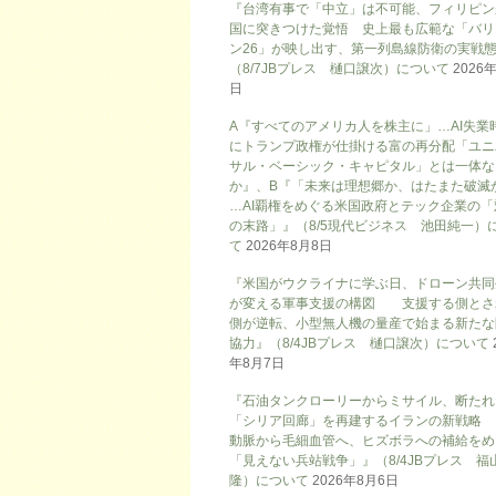
『台湾有事で「中立」は不可能、フィリピン
国に突きつけた覚悟 史上最も広範な「バリ
ン26」が映し出す、第一列島線防衛の実戦
（8/7JBプレス 樋口譲次）について
2026
日
A『すべてのアメリカ人を株主に」…AI失業
にトランプ政権が仕掛ける富の再分配「ユニ
サル・ベーシック・キャピタル」とは一体な
か』、B『「未来は理想郷か、はたまた破滅
…AI覇権をめぐる米国政府とテック企業の「
の末路」』（8/5現代ビジネス 池田純一）
て
2026年8月8日
『米国がウクライナに学ぶ日、ドローン共同
が変える軍事支援の構図 支援する側とさ
側が逆転、小型無人機の量産で始まる新たな
協力』（8/4JBプレス 樋口譲次）について
年8月7日
『石油タンクローリーからミサイル、断たれ
「シリア回廊」を再建するイランの新戦略
動脈から毛細血管へ、ヒズボラへの補給をめ
「見えない兵站戦争」』（8/4JBプレス 福
隆）について
2026年8月6日