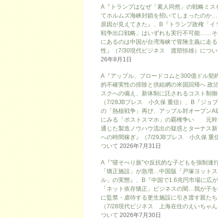
A『トランプはなぜ「素人同然」の戦略ミス
てホルムズ海峡封鎖を招いてしまったのか…
原因が見えてきた』、B『トランプ政権「イ
戦争出口戦略」はいずれも実行不可能……そ
にあるのは中国が台湾海峡で冒険主義に走る
性』（7/30現代ビジネス 渡部恒雄）につ
26年8月1日
A『アップル、ブロードコムと300億ドル契
的不確実性の排除と供給網の米国回帰へ 政
スクへの備え、新体制に託されるコスト制御
（7/28JBプレス 小久保 重信）、B『ジョ
の「熱核戦争」再び、アップル対オープンAI
にみる「ポストスマホ」の覇権争い 元幹
通じた製造ノウハウ流出の疑惑とターナス新
への時間稼ぎ』（7/29JBプレス 小久保 重
ついて
2026年7月31日
A『”寝そべり族”や反抗的な子どもを強制連
「矯正施設」が急増…中国版「戸塚ヨットス
ル」の実態』、B『中国で1.6兆円市場に広
「ネット依存矯正」ビジネスの闇…我が子を
に監禁・虐待する更生施設に引き渡す親たち
（7/28現代ビジネス 上海在住のえいちゃ
ついて
2026年7月30日