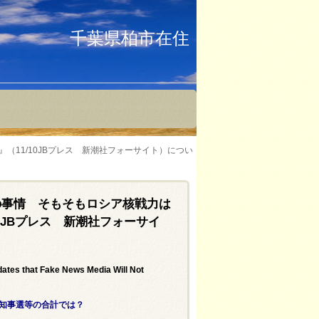
千葉県柏市在住
11/10JBプレス 新潮社フォーサイト）につい
の事情 そもそもロシア核戦力は
0JBプレス 新潮社フォーサイ
tes that Fake News Media Will Not
、知事選等の合計では？