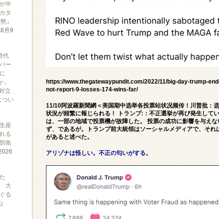
が中
カタ
態勢』
年8月9
時代
バー
に
https://www.thegatewaypundit.com/2022/11/big-day-trump-end
か」
not-report-9-losses-174-wins-far/
対立
につい
11/10阿波羅新聞網＜美国期中选举各投票站状况频传！川普批：
状況が頻繁に報じられる！ トランプ:：不正選挙が再び発生している
は、一部の地域で投票機が故障した。 投票の成功に影響を与え
生産
ず、であるが。トランプ前大統領はソーシャルメディアで、それ
れる
があると述べた。
防衛
2026
アリゾナは怪しい。不正の匂いがする。
た
 大
ぐる
山