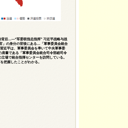
份背后…—“军委联指总指挥” 习近平战略与战
令官」の身分の背後にある…「軍事委員会統合
者の習近平は、軍事委員会を率いて中央軍事委
の肩書である「軍事委員会統合司令部総司令
がこの立場で統合指揮センターを訪問している。
軍を把握したことがわかる。