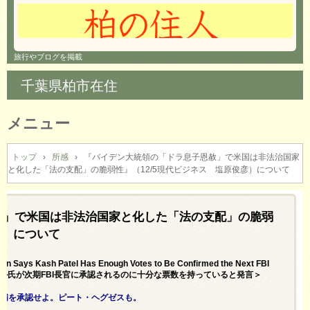
旅行やブログを掲載
千葉県柏市在住
メニュー
コ
ン
トップ
›
所感
›
『バイデン大統領の「ドラ息子恩赦」で米国は非法治国家
と化した「法の支配」の脆弱性』（12/5現代ビジネス 塩原俊彦）について
テ
ン
ツ
へ
赦」で米国は非法治国家と化した「法の支配」の脆弱
ス
彦）について
キ
ッ
yn Says Kash Patel Has Enough Votes to Be Confirmed the Next FBI
プ
パテル氏が次期FBI長官に承認されるのに十分な票数を持っていると発言＞
候補を承認せよ。ピート・ヘグゼスも。