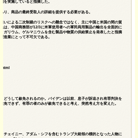
規制を実施していると指摘した。
であり、商品の最終受取人の詳細を提供する必要がある。
た疑いによる二次制裁のリスクへの懸念ではなく、主に中国と米国の間の貿
氏は、中国商務部が12/3に米軍使用者への軍民両用製品の輸出を全面的に
ン、ガリウム、ゲルマニウムを含む製品や物質の供給禁止を発表したと指摘
な製造業にとって不可欠である。
6.html
に、どうして赦免されるのか。バイデンは以前、息子が訴追され有罪判決を
は赦免できず、有罪の者のみが赦免できると考え、突然考え方を変えた。
ズ・チェイニー、アダム・シフを含むトランプ大統領の標的となった人物に