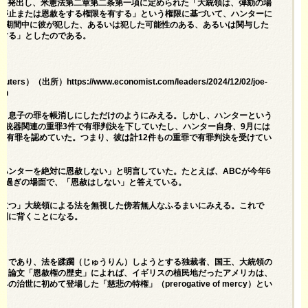
Clemencyを発出し、米憲法第二章第二条第一項に定められた「大統領は、弾劾の場
行停止または恩赦をする権限を有する」という権限に基づいて、ハンターに
日までの期間中に彼が犯した、あるいは犯した可能性のある、あるいは関与した
与する」としたのである。
）https://www.economist.com/leaders/2024/12/02/joe-
son
て、息子の罪を帳消しにしただけのようにみえる。しかし、ハンターという
で銃器関連の重罪3件で有罪判決を下していたし、ハンター自身、9月には
ても有罪を認めていた。つまり、彼は計12件もの重罪で有罪判決を受けてい
ハンターを絶対に恩赦しない」と明言していた。たとえば、ABCが今年6
分過ぎの場面で、「恩赦はしない」と答えている。
に立つ」大統領による法を無視した傍若無人なふるまいにみえる。これで
原則に背くことになる。
く）であり、法を蹂躙（じゅうりん）しようとする独裁者、国王、大統領の
る。論文「恩赦権の歴史」によれば、イギリスの植民地だったアメリカは、
に初めて登場した「慈悲の特権」（prerogative of mercy）とい