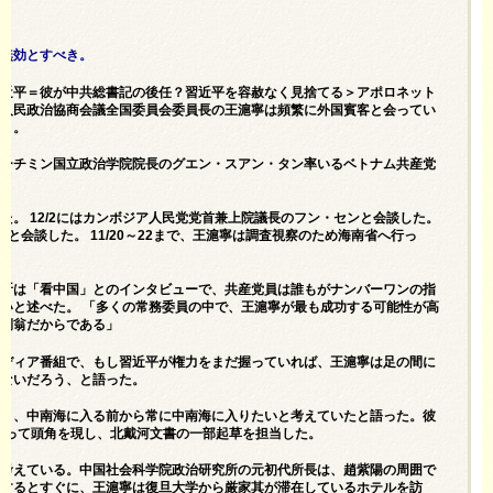
然無効とすべき。
弃习近平＝彼が中共総書記の後任？習近平を容赦なく見捨てる＞アポロネット
国人民政治協商会議全国委員会委員長の王滬寧は頻繁に外国賓客と会ってい
違う。
でホーチミン国立政治学院院長のグエン・スアン・タン率いるベトナム共産党
した。 12/2にはカンボジア人民党党首兼上院議長のフン・センと会談した。
問と会談した。 11/20～22まで、王滬寧は調査視察のため海南省へ行っ
文昕は「看中国」とのインタビューで、共産党員は誰もがナンバーワンの指
いと述べた。 「多くの常務委員の中で、王滬寧が最も成功する可能性が高
不倒翁だからである」
メディア番組で、もし習近平が権力をまだ握っていれば、王滬寧は足の間に
はないだろう、と語った。
おり、中南海に入る前から常に中南海に入りたいと考えていたと語った。彼
があって頭角を現し、北戴河文書の一部起草を担当した。
と考えている。中国社会科学院政治研究所の元初代所長は、趙紫陽の周囲で
着するとすぐに、王滬寧は復旦大学から厳家其が滞在しているホテルを訪