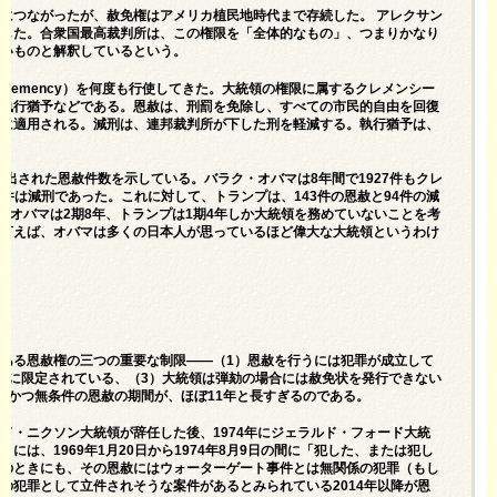
につながったが、赦免権はアメリカ植民地時代まで存続した。 アレクサン
入した。合衆国最高裁判所は、この権限を「全体的なもの」、つまりかなり
ないものと解釈しているという。
lemency）を何度も行使してきた。大統領の権限に属するクレメンシー
、執行猶予などである。恩赦は、刑罰を免除し、すべての市民的自由を回復
プに適用される。減刑は、連邦裁判所が下した刑を軽減する。執行猶予は、
て出された恩赦件数を示している。バラク・オバマは8年間で1927件もクレ
5件は減刑であった。これに対して、トランプは、143件の恩赦と94件の減
。オバマは2期8年、トランプは1期4年しか大統領を務めていないことを考
り言えば、オバマは多くの日本人が思っているほど偉大な大統領というわけ
ある恩赦権の三つの重要な制限――（1）恩赦を行うには犯罪が成立して
罪に限定されている、（3）大統領は弾劾の場合には赦免状を発行できない
全かつ無条件の恩赦の期間が、ほぼ11年と長すぎるのである。
ド・ニクソン大統領が辞任した後、1974年にジェラルド・フォード大統
は、1969年1月20日から1974年8月9日の間に「犯した、または犯し
ンのときにも、その恩赦にはウォーターゲート事件とは無関係の犯罪（もし
の犯罪として立件されそうな案件があるとみられている2014年以降が恩