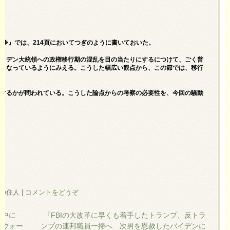
戦争』では、214頁においてつぎのように書いておいた。
バイデン大統領への政権移行期の混乱を目の当たりにするにつけて、ごく普
題となっているようにみえる。こうした幅広い観点から、この節では、移行
い」
治するかが問われている。こうした論点からの考察の必要性を、今回の騒動
柏の住人
|
コメントをどうぞ
最中に
『FBIの大改革に早くも着手したトランプ、反トラ
・ウォー
ンプの連邦職員一掃へ 次男を恩赦したバイデンに