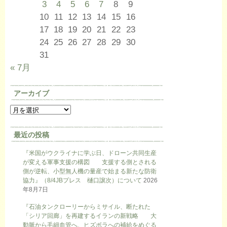
3
4
5
6
7
8
9
10
11
12
13
14
15
16
17
18
19
20
21
22
23
24
25
26
27
28
29
30
31
« 7月
アーカイブ
最近の投稿
『米国がウクライナに学ぶ日、ドローン共同生産
が変える軍事支援の構図 支援する側とされる
側が逆転、小型無人機の量産で始まる新たな防衛
協力』（8/4JBプレス 樋口譲次）について
2026
年8月7日
『石油タンクローリーからミサイル、断たれた
「シリア回廊」を再建するイランの新戦略 大
動脈から毛細血管へ、ヒズボラへの補給をめぐる