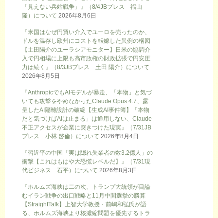
「見えない兵站戦争」』（8/4JBプレス 福山
隆）について
2026年8月6日
『米国はなぜ円買い介入でユーロを売ったのか、
ドルを温存し欧州にコストを転嫁した異例の構図
【土田陽介のユーラシアモニター】日米の協調介
入で円相場に上限も高市政権の財政拡張で円安圧
力は続く』（8/3JBプレス 土田 陽介）について
2026年8月5日
『AnthropicでもAIモデルが暴走、「本物」と気づ
いても攻撃をやめなかったClaude Opus 4.7、露
呈したAI隔離設計の破綻【生成AI事件簿】「本物
だと気づけばAIは止まる」は通用しない、Claude
不正アクセスが企業に突きつけた現実』（7/31JB
プレス 小林 啓倫）について
2026年8月4日
『習近平の中国「実は隠れ失業者の数3.2億人」の
衝撃【これはもはや大恐慌レベルだ】』（7/31現
代ビジネス 石平）について
2026年8月3日
『ホルムズ海峡は二の次、トランプ大統領が目論
むイラン戦争の出口戦略と11月中間選挙の勝算
【StraightTalk】上智大学教授・前嶋和弘氏が語
る、ホルムズ海峡より核濃縮問題を優先するトラ