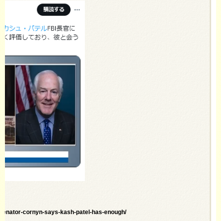
-senator-cornyn-says-kash-patel-has-enough/