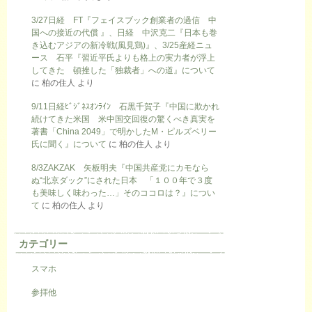
3/27日経 FT『フェイスブック創業者の過信 中
国への接近の代償 』、日経 中沢克二『日本も巻
き込むアジアの新冷戦(風見鶏)』、3/25産経ニュ
ース 石平『習近平氏よりも格上の実力者が浮上
してきた 頓挫した「独裁者」への道』について
に
柏の住人
より
9/11日経ﾋﾞｼﾞﾈｽｵﾝﾗｲﾝ 石黒千賀子『中国に欺かれ
続けてきた米国 米中国交回復の驚くべき真実を
著書「China 2049」で明かしたM・ピルズベリー
氏に聞く』について
に
柏の住人
より
8/3ZAKZAK 矢板明夫『中国共産党にカモなら
ぬ“北京ダック”にされた日本 「１００年で３度
も美味しく味わった…」そのココロは？』につい
て
に
柏の住人
より
カテゴリー
スマホ
参拝他