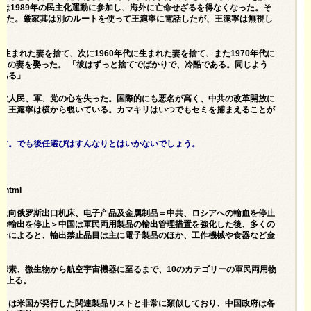
其は1989年の民主化運動に参加し、海外に亡命せざるを得なくなった。そ
わった。厳家其は別のルートを使って王滬寧に電話したが、王滬寧は無視し
生まれた妻を捨て、次に1960年代に生まれた妻を捨て、また1970年代に
番目の妻を娶った。 「彼はずっと捨てでばかりで、冷酷である。同じよう
がある」
平は人民、軍、党の心を失った。国際的にも悪名が高く、中共の改革開放に
も、王滬寧は横から覗いている。カマキリはいつでもセミを捕まえることが
です。でも後任選びはすんなりとはいかないでしょう。
0.html
国终止向俄罗斯出口机床、电子产品及金属制品＝中共、ロシアへの輸血を停止
品の輸出を停止＞中国は軍民両用製品の輸出管理措置を強化した後、多くの
ヤーによると、輸出禁止品目は主に電子製品のほか、工作機械や食器など金
、毒素、微生物から航空宇宙機器に至るまで、10のカテゴリーの軍民両用物
に上る。
ストは米国が発行した関連製品リストと非常に類似しており、中国政府は各