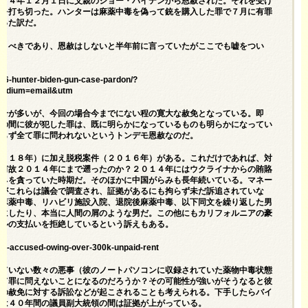
０２４年１２月１日に父親のジョー・バイデンから恩赦された。それを受け
判を打ち切った。ハンターは麻薬中毒を偽って銃を購入した罪で７月に有罪
なった訳だ。
償うべきであり、恩赦はしないと半年前に言っていたがここでも嘘をつい
9536-hunter-biden-gun-case-pardon/?
medium=email&utm
場合が多いが、今回の場合今までにない程の寛大な赦免となっている。即
での間に彼が犯した罪は、既に明らかになっているものも明らかになってい
拘らず全て罪に問われないというトンデモ恩赦なのだ。
２０１８年）に加え脱税案件（２０１６年）がある。これだけであれば、対
。何故２０１４年にまで遡ったのか？２０１４年にはウクライナからの賄賂
カネを貪っていた時期だ。そのほかに中国がらみも長年続いている。マネー
るがこれらは議会で調査され、証拠があるにも拘らず未だ訴追されていな
も麻薬中毒、リハビリ施設入院、退院後麻薬中毒、以下同文を繰り返した男
毒にしたり、本当に人間の屑のような男だ。この他にもカリフォルニアの豪
ドルの支払いを拒絶しているという訴えもある。
den-accused-owing-over-300k-unpaid-rent
出ていない数々の悪事（彼のノートパソコンに収録されていた薬物中毒状態
全て罪に問えないことになるのだろうか？その可能性が強いがそうなると彼
この赦免に対する訴訟などが起こされることも考えられる。下手したらバイ
事は４０年間の議員副大統領の間は証拠が上がっている。