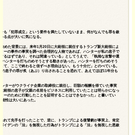
場合も「犯罪成立」という要件を満たしていないまま、何がなんでも罪を赦
ている点が大いに気になる。
を決めた背景には、来年1月20日に大統領に就任するトランプ新大統領によ
ンターの事件の事実を調べた合理的な人物であれば、ハンターが私の息子で
達するはずであり、それは間違っている」としてうえで、「執拗な攻撃や選
たハンターを打ちのめそうとする動きがあった。ハンターを打ちのめそう
そして、ここで終わると信ずべき理由はない。もう十分だ」とのべている。
過去の息子の罪が炙（あぶ）り出されることを恐れて、あえてほぼ11年分も
にハンターがウクライナ企業の取締役に就任し、巨額の報酬を得ていた事実
、大統領の息子が父親の名前をビジネスに利用していたことは明らかになっ
ンターのために行動したことを証明することはできなかった」と書いてい
可能性は大いにあった。
を恐れて先手を打ったことで、逆に、トランプによる復讐劇が事実上、肯定
、バイデンの「法」を無視した行為がトランプによる「法」を無視した恩赦