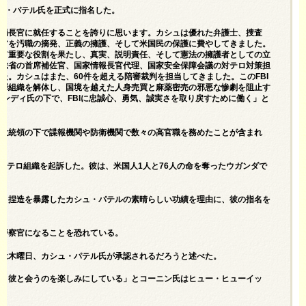
シュ・パテル氏を正式に
指名した。
査局長官に就任することを誇りに思います。カシュは優れた弁護士、捜査
リアを汚職の摘発、正義の擁護、そして米国民の保護に費やしてきました。
めて重要な役割を果たし、真実、説明責任、そして憲法の擁護者としての立
防総省の首席補佐官、国家情報長官代理、国家安全保障会議の対テロ対策担
た。カシュはまた、60件を超える陪審裁判を担当してきました。このFBI
犯罪組織を解体し、国境を越えた人身売買と麻薬密売の邪悪な惨劇を阻止す
ボンディ氏の下で、FBIに忠誠心、勇気、誠実さを取り戻すために働く」と
プ大統領の下で諜報機関や防衛機関で数々の高官職を務めたことが含まれ
他のテロ組織を起訴した。彼は、米国人1人と76人の命を奪ったウガンダで
ート捏造を暴露したカシュ・パテルの素晴らしい功績を理由に、彼の指名を
プ警察官になることを恐れている。
）は木曜日、カシュ・パテル氏が承認されるだろうと述べた。
り、彼と会うのを楽しみにしている」とコーニン氏はヒュー・ヒューイッ