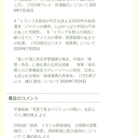
し穴』（7/23JBプレス 杉浦敏広）について
202
6年7月26日
A『トランプ大統領が不正を訴える2020年大統領
選挙「バイデンの勝利」にはやっぱり中国の干渉
があった可能性』、B『トランプを怒りの演説に
駆り立てた「アメリカの選挙」投票制度のあまり
の杜撰』（7/23現代ビジネス 朝香豊）について
2026年7月25日
『南シナ海に米沿岸警備隊が進出、中国の「海
警・民兵」に挑む新たな抑止戦略 海軍・海兵
隊との三軍種統合でグレーゾーンに対抗、日本に
も迫られる海自・海保連携の具体化』（7/22JBプ
レス 樋口 譲次）について
2026年7月24日
最近のコメント
平塚柾緒『写真で見るペリリューの戦い』を読ん
で
に
柏の住人
より
2/9日経『政府、ミサイル防衛強化 ３段階の迎撃
検討』、『「衛星」 周回軌道に投入成功か』につ
いて
に
柏の住人
より