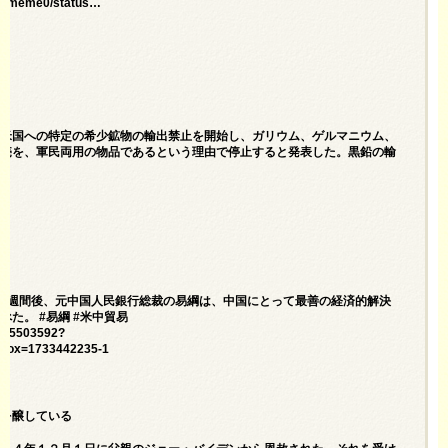
eme0/status…
は米国への特定の希少鉱物の輸出禁止を開始し、ガリウム、ゲルマニウム、
販売を、軍民両用の物品であるという理由で停止すると発表した。黒鉛の輸
1週間後、元中国人民銀行総裁の易綱は、中国にとって最善の経済的解決
た。 #易綱 #米中貿易
05-5503592?
obox=1733442235-1
議を醸している