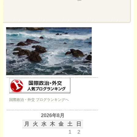
国際政治・外交 ブログランキングへ
2026年8月
月
火
水
木
金
土
日
1
2