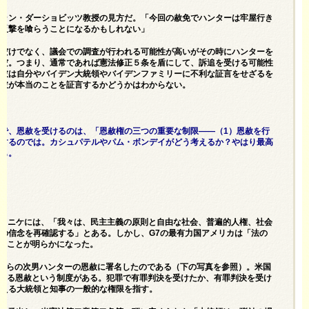
アラン・ダーショビッツ教授の見方だ。「今回の赦免でハンターは牢屋行き
な反撃を喰らうことになるかもしれない」
判だけでなく、議会での調査が行われる可能性が高いがその時にハンターを
のだ。つまり、通常であれば憲法修正５条を盾にして、訴追を受ける可能性
ら彼は自分やバイデン大統領やバイデンファミリーに不利な証言をせざるを
も彼が本当のことを証言するかどうかはわからない。
で、恩赦を受けるのは、「恩赦権の三つの重要な制限――（1）恩赦を行
反するのでは。カシュパテルやパム・ボンデイがどう考えるか？やはり最高
かも。
ュニケ
には、「我々は、民主主義の原則と自由な社会、普遍的人権、社会
の信念を再確認する」とある。しかし、G7の最有力国アメリカは「法の
であることが明らかになった。
自らの次男ハンターの恩赦に署名したのである（下の写真を参照）。米国
行政長官による恩赦という制度がある。犯罪で有罪判決を受けたか、有罪判決を受け
与える大統領と知事の一般的な権限を指す。