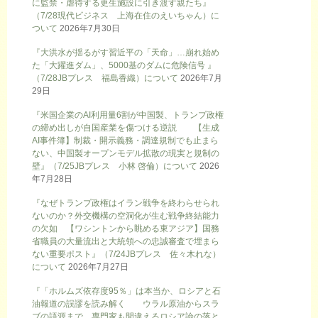
に監禁・虐待する更生施設に引き渡す親たち』
（7/28現代ビジネス 上海在住のえいちゃん）に
ついて
2026年7月30日
『大洪水が揺るがす習近平の「天命」…崩れ始め
た「大躍進ダム」、5000基のダムに危険信号 』
（7/28JBプレス 福島香織）について
2026年7月
29日
『米国企業のAI利用量6割が中国製、トランプ政権
の締め出しが自国産業を傷つける逆説 【生成
AI事件簿】制裁・開示義務・調達規制でも止まら
ない、中国製オープンモデル拡散の現実と規制の
壁』（7/25JBプレス 小林 啓倫）について
2026
年7月28日
『なぜトランプ政権はイラン戦争を終わらせられ
ないのか？外交機構の空洞化が生む戦争終結能力
の欠如 【ワシントンから眺める東アジア】国務
省職員の大量流出と大統領への忠誠審査で埋まら
ない重要ポスト』（7/24JBプレス 佐々木れな）
について
2026年7月27日
『「ホルムズ依存度95％」は本当か、ロシアと石
油報道の誤謬を読み解く ウラル原油からスラ
ブの語源まで、専門家も間違えるロシア論の落と