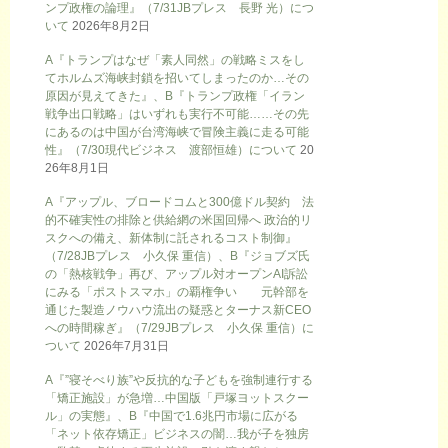
ンプ政権の論理』（7/31JBプレス 長野 光）につ
いて
2026年8月2日
A『トランプはなぜ「素人同然」の戦略ミスをし
てホルムズ海峡封鎖を招いてしまったのか…その
原因が見えてきた』、B『トランプ政権「イラン
戦争出口戦略」はいずれも実行不可能……その先
にあるのは中国が台湾海峡で冒険主義に走る可能
性』（7/30現代ビジネス 渡部恒雄）について
20
26年8月1日
A『アップル、ブロードコムと300億ドル契約 法
的不確実性の排除と供給網の米国回帰へ 政治的リ
スクへの備え、新体制に託されるコスト制御』
（7/28JBプレス 小久保 重信）、B『ジョブズ氏
の「熱核戦争」再び、アップル対オープンAI訴訟
にみる「ポストスマホ」の覇権争い 元幹部を
通じた製造ノウハウ流出の疑惑とターナス新CEO
への時間稼ぎ』（7/29JBプレス 小久保 重信）に
ついて
2026年7月31日
A『”寝そべり族”や反抗的な子どもを強制連行する
「矯正施設」が急増…中国版「戸塚ヨットスクー
ル」の実態』、B『中国で1.6兆円市場に広がる
「ネット依存矯正」ビジネスの闇…我が子を独房