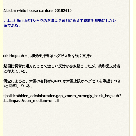
2/04/biden-white-house-pardons-00192610
Jack SmithのTシャツの意味は？裁判に訴えて恩赦を無効にしない
なし沼である。
trongly Back Hegseth＝共和党支持者はヘグゼス氏を強く支持＞
を次期国防長官に選んだことで激しい反対が巻き起こったが、共和党支持者
すると考えている。
ン調査によると、米国の有権者の40％が米国上院がヘグゼスを承認すべき
ないと回答している。
nt/politics/biden_administration/gop_voters_strongly_back_hegseth?
iticalimpact&utm_medium=email