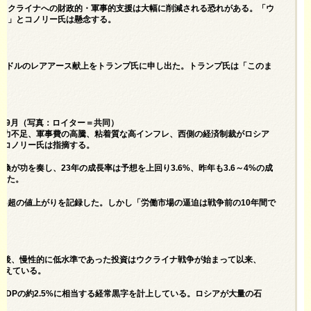
にウクライナへの財政的・軍事的支援は大幅に削減される恐れがある。「ウ
いる」とコノリー氏は懸念する。
0億ドルのレアアース献上をトランプ氏に申し出た。トランプ氏は「このま
。
年9月（写真：ロイター＝共同）
働力不足、軍事費の高騰、粘着質な高インフレ、西側の経済制裁がロシア
とコノリー氏は指摘する。
功を奏し、23年の成長率は予想を上回り3.6%、昨年も3.6～4%の成
新した。
70%超の値上がりを記録した。しかし「労働市場の逼迫は戦争前の10年間で
る。
壊後、慢性的に低水準であった投資はウクライナ戦争が始まって以来、
支えている。
DPの約2.5%に相当する経常黒字を計上している。ロシアが大量の石