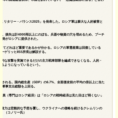
。
「ミリタリー・バランス2025」を発表した。ロシア軍は膨大な人的被害と
以来、損失は計4000両以上にのぼる。兵器や物資の穴を埋めるため、プーチ
0万発がロシアに提供された。
とってどれほど重要であるかが分かる。ロシアの軍需産業は回復している
ゲリッヒIISS所長は解説する。
果的な攻撃を実施できるだけの主力戦車部隊を編成できなくなる。人的・
じるようになっているという。
推定される。国内総生産（GDP）の6.7%、全面侵攻前の平均の倍以上に当た
体の軍事支出総額を上回る。
研究員（専門はロシア経済）は「ロシアの戦時経済は見た目ほど弱くない」
回復力は悲観的な予想を覆し、ウクライナへの侵略を続けるクレムリンの
る」（コノリー氏）