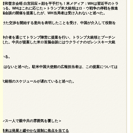
川普和普京会晤 白宫回应＝顔を平手打ち！米メディア：WHは習近平のトラ
と伝わる。WHはこれに応じた＞トランプ米大統領はロ・ウ戦争の停戦を推進
首脳会談の開催を提案したが、WH当局者は受け入れないと述べた。
に向けた交渉を開始する意向を表明したことを受け、中国が介入して役割を
、仲介者を通じてトランプ陣営に提案を行い、トランプ大統領とプーチン
伝えた。中共が提案した米ロ首脳会談にはウクライナのゼレンスキー大統
ている。
もりはないと述べた。駐米中国大使館の広報担当者は、この提案については
プ大統領のスケジュールが遅れていると述べた。
ァンス一人で親中共の雰囲気を覆した＞
業の将来は発展と緩やかな規制に焦点を当てる