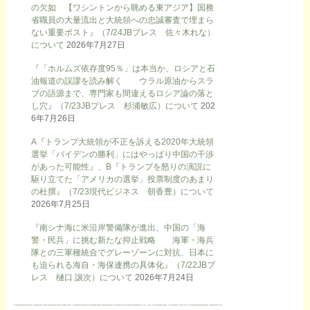
の欠如 【ワシントンから眺める東アジア】国務
省職員の大量流出と大統領への忠誠審査で埋まら
ない重要ポスト』（7/24JBプレス 佐々木れな）
について
2026年7月27日
『「ホルムズ依存度95％」は本当か、ロシアと石
油報道の誤謬を読み解く ウラル原油からスラ
ブの語源まで、専門家も間違えるロシア論の落と
し穴』（7/23JBプレス 杉浦敏広）について
202
6年7月26日
A『トランプ大統領が不正を訴える2020年大統領
選挙「バイデンの勝利」にはやっぱり中国の干渉
があった可能性』、B『トランプを怒りの演説に
駆り立てた「アメリカの選挙」投票制度のあまり
の杜撰』（7/23現代ビジネス 朝香豊）について
2026年7月25日
『南シナ海に米沿岸警備隊が進出、中国の「海
警・民兵」に挑む新たな抑止戦略 海軍・海兵
隊との三軍種統合でグレーゾーンに対抗、日本に
も迫られる海自・海保連携の具体化』（7/22JBプ
レス 樋口 譲次）について
2026年7月24日