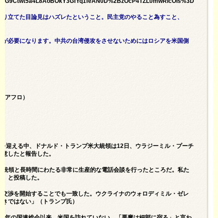
CG9Ctwt5a4L8AoBOkY3GfYq1feAN0D%2BzOcP4TZL0mwRIcOls%3D
駆り立てた目論見はハズレたということ。民主党のやること為すこと、
力が必要になります。中共の台湾侵攻をさせないためにはロシアを米国側
P/アフロ）
3年を迎える中、ドナルド・トランプ米大統領は12日、ウラジーミル・プーチ
合意したと報告した。
大統領と長時間にわたる非常に生産的な電話会談を行ったところだ。私た
る」と投稿した。
に交渉を開始することでも一致した。ウクライナのウォロディミル・ゼレ
べきではない」（トランプ氏）
は15年の国連総会以来、米国を訪れていない。「悪魔は細部に宿る」と言わ