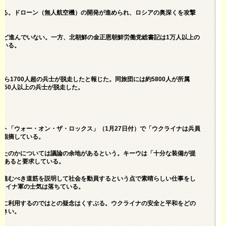
いる。ドローン（無人航空機）の開発が進められ、ロシアの奥深くを攻撃
とんど進んでいない。一方、北朝鮮の金正恩朝鮮労働党総書記は1万人以上の
ている。
ら1700人超の兵士が脱走したと報じた。同旅団には約5800人が所属
も50人以上の兵士が脱走した。
ト「ウォー・オン・ザ・ロックス」（1月27日付）で「ウクライナは兵員
と指摘している。
れたのかについては議論の余地があるという。キーウは「十分な装備が提
要があると要求している。
と進むべき道筋を説明して社会を動員するという点で素晴らしい仕事をし
クライナ軍の士気は落ちている。
しに利用するのではとの疑念はくすぶる。ウクライナの安全と平和をどの
大きい。