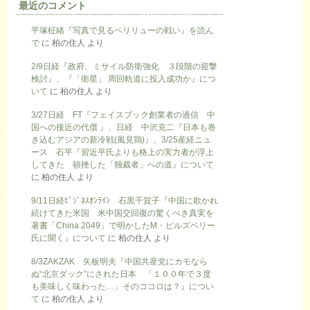
最近のコメント
平塚柾緒『写真で見るペリリューの戦い』を読ん
で
に
柏の住人
より
2/9日経『政府、ミサイル防衛強化 ３段階の迎撃
検討』、『「衛星」 周回軌道に投入成功か』につ
いて
に
柏の住人
より
3/27日経 FT『フェイスブック創業者の過信 中
国への接近の代償 』、日経 中沢克二『日本も巻
き込むアジアの新冷戦(風見鶏)』、3/25産経ニュ
ース 石平『習近平氏よりも格上の実力者が浮上
してきた 頓挫した「独裁者」への道』について
に
柏の住人
より
9/11日経ﾋﾞｼﾞﾈｽｵﾝﾗｲﾝ 石黒千賀子『中国に欺かれ
続けてきた米国 米中国交回復の驚くべき真実を
著書「China 2049」で明かしたM・ピルズベリー
氏に聞く』について
に
柏の住人
より
8/3ZAKZAK 矢板明夫『中国共産党にカモなら
ぬ“北京ダック”にされた日本 「１００年で３度
も美味しく味わった…」そのココロは？』につい
て
に
柏の住人
より