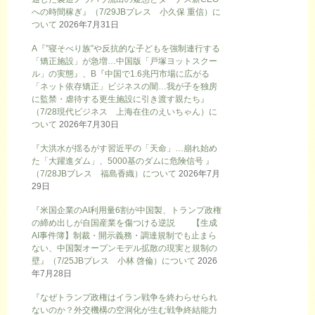
への時間稼ぎ』（7/29JBプレス 小久保 重信）に
ついて
2026年7月31日
A『”寝そべり族”や反抗的な子どもを強制連行する
「矯正施設」が急増…中国版「戸塚ヨットスクー
ル」の実態』、B『中国で1.6兆円市場に広がる
「ネット依存矯正」ビジネスの闇…我が子を独房
に監禁・虐待する更生施設に引き渡す親たち』
（7/28現代ビジネス 上海在住のえいちゃん）に
ついて
2026年7月30日
『大洪水が揺るがす習近平の「天命」…崩れ始め
た「大躍進ダム」、5000基のダムに危険信号 』
（7/28JBプレス 福島香織）について
2026年7月
29日
『米国企業のAI利用量6割が中国製、トランプ政権
の締め出しが自国産業を傷つける逆説 【生成
AI事件簿】制裁・開示義務・調達規制でも止まら
ない、中国製オープンモデル拡散の現実と規制の
壁』（7/25JBプレス 小林 啓倫）について
2026
年7月28日
『なぜトランプ政権はイラン戦争を終わらせられ
ないのか？外交機構の空洞化が生む戦争終結能力