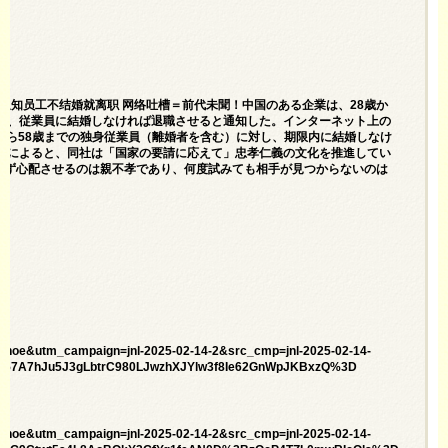
企业通知员工不结婚就离职 网络吐槽＝前代未聞！中国のある企業は、28歳か
業は、従業員に結婚しなければ退職させると通知した。インターネット上の
歳から58歳までの独身従業員（離婚者を含む）に対し、期限内に結婚しなけ
知によると、同社は「国家の要請に応えて」忠孝仁義の文化を推進してい
かず心配させるのは親不孝であり、何度試みても相手が見つからないのは
Lnoe&utm_campaign=jnl-2025-02-14-2&src_cmp=jnl-2025-02-14-
57A7hJu5J3gLbtrC980LJwzhXJYlw3f8Ie62GnWpJKBxzQ%3D
Lnoe&utm_campaign=jnl-2025-02-14-2&src_cmp=jnl-2025-02-14-