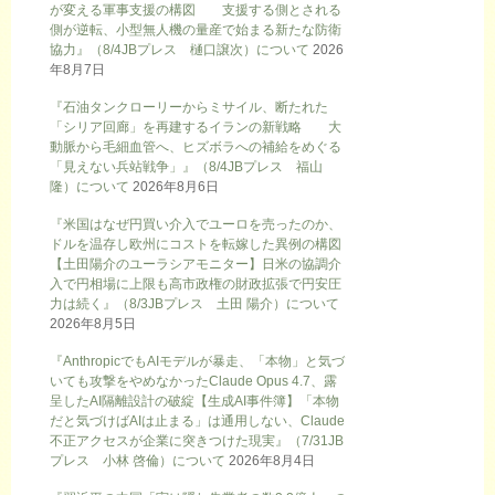
が変える軍事支援の構図 支援する側とされる
側が逆転、小型無人機の量産で始まる新たな防衛
協力』（8/4JBプレス 樋口譲次）について
2026
年8月7日
『石油タンクローリーからミサイル、断たれた
「シリア回廊」を再建するイランの新戦略 大
動脈から毛細血管へ、ヒズボラへの補給をめぐる
「見えない兵站戦争」』（8/4JBプレス 福山
隆）について
2026年8月6日
『米国はなぜ円買い介入でユーロを売ったのか、
ドルを温存し欧州にコストを転嫁した異例の構図
【土田陽介のユーラシアモニター】日米の協調介
入で円相場に上限も高市政権の財政拡張で円安圧
力は続く』（8/3JBプレス 土田 陽介）について
2026年8月5日
『AnthropicでもAIモデルが暴走、「本物」と気づ
いても攻撃をやめなかったClaude Opus 4.7、露
呈したAI隔離設計の破綻【生成AI事件簿】「本物
だと気づけばAIは止まる」は通用しない、Claude
不正アクセスが企業に突きつけた現実』（7/31JB
プレス 小林 啓倫）について
2026年8月4日