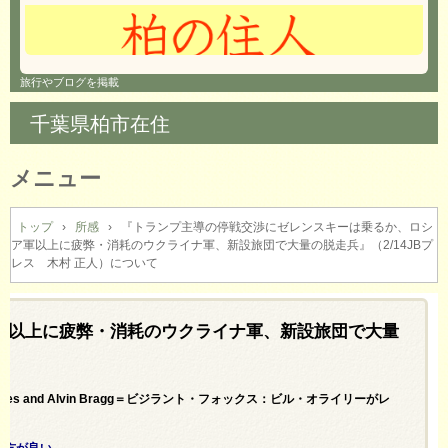
旅行やブログを掲載
千葉県柏市在住
メニュー
コ
ン
トップ
›
所感
›
『トランプ主導の停戦交渉にゼレンスキーは乗るか、ロシ
ア軍以上に疲弊・消耗のウクライナ軍、新設旅団で大量の脱走兵』（2/14JBプ
テ
レス 木村 正人）について
ン
ツ
へ
軍以上に疲弊・消耗のウクライナ軍、新設旅団で大量
ス
キ
ッ
プ
 on Letitia James and Alvin Bragg＝ビジラント・フォックス：ビル・オライリーがレ
だ方が良い。