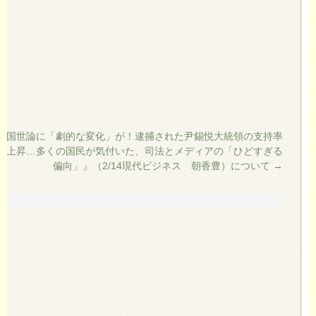
韓国世論に「劇的な変化」が！逮捕された尹錫悦大統領の支持率
急上昇…多くの国民が気付いた、司法とメディアの「ひどすぎる
偏向」』（2/14現代ビジネス 朝香豊）について
→