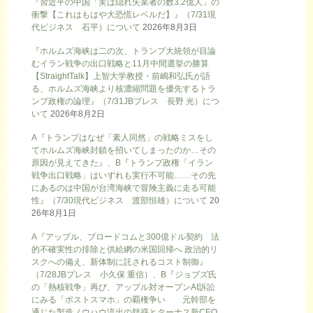
『習近平の中国「実は隠れ失業者の数3.2億人」の
衝撃【これはもはや大恐慌レベルだ】』（7/31現
代ビジネス 石平）について
2026年8月3日
『ホルムズ海峡は二の次、トランプ大統領が目論
むイラン戦争の出口戦略と11月中間選挙の勝算
【StraightTalk】上智大学教授・前嶋和弘氏が語
る、ホルムズ海峡より核濃縮問題を優先するトラ
ンプ政権の論理』（7/31JBプレス 長野 光）につ
いて
2026年8月2日
A『トランプはなぜ「素人同然」の戦略ミスをし
てホルムズ海峡封鎖を招いてしまったのか…その
原因が見えてきた』、B『トランプ政権「イラン
戦争出口戦略」はいずれも実行不可能……その先
にあるのは中国が台湾海峡で冒険主義に走る可能
性』（7/30現代ビジネス 渡部恒雄）について
20
26年8月1日
A『アップル、ブロードコムと300億ドル契約 法
的不確実性の排除と供給網の米国回帰へ 政治的リ
スクへの備え、新体制に託されるコスト制御』
（7/28JBプレス 小久保 重信）、B『ジョブズ氏
の「熱核戦争」再び、アップル対オープンAI訴訟
にみる「ポストスマホ」の覇権争い 元幹部を
通じた製造ノウハウ流出の疑惑とターナス新CEO