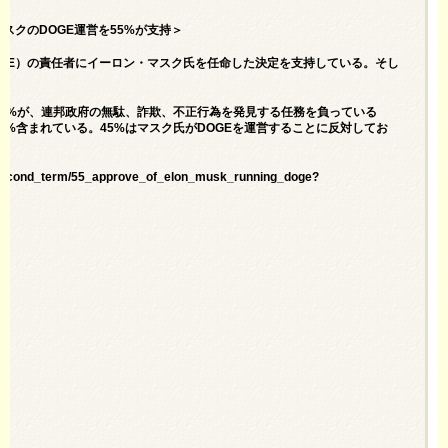
＝イーロン・マスクのDOGE運営を55%が支持＞
GE）の責任者にイーロン・マスク氏を任命した決定を支持している。そし
5%が、連邦政府の無駄、詐欺、不正行為を発見する任務を負っている
8%含まれている。45%はマスク氏がDOGEを運営することに反対してお
on_second_term/55_approve_of_elon_musk_running_doge?