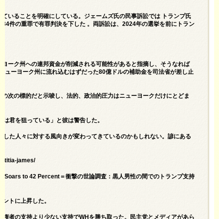
していることを明確にしている。ジェームズ氏の民事訴訟では
トランプ氏
、
34件の重罪で有罪判決
を下した 。両訴訟は、2024年の選挙を前にトラン
ーヨーク州への連邦資金が削減される可能性があると指摘し、そうなれば
るニューヨーク州に流れ込むはずだった
80億ドルの補助金を司法省が差し止
領の次の標的だと示唆し、法的、政治的圧力はニューヨークだけにとどま
らは君を狙っている」と彼は警告した。
とした人々に対する風向きが変わってきているのかもしれない。諺にある
etitia-james/
g Black Men Soars to 42 Percent＝衝撃の世論調査：黒人男性の間でのトランプ支持
セントに上昇した。
有権者の支持より少ない支持でWHを勝ち取った。民主党とメディアがあら