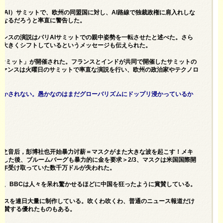
（AI）サミットで、欧州の同盟国に対し、AI路線で独裁政権に肩入れしな
となるだろうと率直に警告した。
ァンスの演説はパリAIサミットでの親中姿勢を一転させたと述べた。さら
へと大きくシフトしているというメッセージも伝えられた。
ンサミット」が開催された。フランスとインドが共同で開催したサミットの
し、ヴァンスは火曜日のサミットで率直な演説を行い、欧州の政治家やテクノロ
活かされない。愚かなのはまだグローバリズムにドップリ浸かっているか
美国之音后，彭博社也开始暴力讨薪＝マスクがまた大きな波を起こす！メキ
鎖した後、ブルームバーグも暴力的に金を要求＞2/3、マスクは米国国際開
が毎年受け取っていた数千万ドルが失われた。
日、BBCは人々を呆れ驚かせるほどに中国を狂ったように賞賛している。
ースを連日大量に制作している。吹くわ吹くわ、普通のニュース報道だけ
接称賛する優れたものもある。