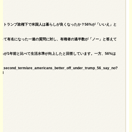
ump? 56% Say No＝トランプ政権下で米国人は暮らしが良くなったか？56%が「いいえ」と
よって有名になった一連の質問に対し、有権者の過半数が「ノー」と答えて
%が1年前と比べて生活水準が向上したと回答しています。一方、56%は
ation_second_term/are_americans_better_off_under_trump_56_say_no?
il