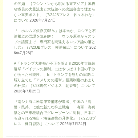
の欠如 【ワシントンから眺める東アジア】国務
省職員の大量流出と大統領への忠誠審査で埋まら
ない重要ポスト』（7/24JBプレス 佐々木れな）
について
2026年7月27日
『「ホルムズ依存度95％」は本当か、ロシアと石
油報道の誤謬を読み解く ウラル原油からスラ
ブの語源まで、専門家も間違えるロシア論の落と
し穴』（7/23JBプレス 杉浦敏広）について
202
6年7月26日
A『トランプ大統領が不正を訴える2020年大統領
選挙「バイデンの勝利」にはやっぱり中国の干渉
があった可能性』、B『トランプを怒りの演説に
駆り立てた「アメリカの選挙」投票制度のあまり
の杜撰』（7/23現代ビジネス 朝香豊）について
2026年7月25日
『南シナ海に米沿岸警備隊が進出、中国の「海
警・民兵」に挑む新たな抑止戦略 海軍・海兵
隊との三軍種統合でグレーゾーンに対抗、日本に
も迫られる海自・海保連携の具体化』（7/22JBプ
レス 樋口 譲次）について
2026年7月24日