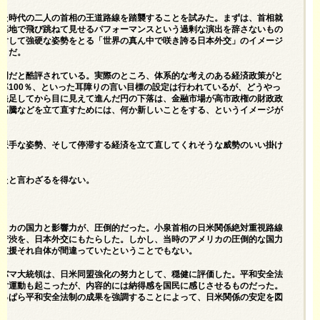
いた時代の二人の首相の王道路線を踏襲することを試みた。まずは、首相就
軍基地で飛び跳ねて見せるパフォーマンスという過剰な演出を辞さないもの
に対して強硬な姿勢をとる「世界の真ん中で咲き誇る日本外交」のイメージ
ようだ。
不明だと酷評されている。実際のところ、体系的な考えのある経済政策がと
率100％、といった耳障りの言い目標の設定は行われているが、どうやっ
が発足してから目に見えて進んだ円の下落は、金融市場が高市政権の財政政
の高騰などを立て直すためには、何か新しいことをする、というイメージが
る派手な姿勢、そして停滞する経済を立て直してくれそうな威勢のいい掛け
ったと言わざるを得ない。
メリカの国力と影響力が、圧倒的だった。小泉首相の日米関係絶対重視路線
る苦渋を、日本外交にもたらした。しかし、当時のアメリカの圧倒的な国力
の支援それ自体が間違っていたということでもない。
オバマ大統領は、日米同盟強化の努力として、穏健に評価した。平和安全法
反対運動も起こったが、内容的には納得感を国民に感じさせるものだった。
もっぱら平和安全法制の成果を強調することによって、日米関係の安定を図