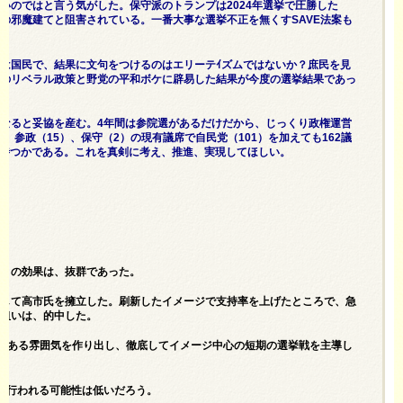
いのではと言う気がした。保守派のトランプは2024年選挙で圧勝した
判）での邪魔建てと阻害されている。一番大事な選挙不正を無くすSAVE法案も
。
は国民で、結果に文句をつけるのはエリーテｲズムではないか？庶民を見
権のリベラル政策と野党の平和ボケに辟易した結果が今度の選挙結果であっ
なると妥協を産む。4年間は参院選があるだけだから、じっくり政権運営
）、参政（15）、保守（2）の現有議席で自民党（101）を加えても162議
まで待つかである。これを真剣に考え、推進、実現してほしい。
襲」の効果は、抜群であった。
として高市氏を擁立した。刷新したイメージで支持率を上げたところで、急
う狙いは、的中した。
高揚感ある雰囲気を作り出し、徹底してイメージ中心の短期の選挙戦を主導し
が行われる可能性は低いだろう。