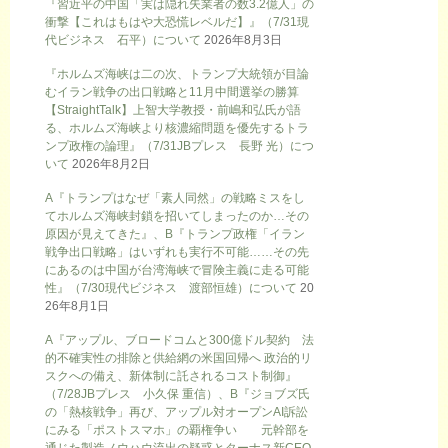
『習近平の中国「実は隠れ失業者の数3.2億人」の
衝撃【これはもはや大恐慌レベルだ】』（7/31現
代ビジネス 石平）について
2026年8月3日
『ホルムズ海峡は二の次、トランプ大統領が目論
むイラン戦争の出口戦略と11月中間選挙の勝算
【StraightTalk】上智大学教授・前嶋和弘氏が語
る、ホルムズ海峡より核濃縮問題を優先するトラ
ンプ政権の論理』（7/31JBプレス 長野 光）につ
いて
2026年8月2日
A『トランプはなぜ「素人同然」の戦略ミスをし
てホルムズ海峡封鎖を招いてしまったのか…その
原因が見えてきた』、B『トランプ政権「イラン
戦争出口戦略」はいずれも実行不可能……その先
にあるのは中国が台湾海峡で冒険主義に走る可能
性』（7/30現代ビジネス 渡部恒雄）について
20
26年8月1日
A『アップル、ブロードコムと300億ドル契約 法
的不確実性の排除と供給網の米国回帰へ 政治的リ
スクへの備え、新体制に託されるコスト制御』
（7/28JBプレス 小久保 重信）、B『ジョブズ氏
の「熱核戦争」再び、アップル対オープンAI訴訟
にみる「ポストスマホ」の覇権争い 元幹部を
通じた製造ノウハウ流出の疑惑とターナス新CEO