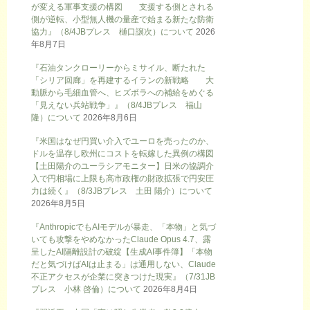
が変える軍事支援の構図 支援する側とされる
側が逆転、小型無人機の量産で始まる新たな防衛
協力』（8/4JBプレス 樋口譲次）について
2026
年8月7日
『石油タンクローリーからミサイル、断たれた
「シリア回廊」を再建するイランの新戦略 大
動脈から毛細血管へ、ヒズボラへの補給をめぐる
「見えない兵站戦争」』（8/4JBプレス 福山
隆）について
2026年8月6日
『米国はなぜ円買い介入でユーロを売ったのか、
ドルを温存し欧州にコストを転嫁した異例の構図
【土田陽介のユーラシアモニター】日米の協調介
入で円相場に上限も高市政権の財政拡張で円安圧
力は続く』（8/3JBプレス 土田 陽介）について
2026年8月5日
『AnthropicでもAIモデルが暴走、「本物」と気づ
いても攻撃をやめなかったClaude Opus 4.7、露
呈したAI隔離設計の破綻【生成AI事件簿】「本物
だと気づけばAIは止まる」は通用しない、Claude
不正アクセスが企業に突きつけた現実』（7/31JB
プレス 小林 啓倫）について
2026年8月4日