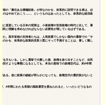
市首相の「責任ある積極財政」が何なのかを、体系的に説明できる者は、ほ
いうのはやめておこう……、というものはあったとしても、体系的な経済政
苦境に直面している日本の現実は、小泉政権や安倍政権の時代と比して、著
、国民に理解を求めなければならない必要性が増しているはずである。
まった。高市首相の支持者たちは、人気投票でしかない国内の選挙での「サ
こるのかを、体系的な政策的見取り図にそって予測することは、著しく難し
をする方もいる。しかし選挙で大勝した後、政権を放り出すことなど、自民
い回すような事態になるとしても、本当の意味での政権交代は、約4年間
性がある。仮に政策の破綻が明らかになっても、政権交代の選択肢がないと
が、4年間にわたる長期の国政運営を委ねられると、いったいどうなるの