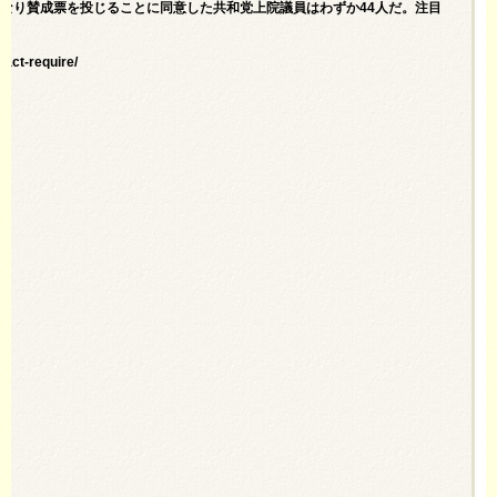
なり賛成票を投じることに同意した共和党上院議員はわずか44人だ。注目
act-require/