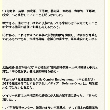
高官9名（何衛東、苗華、何宏軍、王秀斌、林向陽、秦樹桐、袁華智、王厚斌、
制の安全」へと移行していることを明らかにした。
と解釈できる。他方では、権力の頂点にあっても忠誠心は不安定であること
能力に対する他国の評価に影響を与えるだろう。
忠誠心にある。これは習近平の軍事の指導的地位を強化し、潜在的な脅威を
期にわたるものであり、指導部再編、忠誠心の審査や、軍事建設のあらゆる
持久战做准备 美空军强化其“中心辐射式”基地部署策略＝太平洋戦域と中共と
米空軍は「中心放射状」基地展開戦略を強化＞
「敏捷戦闘運用Agile Combat Employment」（中心放射状）
する報道を専門とするデジタルメディア「Defense One」は、現米空
したわけではないと報じた。
ローメイヤー次官は太平洋訪問の最後に少人数の記者団に語った。「我々の
意に達した」。
のマウイ宇宙監視センター、韓国のオサン空軍基地、そして日本の横田基地