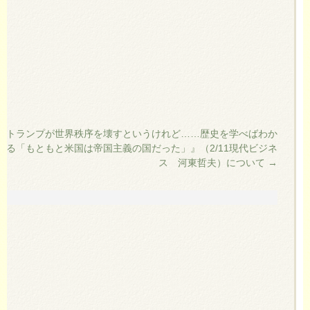
『トランプが世界秩序を壊すというけれど……歴史を学べばわか
る「もともと米国は帝国主義の国だった」』（2/11現代ビジネ
ス 河東哲夫）について
→
す