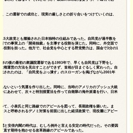
で、この選挙での成功と、現実の厳しさとの折り合いをつけていくのは、
1.5大政党とも揶揄された日本独特の仕組みであった。自民党が過半数を
政面での事実上の「開発独裁」を主導する役割を演じた。同時に、外交面で
る役割を担った。他方で、社会党を中心とする野党勢力は、国会で3分の1
。
91年の後の最初の衆議院選挙である1993年で、早くも自民党は下野をし
た政権運営の方法を見出すことができず、首相が目まぐるしく変わった。自
成されたのは、「自民党をぶっ潰す」のスローガンを掲げながら2001年
しれないという気運を作り出した。同時に、当時のアメリカのブッシュ大統
戦争にあわせて、次々と特別措置法を作って自衛隊の海外派遣を行い、日米
おいて、小泉氏と同じ路線でのアピールを図って、長期政権を築いた。ま
ミクスと呼称されるデノミ対策を前面に出した経済政策で、現役層にアピー
内閣と安倍内閣の時代は、むしろ例外と言える安定の時代だった。その要因
立て直す期待を抱かせる改革路線のアピールであった。