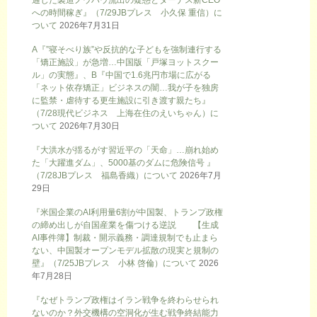
への時間稼ぎ』（7/29JBプレス 小久保 重信）に
ついて
2026年7月31日
A『”寝そべり族”や反抗的な子どもを強制連行する
「矯正施設」が急増…中国版「戸塚ヨットスクー
ル」の実態』、B『中国で1.6兆円市場に広がる
「ネット依存矯正」ビジネスの闇…我が子を独房
に監禁・虐待する更生施設に引き渡す親たち』
（7/28現代ビジネス 上海在住のえいちゃん）に
ついて
2026年7月30日
『大洪水が揺るがす習近平の「天命」…崩れ始め
た「大躍進ダム」、5000基のダムに危険信号 』
（7/28JBプレス 福島香織）について
2026年7月
29日
『米国企業のAI利用量6割が中国製、トランプ政権
の締め出しが自国産業を傷つける逆説 【生成
AI事件簿】制裁・開示義務・調達規制でも止まら
ない、中国製オープンモデル拡散の現実と規制の
壁』（7/25JBプレス 小林 啓倫）について
2026
年7月28日
『なぜトランプ政権はイラン戦争を終わらせられ
ないのか？外交機構の空洞化が生む戦争終結能力