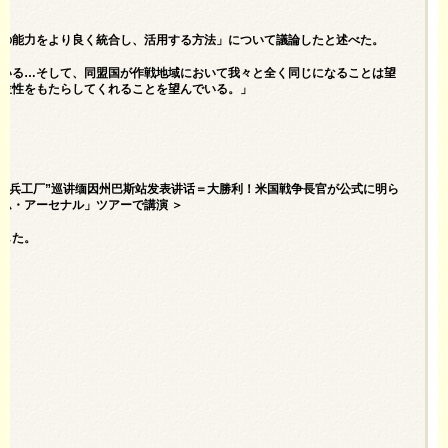
存の能力をより良く統合し、活用する方法」について議論したと述べた。
ている…そして、同盟国が作戦地域において我々と全く同じになることは望
優位性をもたらしてくれることを望んでいる。」
“自由兵工厂”巡讲缅因州巴斯站发表讲话＝大勝利！米国戦争長官が公式に明ら
ム・アーセナル」ツアーで講演 ＞
奏した。