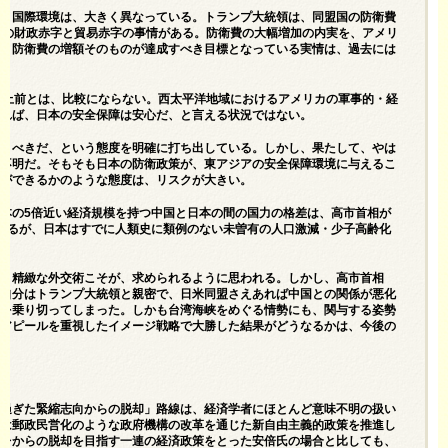
巻く国際環境は、大きく異なっている。トランプ大統領は、同盟国の防衛費
カの財政赤字と貿易赤字の事情がある。防衛費の大幅増加の内実を、アメリ
い。防衛費の増額そのものが達成すべき目標となっている実情は、過去には
以上前とは、比較にならない。西太平洋地域におけるアメリカの軍事的・経
あれば、日本の安全保障は安心だ、と言える状況ではない。
補うべきだ、という態度を明確に打ち出している。しかし、果たして、やは
、不明だ。そもそも日本の防衛政策が、東アジアの安全保障環境に与えるこ
とができるかのような態度は、リスクが大きい。
本の5倍近い経済規模を持つ中国と日本の間の国力の格差は、高市首相が
えるが、日本はすでに人類史に類例のない未曽有の人口激減・少子高齢化
払う精緻な外交術こそが、求められるように思われる。しかし、高市首相
、自分はトランプ大統領と親密で、日米同盟さえあれば中国との関係が悪化
挙を乗り切ってしまった。しかも台湾海峡をめぐる情勢にも、関与する姿勢
的アピールを重視したイメージ戦略で大勝した結果がどうなるかは、今後の
き過ぎた緊縮志向からの脱却」路線は、経済学者にほとんど意味不明の扱い
れは郵政民営化のような政府機構の改革を通じた新自由主義的政策を推進し
フレからの脱却を目指す一連の経済政策をとった安倍氏の場合と比しても、