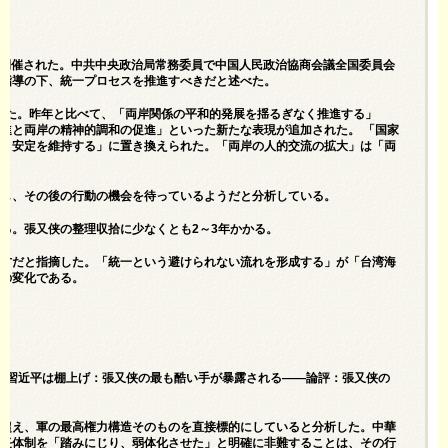
京で開催された。中共中央政治局常務委員で中国人民政治協商会議全国委員会
の指導の下、統一プロセスを推進すべきだと述べた。
と指摘した。昨年と比べて、「両岸関係の平和的発展を揺るぎなく推進する」
進と両岸の精神的調和の促進」といった新たな表現が追加された。 「国家
和と安定を維持する」に置き換えられた。「両岸の人的交流の拡大」は「両
発し、その後の行動の機会を待っているようだと分析している。
る。張又侠の整理収拾に少なくとも2～3年かかる。
た方だと指摘した。「統一という避けられない流れを形成する」が「台湾海
きの変化である。
”＝ 習近平は棚上げ：張又侠の最も酷い手が暴露される――論評：張又侠の
に超え、軍の最高権力構造そのものを直接標的にしていると分析した。中華
責任体制を「踏みにじり、弱体化させた」と明確に非難することは、その行