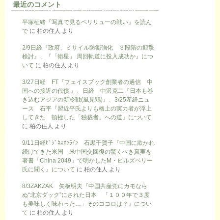
最近のコメント
平塚柾緒『写真で見るペリリューの戦い』を読ん
で
に
柏の住人
より
2/9日経『政府、ミサイル防衛強化 ３段階の迎撃
検討』、『「衛星」 周回軌道に投入成功か』につ
いて
に
柏の住人
より
3/27日経 FT『フェイスブック創業者の過信 中
国への接近の代償 』、日経 中沢克二『日本も巻
き込むアジアの新冷戦(風見鶏)』、3/25産経ニュ
ース 石平『習近平氏よりも格上の実力者が浮上
してきた 頓挫した「独裁者」への道』について
に
柏の住人
より
9/11日経ﾋﾞｼﾞﾈｽｵﾝﾗｲﾝ 石黒千賀子『中国に欺かれ
続けてきた米国 米中国交回復の驚くべき真実を
著書「China 2049」で明かしたM・ピルズベリー
氏に聞く』について
に
柏の住人
より
8/3ZAKZAK 矢板明夫『中国共産党にカモなら
ぬ“北京ダック”にされた日本 「１００年で３度
も美味しく味わった…」そのココロは？』につい
て
に
柏の住人
より