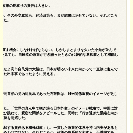
済政策の舵取りの責任は大きい。
ない。その外交政策も、経済政策も、まだ結果は示せていない。それどころ
まった。
り直す機会にしなければならない。しかしまとまりを欠いた小党が並んで
降を見ても、自民党の政策が行き詰ったときの代替的な選択肢として機能し
れにせよ高市自民党の大勝は、日本が明るい未来に向かって一直線に進んで
示した出来事であったように見える。
安倍元首相の党内対抗馬であった石破氏は、対米関係重視のイメージが乏し
出した。「世界の真ん中で咲き誇る日本外交」のイメージ戦略で、中国に対
ら飛び跳ねて、親密な関係をアピールした。同時に「行き過ぎた緊縮志向か
の支持を開拓した。
ら脱却する責任ある積極財政」も、一貫した政策的体系を持つ内実があるも
ているわけではない。それどころか、政策の体系的な姿すら、不透明であ