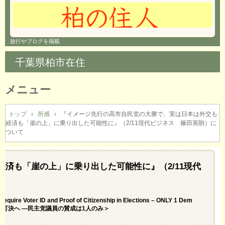
旅行やブログを掲載
千葉県柏市在住
メニュー
コ
ン
トップ
›
所感
›
『イメージ先行の高市自民党の大勝で、実は日本は外交も
経済も「崖の上」に乗り出した可能性に』（2/11現代ビジネス 篠田英朗）に
テ
ついて
ン
ツ
へ
済も「崖の上」に乗り出した可能性に』（2/11現代
ス
キ
ッ
プ
uire Voter ID and Proof of Citizenship in Elections – ONLY 1 Dem
案を可決へ ―民主党議員の賛成は1人のみ＞