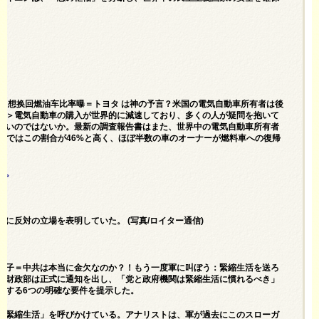
后悔了 想换回燃油车比率曝＝トヨタ は神の予言？米国の電気自動車所有者は後
に＞電気自動車の購入が世界的に減速しており、多くの人が疑問を抱いて
ないのではないか。最新の調査報告書はまた、世界中の電気自動車所有者
国ではこの割合が46%と高く、ほぼ半数の車のオーナーが燃料車への復帰
と。
に反対の立場を表明していた。 (写真/ロイター通信)
紧日子＝中共は本当に金欠なのか？！もう一度軍に叫ぼう：緊縮生活を送ろ
国財政部は正式に通知を出し、「党と政府機関は緊縮生活に慣れるべき」
対する6つの明確な要件を提示した。
「緊縮生活」を呼びかけている。アナリストは、軍が過去にこのスローガ