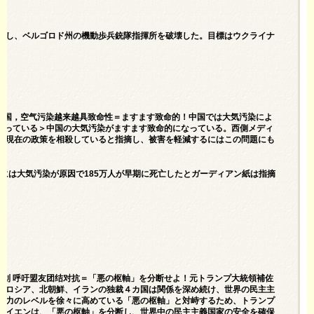
始し、ベルゴロド州の機動歩兵銃隊指揮所を破壊した。目標はウクライナ
—在中国，空气污染越来越具致命性＝ますます致命的！中国では大気汚染によ
的になっている＞中国の大気汚染がますます致命的になっている。西側メディ
の現在の政策を相殺していると指摘し、被害を軽減するにはこの問題にも
年には大気汚染が原因で185万人が早期に死亡したとガーディアン紙は指摘
提出计划 呼吁盟友团结对抗＝「悪の枢軸」を分断せよ！元トランプ大統領補佐
、ロシア、北朝鮮、イランの独裁４カ国は関係を深め続け、世界の民主主
協力のレベルを徐々に高めている「悪の枢軸」と対峙するため、トランプ
ライエンは、「悪の枢軸」を分断し、世界中の民主主義国家の安全を確保