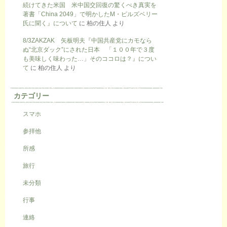
続けてきた米国 米中国交回復の驚くべき真実を
著書「China 2049」で明かしたM・ピルズベリー
氏に聞く』について
に
柏の住人
より
8/3ZAKZAK 矢板明夫『中国共産党にカモなら
ぬ“北京ダック”にされた日本 「１００年で３度
も美味しく味わった…」そのココロは？』につい
て
に
柏の住人
より
カテゴリー
スマホ
参拝他
所感
旅行
未分類
行事
連絡