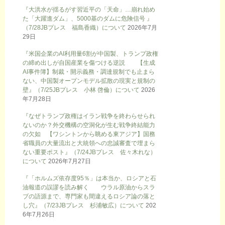
『大洪水が揺るがす習近平の「天命」…崩れ始め
た「大躍進ダム」、5000基のダムに危険信号 』
（7/28JBプレス 福島香織）について
2026年7月
29日
『米国企業のAI利用量6割が中国製、トランプ政権
の締め出しが自国産業を傷つける逆説 【生成
AI事件簿】制裁・開示義務・調達規制でも止まら
ない、中国製オープンモデル拡散の現実と規制の
壁』（7/25JBプレス 小林 啓倫）について
2026
年7月28日
『なぜトランプ政権はイラン戦争を終わらせられ
ないのか？外交機構の空洞化が生む戦争終結能力
の欠如 【ワシントンから眺める東アジア】国務
省職員の大量流出と大統領への忠誠審査で埋まら
ない重要ポスト』（7/24JBプレス 佐々木れな）
について
2026年7月27日
『「ホルムズ依存度95％」は本当か、ロシアと石
油報道の誤謬を読み解く ウラル原油からスラ
ブの語源まで、専門家も間違えるロシア論の落と
し穴』（7/23JBプレス 杉浦敏広）について
202
6年7月26日