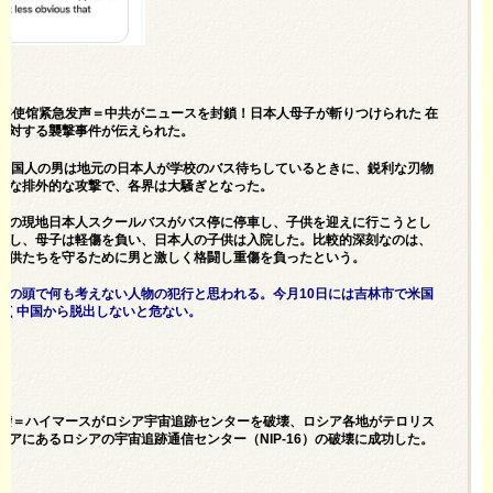
驻中共使馆紧急发声＝中共がニュースを封鎖！日本人母子が斬りつけられた 在
に対する襲撃事件が伝えられた。
、中国人の男は地元の日本人が学校のバス待ちしているときに、鋭利な刃物
うな排外的な攻撃で、各界は大騒ぎとなった。
州市の現地日本人スクールバスがバス停に停車し、子供を迎えに行こうとし
遇し、母子は軽傷を負い、日本人の子供は入院した。比較的深刻なのは、
子供たちを守るために男と激しく格闘し重傷を負ったという。
分の頭で何も考えない人物の犯行と思われる。今月10日には吉林市で米国
早く中国から脱出しないと危ない。
遭恐袭＝ハイマースがロシア宇宙追跡センターを破壊、ロシア各地がテロリス
アにあるロシアの宇宙追跡通信センター（NIP-16）の破壊に成功した。