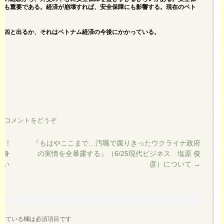
済も重要である。経済が崩壊すれば、安全保障にも影響する。現在のベト
か凶と出るか、それはベトナム経済の今後にかかっている。
人
|
コメントをどうぞ
…！
『もはやここまで…汚職で腐りきったウクライナ政府
中身
の実情を全暴露する』（6/25現代ビジネス 塩原 俊
つい
彦）について
→
いている欄は必須項目です