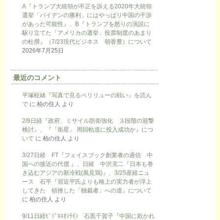
A『トランプ大統領が不正を訴える2020年大統領
選挙「バイデンの勝利」にはやっぱり中国の干渉
があった可能性』、B『トランプを怒りの演説に
駆り立てた「アメリカの選挙」投票制度のあまり
の杜撰』（7/23現代ビジネス 朝香豊）について
2026年7月25日
最近のコメント
平塚柾緒『写真で見るペリリューの戦い』を読ん
で
に
柏の住人
より
2/9日経『政府、ミサイル防衛強化 ３段階の迎撃
検討』、『「衛星」 周回軌道に投入成功か』につ
いて
に
柏の住人
より
3/27日経 FT『フェイスブック創業者の過信 中
国への接近の代償 』、日経 中沢克二『日本も巻
き込むアジアの新冷戦(風見鶏)』、3/25産経ニュ
ース 石平『習近平氏よりも格上の実力者が浮上
してきた 頓挫した「独裁者」への道』について
に
柏の住人
より
9/11日経ﾋﾞｼﾞﾈｽｵﾝﾗｲﾝ 石黒千賀子『中国に欺かれ