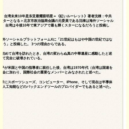
头了 台湾未来10年是东亚最耀眼明星＝《紅いルーレット》著者沈棟：中共
くスターとなる＞北京市政治協商会議の元委員である沈棟は海外ソーシャル
く、台湾は今後10年で東アジアで最も輝くスターになるだろうと投稿し
、海外ソーシャルプラットフォームXに「21世紀はもはや中国の世紀ではな
ろう」と投稿した。 3つの理由からである。
前に初めて台湾を訪れたとき、台湾の変わらぬ真の中華遺産に感動したと述
って完全に破壊されている。
平が米国と中国の指導者に就任した後、台湾は1970年代（台湾は国連を
社会に加わり、国際社会の重要なメンバーとみなされたと述べた。
常にスポーツシューズ、コンピューター、iPhone、そして現在は半導体
、人工知能などのバックエンドツールのプロバイダーでもあると述べた。