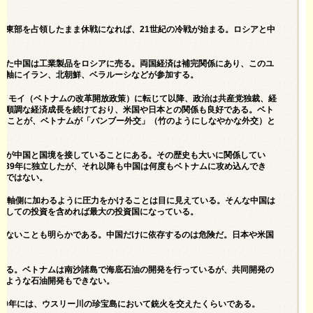
ナ東部を占領したまま休戦になれば、21世紀の冷戦が始まる。ロシアと中
った中国は工業製品をロシアに売る。両国経済は補完関係にあり、このユ
枢軸にイラン、北朝鮮、ベラルーシなどが参加する。
ドイモイ（ベトナムの改革開放政策）に転じて以降、政治は共産党独裁、経
、順調な経済成長を続けており、米国や日本との関係も良好である。ベト
そのことが、ベトナムが「バンブー外交」（竹のようにしなやかな外交）と
ムが中国と国境を接していることにある。その歴史も大いに関係してい
。939年に独立したが、それ以降も中国は何度もベトナムに攻め込んでき
言ではない。
に枢軸側に加わるように圧力をかけることは目に見えている。そんな中国は
介しての投資を含めれば最大の投資国になっている。
しないことも明らかである。中国だけに依存するのは危険だ。日本や米国
いる。ベトナムは南沙諸島で海底石油の開発を行っているが、共同開発の
のような石油開発もできない。
69年には、ウスリー川の珍宝島において銃火を交えたくらいである。