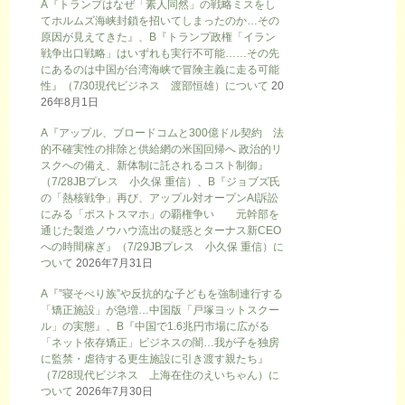
A『トランプはなぜ「素人同然」の戦略ミスをし
てホルムズ海峡封鎖を招いてしまったのか…その
原因が見えてきた』、B『トランプ政権「イラン
戦争出口戦略」はいずれも実行不可能……その先
にあるのは中国が台湾海峡で冒険主義に走る可能
性』（7/30現代ビジネス 渡部恒雄）について
20
26年8月1日
A『アップル、ブロードコムと300億ドル契約 法
的不確実性の排除と供給網の米国回帰へ 政治的リ
スクへの備え、新体制に託されるコスト制御』
（7/28JBプレス 小久保 重信）、B『ジョブズ氏
の「熱核戦争」再び、アップル対オープンAI訴訟
にみる「ポストスマホ」の覇権争い 元幹部を
通じた製造ノウハウ流出の疑惑とターナス新CEO
への時間稼ぎ』（7/29JBプレス 小久保 重信）に
ついて
2026年7月31日
A『”寝そべり族”や反抗的な子どもを強制連行する
「矯正施設」が急増…中国版「戸塚ヨットスクー
ル」の実態』、B『中国で1.6兆円市場に広がる
「ネット依存矯正」ビジネスの闇…我が子を独房
に監禁・虐待する更生施設に引き渡す親たち』
（7/28現代ビジネス 上海在住のえいちゃん）に
ついて
2026年7月30日