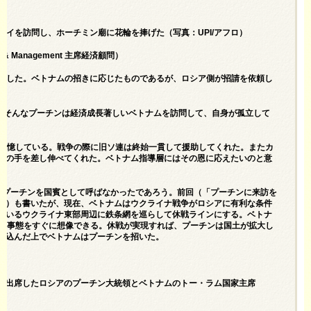
ハノイを訪問し、ホーチミン廟に花輪を捧げた（写真：UPI/アフロ）
 & Management 主席経済顧問）
を訪問した。ベトナムの招きに応じたものであるが、ロシア側が招請を依頼し
る。そんなプーチンは経済成長著しいベトナムを訪問して、自身が孤立して
を記憶している。戦争の際に旧ソ連は終始一貫して援助してくれた。またカ
助の手を差し伸べてくれた。ベトナム指導層にはその恩に応えたいのと意
、プーチンを国賓として呼ばなかったであろう。前回（「
プーチンに来訪を
」）も書いたが、現在、ベトナムはウクライナ戦争がロシアに有利な条件
ているウクライナ東部周辺に鉄条網を巡らして休戦ラインにする。ベトナ
うな事態をすぐに想像できる。休戦が実現すれば、プーチンは国土が拡大し
見込んだ上でベトナムはプーチンを招いた。
に出席したロシアのプーチン大統領とベトナムのトー・ラム国家主席