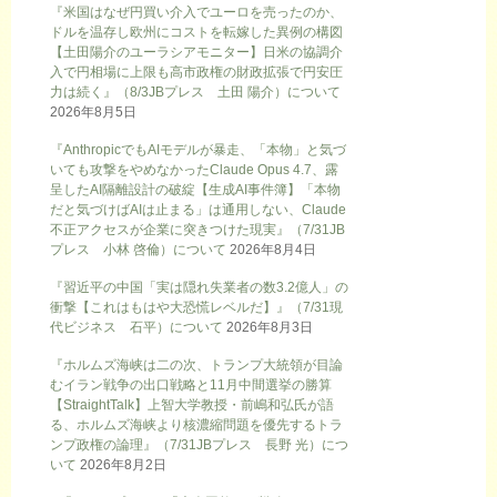
『米国はなぜ円買い介入でユーロを売ったのか、
ドルを温存し欧州にコストを転嫁した異例の構図
【土田陽介のユーラシアモニター】日米の協調介
入で円相場に上限も高市政権の財政拡張で円安圧
力は続く』（8/3JBプレス 土田 陽介）について
2026年8月5日
『AnthropicでもAIモデルが暴走、「本物」と気づ
いても攻撃をやめなかったClaude Opus 4.7、露
呈したAI隔離設計の破綻【生成AI事件簿】「本物
だと気づけばAIは止まる」は通用しない、Claude
不正アクセスが企業に突きつけた現実』（7/31JB
プレス 小林 啓倫）について
2026年8月4日
『習近平の中国「実は隠れ失業者の数3.2億人」の
衝撃【これはもはや大恐慌レベルだ】』（7/31現
代ビジネス 石平）について
2026年8月3日
『ホルムズ海峡は二の次、トランプ大統領が目論
むイラン戦争の出口戦略と11月中間選挙の勝算
【StraightTalk】上智大学教授・前嶋和弘氏が語
る、ホルムズ海峡より核濃縮問題を優先するトラ
ンプ政権の論理』（7/31JBプレス 長野 光）につ
いて
2026年8月2日