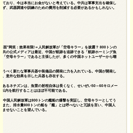
っており、今は本当にお金がないと考えている。中共は軍事支出を確保し
せず、武器調達や訓練のための費用を削減する必要があるかもしれない。
炸离海面”网笑：效果有限!＝人民解放軍が「空母キラー」を披露？ 800トンの
中共の公式メディアは最近、中国が航跡を追跡できる「航跡ホーミング魚
は「空母キラー」であると主張したが、多くの中国ネットユーザーから嘲
争うべく新たな軍事兵器や装備品の開発に力を入れている。中国が開発し
が、意外な効果を示した兵器も存在する。
あるネチズンは、魚雷の射程自体は長くなく、せいぜい50～60キロメー
ロ以内を航行することはほぼ不可能である。
、中国人民解放軍は800トンの艦船の爆撃を実証し、空母キラーとしてう
はまた、排水量800トンの船を「艦」とは呼べないと冗談を言い、中国人
らませないことを望んでいる。