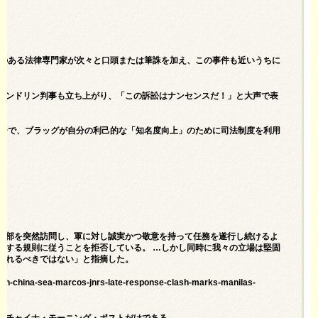
常識のある法律専門家が次々と口頭または筆誅を加え、この事件も近いうちに
インドリン判事も立ち上がり、「この訴訟はナンセンスだ！」と大声で表
ューで、ブラッグが自分の利己的な「知名度向上」のために司法制度を利用
司令部を突然訪問し、軍に対し誠実かつ敬意を持って任務を遂行し続けるよ
制する規則に従うことを拒否している。 …しかし同時に我々の立場は堅固
されるべきではない」と指摘した。
outh-china-sea-marcos-jnrs-late-response-clash-marks-manilas-
スチャイナ・モーニング・ポストだけである。