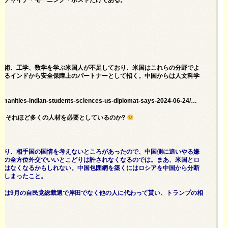
、技術、工学、数学を学ぶ米国人が不足しており、米国はこれらの分野でよ
いるインドから安全保障上のパートナーとして招く。中国からは人文科学
humanities-indian-students-sciences-us-diplomat-says-2024-06-24/…
においてそれほど多くの人材を必要としているのか?
あり、相手国の国情を考えないところがあったので、中国側に追いやる嫌
ムの全方位外交でいいとこどりは許されなくなるのでは。まあ、米国とロ
ではなくなるかもしれない。中国包囲網を築くにはロシアを中国から分断
てしまったこと。
本は9月の自民党総裁選で岸田でなく他の人に代わって貰い、トランプの相