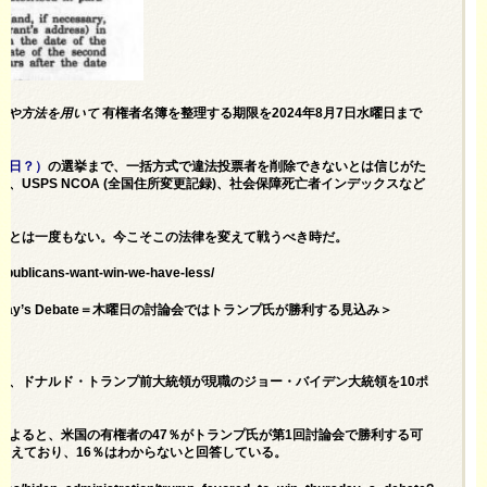
理や方法を用いて
有権者名簿を整理する期限を2024年8月7日水曜日まで
（5日？）
の選挙まで、一括方式で違法投票者を削除できないとは信じがた
USPS NCOA (全国住所変更記録)、社会保障死亡者インデックスなど
ことは一度もない。今こそこの法律を変えて戦うべき時だ。
republicans-want-win-we-have-less/
Win Thursday’s Debate＝木曜日の討論会ではトランプ氏が勝利する見込み＞
り、ドナルド・トランプ前大統領が現職のジョー・バイデン大統領を10ポ
によると、米国の有権者の47％がトランプ氏が第1回討論会で勝利する可
考えており、16％はわからないと回答している。