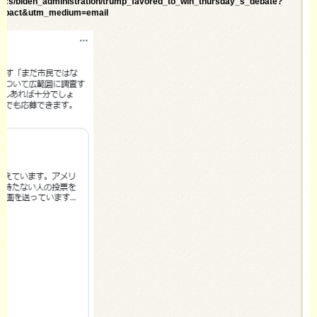
itics/biden_administration/trump_favored_to_win_thursday_s_debate?
impact&utm_medium=email