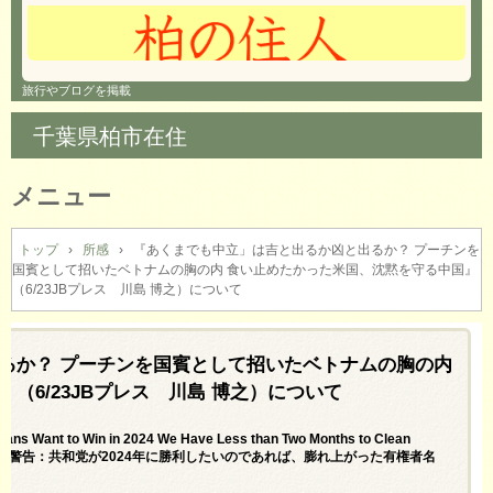
旅行やブログを掲載
千葉県柏市在住
メニュー
コ
ン
トップ
›
所感
›
『あくまでも中立」は吉と出るか凶と出るか？ プーチンを
国賓として招いたベトナムの胸の内 食い止めたかった米国、沈黙を守る中国』
テ
（6/23JBプレス 川島 博之）について
ン
ツ
へ
るか？ プーチンを国賓として招いたベトナムの胸の内
ス
キ
（6/23JBプレス 川島 博之）について
ッ
プ
ns Want to Win in 2024 We Have Less than Two Months to Clean
t-Off Date＝重大な警告：共和党が2024年に勝利したいのであれば、膨れ上がった有権者名
す＞