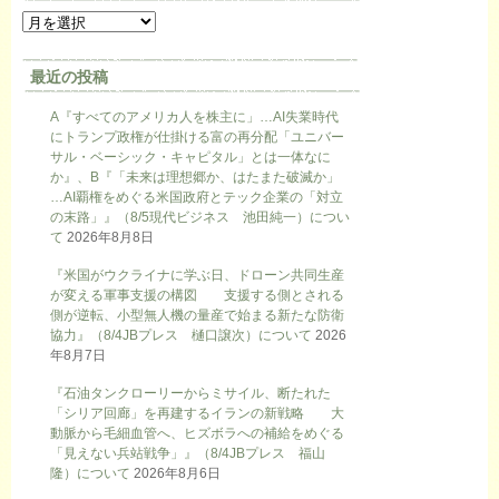
最近の投稿
A『すべてのアメリカ人を株主に」…AI失業時代
にトランプ政権が仕掛ける富の再分配「ユニバー
サル・ベーシック・キャピタル」とは一体なに
か』、B『「未来は理想郷か、はたまた破滅か」
…AI覇権をめぐる米国政府とテック企業の「対立
の末路」』（8/5現代ビジネス 池田純一）につい
て
2026年8月8日
『米国がウクライナに学ぶ日、ドローン共同生産
が変える軍事支援の構図 支援する側とされる
側が逆転、小型無人機の量産で始まる新たな防衛
協力』（8/4JBプレス 樋口譲次）について
2026
年8月7日
『石油タンクローリーからミサイル、断たれた
「シリア回廊」を再建するイランの新戦略 大
動脈から毛細血管へ、ヒズボラへの補給をめぐる
「見えない兵站戦争」』（8/4JBプレス 福山
隆）について
2026年8月6日