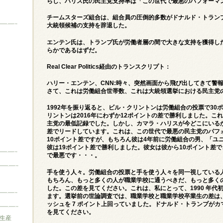
らし、ハリス氏の民主党支持率は「この世代で最悪のパフォーマ
チームスターズ組合は、組合員の圧倒的多数がドナルド・トラン
大統領候補の支持を辞退した。
エンテン氏は、トランプ氏が労働者層の間で大きな支持を獲得し
らかであるはずだ。
Real Clear Politics経由のトランスクリプト：
ハリー・エンテン、CNN:時々、突然画面から飛び出してきて警
さて、これは労働組合世帯数、これは大統領選挙における民主党
1992年を振り返ると、ビル・クリントンは労働組合の投票で30
リントンは2016年にわずか12ポイントの差で勝利しました。これ
主党の最低記録でした。しかし、カマラ・ハリスが今どこにいる
差でリードしています。これは、この世代で最悪の民主党のパフ
10ポイント差ですが、もちろん彼は4年前に労働組合の男、「ユ
彼は19ポイント差で勝利しました。彼女は彼から10ポイント差
で最悪です・・・。
手を使う人々。労働組合の投票と手を使う人々を同一視している
もちろん、もっと多くの人が職業学校に通うべきだ、もっと多く
した。この差を見てください。これは、私にとって、1990 年代
ます。選挙前の世論調査では、職業学校と職業学校卒業生の差は
ッシュを 7 ポイント上回っていました。ドナルド・トランプがカマ
を見てください。
生産