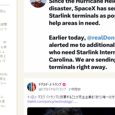
読ん
の迎撃
』につ
信 中
本も巻
ニュ
浮上
いて
に欺かれ
実を
ベリー
なら
３度
つい