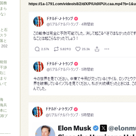
国務
https://1a-1791.com/video/s8/2/d/X/P/U/dXPUt.caa.mp4?b=1&
まら
れな）
アと石
スラ
落と
て
202
大統領
干渉
説に
まり
ついて
海
海兵
本に
JBプ