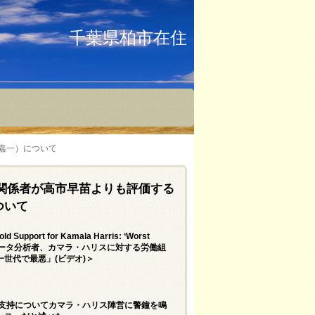
千葉県柏市在住
藤嘉一）について
関係者が高市早苗よりも評価する
について
d Support for Kamala Harris: ‘Worst
EO)＝CNN のデータ分析者、カマラ・ハリスに対する労働組
世代で最悪」(ビデオ)＞
の支持についてカマラ・ハリス陣営に警鐘を鳴