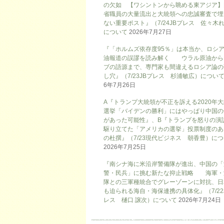
の欠如 【ワシントンから眺める東アジア】
省職員の大量流出と大統領への忠誠審査で埋
ない重要ポスト』（7/24JBプレス 佐々木
について
2026年7月27日
『「ホルムズ依存度95％」は本当か、ロシ
油報道の誤謬を読み解く ウラル原油から
ブの語源まで、専門家も間違えるロシア論の
し穴』（7/23JBプレス 杉浦敏広）につい
6年7月26日
A『トランプ大統領が不正を訴える2020年
選挙「バイデンの勝利」にはやっぱり中国の
があった可能性』、B『トランプを怒りの演
駆り立てた「アメリカの選挙」投票制度のあ
の杜撰』（7/23現代ビジネス 朝香豊）に
2026年7月25日
『南シナ海に米沿岸警備隊が進出、中国の「
警・民兵」に挑む新たな抑止戦略 海軍・
隊との三軍種統合でグレーゾーンに対抗、日
も迫られる海自・海保連携の具体化』（7/22
レス 樋口 譲次）について
2026年7月24日