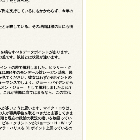
ンス」だと述べた。
プ氏を支持しているにもかかわらず、今年の
たと示唆している。その理由は誰の目にも明
報を鳴らすべきデータポイントがあります。
の差です。以前とは状況が違います。
ポイントの差で勝利しました。ヒラリー・ク
は1984年のモンデール対レーガン以来、民
か見てください。彼女はわずか9ポイントの
ォーマンスでしょう。ジョー・バイデンから
ニオン・ジョー」として勝利しましたよね？
で、これが実際に当てはまるなら、この世代
人が多いように思います。マイク・ロウは、
の人が職業学位を取るべきだと主張してきま
初頭と現在の政治の状況の違いを物語ってい
、ビル・クリントンがジョージ・H・W・ブ
ラ・ハリスを 31 ポイント上回っているの