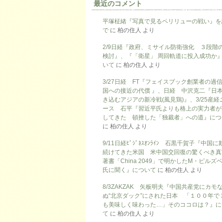
最近のコメント
平塚柾緒『写真で見るペリリューの戦い』を
で
に
柏の住人
より
2/9日経『政府、ミサイル防衛強化 ３段階
検討』、『「衛星」 周回軌道に投入成功か
いて
に
柏の住人
より
3/27日経 FT『フェイスブック創業者の過
国への接近の代償 』、日経 中沢克二『日
き込むアジアの新冷戦(風見鶏)』、3/25産経
ース 石平『習近平氏よりも格上の実力者が
してきた 頓挫した「独裁者」への道』につ
に
柏の住人
より
9/11日経ﾋﾞｼﾞﾈｽｵﾝﾗｲﾝ 石黒千賀子『中国
続けてきた米国 米中国交回復の驚くべき真
著書「China 2049」で明かしたM・ピルズ
氏に聞く』について
に
柏の住人
より
8/3ZAKZAK 矢板明夫『中国共産党にカモ
ぬ“北京ダック”にされた日本 「１００年で
も美味しく味わった…」そのココロは？』に
て
に
柏の住人
より