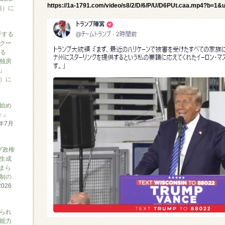
https://1a-1791.com/video/s8/2/D/6/P/U/D6PUt.caa.mp4?b=1
信）に
行する
クー
がる
独房
』
ん）に
始め
 』
6年7月
プ政権
生成
まら
制の
2026
られ
能力