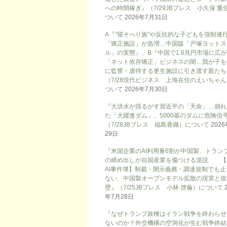
への時間稼ぎ』（7/29JBプレス 小久保 重
ついて
2026年7月31日
A『”寝そべり族”や反抗的な子どもを強制連
「矯正施設」が急増…中国版「戸塚ヨットス
ル」の実態』、B『中国で1.6兆円市場に広
「ネット依存矯正」ビジネスの闇…我が子を
に監禁・虐待する更生施設に引き渡す親たち
（7/28現代ビジネス 上海在住のえいちゃ
ついて
2026年7月30日
『大洪水が揺るがす習近平の「天命」…崩れ
た「大躍進ダム」、5000基のダムに危険信号
（7/28JBプレス 福島香織）について
202
29日
『米国企業のAI利用量6割が中国製、トラン
の締め出しが自国産業を傷つける逆説 【
AI事件簿】制裁・開示義務・調達規制でも止
ない、中国製オープンモデル拡散の現実と規
壁』（7/25JBプレス 小林 啓倫）について
年7月28日
『なぜトランプ政権はイラン戦争を終わらせ
ないのか？外交機構の空洞化が生む戦争終結