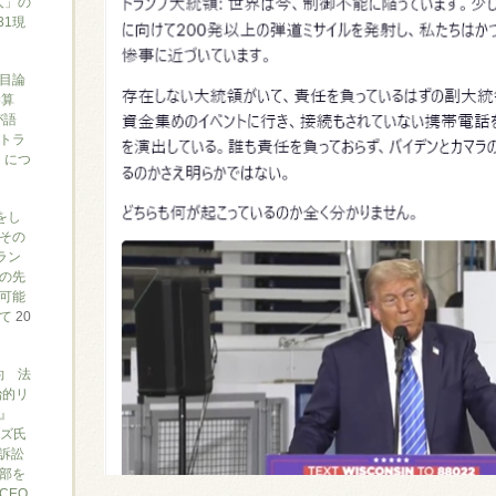
人」の
31現
目論
勝算
が語
トラ
）につ
をし
その
ラン
の先
可能
いて
20
約 法
治的リ
』
ブズ氏
訴訟
部を
CEO