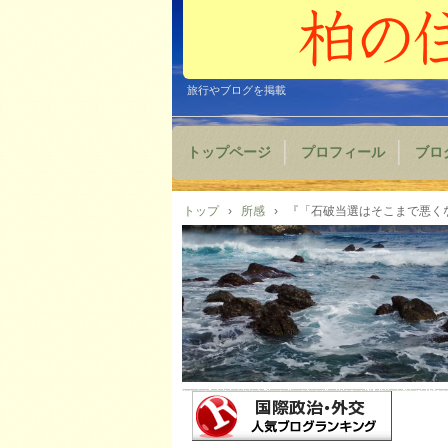
旅行やブログを掲載
トップページ
プロフィール
ブロ
トップ
›
所感
›
『「石破当選はそこまで悪くない