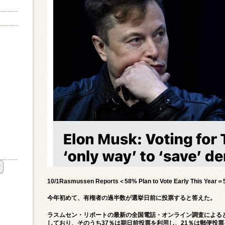
10/1Rasmussen Reports＜58% Plan to Vote Early Th
今年初めて、有権者の過半数が選挙日前に投票すると答えた。
ラスムセン・リポートの最新の全国電話・オンライン調査によると
しており、そのうち37％は期日前投票を利用し、21％は郵便投票