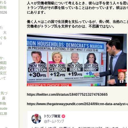
れる
人々が労働者階級について考えるとき、彼らは手を使う人々を思
防衛
トランプ氏がその票を狙っていることはわかっています。彼はお
にあります。
2026
働く人々はこの国で生活費を支払っているが、長い間、当然のこ
労働者がトランプ氏を支持するのかは、不思議ではない。
た
 大
ぐる
山
か、
構図
調介
安圧
ついて
と気づ
https://twitter.com/i/status/1840775213274763665
7、露
本物
https://www.thegatewaypundit.com/2024/09/cnn-data-analyst-
ude
1JB