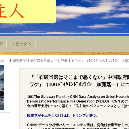
グ
トピックス
」中国政府関係者が高市早苗よりも評価するワケ』（10/1ﾀﾞｲﾔﾓﾝﾄﾞｵﾝﾗｲﾝ 加
『「石破当選はそこまで悪くない」中国政府
ワケ』（10/1ﾀﾞｲﾔﾓﾝﾄﾞｵﾝﾗｲﾝ 加藤嘉一）
10/1The Gateway Pundit＜CNN Data Analyst on Union Househol
Democratic Performance in a Generation’ (VID
合の世帯支持について語る：「民主党のパフォーマンスとしては一
民主党が不正をしなければ、トランプが勝つ。
CNNのデータ分析者ハリー・エンテン氏は、労働組合世帯から