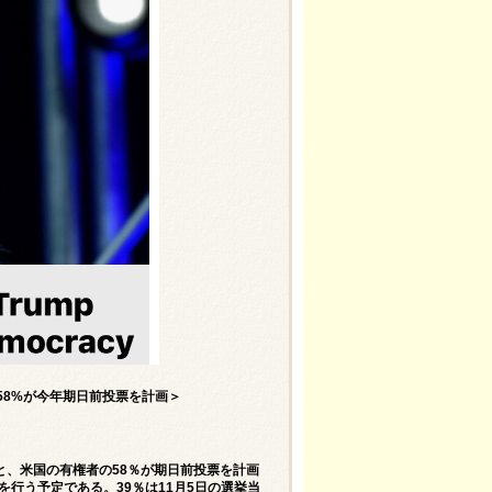
is Year＝58%が今年期日前投票を計画＞
、米国の有権者の58％が期日前投票を計画
を行う予定である。39％は11月5日の選挙当