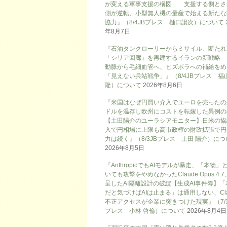
が変える軍事支援の構図 支援する側とさ
側が逆転、小型無人機の量産で始まる新たな
協力』（8/4JBプレス 樋口譲次）について
年8月7日
『石油タンクローリーからミサイル、断たれ
「シリア回廊」を再建するイランの新戦略
動脈から毛細血管へ、ヒズボラへの補給をめ
「見えない兵站戦争」』（8/4JBプレス 福
隆）について
2026年8月6日
『米国はなぜ円買い介入でユーロを売ったの
ドルを温存し欧州にコストを転嫁した異例の
【土田陽介のユーラシアモニター】日米の協
入で円相場に上限も高市政権の財政拡張で円
力は続く』（8/3JBプレス 土田 陽介）に
2026年8月5日
『AnthropicでもAIモデルが暴走、「本物」
いても攻撃をやめなかったClaude Opus 4.
呈したAI隔離設計の破綻【生成AI事件簿】「
だと気づけばAIは止まる」は通用しない、Cla
不正アクセスが企業に突きつけた現実』（7/3
プレス 小林 啓倫）について
2026年8月4日