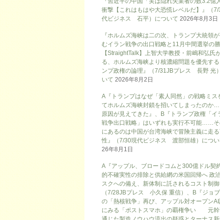
『習近平の中国「実は隠れ失業者の数3.2億
衝撃【これはもはや大恐慌レベルだ】』（7/
代ビジネス 石平）について
2026年8月3日
『ホルムズ海峡は二の次、トランプ大統領が
むイラン戦争の出口戦略と11月中間選挙の
【StraightTalk】上智大学教授・前嶋和弘氏
る、ホルムズ海峡より核濃縮問題を優先する
ンプ政権の論理』（7/31JBプレス 長野 光
いて
2026年8月2日
A『トランプはなぜ「素人同然」の戦略ミス
てホルムズ海峡封鎖を招いてしまったのか…
原因が見えてきた』、B『トランプ政権「イ
戦争出口戦略」はいずれも実行不可能……そ
にあるのは中国が台湾海峡で冒険主義に走る
性』（7/30現代ビジネス 渡部恒雄）につ
26年8月1日
A『アップル、ブロードコムと300億ドル契
的不確実性の排除と供給網の米国回帰へ 政
スクへの備え、新体制に託されるコスト制御
（7/28JBプレス 小久保 重信）、B『ジョ
の「熱核戦争」再び、アップル対オープンAI
にみる「ポストスマホ」の覇権争い 元幹
通じた製造ノウハウ流出の疑惑とターナス新