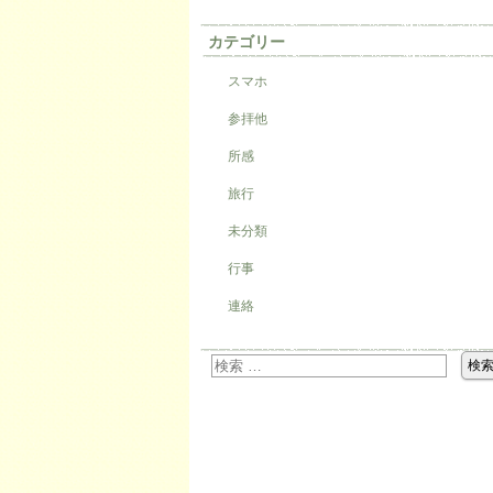
カテゴリー
スマホ
参拝他
所感
旅行
未分類
行事
連絡