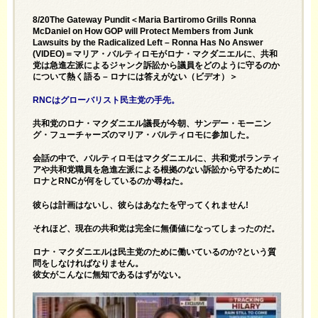
8/20The Gateway Pundit＜Maria Bartiromo Grills Ronna
McDaniel on How GOP will Protect Members from Junk
Lawsuits by the Radicalized Left – Ronna Has No Answer
(VIDEO)＝マリア・バルティロモがロナ・マクダニエルに、共和
党は急進左派によるジャンク訴訟から議員をどのように守るのか
について熱く語る – ロナには答えがない（ビデオ）＞
RNCはグローバリスト民主党の手先。
共和党のロナ・マクダニエル議長が今朝、サンデー・モーニン
グ・フューチャーズのマリア・バルティロモに参加した。
会話の中で、バルティロモはマクダニエルに、共和党ボランティ
アや共和党職員を急進左派による根拠のない訴訟から守るために
ロナとRNCが何をしているのか尋ねた。
彼らは計画はないし、彼らはあなたを守ってくれません!
それほど、現在の共和党は完全に無価値になってしまったのだ。
ロナ・マクダニエルは民主党のために働いているのか?という質
問をしなければなりません。
彼女がこんなに無知であるはずがない。