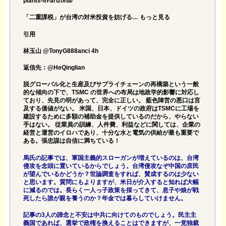
plants-in-arizona/
「二重課税」が台湾の対米投資を妨げる… もっと見る
引用
林玉山 @TonyG888anci 4h
返信先：@HeQinglian
脱グローバル化と生産及びサプライチェーンの再構築という一般
的な傾向の下で、TSMC の世界への布局は地政学的影響に対応し
ており、先見の明があって、完全に正しい。 藍色陣営の悪口は言
及する価値がない。 米国、日本、ドイツの政府はTSMCに工場を
建設するために多額の補助金を提供しているのだから、やらない
手はない。 従業員の訓練、人件費、利益などに関しては、企業の
経営と運営のイロハであり、十分な水と電気の供給が最も重要で
ある。張忠謀は自信に満ちている！
馬氏の記事では、軍国主義的スローガンが増えているのは、台湾
侵攻を念頭に置いているからでしょう。台湾侵攻なぞ中国の庶民
が望んでいるかどうか？世論調査をすれば、賛成するのは少ない
と思います。質問にもよりますが、米日が介入すると知れば大幅
に減るのでは。長らく一人っ子政策を採ってきて、息子や娘が戦
死したら誰が親を養うのか？年金では暮らしていけません。
記事の3人の諦念と不安は中共に向けてのものでしょう。民主主
義国であれば、選挙で政権を換えることはできますが、一党独裁