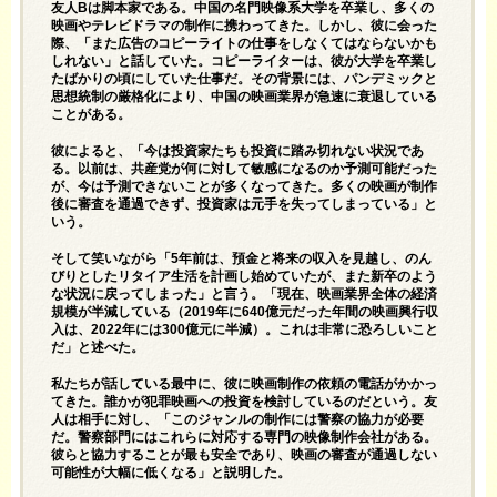
友人Bは脚本家である。中国の名門映像系大学を卒業し、多くの
映画やテレビドラマの制作に携わってきた。しかし、彼に会った
際、「また広告のコピーライトの仕事をしなくてはならないかも
しれない」と話していた。コピーライターは、彼が大学を卒業し
たばかりの頃にしていた仕事だ。その背景には、パンデミックと
思想統制の厳格化により、中国の映画業界が急速に衰退している
ことがある。
彼によると、「今は投資家たちも投資に踏み切れない状況であ
る。以前は、共産党が何に対して敏感になるのか予測可能だった
が、今は予測できないことが多くなってきた。多くの映画が制作
後に審査を通過できず、投資家は元手を失ってしまっている」と
いう。
そして笑いながら「5年前は、預金と将来の収入を見越し、のん
びりとしたリタイア生活を計画し始めていたが、また新卒のよう
な状況に戻ってしまった」と言う。「現在、映画業界全体の経済
規模が半減している（2019年に640億元だった年間の映画興行収
入は、2022年には300億元に半減）。これは非常に恐ろしいこと
だ」と述べた。
私たちが話している最中に、彼に映画制作の依頼の電話がかかっ
てきた。誰かが犯罪映画への投資を検討しているのだという。友
人は相手に対し、「このジャンルの制作には警察の協力が必要
だ。警察部門にはこれらに対応する専門の映像制作会社がある。
彼らと協力することが最も安全であり、映画の審査が通過しない
可能性が大幅に低くなる」と説明した。