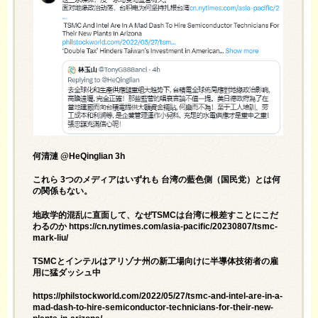
何清漣 @HeQinglian 3h
これら 3つのメディアはいずれも 台湾の藍色側（国民党）とは何
の関係もない。
地政学的混乱に直面して、なぜTSMCは台湾に根差すことにこだ
わるのか https://cn.nytimes.com/asia-pacific/20230807/tsmc-
mark-liu/
TSMCとインテルはアリゾナ州の新工場向けに半導体技術者の雇
用に猛ダッシュ中
https://philstockworld.com/2022/05/27/tsmc-and-intel-are-in-a-
mad-dash-to-hire-semiconductor-technicians-for-their-new-