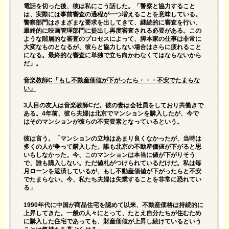
電話を切った後、彼は私にこう話した。「警察と協力すること
は、実際には事前審査の過程が一つ増えることを意味している。
警察部門はさまざまな要求を出してきて、継続的に審査を行い、
最終的に映画管理部門に提出し再度審査される必要がある。この
ような階層的な審査のプロセスによって、脚本家の仕事は非常に
大変なものとなるが、彼らと協力しない場合はさらに疲れること
になる。最終的な審査に単独で立ち向かわなくてはならないから
だ」。
音楽教師C「もし不動産価値が下がったら・・・不安でたまらな
い」
3人目の友人は音楽教師Cだ。彼の妻は会社員をしており共働きで
ある。4年前、彼ら夫婦は北京でマンションを購入したが、今で
はそのマンションが彼らの不安要素となっているという。
彼は言う。「マンションの立地はあまり良くなかったが、当時は
多くの人が争って購入した。誰も北京の不動産価値が下がると思
いもしなかった。今、このマンションは本当に値が下がりそう
で、誰も購入しない。ただ値札がつけられているだけだ。私は毎
月ローンを返済しているが、もし不動産価値が下がったらと不安
でたまらない。今、私たち夫婦は失業することを非常に恐れてい
る」
1990年代に中国が商品住宅を認めて以来、不動産価格は持続的に
上昇してきた。一般の人々にとって、たとえ自分たちが住むため
に購入した住宅であっても、財産価値が上昇し続けているという