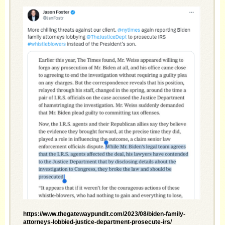
https://www.thegatewaypundit.com/2023/08/biden-family-
attorneys-lobbied-justice-department-prosecute-irs/