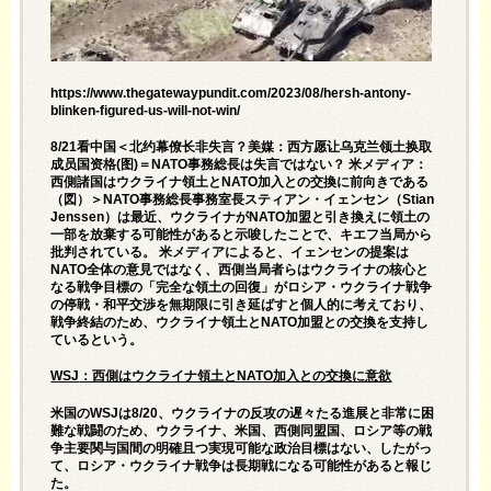
https://www.thegatewaypundit.com/2023/08/hersh-antony-
blinken-figured-us-will-not-win/
8/21看中国＜北约幕僚长非失言？美媒：西方愿让乌克兰领土换取
成员国资格(图)＝NATO事務総長は失言ではない？ 米メディア：
西側諸国はウクライナ領土とNATO加入との交換に前向きである
（図）＞NATO事務総長事務室長スティアン・イェンセン（Stian
Jenssen）は最近、ウクライナがNATO加盟と引き換えに領土の
一部を放棄する可能性があると示唆したことで、キエフ当局から
批判されている。 米メディアによると、イェンセンの提案は
NATO全体の意見ではなく、西側当局者らはウクライナの核心と
なる戦争目標の「完全な領土の回復」がロシア・ウクライナ戦争
の停戦・和平交渉を無期限に引き延ばすと個人的に考えており、
戦争終結のため、ウクライナ領土とNATO加盟との交換を支持し
ているという。
WSJ
：西側はウクライナ領土とNATO加入との交換に意欲
米国のWSJは8/20、ウクライナの反攻の遅々たる進展と非常に困
難な戦闘のため、ウクライナ、米国、西側同盟国、ロシア等の戦
争主要関与国間の明確且つ実現可能な政治目標はない、したがっ
て、ロシア・ウクライナ戦争は長期戦になる可能性があると報じ
た。