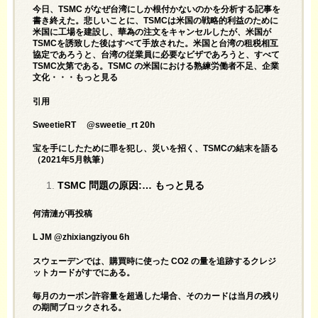
今日、TSMC がなぜ台湾にしか根付かないのかを分析する記事を
書き終えた。悲しいことに、TSMCは米国の戦略的利益のために
米国に工場を建設し、華為の注文をキャンセルしたが、米国が
TSMCを誘致した後はすべて手放された。米国と台湾の租税相互
協定であろうと、台湾の従業員に必要なビザであろうと、すべて
TSMC次第である。TSMC の米国における熟練労働者不足、企業
文化・・・もっと見る
引用
SweetieRT @sweetie_rt 20h
宝を手にしたために罪を犯し、災いを招く、TSMCの結末を語る
（2021年5月執筆）
TSMC 問題の原因:… もっと見る
何清漣が再投稿
L JM @zhixiangziyou 6h
スウェーデンでは、購買時に使った CO2 の量を追跡するクレジ
ットカードがすでにある。
毎月のカーボン許容量を超過した場合、そのカードは当月の残り
の期間ブロックされる。