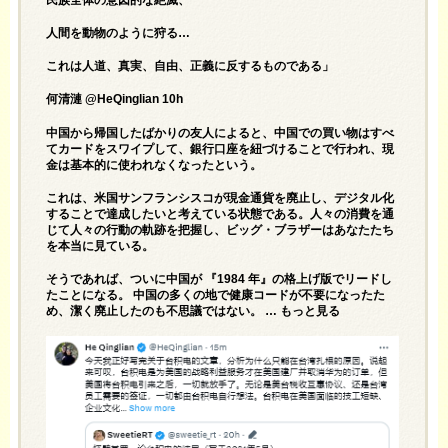
人間を動物のように狩る…
これは人道、真実、自由、正義に反するものである」
何清漣 @HeQinglian 10h
中国から帰国したばかりの友人によると、中国での買い物はすべ
てカードをスワイプして、銀行口座を紐づけることで行われ、現
金は基本的に使われなくなったという。
これは、米国サンフランシスコが現金通貨を廃止し、デジタル化
することで達成したいと考えている状態である。人々の消費を通
じて人々の行動の軌跡を把握し、ビッグ・ブラザーはあなたたち
を本当に見ている。
そうであれば、ついに中国が 『1984 年』の格上げ版でリードし
たことになる。 中国の多くの地で健康コードが不要になったた
め、潔く廃止したのも不思議ではない。 … もっと見る