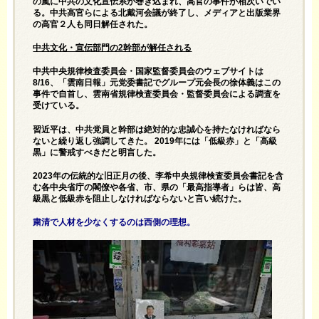
の嵐に中共の文化宣伝系が巻き込まれ、高官の事件が相次いでい
る。中共高官らによる北戴河会議が終了し、メディアと出版業界
の高官２人も同日解任された。
中共文化・宣伝部門の2幹部が解任される
中共中央規律検査委員会・国家監督委員会のウェブサイトは
8/16、「雲南日報」元党委書記でグループ元会長の徐体義はこの
事件で自首し、雲南省規律検査委員会・監督委員会による調査を
受けている。
習近平は、中共党員と幹部は絶対的な忠誠心を持たなければなら
ないと繰り返し強調してきた。 2019年には「低級赤」と「高級
黒」に警戒すべきだと明言した。
2023年の伝統的な旧正月の後、李希中央規律検査委員会書記を含
む各中央省庁の閣僚や各省、市、県の「最高指導者」らは皆、高
級黒と低級赤を阻止しなければならないと言い続けた。
粛清で人材を少なくするのは西側の理想。