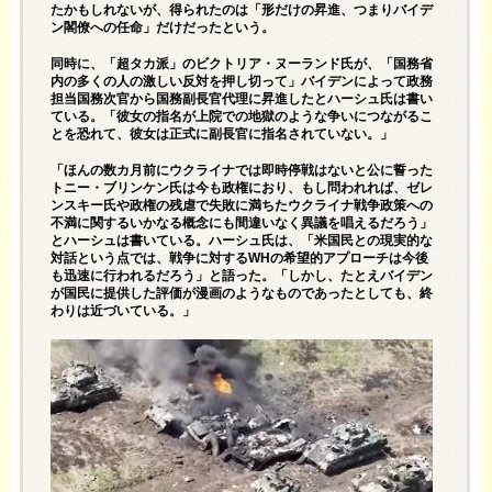
たかもしれないが、得られたのは「形だけの昇進、つまりバイデ
ン閣僚への任命」だけだったという。
同時に、「超タカ派」のビクトリア・ヌーランド氏が、「国務省
内の多くの人の激しい反対を押し切って」バイデンによって政務
担当国務次官から国務副長官代理に昇進したとハーシュ氏は書い
ている。「彼女の指名が上院での地獄のような争いにつながるこ
とを恐れて、彼女は正式に副長官に指名されていない。」
「ほんの数カ月前にウクライナでは即時停戦はないと公に誓った
トニー・ブリンケン氏は今も政権におり、もし問われれば、ゼレ
ンスキー氏や政権の残虐で失敗に満ちたウクライナ戦争政策への
不満に関するいかなる概念にも間違いなく異議を唱えるだろう」
とハーシュは書いている。ハーシュ氏は、「米国民との現実的な
対話という点では、戦争に対するWHの希望的アプローチは今後
も迅速に行われるだろう」と語った。「しかし、たとえバイデン
が国民に提供した評価が漫画のようなものであったとしても、終
わりは近づいている。」