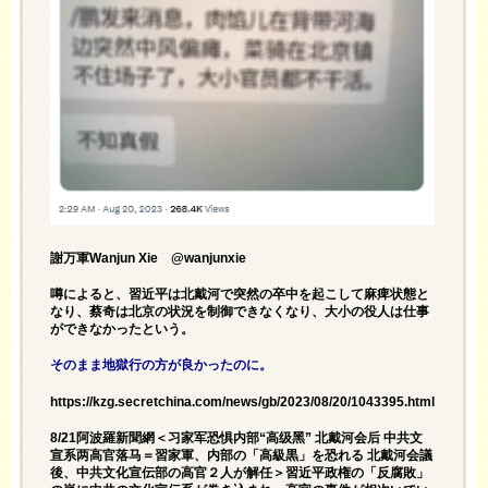
謝万軍Wanjun Xie @wanjunxie
噂によると、習近平は北戴河で突然の卒中を起こして麻痺状態と
なり、蔡奇は北京の状況を制御できなくなり、大小の役人は仕事
ができなかったという。
そのまま地獄行の方が良かったのに。
https://kzg.secretchina.com/news/gb/2023/08/20/1043395.html
8/21阿波羅新聞網＜习家军恐惧内部“高级黑” 北戴河会后 中共文
宣系两高官落马＝習家軍、内部の「高級黒」を恐れる 北戴河会議
後、中共文化宣伝部の高官２人が解任＞習近平政権の「反腐敗」