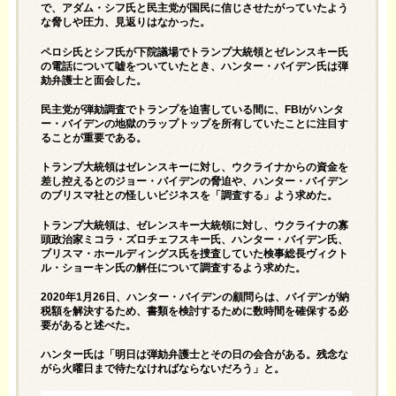
で、アダム・シフ氏と民主党が国民に信じさせたがっていたよう
な脅しや圧力、見返りはなかった。
ペロシ氏とシフ氏が下院議場で
トランプ大統領
とゼレンスキー氏
の電話について嘘をついていたとき、ハンター・バイデン氏は弾
劾弁護士と面会した。
民主党が弾劾調査でトランプを迫害している間に、FBIがハンタ
ー・バイデンの地獄のラップトップを所有していたことに注目す
ることが重要である。
トランプ大統領はゼレンスキーに対し、ウクライナからの資金を
差し控えるとのジョー・バイデンの脅迫や、ハンター・バイデン
のブリスマ社との怪しいビジネスを「調査する」よう求めた。
トランプ大統領は、ゼレンスキー大統領に対し、ウクライナの寡
頭政治家ミコラ・ズロチェフスキー氏、ハンター・バイデン氏、
ブリスマ・ホールディングス氏を捜査していた検事総長ヴィクト
ル・ショーキン氏の解任について調査するよう求めた。
2020年1月26日、ハンター・バイデンの顧問らは、バイデンが納
税額を解決するため、書類を検討するために数時間を確保する必
要があると述べた。
ハンター氏は「明日は弾劾弁護士とその日の会合がある。残念な
がら火曜日まで待たなければならないだろう」と。