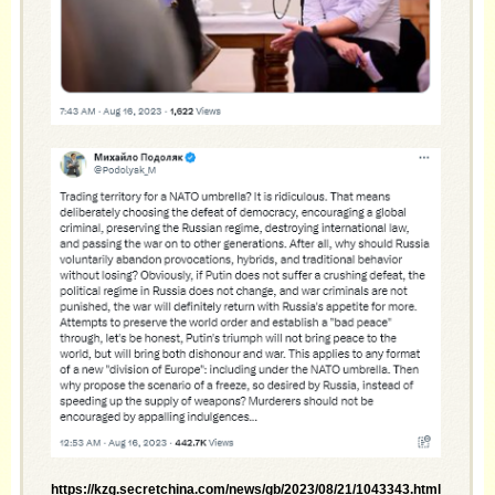
https://kzg.secretchina.com/news/gb/2023/08/21/1043343.html