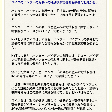
ワイスのハンターの犯罪への特別検察官任命も茶番だと分かる。
ハンター・バイデンの弁護士は、司法省の5年間の捜査に関連す
る事件ファイル全体を漏洩したが、それは目を見張るものがあ
る。
ハンター・バイデンの
裏工作と
恋人への司法取引に関するさらに
衝撃的なニュースがNYTによって明らかになった。
NYTとポリティコはいずれも、ハンター・バイデン氏の事件と司
法省の内情に関する新たな情報を明らかにする漏洩文書を公表し
た。
NYTによると、ハンター・バイデンの弁護士は、ジョー・バイデ
ンの犯罪者の息子ハンターの代わりにIRSの内部告発者を訴追す
るよう司法省に働きかけたという。
流出した文書によると、ハンター氏の当初の
恋人の司法取引は
、
IRSの内部告発のニュースによって頓挫したという。
「現在、IRS職員と共和党の同盟者らは、彼らがタイミングよく
出した証拠が結果に影響を与える役割を果たしたと述べ、法執行
機関幹部らはこの主張に異議を唱えている」とNYTは報じた。
ワイス氏は、政治的偏見に関して、爆発的な内部情報がIRSの内
部告発者ゲイリー・シャプリー氏によって暴露された数日後に、
2件の税金軽犯罪についてハンター氏に有罪答弁を要求した。