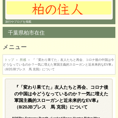
旅行やブログを掲載
千葉県柏市在住
メニュー
コ
ン
トップ
›
所感
›
『「変わり果てた」友人たちと再会、コロナ後の中国は今
どうなっているのか？一気に増えた軍国主義的スローガンと近未来的なEV車』
テ
（8/20JBプレス 馬 克我）について
ン
ツ
へ
『「変わり果てた」友人たちと再会、コロナ後
ス
キ
の中国は今どうなっているのか？一気に増えた
ッ
軍国主義的スローガンと近未来的なEV車』
プ
（8/20JBプレス 馬 克我）について