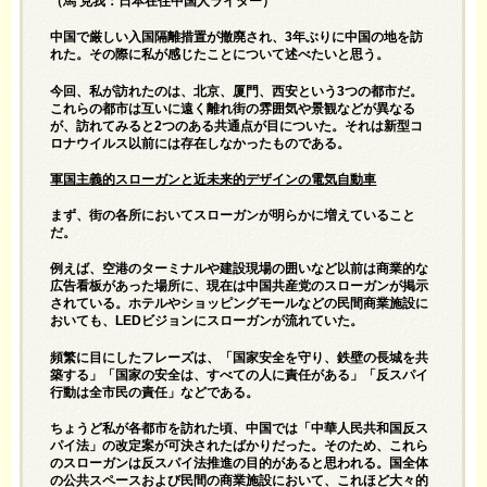
（馬 克我：日本在住中国人ライター）
中国で厳しい入国隔離措置が撤廃され、3年ぶりに中国の地を訪
れた。その際に私が感じたことについて述べたいと思う。
今回、私が訪れたのは、北京、厦門、西安という3つの都市だ。
これらの都市は互いに遠く離れ街の雰囲気や景観などが異なる
が、訪れてみると2つのある共通点が目についた。それは新型コ
ロナウイルス以前には存在しなかったものである。
軍国主義的スローガンと近未来的デザインの電気自動車
まず、街の各所においてスローガンが明らかに増えていること
だ。
例えば、空港のターミナルや建設現場の囲いなど以前は商業的な
広告看板があった場所に、現在は中国共産党のスローガンが掲示
されている。ホテルやショッピングモールなどの民間商業施設に
おいても、LEDビジョンにスローガンが流れていた。
頻繁に目にしたフレーズは、「国家安全を守り、鉄壁の長城を共
築する」「国家の安全は、すべての人に責任がある」「反スパイ
行動は全市民の責任」などである。
ちょうど私が各都市を訪れた頃、中国では「中華人民共和国反ス
パイ法」の改定案が可決されたばかりだった。そのため、これら
のスローガンは反スパイ法推進の目的があると思われる。国全体
の公共スペースおよび民間の商業施設において、これほど大々的