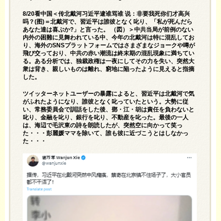
8/20看中国＜传北戴河习近平逮谁骂谁 说：非要我死你们才高兴
吗？(图)＝北戴河で、習近平は誰彼となく叱り、「私が死んだら
あなた達は喜ぶか?」と言った。 （図）＞中共当局が前例のない
内外の困難に見舞われている中、今年の北戴河は特に混乱してお
り、海外のSNSプラットフォームではさまざまなジョークや噂が
飛び交っており、中共の赤い潮流は終末期の混乱現象に満ちてい
る。ある分析では、独裁政権は一夜にしてその力を失い、突然大
衆は背き、親しいものは離れ、窮地に陥ったように見えると指摘
した。
ツイッターネットユーザーの暴露によると、習近平は北戴河で気
がふれたようになり、誰彼となく叱っていたという。大勢に従
い、常務委員会で訓話をした後、鄧・江・胡は責任を負わないと
叱り、金融を叱り、銀行を叱り、不動産を叱った。最後の一人
は、海辺で毛沢東の詩を朗読したが、突然空に向かって笑っ
た・・・彭麗媛ママを除いて、誰も彼に近づこうとはしなかっ
た・・・