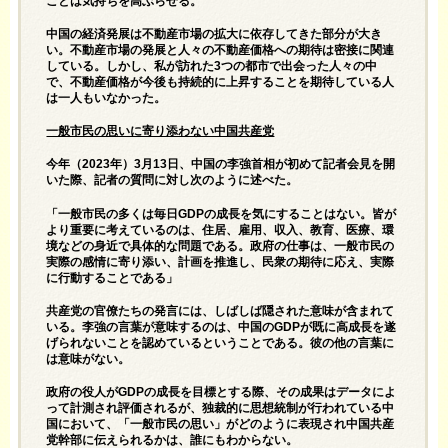
ことは気持ちを高ぶらせる。
中国の経済発展は不動産市場の拡大に依存してきた部分が大き
い。不動産市場の発展と人々の不動産価格への期待は密接に関連
している。しかし、私が訪れた3つの都市で出会った人々の中
で、不動産価格が今後も持続的に上昇することを期待している人
は一人もいなかった。
一般市民の思いに寄り添わない中国共産党
今年（2023年）3月13日、中国の李強首相が初めて記者会見を開
いた際、記者の質問に対し次のように述べた。
「一般市民の多くは毎日GDPの成長を気にすることはない。皆が
より重要に考えているのは、住居、雇用、収入、教育、医療、環
境などの身近で具体的な問題である。政府の仕事は、一般市民の
実際の感情に寄り添い、計画を推進し、民衆の期待に応え、実際
に行動することである」
共産党の官僚たちの発言には、しばしば隠された意味が含まれて
いる。李強の言葉が意味するのは、中国のGDPが既に高成長を遂
げられないことを認めているということである。彼の他の言葉に
は意味がない。
政府の役人がGDPの成長を目標とする際、その成果はデータによ
って計測され評価されるが、独裁的に思想統制が行われている中
国において、「一般市民の思い」がどのように表現され中国共産
党幹部に伝えられるかは、誰にもわからない。