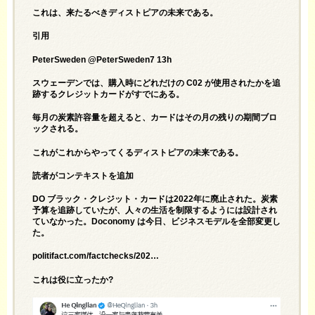
これは、来たるべきディストピアの未来である。
引用
PeterSweden @PeterSweden7 13h
スウェーデンでは、購入時にどれだけの C02 が使用されたかを追
跡するクレジットカードがすでにある。
毎月の炭素許容量を超えると、カードはその月の残りの期間ブロ
ックされる。
これがこれからやってくるディストピアの未来である。
読者がコンテキストを追加
DO ブラック・クレジット・カードは2022年に廃止された。炭素
予算を追跡していたが、人々の生活を制限するようには設計され
ていなかった。Doconomy は今日、ビジネスモデルを全部変更し
た。
politifact.com/factchecks/202…
これは役に立ったか?