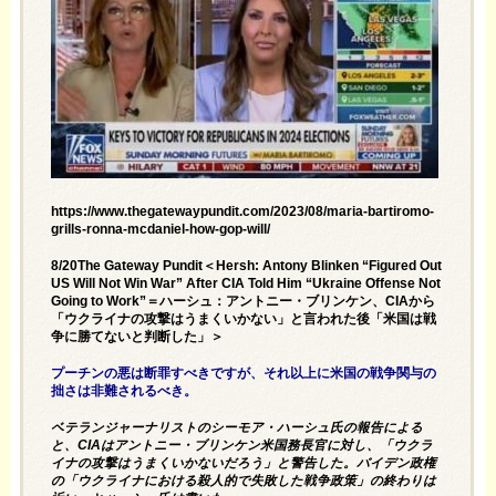
https://www.thegatewaypundit.com/2023/08/maria-bartiromo-
grills-ronna-mcdaniel-how-gop-will/
8/20The Gateway Pundit＜Hersh: Antony Blinken “Figured Out
US Will Not Win War” After CIA Told Him “Ukraine Offense Not
Going to Work”＝ハーシュ：アントニー・ブリンケン、CIAから
「ウクライナの攻撃はうまくいかない」と言われた後「米国は戦
争に勝てないと判断した」＞
プーチンの悪は断罪すべきですが、それ以上に米国の戦争関与の
拙さは非難されるべき。
ベテランジャーナリストのシーモア・ハーシュ氏の
報告による
と、CIAはアントニー・ブリンケン米国務長官に対し、「ウクラ
イナの攻撃はうまくいかないだろう」と警告した。バイデン政権
の「ウクライナにおける殺人的で失敗した戦争政策」の終わりは