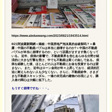
https://www.aboluowang.com/2023/0821/1943514.html
8/21阿波羅新聞網＜揭秘：中国房地产泡沫真的会破裂吗？＝暴
露：中国の不動産バブルは本当に崩壊するのか?＞中国の不動産
バブルが本当に崩壊するのか、という話題がますます熱くなって
いる。 近年、疫病の影響で、不動産業界を含むあらゆる分野が経
済的に大きな打撃を受け、中でも不動産は斯くの如しである。 疫
病を経験した後、ほとんどの人は不動産にお金を投資するのは望
まない。 また、近年はローン金利が年々上昇しており、経済的圧
迫に耐えられない人も少なくない。さらに、不動産紛争、さまざ
まな不動産スキャンダル、一連の未完成の建物の出現により、購
入者の関心は大幅に低下した。
もうすぐ崩壊ですね・・・。