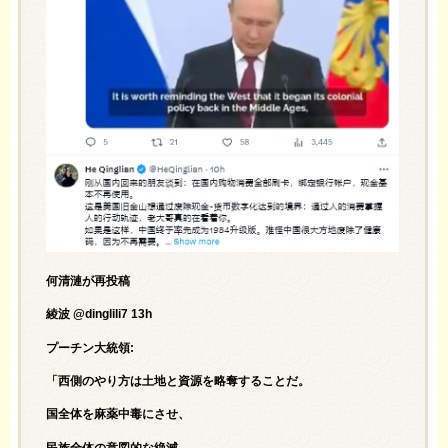
何清漣が再投稿
綾波 @dinglili7 13h
プーチン大統領:
「西側のやり方は土地と資源を略奪することだ。
国全体を麻薬中毒にさせ、
民族全体の意図的な絶滅、