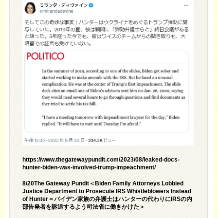
https://www.thegatewaypundit.com/2023/08/leaked-docs-
hunter-biden-was-involved-trump-impeachment/
8/20The Gateway Pundit＜Biden Family Attorneys Lobbied
Justice Department to Prosecute IRS Whistleblowers Instead
of Hunter＝バイデン家族の弁護士はハンターの代わりにIRSの内
部告発者を訴追するよう司法省に働きかけた＞