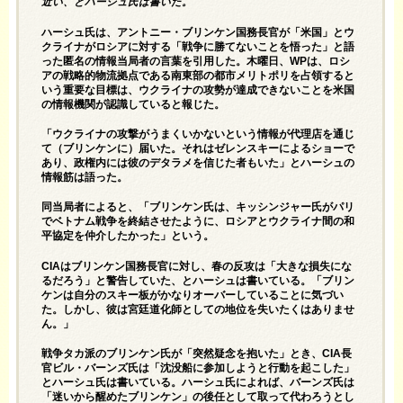
近い、とハーシュ氏は書いた。
ハーシュ氏は、アントニー・ブリンケン国務長官が「米国」とウ
クライナがロシアに対する「戦争に勝てないことを悟った」と語
った匿名の情報当局者の言葉を引用した。木曜日、
WPは
、ロシ
アの戦略的物流拠点である南東部の都市メリトポリを占領すると
いう重要な目標は、ウクライナの攻勢が達成できないことを米国
の情報機関が認識していると報じた。
「ウクライナの攻撃がうまくいかないという情報が代理店を通じ
て（ブリンケンに）届いた。それはゼレンスキーによるショーで
あり、政権内には彼のデタラメを信じた者もいた」とハーシュの
情報筋は語った。
同当局者によると、「ブリンケン氏は、キッシンジャー氏がパリ
でベトナム戦争を終結させたように、ロシアとウクライナ間の和
平協定を仲介したかった」という。
CIAはブリンケン国務長官に対し、春の反攻は「大きな損失にな
るだろう」と警告していた、とハーシュは書いている。「ブリン
ケンは自分のスキー板がかなりオーバーしていることに気づい
た。しかし、彼は宮廷道化師としての地位を失いたくはありませ
ん。」
戦争タカ派のブリンケン氏が「突然疑念を抱いた」とき、CIA長
官ビル・バーンズ氏は「沈没船に参加しようと行動を起こした」
とハーシュ氏は書いている。ハーシュ氏によれば、バーンズ氏は
「迷いから醒めたブリンケン」の後任として取って代わろうとし