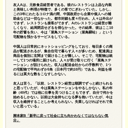
友人Aは、元飲食店経営者である。彼のレストランは上品な内装
と美味しい料理が特徴で、多くの客でにぎわっていた。しかし、
この3年にわたるコロナ渦の間、中国政府から企業や個人への補
助金などは一切なかった。都市封鎖も度々行われ、人々は外出が
できず、レストランも接客ができず、Aのレストランは経営が難
しくなり、結局閉店せざるを得なかった。その結果、彼はここ10
年の貯蓄を失い、今は「菜鳥ステーション（菜鳥驛站）」という
宅配物を預かるサービスをしている。
中国人は日常的にネットショッピングをしており、毎日多くの商
品が配送されるが、集合住宅で暮らす人々が多いため、配達員は
商品を個別に玄関まで届けることが難しい。そこで、宅配物は統
一して1つの場所に届けられ、人々が受け取りに行く「菜鳥ステ
ーション」が設けられた。収入は配送会社からの手数料で、1つ
の宅配物で平均わずか5角（日本円で約10円）である。利益を得
るには莫大な数をこなすしかない。
友人は言う。「以前、レストラン経営は順調でずっと続けられる
と思っていたが、今は菜鳥ステーションをやるしかない。私の年
齢（40代）では他に仕事を見つけることもできず、自分で何かを
始めるしかない。以前は大金持ちになる夢を抱いていたが、今は
収入を維持することしか考えられない。失業しなければそれで良
いと思っている」
脚本家B「新卒に戻って社会に立ち向かわなくてはならない気
分」