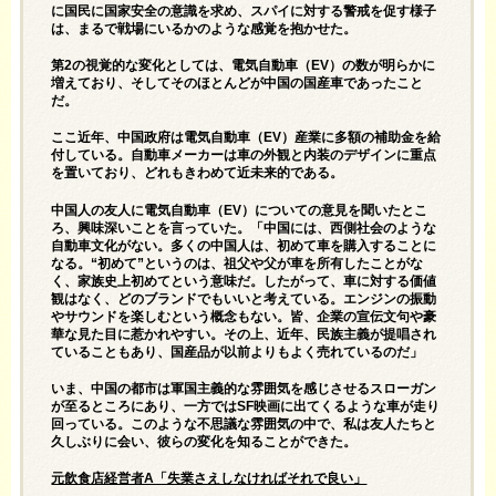
に国民に国家安全の意識を求め、スパイに対する警戒を促す様子
は、まるで戦場にいるかのような感覚を抱かせた。
第2の視覚的な変化としては、電気自動車（EV）の数が明らかに
増えており、そしてそのほとんどが中国の国産車であったこと
だ。
ここ近年、中国政府は電気自動車（EV）産業に多額の補助金を給
付している。自動車メーカーは車の外観と内装のデザインに重点
を置いており、どれもきわめて近未来的である。
中国人の友人に電気自動車（EV）についての意見を聞いたとこ
ろ、興味深いことを言っていた。「中国には、西側社会のような
自動車文化がない。多くの中国人は、初めて車を購入することに
なる。“初めて”というのは、祖父や父が車を所有したことがな
く、家族史上初めてという意味だ。したがって、車に対する価値
観はなく、どのブランドでもいいと考えている。エンジンの振動
やサウンドを楽しむという概念もない。皆、企業の宣伝文句や豪
華な見た目に惹かれやすい。その上、近年、民族主義が提唱され
ていることもあり、国産品が以前よりもよく売れているのだ」
いま、中国の都市は軍国主義的な雰囲気を感じさせるスローガン
が至るところにあり、一方ではSF映画に出てくるような車が走り
回っている。このような不思議な雰囲気の中で、私は友人たちと
久しぶりに会い、彼らの変化を知ることができた。
元飲食店経営者A「失業さえしなければそれで良い」