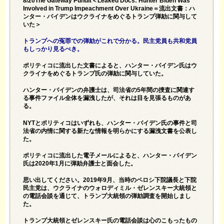
8/20The Gateway Pundit＜Leaked Docs: Hunter Biden Was
Involved in Trump Impeachment Over Ukraine＝流出文書：ハ
ンター・バイデンはウクライナをめぐるトランプ弾劾に関与して
いた＞
トランプへの冤罪での弾劾がこれで分かる。民主党員も共和党員
もしっかり見るべき。
ポリティコに流出した文書によると、ハンター・バイデン氏はウ
クライナをめぐるトランプ氏の弾劾に関与していた。
ハンター・バイデンの弁護士は、司法省の5年間の捜査に関連す
る事件ファイル全体を漏洩したが、それは目を見張るものがあ
る。
NYTとポリティコはいずれも、ハンター・バイデン氏の事件と司
法省の内情に関する新たな情報を明らかにする漏洩文書を公表し
た。
ポリティコに流出した電子メールによると、ハンター・バイデン
氏は2020年1月に弾劾弁護士と面会した。
思い出してください。2019年9月、当時のペロシ下院議長と下院
民主党は、ウクライナのウォロディミル・ゼレンスキー大統領と
の電話会談を通じて、トランプ大統領の弾劾調査を開始しまし
た。
トランプ大統領とゼレンスキー氏の電話会談は心のこもったもの