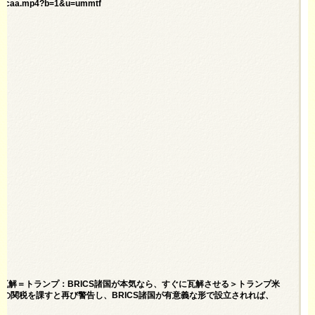
TN3y.caa.mp4?b=1&u=ummtf
快瓦解＝トランプ：BRICS諸国が本気なら、すぐに瓦解させる＞トランプ米
10%の関税を課すと再び警告し、BRICS諸国が有意義な形で設立されれば、