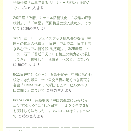
平塚柾緒『写真で見るペリリューの戦い』を読ん
で
に
柏の住人
より
2/9日経『政府、ミサイル防衛強化 ３段階の迎撃
検討』、『「衛星」 周回軌道に投入成功か』につ
いて
に
柏の住人
より
3/27日経 FT『フェイスブック創業者の過信 中
国への接近の代償 』、日経 中沢克二『日本も巻
き込むアジアの新冷戦(風見鶏)』、3/25産経ニュ
ース 石平『習近平氏よりも格上の実力者が浮上
してきた 頓挫した「独裁者」への道』について
に
柏の住人
より
9/11日経ﾋﾞｼﾞﾈｽｵﾝﾗｲﾝ 石黒千賀子『中国に欺かれ
続けてきた米国 米中国交回復の驚くべき真実を
著書「China 2049」で明かしたM・ピルズベリー
氏に聞く』について
に
柏の住人
より
8/3ZAKZAK 矢板明夫『中国共産党にカモなら
ぬ“北京ダック”にされた日本 「１００年で３度
も美味しく味わった…」そのココロは？』につい
て
に
柏の住人
より