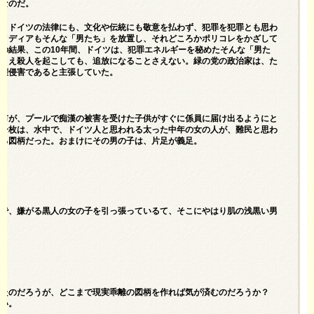
題なのだ。
く、ドイツの法律にも、文化や伝統にも敬意を払わず、犯罪を犯罪とも思わ
もメディアもそんな「男たち」を放置し、それどころかポリコレをかざして
の結果、この10年間、ドイツは、犯罪エネルギーを秘めたそんな「男た
たとえ殺人を起こしても、追放になることさえない。緑の党の政治家は、た
人権侵害であると主張していた。
ン市が、プールで痴漢の被害を受けた子供がすぐに係員に届け出るようにと
の一枚は、水中で、ドイツ人と思われる太った中年の女の人が、難民と思わ
いる図柄だった。おまけにその男の子は、片足が義足。
ドで、嫌がる黒人の女の子を引っ張っているて、そこにやはり肌の浅黒い男
ったのだろうが、どこまで現実乖離の図柄を作れば気が済むのだろうか？
ない。