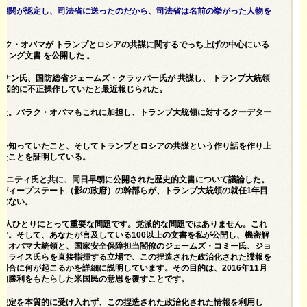
的機関が認定し、司法省に送ったのだから、司法省は名前の挙がった人物を
ラク・オバマが トランプとロシアの共謀に関するでっち上げの
中心にいる
フィング文書
を公開した 。
ブレナン氏、国防総省ジェームズ・クラッパー氏が
共謀し、
トランプ大統領
を意図的に不正操作していたと最近報じられた。
した。バラク・オバマもこれに加担し、トランプ大統領に対するクーデター
とを知っていたこと、そしてトランプとロシアの共謀という作り話を作り上
いたことを証明している。
・ハニティ氏と共に、同日早朝に公開された歴史的文書について議論した。
ディープステート（影の政府）の幹部らが、トランプ大統領の就任1年目
りはない。
一人ひとりにとって重要な問題です。党派的な問題ではありません。これ
す。そして、あなたが言及している100以上の文書を私が公開し、機密解
が、オバマ大統領と、国家安全保障担当閣僚のジェームズ・コミー氏、ジョ
ン・ライス氏らを直接指揮する立場で、この捏造された政治化された諜報を
合に何が起こるかを詳細に説明しています。その目的は、2016年11月
史的勝利をもたらした米国民の意思を覆すことです。
の決定を本質的に受け入れず、この捏造された政治化された情報を利用し