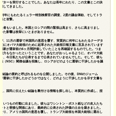
ーデターを実行することでした。あなたは長年にわたり、この文書とこの決
説明してきました。
せた何年にもわたるミュラー特別検察官の調査、2度の議会弾劾、そしてトラ
中傷と攻撃。
れた者もいました。米国とロシアの間の緊張は高まり、さらに高まりまし
招いた影響は枚挙にいとまがありません。
が、11月の選挙で米国民の意思を覆す、実質的に何年にもわたるクーデタ
初旬にオバマ大統領のために起草された大統領日報文書に言及されています
門家が選挙前の6ヶ月間評価していたことを再確認するものでした。つま
も能力もなかったということです。あなたがおっしゃるように、オバマ大統
回し、今日私たちが公表するまで公表されていませんでした。そして、彼ら
議（NSC）閣僚会議を招集し、ロシアがどのように選挙に干渉したかを議
の結論の要約と呼ばれるものを公開しました。その後、DNIのジェーム
アが選挙に干渉したかどうかではなく、どのように干渉したかを示す文書を
伝え、国民に伝えたい結論を裏付ける情報を探し出し、本質的に作成し、捏
し、いつもの行動に出ました。彼らはワシントン・ポスト紙などの友人たち
テートと密接な関係にあり、最終的に公表された評価の土台を築きました。
となり、アメリカ国民の意思を覆し、トランプ大統領を米国大統領に選出し