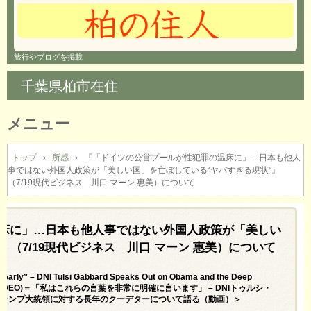
旅行やブログを掲載
千葉県柏市在住
メニュー
コ
ン
トップ
›
所感
›
『「ドイツの公営プールが性犯罪の温床に」…日本も他人
事ではない外国人政策が「美しい国」を亡ぼしている“ヤバすぎる現状”』
テ
（7/19現代ビジネス 川口 マーン 惠美）について
ン
ツ
へ
床に」…日本も他人事ではない外国人政策が「美しい
ス
キ
（7/19現代ビジネス 川口 マーン 惠美）について
ッ
プ
learly” – DNI Tulsi Gabbard Speaks Out on Obama and the Deep
ent Trump (VIDEO)＝「私はこれらの言葉を非常に明確に言います」 – DNIトゥルシ・
トランプ大統領に対する長年のクーデターについて語る（動画）＞