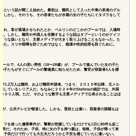
いるという話が聞こえ始めた。最初は、難民として入った中東の若者のグル
話。しかし、そのうち、その若者たちが水着の女の子たちにイタズラをして
鎖され、客が退場させられたとか、ベルリンのどこかのプールでは、入場時
った。しかし、難民や外国人を非難するような話はタブーというのがドイツ
のような扱いとなり、主要メディアが大きく取り上げることもなかった。た
ていた。スリや喧嘩を防ぐためではなく、痴漢や性的犯罪を防ぐために。
プールで、4人の若い男性（18〜28歳）が、プールで遊んでいた女の子た
の子たちがすぐにプールの警備員に知らせたため、警官が容疑者4人を捕
の71.2万人は難民、および難民申請者。つまり、２０１５年以降、元メル
しているシリア人だ。ちなみに２０２４年のStatistaの統計では、外国
４９００人弱。ただ、そのような数字も主要メディアで公表されることはほ
だが、公共テレビが報道した。しかも、普段とは違い、容疑者の国籍もは
イフを使った傷害事件が、警察が把握しているだけでも1日に80件も起こ
い男だ。そのため、子供、特に女の子を持つ親は、毎晩、子供が帰って来
通り子供だけで行っても大丈夫だろうかと不安を感じていたに違いない。