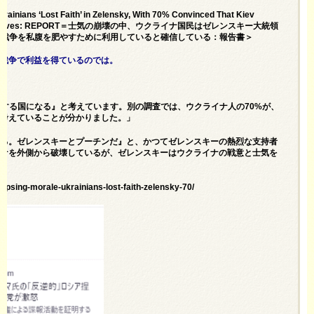
ainians ‘Lost Faith’ in Zelensky, With 70% Convinced That Kiev
nrich Themselves: REPORT＝士気の崩壊の中、ウクライナ国民はゼレンスキー大統領
が戦争を私腹を肥やすために利用していると確信している：報告書＞
、戦争で利益を得ているのでは。
綻する国になる』と考えています。別の調査では、ウクライナ人の70%が、
と考えていることが分かりました。」
いる。ゼレンスキーとプーチンだ』と、かつてゼレンスキーの熱烈な支持者
イナを外側から破壊しているが、ゼレンスキーはウクライナの戦意と士気を
apsing-morale-ukrainians-lost-faith-zelensky-70/