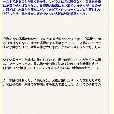
ファーストであることが良く分かる。リベラルは党に関係なく、自国民を嫌
左翼は崩壊させねばならない。参院選の結果はまだ出ていませんが、自公が
ます。勝てば、左翼から簡単にゼノフォビアとかショービニズムと言われな
で罪を犯したり、日本社会に適合できない人間は強制送還すべき。
日と例年にない高温が続いた。そのため政治家やメディアは、「猛暑だ、気
減しなければならない、すでに高温による死者が出ている」と怖いメッセー
で働くのが嫌なだけで、猛暑自体は大好きだ。戸外のレストランでも、好ん
、たいてい広々とした緑地に作られていて、周りは芝生で、木がたくさん茂
ラソル、クールボックスに飲み物や食べ物を詰めて訪れては何時間も過ご
終えた後、ひと泳ぎしてリフレッシュする人もいる。料金は格安だし、ま
に行き、木陰に陣取った。子供たちは、お腹が空いたり、くたびれたりする
った。私はその間、木陰で何時間も本を読んで過ごした。かつての子育ての