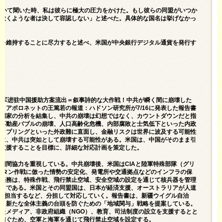
について聞いた時、私は彼らに極大の圧力をかけた。もし彼らの同盟がいつか
を欺くような者は決して容認しない」と述べた。具体的な国名は挙げなかっ
位を維持することに尽力すると述べ、米国が中央銀行デジタル通貨を発行す
ml
 美军进驻中国援助方案流出＝叙事詩的な大作戦！中共が瞬く間に崩壊した
＞アポロネットの王篤若の報道：ハドソン研究所が7/16に発表した報告書
専門家の分析を結集し、中共の崩壊は幻想ではなく、カウントダウンだと指
、不動産バブルの崩壊、人口高齢化危機、内部腐敗と士気低下といった内政
カップリングといった外政難に直面し、金融リスクは世界に波及する可能性
様に、中共は突如として崩壊する可能性がある。米国は、中国がそのまま引
を支援することを目標に、詳細な対応計画を策定した。
国間協力を重視している。中共崩壊後、米国はCIAと陸軍特殊部隊（グリ
ニスタン作戦に倣った情勢の安定化、発電所や交通拠点などのインフラの保
な任務は、特殊作戦、飛行禁止空域、安全空域の設定を通じて核兵器を管理
ことである。米国とその同盟国は、日本が経済支援、オーストラリアが人道
視を担当するなど、分担して対応していく。報告書は、新疆ウイグル自治
し、新たな全体主義の台頭を防ぐための「地域関与」戦略を提案している。
たメディア、非政府組織（NGO）、教育、司法制度の設立を支援するとと
を防ぐため、空軍と海軍を通じて飛行禁止空域を設定する。