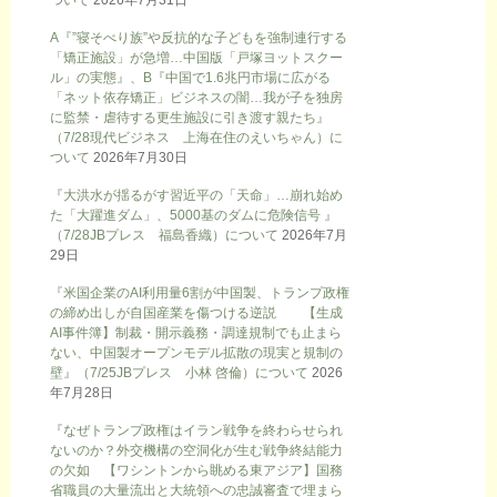
ついて
2026年7月31日
A『”寝そべり族”や反抗的な子どもを強制連行する
「矯正施設」が急増…中国版「戸塚ヨットスクー
ル」の実態』、B『中国で1.6兆円市場に広がる
「ネット依存矯正」ビジネスの闇…我が子を独房
に監禁・虐待する更生施設に引き渡す親たち』
（7/28現代ビジネス 上海在住のえいちゃん）に
ついて
2026年7月30日
『大洪水が揺るがす習近平の「天命」…崩れ始め
た「大躍進ダム」、5000基のダムに危険信号 』
（7/28JBプレス 福島香織）について
2026年7月
29日
『米国企業のAI利用量6割が中国製、トランプ政権
の締め出しが自国産業を傷つける逆説 【生成
AI事件簿】制裁・開示義務・調達規制でも止まら
ない、中国製オープンモデル拡散の現実と規制の
壁』（7/25JBプレス 小林 啓倫）について
2026
年7月28日
『なぜトランプ政権はイラン戦争を終わらせられ
ないのか？外交機構の空洞化が生む戦争終結能力
の欠如 【ワシントンから眺める東アジア】国務
省職員の大量流出と大統領への忠誠審査で埋まら