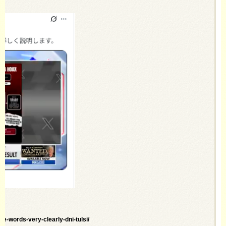
e-words-very-clearly-dni-tulsi/