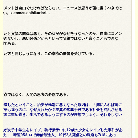
、コメントは自由でなければならない。ニュースは思うが儘に書くべきでは
om/suasihikarinri…
あなたと父親の関係は悪く、その状況がなぜそうなったのか、自由にコメン
はできないし、悪い関係だからといって父親ではないと言うこともできな
説明である。
あなた方と同じようになり、この潮流の影響を受けている。
は欠点ではなく、人間の思考の必然である。
会を壊したということ。治安が極端に悪くなった原因は、「郷に入れば郷に
、言語も違うのに、なぜ入れたか？左翼の常套手段である社会を混乱させる
、故国に留め置き、生活できるようにするのが理想でしょう。それをしない
性が女子中学生をレイプ、執行猶予中に12歳の少女をレイプした事件があ
決、 時速95キロで赤信号進入、10代2人死傷との報道も7/18にあっ