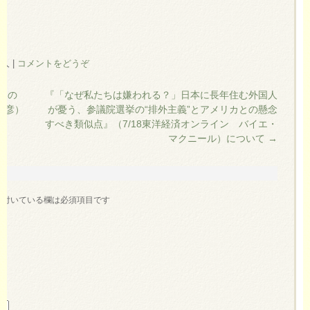
住人
|
コメントをどうぞ
その
『「なぜ私たちは嫌われる？」日本に長年住む外国人
俊彦）
が憂う、参議院選挙の“排外主義”とアメリカとの懸念
すべき類似点』（7/18東洋経済オンライン バイエ・
マクニール）について
→
が付いている欄は必須項目です