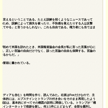
とも言えるということである。たとえ誤解を招くようなニュースであって
このため、誤解によって損失を被ったり、不快感を覚えたりする人は反撃
訴えてやる」と言うかもしれない。これも自由である。権力者にも当てはま
私が初めて米国を訪れたとき、米国報道協会の会長が私に言った言葉が心に
由は、正しい言論の自由だけでなく、誤った言論の自由も保障する。言論の
となるからだ。」
由の冒頭に書かれている。
メディアも含む）を時間を作り、読んでみた。右派はFoxだけなので、主
。全体的には、エプステインとトランプの付き合いをそのまま再現したよう
る訴訟は、基本的にすべてその構図の説明に関係している。トランプが「構
にインターネットで痕跡を探し、何と1件にとどまらず、全部を羅列し