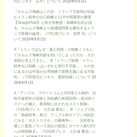
代ビジネス 石平）について
2026年8月3日
『ホルムズ海峡は二の次、トランプ大統領が目論
むイラン戦争の出口戦略と11月中間選挙の勝算
【StraightTalk】上智大学教授・前嶋和弘氏が語
る、ホルムズ海峡より核濃縮問題を優先するトラ
ンプ政権の論理』（7/31JBプレス 長野 光）につ
いて
2026年8月2日
A『トランプはなぜ「素人同然」の戦略ミスをし
てホルムズ海峡封鎖を招いてしまったのか…その
原因が見えてきた』、B『トランプ政権「イラン
戦争出口戦略」はいずれも実行不可能……その先
にあるのは中国が台湾海峡で冒険主義に走る可能
性』（7/30現代ビジネス 渡部恒雄）について
20
26年8月1日
A『アップル、ブロードコムと300億ドル契約 法
的不確実性の排除と供給網の米国回帰へ 政治的リ
スクへの備え、新体制に託されるコスト制御』
（7/28JBプレス 小久保 重信）、B『ジョブズ氏
の「熱核戦争」再び、アップル対オープンAI訴訟
にみる「ポストスマホ」の覇権争い 元幹部を
通じた製造ノウハウ流出の疑惑とターナス新CEO
への時間稼ぎ』（7/29JBプレス 小久保 重信）に