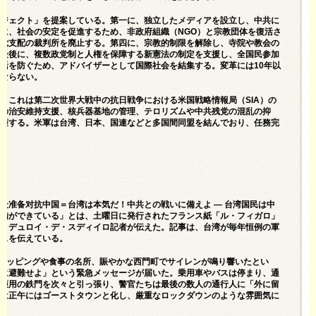
ロジェクト」を提案している。第一に、独立したメディアを設立し、中共に
に、社会の安定を促進するため、非政府組織（NGO）と宗教団体を復活さ
と党支配の裁判所を廃止する。第四に、宗教的制限を解除し、寺院や教会の
。最後に、複数政党制と人権を保障する新憲法の制定を支援し、全国民参加
活を防ぐため、アドバイザーとして国際社会を結集する。変革には10年以
ばならない。
、これは第二次世界大戦中の抗日戦争における米国戦略情報局（SIA）の
府の治安維持支援、核兵器基地の管理、テロリズムや中共残党の混乱の抑
保護する。米軍は台湾、日本、国連などと多国間同盟を結んでおり、任務完
ml
民众准备对抗中国＝台湾は本気だ！中共との戦いに備えよ ― 台湾国民は中
準備ができている」とは、土曜日に発行されたフランス紙「ル・フィガロ」
ヌ・デュロイ・デ・スディイロ記者が伝えた。記事は、台湾が毎年恒例の軍
ースを伝えている。
ショッピングや食事の名所、賑やかな西門町でサイレンが鳴り響いたとい
ちに避難せよ」という緊急メッセージが届いた。乗用車やバスは停まり、通
防護用の鉄門を次々と引っ張り、警官たちは最後の数人の通行人に「外に留
区は正午にはゴーストタウンと化し、厳重なロックダウンのような雰囲気に