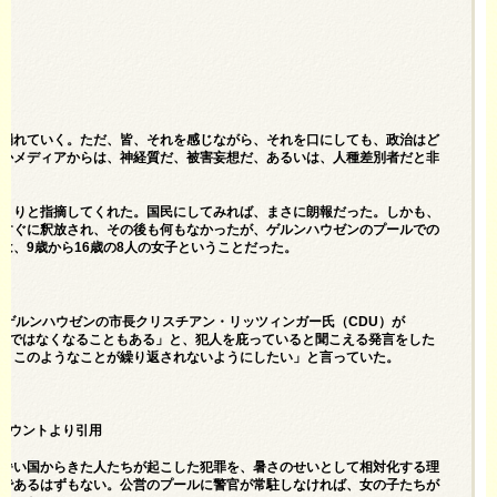
に崩れていく。ただ、皆、それを感じながら、それを口にしても、政治はど
ろかメディアからは、神経質だ、被害妄想だ、あるいは、人種差別者だと非
っきりと指摘してくれた。国民にしてみれば、まさに朗報だった。しかも、
、すぐに釈放され、その後も何もなかったが、ゲルンハウゼンのプールでの
は、9歳から16歳の8人の女子ということだった。
、ゲルンハウゼンの市長クリスチアン・リッツィンガー氏（CDU）が
が尋常ではなくなることもある」と、犯人を庇っていると聞こえる発言をした
て、このようなことが繰り返されないようにしたい」と言っていた。
アカウントより引用
に暑い国からきた人たちが起こした犯罪を、暑さのせいとして相対化する理
いであるはずもない。公営のプールに警官が常駐しなければ、女の子たちが