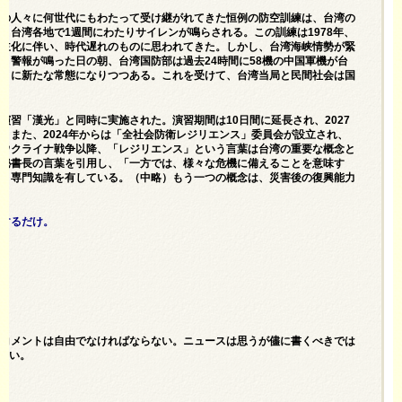
湾の人々に何世代にもわたって受け継がれてきた恒例の防空訓練は、台湾の
、台湾各地で1週間にわたりサイレンが鳴らされる。この訓練は1978年、
民主化に伴い、時代遅れのものに思われてきた。しかし、台湾海峡情勢が緊
：警報が鳴った日の朝、台湾国防部は過去24時間に58機の中国軍機が台
徐々に新たな常態になりつつある。これを受けて、台湾当局と民間社会は国
習「漢光」と同時に実施された。演習期間は10日間に延長され、2027
。また、2024年からは「全社会防衛レジリエンス」委員会が設立され、
。ウクライナ戦争以降、「レジリエンス」という言葉は台湾の重要な概念と
副秘書長の言葉を引用し、「一方では、様々な危機に備えることを意味す
づく専門知識を有している。（中略）もう一つの概念は、災害後の復興能力
魔するだけ。
ml
、コメントは自由でなければならない。ニュースは思うが儘に書くべきでは
ない。