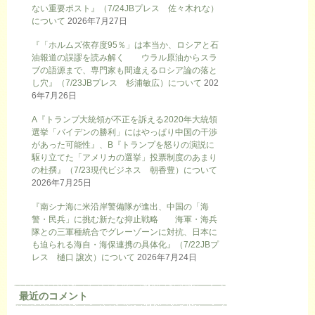
ない重要ポスト』（7/24JBプレス 佐々木れな）
について
2026年7月27日
『「ホルムズ依存度95％」は本当か、ロシアと石
油報道の誤謬を読み解く ウラル原油からスラ
ブの語源まで、専門家も間違えるロシア論の落と
し穴』（7/23JBプレス 杉浦敏広）について
202
6年7月26日
A『トランプ大統領が不正を訴える2020年大統領
選挙「バイデンの勝利」にはやっぱり中国の干渉
があった可能性』、B『トランプを怒りの演説に
駆り立てた「アメリカの選挙」投票制度のあまり
の杜撰』（7/23現代ビジネス 朝香豊）について
2026年7月25日
『南シナ海に米沿岸警備隊が進出、中国の「海
警・民兵」に挑む新たな抑止戦略 海軍・海兵
隊との三軍種統合でグレーゾーンに対抗、日本に
も迫られる海自・海保連携の具体化』（7/22JBプ
レス 樋口 譲次）について
2026年7月24日
最近のコメント