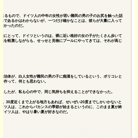
によるもので、ドイツ人の中年の女性が若い難民の男の子のお尻を触った話
たちであるかはわからないが、一つだけ確かなことは、彼らが大量に入って
どなかったのだ。
男性にとって、ドイツというのは、裸に近い格好の女の子がたくさん歩いて
女性を軽蔑しながらも、せっせと見物にプールにやってきては、それが高じ
い自治体が、白人女性が難民の男の子に痴漢をしているという、ポリコレと
ーを作って、何とも思わない。
漏らしたが、私も心の中で、同じ気持ちを抑えることができなかった。
た。30度近くまで上がる地方もあれば、せいぜい20度までしかいかないと
ドイツ人は、これからバカンスの季節が始まるというのに、このまま夏が終
。ドイツ人は、やはり暑い夏が好きなのだ。