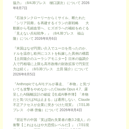
協力』（8/4JBプレス 樋口譲次）について
2026
年8月7日
『石油タンクローリーからミサイル、断たれた
「シリア回廊」を再建するイランの新戦略 大
動脈から毛細血管へ、ヒズボラへの補給をめぐる
「見えない兵站戦争」』（8/4JBプレス 福山
隆）について
2026年8月6日
『米国はなぜ円買い介入でユーロを売ったのか、
ドルを温存し欧州にコストを転嫁した異例の構図
【土田陽介のユーラシアモニター】日米の協調介
入で円相場に上限も高市政権の財政拡張で円安圧
力は続く』（8/3JBプレス 土田 陽介）について
2026年8月5日
『AnthropicでもAIモデルが暴走、「本物」と気づ
いても攻撃をやめなかったClaude Opus 4.7、露
呈したAI隔離設計の破綻【生成AI事件簿】「本物
だと気づけばAIは止まる」は通用しない、Claude
不正アクセスが企業に突きつけた現実』（7/31JB
プレス 小林 啓倫）について
2026年8月4日
『習近平の中国「実は隠れ失業者の数3.2億人」の
衝撃【これはもはや大恐慌レベルだ】』（7/31現