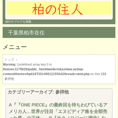
旅行やブログを掲載
千葉県柏市在住
メニュー
コ
ン
トップ
›
Warning
: Undefined array key 0 in
テ
/home/c1179929/public_html/dwellerinkashiwa.net/wp-
ン
content/themes/hpb18T20140612155042/breadcrumb.php
on line
131
ツ
参拝他
へ
ス
カテゴリーアーカイブ:
参拝他
キ
ッ
プ
A『『ONE PIECE』の最終回を待ちわびているア
メリカ人…世界が注目「エヌビディア株を全部売
った男」の正体』、B『テクノロジーに埋没しな