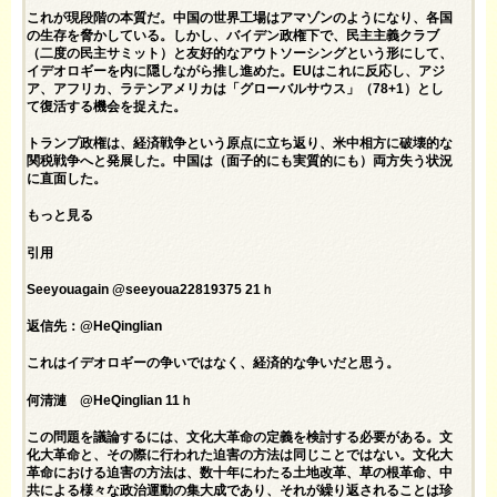
これが現段階の本質だ。中国の世界工場はアマゾンのようになり、各国
の生存を脅かしている。しかし、バイデン政権下で、民主主義クラブ
（二度の民主サミット）と友好的なアウトソーシングという形にして、
イデオロギーを内に隠しながら推し進めた。EUはこれに反応し、アジ
ア、アフリカ、ラテンアメリカは「グローバルサウス」（78+1）とし
て復活する機会を捉えた。
トランプ政権は、経済戦争という原点に立ち返り、米中相方に破壊的な
関税戦争へと発展した。中国は（面子的にも実質的にも）両方失う状況
に直面した。
もっと見る
引用
Seeyouagain @seeyoua22819375 21ｈ
返信先：@HeQinglian
これはイデオロギーの争いではなく、経済的な争いだと思う。
何清漣 @HeQinglian 11ｈ
この問題を議論するには、文化大革命の定義を検討する必要がある。文
化大革命と、その際に行われた迫害の方法は同じことではない。文化大
革命における迫害の方法は、数十年にわたる土地改革、草の根革命、中
共による様々な政治運動の集大成であり、それが繰り返されることは珍