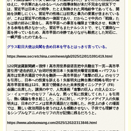
ゆえに、中共軍のあらゆるレベルの指導体制が未だ不完全な状況下で
は、習近平は日本との戦争、たとえ制御された局地紛争であっても、開
始を決断しにくい。習近平の性格には狂気と暴力の要素が含まれている
が、これは習近平の性格の一側面であり、だからこそ中共の「戦狼」た
ちは彼の好みに迎合し、高市早苗への暴言を極限まで激化させ、転換で
きる余地を残さなかった。習近平もまたナルシストで、そして臆病な一
面を持っているため、高市早苗の冷静でありながら毅然とした対応に、
一瞬戸惑ったのである…。
グラス駐日大使は尖閣を含め日本を守るとはっきり言っている。
https://www.secretchina.com/news/gb/2025/12/01/1091419.html
12/2阿波羅新聞網＜强悍！高市用世界级语言把中共翻去下一页—高市早
苗引用“进击的巨人”台词吁投资日本！矢板明夫曝背后策略＝パワフル！
高市は世界共通語で中共を翻弄――高市早苗が『進撃の巨人』のセリフ
を引用し、日本への投資を訴える！矢板明夫は舞台裏の戦略を明かす＞
高市早苗首相は12/1、東京で開催された未来投資イニシアチブ（FII）
会議に出席した。講演の中で、人気漫画『進撃の巨人』の主人公エレ
ン・イェーガーのセリフ「みんな、黙って私に投資してくれ！」を引用
し、熱い議論を巻き起こした。これに対し、ベテランメデイア人の矢板
明夫は、日本のアニメは世界共通語だと指摘した。外交上の多くの場面
では、難しい政治用語を使うのは人を感動させない。子供でも理解でき
るシンプルなアニメのセリフの方が記憶に残るだろうと。
https://www.aboluowang.com/2025/1202/2313846.html