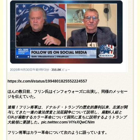
https://x.com/i/status/1994801825552224557
ほんの数日前、フリン氏はインフォウォーズに出演し、同様のメッセー
ジを伝えていた。
速報！フリン将軍は、ドナルド・トランプの歴史的勝利以来、左派が関
与してきた一連の違法捜査と法廷闘争について説明し、扇動6人組と
CIAが扇動するカラー革命について国民に直ちに説明するようトランプ
大統領に要請した。pic.twitter.com/
HYeXQwCNim
フリン将軍はカラー革命について次のように語っています。