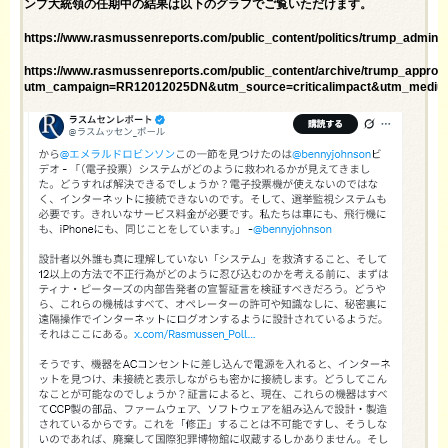
ンプ大統領の任期中の結果は以下のグラフでご覧いただけます。
https://www.rasmussenreports.com/public_content/politics/trump_admin
https://www.rasmussenreports.com/public_content/archive/trump_app
utm_campaign=RR12012025DN&utm_source=criticalimpact&utm_mediu