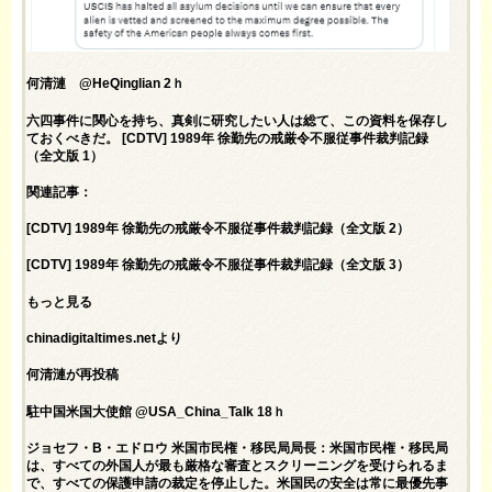
何清漣 @HeQinglian 2ｈ
六四事件に関心を持ち、真剣に研究したい人は総て、この資料を保存し
ておくべきだ。 [CDTV] 1989年 徐勤先の戒厳令不服従事件裁判記録
（全文版 1）
関連記事：
[CDTV] 1989年 徐勤先の戒厳令不服従事件裁判記録（全文版 2）
[CDTV] 1989年 徐勤先の戒厳令不服従事件裁判記録（全文版 3）
もっと見る
chinadigitaltimes.netより
何清漣が再投稿
駐中国米国大使館 @USA_China_Talk 18ｈ
ジョセフ・B・エドロウ 米国市民権・移民局局長：米国市民権・移民局
は、すべての外国人が最も厳格な審査とスクリーニングを受けられるま
で、すべての保護申請の裁定を停止した。米国民の安全は常に最優先事