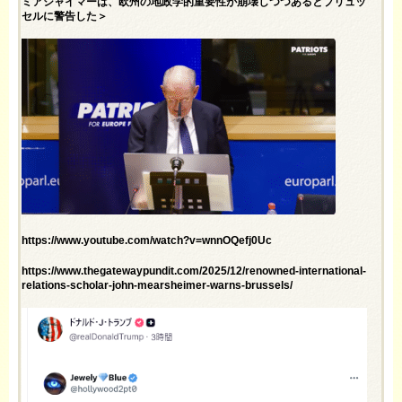
ミアシャイマーは、欧州の地政学的重要性が崩壊しつつあるとブリュッ
セルに警告した＞
https://www.youtube.com/watch?v=wnnOQefj0Uc
https://www.thegatewaypundit.com/2025/12/renowned-international-
relations-scholar-john-mearsheimer-warns-brussels/