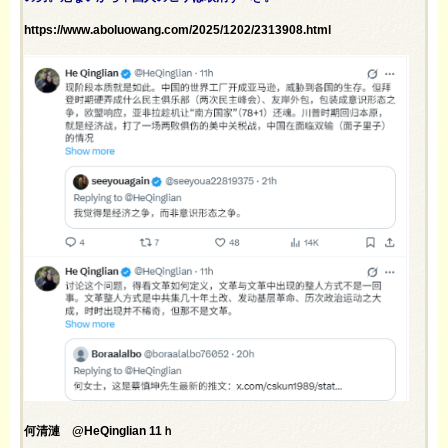
https://www.aboluowang.com/2025/1202/2313908.html
何清漣 @HeQinglian 11ｈ