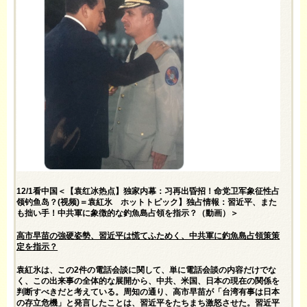
12/1看中国＜【袁红冰热点】独家内幕：习再出昏招！命党卫军象征性占
领钓鱼岛？(视频)＝袁紅氷 ホットトピック】独占情報：習近平、また
も拙い手！中共軍に象徴的な釣魚島占領を指示？（動画）＞
高市早苗の強硬姿勢、習近平は慌てふためく、中共軍に釣魚島占領策策
定を指示？
袁紅氷は、この2件の電話会談に関して、単に電話会談の内容だけでな
く、この出来事の全体的な展開から、中共、米国、日本の現在の関係を
判断すべきだと考えている。周知の通り、高市早苗が「台湾有事は日本
の存立危機」と発言したことは、習近平をたちまち激怒させた。習近平