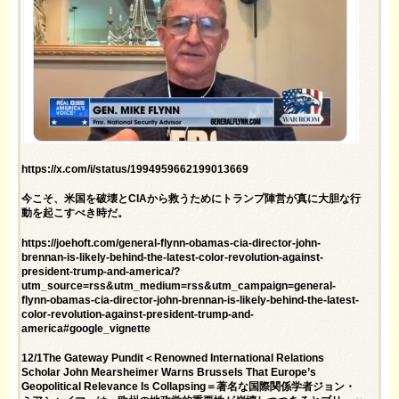
https://x.com/i/status/1994959662199013669
今こそ、米国を破壊とCIAから救うためにトランプ陣営が真に大胆な行
動を起こすべき時だ。
https://joehoft.com/general-flynn-obamas-cia-director-john-
brennan-is-likely-behind-the-latest-color-revolution-against-
president-trump-and-america/?
utm_source=rss&utm_medium=rss&utm_campaign=general-
flynn-obamas-cia-director-john-brennan-is-likely-behind-the-latest-
color-revolution-against-president-trump-and-
america#google_vignette
12/1The Gateway Pundit＜Renowned International Relations
Scholar John Mearsheimer Warns Brussels That Europe’s
Geopolitical Relevance Is Collapsing＝著名な国際関係学者ジョン・