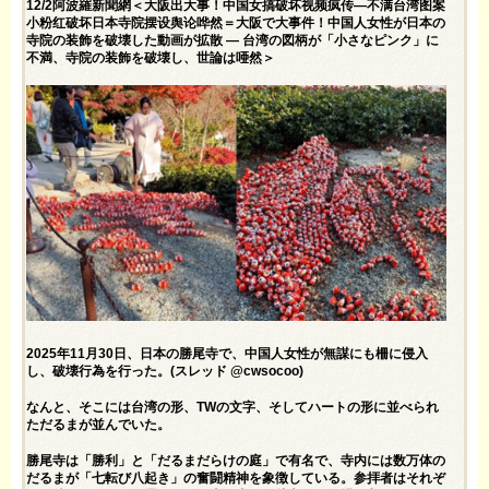
12/2阿波羅新聞網＜大阪出大事！中国女搞破坏视频疯传—不满台湾图案
小粉红破坏日本寺院摆设舆论哗然＝大阪で大事件！中国人女性が日本の
寺院の装飾を破壊した動画が拡散 ― 台湾の図柄が「小さなピンク」に
不満、寺院の装飾を破壊し、世論は唖然＞
2025年11月30日、日本の勝尾寺で、中国人女性が無謀にも柵に侵入
し、破壊行為を行った。(スレッド @cwsocoo)
なんと、そこには台湾の形、TWの文字、そしてハートの形に並べられ
ただるまが並んでいた。
勝尾寺は「勝利」と「だるまだらけの庭」で有名で、寺内には数万体の
だるまが「七転び八起き」の奮闘精神を象徴している。参拝者はそれぞ