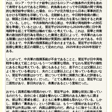
れは、ロシア・ウクライナ紛争におけるロシアへの無条件の支持を改め
て表明するものであると同時に、釣魚島をめぐって中日両国の間で局地
的な海空紛争が発生した場合、ロシアが北方領土から日本に軍事的圧力
をかける可能性を示唆している。北朝鮮もまた、中日戦争勃発の際に
は、韓国と日本に軍事的圧力とミサイル抑止力を直ちに強化すると約束
している。しかし、中共体制内の良心派は、中共軍が局地戦争への対応
策を準備しているとはいえ、習近平が2025年から2026年の間に日中局
地戦争を起こす可能性は極めて低いと考えている。これは、苗華と何衛
東の政治的不忠行為を理由とした粛清と是正によって、中共軍のあらゆ
る階層における従来の指導体制が実質的に破壊されたためである。今日
に至るまで、中共軍の指揮系統は不全のままである。習近平が今回の大
規模な粛清と是正の期限として定めたのは、2025年末か2026年初頭で
ある。
したがって、中共軍の指揮系統が不全であることと、習近平が日中局地
戦争を敢えて起こさないもう一つの重要な理由、すなわち習近平の個性
にあると私は考えている。諺にもあるように、息子のことは父親以上に
よく知っている者はなく、夫のことは妻以上によく知っている者はいな
い。習近平の前妻はかつて、彼について非常に洞察力に富んだ評価をし
た。「とても裏表あり」だった。「とても裏表あり」とは、習近平には
二面性があり、影日向があり、表裏があるという意味だった。
おそらく因果応報の理屈のせいで、習近平は今、困難な状況に陥ってい
るのだろう。自分に全く忠誠を誓わない二面性のある人物たちに囲ま
れ、彼は常に脅威を感じ、まともに食事も睡眠も取れないでいる。しか
し、前妻の「裏表あり」という評価には、もう一つ意味があるはずだ。
習近平は外見は強いが、内面は虚弱なのだ。虎のように強そうに見える
が、内面は極めて不安で鼠のように臆病なのだ。まさにこの性格的欠陥