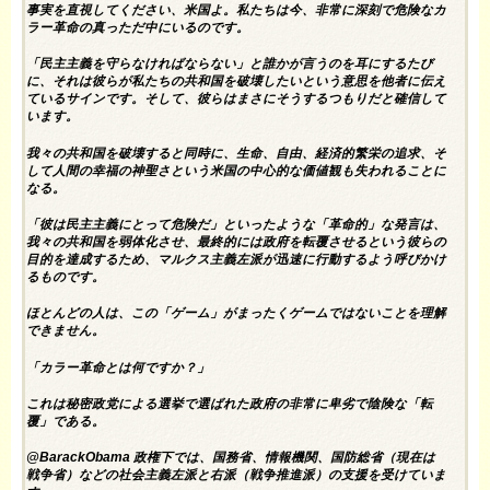
事実を直視してください、米国よ。私たちは今、非常に深刻で危険なカ
ラー革命の真っただ中にいるのです。
「民主主義を守らなければならない」と誰かが言うのを耳にするたび
に、それは彼らが私たちの共和国を破壊したいという意思を他者に伝え
ているサインです。そして、彼らはまさにそうするつもりだと確信して
います。
我々の共和国を破壊すると同時に、生命、自由、経済的繁栄の追求、そ
して人間の幸福の神聖さという米国の中心的な価値観も失われることに
なる。
「彼は民主主義にとって危険だ」といったような「革命的」な発言は、
我々の共和国を弱体化させ、最終的には政府を転覆させるという彼らの
目的を達成するため、マルクス主義左派が迅速に行動するよう呼びかけ
るものです。
ほとんどの人は、この「ゲーム」がまったくゲームではないことを理解
できません。
「カラー革命とは何ですか？」
これは秘密政党による選挙で選ばれた政府の非常に卑劣で陰険な「転
覆」である。
@BarackObama
政権下では、国務省、情報機関、国防総省（現在は
戦争省）などの社会主義左派と右派（戦争推進派）の支援を受けていま