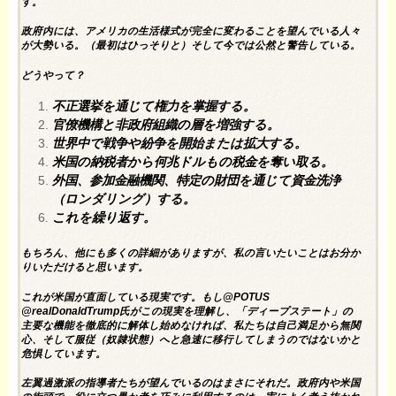
す。
政府内には、アメリカの生活様式が完全に変わることを望んでいる人々
が大勢いる。（最初はひっそりと）そして今では公然と警告している。
どうやって？
不正選挙を通じて権力を掌握する。
官僚機構と非政府組織の層を増強する。
世界中で戦争や紛争を開始または拡大する。
米国の納税者から何兆ドルもの税金を奪い取る。
外国、参加金融機関、特定の財団を通じて資金洗浄
（ロンダリング）する。
これを繰り返す。
もちろん、他にも多くの詳細がありますが、私の言いたいことはお分か
りいただけると思います。
これが米国が直面している現実です。もし@POTUS
@realDonaldTrump氏がこの現実を理解し、「ディープステート」の
主要な機能を徹底的に解体し始めなければ、私たちは自己満足から無関
心、そして服従（奴隷状態）へと急速に移行してしまうのではないかと
危惧しています。
左翼過激派の指導者たちが望んでいるのはまさにそれだ。政府内や米国