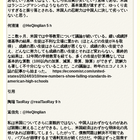
あるという意味ではなく、むしろ生活費が安いという意味である。米国
はランニングマシンのようなもので、基本速度が速すぎて、ゆっくり走
りすぎると振り落とされる。米国人の忍耐力は中国人に決して劣ってい
ないと思う。
何清漣 @HeQinglian 5ｈ
ここ数ヶ月、米国では中等教育について議論が続いている。緩い成績評
価基準の結果、生徒は不利な立場に置かれ（ほとんどの生徒がAを取
得）、成績の悪い生徒はさらに成績が悪くなり、成績の良い生徒でさ
え、どんなに努力しても成績の悪い生徒とそれほど変わらない。最終的
な結果は、12年間の学校教育を経ても、多くの生徒が計算機なしでは
基本的な算数（100以内の加算、減算、乗算、除算）ができず、読解力
も著しく不十分になっていることだ。この議論は、昨年のエコノミスト
誌の記事から始まった。 https://economist.com/united-
states/2024/03/10/new-numbers-show-falling-standards-in-
american-high-schools
引用
陶瑞 TaoRay @realTaoRay 9ｈ
返信先：@HeQinglian
私は米国についてさらに楽観的ではない。中国人はわずかなものがあれ
ば困難に耐えることができる。しかし、米国経済はわずかな弱体化の兆
候があれば崩壊してしまう。したがって、債務問題は解決不可能であ
り、バブルが崩壊するまで過剰支出が続くだけだ。中国はずっと阻喪す