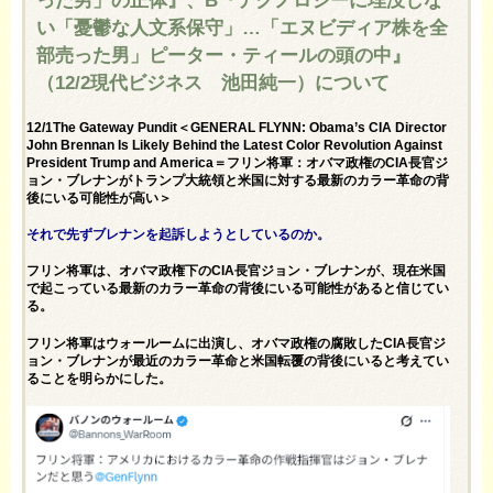
い「憂鬱な人文系保守」…「エヌビディア株を全
部売った男」ピーター・ティールの頭の中』
（12/2現代ビジネス 池田純一）について
12/1The Gateway Pundit＜GENERAL FLYNN: Obama’s CIA Director
John Brennan Is Likely Behind the Latest Color Revolution Against
President Trump and America＝フリン将軍：オバマ政権のCIA長官ジ
ョン・ブレナンがトランプ大統領と米国に対する最新のカラー革命の背
後にいる可能性が高い＞
それで先ずブレナンを起訴しようとしているのか。
フリン将軍は、オバマ政権下のCIA長官ジョン・ブレナンが、現在米国
で起こっている最新のカラー革命の背後にいる可能性があると信じてい
る。
フリン将軍はウォールームに出演し、オバマ政権の腐敗したCIA長官ジ
ョン・ブレナンが最近のカラー革命と米国転覆の背後にいると考えてい
ることを明らかにした。