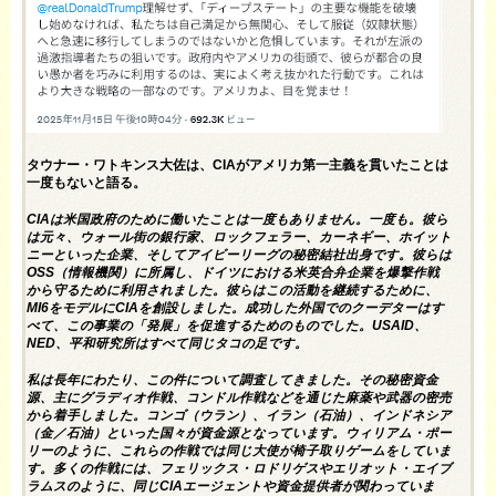
タウナー・ワトキンス大佐は、CIAがアメリカ第一主義を貫いたことは
一度もないと語る。
CIA
は米国政府のために働いたことは一度もありません。一度も。彼ら
は元々、ウォール街の銀行家、ロックフェラー、カーネギー、ホイット
ニーといった企業、そしてアイビーリーグの秘密結社出身です。彼らは
OSS（情報機関）に所属し、ドイツにおける米英合弁企業を爆撃作戦
から守るために利用されました。彼らはこの活動を継続するために、
MI6をモデルにCIAを創設しました。成功した外国でのクーデターはす
べて、この事業の「発展」を促進するためのものでした。USAID、
NED、平和研究所はすべて同じタコの足です。
私は長年にわたり、この件について調査してきました。その秘密資金
源、主にグラディオ作戦、コンドル作戦などを通じた麻薬や武器の密売
から着手しました。コンゴ（ウラン）、イラン（石油）、インドネシア
（金／石油）といった国々が資金源となっています。ウィリアム・ポー
リーのように、これらの作戦では同じ大使が椅子取りゲームをしていま
す。多くの作戦には、フェリックス・ロドリゲスやエリオット・エイブ
ラムスのように、同じCIAエージェントや資金提供者が関わっていま