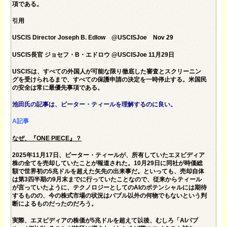
項である。
引用
USCIS Director Joseph B. Edlow @USCISJoe Nov 29
USCIS長官 ジョセフ・B・エドロウ @USCISJoe 11月29日
USCISは、すべての外国人が可能な限り徹底した審査とスクリーニン
グを受けられるまで、すべての保護申請の決定を一時停止する。米国民
の安全は常に最優先事項である。
池田氏の記事は、ピーター・ティールを理解するのに良い。
A記事
なぜ、『ONE PIECE』？
2025年11月17日、ピーター・ティールが、所有していたエヌビディア
株の全てを売却していたことが報道された。10月29日に同社が時価総
額で世界初の5兆ドルを超えた矢先の出来事だ。といっても、売却自体
は第3四半期の9月末までに行っていたことなので、従来からティール
が言っていたように、テクノロジーとしてのAIのポテンシャルには期待
するものの、今の株式市場の状況はバブル以外の何物でもないという判
断によるものだったのだろう。
実際、エヌビディアの株価が5兆ドルを超えて以後、むしろ「AIバブ