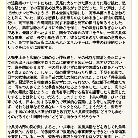
の追従者のエリートたちは、尻尾に火をつけた豚のように飛び跳ね、怒
号を浴びせ、その言葉攻めは天を揺るがすほどだった。叫び声は、まる
で街のチンピラのようで、日本全国を戦場にし、高市早苗の首をはねろ
とも叫んでいた。彼らは想像し得る限りのあらゆる激しい脅迫の言葉を
使い、高市早苗に台湾問題に関する謝罪と発言の撤回を迫ろうとした。
しかし、高市は静水のように冷静さを保ち、その決意は揺るぎないもの
である。先ほど述べたように、国会での最近の答弁を含め、一連の具体
的な軍事、政治、外交行動を通じて、彼女は揺るぎない国家の意志を示
した。高市早苗の反応に込められたエネルギーは、中共の戦狼的なレト
リックをはるかに凌駕する。
人類史上最も広範かつ隙のない諜報網と、その残忍な粛清と是正によっ
て生み出された国家テロリズムに依拠する習近平は、東アジアにおい
て、扉を閉めたままで、何の罰も受けずに傲慢で無謀な行動をとってい
ると言えるだろう。しかし、彼の傲慢で狂った行動は、予期せぬ形で…
日本の女性政治家、高市早苗の意志の前に砕かれた。これが「共産主義
皇帝」習近平の首相狼狽を招かずにはいられない。彼は部下の戦狼たち
に、耳をつんざくような暴言を浴びせるよう命令した。しかし、高市が
中共の暴政が望むように、台湾有事に関する発言を謝罪したり撤回した
りすることは決してないだろう。このままでは、中共の戦狼、ひいては
軍でさえ、日本に対する攻撃的で壊滅的な言葉による脅しを実行でき
ず、それらは単なる空虚なレトリックと化してしまうだろう。習近平
は、中国の14億人の政治奴隷と数百万人の共産党幹部にどう立ち向か
うのだろうか？国際社会にどう立ち向かうのだろうか？
中共党内部の良心派によると、中共軍は、国旗掲揚などを通じて釣魚島
を象徴的に占領し、関係海空域で限定的な軍事衝突を行うという準備案
を策定している。一方、習近平は李強と張又侠をロシアに派遣した。こ