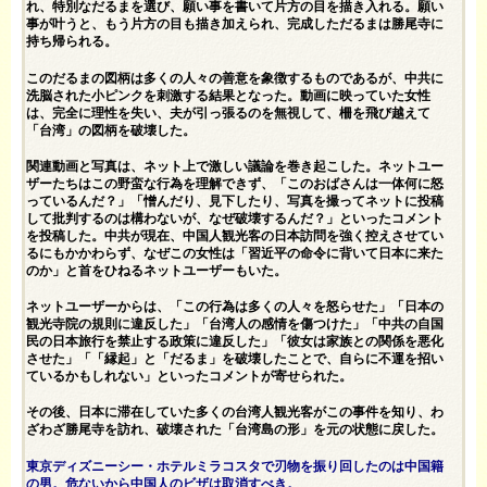
れ、特別なだるまを選び、願い事を書いて片方の目を描き入れる。願い
事が叶うと、もう片方の目も描き加えられ、完成しただるまは勝尾寺に
持ち帰られる。
このだるまの図柄は多くの人々の善意を象徴するものであるが、中共に
洗脳された小ピンクを刺激する結果となった。動画に映っていた女性
は、完全に理性を失い、夫が引っ張るのを無視して、柵を飛び越えて
「台湾」の図柄を破壊した。
関連動画と写真は、ネット上で激しい議論を巻き起こした。ネットユー
ザーたちはこの野蛮な行為を理解できず、「このおばさんは一体何に怒
っているんだ？」「憎んだり、見下したり、写真を撮ってネットに投稿
して批判するのは構わないが、なぜ破壊するんだ？」といったコメント
を投稿した。中共が現在、中国人観光客の日本訪問を強く控えさせてい
るにもかかわらず、なぜこの女性は「習近平の命令に背いて日本に来た
のか」と首をひねるネットユーザーもいた。
ネットユーザーからは、「この行為は多くの人々を怒らせた」「日本の
観光寺院の規則に違反した」「台湾人の感情を傷つけた」「中共の自国
民の日本旅行を禁止する政策に違反した」「彼女は家族との関係を悪化
させた」「「縁起」と「だるま」を破壊したことで、自らに不運を招い
ているかもしれない」といったコメントが寄せられた。
その後、日本に滞在していた多くの台湾人観光客がこの事件を知り、わ
ざわざ勝尾寺を訪れ、破壊された「台湾島の形」を元の状態に戻した。
東京ディズニーシー・ホテルミラコスタで刃物を振り回したのは中国籍
の男。危ないから中国人のビザは取消すべき。