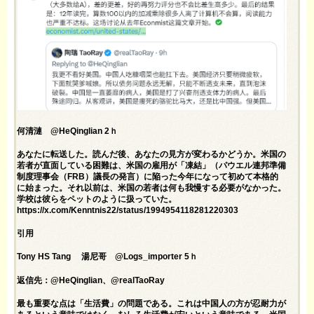
何清漣 @HeQinglian 2ｈ
あなたに転送した。読んだ後、あなたの見方が変わるかどうか。米国の
若者が直面している困難は、米国の雇用が「凍結」（パウエル連邦準備
制度理事会（FRB）議長の発言）に陥った今年になって初めて本格的
に始まった。それ以前は、米国の若者は何も我慢する必要がなかった。
学校は彼らをペットのように扱っていた。
https://x.com/Kenntnis22/status/1994954118281220303
引用
Tony HS Tang 湯尼哥 @Logs_importer 5ｈ
返信先：@HeQinglian、@realTaoRay
最も重要な点は「生活費」の問題である。これは中国人の方が忍耐力が