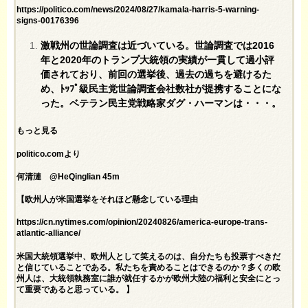
https://politico.com/news/2024/08/27/kamala-harris-5-warning-
signs-00176396
激戦州の世論調査は近づいている。世論調査では2016
年と2020年のトランプ大統領の実績が一貫して過小評
価されており、前回の選挙後、過去の過ちを避けるた
め、ﾄｯﾌﾟ級民主党世論調査会社数社が提携することにな
った。ベテラン民主党戦略家ダグ・ハーマンは・・・。
もっと見る
politico.comより
何清漣 @HeQinglian 45m
【欧州人が米国選挙をそれほど懸念している理由
https://cn.nytimes.com/opinion/20240826/america-europe-trans-
atlantic-alliance/
米国大統領選挙中、欧州人として笑えるのは、自分たちも投票すべきだ
と信じていることである。私たちを責めることはできるのか？多くの欧
州人は、大統領執務室に誰が就任するかが欧州大陸の福利と安全にとっ
て重要であると思っている。 】