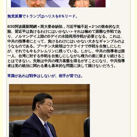
無党派層でトランプはハリスを8％リード。
8/30阿波羅新聞網＜两大要命缺陷，习近平输不起＝2つの致命的な欠
陥、習近平は負けるわけにはいかない＞それは極めて困難な作戦であ
り、ノルマンデイ上陸のDデイの水陸両用作戦が必要となる。これは、
中共の指導者にとって、負けるわけにはいかない大きなギャンブルのよ
うなものである。プーチン大統領はウクライナで作戦を台無しにした
が、それでも今もクレムリンに残っている。しかし、中共の指導者は誰
一人、台湾に対する作戦を台無しにしながら権力の座に留まり続けるこ
とはできない。失敗は中共の権力基盤を揺るがすことになり、中共指導
者は党の統治に関わる最も基本的な問題に決して賭けないだろう。
常識があれば戦争はしないが、相手が習では。