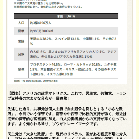
【図表】アメリカの政党マトリクス。これで、民主党、共和党、トラン
プ支持者の大まかな分布が一目瞭然！
先述した通り、共和党は個人主義で自由競争を良しとする「小さな政
府」。今日でいう保守です。南部や中西部で比較的支持が強く、最近は
従来の保守的な富裕層に加え、白人労働者層からの支持が厚くなってい
ます。よく知られる通り、ゾウがトレードマークです。
民主党は「大きな政府」で、現代のリベラル。国がある程度市場に介入
し、福祉や社会保障制度を整え、「マイノリティの権利を保護しよう」