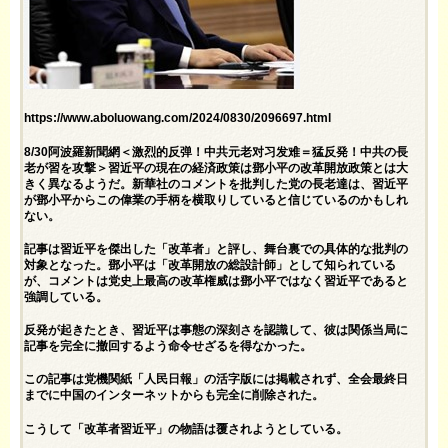
https://www.aboluowang.com/2024/0830/2096697.html
8/30阿波羅新聞網＜激烈的反弹！中共元老对习发难＝猛反発！中共の長
老が習を攻撃＞習近平の現在の経済政策は鄧小平の改革開放政策とは大
きく異なるようだ。新華社のコメントを批判した党の長老達は、習近平
が鄧小平からこの偉業の手柄を横取りしていると信じているのかもしれ
ない。
記事は習近平を傑出した「改革者」と評し、舞台裏での具体的な批判の
対象となった。鄧小平は「改革開放の総設計師」として知られている
が、コメントは党史上最高の改革権威は鄧小平ではなく習近平であると
強調している。
反発が起きたとき、習近平は事態の深刻さを認識して、彼は関係当局に
記事を完全に撤回するよう命令せざるを得なかった。
この記事は党機関紙「人民日報」の活字版には掲載されず、全会最終日
までに中国のインターネットからも完全に削除された。
こうして「改革者習近平」の物語は覆されようとしている。