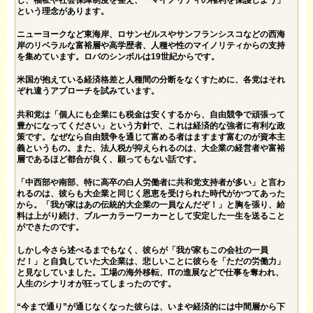
という理念があります。
ニューヨークなど東海岸、ロサンゼルスやサンフランシスコなどの西海
岸のリベラルな富裕層や高学歴者、人種や性のマイノリティからの支持
を集めています。ロバのシンボルは19世紀からです。
米国が抱えている経済格差と人種間の分断をなくすために、各党はそれ
ぞれ違うアプローチを試みています。
共和党は「個人にも企業にも税金は安くするから、自由競争で頑張って
豊かになってください」という方針で、これは経済的な強者に有利な政
策です。なぜなら自由競争を通じて富める者はますます富むのが資本主
義というもの。また、法人税が抑えられるのは、大企業の経営者や富裕
層であるほど都合が良く、願ってもない話です。
「中西部や南部、特に高卒の白人労働者に共和党支持者が多い」と言わ
れるのは、彼らも大企業と同じく恩恵を受けられた時代がかつてあった
から。「我が家はあの伝統的大企業の一員なんだぞ！」と胸を張り、給
料は上がり続け、ブルーカラーワーカーとして安定した一生を送ること
ができたのです。
しかし今さら述べるまでもなく、彼らが「我が家もこの会社の一員
だ！」と自負していた大企業は、悲しいことに彼らを「ただの労働力」
と見なしていました。工場の海外移転、ITの進展などで仕事を奪われ、
人生のシナリオが狂ってしまったのです。
“今まで通り”が通じなくなった彼らは、いまや経済的には中間層から下