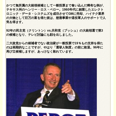
かつて無所属の大統領候補として一般投票まで食い込んだ稀有な例が、
テキサス州のヘンリー・ロス・ペロー。1960年代に創業したエレクト
ロニック・データ・システムズを成功させてGMに売却、ハイテク業界
の大物として巨万の富を得た彼は、慈善事業や退役軍人のサポートで人
気を得ます。
92年の民主党（クリントン）vs.共和党（ブッシュ）の大統領選で第3
の候補となり、テレビ討論にも顔を出しました。
二大政党からの候補者でない政治家が一般投票で19％もの支持を得た
のは画期的なことですが、やはり「選挙人制度」の前に敗退。96年に
再び立候補しますが、あっけなく敗れています。