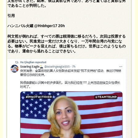
文哲が出てきた。結果、彼は貪欲な男であり、あっと驚くほど貪欲な男
であることが判明した。
引用
ハンニバル火罐 @Hnbhger17 20h
柯文哲が倒れれば、すべての票は頼清徳に移るだろう。次回は投票する
必要はない。民進党は一党だけ大きくなり、一万年間台湾の与党にな
る。物事がピークを迎えれば、後は落ちるだけ。世界はこのようなもの
であり、運命から逃れることはできない。