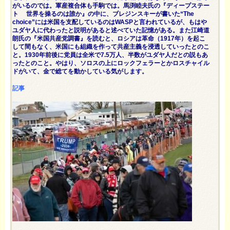
がいるのでは。軍産複合体も手駒では。馬渕睦夫氏の『ディープステー
ト 世界を操るのは誰か』の中に、ブレジンスキーが書いた“The
choice”には米国を支配しているのはWASPと言われているが、もはや
ユダヤ人に代わったと説明があると述べていた記憶がある。また江崎道
朗氏の『米国共産党調書』を読むと、ロシアは革命（1917年）を起こ
して間もなく、米国にも組織を作って共産主義を浸透していったとのこ
と。1930年前後に党員は全米で7.5万人、半数がユダヤ人だとの説もあ
ったとのこと。やはり、ソロスの上にロックフェラーとかロスチャイル
ドがいて、金で総てを動かしている気がします。
記事