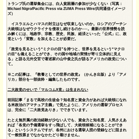
トランプ氏の選挙集会には、白人貧困層の参加が少なくない（写真：
Michael Nigro/Pacific Press via ZUMA Press Wire/共同通信イメージ
ズ）
イスラエルとハマスの対立はなぜ収束しないのか。ロシアのプーチン
大統領はなぜウクライナを侵攻し続けるのか──。最新の世界情勢を読
み解くには、地政学、宗教、歴史、民族、経済といった「公式」に、政
党という「変数」を加えることが必要だ。
「政党を見るという“ミクロの目”を持つと、世界を見るという“マクロ
の目”も備えることができ、その国や地域の実情が寄り立体的に見え
る」と語る元外交官で著述家の山中俊之氏が語るアメリカの政党につい
て。
※この記事は、『
教養としての世界の政党
』（かんき出版）より「アメ
リカ」部分を一部抜粋・編集したものです。
二大政党のせいで「マルコムX党」は生まれない
前回記事「
まるで高校の生徒会？知名度と資金力があれば大統領になれ
る米政治のアマチュア主義
」で見たように、アメリカの選挙プロセス
は、完全に「二大政党ありき」でできています。
たとえ無所属の政治経験が少ない人でも、資金力と知名度、人気さえあ
れば「各党の予備選挙をすっ飛ばして、大統領候補になることができ
る」というシステムですが、各州における選挙人団の登録などに阻まれ
て一般投票までなかなかたどり着けません。