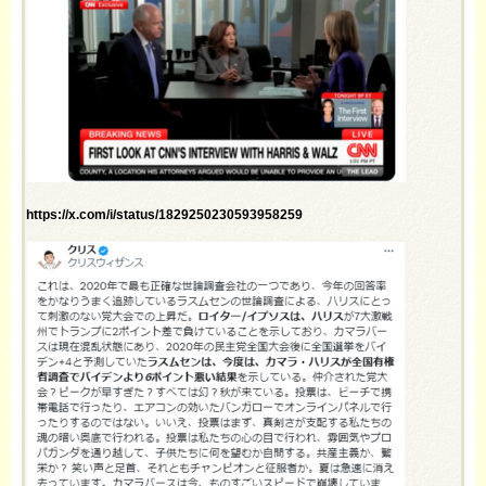
https://x.com/i/status/1829250230593958259