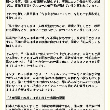
層へと没落。“新しい貧困層”の誕生です。実際に白人労働者が多い地域
では、薬物依存者やアルコール依存者が増えていると言われています。
それでも新しい貧困層は「古き良き強いアメリカ」を打ち出す共和党を
支持します。
「民主党にはうんざり。人種差別はだめとか、環境に優しくとか、移民
にも理解をとか、きれいごとばっかり。昔のアメリカに戻してほしい」
経済的に不遇な人は社会に対して不満を持ちやすく、反対分子となりや
すい。不満の矛先は社会や政府に向かいますが、同時に「犯人探し」も
始まります。
そんな中、手っ取り早く“犯人”に仕立て上げられる者は、自分たちと異
なる誰か。たとえば人種や民族が異なる者、宗教が違う者、性的志向が
異なる者です。「彼らが自分たちの仕事を奪い、古き良きアメリカを変
えてしまった」と憎むのです。
インターネット社会になり、ソーシャルメディアで自分に政治的な立場
の近い人の発信や、自分に都合のいい情報にしか触れない状況も出てき
ました。偏った情報だけに触れていると、思い込みがその人の中では真
実になってしまう。巧妙なフェイクニュースを信じ込む事件も増加し、
ますます分断は深まりつつあります。
「人種問題の克服」は党を超えた米国の課題
日本人の視点からすると、米国は移民国家であり、他人種・他民族に対