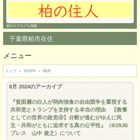
旅行やブログを掲載
千葉県柏市在住
メニュー
コ
ン
トップ
›
2024年
›
08月
テ
ン
8月 2024
のアーカイブ
ツ
へ
『貧困層の白人が弱肉強食の自由競争を重視する
ス
共和党とトランプを支持する本当の理由 【教養
キ
ッ
としての世界の政党④】分断が進むがゆえに民
プ
主・共和がともに追求する真の公平性』（8/29JB
プレス 山中 俊之）について