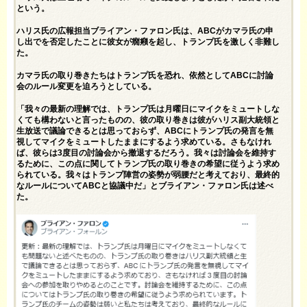
という。
ハリス氏の広報担当ブライアン・ファロン氏は、ABCがカマラ氏の申
し出でを否定したことに彼女が癇癪を起し、トランプ氏を激しく非難し
た。
カマラ氏の取り巻きたちはトランプ氏を恐れ、依然としてABCに討論
会のルール変更を迫ろうとしている。
「我々の最新の理解では、トランプ氏は月曜日にマイクをミュートしな
くても構わないと言ったものの、彼の取り巻きは彼がハリス副大統領と
生放送で議論できるとは思っておらず、ABCにトランプ氏の発言を無
視してマイクをミュートしたままにするよう求めている。さもなけれ
ば、彼らは3度目の討論会から撤退するだろう。我々は討論会を維持す
るために、この点に関してトランプ氏の取り巻きの希望に従うよう求め
られている。我々はトランプ陣営の姿勢が弱腰だと考えており、最終的
なルールについてABCと協議中だ」とブライアン・ファロン氏は述べ
た。