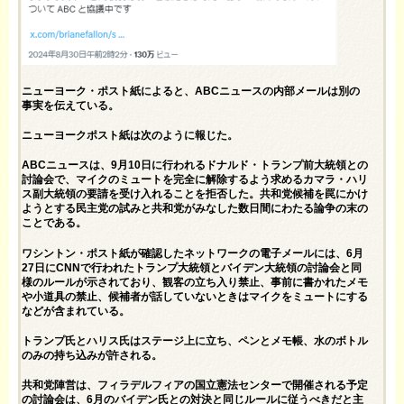
ニューヨーク・ポスト紙によると、ABCニュースの内部メールは別の
事実を伝えている。
ニューヨークポスト紙は次のよう
に報じた
。
ABCニュースは、9月10日に行われるドナルド・トランプ前大統領との
討論会で、マイクのミュートを完全に解除するよう求めるカマラ・ハリ
ス副大統領の要請を受け入れることを拒否した。共和党候補を罠にかけ
ようとする民主党の試みと共和党がみなした数日間にわたる論争の末の
ことである。
ワシントン・ポスト紙が確認したネットワークの電子メールには、6月
27日にCNNで行われたトランプ大統領とバイデン大統領の討論会と同
様のルールが示されており、観客の立ち入り禁止、事前に書かれたメモ
や小道具の禁止、候補者が話していないときはマイクをミュートにする
などが含まれている。
トランプ氏とハリス氏はステージ上に立ち、ペンとメモ帳、水のボトル
のみの持ち込みが許される。
共和党陣営は、フィラデルフィアの国立憲法センターで開催される予定
の討論会は、6月のバイデン氏との対決と同じルールに従うべきだと主