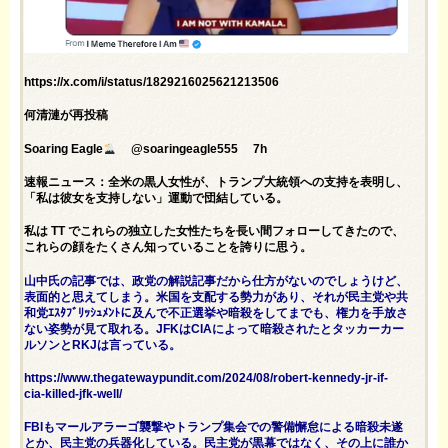
https://x.com/i/status/1829216025621213506
何清漣が再投稿
Soaring Eagle
@soaringeagle555 7h
速報ニュース：全米の黒人女性が、トランプ大統領への支持を表明し、
「私は彼女を支持しない」運動で団結している。
私は TT でこれらの独立した女性たちを長い間フォローしてきたので、
これらの顔をたくさん知っていることを誇りに思う。
山中氏の記事では、政党の解説記事だから仕方がないのでしょうけど、
表面的と思えてしまう。米国を支配する勢力があり、それが民主党や共
和党ｴｽﾀﾌﾞﾘｯｼｭﾒﾝﾄに及んで不正選挙や暗殺をしてまでも、権力を手放さ
ない姿勢が見て取れる。JFKはCIAによって暗殺されたとタッカーカー
ルソンとRKJは言っている。
https://www.thegatewaypundit.com/2024/08/robert-kennedy-jr-if-
cia-killed-jfk-well/
FBIもマールアラーゴ襲撃やトランプ集会での警備懈怠による暗殺未遂
とか、民主党の兵器化している。民主党が黒幕ではなく、その上に誰か