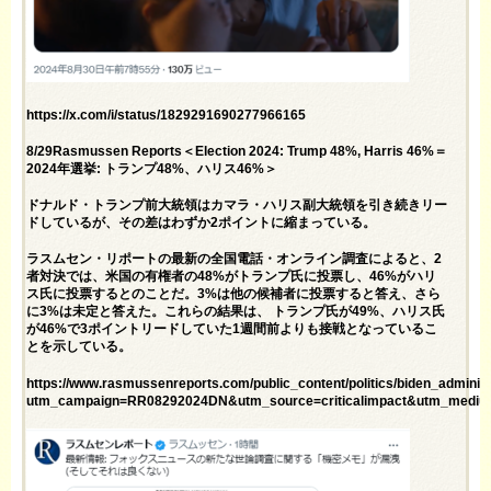
https://x.com/i/status/1829291690277966165
8/29Rasmussen Reports＜Election 2024: Trump 48%, Harris 46%＝
2024年選挙: トランプ48%、ハリス46%＞
ドナルド・トランプ前大統領はカマラ・ハリス副大統領を引き続きリー
ドしているが、その差はわずか2ポイントに縮まっている。
ラスムセン・リポートの最新の全国電話・オンライン調査によると、2
者対決では、米国の有権者の48%がトランプ氏に投票し、46%がハリ
ス氏に投票するとのことだ。3%は他の候補者に投票すると答え、さら
に3%は未定と答えた。これらの結果は、 トランプ氏が49%、ハリス氏
が46%で3ポイントリードしていた
1週間前
よりも接戦となっているこ
とを示している。
https://www.rasmussenreports.com/public_content/politics/biden_adminis
utm_campaign=RR08292024DN&utm_source=criticalimpact&utm_mediu