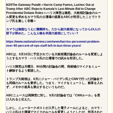
8/29The Gateway Pundit＜Harris Camp Fumes, Lashes Out at
Trump After ABC Rejects Kamala’s Last-Minute Bid to Change
Presidential Debate Rules＝ハリス陣営は激怒、大統領討論会のルー
ル変更を求めるカマラ氏の土壇場の提案をABCが拒否したことでトラ
ンプ氏を激しく非難＞
カマラは無能なうえに癇癪持ち。だから副大統領になってから24人の
部下が辞めた。こんな人物を米国大統領にしていい？
https://www.nationalreview.com/news/harriss-personnel-problem-
over-90-percent-of-vps-staff-left-in-last-three-years/
ABCは、9月10日に予定されている大統領選討論会のルールを変更しよ
うとするカマラ・ハリス氏の土壇場での試みを拒否した。
ハリス陣営は月曜日、90分間の討論会の間、両候補のマイクをミュー
ト解除するよう要請した。
トランプ大統領は、6月にジョー・バイデン氏とCNNで行った討論会で
も同様のルールを要求した。つまり、マイクをミュートし、観客を入れ
ず、メモや小道具も禁止するというものだ。
ABCニュースは両陣営に対し、9月の討論会では「CNNルール」を受
け入れると伝えた。
しかし、ニューヨークポストが入手した電子メールによると、カマラ・
ハリス氏は土壇場でマイクのルールを変更しようとしたが、拒否された