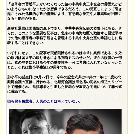
「改革者の習近平」がいなくなった後の中共中央三中全会の雰囲気がど
のようなものになったかは想像できるだろう。この見直しによって引き
起こされた危機的な政治情勢により、有意義な決定や人事異動が困難に
なる可能性がある。
新華社通信は国務院の傘下であり、中共中央宣伝部の監督下にある。さ
らに、このような重要な記事は、北京の中南海地区で勤務する習近平や
その他の指導者の事務手続きを管理する中共中央弁公室の承認なしに発
表することはできない。
いずれにせよ、この記事が突然削除されるのは非常に異例である。失敗
の原因は習近平の取り巻きによる判断ミスのせいだ。彼らの誤算の一部
は、党の歴史における今年の重要性を十分に考慮に入れていなかったこ
とだ。それは鄧小平生誕120周年である。
鄧小平の誕生日は8月22日で、今年の記念式典は中共の一年に一度の北
戴河会議の直後に行われる。北戴河会議は河北省の同名の海辺のリゾー
トで開催され、党指導者と引退した長老らが重要な問題について非公式
に議論する。
鄧も習も独裁者。人民のことは考えていない。