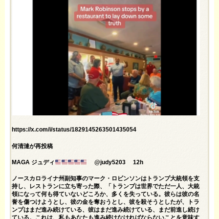
https://x.com/i/status/1829145263501435054
何清漣が再投稿
MAGA ジュディ
@judy5203 12h
ノースカロライナ州副知事のマーク・ロビンソンはトランプ大統領を支
持し、レストランに立ち寄った際、「トランプは世界でただ一人、大統
領になって何も得ていないどころか、多くを失っている。彼らは彼の名
誉を傷つけようとし、彼の金を奪おうとし、彼を殺そうとしたが、トラ
ンプはまだ進み続けている、彼はまだ進み続けている、まだ前進し続け
ている。これは、私もあなたも進み続けなければならないことを意味す