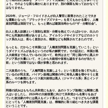
して相対的に寛容な「ダイバーシティ先進国」と見えることが多いでし
ょう。そのような面も確かにありますが、別の側面も知っておかなくて
はなりません。
2020年、ジョージ・フロイドさんが白人警官に殺害されたことで大き
な運動となった「ブラックライブズマター」を見てもわかる通り、人種
差別問題は深刻ですし、もっと遡れば建国当時からの“ザ・分断社会”。
白人と黒人奴隷という深刻な差別・分断を抱えていたばかりか、白人の
中にも民族的分断がありました。アイルランドやイタリアなどのカトリ
ック系白人は、長らく差別され、職業なども制限されてきたのです。
もっとも、だからこそ米国には「人種差別問題を克服していこう」とい
うダイナミズムがあるというのが私の解釈です。その証左に、米国が黒
人大統領まで生んでいるのに比べて、欧州はまだ「同じ国の中に黒人や
アジア系が大量にいて、そこから大統領や首相も誕生するのが当たり
前」という段階ではない国が多数と思われます。
二大政党のうち、「人種問題を克服しよう」という意思を強く打ち出し
ているのが民主党。バイデン政権は閣僚の中に有色人種を増やそうと意
識し、その象徴たるハリス副大統領は黒人（ジャマイカ系）系とインド
系のルーツを持ちます。
同様の試みはもちろん共和党にもあり、あのトランプ政権にも閣僚に黒
人はいましたし、2024年の大統領選に向けて共和党から名乗りをあげ
ていた政治家の中には黒人もインド系もいました。つまりどちらの政党
にとっても「人種差別問題克服」は、積極的に取り組むべき大きな課題
ということです。