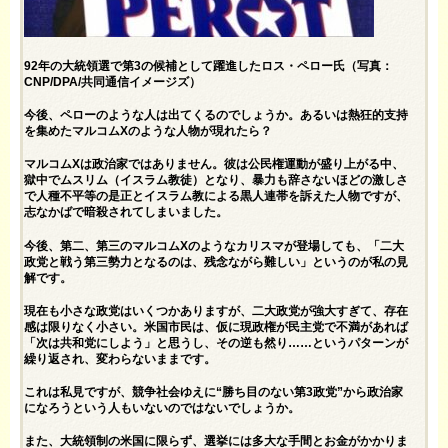
92年の大統領選で第3の候補として躍進したロス・ペロー氏（写真：
CNP/DPA/共同通信イメージズ）
今後、ペローのような人は出てくるのでしょうか。あるいは熱狂的支持
を集めたマルコムXのような人物が現れたら？
マルコムXは政治家ではありません。彼は公民権運動が盛り上がる中、
獄中でムスリム（イスラム教徒）となり、暴力も辞さないほどの激しさ
で人種不平等の是正とイスラム教による黒人連帯を訴えた人物ですが、
志なかばで暗殺されてしまいました。
今後、第二、第三のマルコムXのようなカリスマが登場しても、「二大
政党と戦う第三勢力となるのは、残念ながら難しい」というのが私の見
解です。
現在も小さな政党はいくつかありますが、二大政党が強大すぎて、存在
感は限りなく小さい。米国市民は、仮に現政権が民主党で不満があれば
「次は共和党にしよう」と思うし、その逆も然り……というパターンが
繰り返され、変わらないままです。
これは私見ですが、競争社会ゆえに“勝ち目のない第3政党”から政治家
になろうという人もいないのではないでしょうか。
また、大統領制の米国に限らず、選挙には多大な手間とお金がかかりま