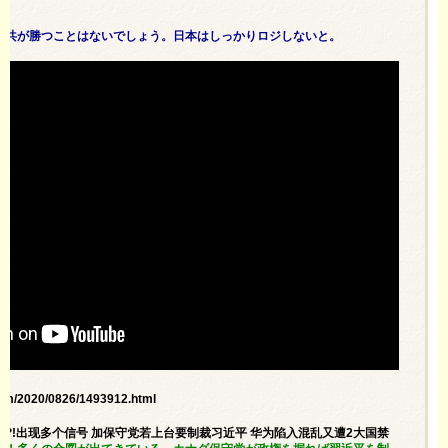
中共が勝つことはないでしょう。日本はしっかりロジしないと。
om/2020/0826/1493912.html
稳赢?!出现多个信号 加保守党若上台要制裁习近平 华为陷入混乱又遭2大国禁