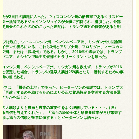
国大会が2日目の議題に入った。ウィスコンシン州の酪農家であるクリスピー
スター漁師であるジェイソンジョイスが会議に招待され、講演した。外部
国委員会のこれらの心のこもった差配は、トランプ選対の影響があると明
ランプは現在、ウィスコンシン州、ペンシルベニア州、ミシガン州の世論調
バイデンの後ろにいる。これら3州とアリゾナ州、フロリダ州、ノースカロ
グ州、または「戦場州」である。しかし、2016年の選挙では、トランプ
ルバニア、ミシガンで民主党候補のヒラリークリントンを破った。
コンシン州、ペンシルベニア州、ミシガン州を数えず、トランプが2016
つと仮定した場合、トランプの選挙人票は259票となり、勝利するための票
11票の差である。
テーマは、「機会の土地」であった。ピーターソンの演説では、トランプ大
て「再建」するのを助けるためにより公正な貿易協定を交渉する方法を通
てきたかを話した。
どの大統領よりも農民と農業の重要性をよく理解している・・・.（彼）
する自信を与えてくれた」、 「我々の経済全体と酪農養殖業が再び繁栄す
統領は我々の信頼と投票に値する」とピーターソンは語った。