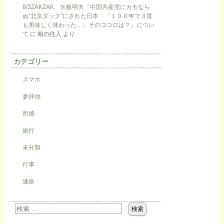
8/3ZAKZAK 矢板明夫『中国共産党にカモなら
ぬ“北京ダック”にされた日本 「１００年で３度
も美味しく味わった…」そのココロは？』につい
て
に
柏の住人
より
カテゴリー
スマホ
参拝他
所感
旅行
未分類
行事
連絡