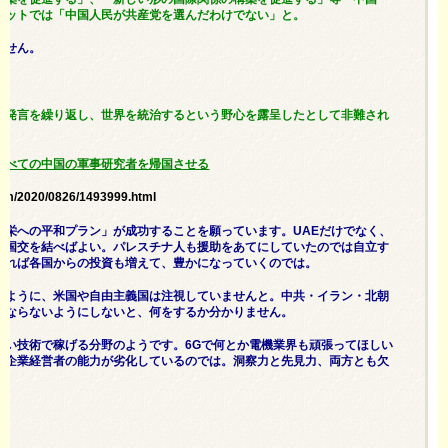
ネットでは「中国人民が共産党を選んだわけでない」と。
ません。
の発言を繰り返し、世界を統治するという野心を露呈したとして非難され
すべての中国の軍事研究者を帰国させる
om/2020/0826/1493999.html
繁栄への平和プラン」が成功することを願っています。UAEだけでなく、
と国交を結べばよい。パレスチナ人も援助をあてにしていたのでは自立す
なれば各国からの投資も増えて、豊かになっていくのでは。
いように、米国や自由主義国は注視していませんと。中共・イラン・北朝
にならないようにしないと、何をするか分かりません。
ない技術で稼げる分野のようです。6Gで何とか電機業界も頑張ってほしい
の企業経営者の能力が劣化しているのでは。洞察力と先見力、両方とも欠