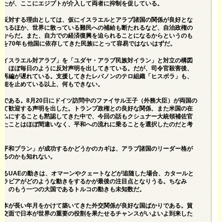
したが、ここにエジプトが介入して両者に抑制を促している。
に反対する理由としては、仮にイスラエルとアラブ諸国の関係が良好とな
されるほか、世界に散っている難民への補給も断たれるなど、自治政権の
いからだ。また、自力での経済復興を迫られることになるからというのも
糧を70年も他国に依存してきた民族にとって容易ではないはずだ。
「イスラエル対アラブ」を「ユダヤ・アラブ民族対イラン」と対立の構図
て、ほぼ毎日のように反対声明を出してきている。だが、司令官殺害後、
の再編が遅れている。支援してきたレバノンのテロ組織「ヒスボラ」も、
機能を止めている以上、何もできない。
静である。8月20日にドイツ訪問中のファイサル王子（外務大臣）が両国の
して歓迎する声明を出した。トランプ政権との良好な関係、また米国の在
レムにすることも黙認してきた中で、今回の話もクシュナー大統領補佐官
いたことはほぼ間違いなく、平和への流れに乗ることを選択したのだと考
の平和プラン」が成功するかどうかのカギは、アラブ諸国のリーダー格が
きるのかも知れない。
あるUAEの動きは、オマーンやクェートなどが追随した場合、カタールと
アラビアがどのような動きをするかが最後の注目点となりうる。ちなみ
東）のもう一つの大国であるトルコの動きも未知数だ。
日本が長い年月をかけて築いてきた外交関係が良好な国ばかりである。貿
外交面で日本が世界の重要の役割を果たせるチャンスがいよいよ到来した