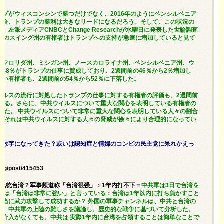
プがウィスコンシンで勝つだけでなく、2016年のようにペンシルベニア
場合、トランプの勝利は大きなリードになるだろう。そして、この状況の
左派メディアCNBCとChange Researchが水曜日に発表した世論調査
6つのスイング州の有権者はトランプへの支持が急速に増加していると見て
、フロリダ州、ミシガン州、ノースカロライナ州、ペンシルベニア州、ウ
48％がトランプの仕事に賛成しており、2週間前の46％から2％増加し
い有権者も、2週間前の54％から52％に下落した。
イルスの流行に対処したトランプの仕事に対する有権者の評価も、2週間前
ている。さらに、中共ウイルスについて重大な関心を表明している有権者の
下した。 中共ウイルスについて非常に重大な関心を表明している人々の割合
た。それは中共ウイルスに対する人々の脅威が徐々により合理的になってい
つ数字になってきた？或いは認知症と情婦のコンビの民主党に呆れかえっ
org/post/415453
3天武统台湾？军事频道称「台湾很强」：1年内打不下＝
中共軍は3日で台湾を
ネルは「台湾は非常に強い」と言っている：台湾は1年以内に打ち負かすこと
本当に武力攻撃して成功するか？ 外国の軍事チャンネルは、中共と台湾の
し、中共軍の上陸の難しさを議論し、歴史的な戦争に基づいて分析した。
の介入がなくても、中共は 実際1年内に台湾を占領することは簡単なことで