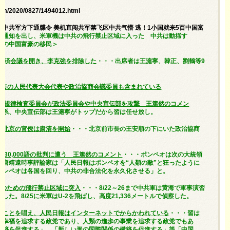
om/2020/0827/1494012.html
普给中共军方下通牒令 美机直闯共军禁飞区中共气懵 逃！1小国就来5百中国富
に通知を出し、米軍機は中共の飛行禁止区域に入った 中共は動揺す
人の中国富豪の移民＞
で経済会議を開き、李克強を排除した
・・・出席者は王滬寧、韓正、劉鶴等9
や市の人民代表大会代表や政治協商会議委員も含まれている
中央規律検査委員会が政法委員会や中央宣伝部を攻撃 王篤然のコメン
曽系、中央宣伝部は王滬寧がトップだから習は任せ放し。
、北京の官僚は粛清を開始
・・・北京前市長の王安順の下にいた政治協商
た。
の30,000語の批判に遭う 王篤然のコメント
・・・ポンペオは次の大統領
。唐靖遠時事評論家は「人民日報はポンペオを“人類の敵”と狂ったように
ポンペオは各国を回り、中共の非合法化を永久化させる」と。
習のための飛行禁止区域に突入
・・・8/22～26まで中共軍は黄海で軍事演習
た。8/25に米軍はU-2を飛ばし、高度21,336メートルで偵察した。
ることを唱え、人民日報はインターネットでからかわれている
・・・習は
の幸福を追求する政党であり、人類の進歩の事業を追求する政党でもあ
構築を促進する」、「新しい形の国際関係の構築を促進する」等「中国