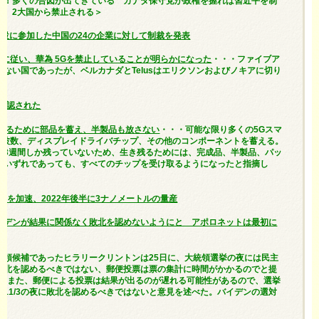
？！多くの合図が出てきている カナダ保守党が政権を握れば習近平を制
て、2大国から禁止される＞
設に参加した中国の24の企業に対して制裁を発表
lianceに従い、華為 5Gを禁止していることが明らかになった
・・・ファイブア
ない国であったが、ベルカナダとTelusはエリクソンおよびノキアに切り
確認された
延びるために部品を蓄え、半製品も放さない
・・・可能な限り多くの5Gスマ
線周波数、ディスプレイドライバチップ、その他のコンポーネントを蓄える。
り3週間しか残っていないため、生き残るためには、完成品、半製品、パッ
のいずれであっても、すべてのチップを受け取るようになったと指摘し
産を加速、2022年後半に3ナノメートルの量産
イデンが結果に関係なく敗北を認めないようにと アポロネットは最初に
統領候補であったヒラリークリントンは25日に、大統領選挙の夜には民主
敗北を認めるべきではない、郵便投票は票の集計に時間がかかるのでと提
トンはまた、郵便による投票は結果が出るのが遅れる可能性があるので、選挙
11/3の夜に敗北を認めるべきではないと意見を述べた。バイデンの選対
た。