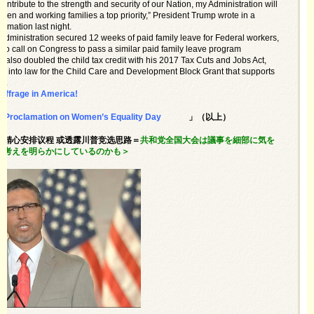
ontribute to the strength and security of our Nation, my Administration will
n and working families a top priority,” President Trump wrote in a
amation last night.
Administration secured 12 weeks of paid family leave for Federal workers,
 to call on Congress to pass a similar paid family leave program
 also doubled the child tax credit with his 2017 Tax Cuts and Jobs Act,
g into law for the Child Care and Development Block Grant that supports
es.
uffrage in America!
s Proclamation on Women’s Equality Day
」（以上）
代会精心安排议程 或透露川普竞选思路＝
共和党全国大会は議事を細部に気を
の考えを明らかにしているのかも＞