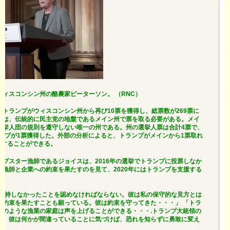
のウィスコンシン州の酪農家ピーターソン。 （RNC）
トランプがウィスコンシン州から再び10票を獲得し、総票数が269票に
では、伝統的に民主党の地盤であるメイン州で票を取る必要がある。メイ
選挙人団の規則を遵守しない唯一の州である。州の選挙人票は合計4票で、
ランプが1票獲得した。外部の分析によると、トランプがメインから1票取れ
達することができる。
ブスター漁師であるジョイスは、2016年の選挙でトランプに投票しなか
漁師と企業への約束を果たすのを見て、2020年にはトランプを支援する
を支持しなかったことを認めなければならない。彼は私の保守的な見方とは
の約束を果たすことも願っている。彼は約束を守ってきた・・・」 「トラ
私のような漁業の家庭は声を上げることができる・・・.トランプ大統領の
ら）彼は何かが間違っていることに気づけば、恐れを知らずに勇敢に変え