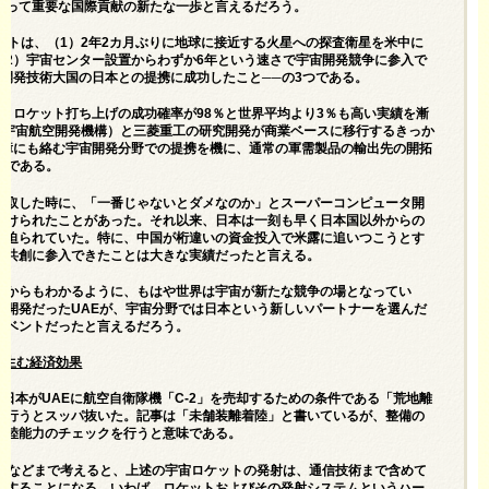
とって重要な国際貢献の新たな一歩と言えるだろう。
ットは、（1）2年2カ月ぶりに地球に接近する火星への探査衛星を米中に
（2）宇宙センター設置からわずか6年という速さで宇宙開発競争に参入で
宙開発技術大国の日本との提携に成功したこと──の3つである。
）ロケット打ち上げの成功確率が98％と世界平均より3％も高い実績を漸
A（宇宙航空開発機構）と三菱重工の研究開発が商業ベースに移行するきっか
保障にも絡む宇宙開発分野での提携を機に、通常の軍需製品の輸出先の開拓
つである。
奪取した時に、「一番じゃないとダメなのか」とスーパーコンピュータ開
かけられたことがあった。それ以来、日本は一刻も早く日本国以外からの
に迫られていた。特に、中国が桁違いの資金投入で米露に追いつこうとす
業共創に参入できたことは大きな実績だったと言える。
とからもわかるように、もはや世界は宇宙が新たな競争の場となってい
術開発だったUAEが、宇宙分野では日本という新しいパートナーを選んだ
イベントだったと言えるだろう。
出が生む経済効果
、日本がUAEに航空自衛隊機「C-2」を売却するための条件である「荒地離
を行うとスッパ抜いた。記事は「未舗装離着陸」と書いているが、整備の
着陸能力のチェックを行うと意味である。
連絡などまで考えると、上述の宇宙ロケットの発射は、通信技術まで含めて
供することになる。いわば、ロケットおよびその発射システムというハー