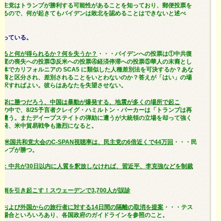
民主党はトランプが勝利する可能性があることを知っており、郵便投票を
せるので、何が起きてもバイデンは敗北を認めることはできないと述べ
かっている。
すると何が得られるか？何を失うか？
・・・バイデンへの投票は①中共復
制度の喪失への投票③反米への投票④経済停滞への投票⑤華人の末裔とし
体でカリフォルニアの SCA5 に類似した人種差別法を可決するか？あな
華裔と区分され、差別されることをいとわないのか？答えが「はい」の場
選択すればよい。彼らはあなたを失望させない。
選挙に勝つだろう、中国は暴動が爆発する、地震が多くの場所で起こ
”の中で、8/25予言者クレイグ・ハミルトン・パーカーは「トランプは再
に遭う。またデイープステイトの弾劾に遭うが大統領の立場を却って強く
爆発、米中貿易戦争も激烈になると。
？米国共和党大会のC-SPAN視聴率は、民主党の6倍近くで44万回
・・・民
ランプが勝つ。
ば：中共が30日以内に人質を釈放しなければ、習近平、李克強などを制裁
倒を引き起こす！スウェーデンで3,700人が誤診
外および外国からの旅行者に対する14日間の隔離の取消を提案
・・・テス
い場合といろいろあり、各国政府のガイドラインを参照のこと。