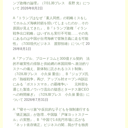
ンプ政権の論理』（7/31JBプレス 長野 光）につ
いて
2026年8月2日
A『トランプはなぜ「素人同然」の戦略ミスをし
てホルムズ海峡封鎖を招いてしまったのか…その
原因が見えてきた』、B『トランプ政権「イラン
戦争出口戦略」はいずれも実行不可能……その先
にあるのは中国が台湾海峡で冒険主義に走る可能
性』（7/30現代ビジネス 渡部恒雄）について
20
26年8月1日
A『アップル、ブロードコムと300億ドル契約 法
的不確実性の排除と供給網の米国回帰へ 政治的リ
スクへの備え、新体制に託されるコスト制御』
（7/28JBプレス 小久保 重信）、B『ジョブズ氏
の「熱核戦争」再び、アップル対オープンAI訴訟
にみる「ポストスマホ」の覇権争い 元幹部を
通じた製造ノウハウ流出の疑惑とターナス新CEO
への時間稼ぎ』（7/29JBプレス 小久保 重信）に
ついて
2026年7月31日
A『”寝そべり族”や反抗的な子どもを強制連行する
「矯正施設」が急増…中国版「戸塚ヨットスクー
ル」の実態』、B『中国で1.6兆円市場に広がる
「ネット依存矯正」ビジネスの闇…我が子を独房