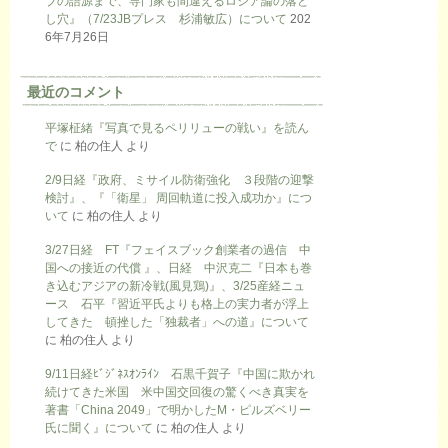
ブの語源まで、専門家も間違えるロシア論の落と
し穴』（7/23JBプレス 杉浦敏広）について
202
6年7月26日
最近のコメント
平塚柾緒『写真で見るペリリューの戦い』を読ん
で
に
柏の住人
より
2/9日経『政府、ミサイル防衛強化 ３段階の迎撃
検討』、『「衛星」 周回軌道に投入成功か』につ
いて
に
柏の住人
より
3/27日経 FT『フェイスブック創業者の過信 中
国への接近の代償 』、日経 中沢克二『日本も巻
き込むアジアの新冷戦(風見鶏)』、3/25産経ニュ
ース 石平『習近平氏よりも格上の実力者が浮上
してきた 頓挫した「独裁者」への道』について
に
柏の住人
より
9/11日経ﾋﾞｼﾞﾈｽｵﾝﾗｲﾝ 石黒千賀子『中国に欺かれ
続けてきた米国 米中国交回復の驚くべき真実を
著書「China 2049」で明かしたM・ピルズベリー
氏に聞く』について
に
柏の住人
より