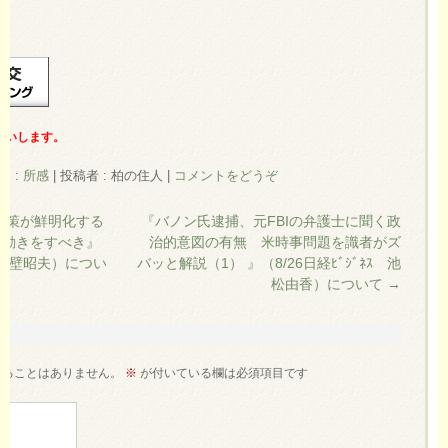
願いします。
ー :
所感
|
投稿者 : 柏の住人
|
コメントをどうぞ
硬策が鮮明化する
『バノン氏逮捕、元FBIの弁護士に聞く政
る動きをすべき』
治的意図の有無 米時事問題を識者がズ
ﾗｲﾝ 真壁昭夫）につい
バッと解説（1） 』（8/26日経ﾋﾞｼﾞﾈｽ 池
松由香）について
→
れることはありません。
※
が付いている欄は必須項目です