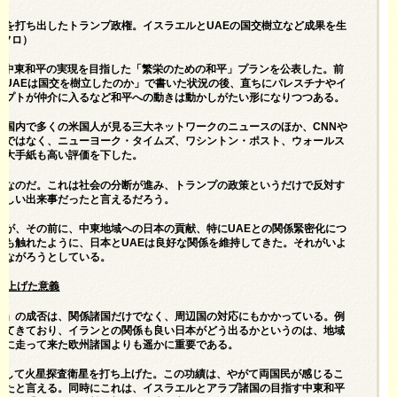
ンを打ち出したトランプ政権。イスラエルとUAEの国交樹立など成果を生
アフロ）
権は中東和平の実現を目指した
「繁栄のための和平」プラン
を公表した。前
とUAEは国交を樹立したのか
」で書いた状況の後、直ちにパレスチナやイ
ジプトが仲介に入るなど和平への動きは動かしがたい形になりつつある。
米国内で多くの米国人が見る三大ネットワークのニュースのほか、CNNや
だけではなく、ニューヨーク・タイムズ、ワシントン・ポスト、ウォールス
の大手紙も高い評価を下した。
岩なのだ。これは社会の分断が進み、トランプの政策というだけで反対す
珍しい出来事だったと言えるだろう。
るが、その前に、中東地域への日本の貢献、特にUAEとの関係緊密化につ
でも触れたように、日本とUAEは良好な関係を維持してきた。それがいよ
つながろうとしている。
ち上げた意義
ン」の成否は、関係諸国だけでなく、周辺国の対応にもかかっている。例
けてきており、イランとの関係も良い日本がどう出るかというのは、地域
略に走って来た欧州諸国よりも遥かに重要である。
委託して火星探査衛星を打ち上げた。この功績は、やがて両国民が感じるこ
ったと言える。同時にこれは、イスラエルとアラブ諸国の目指す中東和平