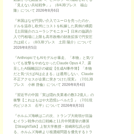
「見えない兵站戦争」』（8/4JBプレス 福山
隆）について
2026年8月6日
『米国はなぜ円買い介入でユーロを売ったのか、
ドルを温存し欧州にコストを転嫁した異例の構図
【土田陽介のユーラシアモニター】日米の協調介
入で円相場に上限も高市政権の財政拡張で円安圧
力は続く』（8/3JBプレス 土田 陽介）について
2026年8月5日
『AnthropicでもAIモデルが暴走、「本物」と気づ
いても攻撃をやめなかったClaude Opus 4.7、露
呈したAI隔離設計の破綻【生成AI事件簿】「本物
だと気づけばAIは止まる」は通用しない、Claude
不正アクセスが企業に突きつけた現実』（7/31JB
プレス 小林 啓倫）について
2026年8月4日
『習近平の中国「実は隠れ失業者の数3.2億人」の
衝撃【これはもはや大恐慌レベルだ】』（7/31現
代ビジネス 石平）について
2026年8月3日
『ホルムズ海峡は二の次、トランプ大統領が目論
むイラン戦争の出口戦略と11月中間選挙の勝算
【StraightTalk】上智大学教授・前嶋和弘氏が語
る、ホルムズ海峡より核濃縮問題を優先するトラ