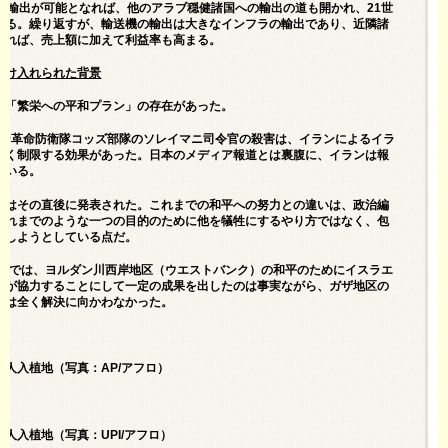
器輸出が可能となれば、他のアラブ穏健諸国への輸出の道も開かれ、21世
きる。繰り返すが、輸送機の輸出は大きなインフラの輸出であり、近隣諸
がれば、売上額に加えて利益率も高まる。
受け入れられた背景
の「繁栄への平和プラン」の存在があった。
イラン革命防衛隊コッズ部隊のソレイマニ司令官の殺害は、イランによるイラ
きく制限する効果があった。日本のメディア報道とは裏腹に、イランは報
にいる。
」はその直後に発表された。これまでの和平への努力との違いは、政治編
これまでのような一つの目的のために他を犠牲にするやり方ではなく、包
決しようとしている点だ。
合意では、ヨルダン川西岸地区（ウエストバンク）の和平のためにイスラエ
軍が協力することにして一定の成果を出したのは事実ながら、ガザ地区の
題は全く解決に向かわなかった。
人入植地（写真：AP/アフロ）
人入植地（写真：UPI/アフロ）