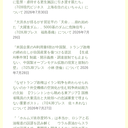
に監禁・虐待する更生施設に引き渡す親たち』
（7/28現代ビジネス 上海在住のえいちゃん）に
ついて
2026年7月30日
『大洪水が揺るがす習近平の「天命」…崩れ始め
た「大躍進ダム」、5000基のダムに危険信号 』
（7/28JBプレス 福島香織）について
2026年7月
29日
『米国企業のAI利用量6割が中国製、トランプ政権
の締め出しが自国産業を傷つける逆説 【生成
AI事件簿】制裁・開示義務・調達規制でも止まら
ない、中国製オープンモデル拡散の現実と規制の
壁』（7/25JBプレス 小林 啓倫）について
2026
年7月28日
『なぜトランプ政権はイラン戦争を終わらせられ
ないのか？外交機構の空洞化が生む戦争終結能力
の欠如 【ワシントンから眺める東アジア】国務
省職員の大量流出と大統領への忠誠審査で埋まら
ない重要ポスト』（7/24JBプレス 佐々木れな）
について
2026年7月27日
『「ホルムズ依存度95％」は本当か、ロシアと石
油報道の誤謬を読み解く ウラル原油からスラ