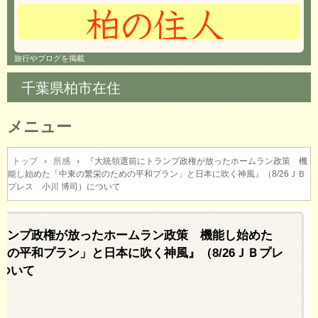
旅行やブログを掲載
千葉県柏市在住
メニュー
コ
ン
トップ
›
所感
›
『大統領選前にトランプ政権が放ったホームラン政策 機
能し始めた「中東の繁栄のための平和プラン」と日本に吹く神風』（8/26ＪＢ
テ
プレス 小川 博司）について
ン
ツ
へ
ランプ政権が放ったホームラン政策 機能し始めた
ス
キ
めの平和プラン」と日本に吹く神風』（8/26ＪＢプレ
ッ
について
プ