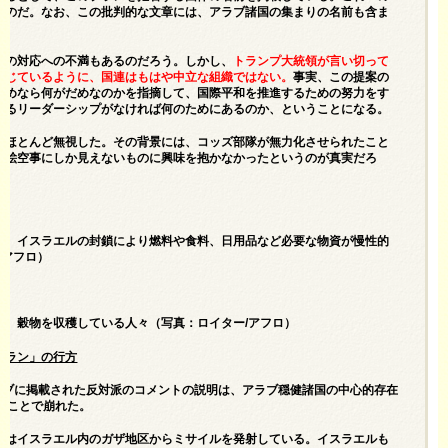
たのだ。なお、この批判的な文章には、アラブ諸国の集まりの名前も含ま
きの対応への不満もあるのだろう。しかし、
トランプ大統領が言い切って
感じているように、国連はもはや中立な組織ではない。
事実、この提案の
だめなら何がだめなのかを指摘して、国際平和を推進するための努力をす
するリーダーシップがなければ何のためにあるのか、ということになる。
をほとんど無視した。その背景には、コッズ部隊が無力化させられたこと
は絵空事にしか見えないものに興味を抱かなかったというのが真実だろ
区。イスラエルの封鎖により燃料や食料、日用品など必要な物資が慢性的
/アフロ）
区。穀物を収穫している人々（写真：ロイター/アフロ）
プラン」の行方
ウェブに掲載された反対派のコメントの説明は、アラブ穏健諸国の中心的存在
たことで崩れた。
ナはイスラエル内のガザ地区からミサイルを発射している。イスラエルも