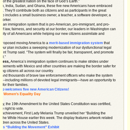
ns
of the greatest nation on the face of God’s Earth.”
on, India, Sudan, and Ghana, these five new Americans have embraced
s. They’ll contribute both as citizens and as participants in the great
p includes a small business owner, a teacher, a software developer, a
 worker.
in an immigration system that is pro-American, pro-immigrant, and pro-
e of law, fairness, and security at our border, our leaders in Washington can
erity of all Americans while helping our new citizens assimilate and
 proposed moving America to a
merit-based immigration system
that
 “Our plan includes a sweeping modernization of our dysfunctional legal
ent Trump said. “The system will finally be fair, transparent, and promote
all.”
ngress,
America’s immigration system continues to make strides under
greements with Mexico and other countries are making the border safer for
ing citizens all across our country.
p
and thousands of brave law enforcement officers who make the system
ns—including millions of devoted legal immigrants—have an opportunity to
for their families.
mp welcomes five new American Citizens!
es Women’s Equality Day
day, the 19th Amendment to the United States Constitution was certified,
 right to vote.
ric achievement, First Lady Melania Trump unveiled her “Building the
f the White House earlier this week. The display features artwork related
ildren across the United States.
ils “Building the Movement” Exhibit