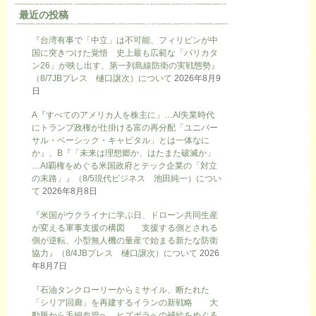
最近の投稿
『台湾有事で「中立」は不可能、フィリピンが中
国に突きつけた覚悟 史上最も広範な「バリカタ
ン26」が映し出す、第一列島線防衛の実戦態勢』
（8/7JBプレス 樋口譲次）について
2026年8月9
日
A『すべてのアメリカ人を株主に」…AI失業時代
にトランプ政権が仕掛ける富の再分配「ユニバー
サル・ベーシック・キャピタル」とは一体なに
か』、B『「未来は理想郷か、はたまた破滅か」
…AI覇権をめぐる米国政府とテック企業の「対立
の末路」』（8/5現代ビジネス 池田純一）につい
て
2026年8月8日
『米国がウクライナに学ぶ日、ドローン共同生産
が変える軍事支援の構図 支援する側とされる
側が逆転、小型無人機の量産で始まる新たな防衛
協力』（8/4JBプレス 樋口譲次）について
2026
年8月7日
『石油タンクローリーからミサイル、断たれた
「シリア回廊」を再建するイランの新戦略 大
動脈から毛細血管へ、ヒズボラへの補給をめぐる