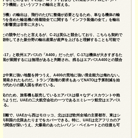
ンフラ機能」というソフトの輸出と言える。
飛行機）の輸出は、飛行のたびに整備が必要となるため、単なる機体の輸
ものを含めた輸送機の発着陸全てに関する「インフラ装備の全て」を輸出
への影響度は非常に大きい。
国との競争だったと言えるが、C-2は英仏と競合しており、こちらも契約で
く期待してきた新分野の輸出産業が産声を上げると理解することも可能で
C-17」と欧州エアバスの「A400」だったが、C-17は機体が大きすぎるた
い国が展開するには無理があると判断され、残るはエアバスA400との競合
国は中東に強い地盤を持つうえ、A400の荒地に強い滑走能力は侮れない。
向けに開発されたものだ。トランプ政権の要求もあってNATOは予算削減を始
その代わりの購入国を求めている。
状況のため、旅客機も販売しているエアバスは様々なディスカウントや抱
針のようだ。UAEの二大航空会社の一つであるエミレーツ航空はエアバス
である。
の航続距離で、UAEから西はモロッコ、北はほぼ欧州全域の主要都市、東はシ
カ共和国の北限あたりまでをカバーできる。特に、UAEは北アフリカのア
との関係が深いうえ、大爆発のあったレバノン・ベイルートとの往復も可