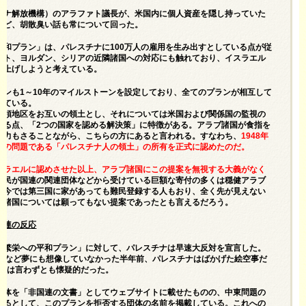
スチナ解放機構）のアラファト議長が、米国内に個人資産を隠し持っていた
など、胡散臭い話も常について回った。
平和プラン」は、パレスチナに100万人の雇用を生み出すとしている点が従
プト、ヨルダン、シリアの近隣諸国への対応にも触れており、イスラエル
底上げしようと考えている。
ランも1～10年のマイルストーンを設定しており、全てのプランが相互して
えている。
占領地区をお互いの領土とし、それについては米国および関係国の監視の
いる点、「2つの国家を認める解決策」に特徴がある。アラブ諸国が食指を
努力もさることながら、こちらの方にあると言われる。すなわち、
1948年
大の問題である「パレスチナ人の領土」の所有を正式に認めたのだ。
スラエルに認めさせた以上、アラブ諸国にこの提案を無視する大義がなく
難民が国連の関連団体などから受けている巨額な寄付の多くは穏健アラブ
、今では第三国に家があっても難民登録する人もおり、全く先が見えない
ブ諸国については願ってもない提案であったとも言えるだろう。
国連の反応
「繁栄への平和プラン」に対して、パレスチナは早速大反対を宣言した。
樹立など夢にも想像していなかった半年前、パレスチナはばかげた絵空事だ
対とは言わずとも懐疑的だった。
自体を「非国連の文書」としてウェブサイトに載せたものの、中東問題の
いるとして、このプランを拒否する団体の名前を掲載している。これへの