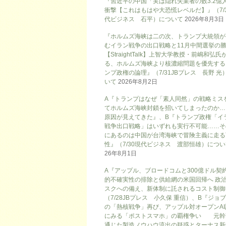
『習近平の中国「実は隠れ失業者の数3.2億
衝撃【これはもはや大恐慌レベルだ】』（7/
代ビジネス 石平）について
2026年8月3日
『ホルムズ海峡は二の次、トランプ大統領が
むイラン戦争の出口戦略と11月中間選挙の
【StraightTalk】上智大学教授・前嶋和弘氏
る、ホルムズ海峡より核濃縮問題を優先する
ンプ政権の論理』（7/31JBプレス 長野 光
いて
2026年8月2日
A『トランプはなぜ「素人同然」の戦略ミス
てホルムズ海峡封鎖を招いてしまったのか…
原因が見えてきた』、B『トランプ政権「イ
戦争出口戦略」はいずれも実行不可能……そ
にあるのは中国が台湾海峡で冒険主義に走る
性』（7/30現代ビジネス 渡部恒雄）につ
26年8月1日
A『アップル、ブロードコムと300億ドル契
的不確実性の排除と供給網の米国回帰へ 政
スクへの備え、新体制に託されるコスト制御
（7/28JBプレス 小久保 重信）、B『ジョ
の「熱核戦争」再び、アップル対オープンAI
にみる「ポストスマホ」の覇権争い 元幹
通じた製造ノウハウ流出の疑惑とターナス新