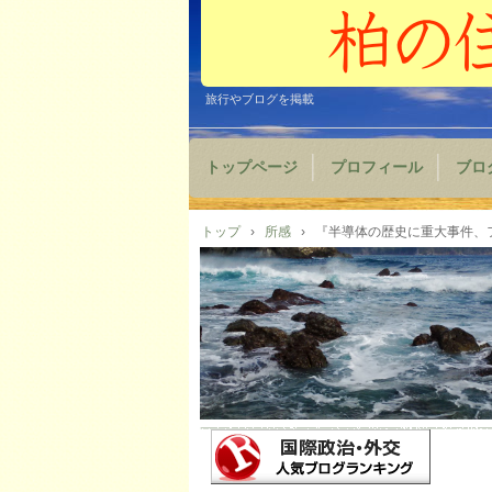
旅行やブログを掲載
トップページ
プロフィール
ブロ
トップ
›
所感
›
『半導体の歴史に重大事件、フ