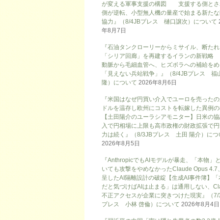
が変える軍事支援の構図 支援する側とさ
側が逆転、小型無人機の量産で始まる新たな
協力』（8/4JBプレス 樋口譲次）について
年8月7日
『石油タンクローリーからミサイル、断たれ
「シリア回廊」を再建するイランの新戦略
動脈から毛細血管へ、ヒズボラへの補給をめ
「見えない兵站戦争」』（8/4JBプレス 福
隆）について
2026年8月6日
『米国はなぜ円買い介入でユーロを売ったの
ドルを温存し欧州にコストを転嫁した異例の
【土田陽介のユーラシアモニター】日米の協
入で円相場に上限も高市政権の財政拡張で円
力は続く』（8/3JBプレス 土田 陽介）に
2026年8月5日
『AnthropicでもAIモデルが暴走、「本物」
いても攻撃をやめなかったClaude Opus 4.
呈したAI隔離設計の破綻【生成AI事件簿】「
だと気づけばAIは止まる」は通用しない、Cla
不正アクセスが企業に突きつけた現実』（7/3
プレス 小林 啓倫）について
2026年8月4日