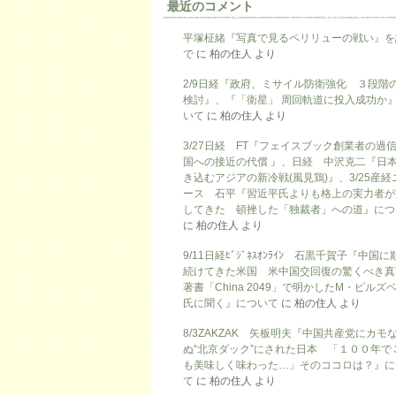
最近のコメント
平塚柾緒『写真で見るペリリューの戦い』を
で
に
柏の住人
より
2/9日経『政府、ミサイル防衛強化 ３段階
検討』、『「衛星」 周回軌道に投入成功か
いて
に
柏の住人
より
3/27日経 FT『フェイスブック創業者の過
国への接近の代償 』、日経 中沢克二『日
き込むアジアの新冷戦(風見鶏)』、3/25産経
ース 石平『習近平氏よりも格上の実力者が
してきた 頓挫した「独裁者」への道』につ
に
柏の住人
より
9/11日経ﾋﾞｼﾞﾈｽｵﾝﾗｲﾝ 石黒千賀子『中国
続けてきた米国 米中国交回復の驚くべき真
著書「China 2049」で明かしたM・ピルズ
氏に聞く』について
に
柏の住人
より
8/3ZAKZAK 矢板明夫『中国共産党にカモ
ぬ“北京ダック”にされた日本 「１００年で
も美味しく味わった…」そのココロは？』に
て
に
柏の住人
より