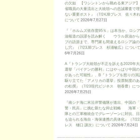
の欠如 【ワシントンから眺める東アジア】
省職員の大量流出と大統領への忠誠審査で埋
ない重要ポスト』（7/24JBプレス 佐々木
について
2026年7月27日
『「ホルムズ依存度95％」は本当か、ロシ
油報道の誤謬を読み解く ウラル原油から
ブの語源まで、専門家も間違えるロシア論の
し穴』（7/23JBプレス 杉浦敏広）につい
6年7月26日
A『トランプ大統領が不正を訴える2020年
選挙「バイデンの勝利」にはやっぱり中国の
があった可能性』、B『トランプを怒りの演
駆り立てた「アメリカの選挙」投票制度のあ
の杜撰』（7/23現代ビジネス 朝香豊）に
2026年7月25日
『南シナ海に米沿岸警備隊が進出、中国の「
警・民兵」に挑む新たな抑止戦略 海軍・
隊との三軍種統合でグレーゾーンに対抗、日
も迫られる海自・海保連携の具体化』（7/22
レス 樋口 譲次）について
2026年7月24日