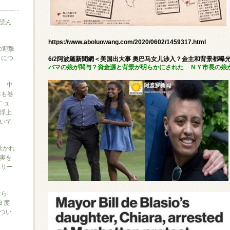
読ん
https://www.aboluowang.com/2020/0602/1459317.html
の迎撃
』につ
6/2阿波羅新聞網＜美国出大事 奥巴马女儿涉入？金主和背景都曝
バマの娘が関与？資金源と背景が明らかにされた ＮＹ市長の娘
信 中
本も巻
ニュ
浮上
いて
に欺かれ
実を
ベリー
なら
３度
つい