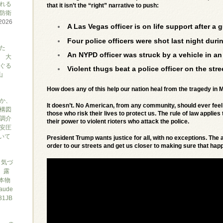
れる
that it isn’t the “right” narrative to push:
防衛
2026
A Las Vegas officer is on life support after a
Four police officers were shot last night durin
た
An NYPD officer was struck by a vehicle in an
 大
ぐる
Violent thugs beat a police officer on the str
山
How does any of this help our nation heal from the tragedy in
か、
It doesn’t. No American, from any community, should ever fee
構図
those who risk their lives to protect us. The rule of law appli
調介
their power to violent rioters who attack the police.
安圧
ついて
President Trump wants justice for all, with no exceptions. The 
order to our streets and get us closer to making sure that hap
と気づ
7、露
本物
ude
1JB