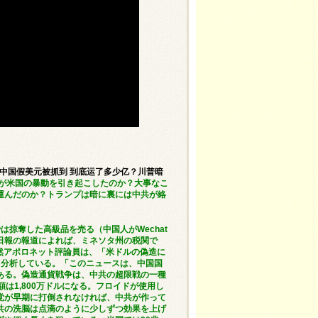
—中国假美元被抓到 到底运了多少亿？川普暗
が米国の暴動を引き起こしたのか？大事なこ
運んだのか？トランプは暗に裏には中共が絡
ットでは掠奪した高級品を売る（中国人がWechat
界日報の報道によれば、ミネソタ州の税関で
篤然アポロネット評論員は、「米ドルの偽造に
と分析している。「このニュースは、中国国
ある。偽造通貨戦争は、中共の超限戦の一種
は1,800万ドルになる。フロイドが使用し
党が早期に打倒されなければ、中共が作って
共の洗脳は点滴のように少しずつ効果を上げ