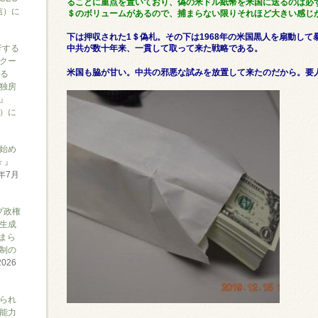
ることに重点を置いており、偽の米ドル紙幣を米国に送るのは必ず
信）に
＄のボリュームがあるので、捕まらない限りそれほど大きい感じ
下は押収された1＄偽札。その下は1968年の米国黒人を扇動し
行する
中共が数十年来、一貫して取って来た戦略である。
クー
米国も脇が甘い。中共の邪悪な試みを放置して来たのだから。要
がる
独房
』
ん）に
始め
 』
6年7月
プ政権
生成
まら
制の
2026
られ
能力