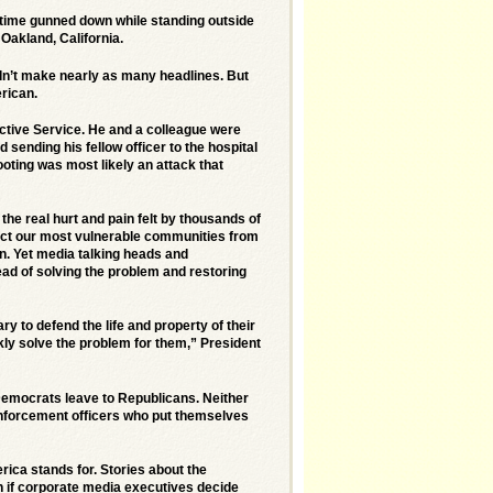
 time gunned down while standing outside
Oakland, California.
dn’t make nearly as many headlines. But
rican.
ctive Service. He and a colleague were
ending his fellow officer to the hospital
hooting was most likely an attack that
the real hurt and pain felt by thousands of
tect our most vulnerable communities from
n. Yet media talking heads and
tead of solving the problem and restoring
ary to defend the life and property of their
ckly solve the problem for them,” President
Democrats leave to Republicans. Neither
enforcement officers who put themselves
rica stands for. Stories about the
n if corporate media executives decide