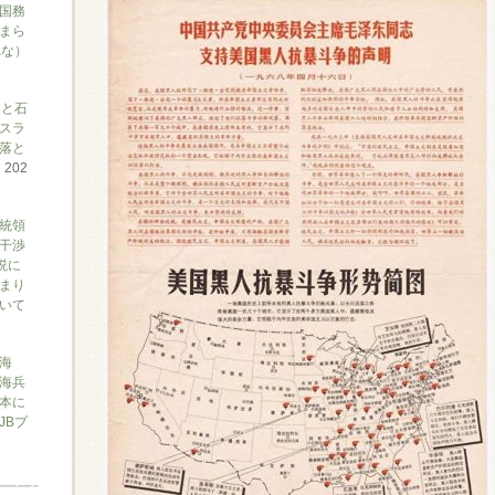
国務
まら
れな）
アと石
スラ
落と
て
202
大統領
干渉
説に
まり
ついて
海
海兵
本に
JBプ