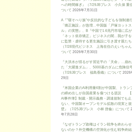
への時間稼ぎ』（7/29JBプレス 小久保 重
ついて
2026年7月31日
A『”寝そべり族”や反抗的な子どもを強制連
「矯正施設」が急増…中国版「戸塚ヨットス
ル」の実態』、B『中国で1.6兆円市場に広
「ネット依存矯正」ビジネスの闇…我が子を
に監禁・虐待する更生施設に引き渡す親たち
（7/28現代ビジネス 上海在住のえいちゃ
ついて
2026年7月30日
『大洪水が揺るがす習近平の「天命」…崩れ
た「大躍進ダム」、5000基のダムに危険信号
（7/28JBプレス 福島香織）について
202
29日
『米国企業のAI利用量6割が中国製、トラン
の締め出しが自国産業を傷つける逆説 【
AI事件簿】制裁・開示義務・調達規制でも止
ない、中国製オープンモデル拡散の現実と規
壁』（7/25JBプレス 小林 啓倫）について
年7月28日
『なぜトランプ政権はイラン戦争を終わらせ
ないのか？外交機構の空洞化が生む戦争終結