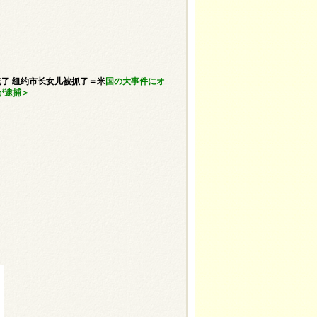
光了 纽约市长女儿被抓了＝米
国の大事件にオ
が逮捕＞