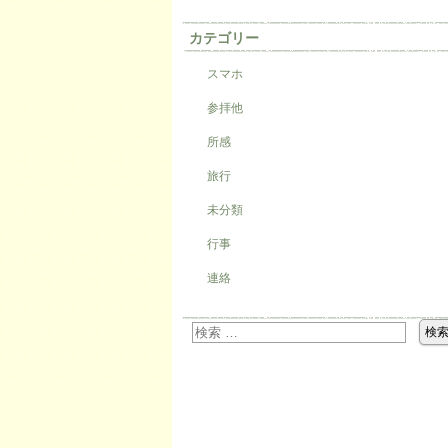
カテゴリー
スマホ
参拝他
所感
旅行
未分類
行事
連絡