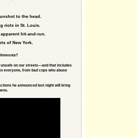
 gunshot to the head.
g riots in St. Louis.
 apparent hit-and-run.
eets of New York.
 Minnesota?
l unsafe on our streets—and that includes
es to everyone, from bad cops who abuse
actions he announced last night will bring
pens.