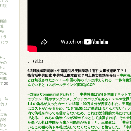
人」の
31現
目論
勝算
が語
トラ
）につ
をし
」（以上）
その
ラン
6/2阿波羅新聞網＜中南海引发美国暴动？有件大事被忽略了？！
の先
指背后中共因素 中共特工围攻白宫？网上售卖抢劫奢侈品＝
中南海
可能
とは無視されたか？！—中国の偽のドルは押えられる 一体何億
いて
20
んでいると（スポールデイング将軍はCCP
=China Communist Partyと） 中共特務はWHを包囲？ネ
約 法
でブランド靴やサングラス、グッチのバッグを売る）＞1/28世
治的リ
1＄の偽札が入ったカートン45箱・90万＄分が押収された。王
はコストがかかるため、“1＄”紙幣には“偽造はほとんどない”」
』
内で偽札を作っても儲からないため、これは政治目的の為だけで
ブズ氏
である。これらの偽米ドルが20米ドルとして換算すれば、その金額
訴訟
た偽ドル札は中国から来た可能性がある」と。王篤然は、「共産
部を
いるこの種の偽ドル札は決してなくならない」と警告した。「中
CEO