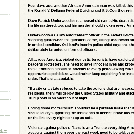
Four days ago, another African-American man was killed, this
the Ronald V. Dellums Federal Building and U.S. Courthouse in 
Dave Patrick Underwood isn’t a household name. His death di
his life mattered, too, and his murder should sicken every Ame
Underwood was a law enforcement officer in the Federal Prote
standing guard when the gunshots came, killing Underwood and s
in critical condition. Oakland’s interim police chief says the s
deliberately targeted uniformed officers.
All across America, violent domestic terrorists have exploited 
peaceful protesters. The need to save innocent lives and pro
these criminals should be obvious to every peace-loving citize
opportunistic politicians would rather keep exploiting fear ins
order. That’s unacceptable.
“If a city or a state refuses to take the actions that are necess
residents, then I will deploy the United States military and qui
Trump said in an address last night.
Ending domestic terrorism shouldn’t be a partisan issue that 
should loudly supporting the thousands of decent, brave law 
on the line every night to keep us safe.
Violence against police officers is an affront to everything Ame
生産
assaults against them over the past week need to be told, eve