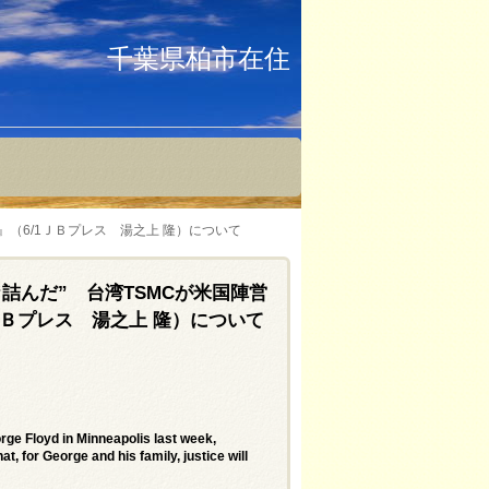
千葉県柏市在住
（6/1ＪＢプレス 湯之上 隆）について
詰んだ” 台湾TSMCが米国陣営
ＪＢプレス 湯之上 隆）について
rge Floyd in Minneapolis last week,
, for George and his family, justice will