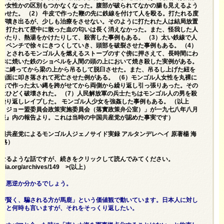
性か女性かの区別もつかなくなった。腹部が破られてなかの腸も見えるよう
わせた。 （2） 牛皮で作った鞭の先に鉄線を付けて人を殴る。打たれる度
血が噴き出るが、少しも治療をさせない。そのように打たれた人は結局放置
た。打たれて壁中に散った血の匂いは長く消えなかった。また、怪我した人
いたり、熱湯をかけたりして、殺害した事例もある。 （3）太い鉄線で人
、ペンチで徐々にきつくしていき、頭部を破裂させた事例もある。 （4）
人」とされるモンゴル人を燃えるストーブのすぐ傍に押さえて、長時間にわ
真赤に焼いた鉄のショベルを人間の頭の上において焼き殺した実例がある。
手に縛ってから梁の上から吊るして脱臼させた。また、吊るし上げた紐を
地面に叩き落されて死亡させた例がある。 （6）モンゴル人女性を丸裸に
の毛で作った太い縄を跨がせてから両側から繰り返し引っ張りあった。その
はひどく破壊された。 （7）人民解放軍の兵士たちはモンゴル人の男を殺
繰り返しレイプした。 モンゴル人少女を強姦した事例もある。 （以上
ケ・ジョー盟委員会政策実施委員会（落實政策弁公室）」が一九七八年八月
簡報』内の報告より。これは当時の中国共産党が認めた事実です）
国共産党によるモンゴル人ジェノサイド実録 アルタンデレヘイ 原著楊 海
下略）
くなるような話ですが、続きをクリックして読んでみてください。
olia.org/archives/149
>(以上）
酷・悪逆か分かるでしょう。
方が賢く、騙される方が馬鹿」という価値観で動いています。日本人に対し
て」と何時も言いますが、それをそっくり返したい。