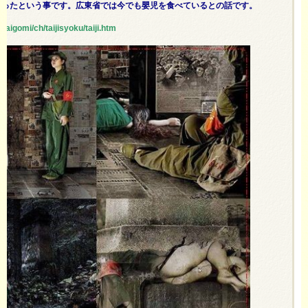
あったという事です。広東省では今でも嬰児を食べているとの話です。
odaigomi/ch/taijisyoku/taiji.htm