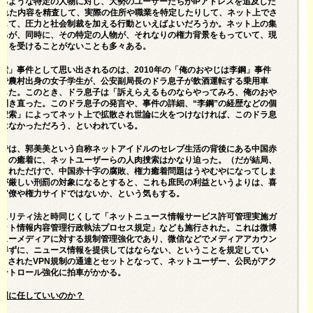
るような特定の人物に対し、大勢のユーザーたちがIPアドレスを追及した
された内容を精査して、実際の住所や職業を特定したりして、ネット上でさ
起して、圧力と社会制裁を加える行動といえばよいだろうか。ネット上の集
えるが、同時に、その特定の人物が、それなりの権力背景をもっていて、現
裁きを受けることがないことも多々ある。
索」事件として思い出されるのは、2010年の「俺のおやじは李鋼」事件
内で農村出身の女子学生が、公安副局長のドラ息子が飲酒運転する乗用車
亡した。このとき、ドラ息子は「訴えらえるものならやってみろ、俺のおや
開き直った。このドラ息子の発言や、事件の詳細、“李鋼”の経歴などの個
肉捜索」によってネット上で拡散され世論に火をつけなければ、このドラ息
とはなかっただろう、といわれている。
件では、郭美美という自称ネットアイドルのセレブ生活の背後にある中国赤
力との癒着に、ネットユーザーらの人肉捜索はかなり迫った。（だが結局、
捕されただけで、中国赤十字の腐敗、権力癒着問題はうやむやになってしま
索が厳しい刑罰の対象になるとすると、これも庶民の利益というよりは、喜
敗官僚や権力サイドではないか、という気もする。
キュリティ法と時同じくして「ネットニュース情報サービス許可管理実施ガ
ネット情報内容管理行政執法プロセス規定」なども施行された。これは微博
ニューメディアに対する規制管理強化であり、微信などでメディアアカウン
を得ずに、ニュース情報を提供してはならない、ということを規定してい
月に出されたVPN規制の通達とセットとなって、ネットユーザー、公民がアク
コントロール強化に拍車がかかる。
中国に任していいのか？