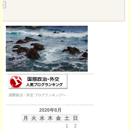
国際政治・外交 ブログランキングへ
2026年8月
月
火
水
木
金
土
日
1
2