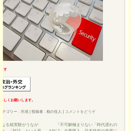
ります
よろしくお願いします。
カテゴリー :
所感
|
投稿者 : 柏の住人
|
コメントをどうぞ
次なる核実験がうなが
『不可解極まりない「時代遅れの
装論 「対話」という平
AAV-7」大量購入 日本技術の発展に