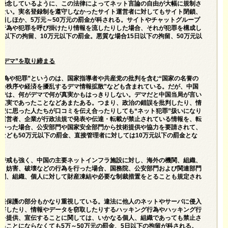
が懸念しているように、この法律によってネット言論の自由が大幅に規制さ
いない。実名登録制を遵守しなかったサイト運営者に対してもサイト閉鎖、
消しほか、5万元～50万元の罰金が科される。サイトやチャットグループ
法行為や犯罪を呼び掛けたり情報を流したりした場合、それが犯罪を構成し
日以下の拘留、10万元以下の罰金。悪質な場合15日以下の拘留、50万元以
。
“デマ”を取り締まる
行為や犯罪”というのは、国家指導者や共産党の批判を含む“国家の名誉の
社会秩序や経済を擾乱するデマ情報拡散”なども含まれている。だが、中国
質では、何がデマで何が真実かもはっきりしない。デマだと中国当局が言い
が真実であったことなどあまたある。つまり、政治の錯誤を批判したり、情
安に思った人たちが口コミを伝え合ったりしても“ネット犯罪”扱いになり
ト運営者、企業が行政法規で発表や伝達・転載が禁止されている情報を、転
なかった場合、公安部門や国家安全部門から技術提供や協力を要請されて、
なども50万元以下の罰金、直接管理者に対しては10万元以下の罰金とな
る警戒も強く、中国の主要ネットインフラ施設に対し、海外の機関、組織、
入、妨害、破壊などの行為を行った場合、国務院、公安部門および関連部門
機関、組織、個人に対して財産凍結や必要な制裁措置をとることも規定され
情報保護の部分もかなり重視している。違法に他人のネットやサーバに侵入
妨害したり、情報やデータを窃取したりするハッキング行為やハッキング行
ルを提供、宣伝することに関しては、いかなる個人、組織であっても禁止さ
ることにならなくても5万～50万元の罰金、5日以下の拘留が科される。