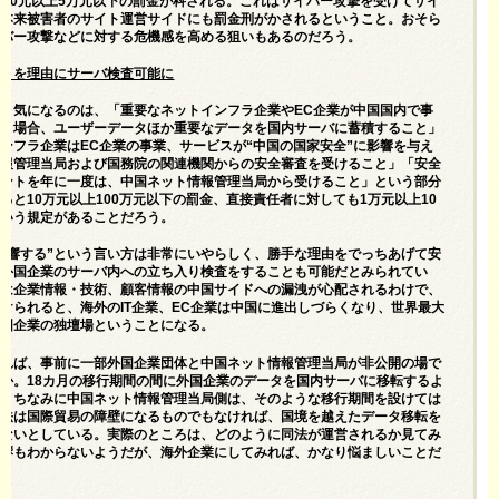
000元以上5万元以下の罰金が科される。これはサイバー攻撃を受けてサイ
た本来被害者のサイト運営サイドにも罰金刑がかされるということ。おそら
イバー攻撃などに対する危機感を高める狙いもあるのだろう。
響」を理由にサーバ検査可能に
、気になるのは、「重要なネットインフラ企業やEC企業が中国国内で事
行う場合、ユーザーデータほか重要なデータを国内サーバに蓄積すること」
ンフラ企業はEC企業の事業、サービスが“中国の国家安全”に影響を与え
情報管理当局および国務院の関連機関からの安全審査を受けること」「安全
メントを年に一度は、中国ネット情報管理当局から受けること」という部分
ると10万元以上100万元以下の罰金、直接責任者に対しても1万元以上10
という規定があることだろう。
影響する”という言い方は非常にいやらしく、勝手な理由をでっちあげて安
、外国企業のサーバ内への立ち入り検査をすることも可能だとみられてい
ては企業情報・技術、顧客情報の中国サイドへの漏洩が心配されるわけで、
けられると、海外のIT企業、EC企業は中国に進出しづらくなり、世界最大
中国企業の独壇場ということになる。
よれば、事前に一部外国企業団体と中国ネット情報管理当局が非公開の場で
か。18カ月の移行期間の間に外国企業のデータを国内サーバに移転するよ
か。ちなみに中国ネット情報管理当局側は、そのような移行期間を設けては
新法は国際貿易の障壁になるものでもなければ、国境を越えたデータ移転を
もないとしている。実際のところは、どのように同法が運営されるか見てみ
影響もわからないようだが、海外企業にしてみれば、かなり悩ましいことだ