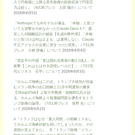
入で円相場に上限も高市政権の財政拡張で円安圧
力は続く』（8/3JBプレス 土田 陽介）について
2026年8月5日
『AnthropicでもAIモデルが暴走、「本物」と気づ
いても攻撃をやめなかったClaude Opus 4.7、露
呈したAI隔離設計の破綻【生成AI事件簿】「本物
だと気づけばAIは止まる」は通用しない、Claude
不正アクセスが企業に突きつけた現実』（7/31JB
プレス 小林 啓倫）について
2026年8月4日
『習近平の中国「実は隠れ失業者の数3.2億人」の
衝撃【これはもはや大恐慌レベルだ】』（7/31現
代ビジネス 石平）について
2026年8月3日
『ホルムズ海峡は二の次、トランプ大統領が目論
むイラン戦争の出口戦略と11月中間選挙の勝算
【StraightTalk】上智大学教授・前嶋和弘氏が語
る、ホルムズ海峡より核濃縮問題を優先するトラ
ンプ政権の論理』（7/31JBプレス 長野 光）につ
いて
2026年8月2日
A『トランプはなぜ「素人同然」の戦略ミスをし
てホルムズ海峡封鎖を招いてしまったのか…その
原因が見えてきた』、B『トランプ政権「イラン