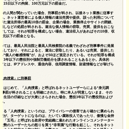
、15日以下の拘留、100万元以下の罰金だ。
機関の人間が関わっていた場合、刑事罰が科され、以後ネット業務に従事す
れる。ネット運営者による個人情報の違法売買や提供、誤った利用について
得た違法所得の最高10倍の罰金、企業の場合、業務停止やサイトの閉鎖、
り消しなどの処罰が科される。違法な個人情報の窃取、売買、提供をおこな
対しては、それが犯罪を構成しない場合、違法収入があればその10倍、収
0万元以下の罰金となる。
ついては、最高人民法院と最高人民検察院の名義でわざわざ刑事事件に発展
を出しており、それによると、違法に窃取したり、あるいは売買、提供した
る“個人の敏感情報”が、およそ50ほど規定されている。それが犯罪を構成
、3年以下の懲役刑や強制労働処分を課されることもあるとか。具体的
報”とは、IPアドレスや、通信内容、信用調査情報、財産情報などが挙げら
「人肉捜索」に刑事罰
、はじめて、「人肉捜索」と呼ばれるネットユーザーらによる“身元調
刑事罰が科されることも明確にされた。特に本人が同意しないまま、その
、生活の仔細などが大衆にさらされた場合、懲役3年以下の懲役刑および
れる。
による「人肉捜索」というのは、プライバシーの侵害であり確かに褒められ
のだが、ターゲットになるのは、たいてい腐敗役人であったり、傲慢な金持
り、「五毛」と呼ばれる政府や党組織に雇われたオンラインコメンテーター
大勢のユーザーたちの怒りを買う“非常識”な行動を起こし、それをネット