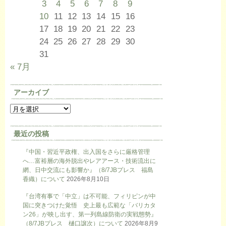
3
4
5
6
7
8
9
10
11
12
13
14
15
16
17
18
19
20
21
22
23
24
25
26
27
28
29
30
31
« 7月
アーカイブ
最近の投稿
『中国・習近平政権、出入国をさらに厳格管理
へ…富裕層の海外脱出やレアアース・技術流出に
網、日中交流にも影響か』（8/7JBプレス 福島
香織）について
2026年8月10日
『台湾有事で「中立」は不可能、フィリピンが中
国に突きつけた覚悟 史上最も広範な「バリカタ
ン26」が映し出す、第一列島線防衛の実戦態勢』
（8/7JBプレス 樋口譲次）について
2026年8月9