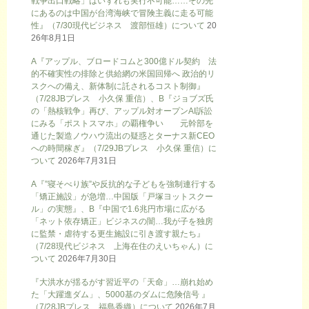
戦争出口戦略」はいずれも実行不可能……その先
にあるのは中国が台湾海峡で冒険主義に走る可能
性』（7/30現代ビジネス 渡部恒雄）について
20
26年8月1日
A『アップル、ブロードコムと300億ドル契約 法
的不確実性の排除と供給網の米国回帰へ 政治的リ
スクへの備え、新体制に託されるコスト制御』
（7/28JBプレス 小久保 重信）、B『ジョブズ氏
の「熱核戦争」再び、アップル対オープンAI訴訟
にみる「ポストスマホ」の覇権争い 元幹部を
通じた製造ノウハウ流出の疑惑とターナス新CEO
への時間稼ぎ』（7/29JBプレス 小久保 重信）に
ついて
2026年7月31日
A『”寝そべり族”や反抗的な子どもを強制連行する
「矯正施設」が急増…中国版「戸塚ヨットスクー
ル」の実態』、B『中国で1.6兆円市場に広がる
「ネット依存矯正」ビジネスの闇…我が子を独房
に監禁・虐待する更生施設に引き渡す親たち』
（7/28現代ビジネス 上海在住のえいちゃん）に
ついて
2026年7月30日
『大洪水が揺るがす習近平の「天命」…崩れ始め
た「大躍進ダム」、5000基のダムに危険信号 』
（7/28JBプレス 福島香織）について
2026年7月