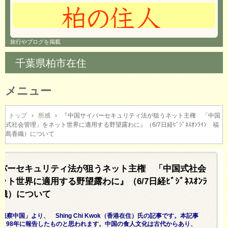
旅行やブログを掲載
千葉県柏市在住
メニュー
コ
ン
トップ
›
所感
›
『中国サイバーセキュリティ法が狙うネット主権 「中国
式社会管理」をネット世界に適用する野望露わに』（6/7日経ﾋﾞｼﾞﾈｽｵﾝﾗｲﾝ 福
テ
島香織）について
ン
ツ
へ
バーセキュリティ法が狙うネット主権 「中国式社会
ス
キ
ト世界に適用する野望露わに』（6/7日経ﾋﾞｼﾞﾈｽｵﾝﾗ
ッ
香織）について
プ
okの「観察中国」より、 Shing Chi Kwok（香港在住）氏の記事です。本記事
、98年に報告したものと思われます。中国の食人文化は古代からあり、