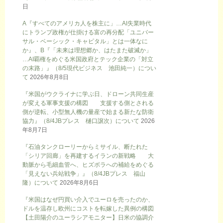
日
A『すべてのアメリカ人を株主に」…AI失業時代
にトランプ政権が仕掛ける富の再分配「ユニバー
サル・ベーシック・キャピタル」とは一体なに
か』、B『「未来は理想郷か、はたまた破滅か」
…AI覇権をめぐる米国政府とテック企業の「対立
の末路」』（8/5現代ビジネス 池田純一）につい
て
2026年8月8日
『米国がウクライナに学ぶ日、ドローン共同生産
が変える軍事支援の構図 支援する側とされる
側が逆転、小型無人機の量産で始まる新たな防衛
協力』（8/4JBプレス 樋口譲次）について
2026
年8月7日
『石油タンクローリーからミサイル、断たれた
「シリア回廊」を再建するイランの新戦略 大
動脈から毛細血管へ、ヒズボラへの補給をめぐる
「見えない兵站戦争」』（8/4JBプレス 福山
隆）について
2026年8月6日
『米国はなぜ円買い介入でユーロを売ったのか、
ドルを温存し欧州にコストを転嫁した異例の構図
【土田陽介のユーラシアモニター】日米の協調介