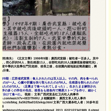
間性喪失） 《北京文學》1998年9期：廣西武宣縣：被吃者一百多人。其中
人，挖心肝的56人，割生殖器13人，全部吃光的18人(連腳底板都被吃光)，
武宣中學的大批學生鬥完老師、校長之後，在校園內就地架起簡易爐灶，將
煮熟分食。
98年9期：広西省武宣県：食人されたのは百人以上。その内、肉を食べられ
たのが一人。心臓や肝臓を抉り取られたのが56人。生殖器を割られたのが
られたのが18人。（足裏まで食べられてしまった）。生きたまま解剖され
中学の多くの学生や先生、校長をも校舎内で簡易ストーブを作り、細かく
煮て分けて食べた。
視頻： 文革广西武宣县红卫兵吃人肉事件
tube.com/watch?v=0EDTfHRU_jI
相關資料： 廣西文革人吃人事件
.com.cn/s/blog_6a562fba0102ekqy.html
文革广西大屠杀吃人者：30多年后
忏悔
g.com/history/zhongguoxiandaishi/detail_2013_02/21/22341989_0.shtml