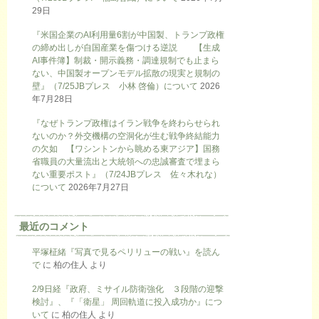
29日
『米国企業のAI利用量6割が中国製、トランプ政権
の締め出しが自国産業を傷つける逆説 【生成
AI事件簿】制裁・開示義務・調達規制でも止まら
ない、中国製オープンモデル拡散の現実と規制の
壁』（7/25JBプレス 小林 啓倫）について
2026
年7月28日
『なぜトランプ政権はイラン戦争を終わらせられ
ないのか？外交機構の空洞化が生む戦争終結能力
の欠如 【ワシントンから眺める東アジア】国務
省職員の大量流出と大統領への忠誠審査で埋まら
ない重要ポスト』（7/24JBプレス 佐々木れな）
について
2026年7月27日
最近のコメント
平塚柾緒『写真で見るペリリューの戦い』を読ん
で
に
柏の住人
より
2/9日経『政府、ミサイル防衛強化 ３段階の迎撃
検討』、『「衛星」 周回軌道に投入成功か』につ
いて
に
柏の住人
より