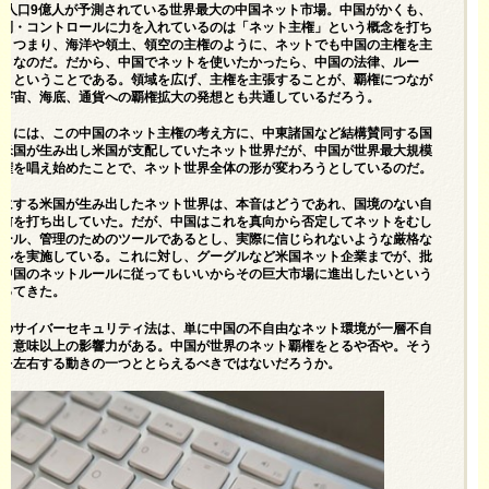
ット人口9億人が予測されている世界最大の中国ネット市場。中国がかくも、
規制・コントロールに力を入れているのは「ネット主権」という概念を打ち
だ。つまり、海洋や領土、領空の主権のように、ネットでも中国の主権を主
ことなのだ。だから、中国でネットを使いたかったら、中国の法律、ルー
え、ということである。領域を広げ、主権を主張することが、覇権につなが
、宇宙、海底、通貨への覇権拡大の発想とも共通しているだろう。
ことには、この中国のネット主権の考え方に、中東諸国など結構賛同する国
。米国が生み出し米国が支配していたネット世界だが、中国が世界最大規模
主権を唱え始めたことで、ネット世界全体の形が変わろうとしているのだ。
前にする米国が生み出したネット世界は、本音はどうであれ、国境のない自
建前を打ち出していた。だが、中国はこれを真向から否定してネットをむし
ロール、管理のためのツールであるとし、実際に信じられないような厳格な
ールを実施している。これに対し、グーグルなど米国ネット企業までが、批
、中国のネットルールに従ってもいいからその巨大市場に進出したいという
なってきた。
このサイバーセキュリティ法は、単に中国の不自由なネット環境が一層不自
いう意味以上の影響力がある。中国が世界のネット覇権をとるや否や。そう
来を左右する動きの一つととらえるべきではないだろうか。