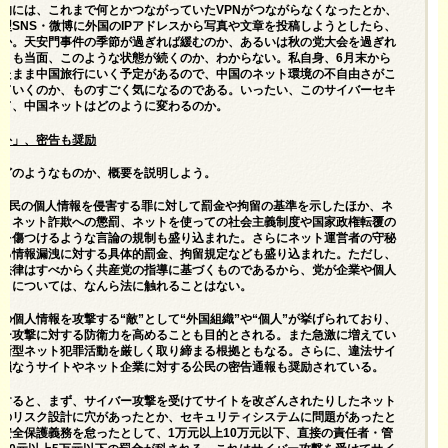
的には、これまで何とかつながっていたVPNがつながらなくなったとか、
型SNS・微博に外国のIPアドレスから写真や文章を投稿しようとしたら、
とか。天安門事件の季節が過ぎれば緩むのか、あるいは秋の党大会を過ぎれ
とも当面、このような状態が続くのか、わからない。私自身、6月末から
えたまま中国旅行にいく予定があるので、中国のネット環境の不自由さがこ
っていくのか、ものすごく気になるのである。いったい、このサイバーセキ
って、中国ネットはどのように変わるのか。
以外」、密告も奨励
がどのようなものか、概要を説明しよう。
。公民の個人情報を侵害する罪に対して罰金や拘留の基準を示したほか、ネ
制、ネット詐欺への懲罰、ネットを使っての社会主義制度や国家政権転覆の
誉を傷つけるような言論の規制も盛り込まれた。さらにネット運営者の守秘
よる情報漏洩に対する具体的罰金、拘留規定なども盛り込まれた。ただし、
、法律はすべからく共産党の指導に基づくものであるから、党が企業や個人
ことについては、なんら法に触れることはない。
の個人情報を攻撃する“敵”として“外国組織”や“個人”が挙げられており、
バー攻撃に対する防衛力を高めることも目的とされる。また急激に増えてい
ど新型ネット犯罪活動を厳しく取り締まる根拠ともなる。さらに、違法サイ
を損なうサイトやネット企業に対する公民の密告通報も奨励されている。
介すると、まず、サイバー攻撃を受けてサイトを改ざんされたりしたネット
そのリスク設計に穴があったとか、セキュリティシステムに問題があったと
安全保護義務を怠ったとして、1万元以上10万元以下、直接の責任者・管