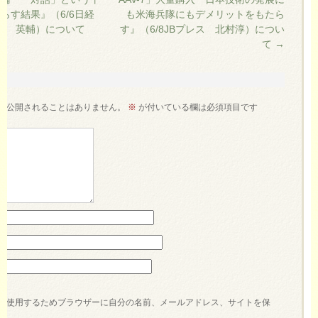
らす結果』（6/6日経
も米海兵隊にもデメリットをもたら
ｲﾝ 森 英輔）について
す』（6/8JBプレス 北村淳）につい
て
→
す
が公開されることはありません。
※
が付いている欄は必須項目です
で使用するためブラウザーに自分の名前、メールアドレス、サイトを保