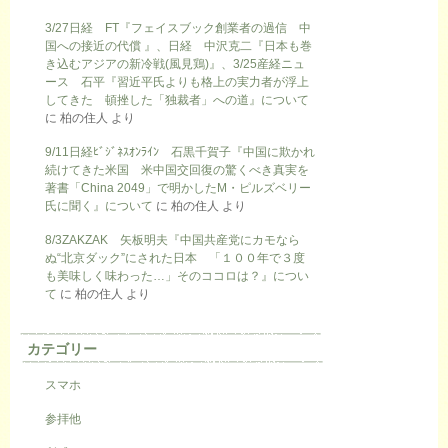
3/27日経 FT『フェイスブック創業者の過信 中
国への接近の代償 』、日経 中沢克二『日本も巻
き込むアジアの新冷戦(風見鶏)』、3/25産経ニュ
ース 石平『習近平氏よりも格上の実力者が浮上
してきた 頓挫した「独裁者」への道』について
に
柏の住人
より
9/11日経ﾋﾞｼﾞﾈｽｵﾝﾗｲﾝ 石黒千賀子『中国に欺かれ
続けてきた米国 米中国交回復の驚くべき真実を
著書「China 2049」で明かしたM・ピルズベリー
氏に聞く』について
に
柏の住人
より
8/3ZAKZAK 矢板明夫『中国共産党にカモなら
ぬ“北京ダック”にされた日本 「１００年で３度
も美味しく味わった…」そのココロは？』につい
て
に
柏の住人
より
カテゴリー
スマホ
参拝他