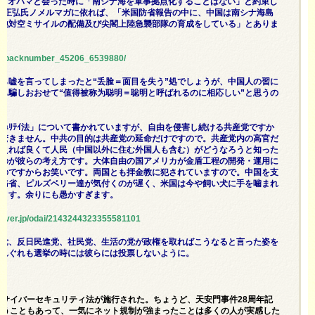
年9月オバマと会った時に「南シナ海を軍事拠点化することはない」と約束し
宮崎正弘氏ノメルマガに依れば、「米国防省報告の中に、中国は南シナ海島
、地対空ミサイルの配備及び尖閣上陸急襲部隊の育成をしている」とありま
om/backnumber_45206_6539880/
ら嘘を言ってしまったと“丢脸＝面目を失う”処でしょうが、中国人の習に
も騙しおおせて“值得被称为聪明＝聡明と呼ばれるのに相応しい”と思うの
ｰｾｷｭﾘﾃｲ法」について書かれていますが、自由を侵害し続ける共産党ですか
も驚きません。中共の目的は共産党の延命だけですので。共産党内の高官だ
吸えれば良くて人民（中国以外に住む外国人も含む）がどうなろうと知った
うのが彼らの考え方です。大体自由の国アメリカが金盾工程の開発・運用に
うのですからお笑いです。両国とも拝金教に犯されていますので。中国を支
国務省、ピルズベリー達が気付くのが遅く、米国は今や飼い犬に手を噛まれ
います。余りにも愚かすぎます。
naver.jp/odai/2143244323355581101
産党、反日民進党、社民党、生活の党が政権を取ればこうなると言った姿を
くれぐれも選挙の時には彼らには投票しないように。
のサイバーセキュリティ法が施行された。ちょうど、天安門事件28周年記
いうこともあって、一気にネット規制が強まったことは多くの人が実感した