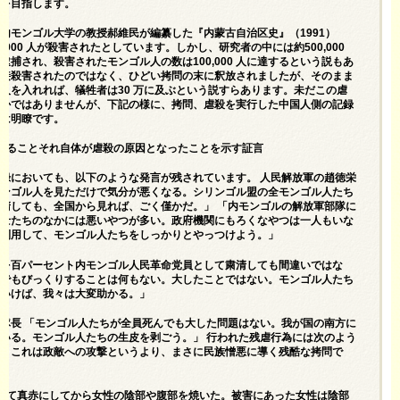
とを目指します。
内モンゴル大学の教授郝維民が編纂した『内蒙古自治区史』（1991）
,900 人が殺害されたとしています。しかし、研究者の中には約500,000
逮捕され、殺害されたモンゴル人の数は100,000 人に達するという説もあ
直接殺害されたのではなく、ひどい拷問の末に釈放されましたが、そのまま
人を入れれば、犠牲者は30 万に及ぶという説すらあります。未だこの虐
らかではありませんが、下記の様に、拷問、虐殺を実行した中国人側の記録
さは明瞭です。
あることそれ自体が虐殺の原因となったことを示す証言
録においても、以下のような発言が残されています。 人民解放軍の趙徳栄
モンゴル人を見ただけで気分が悪くなる。シリンゴル盟の全モンゴル人たち
清しても、全国から見れば、ごく僅かだ。」 「内モンゴルの解放軍部隊に
兵士たちのなかには悪いやつが多い。政府機関にもろくなやつは一人もいな
を利用して、モンゴル人たちをしっかりとやっつけよう。」
ちを百パーセント内モンゴル人民革命党員として粛清しても間違いではな
んでもびっくりすることは何もない。大したことではない。モンゴル人たち
でいけば、我々は大変助かる。」
隊長 「モンゴル人たちが全員死んでも大した問題はない。我が国の南方に
いる。モンゴル人たちの生皮を剥ごう。」 行われた残虐行為には次のよう
す。これは政敵への攻撃というより、まさに民族憎悪に導く残酷な拷問で
して真赤にしてから女性の陰部や腹部を焼いた。被害にあった女性は陰部