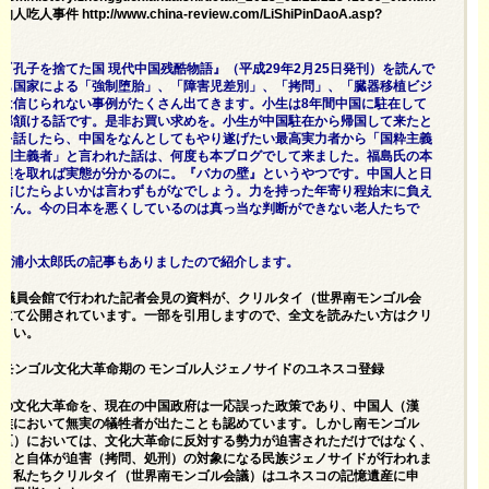
性的人吃人事件
http://www.china-review.com/LiShiPinDaoA.asp?
上）
『孔子を捨てた国 現代中国残酷物語』（平成29年2月25日発刊）を読んで
にも国家による「強制堕胎」、「障害児差別」、「拷問」、「臓器移植ビジ
は信じられない事例がたくさん出てきます。小生は8年間中国に駐在して
全部頷ける話です。是非お買い求めを。小生が中国駐在から帰国して来たと
態を話したら、中国をなんとしてもやり遂げたい最高実力者から「国粋主義
差別主義者」と言われた話は、何度も本ブログでして来ました。福島氏の本
情報を取れば実態が分かるのに。『バカの壁』というやつです。中国人と日
を信じたらよいかは言わずもがなでしょう。力を持った年寄り程始末に負え
ません。今の日本を悪くしているのは真っ当な判断ができない老人たちで
ookの三浦小太郎氏の記事もありましたので紹介します。
院議員会館で行われた記者会見の資料が、クリルタイ（世界南モンゴル会
ジにて公開されています。一部を引用しますので、全文を読みたい方はクリ
ださい。
南モンゴル文化大革命期の モンゴル人ジェノサイドのユネスコ登録
72 年の文化大革命を、現在の中国政府は一応誤った政策であり、中国人（漢
民族において無実の犠牲者が出たことも認めています。しかし南モンゴル
治区）においては、文化大革命に反対する勢力が迫害されただけではなく、
ること自体が迫害（拷問、処刑）の対象になる民族ジェノサイドが行われま
を、私たちクリルタイ（世界南モンゴル会議）はユネスコの記憶遺産に申