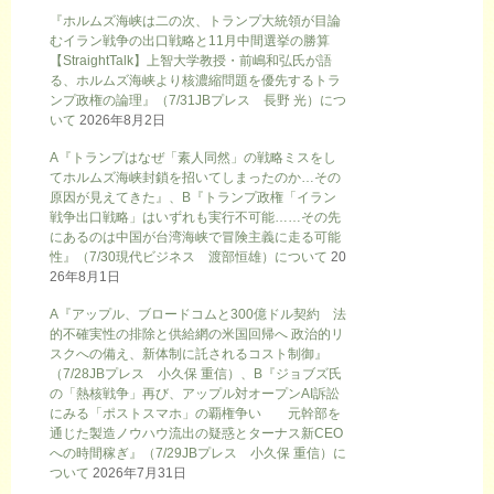
『ホルムズ海峡は二の次、トランプ大統領が目論
むイラン戦争の出口戦略と11月中間選挙の勝算
【StraightTalk】上智大学教授・前嶋和弘氏が語
る、ホルムズ海峡より核濃縮問題を優先するトラ
ンプ政権の論理』（7/31JBプレス 長野 光）につ
いて
2026年8月2日
A『トランプはなぜ「素人同然」の戦略ミスをし
てホルムズ海峡封鎖を招いてしまったのか…その
原因が見えてきた』、B『トランプ政権「イラン
戦争出口戦略」はいずれも実行不可能……その先
にあるのは中国が台湾海峡で冒険主義に走る可能
性』（7/30現代ビジネス 渡部恒雄）について
20
26年8月1日
A『アップル、ブロードコムと300億ドル契約 法
的不確実性の排除と供給網の米国回帰へ 政治的リ
スクへの備え、新体制に託されるコスト制御』
（7/28JBプレス 小久保 重信）、B『ジョブズ氏
の「熱核戦争」再び、アップル対オープンAI訴訟
にみる「ポストスマホ」の覇権争い 元幹部を
通じた製造ノウハウ流出の疑惑とターナス新CEO
への時間稼ぎ』（7/29JBプレス 小久保 重信）に
ついて
2026年7月31日