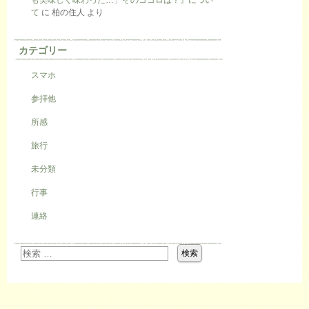
て
に
柏の住人
より
カテゴリー
スマホ
参拝他
所感
旅行
未分類
行事
連絡