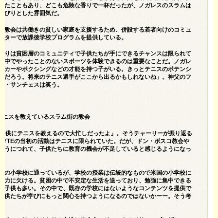
れたこともあり、どこも危険な香りで一杯だったが、ノガレスのスラムは
んびりとした雰囲気だ。
コ教会は共働きの貧しい家庭を支援するため、併設する若者向けのコミュ
ンターで放課後学校プログラムを提供している。
たりは貧困層のコミュニティで子供たちが手にできるチャンスは限られて
の中でやったことのないスポーツを体験できるのは重要なことだ。ノガレ
ッカーやボクシングなどの才能を持つ子がいる。きっとテニスのポテンシ
るだろう。将来のテニス選手がここから出るかもしれないね」。神父のフ
コ・サンチェスは笑う。
がテニスを教えているスラム街の教会
の子供にテニスを教えるので大忙しだったよ」。そうチャーリーが振り返る
BYTEの当初の活動はテニスに限られていた。だが、ドン・ボスコ教会や
通うにつれて、子供たちに教育の機会が不足していると感じるようになっ
元の小学校に通っているが、学校の授業は伝統的なもので米国の小学校に
魅力に欠ける。貧困の中で不安定な生活を送っており、勉強に集中できる
い子供も多い。その中で、既存の学校にはないようなコンテンツを提供で
子供たちが学びにもっと関心を持つようになるのではないかーー。そう考
。