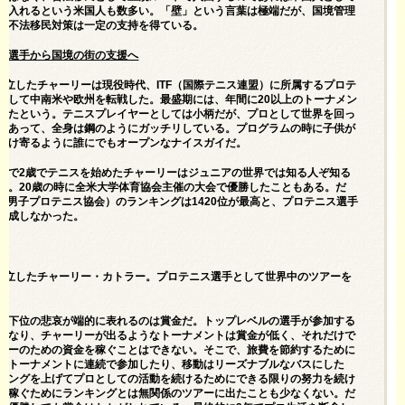
け入れるという米国人も数多い。「壁」という言葉は極端だが、国境管理
と不法移民対策は一定の支持を得ている。
ス選手から国境の街の支援へ
を設立したチャーリーは現役時代、ITF（国際テニス連盟）に所属するプロテ
として中南米や欧州を転戦した。最盛期には、年間に20以上のトーナメン
したという。テニスプレイヤーとしては小柄だが、プロとして世界を回っ
けあって、全身は鋼のようにガッチリしている。プログラムの時に子供が
駆け寄るように誰にでもオープンなナイスガイだ。
響で2歳でテニスを始めたチャーリーはジュニアの世界では知る人ぞ知る
た。20歳の時に全米大学体育協会主催の大会で優勝したこともある。だ
P（男子プロテニス協会）のランキングは1420位が最高と、プロテニス選手
大成しなかった。
を設立したチャーリー・カトラー。プロテニス選手として世界中のツアーを
グ下位の悲哀が端的に表れるのは賞金だ。トップレベルの選手が参加する
異なり、チャーリーが出るようなトーナメントは賞金が低く、それだけで
アーのための資金を稼ぐことはできない。そこで、旅費を節約するために
のトーナメントに連続で参加したり、移動はリーズナブルなバスにした
キングを上げてプロとしての活動を続けるためにできる限りの努力を続け
を稼ぐためにランキングとは無関係のツアーに出たことも少なくない。だ