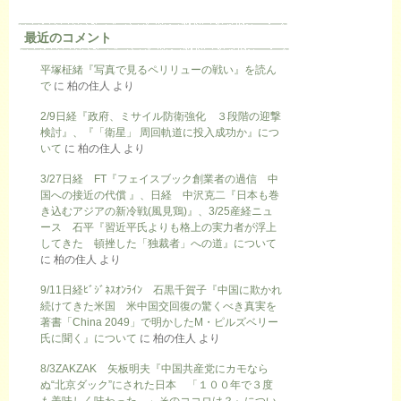
最近のコメント
平塚柾緒『写真で見るペリリューの戦い』を読ん
で
に
柏の住人
より
2/9日経『政府、ミサイル防衛強化 ３段階の迎撃
検討』、『「衛星」 周回軌道に投入成功か』につ
いて
に
柏の住人
より
3/27日経 FT『フェイスブック創業者の過信 中
国への接近の代償 』、日経 中沢克二『日本も巻
き込むアジアの新冷戦(風見鶏)』、3/25産経ニュ
ース 石平『習近平氏よりも格上の実力者が浮上
してきた 頓挫した「独裁者」への道』について
に
柏の住人
より
9/11日経ﾋﾞｼﾞﾈｽｵﾝﾗｲﾝ 石黒千賀子『中国に欺かれ
続けてきた米国 米中国交回復の驚くべき真実を
著書「China 2049」で明かしたM・ピルズベリー
氏に聞く』について
に
柏の住人
より
8/3ZAKZAK 矢板明夫『中国共産党にカモなら
ぬ“北京ダック”にされた日本 「１００年で３度
も美味しく味わった…」そのココロは？』につい