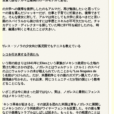
の言葉で語るアルマは最高のロールモデルである。
ーの大学への復帰を後押ししたのもアルマだ。再び勉強したいと思ってシ
ザーの道を選んだジャッキーだが、仕事と子育てに忙殺され、復帰できて
った。そんな彼女に対して、アルマは何としても大学に戻るべきだと言い
貧困のスパイラルから抜け出すには学歴とスキルが不可欠だからだ。チャ
アカデミック・ディレクターを探していた時にBYTEを紹介したのも、時
程度、融通が利くと考えたことが大きい。
はノガレス・ソノラの少女向け孤児院でもテニスを教えている
キシコを行き来する子供たち
という街の始まりは1841年にEliasという家族がメキシコ政府から土地の
を受けた時にさかのぼる。ノガレスとはウォルナット（クルミ）のスペイ
の上にウォルナットの木が植えられていたことから“Los Nogales de
s”という名前がつけられた。だが、米墨戦争とその後のガズデン購入でノガレ
に国境線が引かれた。それ以来、同じコミュニティだが別の国という数奇
たどることになる。
るいざこざは今に始まった話ではない。実は、ノガレスに最初にフェンス
たのはメキシコだった。
年にメキシコ革命が起きると、その波及を恐れた米国は軍をノガレスに展開し
時にメキシコのソノラ州政府がワイヤーフェンスを設置した。その後も警
砲など小規模なトラブルはしばしば起きた。もっとも、その程度のことは