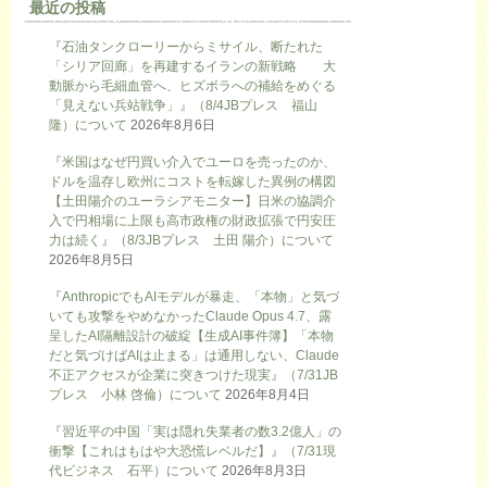
最近の投稿
『石油タンクローリーからミサイル、断たれた
「シリア回廊」を再建するイランの新戦略 大
動脈から毛細血管へ、ヒズボラへの補給をめぐる
「見えない兵站戦争」』（8/4JBプレス 福山
隆）について
2026年8月6日
『米国はなぜ円買い介入でユーロを売ったのか、
ドルを温存し欧州にコストを転嫁した異例の構図
【土田陽介のユーラシアモニター】日米の協調介
入で円相場に上限も高市政権の財政拡張で円安圧
力は続く』（8/3JBプレス 土田 陽介）について
2026年8月5日
『AnthropicでもAIモデルが暴走、「本物」と気づ
いても攻撃をやめなかったClaude Opus 4.7、露
呈したAI隔離設計の破綻【生成AI事件簿】「本物
だと気づけばAIは止まる」は通用しない、Claude
不正アクセスが企業に突きつけた現実』（7/31JB
プレス 小林 啓倫）について
2026年8月4日
『習近平の中国「実は隠れ失業者の数3.2億人」の
衝撃【これはもはや大恐慌レベルだ】』（7/31現
代ビジネス 石平）について
2026年8月3日