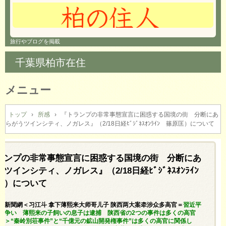
旅行やブログを掲載
千葉県柏市在住
メニュー
コ
ン
トップ
›
所感
›
『トランプの非常事態宣言に困惑する国境の街 分断にあ
らがうツインシティ、ノガレス』（2/18日経ﾋﾞｼﾞﾈｽｵﾝﾗｲﾝ 篠原匡）について
テ
ン
ツ
へ
ランプの非常事態宣言に困惑する国境の街 分断にあ
ス
ツインシティ、ノガレス』（2/18日経ﾋﾞｼﾞﾈｽｵﾝﾗｲﾝ
キ
匡）について
ッ
プ
阿波羅新聞網＜习江斗 拿下薄熙来大师哥儿子 陕西两大案牵涉众多高官＝
習近平
の争い 薄熙来の子飼いの息子は逮捕 陕西省の2つの事件は多くの高官
る＞“秦岭別荘事件”と“千億元の鉱山開発権事件”は多くの高官に関係し