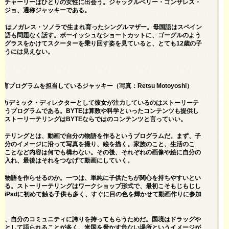
、チャーリーはひとりの女性に出会う。ジャックルベリー・ゴンザレス・
ージョ、通称ジャッキーである。
彼女はノガレス・ソノラで生まれ育ったシングルマザー。母国語はスペイン
英語も問題なく話す。ボーイッシュなショートカットに、ゴーグルのよう
ングラスをかけてスクーターを乗り回す姿を見ていると、とても12歳の子
ようには見えない。
教育プログラムを担当しているジャッキー（写真：Retsu Motoyoshi）
のアカデミック・ディレクターとして彼女が注力しているのはストーリーテ
いうプログラムである。BYTEは算数や科学といったコンテンツも提供し
、ストーリーテリングはBYTEならではのコンテンツと言っていい。
ーテリングとは、動画で自分の物語を作るというプログラムだ。まず、子
自分のイメージに沿って写真を撮り、絵を描く。家族のこと、生活のこ
のことなど内容は何でも構わない。その後、それぞれの画像や絵に自分の
を入れ、最後はそれをつなげて動画にしていく。
の物語を作らせるのか。一つは、単純に子供たちが関心を持ちやすいとい
ある。ストーリーテリングはワークショップ形式で、最初こそもじもじし
、iPadに初めて触る子供も多く、すぐに目の色を輝かせて動画作りに参加
。
は、自分のコミュニティに誇りを持ってもらうためだ。国境はドラッグや
床として語られることが多く、米国を脅かす危ない場所というイメージが