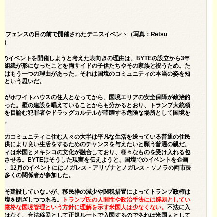
国境フェンスの目の前で開催されたテニスイベント（写真：Retsu
hi）
がこのイベントを開催しようと考えた表向きの理由は、BYTEの設立から3年
、組織が形になったことを両サイドの子供たちやその家族と祝うため。た
にはもう一つの理由があった。それは国境のコミュニティの本当の姿を知
いという思いだ。
氏がホワイトハウスの住人となってから、国境エリアの安全保障が政治的
なった。壁の建設を唱えていることからも分かるとおり、トランプ大統領
国を目論む犯罪者やドラッグカルテルが暗躍する危険な場所として国境を
る。
境のコミュニティに住む人々の大半は平凡な生活を送っている普通の住民
子供により良い生活をするためのチャンスを与えたいと願う普通の親だ。
ティは米国とメキシコの文化が融合しており、様々なものを受け入れる包
じさせる。BYTEはそうした現実を伝えようと、国境でのイベントを企画
際、12月のイベントにはノガレス・アリゾナとノガレス・ソノラの両市長
数多くの関係者が参加した。
こそ建設していないが、移民枠の減少や関税措置によってトランプ政権は
国境を閉ざしつつある。
トランプ氏の人間性や政治手法には辟易としてい
、厳格な国境管理という方針に理解を示す米国人は少なくない。
不法に入
ではなく、合法移民として正規ルートで入国するのであれば米国人として