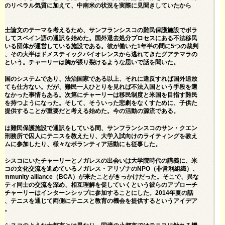
来のリベラル気質に加えて、中南米の状況を実際に見聞きしていたから
博士論文のテーマを考えるため、サンフランシスコの難民保護施設でボラ
としてスペイン語の通訳を始めた。国外退去処分プロセスにある不法移民
ている団体が運営している施設である。彼が働いた1年半の間に5つの裁判
が、その大半はドメスティックバイオレンスから逃れてきたグアテマラの
たという。チャーリーは胸が張り裂けるような思いで話を聞いた。
は国のシステムであり、法治国家である以上、それに違反すれば国外追放
けても仕方ない。だが、難民一人ひとりを見れば不法入国という手段を選
得なかった事情もある。次第にチャーリーは移民制度と米国を目指す難民
心を持つようになった。そして、そういった悲劇をなくすために、子供た
を提供することが重要だと考える始めた。今の活動の源流である。
ーは難民保護施設で通訳をしている間、サンフランシスコのサン・クエン
立刑務所で囚人にテニスを教えたり、大学入試向けのライティングを教え
ラムに参加したり、様々なボランティア活動にも従事した。
ンシスコにいたチャーリーとノガレスの出会いは大学院時代の講義に、米
シコの文化交流を進めているノガレス・アリゾナのNPO（非営利組織）、
r Community alliance（BCA）が来たことがきっかけだった。そこで、異な
ニティ同士の交流を深め、相互理解を促していくという彼らのアプローチ
たチャーリーはインターンシップに参加することにした。2014年夏の話
て、テニスを通じて両側にテニスと教育の機会を提供するというアイデア
く。