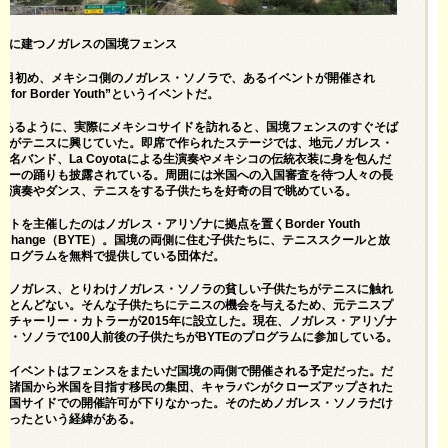
うに建つノガレスの国境フェンス
年12月初め、メキシコ側のノガレス・ソノラで、あるイベントが開催され
ly for Border Youth”というイベントだ。
ly”とあるように、実際にメキシコサイドを訪れると、国境フェンスのすぐそば
ちがテニスに興じていた。即席で作られたステージでは、地元ノガレス・
著名バンド、La Coyotaによる生演奏やメキシコの伝統衣装に身を包んだ
サーの踊りも披露されている。周囲には米国への入国審査を待つ人々の長
生演奏やダンス、テニスをする子供たちを好奇の目で眺めている。
ントを主催したのはノガレス・アリゾナに拠点を置くBorder Youth
s Exchange（BYTE）。国境の両側に住む子供たちに、テニススクールと放
プログラムを無料で提供している団体だ。
・ノガレス、とりわけノガレス・ソノラの貧しい子供たちがテニスに触れ
ほとんどない。そんな子供たちにテニスの機会を与えるため、元テニスプ
のチャーリー・カトラーが2015年に設立した。現在、ノガレス・アリゾナ
ス・ソノラで100人前後の子供たちがBYTEのプログラムに参加している。
のイベントはフェンスをまたいだ国境の両側で開催される予定だった。だ
米諸国から米国を目指す移民の集団、キャラバンがクローズアップされた
米国サイドでの開催許可が下りなかった。そのためノガレス・ソノラだけ
なったという経緯がある。