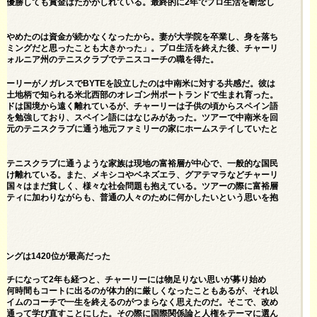
で優勝しても賞金はたかがしれている。最終的に2年でプロ生活を断念し
をやめたのは資金が続かなくなったから。妻が大学院を卒業し、身を落ち
イミングだと思ったことも大きかった」。プロ生活を終えた後、チャーリ
フォルニア州のテニスクラブでテニスコーチの職を得た。
ャーリーがノガレスでBYTEを設立したのは中南米に対する共感だ。彼は
な土地柄で知られる米北西部のオレゴン州ポートランドで生まれ育った。
ンドは国境から遠く離れているが、チャーリーは子供の頃からスペイン語
きを勉強しており、スペイン語にはなじみがあった。ツアーで中南米を回
地元のテニスクラブに通う地元ファミリーの家にホームステイしていたと
、テニスクラブに通うような家族は現地の富裕層が中心で、一般的な国民
かけ離れている。また、メキシコやベネズエラ、グアテマラなどチャーリ
た国々はまだ貧しく、様々な社会問題も抱えている。ツアーの際に富裕層
ニティに加わりながらも、普通の人々のために何かしたいという思いを抱
。
ンキングは1420位が最高だった
ーチになって2年も経つと、チャーリーには物足りない思いが募り始め
、何時間もコートに出るのが体力的に厳しくなったこともあるが、それ以
タイムのコーチで一生を終えるのがつまらなく思えたのだ。そこで、改め
に通って学び直すことにした。その際に国際関係論と人権をテーマに選ん