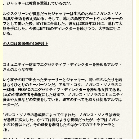
そ、ジャッキーは教育を重視しているのだ。
シルクスクリーンが得意だったジャッキーは生活のためにノガレス・ソノ
Oで写真や美術を教え始める。そして、地元の高校でアートやカルチャーの
ッフとして働いた後、BYTEに合流した。彼女は2018年12月に、晴れて大
資格を手にした。今後はBYTEのディレクターを続けつつ、大学院に行こ
ている。
側の人口は米国側の10倍以上
のコミュニティー財団でエグゼクティブ・ディレクターを務めるアルマ・
母さんのような存在
という双子の町で出会ったチャーリーとジャッキー。同い年のふたりを結
のはもうひとりのキーパーソンだ。アルマ・コタ。ノガレス・ソノラのコ
ィー財団、FESACのエグゼクティブ・ディレクターを務める女性である。
Cは地元の企業経営者を基盤にした財団で、ノガレス・ソノラのコミュニティ
に資金や人脈などの支援をしている。運営のすべてを取り仕切るアルマは
リーダーだ。
Cはノガレス・ソノラの急成長によって生まれた。ノガレス・ソノラは過去
人口が急激に拡大した。かつては同じような規模だったが、今ではノガレ
ゾナの10倍以上だ。その成長を牽引したのはかつてのマキラドーラと
である。