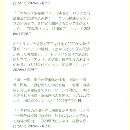
について
2026年7月27日
『「ホルムズ依存度95％」は本当か、ロシアと石
油報道の誤謬を読み解く ウラル原油からスラ
ブの語源まで、専門家も間違えるロシア論の落と
し穴』（7/23JBプレス 杉浦敏広）について
202
6年7月26日
A『トランプ大統領が不正を訴える2020年大統領
選挙「バイデンの勝利」にはやっぱり中国の干渉
があった可能性』、B『トランプを怒りの演説に
駆り立てた「アメリカの選挙」投票制度のあまり
の杜撰』（7/23現代ビジネス 朝香豊）について
2026年7月25日
『南シナ海に米沿岸警備隊が進出、中国の「海
警・民兵」に挑む新たな抑止戦略 海軍・海兵
隊との三軍種統合でグレーゾーンに対抗、日本に
も迫られる海自・海保連携の具体化』（7/22JBプ
レス 樋口 譲次）について
2026年7月24日
『世界有数の頭脳を持つ国際政治学者が「ウクラ
イナ戦争は交渉では絶対に終わらない」と予測す
る納得の理由』（7/20現代ビジネス 塩原俊彦）
について
2026年7月23日