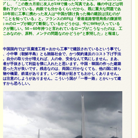
ｱｯﾌﾟし、「この数カ月前に友人がｽﾏﾎで撮った写真である。橋の中ほどは明
に垂れ下がっている。肉眼でも分かるくらいだから、既に重大な問題であ
は10年前に工事に携わった友人は“中国が請け負った橋の建設は沈むのが
い”ことを知っている」と。フランスのRFIは「香港道路管理局長の陳派明
16ｃｍのロープが錆びて断裂しているかどうかは、中にﾓﾙﾀﾙが入っている
ックが難しい。50～60年持つと言われているロープがこうなったのは、工
りこみなのか、原料、メンテの問題なのかどうか”と釈明した」と報道し
ず中国国内では“豆腐渣工程＝おから工事”で建設されているという事でし
華、小中華（朝鮮半島）とも賄賂社会で、かつ契約違反のコスト下げ手法
す。自分の取り分が増えれば、人の命、安全なんて気にしません。まあ、
業者が手抜きして利益を懐に入れたと思います。中国・韓国の作った建築
と思った方が良いです。残念なのは、両国に行かなくても、他の国に彼ら
建物や橋梁、鉄道があります。いつ事故が起きてもおかしくありません。
りは注意のしようがありません。こういう国が「一帯一路」とかいって建
ですから恐ろしい。