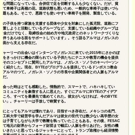
刻な問題になっている。合併症で足を切断する人も少なくない。だが、貧
って車椅子は高嶺の花。道路状態も悪いため、一般的な車椅子は使いづら
問題もある。そこで、悪路でも使いやすい車椅子を開発、製造している。
症の子供を持つ家族を支援する団体や少女を対象にした孤児院、道路にフ
設置しようと活動しているグループなど、支援している組織やグループは
。資金だけでなく、取締役会の始め方や地元政府とのネットワークづくりな
に伴うあらゆる面をサポートしています」。そう語るアルマはノガレスの
側面から支える存在だ。
チャーリーの出会いはインターンでノガレスに来ていた2015年にさかのぼ
スをきっかけに機会の限られている子供たちにテニスや教育の機会を提供
。そのコンセプトに賛同したアルマは、ノガレス・ソノラのキーパーソン
なく紹介した。現在、BYTEがプログラムを提供しているドンボスコ教会
もアルマのつて。ノガレス・ソノラの市長や企業関係者との人脈もアルマ
そだ。
に会った時はとても感動した。情熱的で、スマートで、ハキハキしてい
のコミュニティを象徴する人に思えた。すぐにアルマにBYTEのアイデア
ところ、すべてを最優先で進めてくれた。彼女がいなければ、今のBYTE
ない」。チャーリーは手放しで称賛する。
ーにとってもアルマは憧れであり、目指すべき存在だ。メキシコの名門、
イ工科大学で経営学を学んだアルマは彼女の世代では数少ない高学歴の女
時は子育てしながら大学で教鞭を執っていたこともある。その後、FESAC
して地元の財界からフォード財団まで幅広い人脈を作りあげた。女性の機
ていきたいと思っているジャッキーにとって、トランプ政権から経済情勢