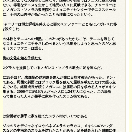
ンシスコのような大都市とは異なり、国境の小都市ではテニスに触れる機
りない。得意なテニスを生かして地元の人々に貢献できる。チャーリーは
た。ノガレス・ソノラの孤児院やコミュニティセンターでテニススクール
時に、子供の出席率が高かったことも理由になったという。
年、チャーリーは博士課程を終えると妻のステファニーとともにノガレスに移
TEを設立した。
での体験とテニスへの情熱。この2つがあったからこそ、テニスを通じて
要なコミュニティに手をさしのべるという活動をしようと思ったのだと思
。そうステファニーは語る。
で街の文化を知る子供たち
がプログラムを提供しているノガレス・ソノラの教会に足を運んだ。
南に15分ほど。未舗装の砂利道を進んだ先に目指す教会があった。ドン・
会である。周囲の斜面にはブロック塀を積んで屋根を載せただけの掘っ立
並んでいる。経済成長が続くノガレスには雇用の口を求める人々がメキシ
ら集まる。2000年に約15万人だった人口は24万人になった。この場所
やって集まった人々が勝手に家を作ったスラム街である。
には労働者が勝手に家を建てたスラム街がいくつかある
ラジルのリオデジャネイロやベネズエラのカラカス、メキシコのシウダ
レスなどの中南米のスラムを訪れたことがある。足を踏み入れた瞬間に住