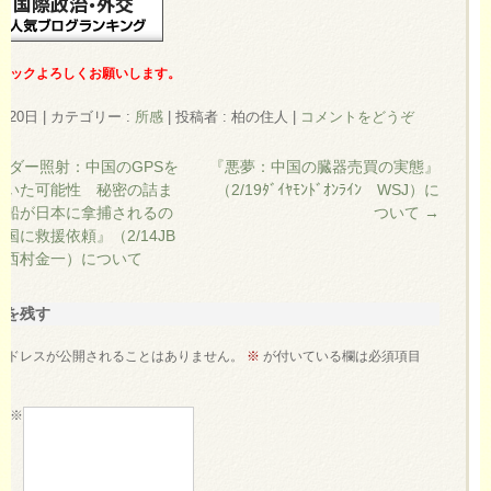
リックよろしくお願いします。
月20日
|
カテゴリー :
所感
|
投稿者 : 柏の住人
|
コメントをどうぞ
ーダー照射：中国のGPSを
『悪夢：中国の臓器売買の実態』
ていた可能性 秘密の詰ま
（2/19ﾀﾞｲﾔﾓﾝﾄﾞｵﾝﾗｲﾝ WSJ）に
作船が日本に拿捕されるの
ついて
→
国に救援依頼』（2/14JB
 西村金一）について
トを残す
アドレスが公開されることはありません。
※
が付いている欄は必須項目
ト
※