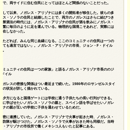
話で、両サイドに住む住民にとってはほとんど関係のないことだった。
通して以来、ノガレス・アリゾナには多くの開拓者が移住した。彼らの多
レス・ソノラの住民と結婚したことで、両方のノガレスはさらに結びつき
。禁酒法の時代には、ノガレス・アリゾナの住民が酒を飲みにノガレス・
頻繁に毎日のように足を運んでいる。物理的な国境こそあれど、実際には
存在しなかった。
をたどれば、みんな同じ血縁になる。ここのコミュニティの住民は一つの
っても過言ではない」。ノガレス・アリゾナの市長、ジョン・F・ドイル
る。
コミュニティの住民は一つの家族」と語るノガレス・アリゾナ市長ののジ
・ドイル
ノガレスの密接な関係はつい最近まで続いた。1986年のロサンゼルスタイ
時の状況が詳しく描かれている。
と夕方になると国境ゲートには学校に通う子供たちの長い行列ができる。
供に学ばせたいノガレス・ソノラの親と、スペイン語を学ばせたいノガレ
ゾナの親が互いの学校に子供を通わせているためだ。
も密に連携していた。ノガレス・アリゾナで火事が起きた時、ノガレス・
消防隊が駆けつけた。ノガレス・ソノラで火事がおきた時も同様だ。当時
ス・アリゾナの市役所で働くメキシコ人もいたと記事にある。