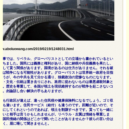
www.aboluowang.com/2019/0219/1248031.html
記事では、リベラル、グローバリストとしての立場から書かれているとい
持ちました。国民には義務と権利があり、国に納税や兵役義務を果たし、
護して貰う関係があります。国境があるのは仕方がありません。それを破
れば戦争になる可能性があります。グローバリストは世界統一政府を目指
ょうが、今の中共を見て分かる通り、独裁政治の悲惨なものになります。
種・文化・伝統は置き去りにされ、政府に從わないものは最悪虐殺対象と
す。歴史を尊重して、各国が領土を現状維持するのが戦争を起こさないコ
う。勿論話し合い解決の手もありますが。
でも行政区が違えば、違った住民税や健康保険料になるでしょう。ゴミ収
方も違います。住民サービス（給付）も違うのです。距離が近いので、そ
民にしてくれというのであれば、領土を割譲すべきです。貰っても一緒に
ないと相手は言うかもしれませんが。リベラル・左翼は情緒を尊重しま
＜国民情緒の関係はどこかで聞いたことがありませんか？彼らの言い分は
なく、眉に唾して聞きませんと。