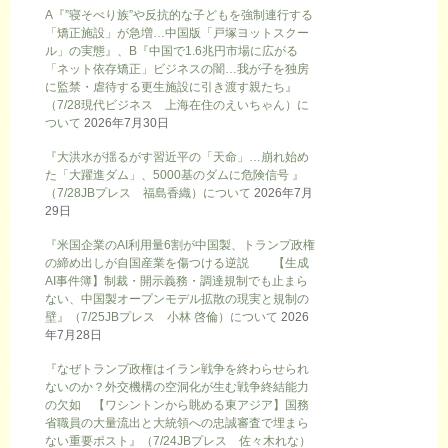
A『”寝そべり族”や反抗的な子どもを強制連行する
「矯正施設」が急増…中国版「戸塚ヨットスクー
ル」の実態』、B『中国で1.6兆円市場に広がる
「ネット依存矯正」ビジネスの闇…我が子を独房
に監禁・虐待する更生施設に引き渡す親たち』
（7/28現代ビジネス 上海在住のえいちゃん）に
ついて
2026年7月30日
『大洪水が揺るがす習近平の「天命」…崩れ始め
た「大躍進ダム」、5000基のダムに危険信号 』
（7/28JBプレス 福島香織）について
2026年7月
29日
『米国企業のAI利用量6割が中国製、トランプ政権
の締め出しが自国産業を傷つける逆説 【生成
AI事件簿】制裁・開示義務・調達規制でも止まら
ない、中国製オープンモデル拡散の現実と規制の
壁』（7/25JBプレス 小林 啓倫）について
2026
年7月28日
『なぜトランプ政権はイラン戦争を終わらせられ
ないのか？外交機構の空洞化が生む戦争終結能力
の欠如 【ワシントンから眺める東アジア】国務
省職員の大量流出と大統領への忠誠審査で埋まら
ない重要ポスト』（7/24JBプレス 佐々木れな）