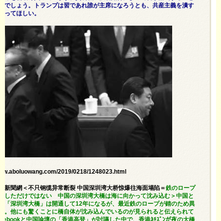
るでしょう。トランプは習であれ誰が主席になろうとも、共産主義を潰す
張ってほしい。
www.aboluowang.com/2019/0218/1248023.html
阿波羅新聞網＜不只钢缆异常断裂 中国深圳湾大桥惊爆往海面塌陷＝
鉄のロープ
裂しただけではない 中国の深圳湾大橋は海に向かって沈み込む＞中国と
ぶ「深圳湾大橋」は開通して12年になるが、最近鉄のロープが錆のため異
た。他にも驚くことに橋自体が沈み込んでいるのが見られると伝えられて
acebookと中国論壇の「香港高登」が討議した中で、香港ﾈﾁｽﾞﾝが夜の大橋