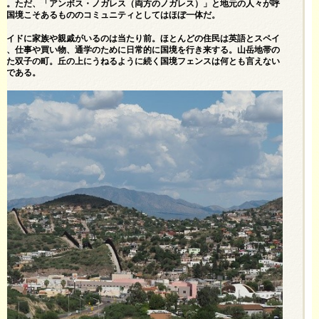
た。ただ、「アンボス・ノガレス（両方のノガレス）」と地元の人々が呼
、国境こそあるもののコミュニティとしてはほぼ一体だ。
サイドに家族や親戚がいるのは当たり前。ほとんどの住民は英語とスペイ
し、仕事や買い物、通学のために日常的に国境を行き来する。山岳地帯の
けた双子の町。丘の上にうねるように続く国境フェンスは何とも言えない
景である。