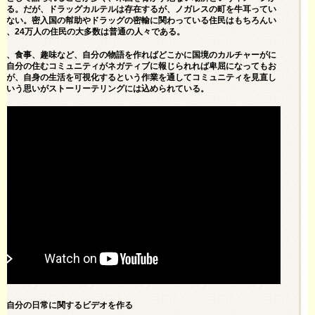
いる。だが、ドラッグカルテルは存在するが、ノガレスの町を牛耳ってい
はない。密入国の幇助やドラッグの密輸に関わっている住民はもちろんい
が、24万人の住民の大多数は普通の人々である。
校、食事、趣味など、自分の物語を作ればどこかに国境のカルチャーがに
。自分の住むコミュニティがネガティブに報じられれば卑屈になってもお
いが、自身の生活を可視化するという作業を通してコミュニティを見直し
という思いがストーリーテリングには込められている。
は自分の日常に関するビデオを作る