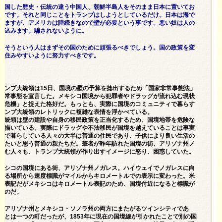
入国した歴史・伝統の違う中国人、朝鮮半島人をそのまま日本に置いてお
対です。それと同じことをトランプはしようとしているだけ。日本は海で
いますが、アメリカは陸続きなので壁が必要という事です。悪い奴は人の
け込みます。騙されないように。
出そうという人はまずその国のために頑張るべきでしょう。国の政策を変
が住みやすいように努力すべきです。
ランプ大統領は15日、国境の壁の予算を捻出するため「国家非常事態法」
非常事態を宣言した。メキシコ国境から犯罪者やドラッグが流れ込む現状
の危機」と捉えた格好だ。もっとも、実際に国境のコミュニティで暮らす
ランプ大統領のレトリックに複雑な表情を浮かべている。
大統領は壁の建設や自身の移民政策を正当化するため、国境地帯を危険な
て描いている。実際にドラッグや不法移民が国境を越えていることは事実
境で暮らしている人々の大半は普通の住民であり、子供により良い生活の
えたいと思う普通の親たちだ。筆者が昨年訪れた国境の街、アリゾナ州ノ
住む人々も、トランプ大統領が作り出すイメージに怒り、困惑していた。
キシコの国境にある街、アリゾナ州ノガレス。ハイウェイでノガレスに向
ある場所から速度標識がマイルからキロメートルでの表示に変わった。米
ル表記だがメキシコはキロメートル表記のため、国境付近になると標識が
るのだ。
はアリゾナ州とメキシコ・ソノラ州の両方にまたがるツインシティであ
もとは一つの町だったが、1853年に現在の国境線が引かれたことで別の国