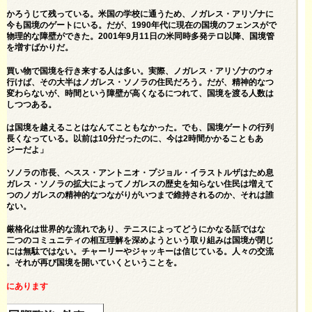
はかろうじて残っている。米国の学校に通うため、ノガレス・アリゾナに
は今も国境のゲートにいる。だが、1990年代に現在の国境のフェンスがで
で物理的な障壁ができた。2001年9月11日の米同時多発テロ以降、国境管
さを増すばかりだ。
や買い物で国境を行き来する人は多い。実際、ノガレス・アリゾナのウォ
に行けば、その大半はノガレス・ソノラの住民だろう。だが、精神的なつ
そ変わらないが、時間という障壁が高くなるにつれて、国境を渡る人数は
少しつつある。
頃は国境を越えることはなんてこともなかった。でも、国境ゲートの行列
ん長くなっている。以前は10分だったのに、今は2時間かかることもあ
イジーだよ」
・ソノラの市長、ヘスス・アントニオ・プジョル・イラストルザはため息
ノガレス・ソノラの拡大によってノガレスの歴史を知らない住民は増えて
たつのノガレスの精神的なつながりがいつまで維持されるのか、それは誰
らない。
の厳格化は世界的な流れであり、テニスによってどうにかなる話ではな
、二つのコミュニティの相互理解を深めようという取り組みは国境が閉じ
代には無駄ではない。チャーリーやジャッキーは信じている。人々の交流
解。それが再び国境を開いていくということを。
下にあります