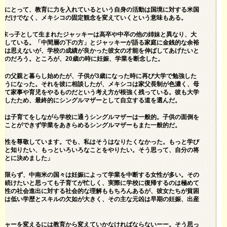
ーにとって、教育に力を入れているという自身の活動は国境に対する米国
念だけでなく、メキシコの固定観念を変えていくという意味もある。
の末っ子として生まれたジャッキーは高卒や中卒の他の姉妹と異なり、大
学している。「中間層の下の方」とジャッキーが語る家庭に金銭的な余裕
とは思えないが、学校の成績が良かった彼女の才能を伸ばしてあげたいと
たのだろう。ところが、20歳の時に妊娠、学業を断念した。
娘の父親と暮らし始めたが、子供が3歳になった時に再び大学で勉強した
ようになった。それを彼に相談したが、メキシコは家父長制が色濃く、母
いて家事や育児をやるものだという考え方が根強く残っている。彼も大学
対したため、最終的にシングルマザーとして自立する道を選んだ。
では子育てをしながら学校に通うシングルマザーは一般的。子供の面倒を
うことができず学業をあきらめるシングルマザーもまた一般的だ。
女性を尊敬しています。でも、私はそうはなりたくなかった。もっと学び
っと知りたい、もっといろいろなことをやりたい。そう思って、自分の将
ことに決めました」
に限らず、中南米の国々は妊娠によって学業を中断する女性が多い。その
を続けたいと思っても子育てが忙しく、実際に学校に復帰するのは極めて
女性の社会進出に対する社会的な理解ももちろんあるが、彼女たちが貧困
由は低い学歴とスキルの欠如が大きく、その主な元凶は早期の妊娠、出産
チャーを変えるには教育から変えていかなければならないーー。そう思っ