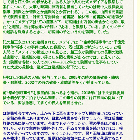
として習と江の争いの影がある。ある人は中共の公式メデイアを観察して
の案件について、大事な時期に陕西省を担当していたのは現中央規律委員
趙楽際（団派とか習派とか無派閥とか言われる）。この他、山西省元書記
の子で陕西省衛生・計画生育委員会・前書記、楡林市・前書記の胡志強が
た。かつてメデイアは“江の庇護の下、胡富国は山西省の田舎から北京に取
れた”と報道。彼は薄熙来の子飼いである」と観察している。多くのメデイ
強の起訴を報道するときに、胡富国の子というのを強調していた。
書記の趙正永は1/15に逮捕された。メデイアは「“秦岭別荘事件”と“千億元
発権事件”等多くの事件に絡んだ容疑で、既に証拠は挙がっている」と報
の人間は「メデイアの報道ぶりを見ると、趙正永が陕西省での長期の勤務
は趙楽際で、趙楽際の追い落としを図る意味があるのでは」と見ている。
西安（陕西省省都）の人で2007年～2012年まで陕西省で仕事をしてい
された大虎の馮新柱、趙永正は趙楽際の部下だった。
の事件は江沢民系の人物が関与している。2005年の時の陕西省長・陳徳
部長・鄭斯林、2002年の時の省長・袁純清等多くが捕まっている。
以前“秦岭別荘事件”を徹底的に調べるよう指示。2018年には中央規律委員
の徐令義が西安に泊まり込み調査。この事件の背後には江沢民の従妹・江
んでいる。習は激怒して多くの役人を逮捕させた。
国は賄賂社会ですから、上から下に至るまでドップリ賄賂漬けになってい
論、金額の多寡はありますが。目糞が鼻糞を笑う類でしょう。習は反腐敗
敵打倒の為に使っています。今までもそうでしたが、習の場合ほど激しく
んでした。それで主席任期制を外して、死ぬまで主席を続けなければ、報
れるのが分かっていますので、そうしたわけです。習と王岐山は粛清され
恨みを物凄く買っています。貿易戦の決着如何によって習が落馬すること