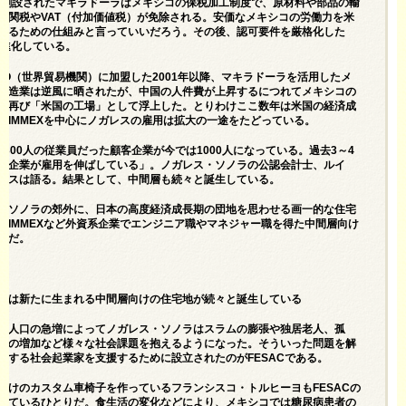
年に創設されたマキラドーラはメキシコの保税加工制度で、原材料や部品の輸
る関税やVAT（付加価値税）が免除される。安価なメキシコの労働力を米
するための仕組みと言っていいだろう。その後、認可要件を厳格化した
Xに進化している。
TO（世界貿易機関）に加盟した2001年以降、マキラドーラを活用したメ
製造業は逆風に晒されたが、中国の人件費が上昇するにつれてメキシコの
は再び「米国の工場」として浮上した。とりわけここ数年は米国の経済成
、IMMEXを中心にノガレスの雇用は拡大の一途をたどっている。
に300人の従業員だった顧客企業が今では1000人になっている。過去3～4
の企業が雇用を伸ばしている」。ノガレス・ソノラの公認会計士、ルイ
レスは語る。結果として、中間層も続々と誕生している。
・ソノラの郊外に、日本の高度経済成長期の団地を思わせる画一的な住宅
。IMMEXなど外資系企業でエンジニア職やマネジャー職を得た中間層向け
宅だ。
には新たに生まれる中間層向けの住宅地が続々と誕生している
、人口の急増によってノガレス・ソノラはスラムの膨張や独居老人、孤
者の増加など様々な社会課題を抱えるようになった。そういった問題を解
とする社会起業家を支援するために設立されたのがFESACである。
向けのカスタム車椅子を作っているフランシスコ・トルヒーヨもFESACの
けているひとりだ。食生活の変化などにより、メキシコでは糖尿病患者の