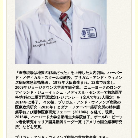
『
医療現場は地獄の戦場だった
』を上梓した大内啓氏。ハーバー
ド・メディカル・スクール助教授。ブリガム・アンド・ウィメン
ズ病院救急部指導医。 1978年大阪市生まれ。12歳で渡米し、
2009年ジョージタウン大学医学部卒業。 ニューヨークのロング
アイランド・ジューイッシュ・メディカル・センターで救急医学
科/内科の二重専門医認定レジデンシー（全米で年23人限定）を
2014年に修了。 その後、ブリガム・アンド・ウィメンズ病院の
医療政策研究（2016年）とダナ・ファーバー癌研究所の精神腫
瘍学および緩和医療研究フェロー（2018年）を経て、現職。
2016年、ハーバード大学公衆衛生大学院修了。ポールB・ビーソ
ン老化研究キャリア開発新興リーダー賞（アメリカ国立緩和研究
所）などを受賞。
ブリガム・アンド・ウィメンズ病院の救急救命室（ER＝