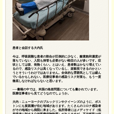
患者と会話する大内氏
今は、呼吸困難な患者の割合が圧倒的に少なく、酸素飽和濃度が
落ちていない、入院も挿管も必要がない軽症の人が多いです。症
状としては咳、発熱くらい。とはいえ、患者数はかなり増えてい
るので、感染リスクは高くなっているし、楽観視できるのかとい
うとそういうわけではありません。全体的な雰囲気としては緩ん
でいるかもしれない。医療従事者の感染リスク対策も、もう一度
徹底しなければならないと思います。
──書籍の中では、米国の格差問題についても書かれています。
医療従事者から見てどうなのでしょうか。
大内：ニューヨークのブルックリンやクイーンズのように、ボス
トンにも貧困層が住む地域があります。たくさんのコロナ感染者
がその地域から病院に来ました。低所得者にはメディケイド（低