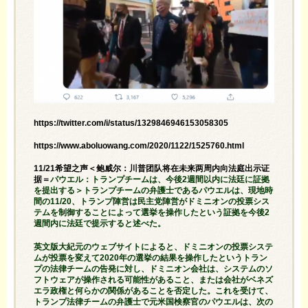
https://twitter.com/i/status/1329846946153058305
https://www.aboluowang.com/2020/1122/1525760.html
11/21希望之声＜鲍威尔：川普团队将在未来两周内向法庭出示证
据＝
パウエル：トランプチームは、今後2週間以内に法廷に証拠
を提出する＞トランプチームの弁護士であるパウエルは、現地時
間の11/20、トランプ陣営は民主党陣営がドミニオンの投票シス
テムを制御することによって選挙を操作したという証拠を今後2
週間内に法廷で提示すると述べた。
英文版大紀元のウェブサイトによると、ドミニオンの投票システ
ムが投票を変えて2020年の選挙の結果を操作したというトラン
プの法律チームの告発に対し、ドミニオン会社は、システムのソ
フトウェアが操作される可能性があること、または会社がベネズ
エラ政権と何らかの関係があることを否定した。これを受けて、
トランプ法律チームの弁護士で元米国検察官のパウエルは、次の