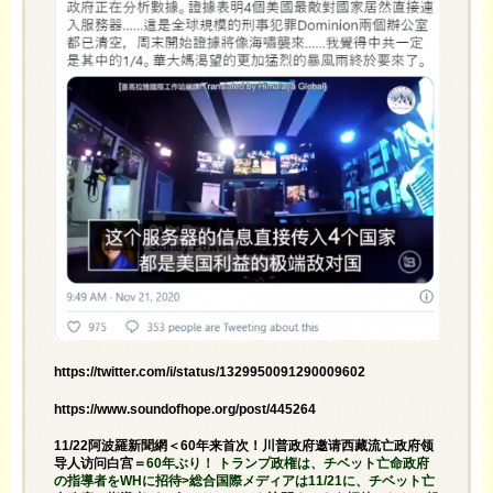
https://twitter.com/i/status/1329950091290009602
https://www.soundofhope.org/post/445264
11/22阿波羅新聞網＜60年来首次！川普政府邀请西藏流亡政府领
导人访问白宫＝
60年ぶり！ トランプ政権は、チベット亡命政府
の指導者をWHに招待>総合国際メディアは11/21に、チベット亡