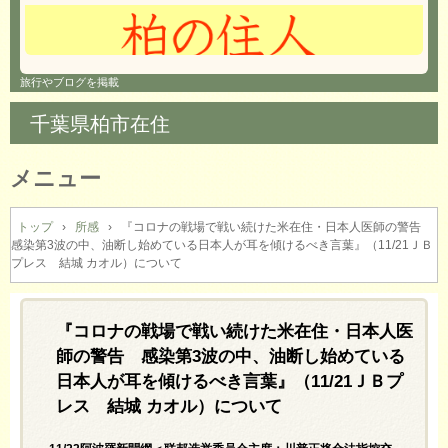
旅行やブログを掲載
千葉県柏市在住
メニュー
コ
ン
トップ
›
所感
›
『コロナの戦場で戦い続けた米在住・日本人医師の警告
感染第3波の中、油断し始めている日本人が耳を傾けるべき言葉』（11/21ＪＢ
テ
プレス 結城 カオル）について
ン
ツ
へ
『コロナの戦場で戦い続けた米在住・日本人医
ス
キ
師の警告 感染第3波の中、油断し始めている
ッ
日本人が耳を傾けるべき言葉』（11/21ＪＢプ
プ
レス 結城 カオル）について