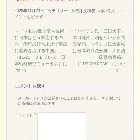
2020年11月23日
|
カテゴリー :
所感
|
投稿者 : 柏の住人
|
コ
メントをどうぞ
←
『中国の量子暗号技術
『バイデン氏「三日天下」
に日本はどう対応するの
の可能性 消せない不正選
か 衛星の打ち上げで宇宙
挙疑惑、トランプ氏大逆転
に覇権を広げる中国』
は最高裁判決が鍵 大原浩
（11/20 ＪＢプレス 日
氏緊急寄稿』
本戦略研究フォーラム）に
（11/22ZAKZAK）につい
ついて
て
→
コメントを残す
メールアドレスが公開されることはありません。
※
が付いて
いる欄は必須項目です
コメント
※