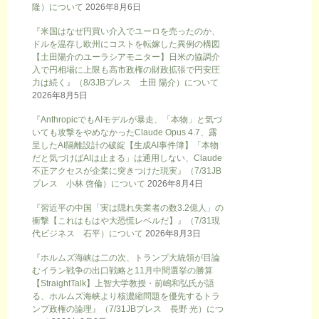
隆）について
2026年8月6日
『米国はなぜ円買い介入でユーロを売ったのか、
ドルを温存し欧州にコストを転嫁した異例の構図
【土田陽介のユーラシアモニター】日米の協調介
入で円相場に上限も高市政権の財政拡張で円安圧
力は続く』（8/3JBプレス 土田 陽介）について
2026年8月5日
『AnthropicでもAIモデルが暴走、「本物」と気づ
いても攻撃をやめなかったClaude Opus 4.7、露
呈したAI隔離設計の破綻【生成AI事件簿】「本物
だと気づけばAIは止まる」は通用しない、Claude
不正アクセスが企業に突きつけた現実』（7/31JB
プレス 小林 啓倫）について
2026年8月4日
『習近平の中国「実は隠れ失業者の数3.2億人」の
衝撃【これはもはや大恐慌レベルだ】』（7/31現
代ビジネス 石平）について
2026年8月3日
『ホルムズ海峡は二の次、トランプ大統領が目論
むイラン戦争の出口戦略と11月中間選挙の勝算
【StraightTalk】上智大学教授・前嶋和弘氏が語
る、ホルムズ海峡より核濃縮問題を優先するトラ
ンプ政権の論理』（7/31JBプレス 長野 光）につ