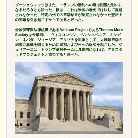
ダーショウィッツはまた、トランプの勝利への道は困難な戦いに
なるだろうとも語った。彼は、これは米国の歴史では決して提起
されなかった、特定の州での選挙結果が認定されなかった憲法上
の問題を引き起こすからであると述べた。
全国保守派法律組織であるAmistad ProjectであるThomas More
Societyは金曜日に、ウィスコンシン、ペンシルベニア、ミシガ
ン、ネバダ、ジョージア、アリゾナを対象として、大統領選挙の
結果に異議を唱えるために連邦および州への訴訟を起こした。ジ
ュリアーニは、トランプ選対チームは具体的になれば、アミスタ
ッドプロジェクトと協力すると述べた。