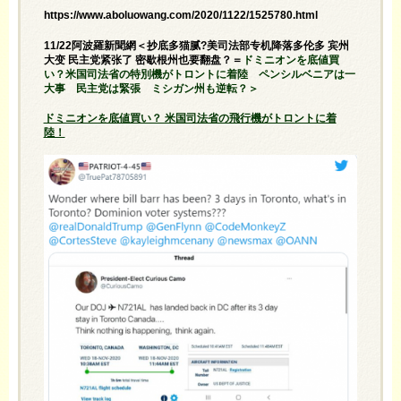
https://www.aboluowang.com/2020/1122/1525780.html
11/22阿波羅新聞網＜抄底多猫腻?美司法部专机降落多伦多 宾州
大变 民主党紧张了 密歇根州也要翻盘？＝
ドミニオンを底値買
い？米国司法省の特別機がトロントに着陸 ペンシルベニアは一
大事 民主党は緊張 ミシガン州も逆転？＞
ドミニオンを底値買い？ 米国司法省の飛行機がトロントに着
陸！