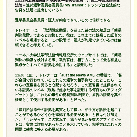
11/22阿波羅新聞網＜联邦选举委员会主席：川普正将合法指控交
法院＝
連邦選挙委員会委員長Trey Trainor：トランプは合法的な
告発を法廷に提出している＞
選挙委員会委員長：証人が約定できているのは信頼できる
トレイナーは、「取消訴訟動議」を超えた後の法の敷居は「簡易
判決段階」であると指摘した。彼は、これまでに観察した証言の
レベルを考慮すると、この段階で、証人が約定できているのは信
頼できると考えている。
コーネル大学法学部法務情報研究所のウェブサイトでは、「簡易
判決の動議を検討する際、裁判官は、相手方にとって最も有益な
観点からすべての証拠を検討する」と説明した。
11/20（金）、トレナーは「Just the News AM」の番組で、「私
が全国で行われているこれらの選挙の相手側だったとしたら、こ
れらの宣誓書を見ると心配するだろう。この宣誓書で提供されて
いる証拠のレベル（現地で起きた事を証明する何百ものアフィダ
ビット）は、これらの事件の簡易判決段階で、原告の証拠を真の
証拠として使用する必要がある」と述べた。
「裁判所は原告の証拠を真実として扱い、相手方が訴訟を起こす
ことができるかどうかを確認する必要がある」と彼は付け加え
た。「したがって、この状況で、我々が見た多数のアフィダビッ
トは、実際に詐欺があったことを示している。相手方はこれらの
問題に確実に答える必要がある」