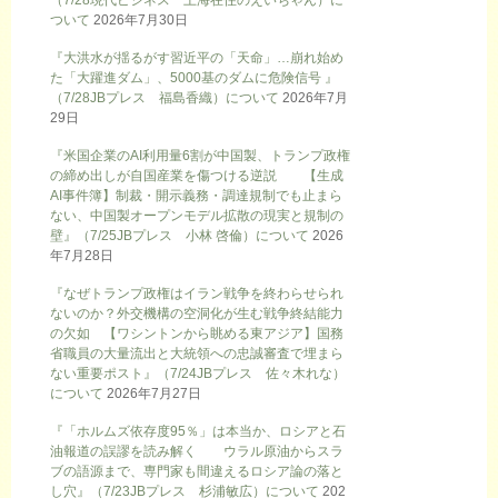
（7/28現代ビジネス 上海在住のえいちゃん）に
ついて
2026年7月30日
『大洪水が揺るがす習近平の「天命」…崩れ始め
た「大躍進ダム」、5000基のダムに危険信号 』
（7/28JBプレス 福島香織）について
2026年7月
29日
『米国企業のAI利用量6割が中国製、トランプ政権
の締め出しが自国産業を傷つける逆説 【生成
AI事件簿】制裁・開示義務・調達規制でも止まら
ない、中国製オープンモデル拡散の現実と規制の
壁』（7/25JBプレス 小林 啓倫）について
2026
年7月28日
『なぜトランプ政権はイラン戦争を終わらせられ
ないのか？外交機構の空洞化が生む戦争終結能力
の欠如 【ワシントンから眺める東アジア】国務
省職員の大量流出と大統領への忠誠審査で埋まら
ない重要ポスト』（7/24JBプレス 佐々木れな）
について
2026年7月27日
『「ホルムズ依存度95％」は本当か、ロシアと石
油報道の誤謬を読み解く ウラル原油からスラ
ブの語源まで、専門家も間違えるロシア論の落と
し穴』（7/23JBプレス 杉浦敏広）について
202