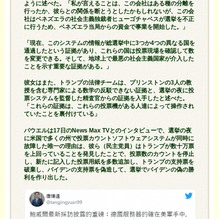
ように述べた。「私が言えることは、この会社はある種の分離を
行ったか、彼らとの関係を断とうとしたかもしれないが、この会
社はベネズエラの社会主義独裁者ヒューゴチャベスが選挙を不正
に行うため、ベネズエラ当局からの資金で事業を開始した。」
「現在、このシステムの情報が総選挙中に3つか4つの異なる国を
通過したという証拠があり、これらの国は投票現場を確認して数
を変更できる。そして、地球上で最悪の社会主義国家が介入した
ことを示す重要な証拠がある。」
彼女はまた、トランプの法律チームは、プリンストンの3人の教
授を含む専門家による数学の反駁できない証拠と、選挙の夜に投
票システムを監督した精査官からの証拠を入手したと述べた。
「これらの証拠は、これらの投票機がある人達によって操作され
ていたことを裏付けている」
パウエルは17日のNews Max TVとのインタビューで、選挙の夜
に米国で多くの州で投票カウントソフトウェアシステムが同時に
故障した唯一の理由は、彼ら（民主党員）はトランプが数十万票
を上回っていることを発見したことで、投票数のカウントを停止
し、新たに記入した投票用紙を多数追加し、トランプの支持票を
破棄し、バイデンの支持票を偽造して、選挙でバイデンの偽の勝
利を作り出した。