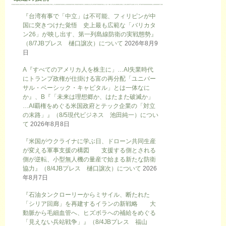
『台湾有事で「中立」は不可能、フィリピンが中
国に突きつけた覚悟 史上最も広範な「バリカタ
ン26」が映し出す、第一列島線防衛の実戦態勢』
（8/7JBプレス 樋口譲次）について
2026年8月9
日
A『すべてのアメリカ人を株主に」…AI失業時代
にトランプ政権が仕掛ける富の再分配「ユニバー
サル・ベーシック・キャピタル」とは一体なに
か』、B『「未来は理想郷か、はたまた破滅か」
…AI覇権をめぐる米国政府とテック企業の「対立
の末路」』（8/5現代ビジネス 池田純一）につい
て
2026年8月8日
『米国がウクライナに学ぶ日、ドローン共同生産
が変える軍事支援の構図 支援する側とされる
側が逆転、小型無人機の量産で始まる新たな防衛
協力』（8/4JBプレス 樋口譲次）について
2026
年8月7日
『石油タンクローリーからミサイル、断たれた
「シリア回廊」を再建するイランの新戦略 大
動脈から毛細血管へ、ヒズボラへの補給をめぐる
「見えない兵站戦争」』（8/4JBプレス 福山