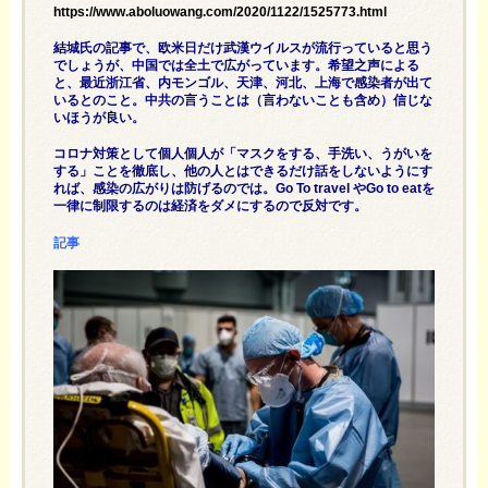
https://www.aboluowang.com/2020/1122/1525773.html
結城氏の記事で、欧米日だけ武漢ウイルスが流行っていると思う
でしょうが、中国では全土で広がっています。希望之声による
と、最近浙江省、内モンゴル、天津、河北、上海で感染者が出て
いるとのこと。中共の言うことは（言わないことも含め）信じな
いほうが良い。
コロナ対策として個人個人が「マスクをする、手洗い、うがいを
する」ことを徹底し、他の人とはできるだけ話をしないようにす
れば、感染の広がりは防げるのでは。Go To travel やGo to eatを
一律に制限するのは経済をダメにするので反対です。
記事