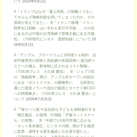
いて
2026年8月2日
A『トランプはなぜ「素人同然」の戦略ミスをし
てホルムズ海峡封鎖を招いてしまったのか…その
原因が見えてきた』、B『トランプ政権「イラン
戦争出口戦略」はいずれも実行不可能……その先
にあるのは中国が台湾海峡で冒険主義に走る可能
性』（7/30現代ビジネス 渡部恒雄）について
20
26年8月1日
A『アップル、ブロードコムと300億ドル契約 法
的不確実性の排除と供給網の米国回帰へ 政治的リ
スクへの備え、新体制に託されるコスト制御』
（7/28JBプレス 小久保 重信）、B『ジョブズ氏
の「熱核戦争」再び、アップル対オープンAI訴訟
にみる「ポストスマホ」の覇権争い 元幹部を
通じた製造ノウハウ流出の疑惑とターナス新CEO
への時間稼ぎ』（7/29JBプレス 小久保 重信）に
ついて
2026年7月31日
A『”寝そべり族”や反抗的な子どもを強制連行する
「矯正施設」が急増…中国版「戸塚ヨットスクー
ル」の実態』、B『中国で1.6兆円市場に広がる
「ネット依存矯正」ビジネスの闇…我が子を独房
に監禁・虐待する更生施設に引き渡す親たち』