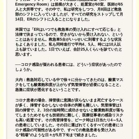
Emergency Room）は規模が大きく、処置室が60室、医師が65
人と大所帯です。その中で、私は研究をしつつ、月8回ほど救急
部のシフトに入っていましたが、すべての研究をストップして月
14日、ERのシフトに入ることになりました。
米国では「ERはいつでも救急車の受け入れにすべて応じる」と
法律で決まっているので、空きがないから受け入れない、という
ことはありません。救急車5台がいっせいに到着するような状況
もよくありました。私も同時進行で平均4、5人、時には10人以
上も診ていました。1日でいえば、合計25人くらいを診ていたと
思います。
──コロナ感染が疑われる患者には、どういう症状があったので
しょうか。
大内：救急対応している中で徐々に分かってきたのは、酸素マス
クをしても酸素飽和度が上がらず気管挿管が必要になることと、
急激に症状が悪化するということです。
コロナ患者の場合、挿管後に意識が戻らないまま死亡するケース
が多く、挿管するかしないか自体の判断も難しい。気管挿管は1
回の挿管で、2、3分の短時間に成功させないと酸素飽和度が落ち
てしまうためそもそも技術的に難しく、医療従事者の感染リスク
も高い処置です。その気管挿管を、ピーク時は1日当たり4～5人
の患者にしていました。その日に運ばれてくるすべての患者にコ
ロナ感染の可能性がある中で、すべての救急患者を受け入れ
る“戦場”のような日々が5月下旬まで続きました。