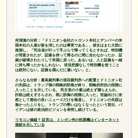
何清漣の分析：「ドミニオン会社のトロント本社とデンバーの米
国本社の人達が姿を消したのは事実である」。彼女はまた大胆に
推測し、「司法省が行って手ぶらで帰ってくるとすれば、特別機
が用意されたが、証拠を持って帰るのに間に合わなかったか、証
拠が破壊されたりして米国に戻った。あるいは、人と証拠を一緒
に持ち帰ったかもしれない。 状況把握なしで特別機を使うこと
は絶対にない。証拠を掴んだに違いない」と。
さらなる分析：最高裁判事の巡回裁判所への配置とドミニオン社
の失踪は、トランプ側の戦略的防衛が終り、戦略的対抗の段階に
入ったことを示している。 民主党の小童は絶えず捕らえられ、
詐欺は絶えずさらされ​​、既に防御の段階に入った。世論向けに依
然として都合の良いニュースだけを報道し、ドミニオンの失踪は
無かったふりをし、トランプの勢いはなくなったという宣伝、バ
イデンは彼の政治的ビジョンを表明し続けている。
リモコン操縦？ 証言は、ミシガン州の投票機はインターネット
接続を示している