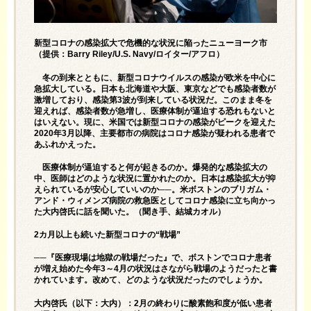
新型コロナの感染拡大で危機的な状況に陥ったニューヨーク市
（提供：Barry Riley/U.S. Navy/ロイター/アフロ）
冬の到来とともに、新型コロナウイルスの感染が欧米を中心に
急拡大している。日本も北海道や大阪、東京などでも感染者数が
激増しており、感染第3波が到来している状況だ。このまま冬を
迎えれば、感染者数が急増し、医療体制が逼迫する恐れもないと
はいえない。現に、米国では新型コロナの感染がピークを迎えた
2020年3月以降、主要都市の病院はコロナ感染が疑われる患者で
あふれかえった。
医療体制が逼迫すると何が起きるのか。爆発的な感染拡大の
中、医師はどのような状況に置かれたのか。日本は感染拡大が抑
えられているが安心していいのか──。米ボストンのブリガム・
アンド・ウィメンズ病院の救急医としてコロナ感染に立ち向かっ
た大内啓氏に話を聞いた。（聞き手、結城カオル）
2カ月以上も続いた新型コロナの“戦場”
──『
医療現場は地獄の戦場だった
』で、ボストンでコロナ患者
が増え始めた今年3～4月の状況はさながら戦場のようだったと書
かれています。改めて、どのような状況だったのでしょうか。
大内啓氏（以下：大内）：2月の終わりに酸素飽和度が低い患者