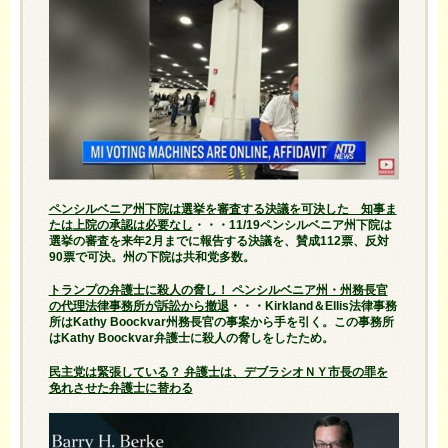
ペンシルベニア州下院は選挙を審査する決議を可決した 知事ま
たは上院の承認は必要なし
・・・11/19ペンシルベニア州下院は
選挙の審査を来年2月までに報告する決議を、賛成112票、反対
90票で可決。州の下院は共和党多数。
トランプの弁護士に殺人の脅し！ ペンシルベニア州・州務長官
の代理法律事務所が訴訟から撤退
・・・Kirkland＆Ellis法律事務
所はKathy Boockvar州務長官の事案から手を引く。この事務所
はKathy Boockvar弁護士に殺人の脅しをしたため。
民主党は緊張している？ 弁護士は、デブラシオＮＹ市長の罪を
免れさせた弁護士に替わる