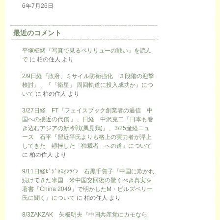
6年7月26日
最近のコメント
平塚柾緒『写真で見るペリリューの戦い』を読ん
で
に
柏の住人
より
2/9日経『政府、ミサイル防衛強化 ３段階の迎撃
検討』、『「衛星」 周回軌道に投入成功か』につ
いて
に
柏の住人
より
3/27日経 FT『フェイスブック創業者の過信 中
国への接近の代償 』、日経 中沢克二『日本も巻
き込むアジアの新冷戦(風見鶏)』、3/25産経ニュ
ース 石平『習近平氏よりも格上の実力者が浮上
してきた 頓挫した「独裁者」への道』について
に
柏の住人
より
9/11日経ﾋﾞｼﾞﾈｽｵﾝﾗｲﾝ 石黒千賀子『中国に欺かれ
続けてきた米国 米中国交回復の驚くべき真実を
著書「China 2049」で明かしたM・ピルズベリー
氏に聞く』について
に
柏の住人
より
8/3ZAKZAK 矢板明夫『中国共産党にカモなら