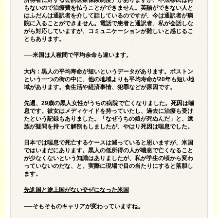
所得者に対する公的医療保険制度）がありますが、不法移民は何
もないので治療費を払うことができません。英語ができない人と
はふだんは通訳者を介して話しているのですが、今は通訳者が病
院に入ることができません。電話で患者と通訳者、私が会話しな
がら対応していますが、コミュニケーションが難しいと感じるこ
ともあります。
──米国は人種間で平均余命も違います。
大内：黒人の平均寿命が短いというデータがあります。ボストン
という一つの街の中に、他の地域よりも平均寿命が20年も短い地
域があります。食生活や経済事情、犯罪などが原因です。
先週、29歳の黒人女性がうちの病院で亡くなりました。死因は喘
息です。彼女はメディケイドを持っていたし、過去に治療も受け
たという記録もありました。「なぜうちの娘が死ぬんだ」と、遺
族が疑問を持って解剖もしましたが、やはり死因は喘息でした。
日本では喘息で死亡するケースは減っていると思いますが、米国
ではいまだにあります。黒人の低所得の人が喘息で亡くなること
が少なくないという知識はありましたが、私が学生の頃から変わ
っていないのだな、と。実際に現場で目の当たりにすると落胆し
ます。
先進国と途上国がない交ぜになった米国
──そもそものキャリアが変わっていますね。