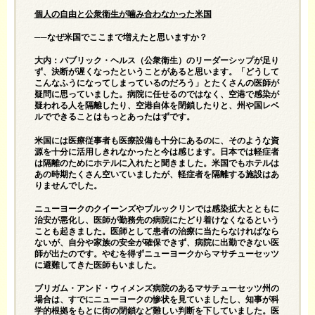
個人の自由と公衆衛生が噛み合わなかった米国
──なぜ米国でここまで増えたと思いますか？
大内：パブリック・ヘルス（公衆衛生）のリーダーシップが足り
ず、決断が遅くなったということがあると思います。「どうして
こんなふうになってしまっているのだろう」とたくさんの医師が
疑問に思っていました。病院に任せるのではなく、空港で感染が
疑われる人を隔離したり、空港自体を閉鎖したりと、州や国レベ
ルでできることはもっとあったはずです。
米国には医療従事者も医療設備も十分にあるのに、そのような資
源を十分に活用しきれなかったと今は感じます。日本では軽症者
は隔離のためにホテルに入れたと聞きました。米国でもホテルは
あの時期たくさん空いていましたが、軽症者を隔離する施設はあ
りませんでした。
ニューヨークのクイーンズやブルックリンでは感染拡大とともに
治安が悪化し、医師が勤務先の病院にたどり着けなくなるという
ことも起きました。医師として患者の治療に当たらなければなら
ないが、自分や家族の安全が確保できず、病院に出勤できない医
師が出たのです。やむを得ずニューヨークからマサチューセッツ
に避難してきた医師もいました。
ブリガム・アンド・ウィメンズ病院のあるマサチューセッツ州の
場合は、すでにニューヨークの惨状を見ていましたし、知事が科
学的根拠をもとに街の閉鎖など難しい判断を下していました。医