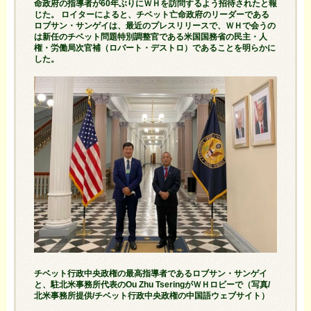
命政府の指導者が60年ぶりにＷＨを訪問するよう招待されたと報
じた。 ロイターによると、チベット亡命政府のリーダーである
ロブサン・サンゲイは、最近のプレスリリースで、ＷＨで会うの
は新任のチベット問題特別調整官である米国国務省の民主・人
権・労働局次官補（ロバート・デストロ）であることを明らかに
した。
チベット行政中央政権の最高指導者であるロブサン・サンゲイ
と、駐北米事務所代表のOu Zhu TseringがＷＨロビーで（写真/
北米事務所提供/チベット行政中央政権の中国語ウェブサイト）