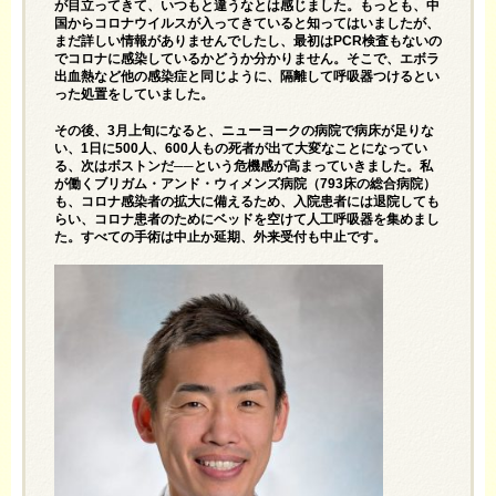
が目立ってきて、いつもと違うなとは感じました。もっとも、中
国からコロナウイルスが入ってきていると知ってはいましたが、
まだ詳しい情報がありませんでしたし、最初はPCR検査もないの
でコロナに感染しているかどうか分かりません。そこで、エボラ
出血熱など他の感染症と同じように、隔離して呼吸器つけるとい
った処置をしていました。
その後、3月上旬になると、ニューヨークの病院で病床が足りな
い、1日に500人、600人もの死者が出て大変なことになってい
る、次はボストンだ──という危機感が高まっていきました。私
が働くブリガム・アンド・ウィメンズ病院（793床の総合病院）
も、コロナ感染者の拡大に備えるため、入院患者には退院しても
らい、コロナ患者のためにベッドを空けて人工呼吸器を集めまし
た。すべての手術は中止か延期、外来受付も中止です。