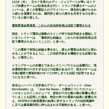
11/19（木）、元ＮＹ市長のルディ・ジュリアーニが率いるトラ
ンプ弁護士チームが記者会見を行い、トランプ弁護士チームのメ
ンバーは、多くの宣誓証人のプライバシー、潜在的な嫌がらせか
ら彼らを保護するため、裁判所と彼らの身分を共有するのを待っ
ていると繰り返した。
選挙委員会委員長：これらの合法的告発は法廷で審理される
現在、トランプ選対は複数のスイング州で法的手続きを開始して
いるトレイナーは、「最終的な結論は、これらの合法的告発は法
廷で審理されるということだ」と述べた。
「この選挙で有効な結論を導き出し、誰もが選挙は合法だと思わ
せることができるように、この法的手続きを機能させる必要があ
る」と補充した。
トランプチームの弁護士であるシドニーパウエルは金曜日に、現
在選挙詐欺の十分すぎるほどの証拠があるので、彼女のチームは
今後2週間で選挙詐欺のすべての申し立てを法廷で証明できるよ
うになると述べた。
有名なハーバード法学者のアラン・ダーショウィッツ（Alan
Dershowitz）は、「Just the News」の選挙についてのジョン・
ソロモンとのインタビューで、原告が十分な数の票が影響を受け
ていることを証明した場合、特定の州での選挙の結果に影響を与
え、2020年の大統領選挙の結果に対するトランプの法的異議申
し立ては最高裁判所に持ち込まれる可能性がある」と述べた。