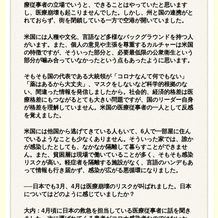
療従事者の立場でいうと、できることはやっていたと思います
し、医療崩壊も起こりませんでした。しかし、州と国の連携がと
れておらず、街を閉鎖している一方で空港が開いていました。
米国には人種や文化、言語など多様なバックグラウンドを持つ人
がいます。また、個人の意見や主張を尊重するカルチャーは米国
の特徴ですが、そういった部分と、必要最低限の公衆衛生という
部分が噛み合っていなかったという点もあったように思います。
そもそも国の代表である大統領が「コロナなんて何でもない」
「薬はあるから大丈夫」、マスクをしないなど科学的根拠のな
い、間違った情報を発信しましたから。社会的、経済的格差は医
療格差にもつながるとても大きい問題ですが、国のリーダー自身
が格差を理解していません。米国の医療従事者の一人として反感
を覚えました。
米国には他国から逃げてきている人もいて、6人で一部屋に住ん
でいるようなことも少なくありません。そういった家では、誰か
が感染したとしても、なかなか隔離して暮らすことができませ
ん。また、貧困層は現場で働いていることが多く、そもそも感染
リスクが高い。軽症者を隔離する施設がなく、言語のハンデもあ
って情報も行き届かず、感染が広がる悪循環になりました。
──日本でも3月、4月は医療崩壊のリスクが叫ばれました。日本
についてはどのように感じていましたか？
大内：4月頃に日本の救急を担当している医療従事者に話を聞き