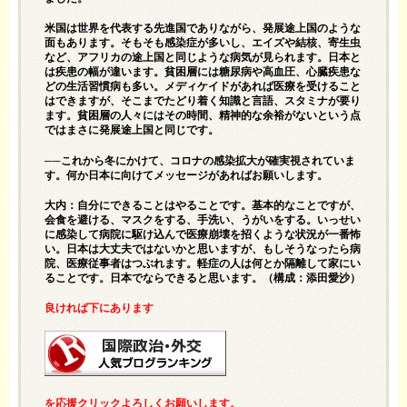
米国は世界を代表する先進国でありながら、発展途上国のような
面もあります。そもそも感染症が多いし、エイズや結核、寄生虫
など、アフリカの途上国と同じような病気が見られます。日本と
は疾患の幅が違います。貧困層には糖尿病や高血圧、心臓疾患な
どの生活習慣病も多い。メディケイドがあれば医療を受けること
はできますが、そこまでたどり着く知識と言語、スタミナが要り
ます。貧困層の人々にはその時間、精神的な余裕がないという点
ではまさに発展途上国と同じです。
──これから冬にかけて、コロナの感染拡大が確実視されていま
す。何か日本に向けてメッセージがあればお願いします。
大内：自分にできることはやることです。基本的なことですが、
会食を避ける、マスクをする、手洗い、うがいをする。いっせい
に感染して病院に駆け込んで医療崩壊を招くような状況が一番怖
い。日本は大丈夫ではないかと思いますが、もしそうなったら病
院、医療従事者はつぶれます。軽症の人は何とか隔離して家にい
ることです。日本でならできると思います。（構成：添田愛沙）
良ければ下にあります
を応援クリックよろしくお願いします。