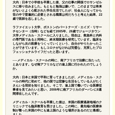
大内：日本で小学校を卒業した後、父の仕事の関係でロサンゼル
スに移り住みました。もともと勉強は嫌いで、このままでは将来
がないとよく心配された学生生活でしたが、社会人になってから
世の中で普遍的に必要とされる職業は何だろうと考えた結果、22
歳で医師を志しました。
ラファイエット大学、ボストンのパートナーズ・エイズ・リサー
チセンター（当時）などを経て2005年、26歳でジョージタウン
大学メディカル・スクールに入りました。現在は、救急科と内科
の専門医であると同時に、終末期医療を研究しています。臨床を
しながら次の医療をつくっていくという、自分がやりたかったこ
とができています。もしコロナがなければ完璧な、充実したプロ
フェッショナルライフだったと思います。
──メディカル・スクールの時に、南アフリカで治療に当たった
とあります。なぜ南アフリカなどの途上国に行かれたのでしょう
か。
大内：日本と米国で平和に育ってきましたが、メディカル・スク
ールの時代に初めて、他の国では悲惨な生活をしている人がたく
さんいる現状を知りました。そこで、途上国で働いている医療従
事者を見てみたいと思い、2006年に南アフリカのダーバンに6週
間滞在したんです。
メディカル・スクールを卒業した後は、米国の医療過疎地域のク
リニックでも臨床教育を受けました。この時に、最先端の医療体
制が整った米国の中にも途上国のような場所があるのだと痛感し
ました。