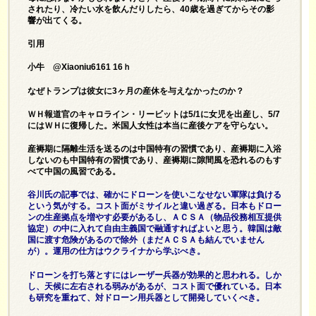
されたり、冷たい水を飲んだりしたら、40歳を過ぎてからその影
響が出てくる。
引用
小牛 @Xiaoniu6161 16ｈ
なぜトランプは彼女に3ヶ月の産休を与えなかったのか？
ＷＨ報道官のキャロライン・リービットは5/1に女児を出産し、5/7
にはＷＨに復帰した。米国人女性は本当に産後ケアを守らない。
産褥期に隔離生活を送るのは中国特有の習慣であり、産褥期に入浴
しないのも中国特有の習慣であり、産褥期に隙間風を恐れるのもす
べて中国の風習である。
谷川氏の記事では、確かにドローンを使いこなせない軍隊は負ける
という気がする。コスト面がミサイルと違い過ぎる。日本もドロー
ンの生産拠点を増やす必要があるし、ＡＣＳＡ（物品役務相互提供
協定）の中に入れて自由主義国で融通すればよいと思う。韓国は敵
国に渡す危険があるので除外（まだＡＣＳＡも結んでいません
が）。運用の仕方はウクライナから学ぶべき。
ドローンを打ち落とすにはレーザー兵器が効果的と思われる。しか
し、天候に左右される弱みがあるが、コスト面で優れている。日本
も研究を重ねて、対ドローン用兵器として開発していくべき。