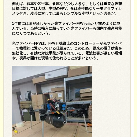
例えば、戦車や装甲車、倉庫など少し大きな、もしくは重要な攻撃
目標に対しては大型、中型のFPV。夜は高性能なサーモグラフィカ
メラ付き。歩兵に対しては最もシンプルな小型といった具合だ。
1年前にはまだ珍しかった光ファイバーFPVも当たり前のように並
んでいる。当時は輸入に頼っていた光ファイバーも国内で生産可能
になりつつあるという。
光ファイバーFPVは、FPVと操縦士のコントローラーが光ファイバ
ーで物理的に繋がっている仕組みだ。このため、従来の電子妨害を
無効化し、有効な対抗手段が限られている。電波妨害が激しい現場
や、視界が開けた現場で使われることが多いという。