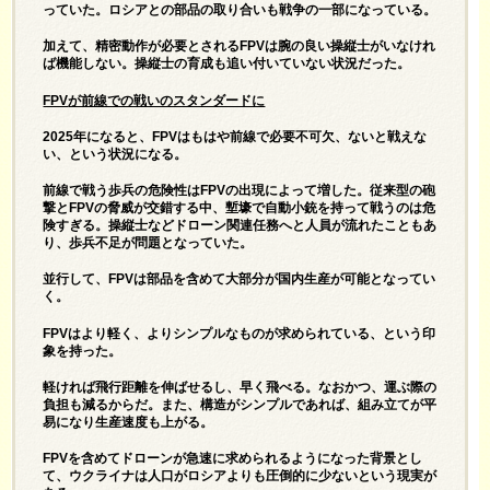
っていた。ロシアとの部品の取り合いも戦争の一部になっている。
加えて、精密動作が必要とされるFPVは腕の良い操縦士がいなけれ
ば機能しない。操縦士の育成も追い付いていない状況だった。
FPV
が前線での戦いのスタンダードに
2025年になると、FPVはもはや前線で必要不可欠、ないと戦えな
い、という状況になる。
前線で戦う歩兵の危険性はFPVの出現によって増した。従来型の砲
撃とFPVの脅威が交錯する中、塹壕で自動小銃を持って戦うのは危
険すぎる。操縦士などドローン関連任務へと人員が流れたこともあ
り、歩兵不足が問題となっていた。
並行して、FPVは部品を含めて大部分が国内生産が可能となってい
く。
FPVはより軽く、よりシンプルなものが求められている、という印
象を持った。
軽ければ飛行距離を伸ばせるし、早く飛べる。なおかつ、運ぶ際の
負担も減るからだ。また、構造がシンプルであれば、組み立てが平
易になり生産速度も上がる。
FPVを含めてドローンが急速に求められるようになった背景とし
て、ウクライナは人口がロシアよりも圧倒的に少ないという現実が