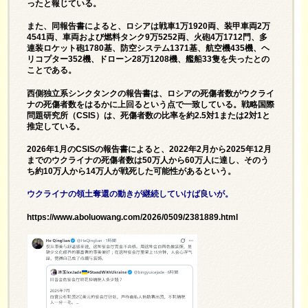
ったと報じている。
また、同報告書によると、ロシアは戦車1万1920両、装甲車両2万
4541両、車両および燃料タンク9万5252両、火砲4万1712門、多
連装ロケット砲1780基、防空システム1371基、航空機435機、ヘ
リコプター352機、ドローン28万1208機、艦船33隻を失ったとの
ことである。
西側独立系シンクタンクの報告書は、ロシアの死傷者数がウクライ
ナの死傷者数をはるかに上回るという点で一致している。戦略国際
問題研究所（CSIS）は、死傷者数の比率を約2.5対1または2対1と
推定している。
2026年1月のCSISの報告書によると、2022年2月から2025年12月
までのウクライナの死傷者数は50万人から60万人に達し、そのう
ち約10万人から14万人が戦死した可能性があるという。
ウクライナの領土奪還の動きが継続していけば良いが。
https://www.aboluowang.com/2026/0509/2381889.html