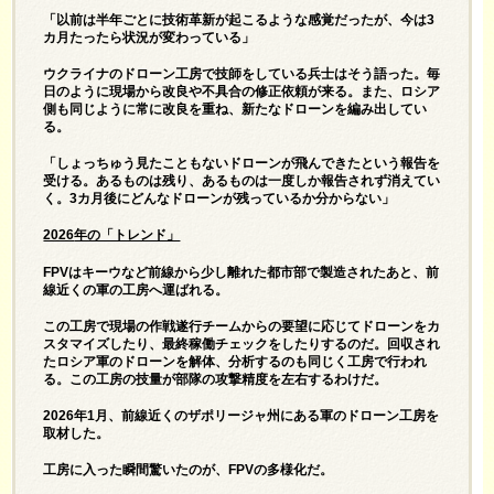
「以前は半年ごとに技術革新が起こるような感覚だったが、今は3
カ月たったら状況が変わっている」
ウクライナのドローン工房で技師をしている兵士はそう語った。毎
日のように現場から改良や不具合の修正依頼が来る。また、ロシア
側も同じように常に改良を重ね、新たなドローンを編み出してい
る。
「しょっちゅう見たこともないドローンが飛んできたという報告を
受ける。あるものは残り、あるものは一度しか報告されず消えてい
く。3カ月後にどんなドローンが残っているか分からない」
2026
年の「トレンド」
FPVはキーウなど前線から少し離れた都市部で製造されたあと、前
線近くの軍の工房へ運ばれる。
この工房で現場の作戦遂行チームからの要望に応じてドローンをカ
スタマイズしたり、最終稼働チェックをしたりするのだ。回収され
たロシア軍のドローンを解体、分析するのも同じく工房で行われ
る。この工房の技量が部隊の攻撃精度を左右するわけだ。
2026年1月、前線近くのザポリージャ州にある軍のドローン工房を
取材した。
工房に入った瞬間驚いたのが、FPVの多様化だ。