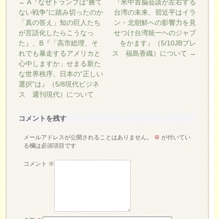
←
A『なぜトランプは“勝て
『米中首脳会談が左右する
ない戦争”に踏み切ったのか
台湾の未来、習近平はイラ
「真の答え」知の巨人たち
ン・北朝鮮への影響力を見
が言語化したらこうなっ
せつけ台湾統一ヘのジャブ
た』、B『「高市総理、そ
をかます』（5/10JBプレ
れでも暴走するアメリカと
ス 福島香織）について
→
心中しますか」せまる新た
な世界秩序、日本の“正しい
選択”は』（5/8現代ビジネ
ス 週刊現代）について
コメントを残す
メールアドレスが公開されることはありません。
※
が付いてい
る欄は必須項目です
コメント
※