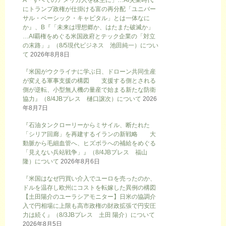
にトランプ政権が仕掛ける富の再分配「ユニバー
サル・ベーシック・キャピタル」とは一体なに
か』、B『「未来は理想郷か、はたまた破滅か」
…AI覇権をめぐる米国政府とテック企業の「対立
の末路」』（8/5現代ビジネス 池田純一）につい
て
2026年8月8日
『米国がウクライナに学ぶ日、ドローン共同生産
が変える軍事支援の構図 支援する側とされる
側が逆転、小型無人機の量産で始まる新たな防衛
協力』（8/4JBプレス 樋口譲次）について
2026
年8月7日
『石油タンクローリーからミサイル、断たれた
「シリア回廊」を再建するイランの新戦略 大
動脈から毛細血管へ、ヒズボラへの補給をめぐる
「見えない兵站戦争」』（8/4JBプレス 福山
隆）について
2026年8月6日
『米国はなぜ円買い介入でユーロを売ったのか、
ドルを温存し欧州にコストを転嫁した異例の構図
【土田陽介のユーラシアモニター】日米の協調介
入で円相場に上限も高市政権の財政拡張で円安圧
力は続く』（8/3JBプレス 土田 陽介）について
2026年8月5日