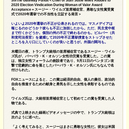
5/9The Gateway Pundit＜Chief of Staff Susie Wiles Alludes to
2020 Election Vindication During Woman of Valor Award
Acceptance＝スージー・ワイルズ首席補佐官、勇敢な女性賞受賞
式で2020年選挙での不当性を立証する発言＞
いよいよ2020年選挙の不正が公表されるのでは。マスメデイアは
報じるのかどうか？彼らも不正に加担したから。ただ、民主党中枢
まで行くかどうか。個別の州の不正で終わるのかも。ビルバー（共
和党司法長官）を逮捕して2020年不正選挙捜査をストップさせた
ところを入り口にしていくのが良いと思うが。外国の関与も。
木曜日の夜、トランプ大統領の首席補佐官であるスージー・ワイル
ズ氏が、バーバラ・K・オルソン女性功労賞を受賞した。この賞
は、独立女性フォーラムの創設者であり、9月11日のペンタゴン攻
撃で悲劇的に命を落としたバーバラ・K・オルソン氏にちなんで名
付けられた。
FOXニュースによると、
この賞は経済的自由、個人の責任、政治的
自由を推進するための献身と勇気を示した女性を表彰するものであ
る。
ワイルズ氏は、大統領首席補佐官として初めてこの賞を受賞した人
物である。
式典で上映された録画ビデオメッセージの中で、トランプ大統領は
次のように述べた。
「よく考えてみると、スージーはまさに勇敢な女性だ。彼女は米国