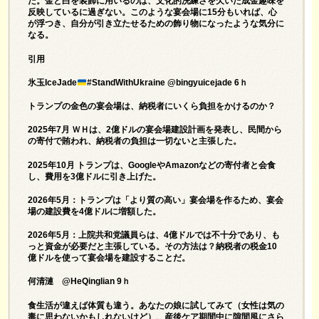
だ。金と白を装飾に用いるのは、文化的洗練さを欠いた成金趣味を
反映しているに過ぎない。このような宴会場に15分もいれば、心
が浮つき、自分が引き立たせるための飾り物になったような気分に
なる。
引用
氷玉IceJade
#StandWithUkraine @bingyuicejade 6ｈ
トランプの金色の宴会場は、納税者にいくら負担をかけるのか？
2025年7月 ＷＨは、2億ドルの宴会場建設計画を発表し、民間から
の寄付で賄われ、納税者の​​負担は一切ないと主張した。
2025年10月 トランプは、GoogleやAmazonなどの寄付者と会食
し、費用を3億ドルに引き上げた。
2026年5月：トランプは「より質の高い」宴会場を作るため、宴会
場の建設費を4億ドルに増額した。
2026年5月：上院共和党議員らは、4億ドルでは不十分であり、も
っと資金が必要だと主張している。その方法は？納税者の税金10
億ドルを使って宴会場を建設することだ。
何清漣 @HeQinglian 9ｈ
食生活が違えば体質も違う。あなたの娘に試してみて（女性は気の
毒に思わないかもしれないけど）、産後ケア期間中に隙間風にさら