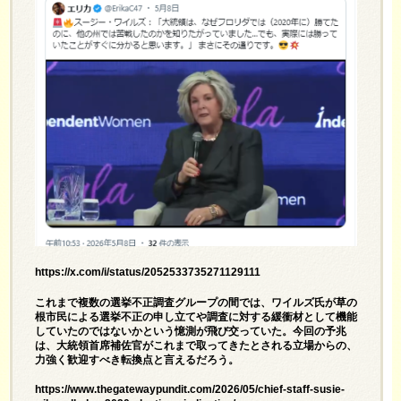
https://x.com/i/status/2052533735271129111
これまで複数の選挙不正調査グループの間では、ワイルズ氏が草の
根市民による選挙不正の申し立てや調査に対する緩衝材として機能
していたのではないかという憶測が飛び交っていた。今回の予兆
は、大統領首席補佐官がこれまで取ってきたとされる立場からの、
力強く歓迎すべき転換点と言えるだろう。
https://www.thegatewaypundit.com/2026/05/chief-staff-susie-