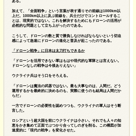
ある。
加えて、「全面戦争」という言葉が表す通りその前線は1000km以
上だ。1000km以上に及ぶ前線を、兵士だけでコントロールするこ
とは、現実的ではない。これを解決するためにもドローンの活用が
必然的な問題として立ち上がったのである。
こうして、ドローンの数と質で勝負しなければならないという切迫
感によって急速にドローンの進化と普及が起こったのである。
「ドローン戦争」に日本は太刀打ちできるか
「ドローンを活用できない軍はもはや現代的な軍隊とは言えない。
ドローンなしの戦争は今後ありえない」
ウクライナ兵はそう口をそろえる。
「ドローンは魔法の武器ではない。最も大事なのは、人間だ。どう
運用するかを最終的に決めるのも、実際に使うのも結局は人間だか
らだ」
一方でドローンの必要性を認めつつも、ウクライナの軍人はそう断
言した。
ロシアという超大国を前にウクライナは小さい。それでも人々の知
恵をかき集めて正面でぶつかり合ってしのぎを削る。この構図が加
速度的に「現代の戦争」を変化させた。