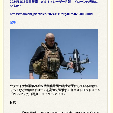
2024/11/15毎日新聞 ＷＳＪ＜レーザー兵器 ドローンの天敵に
なるか＞
https://mainichi.jp/articles/20241111/org/00m/020/003000d
記事
ウクライナ陸軍第24独立機械化旅団の兵士が手にしているのはシ
ャヘドなどの敵のドローンを高速で迎撃する低コストFPVドローン
「P1-Sun」だ（写真：ロイター/アフロ）
目次