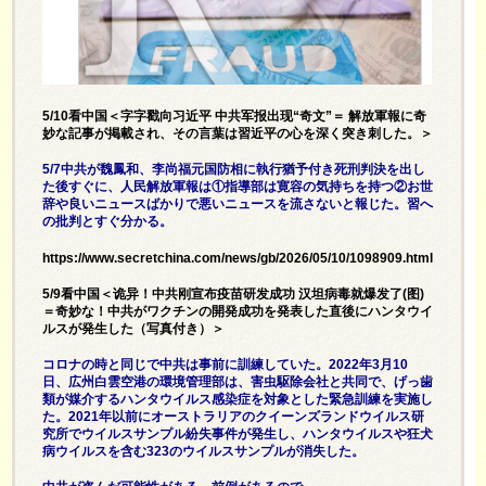
5/10看中国＜字字戳向习近平 中共军报出现“奇文”＝ 解放軍報に奇
妙な記事が掲載され、その言葉は習近平の心を深く突き刺した。＞
5/7中共が魏鳳和、李尚福元国防相に執行猶予付き死刑判決を出し
た後すぐに、人民解放軍報は①指導部は寛容の気持ちを持つ②お世
辞や良いニュースばかりで悪いニュースを流さないと報じた。習へ
の批判とすぐ分かる。
https://www.secretchina.com/news/gb/2026/05/10/1098909.html
5/9看中国＜诡异！中共刚宣布疫苗研发成功 汉坦病毒就爆发了(图)
＝奇妙な！中共がワクチンの開発成功を発表した直後にハンタウイ
ルスが発生した（写真付き）＞
コロナの時と同じで中共は事前に訓練していた。2022年3月10
日、広州白雲空港の環境管理部は、害虫駆除会社と共同で、げっ歯
類が媒介するハンタウイルス感染症を対象とした緊急訓練を実施し
た。2021年以前にオーストラリアのクイーンズランドウイルス研
究所でウイルスサンプル紛失事件が発生し、ハンタウイルスや狂犬
病ウイルスを含む323のウイルスサンプルが消失した。