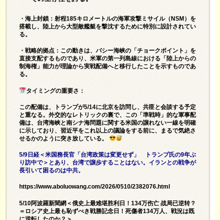
・海上封鎖：射程185キロメートルの海軍攻撃ミサイル（NSM）を
搭載し、陸上から大型敵艦艇を撃沈するために特別に設計されてい
る。
・戦略的拠点：この動きは、バシー海峡の「チョークポイント」を
直接支配するものであり、米軍の第一列島線における「陸上からの
制海権」能力が理論から実戦配備へと移行したことを示すものであ
る。
タイミングの重要さ：
この配備は、トランプが5/14に北京を訪問し、共匪と会談する予定
と重なる。外交的なレトリックの裏で、この「準戦時」的な軍事配
備は、台湾海峡と南シナ海問題に関する米国の譲れない一線を明確
に示しており、習近平をこれ以上の議論をする前に、まるで気絶さ
せるかのように突き放している。
5/9日経＜米国務長官「台湾政策は変更せず」 トランプ氏の9年ぶ
り訪中で＞とあり、台湾で譲歩することはない。イランとの戦争が
長引いて困るのは中共。
https://www.aboluowang.com/2026/0510/2382076.html
5/10阿波羅新聞網＜俄史上最难堪胜利日！134万伤亡 战局已逆转？
＝ロシア史上最も恥ずべき戦勝記念日！死傷者134万人、戦況は既
に逆転したのか？＞