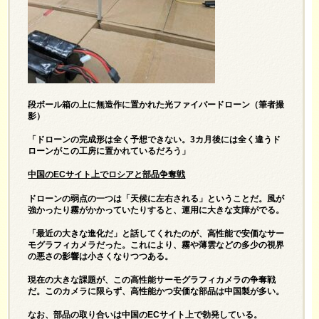
段ボール箱の上に無造作に置かれた光ファイバードローン（筆者撮
影）
「ドローンの完成形は全く予想できない。3カ月後には全く違うド
ローンがこの工房に置かれているだろう」
中国のECサイト上でロシアと部品争奪戦
ドローンの弱点の一つは「天候に左右される」ということだ。風が
強かったり霧がかかっていたりすると、運用に大きな支障がでる。
「最近の大きな進化だ」と話してくれたのが、高性能で安価なサー
モグラフィカメラだった。これにより、霧や薄雲などの多少の視界
の悪さの影響は小さくなりつつある。
現在の大きな課題が、この高性能サーモグラフィカメラの争奪戦
だ。このカメラに限らず、高性能かつ安価な部品は中国製が多い。
なお、部品の取り合いは中国のECサイト上で勃発している。