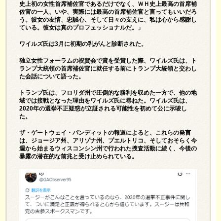
史上初の女性首席補佐官であるだけでなく、ＷＨ史上最高の首席補
佐官の一人、いや、実際には最高の首席補佐官と言ってもいいだろ
う。彼女の友情、忠誠心、そして日々の支えに、私は心から感謝し
ている。彼女は真のプロフェッショナルだ。」
ワイルズ氏は3月に初期の乳がんと診断された。
独立女性フォーラムの祝賀会で賞を受賞した際、ワイルズ氏は、ト
ランプ大統領の首席補佐官に就任する前にトランプ大統領と交わし
た会話について語った。
トランプ氏は、フロリダ州で圧倒的な勝利を収めた一方で、他の地
域では接戦となった理由をワイルズ氏に尋ねた。ワイルズ氏は、
2020年の選挙不正疑惑が立証される可能性を初めて公に示唆し
た。
ザ・ゲートウェイ・パンディットの報道
によると、これらの発言
は、ジョージア州、アリゾナ州、プエルトリコ、そしておそらく今
週から始まるウィスコンシン州で行われた捜査活動に続く、今後の
暴露の潜在的な前兆と受け止められている。