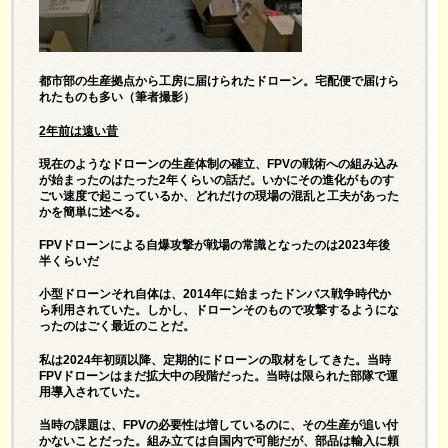
都市部の生産拠点から工房に届けられたドローン。宅配便で届けら
れたものも多い（筆者撮影）
2
年前は遠い昔
現在のようなドローンの生産体制の確立、FPVの戦術への組み込み
が始まったのはたった2年くらいの話だ。いかにその進化がものす
ごい速度で起こっているか、どれだけの現場の混乱と工夫があった
かを簡単に述べる。
FPVドローンによる自爆攻撃が戦場の常識となったのは2023年後
半くらいだ
小型ドローンそれ自体は、2014年に始まったドンバス戦争時代か
ら利用されていた。しかし、ドローンそのもので攻撃するようにな
ったのはごく最近のことだ。
私は2024年初頭以降、定期的にドローンの取材をしてきた。当時
FPVドローンはまだ拡大中の段階だった。当時は限られた部隊で運
用導入されていた。
当時の課題は、FPVの必要性は増しているのに、その生産が追い付
かないことだった。組み立ては自国内で可能だが、部品は輸入に頼