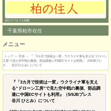
旅行やブログを掲載
千葉県柏市在住
メニュー
コ
ン
トップ
›
所感
›
『「3カ月で技術は一変」ウクライナ軍を支える“ドローン
工房”で見た空中戦の裏側、部品調達に中国ECサイトも利用』（5/9JBプレ
テ
ス 谷川 ひとみ）について
ン
ツ
へ
『「3カ月で技術は一変」ウクライナ軍を支え
ス
キ
る“ドローン工房”で見た空中戦の裏側、部品調
ッ
達に中国ECサイトも利用』（5/9JBプレス
プ
谷川 ひとみ）について