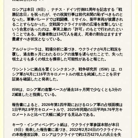
ロシアは本日（9日）、ナチス・ドイツ打倒81周年を記念する「戦
勝記念日」を祝ったが、その祝賀行事は前代未聞の恥ずべきものと
なった。軍事パレードでは戦闘機、ミサイル、装甲車両が披露され
ることすらなかった。交戦国ウクライナが赤の広場を攻撃しないと
いう合意があったのは、事実上敵の「許可」のもとで行われたとい
うことである。死傷者数は134万人を超え、死者の割合はますます
憂慮すべき状況となっている。
アルジャジーラは、戦場分析に基づき、ウクライナが4月に戦況を
覆し、過去数ヶ月にわたるロシアの進撃を遅らせたことで、失った
領土よりも多くの領土を獲得した可能性があると報じた。
ワシントンに拠点を置くシンクタンク、戦争研究所（ISW）は、ロ
シア軍が4月に116平方キロメートルの領土を純減したことを示す
証拠を確認したと発表した。
ISWは、ロシア軍の進撃ペースが過去18ヶ月間で少なくとも3分の
2減速したと指摘している。
報告書によると、2026年第1四半期におけるロシア軍の占領面積は
1日平均2.9平方キロメートルで、2025年同期の1日平均9.76平方キ
ロメートルと比べて大幅に減少する見込みである。
キーウ・インディペンデント紙は、ウクライナ軍参謀本部が本日
（9日）発表した報告書に基づき、2022年2月24日のウクライナへ
の本格侵攻以降、ロシアはウクライナで約13万4270人の兵士を失