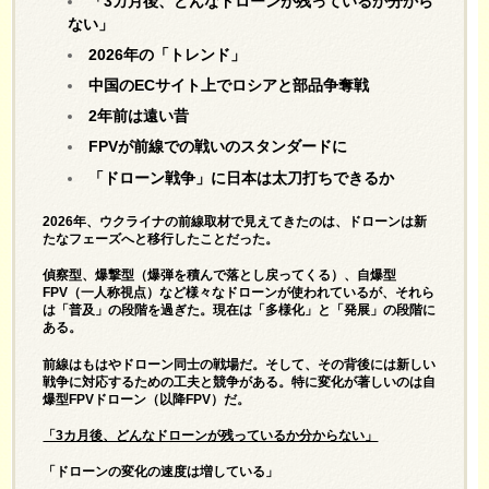
「3カ月後、どんなドローンが残っているか分から
ない」
2026年の「トレンド」
中国のECサイト上でロシアと部品争奪戦
2年前は遠い昔
FPVが前線での戦いのスタンダードに
「ドローン戦争」に日本は太刀打ちできるか
2026年、ウクライナの前線取材で見えてきたのは、ドローンは新
たなフェーズへと移行したことだった。
偵察型、爆撃型（爆弾を積んで落とし戻ってくる）、自爆型
FPV（一人称視点）など様々なドローンが使われているが、それら
は「普及」の段階を過ぎた。現在は「多様化」と「発展」の段階に
ある。
前線はもはやドローン同士の戦場だ。そして、その背後には新しい
戦争に対応するための工夫と競争がある。特に変化が著しいのは自
爆型FPVドローン（以降FPV）だ。
「3カ月後、どんなドローンが残っているか分からない」
「ドローンの変化の速度は増している」