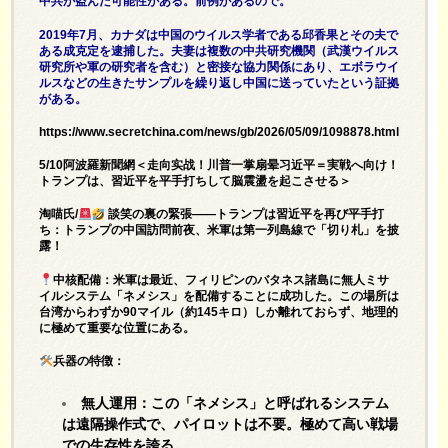
中共が盗んだ可能性がある。前例があるので。
2019年7月、カナダは中国のウイルス学者である邱香果とその夫で
ある成克定を逮捕した。夫妻は複数の中共研究機関（武漢ウイルス
研究所や軍の研究者を含む）と密接な協力関係にあり、エボラウイ
ルスなどの生きたサンプルを繰り返し中国に送っていたという証拠
がある。
https://www.secretchina.com/news/gb/2026/05/09/1098878.html
5/10阿波羅新聞網＜走向实战！川普一掌扇晕习近平＝実戦へ向け！
トランプは、習近平を平手打ちして脳震盪を起こさせる＞
淘喵氏/
談笑の裏の緊張――トランプは習近平を再び平手打
ち：トランプの中国訪問前夜、米軍は第一列島線で「切り札」を披
露！
中核配備：米軍は最近、フィリピンのバタネス諸島に無人ミサ
イルシステム「ネメシス」を配備することに成功した。この場所は
台湾からわずか90マイル（約145キロ）しか離れておらず、地理的
に極めて重要な位置にある。
兵器の特徴：
無人運用：この「ネメシス」と呼ばれるシステム
は遠隔操作式で、パイロットは不要。極めて高い戦場
での生存性を誇る。