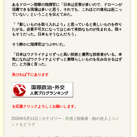
あるドローン部隊の指揮官に「日本は災害が多いので、ドローンが
活躍できる現場は多いと思う。それでも、これほどの進化は起こっ
ていない」ということを伝えてみた。
「『新しいものを取り入れよう』と思っていると美しいものを作り
たがる。必要不可欠になってはじめて有効なものが生まれる。我々
もそうだった。日本もそうなんだろう」
そう静かに指揮官はつぶやいた。
「日本はウクライナよりずっと高い技術と優秀な技術者がいる。本
気になればウクライナよりずっと素晴らしいものを生み出せるはず
だ」と力強く言った。
良ければ下にあります
を応援クリックよろしくお願いします。
2026年5月11日
|
カテゴリー :
所感
|
投稿者 : 柏の住人
|
コメ
ントをどうぞ