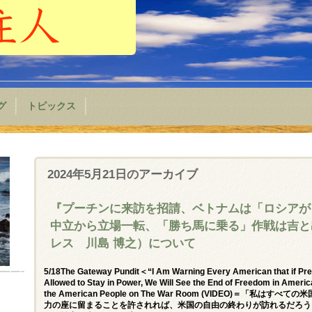
グ
トピックス
2024年5月21日
のアーカイブ
『プーチンに来訪を招請、ベトナムは「ロシア
中立から立場一転、「勝ち馬に乗る」作戦は吉と出
レス 川島 博之）について
5/18The Gateway Pundit＜“I Am Warning Every American that if Pre
Allowed to Stay in Power, We Will See the End of Freedom in Americ
the American People on The War Room (VIDEO)＝
力の座に留まることを許されれば、米国の自由の終わりが訪れるだろうと