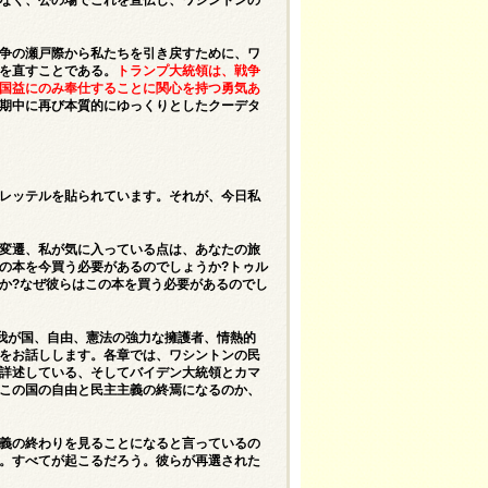
争の瀬戸際から私たちを引き戻すために、ワ
を直すことである。
トランプ大統領は、戦争
国益にのみ奉仕することに関心を持つ勇気あ
期中に再び本質的にゆっくりとしたクーデタ
レッテルを貼られています。それが、今日私
変遷、私が気に入っている点は、あなたの旅
の本を今買う必要があるのでしょうか?トゥル
か?なぜ彼らはこの本を買う必要があるのでし
、我が国、自由、憲法の強力な擁護者、情熱的
をお話しします。各章では、ワシントンの民
詳述している、そしてバイデン大統領とカマ
この国の自由と民主主義の終焉になるのか、
義の終わりを見ることになると言っているの
。すべてが起こるだろう。彼らが再選された