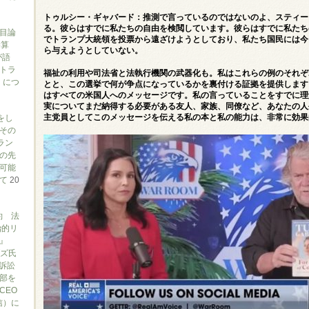
トゥルシー・ギャバード：推測で言っているのではないのよ、スティー
る。彼らはすでに私たちの自由を検閲しています。彼らはすでに私たち
目論
でトランプ大統領を投票から遠ざけようとしており、私たち国民には今
勝算
ら与えようとしていない。
が語
トラ
福祉の利用や司法省と法執行機関の武器化も。私はこれらの例のそれぞ
）につ
とと、この選挙で何が争点になっているかを裏付ける証拠を提供します
はすべての米国人へのメッセージです。私の言っていることをすでに理
実についてまだ納得する必要がある友人、家族、同僚など、あなたの人
をし
主党員としてこのメ​​ッセージを伝える私の本と私の能力は、非常に効
その
ラン
の先
可能
いて
20
約 法
治的リ
』
ブズ氏
訴訟
部を
CEO
信）に