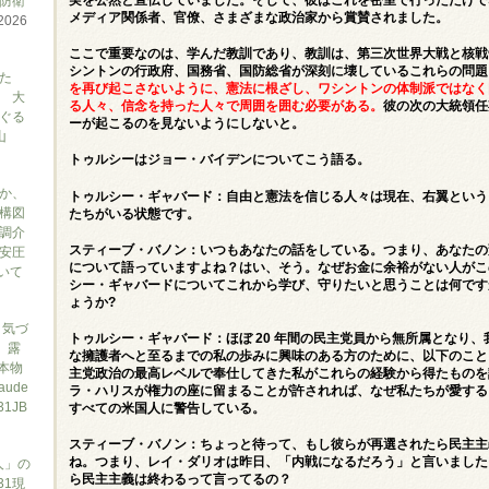
防衛
メディア関係者、官僚、さまざまな政治家から賞賛されました。
2026
ここで重要なのは、学んだ教訓であり、教訓は、第三次世界大戦と核戦
シントンの行政府、国務省、国防総省が深刻に壊しているこれらの問題
た
を再び起こさないように、憲法に根ざし、ワシントンの体制派ではなく
 大
る人々、信念を持った人々で周囲を囲む必要がある。
彼の次の大統領任
ぐる
ーが起こるのを見ないようにしないと。
山
トゥルシーはジョー・バイデンについてこう語る。
か、
トゥルシー・ギャバード：自由と憲法を信じる人々は現在、右翼という
構図
たちがいる状態です。
調介
スティーブ・バノン：いつもあなたの話をしている。つまり、あなたの
安圧
について語っていますよね？はい、そう。なぜお金に余裕がない人がこ
ついて
シー・ギャバードについてこれから学び、守りたいと思うことは何です
ょうか?
と気づ
トゥルシー・ギャバード：ほぼ 20 年間の民主党員から無所属となり
7、露
な擁護者へと至るまでの私の歩みに興味のある方のために、以下のこと
本物
主党政治の最高レベルで奉仕してきた私がこれらの経験から得たものを
ude
ラ・ハリスが権力の座に留まることが許されれば、なぜ私たちが愛する
1JB
すべての米国人に警告している。
スティーブ・バノン：ちょっと待って、もし彼らが再選されたら民主主
ね。つまり、レイ・ダリオは昨日、「内戦になるだろう」と言いました
人」の
ら民主主義は終わるって言ってるの？
31現