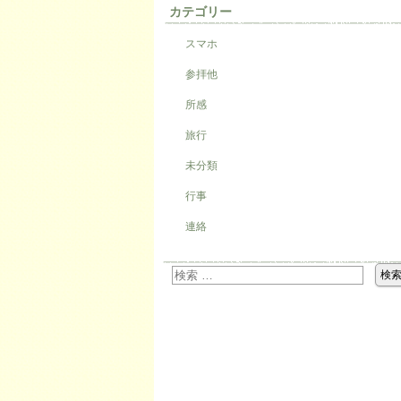
カテゴリー
スマホ
参拝他
所感
旅行
未分類
行事
連絡