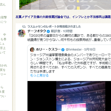
読ん
左翼メデイア主催の大統領選討論会では、インフレとか不法移民は議題
の迎撃
』につ
信 中
本も巻
ニュ
浮上
いて
に欺かれ
実を
ベリー
なら
３度
つい