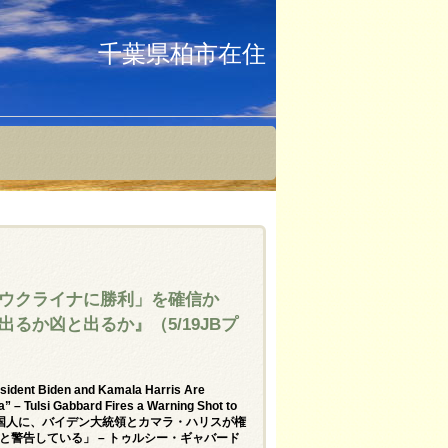
千葉県柏市在住
がウクライナに勝利」を確信か
るか凶と出るか』（5/19JBプ
sident Biden and Kamala Harris Are
a” – Tulsi Gabbard Fires a Warning Shot to
「私はすべての米国人に、バイデン大統領とカマラ・ハリスが権
警告している」 – トゥルシー・ギャバード