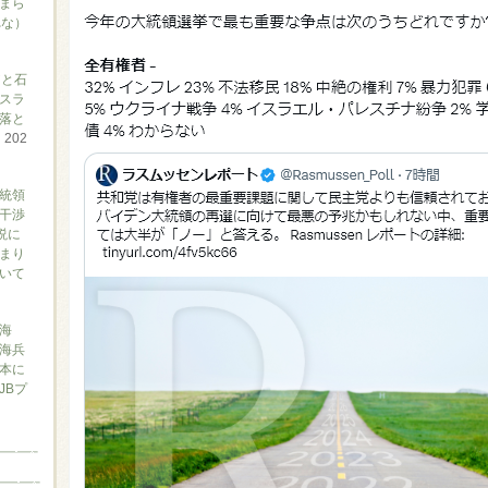
まら
れな）
アと石
スラ
落と
て
202
大統領
干渉
説に
まり
ついて
海
海兵
本に
JBプ