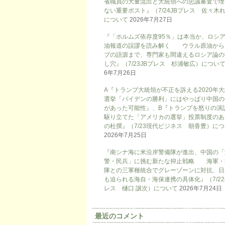
省職員の大量流出と大統領への忠誠審査で埋
ない重要ポスト』（7/24JBプレス 佐々木
について
2026年7月27日
『「ホルムズ依存度95％」は本当か、ロシ
油報道の誤謬を読み解く ウラル原油から
ブの語源まで、専門家も間違えるロシア論の
し穴』（7/23JBプレス 杉浦敏広）につい
6年7月26日
A『トランプ大統領が不正を訴える2020年
選挙「バイデンの勝利」にはやっぱり中国の
があった可能性』、B『トランプを怒りの演
駆り立てた「アメリカの選挙」投票制度のあ
の杜撰』（7/23現代ビジネス 朝香豊）に
2026年7月25日
『南シナ海に米沿岸警備隊が進出、中国の「
警・民兵」に挑む新たな抑止戦略 海軍・
隊との三軍種統合でグレーゾーンに対抗、日
も迫られる海自・海保連携の具体化』（7/22
レス 樋口 譲次）について
2026年7月24日
最近のコメント