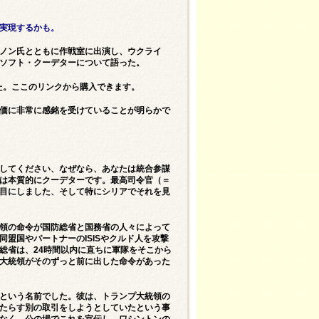
実現するかも。
ノン氏とともに作戦室に出演し、ウクライ
ソフト・クーデターについて語った。
した。
ここのリンク
から購入できます。
価に非常に感銘を受けていることが明らかで
してください、なぜなら、あなたは統合参謀
は本質的にクーデターです。最高司令官（＝
目にしました、そして特にシリアでそれを見
領の命令が国防総省と国務省の人々によって
盟国やパートナーのISISやクルド人を攻撃
総省は、24時間以内に直ちに軍隊をそこから
大統領がそのずっと前に出した命令があった
という名前でした。彼は、トランプ大統領の
たらす別の取引をしようとしていたという事
なく、公の場でこれを宣伝し、ワシントンの