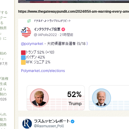
https://www.thegatewaypundit.com/2024/05/i-am-warning-every-amer
行する
クー
がる
独房
』
ん）に
始め
 』
6年7月
プ政権
生成
まら
制の
2026
られ
能力
国務