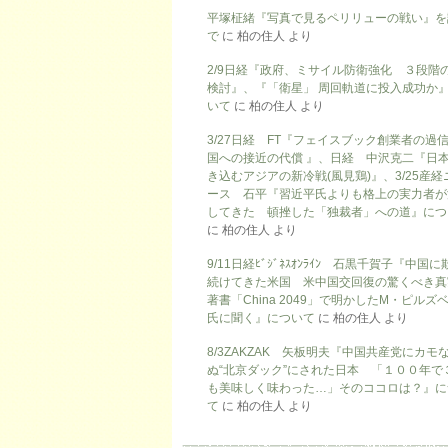
平塚柾緒『写真で見るペリリューの戦い』を
で
に
柏の住人
より
2/9日経『政府、ミサイル防衛強化 ３段階
検討』、『「衛星」 周回軌道に投入成功か
いて
に
柏の住人
より
3/27日経 FT『フェイスブック創業者の過
国への接近の代償 』、日経 中沢克二『日
き込むアジアの新冷戦(風見鶏)』、3/25産経
ース 石平『習近平氏よりも格上の実力者が
してきた 頓挫した「独裁者」への道』につ
に
柏の住人
より
9/11日経ﾋﾞｼﾞﾈｽｵﾝﾗｲﾝ 石黒千賀子『中国
続けてきた米国 米中国交回復の驚くべき真
著書「China 2049」で明かしたM・ピルズ
氏に聞く』について
に
柏の住人
より
8/3ZAKZAK 矢板明夫『中国共産党にカモ
ぬ“北京ダック”にされた日本 「１００年で
も美味しく味わった…」そのココロは？』に
て
に
柏の住人
より