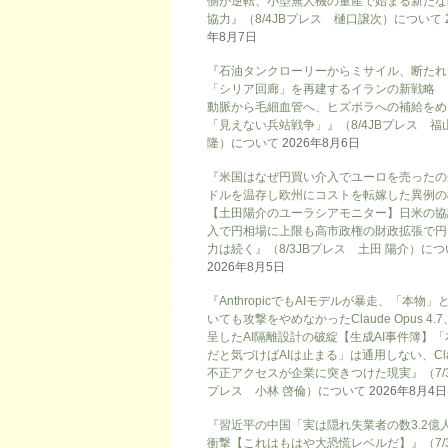
側が逆転、小型無人機の量産で始まる新たな
協力』（8/4JBプレス 樋口譲次）について
年8月7日
『石油タンクローリーからミサイル、断たれ
「シリア回廊」を再建するイランの新戦略
動脈から毛細血管へ、ヒズボラへの補給をめ
「見えない兵站戦争」』（8/4JBプレス 福
隆）について
2026年8月6日
『米国はなぜ円買い介入でユーロを売ったの
ドルを温存し欧州にコストを転嫁した異例の
【土田陽介のユーラシアモニター】日米の協
入で円相場に上限も高市政権の財政拡張で円
力は続く』（8/3JBプレス 土田 陽介）に
2026年8月5日
『AnthropicでもAIモデルが暴走、「本物」
いても攻撃をやめなかったClaude Opus 4.
呈したAI隔離設計の破綻【生成AI事件簿】「
だと気づけばAIは止まる」は通用しない、Cla
不正アクセスが企業に突きつけた現実』（7/3
プレス 小林 啓倫）について
2026年8月4日
『習近平の中国「実は隠れ失業者の数3.2億
衝撃【これはもはや大恐慌レベルだ】』（7/