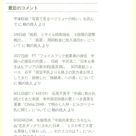
最近のコメント
平塚柾緒『写真で見るペリリューの戦い』を読ん
で
に
柏の住人
より
2/9日経『政府、ミサイル防衛強化 ３段階の迎撃
検討』、『「衛星」 周回軌道に投入成功か』につ
いて
に
柏の住人
より
3/27日経 FT『フェイスブック創業者の過信 中
国への接近の代償 』、日経 中沢克二『日本も巻
き込むアジアの新冷戦(風見鶏)』、3/25産経ニュ
ース 石平『習近平氏よりも格上の実力者が浮上
してきた 頓挫した「独裁者」への道』について
に
柏の住人
より
9/11日経ﾋﾞｼﾞﾈｽｵﾝﾗｲﾝ 石黒千賀子『中国に欺かれ
続けてきた米国 米中国交回復の驚くべき真実を
著書「China 2049」で明かしたM・ピルズベリー
氏に聞く』について
に
柏の住人
より
8/3ZAKZAK 矢板明夫『中国共産党にカモなら
ぬ“北京ダック”にされた日本 「１００年で３度
も美味しく味わった…」そのココロは？』につい