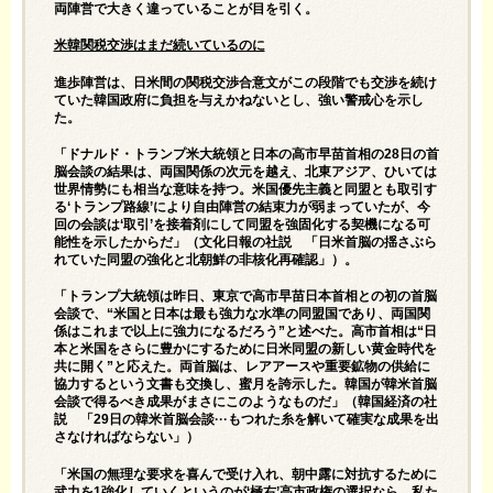
両陣営で大きく違っていることが目を引く。
米韓関税交渉はまだ続いているのに
進歩陣営は、日米間の関税交渉合意文がこの段階でも交渉を続け
ていた韓国政府に負担を与えかねないとし、強い警戒心を示し
た。
「ドナルド・トランプ米大統領と日本の高市早苗首相の28日の首
脳会談の結果は、両国関係の次元を越え、北東アジア、ひいては
世界情勢にも相当な意味を持つ。米国優先主義と同盟とも取引す
る‘トランプ路線’により自由陣営の結束力が弱まっていたが、今
回の会談は‘取引’を接着剤にして同盟を強固化する契機になる可
能性を示したからだ」（文化日報の社説 「日米首脳の揺さぶら
れていた同盟の強化と北朝鮮の非核化再確認」）。
「トランプ大統領は昨日、東京で高市早苗日本首相との初の首脳
会談で、“米国と日本は最も強力な水準の同盟国であり、両国関
係はこれまで以上に強力になるだろう”と述べた。高市首相は“日
本と米国をさらに豊かにするために日米同盟の新しい黄金時代を
共に開く”と応えた。両首脳は、レアアースや重要鉱物の供給に
協力するという文書も交換し、蜜月を誇示した。韓国が韓米首脳
会談で得るべき成果がまさにこのようなものだ」（韓国経済の社
説 「29日の韓米首脳会談···もつれた糸を解いて確実な成果を出
さなければならない」）
「米国の無理な要求を喜んで受け入れ、朝中露に対抗するために
武力を1強化していくというのが‘極右’高市政権の選択なら、私た