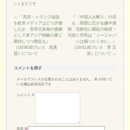
ントをどうぞ
←
『高市・トランプ会談
『「中国人お断り」の店
を欧米メディアはどう評価
も…韓国に広がる嫌中感
したか 安倍元首相の後継
情、沈静化に躍起の政府・
として米アジア戦略の要と
与党に市民は「ノージャパ
期待しつつ懸念も』
ンは煽ったくせに」』
（10/30JBプレス 高濱
（10/31JBプレス 李 正
賛）について
宣）について
→
コメントを残す
メールアドレスが公開されることはありません。
※
が付いて
いる欄は必須項目です
コメント
※
名前
※