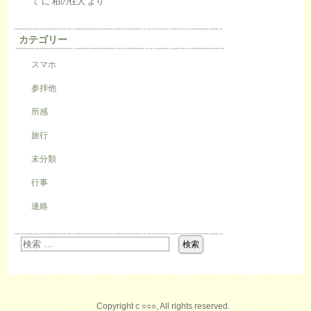
て
に
柏の住人
より
カテゴリー
スマホ
参拝他
所感
旅行
未分類
行事
連絡
Copyright c ○○○, All rights reserved.