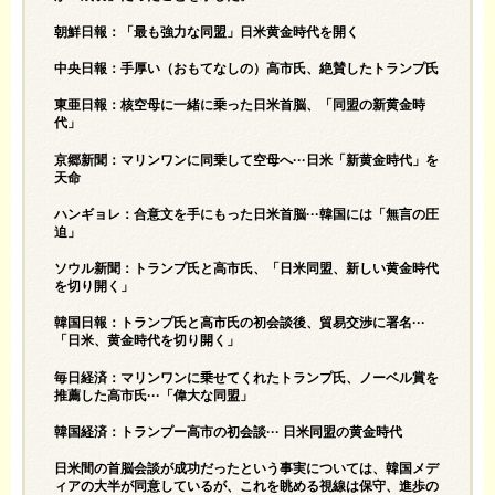
朝鮮日報：「最も強力な同盟」日米黄金時代を開く
中央日報：手厚い（おもてなしの）高市氏、絶賛したトランプ氏
東亜日報：核空母に一緒に乗った日米首脳、「同盟の新黄金時
代」
京郷新聞：マリンワンに同乗して空母へ···日米「新黄金時代」を
天命
ハンギョレ：合意文を手にもった日米首脳···韓国には「無言の圧
迫」
ソウル新聞：トランプ氏と高市氏、「日米同盟、新しい黄金時代
を切り開く」
韓国日報：トランプ氏と高市氏の初会談後、貿易交渉に署名···
「日米、黄金時代を切り開く」
毎日経済：マリンワンに乗せてくれたトランプ氏、ノーベル賞を
推薦した高市氏···「偉大な同盟」
韓国経済：トランプー高市の初会談··· 日米同盟の黄金時代
日米間の首脳会談が成功だったという事実については、韓国メデ
ィアの大半が同意しているが、これを眺める視線は保守、進歩の