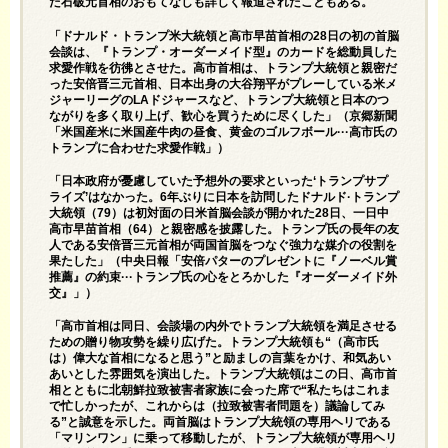
た石破元首相のおもてなしも詳しく報道されたこともある。
「ドナルド・トランプ米大統領と高市早苗首相の28日の初の首脳
会談は、『トランプ・オーダーメイド型』のカードを総動員した
求愛作戦を彷彿とさせた。高市首相は、トランプ大統領と親密だ
った安倍晋三元首相、日本出身の大谷翔平がプレーしている米メ
ジャーリーグのLAドジャースなど、トランプ大統領と日本のつ
ながりを多く取り上げ、歓心を買うために尽くした」（京郷新聞
「米国産米に米国産牛肉の昼食、黄金のゴルフボール···高市氏の
トランプに合わせた求愛作戦」）
「日本政府が憂慮していた予想外の要求といった‘トランプサプ
ライズ’はなかった。6年ぶりに日本を訪問したドナルド·トランプ
大統領（79）は初対面の日米首脳会談が開かれた28日、一日中
高市早苗首相（64）と親密感を披露した。トランプ氏の長年の友
人である安倍晋三元首相が両国首脳をつなぐ強力な媒介の役割を
果たした」（中央日報「安倍パターのプレゼントに『ノーベル賞
推薦』の約束···トランプ氏の心をとろかした『オーダーメイド外
交』」）
「高市首相は同日、会談場の内外でトランプ大統領を満足させる
ための贈り物攻勢を繰り広げた。トランプ大統領も“（高市氏
は）偉大な首相になると思う”と励ましの言葉をかけ、和気あい
あいとした雰囲気を演出した。トランプ大統領はこの日、高市首
相とともに北朝鮮拉致被害者家族に会った席で“私たちはこれま
で忙しかったが、これからは（拉致被害者問題を）議論してみ
る”と誠意を示した。両首脳はトランプ大統領の専用ヘリである
「マリンワン」に乗って移動したが、トランプ大統領が専用ヘリ