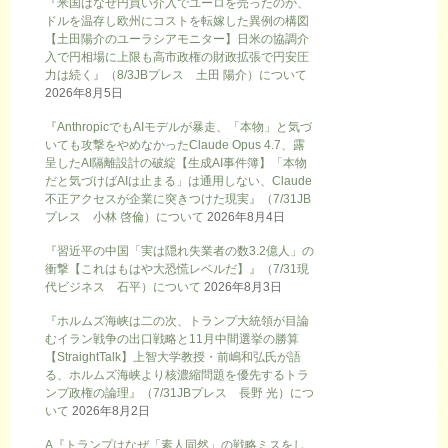
『米国はなぜ円買い介入でユーロを売ったのか、
ドルを温存し欧州にコストを転嫁した異例の構図
【土田陽介のユーラシアモニター】日米の協調介
入で円相場に上限も高市政権の財政拡張で円安圧
力は続く』（8/3JBプレス 土田 陽介）について
2026年8月5日
『AnthropicでもAIモデルが暴走、「本物」と気づ
いても攻撃をやめなかったClaude Opus 4.7、露
呈したAI隔離設計の破綻【生成AI事件簿】「本物
だと気づけばAIは止まる」は通用しない、Claude
不正アクセスが企業に突きつけた現実』（7/31JB
プレス 小林 啓倫）について
2026年8月4日
『習近平の中国「実は隠れ失業者の数3.2億人」の
衝撃【これはもはや大恐慌レベルだ】』（7/31現
代ビジネス 石平）について
2026年8月3日
『ホルムズ海峡は二の次、トランプ大統領が目論
むイラン戦争の出口戦略と11月中間選挙の勝算
【StraightTalk】上智大学教授・前嶋和弘氏が語
る、ホルムズ海峡より核濃縮問題を優先するトラ
ンプ政権の論理』（7/31JBプレス 長野 光）につ
いて
2026年8月2日
A『トランプはなぜ「素人同然」の戦略ミスをし