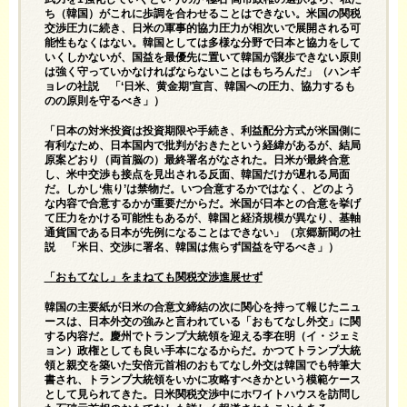
ち（韓国）がこれに歩調を合わせることはできない。米国の関税
交渉圧力に続き、日米の軍事的協力圧力が相次いで展開される可
能性もなくはない。韓国としては多様な分野で日本と協力をして
いくしかないが、国益を最優先に置いて韓国が譲歩できない原則
は強く守っていかなければならないことはもちろんだ」（ハンギ
ョレの社説 「‘日米、黄金期’宣言、韓国への圧力、協力するも
のの原則を守るべき」）
「日本の対米投資は投資期限や手続き、利益配分方式が米国側に
有利なため、日本国内で批判がおきたという経緯があるが、結局
原案どおり（両首脳の）最終署名がなされた。日米が最終合意
し、米中交渉も接点を見出される反面、韓国だけが遅れる局面
だ。しかし‘焦り’は禁物だ。いつ合意するかではなく、どのよう
な内容で合意するかが重要だからだ。米国が日本との合意を挙げ
て圧力をかける可能性もあるが、韓国と経済規模が異なり、基軸
通貨国である日本が先例になることはできない」（京郷新聞の社
説 「米日、交渉に署名、韓国は焦らず国益を守るべき」）
「おもてなし」をまねても関税交渉進展せず
韓国の主要紙が日米の合意文締結の次に関心を持って報じたニュ
ースは、日本外交の強みと言われている「おもてなし外交」に関
する内容だ。慶州でトランプ大統領を迎える李在明（イ・ジェミ
ョン）政権としても良い手本になるからだ。かつてトランプ大統
領と親交を築いた安倍元首相のおもてなし外交は韓国でも特筆大
書され、トランプ大統領をいかに攻略すべきかという模範ケース
として見られてきた。日米関税交渉中にホワイトハウスを訪問し