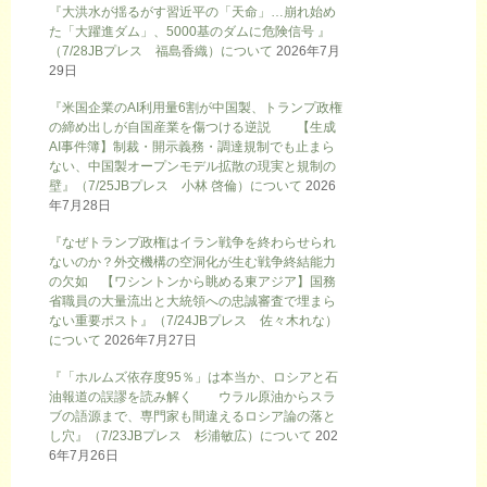
『大洪水が揺るがす習近平の「天命」…崩れ始め
た「大躍進ダム」、5000基のダムに危険信号 』
（7/28JBプレス 福島香織）について
2026年7月
29日
『米国企業のAI利用量6割が中国製、トランプ政権
の締め出しが自国産業を傷つける逆説 【生成
AI事件簿】制裁・開示義務・調達規制でも止まら
ない、中国製オープンモデル拡散の現実と規制の
壁』（7/25JBプレス 小林 啓倫）について
2026
年7月28日
『なぜトランプ政権はイラン戦争を終わらせられ
ないのか？外交機構の空洞化が生む戦争終結能力
の欠如 【ワシントンから眺める東アジア】国務
省職員の大量流出と大統領への忠誠審査で埋まら
ない重要ポスト』（7/24JBプレス 佐々木れな）
について
2026年7月27日
『「ホルムズ依存度95％」は本当か、ロシアと石
油報道の誤謬を読み解く ウラル原油からスラ
ブの語源まで、専門家も間違えるロシア論の落と
し穴』（7/23JBプレス 杉浦敏広）について
202
6年7月26日