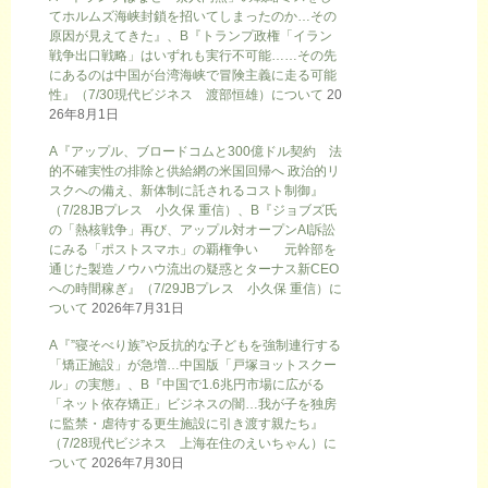
てホルムズ海峡封鎖を招いてしまったのか…その
原因が見えてきた』、B『トランプ政権「イラン
戦争出口戦略」はいずれも実行不可能……その先
にあるのは中国が台湾海峡で冒険主義に走る可能
性』（7/30現代ビジネス 渡部恒雄）について
20
26年8月1日
A『アップル、ブロードコムと300億ドル契約 法
的不確実性の排除と供給網の米国回帰へ 政治的リ
スクへの備え、新体制に託されるコスト制御』
（7/28JBプレス 小久保 重信）、B『ジョブズ氏
の「熱核戦争」再び、アップル対オープンAI訴訟
にみる「ポストスマホ」の覇権争い 元幹部を
通じた製造ノウハウ流出の疑惑とターナス新CEO
への時間稼ぎ』（7/29JBプレス 小久保 重信）に
ついて
2026年7月31日
A『”寝そべり族”や反抗的な子どもを強制連行する
「矯正施設」が急増…中国版「戸塚ヨットスクー
ル」の実態』、B『中国で1.6兆円市場に広がる
「ネット依存矯正」ビジネスの闇…我が子を独房
に監禁・虐待する更生施設に引き渡す親たち』
（7/28現代ビジネス 上海在住のえいちゃん）に
ついて
2026年7月30日