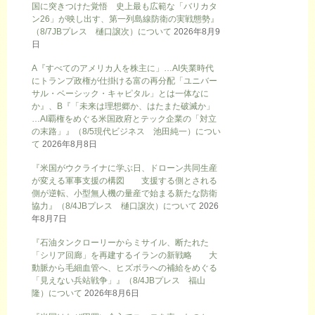
国に突きつけた覚悟 史上最も広範な「バリカタ
ン26」が映し出す、第一列島線防衛の実戦態勢』
（8/7JBプレス 樋口譲次）について
2026年8月9
日
A『すべてのアメリカ人を株主に」…AI失業時代
にトランプ政権が仕掛ける富の再分配「ユニバー
サル・ベーシック・キャピタル」とは一体なに
か』、B『「未来は理想郷か、はたまた破滅か」
…AI覇権をめぐる米国政府とテック企業の「対立
の末路」』（8/5現代ビジネス 池田純一）につい
て
2026年8月8日
『米国がウクライナに学ぶ日、ドローン共同生産
が変える軍事支援の構図 支援する側とされる
側が逆転、小型無人機の量産で始まる新たな防衛
協力』（8/4JBプレス 樋口譲次）について
2026
年8月7日
『石油タンクローリーからミサイル、断たれた
「シリア回廊」を再建するイランの新戦略 大
動脈から毛細血管へ、ヒズボラへの補給をめぐる
「見えない兵站戦争」』（8/4JBプレス 福山
隆）について
2026年8月6日