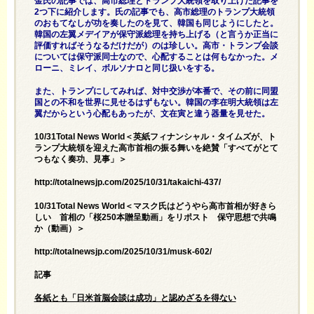
金氏の記事では、高市総理とトランプ大統領を取り上げた記事を
2つ下に紹介します。氏の記事でも、高市総理のトランプ大統領
のおもてなしが功を奏したのを見て、韓国も同じようにしたと。
韓国の左翼メデイアが保守派総理を持ち上げる（と言うか正当に
評価すればそうなるだけだが）のは珍しい。高市・トランプ会談
については保守派同士なので、心配することは何もなかった。メ
ローニ、ミレイ、ボルソナロと同じ扱いをする。
また、トランプにしてみれば、対中交渉が本番で、その前に同盟
国との不和を世界に見せるはずもない。韓国の李在明大統領は左
翼だからという心配もあったが、文在寅と違う器量を見せた。
10/31Total News World＜英紙フィナンシャル・タイムズが、ト
ランプ大統領を迎えた高市首相の振る舞いを絶賛「すべてがとて
つもなく奏功、見事」＞
http://totalnewsjp.com/2025/10/31/takaichi-437/
10/31Total News World＜マスク氏はどうやら高市首相が好きら
しい 首相の「桜250本贈呈動画」をリポスト 保守思想で共鳴
か（動画）＞
http://totalnewsjp.com/2025/10/31/musk-602/
記事
各紙とも「日米首脳会談は成功」と認めざるを得ない