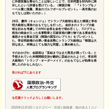
に外国首脳を乗せたことは珍しいことで、日米同盟を対内外に誇
示したという評価を受けている」（韓国日報 「『トランプをノ
ーベル賞に推薦、黄金のゴルフボールプレゼント』···高市風のお
もてなしは効いたのか」）
29日、慶州（キョンジュ）でトランプ大統領を迎えた韓国と李在
明大統領も渾身のおもてなしを行った。 金好きのトランプ大統
領を好みを考慮してAPEC会長を金色で埋め尽くし、717グラム
相当の純金が入った名誉勲章と石破首相の贈り物である黄金兜を
連想させる黄金王冠（韓国の国宝のレプリカ）をプレゼントし
た。李在明政権の分厚い黄金攻勢にトランプ大統領は「韓国は大
切な友人、米韓はとても強力な同盟」と褒め称えた。
そのおかげか、会談前は「妥結まではまだ異見が残っている」と
予想されていた米韓関税交渉が劇的に妥結されたようだ。李在明
大統領の「トランプ・オーダーメイド」のおもてなしが効果を発
揮したのかもしれない。
良ければ下にあります
を応援クリックよろしくお願いします。
2025年11月3日
|
カテゴリー :
所感
|
投稿者 : 柏の住人
|
コメ