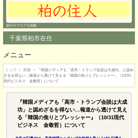
旅行やブログを掲載
千葉県柏市在住
メニュー
コ
ン
トップ
›
所感
›
『韓国メディアも「高市・トランプ会談は大成功」と認め
ざるを得ない…報道から透けて見える「韓国の焦りとプレッシャー』（10/31
テ
現代ビジネス 金敬哲）について
ン
ツ
へ
『韓国メディアも「高市・トランプ会談は大成
ス
キ
功」と認めざるを得ない…報道から透けて見え
ッ
る「韓国の焦りとプレッシャー』（10/31現代
プ
ビジネス 金敬哲）について