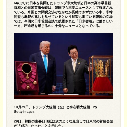
6年ぶりに日本を訪問したトランプ米大統領と日本の高市早苗新
首相との日米首脳会談は、韓国でも主要ニュースとして報道され
ている。米国との関税交渉がなかなか妥結できずにいる中、米韓
同盟も亀裂の兆しを見せているという展望も出ている韓国の立場
では、今回の日米首脳会談で披露された「日米密着」は羨ましい
一方、圧迫感を感じるのに十分なニュースとなっている。
10月29日、トランプ大統領（左）と李在明大統領 by
Gettyimages
29日、韓国の主要日刊紙は次のような見出しで日米間の首脳会談
が「成功」だったことを示した。