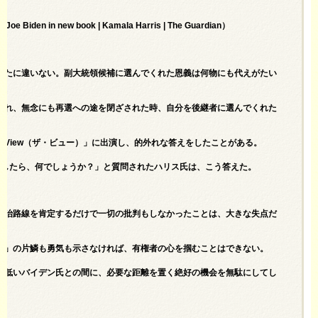
of Joe Biden in new book | Kamala Harris | The Guardian
）
ったに違いない。副大統領候補に選んでくれた恩義は何物にも代えがたい
られ、無念にも再選への途を閉ざされた時、自分を後継者に選んでくれた
 View（ザ・ビュー）」に出演し、的外れな答えをしたことがある。
としたら、何でしょうか？」と質問されたハリス氏は、こう答えた。
政治路線を肯定するだけで一切の批判もしなかったことは、大きな失点だ
立」の片鱗も勇気も示さなければ、有権者の心を掴むことはできない。
の低いバイデン氏との間に、必要な距離を置く絶好の機会を無駄にしてし