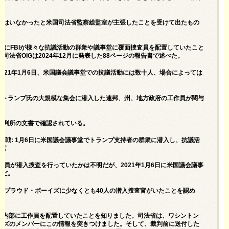
員はいなかったと
米国司法省監察総監室が主張したことを受けて出たもの
日にFBIが様々な抗議活動の群衆や議事堂に覆面捜査員を配置していたこと
法省OIGは2024年12月に発表した88ページの報告書で述べた。
021年1月6日、米国議会議事堂での抗議活動には数十人、場合によっては
6日にトランプ氏の大規模な集会に潜入した連邦、州、地方政府の工作員が関与
裁判所の文書で確認されている。
作戦: 1月6日に米国議会議事堂でトランプ支持者の群衆に潜入し、抗議活
査官
作員が潜入捜査を行っていたかは不明だが、2021年1月6日に米国議会議事
うだ。
にプラウド・ボーイズに少なくとも40人の潜入捜査官がいたことを認め
ズ内部に工作員を配置していた
ことを知りました。司法省は、ワシントン
パーズのメンバーにこの情報を突きつけました。そして、裁判前に送付した