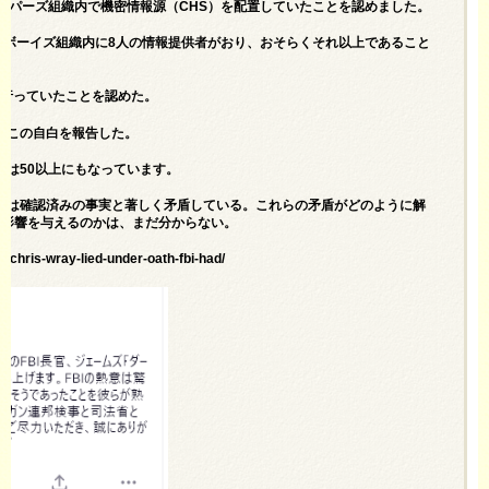
ーパーズ組織内で機密情報源（CHS）を配置していたことを認めました。
ラウド・ボーイズ組織内に8人の情報提供者がおり、おそらくそれ以上であること
を行っていたことを認めた。
近この自白を報告した。
のは50以上にもなっています。
張は確認済みの事実と著しく矛盾している。これらの矛盾がどのように解
な影響を与えるのかは、まだ分からない。
-chris-wray-lied-under-oath-fbi-had/