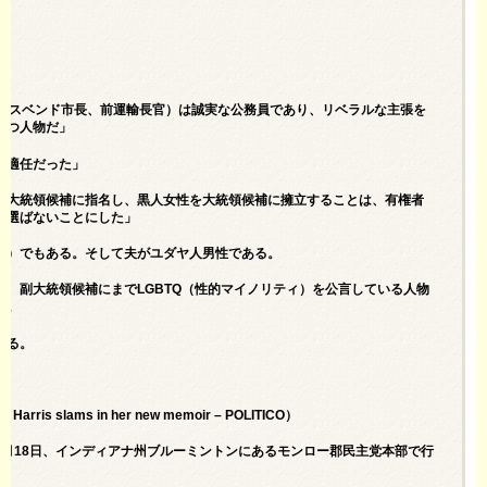
サウスベンド市長、前運輸長官）は誠実な公務員であり、リベラルな主張を
持つ人物だ」
も適任だった」
副大統領候補に指名し、黒人女性を大統領候補に擁立することは、有権者
に選ばないことにした」
血）でもある。そして夫がユダヤ人男性である。
、副大統領候補にまでLGBTQ（性的マイノリティ）を公言している人物
う。
える。
la Harris slams in her new memoir – POLITICO
）
9月18日、インディアナ州ブルーミントンにあるモンロー郡民主党本部で行