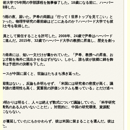
学技術大学で5年間の学部課程を無事修了した。18歳になる前に、ハーバー
を獲得した。
7月の雨の夜、届いた。尹希の両親は「行って！世界トップを見てこい」と
なかった。物理学研究の最前線はどこにあるのか？ハーバード大学でも彼
の博士号を取得した。
究員として留任することを許可した。2008年、24歳で尹希はハーバード
に進んだ。2015年、32歳でハーバード大学の教授に昇進し、歴史を創っ
の発表には、短い一文だけが書かれ​​ていた。「尹希、教授への昇進、お
うな才能を海外に流出させるはずがない。しかし、誰も彼が故郷に錦を飾
尹希は予想外の決断を下した。
ニュースが中国に届くと、世論はたちまち沸き返った。
に国境はない」。反論も弁明もせず、「米国には研究者の密度が高く、議
金申請の透明性も高く、質重視の評価システムも整っている」とだけ述べ
室の明かりは明るく、人々は絶えず数式について議論していた。「科学研究
る勇気のある人がいないことだ」。対照的に、中国の研究環境、資源配
のにならない。
ックが蔓延していたにもかかわらず、彼は米国に留まることを選んだ。彼は
った。