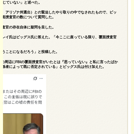
「信じていない」と述べた。
党、アリゾナ州選出）との緊迫したやり取りの中でなされたもので、ビッ
覆面捜査官の数について質問した。
捜査官の存在自体に疑問を呈した。
とレイ氏はビッグス氏に答えた。「今ここに座っている限り、覆面捜査官
負うことになるだろう」と投稿した。
その周辺にFBIの覆面捜査官がいたとは『思っていない』と私に言ったばか
関係者によって既に否定されている」とビッグス氏は付け加えた。