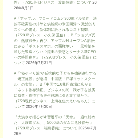
性』（7/30現代ビジネス 渡部恒雄）について
20
26年8月1日
A『アップル、ブロードコムと300億ドル契約 法
的不確実性の排除と供給網の米国回帰へ 政治的リ
スクへの備え、新体制に託されるコスト制御』
（7/28JBプレス 小久保 重信）、B『ジョブズ氏
の「熱核戦争」再び、アップル対オープンAI訴訟
にみる「ポストスマホ」の覇権争い 元幹部を
通じた製造ノウハウ流出の疑惑とターナス新CEO
への時間稼ぎ』（7/29JBプレス 小久保 重信）に
ついて
2026年7月31日
A『”寝そべり族”や反抗的な子どもを強制連行する
「矯正施設」が急増…中国版「戸塚ヨットスクー
ル」の実態』、B『中国で1.6兆円市場に広がる
「ネット依存矯正」ビジネスの闇…我が子を独房
に監禁・虐待する更生施設に引き渡す親たち』
（7/28現代ビジネス 上海在住のえいちゃん）に
ついて
2026年7月30日
『大洪水が揺るがす習近平の「天命」…崩れ始め
た「大躍進ダム」、5000基のダムに危険信号 』
（7/28JBプレス 福島香織）について
2026年7月
29日