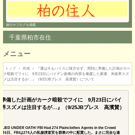
旅行やブログを掲載
千葉県柏市在住
メニュー
コ
ン
トップ
›
所感
›
『運は今もハリスに味方せず、周到に準備した計画がカー
ク暗殺でフイに 9月23日にバイデン政権の内実を暴露した新著、米政界スズ
テ
メは注目するが…』（9/25JBプレス 高濱賛）について
ン
ツ
へ
準備した計画がカーク暗殺でフイに 9月23日にバイ
ス
キ
スズメは注目するが…』（9/25JBプレス 高濱賛）
ッ
プ
IED UNDER OATH! FBI Had 274 Plainclothes Agents in the Crowd
月6日、FBIは274人の私服捜査官を群衆の中に配置した。まさに完全な連