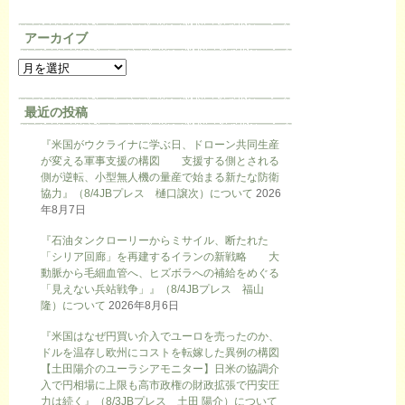
アーカイブ
最近の投稿
『米国がウクライナに学ぶ日、ドローン共同生産
が変える軍事支援の構図 支援する側とされる
側が逆転、小型無人機の量産で始まる新たな防衛
協力』（8/4JBプレス 樋口譲次）について
2026
年8月7日
『石油タンクローリーからミサイル、断たれた
「シリア回廊」を再建するイランの新戦略 大
動脈から毛細血管へ、ヒズボラへの補給をめぐる
「見えない兵站戦争」』（8/4JBプレス 福山
隆）について
2026年8月6日
『米国はなぜ円買い介入でユーロを売ったのか、
ドルを温存し欧州にコストを転嫁した異例の構図
【土田陽介のユーラシアモニター】日米の協調介
入で円相場に上限も高市政権の財政拡張で円安圧
力は続く』（8/3JBプレス 土田 陽介）について