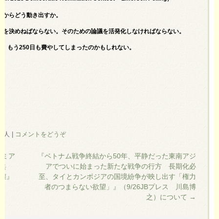
れからどう動き出すか。
補を決めねばならない。そのための論議を活発化しなければならない。
や、もう250日も費やしてしまったのかもしれない。
の住人
|
コメントをどうぞ
リミア
『ベトナム戦争終結から50年、平静だった東南アジ
兵
アでついに始まった新たな戦争の行方 長期化必
壊』
至、タイとカンボジアの国境紛争が映し出す「権力
者のつまらない欲望」』（9/26JBプレス 川島博
之）について
→