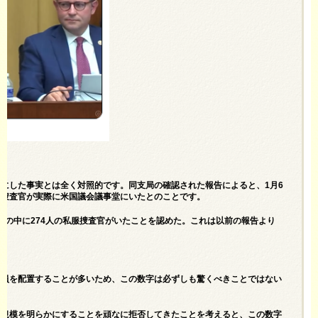
らかにした事実とは全く対照的です。同支局の確認された報告によると、1月6
I捜査官が実際に米国議会議事堂にいたとのことです。
な群衆の中に274人の私服捜査官がいたことを認めた。これは以前の報告より
要員を配置することが多いため、この数字は必ずしも驚くべきことではない
の規模を明らかにすることを頑なに拒否してきたことを考えると、この数字