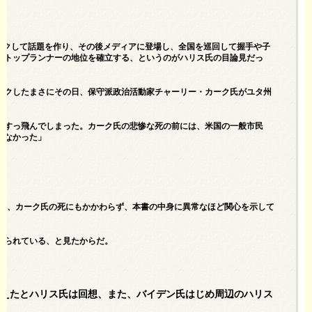
』誌にリークして話題を作り、その後メディアに登場し、全国を巡回して握手や子
なトップランナーの地位を確立する、というのがハリス氏の目論見だっ
ークしたまさにその日、保守派政治活動家チャーリー・カーク氏がユタ州
、すっ飛んでしまった。カーク氏の悲惨な死の前には、米国の一般市民
たなかった」
メは、カーク氏の死にもかかわらず、本書の中身に異常なほど関心を示して
められている、と見たからだ。
増えたとハリス氏は回想、また、バイデン氏はじめ周辺のハリス