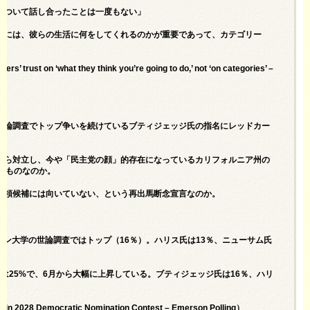
について話し合ったことは一度もない」
るには、彼らの生活に何をしてくれるのかが重要であって、カテゴリー
ers’ trust on ‘what they think you’re going to do,’ not ‘on categories’ –
世論調査でトップ争いを続けているブティジェッジ氏の指名にレッドカー
から対立し、今や「民主党の顔」的存在になっているカリフォルニア州の
たものなのか。
統領候補には向いていない、という再出馬断念宣言なのか。
ソン大学の世論調査ではトップ（16％）。ハリス氏は13％、ニューサム氏
は25%で、6月から大幅に上昇している。ブティジェッジ氏は16％、ハリ
 in 2028 Democratic Nomination Contest – Emerson Polling
）