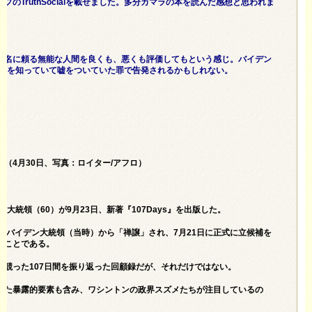
プのTruthSocialを載せました。多分カマラの本を読んだ感想と思われま
署名に頼る無能な人間を良くも、悪くも評価してもという感じ。バイデン
低下を知っていて嘘をついていた罪で告発されるかもしれない。
（4月30日、写真：ロイター/アフロ）
副大統領（60）が9月23日、新著『
107Days
』を出版した。
ー・バイデン大統領（当時）から「禅譲」され、7月21日に正式に立候補を
のことである。
競った107日間を振り返った回顧録だが、それだけではない。
めた暴露的要素も含み、ワシントンの政界スズメたちが注目しているの