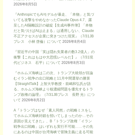
2026年8月5日
『AnthropicでもAIモデルが暴走、「本物」と気づ
いても攻撃をやめなかったClaude Opus 4.7、露
呈したAI隔離設計の破綻【生成AI事件簿】「本物
だと気づけばAIは止まる」は通用しない、Claude
不正アクセスが企業に突きつけた現実』（7/31JB
プレス 小林 啓倫）について
2026年8月4日
『習近平の中国「実は隠れ失業者の数3.2億人」の
衝撃【これはもはや大恐慌レベルだ】』（7/31現
代ビジネス 石平）について
2026年8月3日
『ホルムズ海峡は二の次、トランプ大統領が目論
むイラン戦争の出口戦略と11月中間選挙の勝算
【StraightTalk】上智大学教授・前嶋和弘氏が語
る、ホルムズ海峡より核濃縮問題を優先するトラ
ンプ政権の論理』（7/31JBプレス 長野 光）につ
いて
2026年8月2日
A『トランプはなぜ「素人同然」の戦略ミスをし
てホルムズ海峡封鎖を招いてしまったのか…その
原因が見えてきた』、B『トランプ政権「イラン
戦争出口戦略」はいずれも実行不可能……その先
にあるのは中国が台湾海峡で冒険主義に走る可能