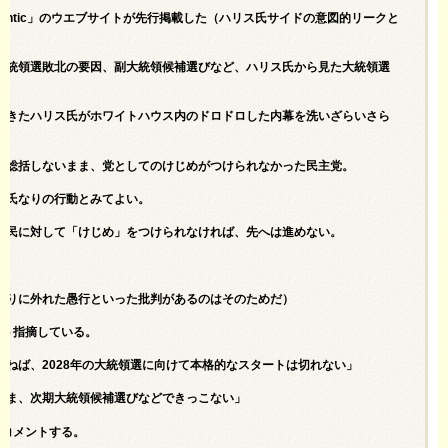
Atlantic」のウエブサイトが先行掲載した（ハリス氏サイドの意図的リークと
大統領選敗北の要因、副大統領候補選びなど、ハリス氏から見た大統領選
てきたハリス氏がホワイトハウス内のドロドロした内幕を洗いざらいさら
を総括しないまま、党としてのけじめがつけられなかった民主党。
同氏なりの行動とみてよい。
国民に対して「けじめ」をつけられなければ、先へは進めない。
たりに外れた愚行といった批判があるのはそのためだ）
こう指摘している。
ねば、2028年の大統領選に向けて本格的なスタートは切れない」
まま、次期大統領候補選びなどできっこない」
うコメントする。