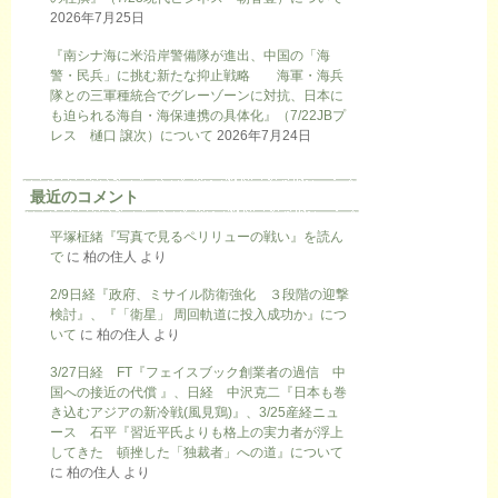
2026年7月25日
『南シナ海に米沿岸警備隊が進出、中国の「海
警・民兵」に挑む新たな抑止戦略 海軍・海兵
隊との三軍種統合でグレーゾーンに対抗、日本に
も迫られる海自・海保連携の具体化』（7/22JBプ
レス 樋口 譲次）について
2026年7月24日
最近のコメント
平塚柾緒『写真で見るペリリューの戦い』を読ん
で
に
柏の住人
より
2/9日経『政府、ミサイル防衛強化 ３段階の迎撃
検討』、『「衛星」 周回軌道に投入成功か』につ
いて
に
柏の住人
より
3/27日経 FT『フェイスブック創業者の過信 中
国への接近の代償 』、日経 中沢克二『日本も巻
き込むアジアの新冷戦(風見鶏)』、3/25産経ニュ
ース 石平『習近平氏よりも格上の実力者が浮上
してきた 頓挫した「独裁者」への道』について
に
柏の住人
より