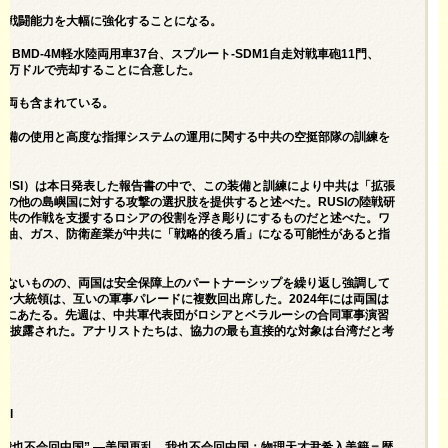
の戦闘能力を大幅に強化することになる。
、BMD-4M軽水陸両用車37台、スプルート-SDM1自走対戦車砲11門、
,400万ドルで売却することに合意した。
車両も含まれている。
装備の使用と高度な指揮システムの運用に関する中共の空挺部隊の訓練を
USI）は本日発表した報告書の中で、この装備と訓練により中共は「拡張
の他の島嶼国に対する攻撃の選択肢を提供すると述べた。RUSIの陸戦研
中共の作戦を支援するロシアの役割を浮き彫りにするものだと述べた。ワ
石油、ガス、防衛産業が中共に「戦略的後ろ盾」になる可能性があると指
いないものの、両国は安全保障上のパートナーシップを繰り返し強調して
ン大統領は、互いの軍事パレードに複数回出席した。2024年には両国は
2倍にあたる。先週は、中共軍代表団がロシアとベラルーシの合同軍事演習
下が披露された。アナリストたちは、協力の最も直接的な対象は台湾だと考
tml
，我也不会回中国” —美国再乱，我也不会回中国：物理天才尹希入美籍＝歴