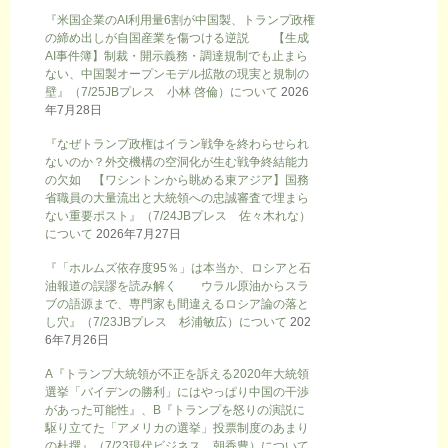
『米国企業のAI利用量6割が中国製、トランプ政権
の締め出しが自国産業を傷つける逆説 【生成
AI事件簿】制裁・開示義務・調達規制でも止まら
ない、中国製オープンモデル拡散の現実と規制の
壁』（7/25JBプレス 小林 啓倫）について
2026
年7月28日
『なぜトランプ政権はイラン戦争を終わらせられ
ないのか？外交機構の空洞化が生む戦争終結能力
の欠如 【ワシントンから眺める東アジア】国務
省職員の大量流出と大統領への忠誠審査で埋まら
ない重要ポスト』（7/24JBプレス 佐々木れな）
について
2026年7月27日
『「ホルムズ依存度95％」は本当か、ロシアと石
油報道の誤謬を読み解く ウラル原油からスラ
ブの語源まで、専門家も間違えるロシア論の落と
し穴』（7/23JBプレス 杉浦敏広）について
202
6年7月26日
A『トランプ大統領が不正を訴える2020年大統領
選挙「バイデンの勝利」にはやっぱり中国の干渉
があった可能性』、B『トランプを怒りの演説に
駆り立てた「アメリカの選挙」投票制度のあまり
の杜撰』（7/23現代ビジネス 朝香豊）について