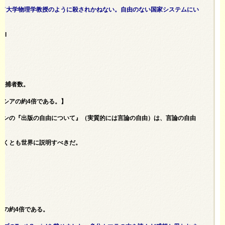
ォード大学物理学教授のように殺されかねない。自由のない国家システムにい
tml
る逮捕者数。
ロシアの約4倍である。】
トンの『出版の自由について』（実質的には言論の自由）は、言論の自由
なくとも世界に説明すべきだ。
アの約4倍である。