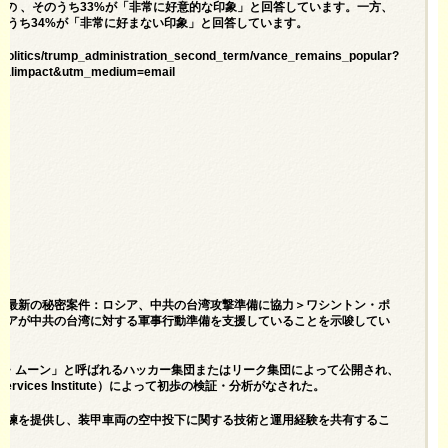
のの 、そのうち33%が「非常に好意的な印象」と回答しています。一方、
のうち34%が「非常に好まない印象」と回答しています。
/politics/trump_administration_second_term/vance_remains_popular?
calimpact&utm_medium=email
台＝最新の秘密案件：ロシア、中共の台湾攻撃準備に協力＞ワシントン・ポ
ロシアが中共の台湾に対する軍事行動準備を支援していることを示唆してい
ック・ムーン」と呼ばれるハッカー集団またはリーク集団によって公開され、
 Services Institute）によって初歩の検証・分析がなされた。
訓練を提供し、装甲車両の空中投下に関する技術と運用経験を共有するこ