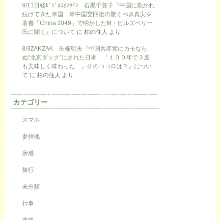
9/11日経ﾋﾞｼﾞﾈｽｵﾝﾗｲﾝ 石黒千賀子『中国に欺かれ
続けてきた米国 米中国交回復の驚くべき真実を
著書「China 2049」で明かしたM・ピルズベリー
氏に聞く』について
に
柏の住人
より
8/3ZAKZAK 矢板明夫『中国共産党にカモなら
ぬ“北京ダック”にされた日本 「１００年で３度
も美味しく味わった…」そのココロは？』につい
て
に
柏の住人
より
カテゴリー
スマホ
参拝他
所感
旅行
未分類
行事
連絡