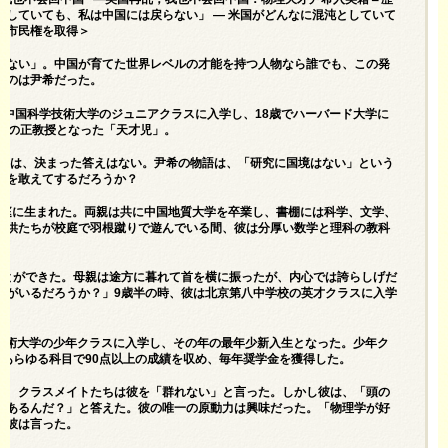
していても、私は中国には戻らない」 — 米国がどんなに混沌としていて
国市民権を取得＞
らない」。中国が育てた世界レベルの才能を持つ人物なら誰でも、この発
たのは尹希だった。
て中国科学技術大学のジュニアクラスに入学し、18歳でハーバード大学に
年少の正教授となった「天才児」。
択には、決まった答えはない。尹希の物語は、「研究に国境はない」という
択を敢えてするだろうか？
い家庭に生まれた。両親は共に中国地質大学を卒業し、書棚には科学、文学、
子供たちが校庭で羽根蹴りで遊んでいる間、彼は分厚い数学と理科の教科
ことができた。母親は途方に暮れて首を横に振ったが、内心では誇らしげだ
子がいるだろうか？」9歳半の時、彼は北京第八中学校の英才クラスに入学
学技術大学の少年クラスに入学し、その年の最年少新入生となった。少年ク
あらゆる科目で90点以上の成績を収め、毎年奨学金を獲得した。
い、クラスメイトたちは彼を「群れない」と言った。しかし彼は、「頭の
があるんだ？」と答えた。彼の唯一の原動力は興味だった。「物理学が好
と彼は言った。