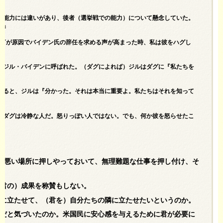
の能力には違いがあり、後者（選挙戦での能力）について懸念していた。
た」
な発言が原因でバイデン氏の辞任を求める声が高まった時、私は彼をハグし
）ジル・バイデンに呼ばれた。（ダグによれば）ジルはダグに『私たちを
えると、ジルは『分かった。それは本当に重要よ。私たちはそれを知って
。ダグは冷静な人だ。怒りっぽい人ではない。でも、何か彼を怒らせたこ
の悪い場所に押しやっておいて、無理難題な仕事を押し付け、そ
（君の）成果を称賛もしない。
ーに立たせて、（君を）自分たちの隣に立たせたいというのか。
在だと気づいたのか。米国民に安心感を与えるために君が必要に