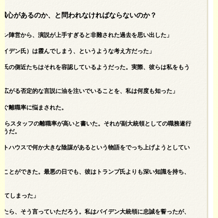
忠誠心があるのか、と問われなければならないのか？
デン陣営から、演説が上手すぎると非難された過去を思い出した」
バイデン氏）は霞んでしまう、というような考え方だった」
ン氏の側近たちはそれを容認しているようだった。実際、彼らは私をもう
に広がる否定的な言説に油を注いでいることを、私は何度も知った」
次ぐ離職率に悩まされた。
だからスタッフの離職率が高いと書いた。それが副大統領としての職務遂行
ようだ。
イトハウスで何か大きな陰謀があるという物語をでっち上げようとしてい
ることができた。最悪の日でも、彼はトランプ氏よりも深い知識を持ち、
れてしまった」
いたら、そう言っていただろう。私はバイデン大統領に忠誠を誓ったが、