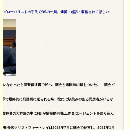
と。グローバリストの手先でDSの一員。逮捕・起訴・収監されてほしい。
査官はいなかったと宣誓供述書で述べ、議会と米国民に嘘をついた。 – 議会ビ
た罪で最終的に刑務所に送られる時、彼には馴染みのある同房者がいるか
ンプ支持者の大群衆の中にFBIが情報提供者/工作員/エージェントを送り込ん
た。
BI長官クリストファー・レイは2023年7月に議会で証言し、2021年1月