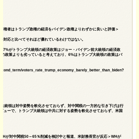
ter Than Biden＝有権者はトランプ政権の経済をバイデン政権よりわずかに良いと評価＞
Hの対応と比べてそれほど優れているわけではない。
47%がトランプ大統領の経済政策はジョー・バイデン前大統領の経済政
領の政策よりも劣っていると考えており、6%はトランプ大統領の政策はバ
n_second_term/voters_rate_trump_economy_barely_better_than_biden?
ンプ大統領は対中姿勢を軟化させておらず、対中関税の一方的な引き下げは行
タビューで、トランプ大統領は中共に対する姿勢を軟化させておらず、米国
はWHが対中関税50～65％削減を検討中と報道、米財務長官が反応＞WHが