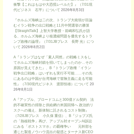
衝撃【これはもはや大恐慌レベルだ】』（7/31現
代ビジネス 石平）について
2026年8月3日
『ホルムズ海峡は二の次、トランプ大統領が目論
むイラン戦争の出口戦略と11月中間選挙の勝算
【StraightTalk】上智大学教授・前嶋和弘氏が語
る、ホルムズ海峡より核濃縮問題を優先するトラ
ンプ政権の論理』（7/31JBプレス 長野 光）につ
いて
2026年8月2日
A『トランプはなぜ「素人同然」の戦略ミスをし
てホルムズ海峡封鎖を招いてしまったのか…その
原因が見えてきた』、B『トランプ政権「イラン
戦争出口戦略」はいずれも実行不可能……その先
にあるのは中国が台湾海峡で冒険主義に走る可能
性』（7/30現代ビジネス 渡部恒雄）について
20
26年8月1日
A『アップル、ブロードコムと300億ドル契約 法
的不確実性の排除と供給網の米国回帰へ 政治的リ
スクへの備え、新体制に託されるコスト制御』
（7/28JBプレス 小久保 重信）、B『ジョブズ氏
の「熱核戦争」再び、アップル対オープンAI訴訟
にみる「ポストスマホ」の覇権争い 元幹部を
通じた製造ノウハウ流出の疑惑とターナス新CEO