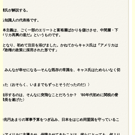
弘継氏が解説する。
れる知識人の代表格です。
ル資本主義は、ごく一部のエリートと富裕層ばかりを儲けさせ、中間層・下
アメリカ再興の道だ』というものです。
幹部となり、初めて注目を浴びました。かねてからキャス氏は『アメリカは
ンプ政権の政策に採用された形です」
果、みんなが幸せになる―そんな既存の常識を、キャス氏はためらいなく切
なった（おそらく、いままでもずっとそうだったのだ）〉
指示するのは、そんなに突飛なことだろうか？ ’80年代初めに関税の脅
急成長を遂げた〉
30兆円あまりの軍事予算をつぎ込み、日本をはじめ同盟国を守っているこ
力をアメリカに主導させ、保障させてきたことは、彼らにとっても、何より