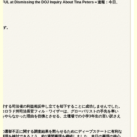
SSFUL at Dismissing the DOJ Inquiry About Tina Peters＝速報：今日、
ます。
に対する司法省の
利益相反申し立てを却下することに成功しませんでした
。
のコロラド州司法長官フィル・ワイザーは、グローバリストの手先を率い
題をやらなかった理由を彷彿とさせる、土壇場での小学3年生の言い訳さえ
女の選挙不正に関する調査結果を黙らせるためにディープステートに有利な
て審理を検討できるよう、約1週間審理を継続しました。本日の審理の核心