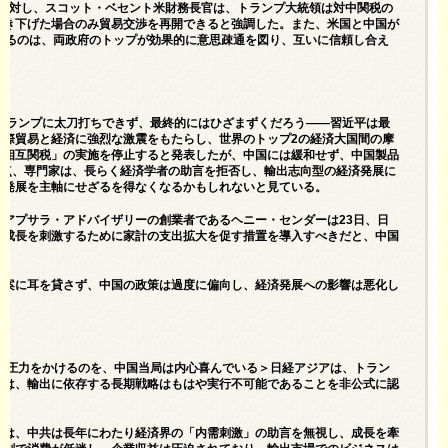
道に対し、スコット・ベセント米財務長官は、トランプ大統領は対中関税の
引き下げた場合のみ貿易交渉を再開できると強調した。また、米国と中国が
なるのは、両政府のトップが効果的に意思疎通を図り、互いに信頼し合え
はトランプに太刀打ちできず、最終的にはひざまずくだろう――習近平は最
国際貿易と経済に強烈な激震をもたらし、世界のトップ2の経済大国間の摩
「相互関税」の実施を停止すると発表したが、中国には緩和せず、中国製品
の点、専門家は、長らく経済学者の助言を拒否し、輸出志向型の経済発展に
済発展を主軸にせざるを得なくなるかもしれないと見ている。
アプサラ・アドバイザリーの創業者であるヘニー・センダーは23日、日
済成長を刺激するために家計の支出拡大を促す措置を導入すべきだと、中国
提案に耳を貸さず、中国の政策は過度に偏向し、経済発展への影響は悪化し
平に圧力をかけるのを、中国当局は内心喜んでいる＞日経アジアは、トラン
者は、輸出に依存する長期戦略はもはや実行不可能であることを非公式に認
ーは、中共は長年にわたり経済界の「内需刺激」の助言を無視し、成長を牽