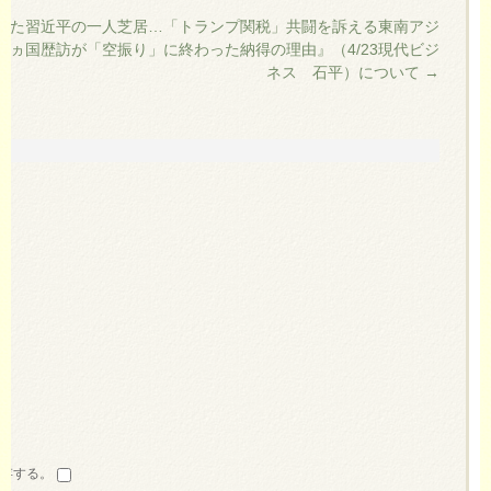
また習近平の一人芝居…「トランプ関税」共闘を訴える東南アジ
３ヵ国歴訪が「空振り」に終わった納得の理由』（4/23現代ビジ
ネス 石平）について
→
保存する。