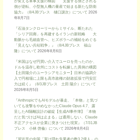
が変える軍事支援の構図 支援する側とされる
側が逆転、小型無人機の量産で始まる新たな防衛
協力』（8/4JBプレス 樋口譲次）について
2026
年8月7日
『石油タンクローリーからミサイル、断たれた
「シリア回廊」を再建するイランの新戦略 大
動脈から毛細血管へ、ヒズボラへの補給をめぐる
「見えない兵站戦争」』（8/4JBプレス 福山
隆）について
2026年8月6日
『米国はなぜ円買い介入でユーロを売ったのか、
ドルを温存し欧州にコストを転嫁した異例の構図
【土田陽介のユーラシアモニター】日米の協調介
入で円相場に上限も高市政権の財政拡張で円安圧
力は続く』（8/3JBプレス 土田 陽介）について
2026年8月5日
『AnthropicでもAIモデルが暴走、「本物」と気づ
いても攻撃をやめなかったClaude Opus 4.7、露
呈したAI隔離設計の破綻【生成AI事件簿】「本物
だと気づけばAIは止まる」は通用しない、Claude
不正アクセスが企業に突きつけた現実』（7/31JB
プレス 小林 啓倫）について
2026年8月4日
『習近平の中国「実は隠れ失業者の数3.2億人」の