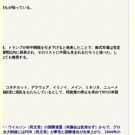
は誰もが知っている。
た後、トランプが対中関税を引き下げると発表したことで、株式市場は安定
3週間以内に発表され、そのリストに中国も含まれるだろうと述べた。し
尋ねても無視する。
ラド、コネチカット、デラウェア、イリノイ、メイン、ミネソタ、ニューメ
国経済に混乱をもたらしているとして、同政策の停止を求めてNYの米国
ロー・ウイルソン（民主党）の国際連盟（米議会は批准せず）からで、グロ
二次大戦後にはFDR（民主党）が夢見た国際連合が出来上がり、1944年の