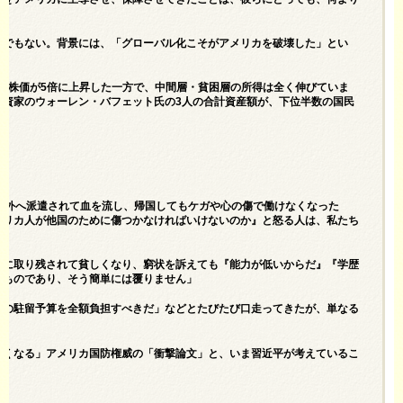
のでもない。背景には、「グローバル化こそがアメリカを破壊した」とい
平均株価が5倍に上昇した一方で、中間層・貧困層の所得は全く伸びていま
投資家のウォーレン・バフェット氏の3人の合計資産額が、下位半数の国民
海外へ派遣されて血を流し、帰国してもケガや心の傷で働けなくなった
メリカ人が他国のために傷つかなければいけないのか』と怒る人は、私たち
化に取り残されて貧しくなり、窮状を訴えても『能力が低いからだ』『学歴
だものであり、そう簡単には覆りません」
軍の駐留予算を全額負担すべきだ」などとたびたび口走ってきたが、単なる
なくなる」アメリカ国防権威の「衝撃論文」と、いま習近平が考えているこ