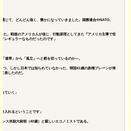
を通じて、どんどん強く、豊かになっていきました。国際連合やNATO、
だった。戦後のアメリカ人が信じ、行動原理としてきた『アメリカ主導で世
ろイレギュラーなものだったのです」
ぜ「連帯」から「孤立」へと舵を切っているのか―。
もつ、しかし日本では知られていなかった、弱冠41歳の政権ブレーンが来
まに発したのだ。
かれていく」
受け入れるということです」
ァンス米副大統領（40歳）と親しいエコノミストである。