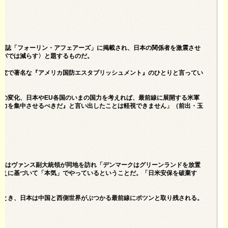
外交誌「フォーリン・アフェアーズ」に掲載され、日本の関係者を激震させ
ッパでは減らす〉と題するものだ。
研究で著名な『アメリカ国防エスタブリッシュメント』のひとりと言ってい
の変化、日本やEU各国のいまの国力を考えれば、最前線に展開する米軍
戦力を集中させるべきだ』と言い出したことは軽視できません」（前出・玉
末にはヴァンス副大統領が同地を訪れ「デンマークはグリーンランドを放置
考えに基づいて「本気」でやっているということだ。「日米安保を破棄す
たとき、日本は中国と西側世界がぶつかる最前線にポツンと取り残される。