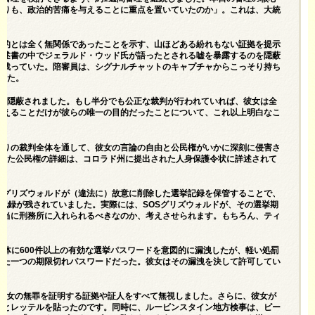
よりも、政治的苦痛を与えることに重点を置いていたのか」。これは、大統
目的とは全く無関係であったことを示す、山ほどある紛れもない証拠を提示
供述書の中でジェラルド・ウッド氏が語ったとされる嘘を暴露するのを隠蔽
に残っていた。陪審員は、
シグナルチャットの
キャプチャからこっそり持ち
した。
みに隠蔽されました。もし半分でも公正な裁判が行われていれば、彼女は全
与えることだけが彼らの唯一の目的だったことについて、これ以上明白なこ
偽りの裁判全体を通して、彼女の言論の自由と公民権がいかに深刻に侵害さ
された公民権の詳細は、コロラド州に提出された
人身保護令状に詳述されて
・グリズウォルドが（違法に）故意に削除した選挙記録を保管することで、
の記録が残されていました。実際には、SOSグリズウォルドが、その選挙期
本当に刑務所に入れられるべきなのか、考えさせられます。もちろん、ティ
全体に600件以上の有効な選挙パスワードを意図的に漏洩したが、軽い処罰
った一つの期限切れパスワードだった。彼女はその漏洩を決して許可してい
、彼女の無罪を証明する証拠や証人をすべて無視しました。さらに、彼女が
」とレッテルを貼ったのです。同時に、ルービンスタイン地方検事は、ピー