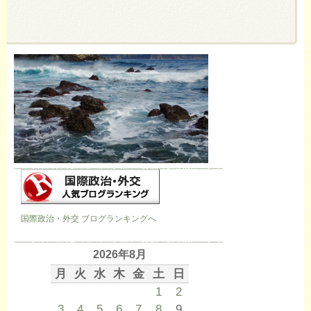
国際政治・外交 ブログランキングへ
2026年8月
月
火
水
木
金
土
日
1
2
3
4
5
6
7
8
9