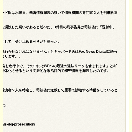
バード氏は水曜日、機密情報漏洩の疑いで情報機関の専門家２人を刑事訴追
紙に機密情報を漏洩した疑いがあると述べた。3件目の刑事告発は司法省に「送付中」
告として」受け止めるべきだと語った。
なければなりません」とギャバード氏はFox News Digitalに語っ
になります。」
告発も進行中で、その中にはWPへの最近の違法リークも含まれます」とギ
を弱体化させるという党派的な政治目的で機密情報を漏洩したのです。」
報漏洩者２人を特定し、司法省に送致して重罪で訴追する準備をしていると
べた。
。
cials-doj-prosecution/