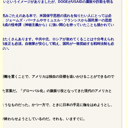
いというイメージがありましたが、DOGEがUSAIDの腐敗や詐欺を明る
は読みごたえのある本で、米国保守思想の流れを知りたい人にとっては必
なく、ジェームズ・バーナムやサミュエル・フランシスから国民第一の思想
田秋成の怪奇譚（神秘主義から）に強い関心を持っていたことも描かれてい
とはたくさんあります。中共や北、ロシアが攻めてくることは十分考えられ
憲法改正も必須。自衛隊が安心して戦え、国民が一致団結する戦時法制も必
えない。
と距離を置くことで、アメリカは独自の目標を追いかけることができるので
述べた言葉だ。「グローバル化」の旗振り役となってきた現代のアメリカと
のようなものだった。かつ一方で、ときに日本の手足に枷をはめようとし、
領が終わらせようとしているのだ。それも、いますぐに。