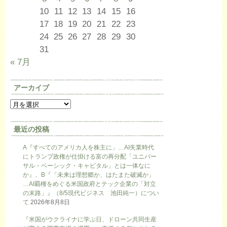
10
11
12
13
14
15
16
17
18
19
20
21
22
23
24
25
26
27
28
29
30
31
« 7月
アーカイブ
最近の投稿
A『すべてのアメリカ人を株主に」…AI失業時代
にトランプ政権が仕掛ける富の再分配「ユニバー
サル・ベーシック・キャピタル」とは一体なに
か』、B『「未来は理想郷か、はたまた破滅か」
…AI覇権をめぐる米国政府とテック企業の「対立
の末路」』（8/5現代ビジネス 池田純一）につい
て
2026年8月8日
『米国がウクライナに学ぶ日、ドローン共同生産