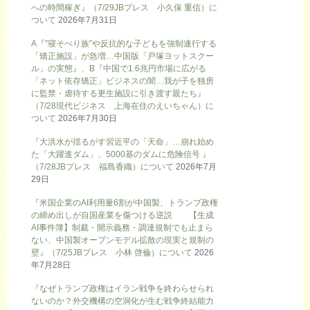
への時間稼ぎ』（7/29JBプレス 小久保 重信）に
ついて
2026年7月31日
A『”寝そべり族”や反抗的な子どもを強制連行する
「矯正施設」が急増…中国版「戸塚ヨットスクー
ル」の実態』、B『中国で1.6兆円市場に広がる
「ネット依存矯正」ビジネスの闇…我が子を独房
に監禁・虐待する更生施設に引き渡す親たち』
（7/28現代ビジネス 上海在住のえいちゃん）に
ついて
2026年7月30日
『大洪水が揺るがす習近平の「天命」…崩れ始め
た「大躍進ダム」、5000基のダムに危険信号 』
（7/28JBプレス 福島香織）について
2026年7月
29日
『米国企業のAI利用量6割が中国製、トランプ政権
の締め出しが自国産業を傷つける逆説 【生成
AI事件簿】制裁・開示義務・調達規制でも止まら
ない、中国製オープンモデル拡散の現実と規制の
壁』（7/25JBプレス 小林 啓倫）について
2026
年7月28日
『なぜトランプ政権はイラン戦争を終わらせられ
ないのか？外交機構の空洞化が生む戦争終結能力