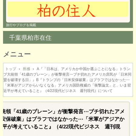
旅行やブログを掲載
千葉県柏市在住
メニュー
コ
ン
トップ
›
所感
›
A『「日本は、アメリカか中国か選ぶことになる」トラン
プ大統領「41歳のブレーン」が衝撃発言⋯ブチ切れたアメリカ庶民が「日米同
テ
盟を破壊する日」』B『トランプの「日米安保破棄」はブラフではなかった⋯
ン
「米軍がアジアからいなくなる」アメリカ国防権威の「衝撃論文」と、いま習
ツ
近平が考えていること』（4/22現代ビジネス 週刊現代）について
へ
ス
キ
統領「41歳のブレーン」が衝撃発言⋯ブチ切れたアメ
ッ
米安保破棄」はブラフではなかった⋯「米軍がアジアか
プ
平が考えていること』（4/22現代ビジネス 週刊現