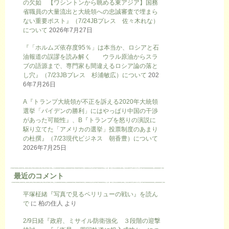
の欠如 【ワシントンから眺める東アジア】国務
省職員の大量流出と大統領への忠誠審査で埋まら
ない重要ポスト』（7/24JBプレス 佐々木れな）
について
2026年7月27日
『「ホルムズ依存度95％」は本当か、ロシアと石
油報道の誤謬を読み解く ウラル原油からスラ
ブの語源まで、専門家も間違えるロシア論の落と
し穴』（7/23JBプレス 杉浦敏広）について
202
6年7月26日
A『トランプ大統領が不正を訴える2020年大統領
選挙「バイデンの勝利」にはやっぱり中国の干渉
があった可能性』、B『トランプを怒りの演説に
駆り立てた「アメリカの選挙」投票制度のあまり
の杜撰』（7/23現代ビジネス 朝香豊）について
2026年7月25日
最近のコメント
平塚柾緒『写真で見るペリリューの戦い』を読ん
で
に
柏の住人
より
2/9日経『政府、ミサイル防衛強化 ３段階の迎撃