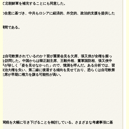
じて北朝鮮軍を補充することにも同意した。
この合意に基づき、中共もロシアに経済的、外交的、政治的支援を提供した
な瞬間である。
た。習は自宅軟禁されているのか？習が重要会見を欠席、張又侠が全権を握っ
北京を訪問した。中国からは韓正副主席、王毅外相、董軍国防相、張又侠中
近平が珍しく「姿を見せなかった」ので、憶測を呼んだ。ある分析では、習
と政治大権を失い、第二線に後退する傾向を見せており、恐らくは自宅軟禁
平主席が早期に権力を譲る可能性が高い。
る高関税を大幅に引き下げることを検討している。さまざまな考慮事項に基