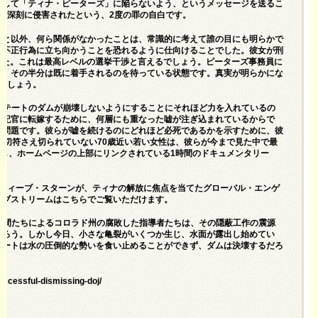
呈して「ティナ・ピーターズ」に陥らないよう、という
メッセージを送る
こ
が深刻に侵害されたという、2度の罪の自白です。
こと以外、何ら関係がなかったことは、常識的に考えて誰の目にも明らかで
る不正行為に立ち向かうことを恐れるように仕向けることでした。彼女が刑
でした。これは最高レベルの選挙干渉と言えるでしょう。ピーターズ事務員に
り、その半分は既に着手されるのを待っている状態です。真実が明らかにな
ましょう。
ステートのダムが崩壊しないようにすることにそれほど力を入れているの
書記官に転嫁するために、何層にも重なった嘘が注ぎ込まれているからで
の問題です。彼らが嘘を続けるのにどれほど必死であるかを示すために、彼
反切符さえ切られていない70歳近い若い女性は、彼らが今まで見た中で最
し、ホームページの上部にリンクされている1時間のドキュメンタリー
an.com/のスティーブ・スターンが、ティナの解放に焦点を当てたグローバル・エンゲ
イブストリームは
こちらで
ご覧いただけます。
仲間たちによるコロラド州の腐敗した指導者たちは、その隠蔽工作の震源
だろう。しかし今日、小さな亀裂がいくつか生じ、水面が露出し始めてい
テートは水の圧倒的な勢いを食い止めることができず、ダムは決壊するだろ
ccessful-dismissing-doj/