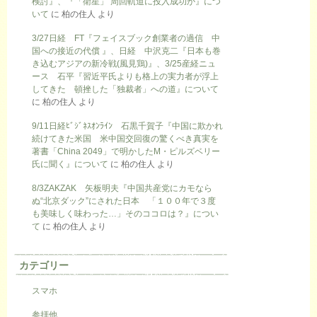
検討』、『「衛星」 周回軌道に投入成功か』につ
いて
に
柏の住人
より
3/27日経 FT『フェイスブック創業者の過信 中
国への接近の代償 』、日経 中沢克二『日本も巻
き込むアジアの新冷戦(風見鶏)』、3/25産経ニュ
ース 石平『習近平氏よりも格上の実力者が浮上
してきた 頓挫した「独裁者」への道』について
に
柏の住人
より
9/11日経ﾋﾞｼﾞﾈｽｵﾝﾗｲﾝ 石黒千賀子『中国に欺かれ
続けてきた米国 米中国交回復の驚くべき真実を
著書「China 2049」で明かしたM・ピルズベリー
氏に聞く』について
に
柏の住人
より
8/3ZAKZAK 矢板明夫『中国共産党にカモなら
ぬ“北京ダック”にされた日本 「１００年で３度
も美味しく味わった…」そのココロは？』につい
て
に
柏の住人
より
カテゴリー
スマホ
参拝他