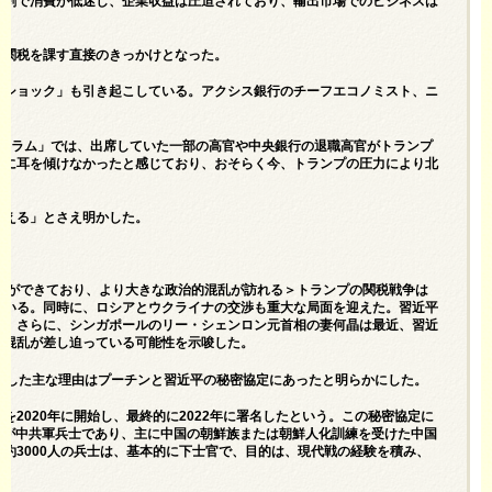
過剰で消費が低迷し、企業収益は圧迫されており、輸出市場でのビジネスは
が関税を課す直接のきっかけとなった。
次ショック」も引き起こしている。アクシス銀行のチーフエコノミスト、ニ
ォーラム」では、出席していた一部の高官や中央銀行の退職高官がトランプ
言に耳を傾けなかったと感じており、おそらく今、トランプの圧力により北
言える」とさえ明かした。
準備ができており、より大きな政治的混乱が訪れる＞トランプの関税戦争は
ている。同時に、ロシアとウクライナの交渉も重大な局面を迎えた。習近平
る。さらに、シンガポールのリー・シェンロン元首相の妻何晶は最近、習近
的混乱が差し迫っている可能性を示唆した。
遇した主な理由はプーチンと習近平の秘密協定にあったと明らかにした。
2020年に開始し、最終的に2022年に署名したという。この秘密協定に
0人が中共軍兵士であり、主に中国の朝鮮族または朝鮮人化訓練を受けた中国
約3000人の兵士は、基本的に下士官で、目的は、現代戦の経験を積み、