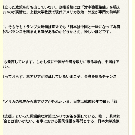
に目立った政策を打ち出していない。政権首脳には「対中強硬路線」を唱え
らないのが実情だ。上智大学教授で現代アメリカ政治・外交が専門の前嶋和
です。そもそもトランプ大統領は直近でも『日本は中国と一緒になって為替
情勢のバランスを踏まえる気があるのかどうかさえ、怪しいほどです。
』とも発言しています。しかし仮に中国が台湾を取りに来る場合、中国はア
もない。
定まっておらず、東アジアが混乱しているいまこそ、台湾を取るチャンス
アメリカの視界から東アジアが外れたいま、日本は戦後80年で最も「戦
増産支援」といった周辺的な対策ばかりでお茶を濁している。唯一、具体的
も万全とは言いがたい。有事における国民保護を専門とする、日本大学准教