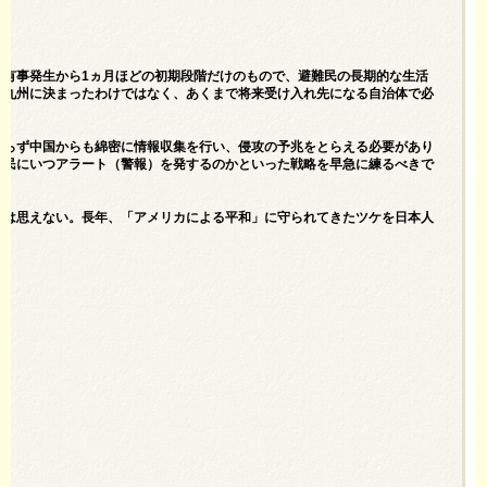
は有事発生から1ヵ月ほどの初期段階だけのもので、避難民の長期的な生活
、九州に決まったわけではなく、あくまで将来受け入れ先になる自治体で必
ならず中国からも綿密に情報収集を行い、侵攻の予兆をとらえる必要があり
国民にいつアラート（警報）を発するのかといった戦略を早急に練るべきで
とは思えない。長年、「アメリカによる平和」に守られてきたツケを日本人