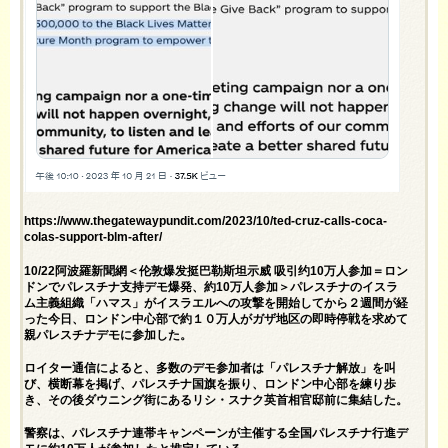
https://www.thegatewaypundit.com/2023/10/ted-cruz-calls-coca-
colas-support-blm-after/
10/22阿波羅新聞網＜伦敦爆发挺巴勒斯坦示威 吸引约10万人参加＝ロン
ドンでパレスチナ支持デモ爆発、約10万人参加＞パレスチナのイスラ
ム主義組織「ハマス」がイスラエルへの攻撃を開始してから２週間が経
った今日、ロンドン中心部で約１０万人がガザ地区の即時停戦を求めて
親パレスチナデモに参加した。
ロイター通信によると、多数のデモ参加者は「パレスチナ解放」を叫
び、横断幕を掲げ、パレスチナ国旗を振り、ロンドン中心部を練り歩
き、その後ダウニング街にあるリシ・スナク英首相官邸前に集結した。
警察は、パレスチナ連帯キャンペーンが主催する全国パレスチナ行進デ