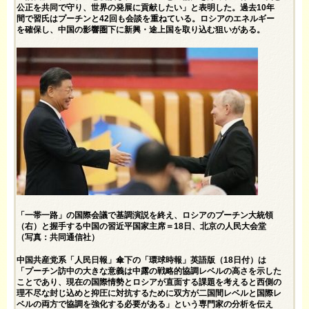
公正を共同で守り、世界の発展に貢献したい」と表明した。過去10年
間で習氏はプーチンと42回も会談を重ねている。ロシアのエネルギー
を確保し、中国の影響圏下に新興・途上国を取り込む狙いがある。
「一帯一路」の国際会議で基調演説を終え、ロシアのプーチン大統領
（右）と握手する中国の習近平国家主席＝18日、北京の人民大会堂
（写真：共同通信社）
中国共産党系「人民日報」傘下の「環球時報」英語版（18日付）は
「プーチン訪中の大きな意義は中露の戦略的協調レベルの高さを示した
ことであり、現在の国際情勢とロシアが直面する課題を考えると西側の
理不尽な封じ込めと抑圧に対抗するために双方が二国間レベルと国際レ
ベルの両方で協調を強化する必要がある」という専門家の分析を伝え