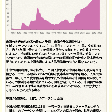
米国の政府債務残高の推移と予測（米議会予算局資料より）
英紙フィナンシャル・タイムズ（19日付）によると、中国の投資家は8
月、過去4年間で最も多くの米国株と債券を売却した。米財務省データ
によると、売却額212億ドルのうち約150億ドルが米国債の処分による
ものだった。米国債の売却が急増したのは経済成長の鈍化と資本流出の
圧力にさらされる中国当局による人民元防衛の努力と重なるという。
米中の国債利回り差が拡大し、外国人投資家が中国市場から資金を引き
揚げる一方で、不動産バブルの崩壊が資本逃避の懸念を煽る。人民元防
衛の一環として外貨準備高を増やすため中国当局が米国債を現金化して
いるとの憶測も市場に流れていると同紙は紹介している。米国債の暴落
で10年物利回りは世界金融危機の初期以来の5%に迫る。天井は少なく
とも5.5％との見方も出る。
中国の習主席は「旧友」のプーチンと会談
中国の習近平国家主席は18日「一帯一路」国際協力フォーラムの傍ら
「旧友」のプーチンと会談し、「ロシアとの協力を深め、世界の正義と