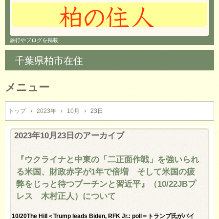
旅行やブログを掲載
千葉県柏市在住
メニュー
コ
ン
トップ
›
2023年
›
10月
›
23日
テ
ン
2023年10月23日
のアーカイブ
ツ
へ
『ウクライナと中東の「二正面作戦」を強いられ
ス
る米国、財政赤字が1年で倍増 そして米国の疲
キ
ッ
弊をじっと待つプーチンと習近平』（10/22JBプ
プ
レス 木村正人）について
10/20The Hill＜Trump leads Biden, RFK Jr.: poll＝トランプ氏がバイ