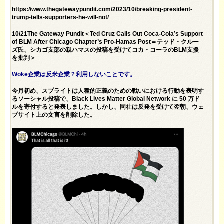
https://www.thegatewaypundit.com/2023/10/breaking-president-
trump-tells-supporters-he-will-not/
10/21The Gateway Pundit＜Ted Cruz Calls Out Coca-Cola’s Support
of BLM After Chicago Chapter’s Pro-Hamas Post＝テッド・クルー
ズ氏、シカゴ支部の親ハマスの投稿を受けてコカ・コーラのBLM支援
を批判＞
Woke企業は反米企業？利用しないことです。
今月初め、スプライトは人種的正義のための戦いにおける行動を表明す
るソーシャル投稿で、Black Lives Matter Global Network に 50 万ド
ルを寄付すると発表しました。しかし、同社は反発を受けて翌朝、ウェ
ブサイト上の文言を削除した。