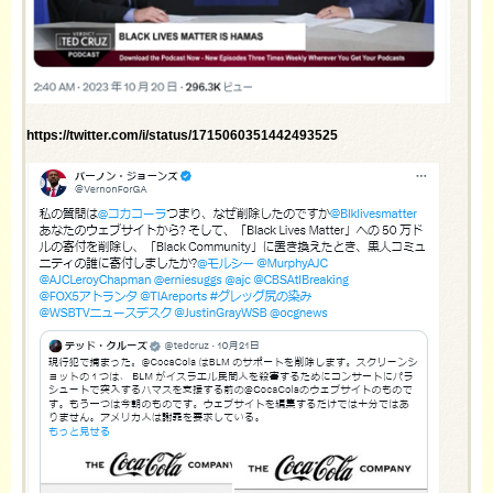
https://twitter.com/i/status/1715060351442493525