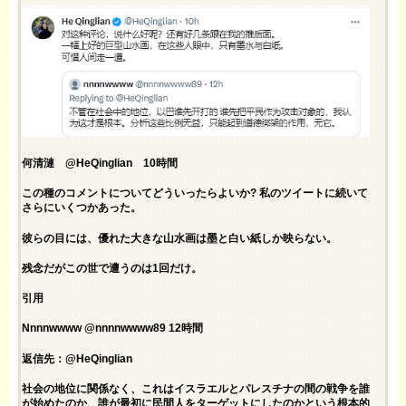
何清漣 @HeQinglian 10時間
この種のコメントについてどういったらよいか? 私のツイートに続いて
さらにいくつかあった。
彼らの目には、優れた大きな山水画は墨と白い紙しか映らない。
残念だがこの世で遭うのは1回だけ。
引用
Nnnnwwww @nnnnwwww89 12時間
返信先：@HeQinglian
社会の地位に関係なく、これはイスラエルとパレスチナの間の戦争を誰
が始めたのか、誰が最初に民間人をターゲットにしたのかという根本的