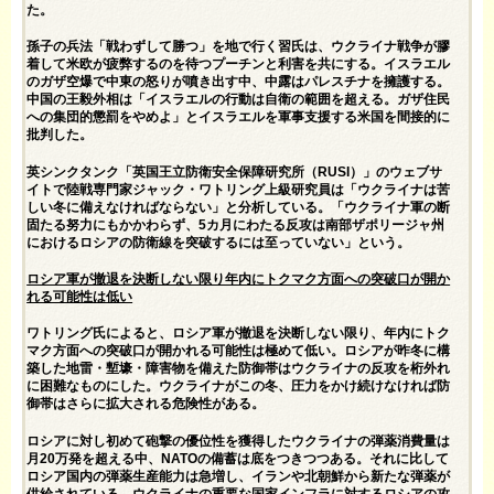
た。
孫子の兵法「戦わずして勝つ」を地で行く習氏は、ウクライナ戦争が膠
着して米欧が疲弊するのを待つプーチンと利害を共にする。イスラエル
のガザ空爆で中東の怒りが噴き出す中、中露はパレスチナを擁護する。
中国の王毅外相は「イスラエルの行動は自衛の範囲を超える。ガザ住民
への集団的懲罰をやめよ」とイスラエルを軍事支援する米国を間接的に
批判した。
英シンクタンク「英国王立防衛安全保障研究所（RUSI）」のウェブサ
イトで陸戦専門家ジャック・ワトリング上級研究員は「ウクライナは苦
しい冬に備えなければならない」と分析している。「ウクライナ軍の断
固たる努力にもかかわらず、5カ月にわたる反攻は南部ザポリージャ州
におけるロシアの防衛線を突破するには至っていない」という。
ロシア軍が撤退を決断しない限り年内にトクマク方面への突破口が開か
れる可能性は低い
ワトリング氏によると、ロシア軍が撤退を決断しない限り、年内にトク
マク方面への突破口が開かれる可能性は極めて低い。ロシアが昨冬に構
築した地雷・塹壕・障害物を備えた防御帯はウクライナの反攻を桁外れ
に困難なものにした。ウクライナがこの冬、圧力をかけ続けなければ防
御帯はさらに拡大される危険性がある。
ロシアに対し初めて砲撃の優位性を獲得したウクライナの弾薬消費量は
月20万発を超える中、NATOの備蓄は底をつきつつある。それに比して
ロシア国内の弾薬生産能力は急増し、イランや北朝鮮から新たな弾薬が
供給されている。ウクライナの重要な国家インフラに対するロシアの攻