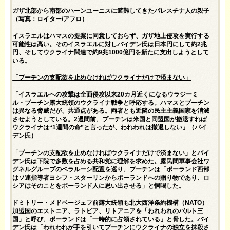
ガザ北部から南部のハーンユーニスに避難してきたパレスチナ人の親子
（写真：ロイター/アフロ）
イスラエルはハマスの提案に同意しておらず、ガザ地上侵攻を実行する
可能性は高い。そのイスラエルに対しバイデン氏は日本円にして約2兆
円、そしてウクライナ関連で約9兆1000億円を新たに支出しようとして
いる。
「プーチンの支配欲を止めなければウクライナだけで済まない」
「イスラエルへの攻撃は全面侵攻以来20カ月近くになるウラジーミ
ル・プーチン露大統領のウクライナ戦争と呼応する。ハマスとプーチン
は異なる脅威だが、共通点がある。両者とも近隣の民主主義国家を消滅
させようとしている。2週間前、プーチンは米国と同盟国が撤退すれば
ウクライナは“1週間の命”と言ったが、われわれは撤退しない」（バイ
デン氏）
「プーチンの支配欲を止めなければウクライナだけで済まない」とバイ
デン氏は下院で多数を占める共和党に理解を求めた。露民間軍事会社ワ
グネルグループのベラルーシ配置を巡り、プーチンは「ポーランド西部
はソ連指導者ヨシフ・スターリンからポーランドへの贈り物であり、ロ
シアはそのことをポーランド人に思い出させる」と恫喝した。
ドミトリー・メドベージェフ前露大統領も北大西洋条約機構（NATO）
加盟国のエストニア、ラトビア、リトアニアを「われわれのバルト三
国」と呼び、ポーランドは「一時的に占領されている」と脅した。バイ
デン氏は「われわれが手を引いてプーチンにウクライナの独立を抹殺さ