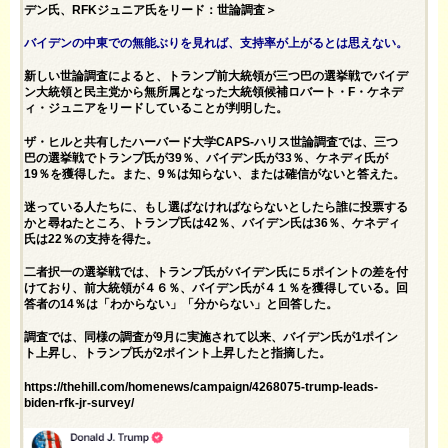
デン氏、RFKジュニア氏をリード：世論調査＞
バイデンの中東での無能ぶりを見れば、支持率が上がるとは思えない。
新しい世論調査によると、トランプ前大統領が三つ巴の選挙戦で
バイデ
ン大統領と民主党から無所属となった大統領候補ロバート・F・ケネデ
ィ・ジュニアをリードしていることが判明した。
ザ・ヒルと共有したハーバード大学CAPS-ハリス世論調査では、三つ
巴の選挙戦でトランプ氏が39％、バイデン氏が33％、ケネディ氏が
19％を獲得した。また、9％は知らない、または確信がないと答えた。
迷っている人たちに、もし選ばなければならないとしたら誰に投票する
かと尋ねたところ、トランプ氏は42％、バイデン氏は36％、ケネディ
氏は22％の支持を得た。
二者択一の選挙戦では、トランプ氏がバイデン氏に５ポイントの差を付
けており、前大統領が４６％、バイデン氏が４１％を獲得している。回
答者の14％は「わからない」「分からない」と回答した。
調査では、同様の調査が9月に実施されて以来、バイデン氏が1ポイン
ト上昇し、トランプ氏が2ポイント上昇したと指摘した。
https://thehill.com/homenews/campaign/4268075-trump-leads-
biden-rfk-jr-survey/