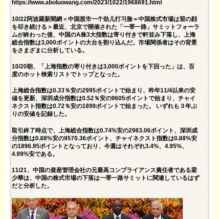
https://www.aboluowang.com/2023/1022/1968691.html
10/22阿波羅新聞網＜中国股市一个劲儿打习脸＝中国株式市場は習の顔
を叩き続ける＞最近、北京で開催された「一帯一路」サミットフォーラ
ムが終わった後、中国のA株3大指数は寄り付きで軒並み下落し、上海
総合指数は3,000ポイントの大台を割り込んだ。市場関係者はその背景
をさまざまに分析している。
10/20朝、「上海指数の寄り付きは3,000ポイントを下回った」は、百
度のホット検索リストでトップとなった。
上海総合指数は0.33％安の2995ポイントで始まり、昨年11/4以来の安
値を更新、深圳成分指数は0.52％安の9605ポイントで始まり、チャイ
ネクスト指数は0.72％安の1899ポイントで始まった。 いずれも３年ぶ
りの安値を記録した。
取引終了時点で、上海総合指数は0.74%安の2983.06ポイント、深圳成
分指数は0.88%安の9570.36ポイント、チャイネクスト指数は0.88%安
の1896.95ポイントとなっており、今週はそれぞれ3.4%、4.95%、
4.99%安である。
11/21、中国の資産管理会社の元最高コンプライアンス責任者である梁
少華は、中国の株式市場の下落は一帯一路サミットに関連しているはず
だと分析した。