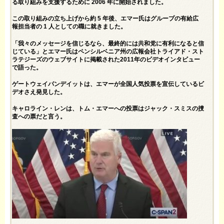
る取り組みを支援するために 2006 年に開始されました。
この取り組みの立ち上げから約 5 年後、エマー氏はグループの有給広
報担当者の 1 人としての職に就きました。
「我々のメッセージを信じるなら、最終的には共和党に有利になると信
じている」とエマー氏はペンシルベニア州の広報会社トライアド・スト
ラテジーズのウェブサイトに掲載された2011年のビデオインタビュー
で語った。
ゲートウェイパンデイットは、エマーが全国人気投票を宣伝しているビ
デオさえ発見した。
キャロライン・レンは、トム・エマーへの投票はジャック・スミスの捜
査への票だと言う。