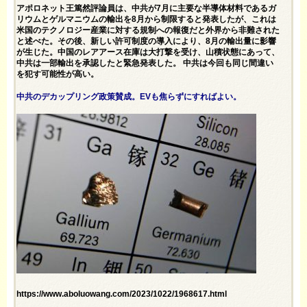
アポロネット王篤然評論員は、中共が7月に主要な半導体材料であるガ
リウムとゲルマニウムの輸出を8月から制限すると発表したが、これは
米国のテクノロジー産業に対する規制への報復だと外界から非難された
と述べた。その後、新しい許可制度の導入により、8月の輸出量に影響
が生じた。中国のレアアース在庫は大打撃を受け、山積状態にあって、
中共は一部輸出を承認したと緊急発表した。 中共は今回も同じ間違い
を犯す可能性が高い。
中共のデカップリング政策賛成。EVも焦らずにすればよい。
https://www.aboluowang.com/2023/1022/1968617.html