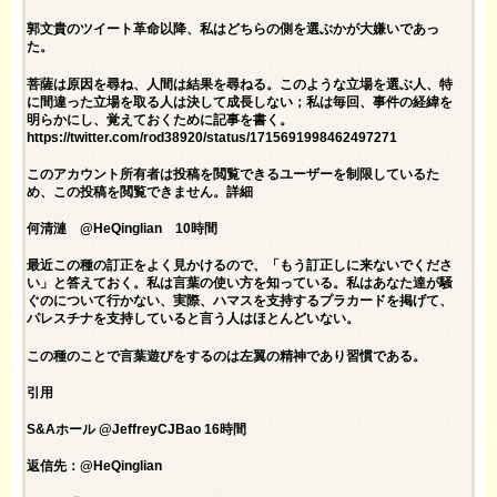
郭文貴のツイート革命以降、私はどちらの側を選ぶかが大嫌いであっ
た。
菩薩は原因を尋ね、人間は結果を尋ねる。このような立場を選ぶ人、特
に間違った立場を取る人は決して成長しない；私は毎回、事件の経緯を
明らかにし、覚えておくために記事を書く。
https://twitter.com/rod38920/status/1715691998462497271
このアカウント所有者は投稿を閲覧できるユーザーを制限しているた
め、この投稿を閲覧できません。詳細
何清漣 @HeQinglian 10時間
最近この種の訂正をよく見かけるので、「もう訂正しに来ないでくださ
い」と答えておく。私は言葉の使い方を知っている。私はあなた達が騒
ぐのについて行かない、実際、ハマスを支持するプラカードを掲げて、
パレスチナを支持していると言う人はほとんどいない。
この種のことで言葉遊びをするのは左翼の精神であり習慣である。
引用
S&Aホール @JeffreyCJBao 16時間
返信先：@HeQinglian