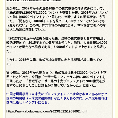
梁少華は、2007年からの過去10数年の株式市場の浮き沈みについて、
「株式市場は2007年に3000ポイントを突破した後、2008年のオリンピ
ック前には6000ポイントまで上昇した。当時、多くの研究者はこう言
った。「間もなく8,000ポイントを見て、3,000ポイントというのはも
う見られない」 この間、株式市場の高騰により、GDPを含むモノの輸
出入は急速に増加していた。
「2012年に習近平が政権を握った後、当時の株式市場と資本市場は比
較的楽観的で、2015年までの数年間上昇した。当時、人民日報は4,000
ポイントが新たな出発点であり、5,000ポイントまで上がる」と発表し
た。
しかし、2015年以降、株式市場は長期にわたる弱気相場に陥ってい
る。
梁少華は、2015年から現在まで、株式市場は数十回3000ポイントを下
回ったと述べた。今回は「一帯一路」フォーラム後に3000ポイントを
下回ったが、「習近平が一帯一路の未完プロジェクトに7800億元を投
資すると発表したことは誰もが予想していなかった」と述べた。
中国は爛尾項目（＝未完のプロジェクト）に出す金が本当にあるのか？
国内の爛尾楼（＝未完の建築物）がたくさんあるのに。人民元を刷れば
国内は激しくインフレになる。
https://www.aboluowang.com/2023/1022/1968692.html