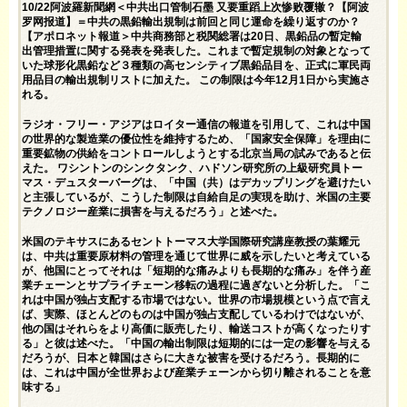
10/22阿波羅新聞網＜中共出口管制石墨 又要重蹈上次惨败覆辙？【阿波
罗网报道】＝中共の黒鉛輸出規制は前回と同じ運命を繰り返すのか？
【アポロネット報道＞中共商務部と税関総署は20日、黒鉛品の暫定輸
出管理措置に関する発表を発表した。これまで暫定規制の対象となって
いた球形化黒鉛など３種類の高センシティブ黒鉛品目を、正式に軍民両
用品目の輸出規制リストに加えた。 この制限は今年12月1日から実施さ
れる。
ラジオ・フリー・アジアはロイター通信の報道を引用して、これは中国
の世界的な製造業の優位性を維持するため、「国家安全保障」を理由に
重要鉱物の供給をコントロールしようとする北京当局の試みであると伝
えた。 ワシントンのシンクタンク、ハドソン研究所の上級研究員トー
マス・デュスターバーグは、「中国（共）はデカップリングを避けたい
と主張しているが、こうした制限は自給自足の実現を助け、米国の主要
テクノロジー産業に損害を与えるだろう」と述べた。
米国のテキサスにあるセントトーマス大学国際研究講座教授の葉耀元
は、中共は重要原材料の管理を通じて世界に威を示したいと考えている
が、他国にとってそれは「短期的な痛みよりも長期的な痛み」を伴う産
業チェーンとサプライチェーン移転の過程に過ぎないと分析した。「こ
れは中国が独占支配する市場ではない。世界の市場規模という点で言え
ば、実際、ほとんどのものは中国が独占支配しているわけではないが、
他の国はそれらをより高価に販売したり、輸送コストが高くなったりす
る」と彼は述べた。「中国の輸出制限は短期的には一定の影響を与える
だろうが、日本と韓国はさらに大きな被害を受けるだろう。長期的に
は、これは中国が全世界および産業チェーンから切り離されることを意
味する」