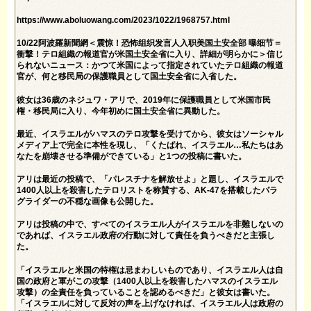
https://www.aboluowang.com/2023/1022/1968757.html
10/22阿波羅新聞網＜震惊！恐怖组织发言人入职美国土安全部 曝细节＝
衝撃！テロ組織の報道官が米国土安全省に入り、詳細が明らかに＞信じ
られないニュース：かつて米国によって指定されていたテロ組織の報道
官が、何と移民局の保護職員として国土安全省に入省した。
彼女は36歳のネジュワ・アリで、2019年に保護職員として米国市民
権・移民局に入り、今年初めに国土安全省に異動した。
最近、イスラエルがハマスのテロ攻撃を受けてから、彼女はソーシャル
メディア上で完全に本性を現し、「くたばれ、イスラエル…私たちはあ
なたを崩壊させる準備ができている」と1つの投稿に書いた。
アリは最近の投稿で、「パレスチナを解放せよ」と題し、イスラエルで
1400人以上を殺害したテロリストを称賛する、AK-47を搭載したパラ
グライダーの不穏な画像も公開した。
アリは投稿の中で、すべてのイスラエル人がイスラエルを非難しないの
であれば、イスラエル政府の行動に対して責任を負うべきだと主張し
た。
「イスラエルと米国の特権は忌まわしいものであり、イスラエル人は自
国の政府と軍がこの攻撃（1400人以上を殺害したハマスのイスラエル
攻撃）の全責任を負っていることを認めるべきだ」と彼女は書いた。
「イスラエルに対して反対の声を上げなければ、イスラエル人は政府の