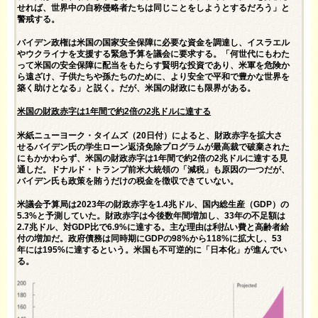
せれば、世界中の自称侵略者たちは同じことをしようとするだろう」と
警戒する。
バイデン政権は米国の国家安全保障に必要な資金を調達し、イスラエル
やウクライナを支援する緊急予算を議会に要求する。「何世代にもわた
って米国の安全保障に配当をもたらす賢明な投資であり、米軍を危険か
ら遠ざけ、子供たちや孫たちのために、より安全で平和で豊かな世界を
築く助けとなる」と説く。だが、米国の財政にも限界がある。
米国の財政赤字は1年間で約2倍の2兆ドルに達する
米紙ニューヨーク・タイムズ（20日付）によると、財政赤字を拡大さ
せるバイデン氏の学生ローン返済免除プログラムが最高裁で破棄された
にもかかわらず、米国の財政赤字は1年間で約2倍の2兆ドルに達する見
通しだ。ドナルド・トランプ前米大統領の「減税」も原因の一つだが、
バイデン氏も政策を賄うだけの税金を徴収できていない。
米議会予算局は2023年の財政赤字を1.4兆ドル、国内総生産（GDP）の
5.3%と予測していた。財政赤字は今後数年間増加し、33年の不足額は
2.7兆ドル、対GDP比で6.9%に達する。主な理由は利払い費と高齢者給
付の増加だ。政府債務は同時期にGDPの98%から118%に拡大し、53
年には195%に達するという。米国も不可逆的に「日本化」が進んでい
る。