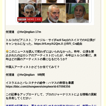
何清漣 @HeQinglian 17m
トルコのピアニスト、ファジル・サイ(Fazil Say)のスイスでの4公演が
キャンセルになった。https://rfi.my/A2Qm.X @RFI_Cn経由
このニュースを読んで笑わずにはいられなかった。昨年、公演を禁
止されたのはロシアのアーティストだったが、今年はトルコの番だ。来
年はどの国のアーティストの番になるだろうか?
中国人アーティストかどうか当ててみて？
何清漣 @HeQinglian 9時間
イスラエルとパレスチナの紛争：ハマスの幹部を暴露
https://bbc.com/zhongwen/simp/world-67098356
この記事をアップロードして、プロのジャーナリストによる情報の貢献
を共有してください