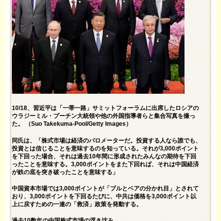
10/18、習近平は「一帯一路」サミットフォーラムに出席したロシアの
ウラジーミル・プーチン大統領や他の外国指導者らと集合写真を撮っ
た。 （Suo Takekuma-Pool/Getty Images）
同氏は、「株式市場は経済のバロメーターだ。投資する人なら誰でも、
投資とは信じることを意味するのを知っている。それが3,000ポイント
を下回った場合、それは過去10年間に形成されたみんなの期待を下回
ったことを意味する。3,000ポイントをまた下回れば、それは中国経済
が鉄の底を突き破ったことを意味する」
中国資本市場では3,000ポイントが「ブルとベアの分かれ目」とされて
おり、3,000ポイントを下回るたびに、中共は価格を3,000ポイント以
上に戻すための一連の「救済」政策を発動する。
過去10数年の中国株式市場の浮き沈み