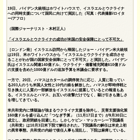
19日、バイデン大統領はホワイトハウスで、イスラエルとウクライナ
への同時支援について国民に向けて演説した（写真：代表撮影/ロイタ
ー/アフロ）
（国際ジャーナリスト・木村正人）
「イスラエルとウクライナの成功が米国の安全保障にとって不可欠」
［ロンドン発］イスラエル訪問から帰国したジョー・バイデン米大統領
は19日、米ホワイトハウスから「イスラエルとウクライナを成功させ
ることがわが国の国家安全保障にとって不可欠」と演説した。バイデン
氏はイスラエル関連140億ドル、ウクライナ・備蓄補充関連610億ドル
の支援を含めた1000億ドルの追加予算を米議会に要求する。
一方で、20日、ハマスはカタールの調停努力に応じ、人質に取ってい
る203人のうち米国人女性と10代の娘を解放した。ハマスが即時停戦と
引き換えに人質の一部解放をイスラエルに提案しているとの報道もあ
る。イスラエルとハマス、お互いの攻撃だけでなく、駆け引きも激しさ
を増してきている。
米共和党内に懐疑論が強まるウクライナ支援を除外し、災害支援強化策
160億ドルを盛り込んだ「つなぎ予算」（11月17日まで）が9月30日に
成立し、政府閉鎖を回避した。しかしケビン・マッカーシー下院議長
（共和党）は10月3日米下院で解任された。下院議長の解任は米史上初
の異常事態。共和党の内紛で後任人事も混乱し、下院は麻痺している。