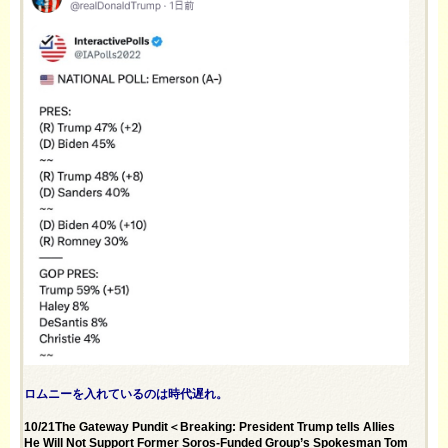
ロムニーを入れているのは時代遅れ。
10/21The Gateway Pundit＜Breaking: President Trump tells Allies
He Will Not Support Former Soros-Funded Group’s Spokesman Tom