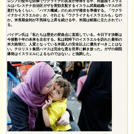
ロシアの堅牢な防御でウクライナの反攻が停滞する中、同盟国イスラエ
ルはパレスチナ自治区ガザを実効支配するイスラム武装組織ハマスの不
意打ちをくらい、「ハマス殲滅」のためガザ侵攻を準備する。「ウクラ
イナかイスラエルか」か、それとも「ウクライナもイスラエルも」なの
か。米長期金利が不気味な上昇を続ける中、米国は岐路に立たされてい
る。
バイデン氏は「私たちは歴史の変曲点に直面している。今日下す決断は
今後数十年の未来を左右する。私は戦時下のイスラエルを訪れた最初の
米大統領だ。人質となっている米国人の安全以上に優先すべきことはな
い。テロリスト集団ハマスは完全な悪を世界に解き放った。ガザの病院
爆発はイスラエルによるものではない」と強調した。