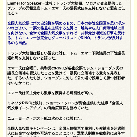
Emmer for Speaker＝速報：トランプ大統領、ソロスが資金提供した
グループの元報道官トム・エマー氏の議長就任を支持しないと盟友に伝
える＞
全国人気投票は州の自治権を弱めるもの。日本の参院全国区を思い浮か
べればよい。一票の格差を主張する左翼は、離島やら人口稀薄地域に目
を向けない。全米で全国人気投票をすれば、共和党は壊滅的打撃を受け
る。トム・エマーは完全なグローバリストでRINO。トランプが反対す
るのも当然。
トランプ大統領は親しい盟友に対し、トム・エマー下院議員の下院議長
選出馬を支持しないと語った。
エマー氏は金曜日、共和党のRINOが秘密投票でジム・ジョーダン氏の
議長立候補を否決したことを受けて、議長に立候補する意向を発表し
た。ずるい人たちは、ジョーダンに対して公の場で投票して勝つ挑戦者
はいなかった。
エマー氏は民主党から数票を獲得する可能性が高い。
ミネソタRINOは以前、ジョージ・ソロスが資金提供した組織「全国人
気投票イニシアチブ」の有給広報官を務めていた。
ニューヨーク・ポスト紙は次の
ように報じた。
全国人気投票キャンペーンは、全国人気投票で勝利した候補者を州選挙
人に任命する法律を可決することにより、選挙人制度を徹底的に改革す