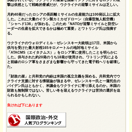
撃は依然として戦略的脅威だが、ウクライナの迎撃ミサイルは乏しい。
月約40発だったロシアの長距離ミサイルの生産能力は100発以上に拡大
した。これに大量のイラン製カミカゼドローン（自爆型無人航空機）
「シャヘド136」が加わる。このため「NATOが迎撃ミサイルと防空レ
ーダーの生産を拡大できるかは極めて重要」とワトリング氏は指摘す
る。
ウクライナのウォロディミル・ゼレンスキー大統領は17日、米国から
供与を受けた最大射程165キロメートルの地対地ミサイル
「ATACMS（エイタクムス）」をロシア軍に使用したことを明らかに
した。供与された約20発のうち18発が使用され、ワトリング氏による
と前線のロシア軍をさまざまな影響から守ってきた電子戦ヘリを破壊し
た。
「財政の崖」と共和党の内紛は米国の孤立主義を深める。共和党内でウ
クライナ支援に対する懐疑論が強まる中、ゼレンスキー氏と一蓮托生の
バイデン氏はともかく、米議会もウクライナに寄り添えるのか。米国の
財政も無制限ではない。苦しい冬を迎えるウクライナは苦渋の選択を迫
られるかもしれない。
良ければ下にあります