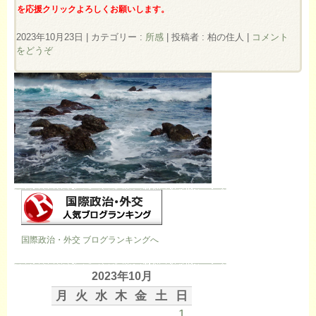
を応援クリックよろしくお願いします。
2023年10月23日
|
カテゴリー :
所感
|
投稿者 : 柏の住人
|
コメント
をどうぞ
国際政治・外交 ブログランキングへ
2023年10月
月
火
水
木
金
土
日
1