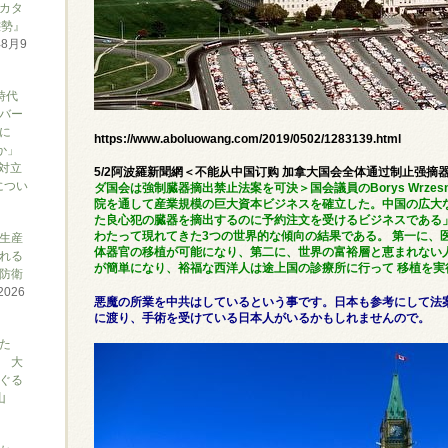
カタ
態勢』
年8月9
時代
バー
に
https://www.aboluowang.com/2019/0502/1283139.html
か」
対立
5/2阿波羅新聞網＜不能从中国订购 加拿大国会全体通过制止强摘
につい
ダ国会は強制臓器摘出禁止法案を可決＞国会議員のBorys Wrzes
院を通して産業規模の巨大資本ビジネスを確立した。中国の広大
た良心犯の臓器を摘出するのに予約注文を受けるビジネスである
わたって現れてきた3つの世界的な傾向の結果である。 第一に、
生産
体器官の移植が可能になり、第二に、世界の富裕層と恵まれない
れる
が簡単になり、裕福な西洋人は途上国の診療所に行って 移植を実
防衛
2026
悪魔の所業を中共はしているという事です。日本も参考にして法
に渡り、手術を受けている日本人がいるかもしれませんので。
た
 大
ぐる
山