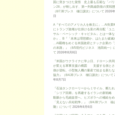
国に突きつけた覚悟 史上最も広範な「バリ
ン26」が映し出す、第一列島線防衛の実戦
（8/7JBプレス 樋口譲次）について
2026
日
A『すべてのアメリカ人を株主に」…AI失業
にトランプ政権が仕掛ける富の再分配「ユニ
サル・ベーシック・キャピタル」とは一体な
か』、B『「未来は理想郷か、はたまた破滅
…AI覇権をめぐる米国政府とテック企業の「
の末路」』（8/5現代ビジネス 池田純一）
て
2026年8月8日
『米国がウクライナに学ぶ日、ドローン共同
が変える軍事支援の構図 支援する側とさ
側が逆転、小型無人機の量産で始まる新たな
協力』（8/4JBプレス 樋口譲次）について
年8月7日
『石油タンクローリーからミサイル、断たれ
「シリア回廊」を再建するイランの新戦略
動脈から毛細血管へ、ヒズボラへの補給をめ
「見えない兵站戦争」』（8/4JBプレス 福
隆）について
2026年8月6日