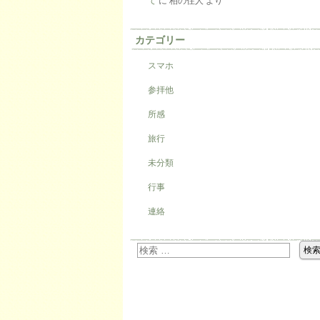
て
に
柏の住人
より
カテゴリー
スマホ
参拝他
所感
旅行
未分類
行事
連絡