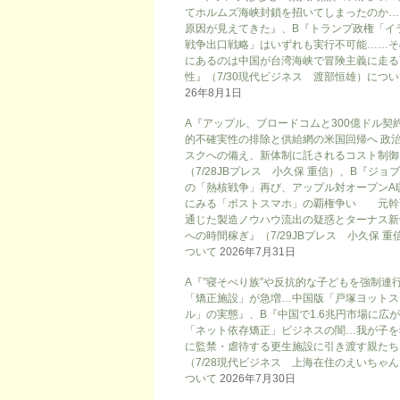
てホルムズ海峡封鎖を招いてしまったのか…
原因が見えてきた』、B『トランプ政権「イ
戦争出口戦略」はいずれも実行不可能……そ
にあるのは中国が台湾海峡で冒険主義に走る
性』（7/30現代ビジネス 渡部恒雄）につ
26年8月1日
A『アップル、ブロードコムと300億ドル契
的不確実性の排除と供給網の米国回帰へ 政
スクへの備え、新体制に託されるコスト制御
（7/28JBプレス 小久保 重信）、B『ジョ
の「熱核戦争」再び、アップル対オープンAI
にみる「ポストスマホ」の覇権争い 元幹
通じた製造ノウハウ流出の疑惑とターナス新
への時間稼ぎ』（7/29JBプレス 小久保 重
ついて
2026年7月31日
A『”寝そべり族”や反抗的な子どもを強制連
「矯正施設」が急増…中国版「戸塚ヨットス
ル」の実態』、B『中国で1.6兆円市場に広
「ネット依存矯正」ビジネスの闇…我が子を
に監禁・虐待する更生施設に引き渡す親たち
（7/28現代ビジネス 上海在住のえいちゃ
ついて
2026年7月30日