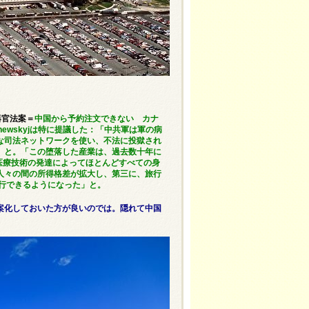
器官法案＝
中国から予約注文できない カナ
newskyjは特に提議した：「中共軍は軍の病
な司法ネットワークを使い、不法に投獄され
」と。「この堕落した産業は、過去数十年に
医療技術の発達によってほとんどすべての身
人々の間の所得格差が拡大し、第三に、旅行
行できるようになった」と。
案化しておいた方が良いのでは。隠れて中国