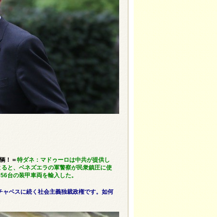
6辆！＝
特ダネ：マドゥーロは中共が提供し
よると、ベネズエラの軍警察が民衆鎮圧に使
56台の装甲車両を輸入した。
チャベスに続く社会主義独裁政権です。如何