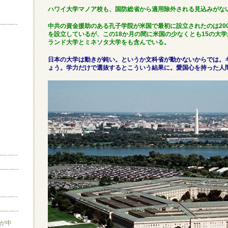
ハワイ大学マノア校も、国防総省から適用除外される見込みがな
中共の資金援助のある孔子学院が米国で最初に設立されたのは200
を設立しているが、この18か月の間に米国の少なくとも15の大
ランド大学とミネソタ大学をも含んでいる。
日本の大学は動きが鈍い。というか文科省が動かないからでは。
ょう。学力だけで選抜するとこういう結果に。愛国心を持った人
が中