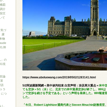
か、
構図
調介
安圧
ついて
と気づ
7、露
本物
ude
1JB
人」の
31現
目論
https://www.aboluowang.com/2019/0502/1283141.html
勝算
が語
5/2阿波羅新聞網＜美中谈判结束 白宫声明：涉及两大重点＝
米中
トラ
ても交渉＞5/1（水）に、北京での米中貿易交渉が終了し、WH
ンで交渉を続ける予定である」という声明を発表した。WH報道官のSa
）につ
した。
「今日、Robert Lighthizer通商代表とSteven Mnuch
をし