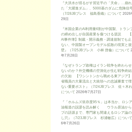
『大洪水が揺るがす習近平の「天命」…崩れ
た「大躍進ダム」、5000基のダムに危険信号
（7/28JBプレス 福島香織）について
202
29日
『米国企業のAI利用量6割が中国製、トラン
の締め出しが自国産業を傷つける逆説 【
AI事件簿】制裁・開示義務・調達規制でも止
ない、中国製オープンモデル拡散の現実と規
壁』（7/25JBプレス 小林 啓倫）について
年7月28日
『なぜトランプ政権はイラン戦争を終わらせ
ないのか？外交機構の空洞化が生む戦争終結
の欠如 【ワシントンから眺める東アジア】
省職員の大量流出と大統領への忠誠審査で埋
ない重要ポスト』（7/24JBプレス 佐々木
について
2026年7月27日
『「ホルムズ依存度95％」は本当か、ロシ
油報道の誤謬を読み解く ウラル原油から
ブの語源まで、専門家も間違えるロシア論の
し穴』（7/23JBプレス 杉浦敏広）につい
6年7月26日