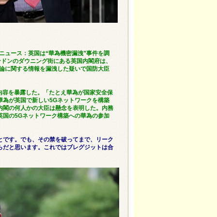
ニュース：英国は“華為機密漏洩”事件を調
ロンドンのダウニング街にある英国内閣府は、
議論に関する情報を漏洩した疑いで国防大臣
秘密会の内容を暴露した。「たとえ華為が国家安全保
華為が英国で新しい5Gネットワークを構築
内閣の何人かの大臣は懸念を表明した。内務
英国の5Gネットワーク構築への華為の参加
とです。でも、その禁を破ってまで、リーク
らだと思います。これではブレグジットは合