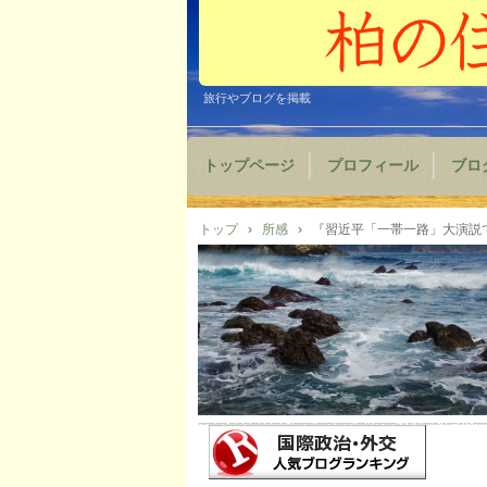
旅行やブログを掲載
トップページ
プロフィール
ブロ
トップ
›
所感
›
『習近平「一帯一路」大演説