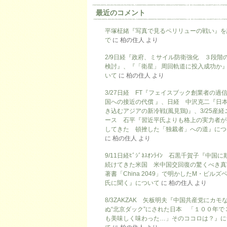
最近のコメント
平塚柾緒『写真で見るペリリューの戦い』を
で
に
柏の住人
より
2/9日経『政府、ミサイル防衛強化 ３段階
検討』、『「衛星」 周回軌道に投入成功か
いて
に
柏の住人
より
3/27日経 FT『フェイスブック創業者の過
国への接近の代償 』、日経 中沢克二『日
き込むアジアの新冷戦(風見鶏)』、3/25産経
ース 石平『習近平氏よりも格上の実力者が
してきた 頓挫した「独裁者」への道』につ
に
柏の住人
より
9/11日経ﾋﾞｼﾞﾈｽｵﾝﾗｲﾝ 石黒千賀子『中国
続けてきた米国 米中国交回復の驚くべき真
著書「China 2049」で明かしたM・ピルズ
氏に聞く』について
に
柏の住人
より
8/3ZAKZAK 矢板明夫『中国共産党にカモ
ぬ“北京ダック”にされた日本 「１００年で
も美味しく味わった…」そのココロは？』に