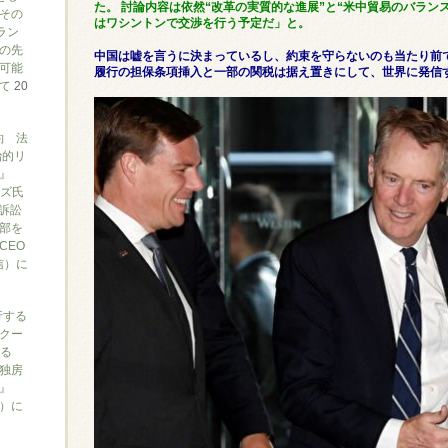
た。 討論内容は依然“改革の実質的な進展”と“米中貿易のバランス
その
はワシントンで交渉を行う予定だ」と。
ラン
の先
中国は嘘を言うに決まっているし、約束を守らないのも当たり前
可能
履行の担保条項挿入と一部の関税は据え置きにして、世界に発信
いて
20
約 法
治的リ
』
ブズ氏
訴訟
部を
CEO
信）に
行する
クー
がる
独房
』
ん）に