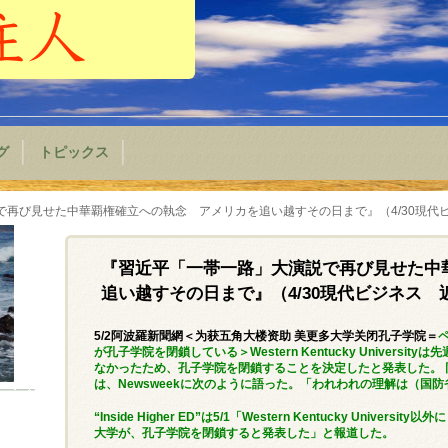
グ
トピックス
で再び見せた中華覇権確立への執念 アメリカを追い越すその日まで』（4/30現代
『習近平「一帯一路」大演説で再び見せた中
追い越すその日まで』（4/30現代ビジネス
5/2阿波羅新聞網＜为获五角大楼资助 美更多大学关闭孔子学院＝
が孔子学院を閉鎖している＞Western Kentucky Univers
なかったため、孔子学院を閉鎖することを決定したと発表した。 同校の
は、Newsweekに次のように語った。「われわれの理解は（国
“Inside Higher ED”は5/1「Western Kentucky Univ
大学が、孔子学院を閉鎖すると発表した」と報道した。